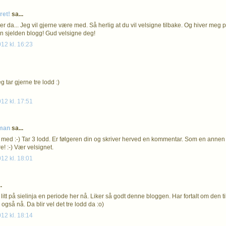
ret!
sa...
er da... Jeg vil gjerne være med. Så herlig at du vil velsigne tilbake. Og hiver meg 
en sjelden blogg! Gud velsigne deg!
012 kl. 16:23
g tar gjerne tre lodd :)
012 kl. 17:51
eman
sa...
er med :-) Tar 3 lodd. Er følgeren din og skriver herved en kommentar. Som en annen
e! :-) Vær velsignet.
012 kl. 18:01
.
 litt på sielinja en periode her nå. Liker så godt denne bloggen. Har fortalt om den 
r også nå. Da blir vel det tre lodd da :o)
012 kl. 18:14