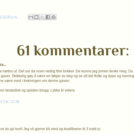
2:15:00 p.m.
61 kommentarer:
a...
e hørtes ut. Det var da noen veldig fine brikker. De kunne jeg jomen tenke meg. Du er
nne gaver. Skikkelig gøy å være en følger av deg og se alt det flotte og dype og menin
jerne være med i trekningen om denne gaven.
n fantastisk og sjelden blogg. Lykke til videre.
012 kl. 12:38
e du gir bort! Jeg vil gjerne bli med og kvalifiserer til 3 lodd:o)