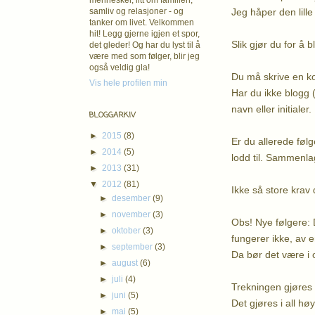
mennesker, litt om familien,
Jeg håper den lill
samliv og relasjoner - og
tanker om livet. Velkommen
hit! Legg gjerne igjen et spor,
Slik gjør du for å b
det gleder! Og har du lyst til å
være med som følger, blir jeg
også veldig gla!
Du må skrive en k
Vis hele profilen min
Har du ikke blogg 
navn eller initialer.
BLOGGARKIV
►
2015
(8)
Er du allerede følg
►
2014
(5)
lodd til. Sammenla
►
2013
(31)
▼
2012
(81)
Ikke så store krav d
►
desember
(9)
►
november
(3)
Obs! Nye følgere: 
►
oktober
(3)
fungerer ikke, av e
►
september
(3)
Da bør det være i 
►
august
(6)
►
juli
(4)
Trekningen gjøres sl
►
juni
(5)
Det gjøres i all høy
►
mai
(5)