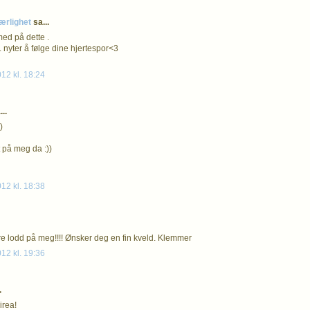
ærlighet
sa...
med på dette .
. nyter å følge dine hjertespor<3
012 kl. 18:24
..
)
t på meg da :))
012 kl. 18:38
e lodd på meg!!!! Ønsker deg en fin kveld. Klemmer
012 kl. 19:36
.
irea!