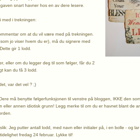
e gaven snart havner hos en av dere lesere.
li med i trekningen:
ommentar om at du vil være med på trekningen.
(som jo viser hvem du er), må du signere med
 Dette gir 1 lodd.
er, eller om du legger deg til som følger, får du 2
gt kan du få 3 lodd.
et, var det vel ? ;)
Dere må benytte følgerfunksjonen til venstre på bloggen, IKKE den som
n eller annen idiotisk grunn! Legg merke til om du er havnet blant de a
orden.
ik: Jeg putter antall lodd, med navn eller initialer på, i en bolle - og lar
tidelighet fredag 24 februar. Lykke til!