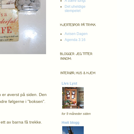
Å bære tungt
Det uheldige
stempelet
HJERTESPOR PÅ TRYKK
Avisen Dagen
Agenda 3:16
BLOGGER JEG TITTER
INNOM:
INTERIØR, HUS & HJEM
Livs Lyst
 er øverst på siden. Den
ndre følgerne i "boksen".
for 9 måneder siden
 ett av barna få trekke.
Hwit blogg