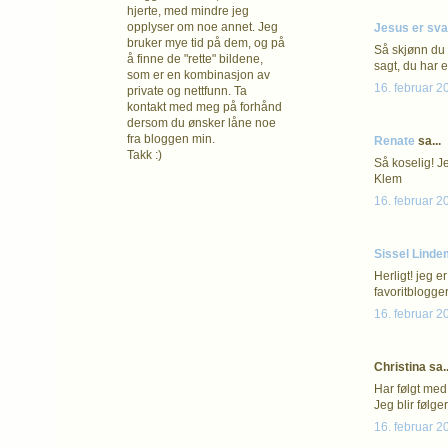
hjerte, med mindre jeg
opplyser om noe annet. Jeg
Jesus er sva
bruker mye tid på dem, og på
Så skjønn du 
å finne de "rette" bildene,
sagt, du har 
som er en kombinasjon av
16. februar 2
private og nettfunn. Ta
kontakt med meg på forhånd
dersom du ønsker låne noe
fra bloggen min.
Renate
sa...
Takk :)
Så koselig! Je
Klem
16. februar 2
Sissel Lind
Herligt! jeg 
favoritblogger
16. februar 2
Christina sa..
Har følgt med
Jeg blir følge
16. februar 2