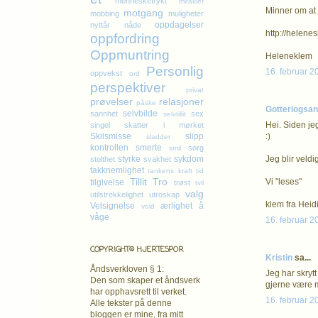
menneskefrykt
mirakler
Minner om at j
motgang
mobbing
muligheter
oppdagelser
nyttår
nåde
http://helene
oppfordring
Oppmuntring
Heleneklem
Personlig
16. februar 2
oppvekst
ord
perspektiver
privat
prøvelser
relasjoner
påske
Gotteriogsa
selvbilde
sannhet
sex
selvtillit
Hei. Siden jeg
singel
skatter i mørket
Skilsmisse
slipp
:)
sladder
kontrollen
smerte
sorg
smil
styrke
sykdom
Jeg blir veld
stolthet
svakhet
takknemlighet
tankens kraft
tid
Tillit
Tro
Vi "leses"
tilgivelse
trøst
tvil
valg
utilstrekkelighet
utroskap
klem fra Heid
Velsignelse
ærlighet
å
vold
våge
16. februar 2
COPYRIGHT© HJERTESPOR
Kristin
sa...
Åndsverkloven § 1:
Jeg har skrytt
Den som skaper et åndsverk
gjerne være m
har opphavsrett
til verket.
16. februar 2
Alle tekster på denne
bloggen er mine, fra mitt