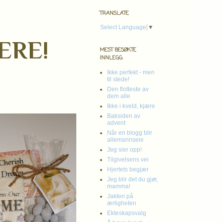
TRANSLATE
Select Language
▼
ERE!
MEST BESØKTE
INNLEGG
Ikke perfekt - men
til stede!
Den flotteste av
dem alle
Ikke i kveld, kjære
Baksiden av
advent
Når en blogg blir
allemannseie
Jeg sier opp!
Tilgivelsens vei
Hjertets begjær
Jeg blir det du gjør,
mamma!
Jakten på
ærligheten
Ekteskapsvalg