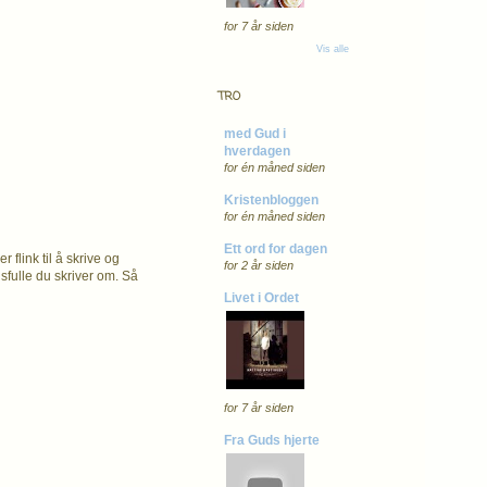
for 7 år siden
Vis alle
TRO
med Gud i
hverdagen
for én måned siden
Kristenbloggen
for én måned siden
Ett ord for dagen
 flink til å skrive og
for 2 år siden
gsfulle du skriver om. Så
Livet i Ordet
for 7 år siden
Fra Guds hjerte