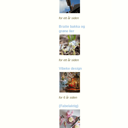
for ett år siden
Bratte bakka og
grøne lier
for ett år siden
Vibeke design
for 6 år siden
{Fabelaktig}