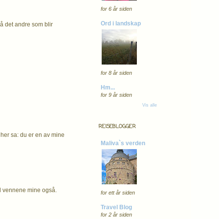
for 6 år siden
Ord i landskap
på det andre som blir
for 8 år siden
Hm...
for 9 år siden
Vis alle
REISEBLOGGER
 her sa: du er en av mine
Maliva`s verden
til vennene mine også.
for ett år siden
Travel Blog
for 2 år siden