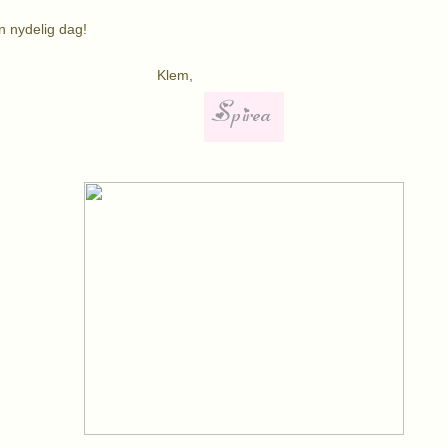
n nydelig dag!
lem,