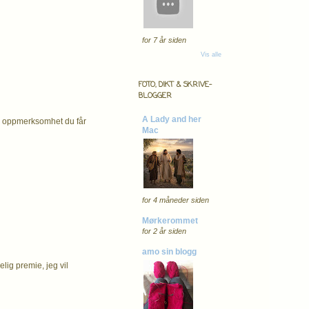
for 7 år siden
Vis alle
FOTO, DIKT & SKRIVE-
BLOGGER
A Lady and her
den oppmerksomhet du får
Mac
for 4 måneder siden
Mørkerommet
for 2 år siden
amo sin blogg
elig premie, jeg vil