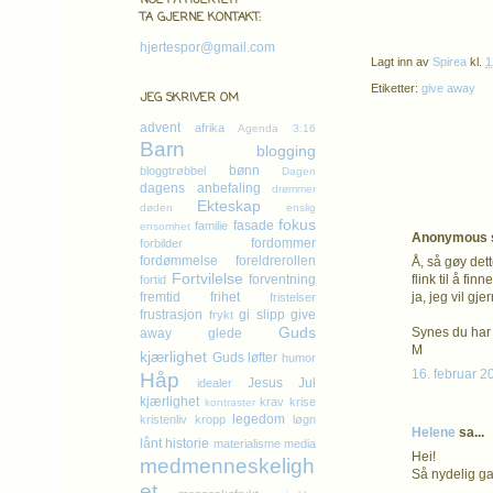
NOE PÅ HJERTET?
TA GJERNE KONTAKT:
hjertespor@gmail.com
Lagt inn av
Spirea
kl.
1
Etiketter:
give away
JEG SKRIVER OM
advent
afrika
Agenda 3:16
Barn
blogging
bønn
bloggtrøbbel
Dagen
dagens anbefaling
drømmer
Ekteskap
døden
enslig
fokus
fasade
familie
ensomhet
Anonymous s
fordommer
forbilder
fordømmelse
foreldrerollen
Å, så gøy dett
Fortvilelse
forventning
flink til å fi
fortid
fremtid
frihet
ja, jeg vil g
fristelser
frustrasjon
gi slipp
give
frykt
Guds
Synes du har e
away
glede
M
kjærlighet
Guds løfter
humor
16. februar 2
Håp
Jesus
Jul
idealer
kjærlighet
krav
krise
kontraster
legedom
kristenliv
kropp
løgn
Helene
sa...
lånt historie
materialisme
media
Hei!
medmenneskeligh
Så nydelig gav
et