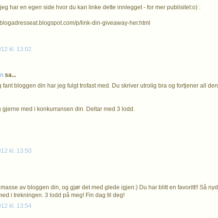
eg har en egen side hvor du kan linke dette innlegget - for mer publisitet:o) :
sblogadresseat.blogspot.com/p/link-din-giveaway-her.html
012 kl. 13:02
nn
sa...
 fant bloggen din har jeg fulgt trofast med. Du skriver utrolig bra og fortjener all 
ig gjerne med i konkurransen din. Deltar med 3 lodd.
i
012 kl. 13:50
 masse av bloggen din, og gjør det med glede igjen:) Du har blitt en favoritt!! Så nyd
ed i trekningen. 3 lodd på meg! Fin dag til deg!
012 kl. 13:54