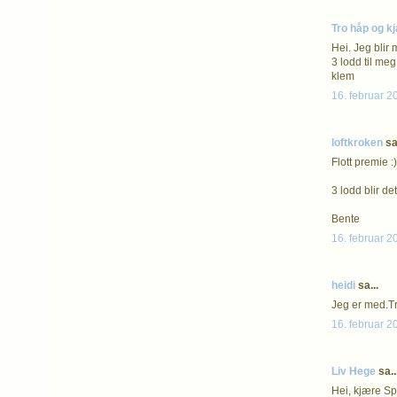
Tro håp og kj
Hei. Jeg blir 
3 lodd til meg
klem
16. februar 2
loftkroken
sa.
Flott premie :)
3 lodd blir de
Bente
16. februar 2
heidi
sa...
Jeg er med.Tr
16. februar 2
Liv Hege
sa..
Hei, kjære Sp