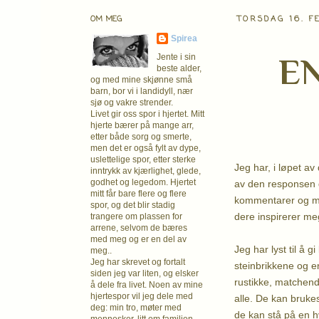
OM MEG
TORSDAG 16. F
Spirea
EN
Jente i sin
beste alder,
og med mine skjønne små
barn, bor vi i landidyll, nær
sjø og vakre strender.
Livet gir oss spor i hjertet. Mitt
hjerte bærer på mange arr,
etter både sorg og smerte,
men det er også fylt av dype,
uslettelige spor, etter sterke
Jeg har, i løpet av
inntrykk av kjærlighet, glede,
godhet og legedom. Hjertet
av den responsen d
mitt får bare flere og flere
kommentarer og mail
spor, og det blir stadig
dere inspirerer me
trangere om plassen for
arrene, selvom de bæres
med meg og er en del av
Jeg har lyst til å g
meg..
Jeg har skrevet og fortalt
steinbrikkene og e
siden jeg var liten, og elsker
rustikke, matchend
å dele fra livet. Noen av mine
hjertespor vil jeg dele med
alle. De kan brukes
deg: min tro, møter med
de kan stå på en h