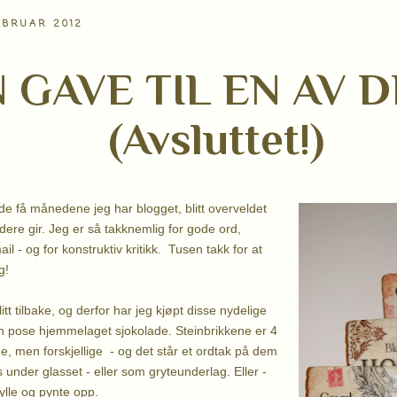
EBRUAR 2012
 GAVE TIL EN AV D
(Avsluttet!)
 de få månedene jeg har blogget, blitt overveldet
ere gir. Jeg er så takknemlig for gode ord,
 - og for konstruktiv kritikk. Tusen takk for at
g!
i litt tilbake, og derfor har jeg kjøpt disse nydelige
n pose hjemmelaget sjokolade. Steinbrikkene er 4
e, men forskjellige - og det står et ordtak på dem
 under glasset - eller som gryteunderlag. Eller -
ylle og pynte opp.