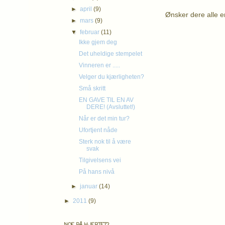
►
april
(9)
Ønsker dere alle e
►
mars
(9)
▼
februar
(11)
K
Ikke gjem deg
Det uheldige stempelet
Vinneren er .....
Velger du kjærligheten?
Små skritt
EN GAVE TIL EN AV
DERE! (Avsluttet!)
Når er det min tur?
Ufortjent nåde
Sterk nok til å være
svak
Tilgivelsens vei
På hans nivå
►
januar
(14)
►
2011
(9)