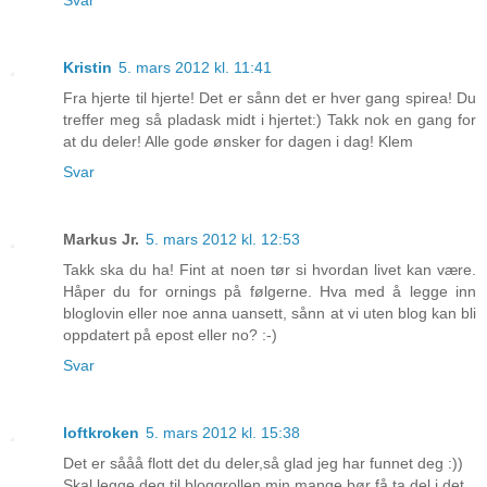
Svar
Kristin
5. mars 2012 kl. 11:41
Fra hjerte til hjerte! Det er sånn det er hver gang spirea! Du
treffer meg så pladask midt i hjertet:) Takk nok en gang for
at du deler! Alle gode ønsker for dagen i dag! Klem
Svar
Markus Jr.
5. mars 2012 kl. 12:53
Takk ska du ha! Fint at noen tør si hvordan livet kan være.
Håper du for ornings på følgerne. Hva med å legge inn
bloglovin eller noe anna uansett, sånn at vi uten blog kan bli
oppdatert på epost eller no? :-)
Svar
loftkroken
5. mars 2012 kl. 15:38
Det er sååå flott det du deler,så glad jeg har funnet deg :))
Skal legge deg til bloggrollen min,mange bør få ta del i det