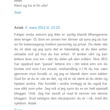
deler.
Klem og ha ei fin uke!
Svar
Aslak
4. mars 2012 kl. 22:22
Følger enda selvom jeg ikke er synlig blandt tilhengerene
dine lenger :0) Som en annen her skriver så syns jeg du har
en fin balansegang mellom personlig og privat. Du deler det
du vil dele og jeg syns det er fabelaktig at du ikke setter
eksakte ord på hva du har erfart. Vi tenker vårt og kan
lettere leve oss inn i det du deler på den måten. Noe JEG
har opplevd kan "passe" lettere inn i din tekst enn om du
brukte ord som f.ex incest, mishandling o.l At du har vært
gjennom mye forstår vi, og jeg er blandt dem som takker
Gud for at du er ute av det, og nå er så sterk at du deler og
hjelper andre. Har forstått i andre innlegg at du også har
noe slikt som yrke. Jeg må si jeg syns du er en helt spesiell
blogger. Unik. Jeg har sendt ut mail til venner om denne
bloggen. Gud velsigne den situasjonen du er i nå, med din
sykdom. Aslak