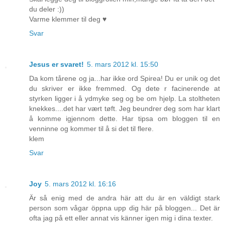
du deler :))
Varme klemmer til deg ♥
Svar
Jesus er svaret!
5. mars 2012 kl. 15:50
Da kom tårene og ja...har ikke ord Spirea! Du er unik og det
du skriver er ikke fremmed. Og dete r facinerende at
styrken ligger i å ydmyke seg og be om hjelp. La stoltheten
knekkes....det har vært tøft. Jeg beundrer deg som har klart
å komme igjennom dette. Har tipsa om bloggen til en
venninne og kommer til å si det til flere.
klem
Svar
Joy
5. mars 2012 kl. 16:16
Är så enig med de andra här att du är en väldigt stark
person som vågar öppna upp dig här på bloggen... Det är
ofta jag på ett eller annat vis känner igen mig i dina texter.