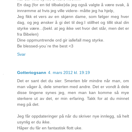
En dag (for en tid tilbake)da jeg også valgte å være svak, å
innrømme at hvis jeg ville videre- måtte jeg ha hjelp,
Jeg fikk et vers av en skjønn dame, som følger meg hver
dag, og jeg ønsker å gi det til deg:I stillhet og tillit skal din
styrke være...(bekl. at jeg ikke vet hvor det står, men det er
fra Bibelen)
Dine oppmuntrende ord gir iallefall meg styrke.
Be blessed-you`re the best <3
Svar
Gotteriogsann
4. mars 2012 kl. 19:19
Det er sant det du sier. Smerten blir mindre når man, om
man våger å, dele smerten med andre. Det er vondt å dele
disse tingene synes jeg, men man kan komme så mye
sterkere ut av det, er min erfaring. Takk for at du minnet
meg på det.
Jeg får oppdateringer på når du skriver nye innlegg, så helt
usynlig er du ikke.
Håper du får en fantastisk flott uke.