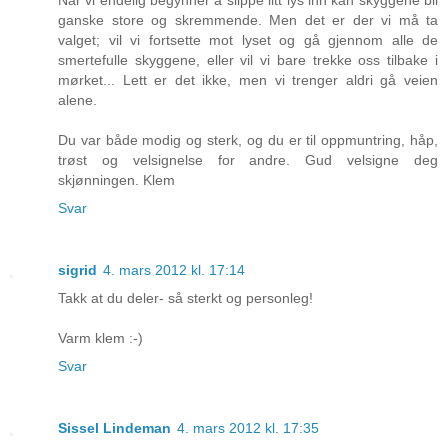
Når vi endelig begynner å slippe litt lys inn kan skyggene bli
ganske store og skremmende. Men det er der vi må ta
valget; vil vi fortsette mot lyset og gå gjennom alle de
smertefulle skyggene, eller vil vi bare trekke oss tilbake i
mørket... Lett er det ikke, men vi trenger aldri gå veien
alene.
Du var både modig og sterk, og du er til oppmuntring, håp,
trøst og velsignelse for andre. Gud velsigne deg
skjønningen. Klem
Svar
sigrid
4. mars 2012 kl. 17:14
Takk at du deler- så sterkt og personleg!
Varm klem :-)
Svar
Sissel Lindeman
4. mars 2012 kl. 17:35