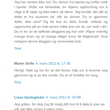
Jeg har nesten ikke ord. Du skriver fra hjertet og treffer midt
i hjertet. Dette var fantastisk, en skjønn oppfordring om å
våge å få hjelp og ikke bære alt alene. Jeg forstår det slik at
dette er fra svunnen tid, slik du skriver. Du er gjennom
dette, ikke sant? Og da kan du dele, forstå, veilede og
oppmuntre på en helt annen måte enn om du var midt i det.
Du er en av de tøffeste bloggere jeg har sett. Håper inderlig
mange leser og at mange følger tross litt følgerkrøll. Gud
velsigne denne bloggen og mennesket bak.
Svar
Maren Sofie
4. mars 2012 kl. 17:36
Herlig! Takk og lov for at det finnes håp om å komme seg
gjennom og ut av det vonde. Du er et forbilde for meg.
Svar
Lises hjertegleder
4. mars 2012 kl. 19:08
Jeg gråter, for deg (og litt meg),ditt mot til å dele,å vise vei
når der ikke synes å være noen....