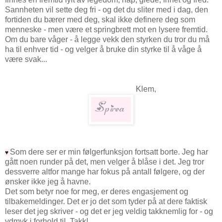
Sannheten vil sette deg fri - og det du sliter med i dag, den
fortiden du bærer med deg, skal ikke definere deg som
menneske - men være et springbrett mot en lysere fremtid.
Om du bare våger - å legge vekk den styrken du tror du må
ha til enhver tid - og velger å bruke din styrke til å våge å
være svak...
Klem,
Som dere ser er min følgerfunksjon fortsatt borte. Jeg har
♥
gått noen runder på det, men velger å blåse i det. Jeg tror
dessverre altfor mange har fokus på antall følgere, og der
ønsker ikke jeg å havne.
Det som betyr noe for meg, er deres engasjement og
tilbakemeldinger. Det er jo det som tyder på at dere faktisk
leser det jeg skriver - og det er jeg veldig takknemlig for - og
ydmyk i forhold til. Takk!