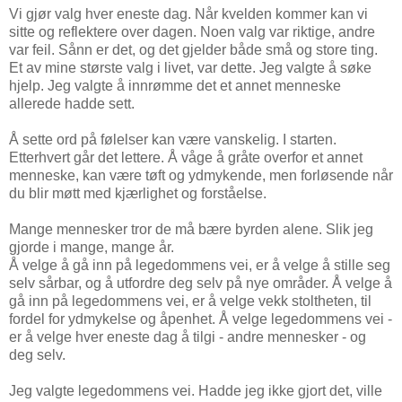
Vi gjør valg hver eneste dag. Når kvelden kommer kan vi
sitte og reflektere over dagen. Noen valg var riktige, andre
var feil. Sånn er det, og det gjelder både små og store ting.
Et av mine største valg i livet, var dette. Jeg valgte å søke
hjelp. Jeg valgte å innrømme det et annet menneske
allerede hadde sett.
Å sette ord på følelser kan være vanskelig. I starten.
Etterhvert går det lettere. Å våge å gråte overfor et annet
menneske, kan være tøft og ydmykende, men forløsende når
du blir møtt med kjærlighet og forståelse.
Mange mennesker tror de må bære byrden alene. Slik jeg
gjorde i mange, mange år.
Å velge å gå inn på legedommens vei, er å velge å stille seg
selv sårbar, og å utfordre deg selv på nye områder. Å velge å
gå inn på legedommens vei, er å velge vekk stoltheten, til
fordel for ydmykelse og åpenhet. Å velge legedommens vei -
er å velge hver eneste dag å tilgi - andre mennesker - og
deg selv.
Jeg valgte legedommens vei. Hadde jeg ikke gjort det, ville