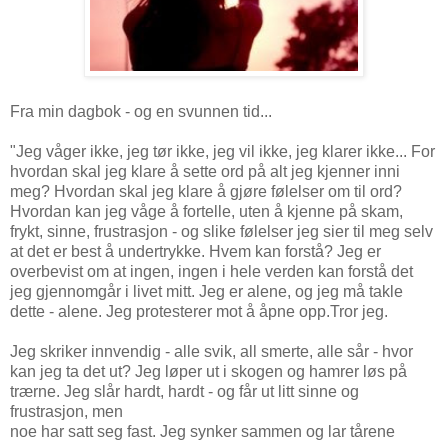
Fra min dagbok - og en svunnen tid...
"Jeg våger ikke, jeg tør ikke, jeg vil ikke, jeg klarer ikke... For
hvordan skal jeg klare å sette ord på alt jeg kjenner inni
meg? Hvordan skal jeg klare å gjøre følelser om til ord?
Hvordan kan jeg våge å fortelle, uten å kjenne på skam,
frykt, sinne, frustrasjon - og slike følelser jeg sier til meg selv
at det er best å undertrykke. Hvem kan forstå? Jeg er
overbevist om at ingen, ingen i hele verden kan forstå det
jeg gjennomgår i livet mitt. Jeg er alene, og jeg må takle
dette - alene. Jeg protesterer mot å åpne opp.Tror jeg.
Jeg skriker innvendig - alle svik, all smerte, alle sår - hvor
kan jeg ta det ut? Jeg løper ut i skogen og hamrer løs på
trærne. Jeg slår hardt, hardt - og får ut litt sinne og
frustrasjon, men
noe har satt seg fast. Jeg synker sammen og lar tårene