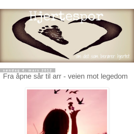
søndag 4. mars 2012
Fra åpne sår til arr - veien mot legedom