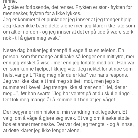
renne.
Å gråte er forløsende, det renser. Frykten er stor - frykten for
mennesker, frykten for å ikke lykkes.
Jeg er kommet til et punkt der jeg innser at jeg trenger hjelp.
Jeg klarer ikke bære dette alene mer, jeg klarer ikke late som
om alt er i orden - og jeg innser at det er på tide å være sterk
nok - til å gjøre meg svak."
Neste dag bruker jeg timer på å våge å ta en telefon. En
person, som for mange år tilbake så lenger enn mitt ytre, mer
enn jeg ønsket å vise - mer enn jeg fortalte med ord. Han var
en som kunne hjelpe, fikk jeg vite. Jeg nektet for at noe som
helst var galt. "Ring meg når du er klar" var hans respons.
Jeg var ikke klar, alt inni meg strittet i mot, men jeg slo
nummeret likevel. Jeg trengte ikke si mer enn "Hei, det er
meg...", før han svarte "Jeg har ventet på at du skulle ringe".
Det tok meg mange år å komme dit hen at jeg våget.
Der begynner min historie, min vandring mot legedom. Et
valg, om å våge å gjøre seg svak. Et valg om å søke støtte
hos et annet menneske. Det var det jeg trengte - og å innse,
at dette klarer jeg ikke lenger alene.