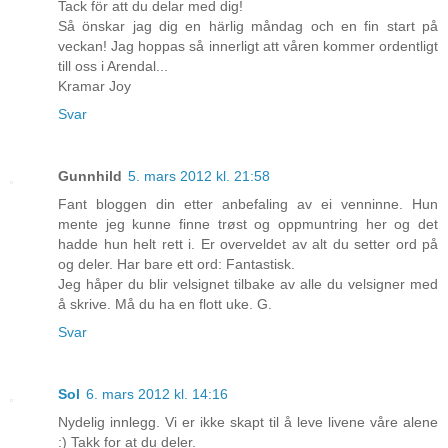
Tack för att du delar med dig!
Så önskar jag dig en härlig måndag och en fin start på
veckan! Jag hoppas så innerligt att våren kommer ordentligt
till oss i Arendal...
Kramar Joy
Svar
Gunnhild
5. mars 2012 kl. 21:58
Fant bloggen din etter anbefaling av ei venninne. Hun
mente jeg kunne finne trøst og oppmuntring her og det
hadde hun helt rett i. Er overveldet av alt du setter ord på
og deler. Har bare ett ord: Fantastisk.
Jeg håper du blir velsignet tilbake av alle du velsigner med
å skrive. Må du ha en flott uke. G.
Svar
Sol
6. mars 2012 kl. 14:16
Nydelig innlegg. Vi er ikke skapt til å leve livene våre alene
:) Takk for at du deler.