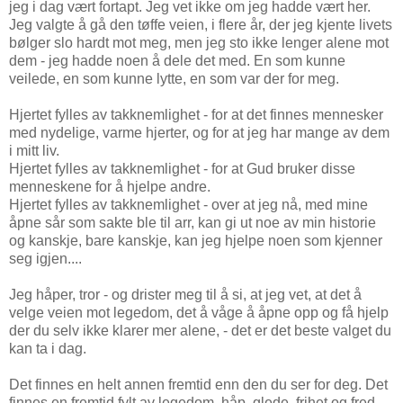
jeg i dag vært fortapt. Jeg vet ikke om jeg hadde vært her.
Jeg valgte å gå den tøffe veien, i flere år, der jeg kjente livets
bølger slo hardt mot meg, men jeg sto ikke lenger alene mot
dem - jeg hadde noen å dele det med. En som kunne
veilede, en som kunne lytte, en som var der for meg.
Hjertet fylles av takknemlighet - for at det finnes mennesker
med nydelige, varme hjerter, og for at jeg har mange av dem
i mitt liv.
Hjertet fylles av takknemlighet - for at Gud bruker disse
menneskene for å hjelpe andre.
Hjertet fylles av takknemlighet - over at jeg nå, med mine
åpne sår som sakte ble til arr, kan gi ut noe av min historie
og kanskje, bare kanskje, kan jeg hjelpe noen som kjenner
seg igjen....
Jeg håper, tror - og drister meg til å si, at jeg vet, at det å
velge veien mot legedom, det å våge å åpne opp og få hjelp
der du selv ikke klarer mer alene, - det er det beste valget du
kan ta i dag.
Det finnes en helt annen fremtid enn den du ser for deg. Det
finnes en fremtid fylt av legedom, håp, glede, frihet og fred.