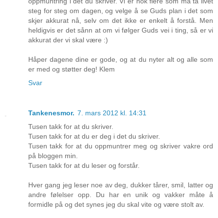
oppmuntring i det du skriver. Vi er nok flere som må ta livet
steg for steg om dagen, og velge å se Guds plan i det som
skjer akkurat nå, selv om det ikke er enkelt å forstå. Men
heldigvis er det sånn at om vi følger Guds vei i ting, så er vi
akkurat der vi skal være :)
Håper dagene dine er gode, og at du nyter alt og alle som
er med og støtter deg! Klem
Svar
Tankenesmor.
7. mars 2012 kl. 14:31
Tusen takk for at du skriver.
Tusen takk for at du er deg i det du skriver.
Tusen takk for at du oppmuntrer meg og skriver vakre ord
på bloggen min.
Tusen takk for at du leser og forstår.
Hver gang jeg leser noe av deg, dukker tårer, smil, latter og
andre følelser opp. Du har en unik og vakker måte å
formidle på og det synes jeg du skal vite og være stolt av.