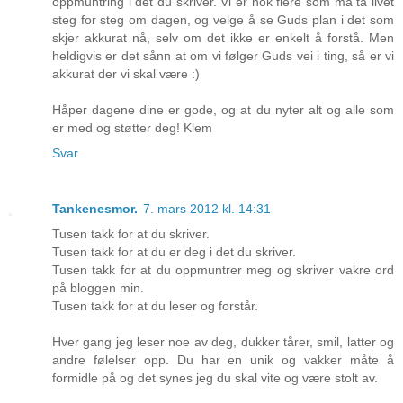
oppmuntring i det du skriver. Vi er nok flere som må ta livet
steg for steg om dagen, og velge å se Guds plan i det som
skjer akkurat nå, selv om det ikke er enkelt å forstå. Men
heldigvis er det sånn at om vi følger Guds vei i ting, så er vi
akkurat der vi skal være :)
Håper dagene dine er gode, og at du nyter alt og alle som
er med og støtter deg! Klem
Svar
Tankenesmor.
7. mars 2012 kl. 14:31
Tusen takk for at du skriver.
Tusen takk for at du er deg i det du skriver.
Tusen takk for at du oppmuntrer meg og skriver vakre ord
på bloggen min.
Tusen takk for at du leser og forstår.
Hver gang jeg leser noe av deg, dukker tårer, smil, latter og
andre følelser opp. Du har en unik og vakker måte å
formidle på og det synes jeg du skal vite og være stolt av.