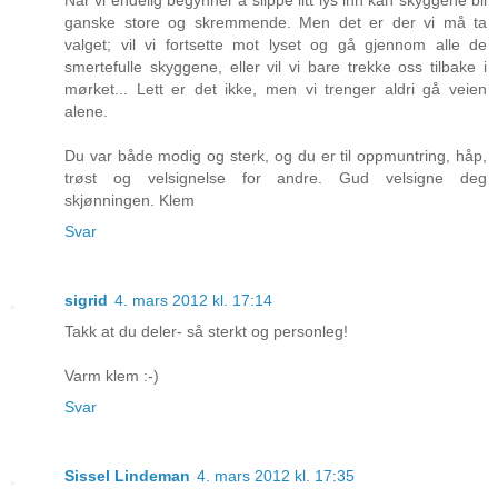
Når vi endelig begynner å slippe litt lys inn kan skyggene bli
ganske store og skremmende. Men det er der vi må ta
valget; vil vi fortsette mot lyset og gå gjennom alle de
smertefulle skyggene, eller vil vi bare trekke oss tilbake i
mørket... Lett er det ikke, men vi trenger aldri gå veien
alene.
Du var både modig og sterk, og du er til oppmuntring, håp,
trøst og velsignelse for andre. Gud velsigne deg
skjønningen. Klem
Svar
sigrid
4. mars 2012 kl. 17:14
Takk at du deler- så sterkt og personleg!
Varm klem :-)
Svar
Sissel Lindeman
4. mars 2012 kl. 17:35