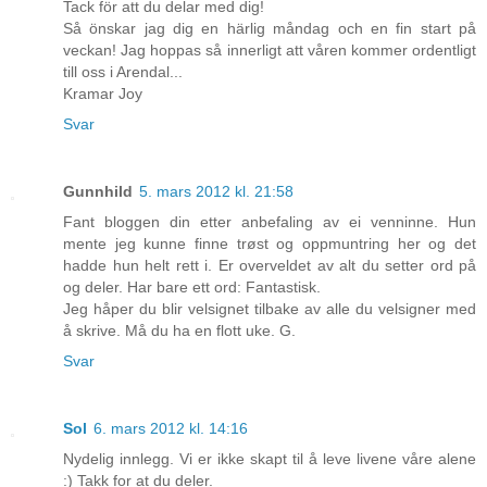
Tack för att du delar med dig!
Så önskar jag dig en härlig måndag och en fin start på
veckan! Jag hoppas så innerligt att våren kommer ordentligt
till oss i Arendal...
Kramar Joy
Svar
Gunnhild
5. mars 2012 kl. 21:58
Fant bloggen din etter anbefaling av ei venninne. Hun
mente jeg kunne finne trøst og oppmuntring her og det
hadde hun helt rett i. Er overveldet av alt du setter ord på
og deler. Har bare ett ord: Fantastisk.
Jeg håper du blir velsignet tilbake av alle du velsigner med
å skrive. Må du ha en flott uke. G.
Svar
Sol
6. mars 2012 kl. 14:16
Nydelig innlegg. Vi er ikke skapt til å leve livene våre alene
:) Takk for at du deler.