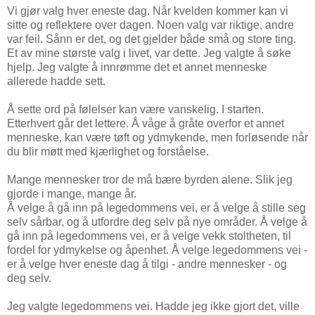
Vi gjør valg hver eneste dag. Når kvelden kommer kan vi
sitte og reflektere over dagen. Noen valg var riktige, andre
var feil. Sånn er det, og det gjelder både små og store ting.
Et av mine største valg i livet, var dette. Jeg valgte å søke
hjelp. Jeg valgte å innrømme det et annet menneske
allerede hadde sett.
Å sette ord på følelser kan være vanskelig. I starten.
Etterhvert går det lettere. Å våge å gråte overfor et annet
menneske, kan være tøft og ydmykende, men forløsende når
du blir møtt med kjærlighet og forståelse.
Mange mennesker tror de må bære byrden alene. Slik jeg
gjorde i mange, mange år.
Å velge å gå inn på legedommens vei, er å velge å stille seg
selv sårbar, og å utfordre deg selv på nye områder. Å velge å
gå inn på legedommens vei, er å velge vekk stoltheten, til
fordel for ydmykelse og åpenhet. Å velge legedommens vei -
er å velge hver eneste dag å tilgi - andre mennesker - og
deg selv.
Jeg valgte legedommens vei. Hadde jeg ikke gjort det, ville