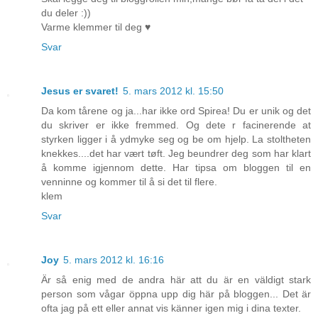
du deler :))
Varme klemmer til deg ♥
Svar
Jesus er svaret!
5. mars 2012 kl. 15:50
Da kom tårene og ja...har ikke ord Spirea! Du er unik og det
du skriver er ikke fremmed. Og dete r facinerende at
styrken ligger i å ydmyke seg og be om hjelp. La stoltheten
knekkes....det har vært tøft. Jeg beundrer deg som har klart
å komme igjennom dette. Har tipsa om bloggen til en
venninne og kommer til å si det til flere.
klem
Svar
Joy
5. mars 2012 kl. 16:16
Är så enig med de andra här att du är en väldigt stark
person som vågar öppna upp dig här på bloggen... Det är
ofta jag på ett eller annat vis känner igen mig i dina texter.