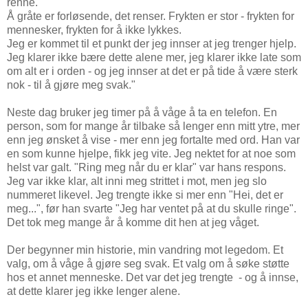
renne.
Å gråte er forløsende, det renser. Frykten er stor - frykten for
mennesker, frykten for å ikke lykkes.
Jeg er kommet til et punkt der jeg innser at jeg trenger hjelp.
Jeg klarer ikke bære dette alene mer, jeg klarer ikke late som
om alt er i orden - og jeg innser at det er på tide å være sterk
nok - til å gjøre meg svak."
Neste dag bruker jeg timer på å våge å ta en telefon. En
person, som for mange år tilbake så lenger enn mitt ytre, mer
enn jeg ønsket å vise - mer enn jeg fortalte med ord. Han var
en som kunne hjelpe, fikk jeg vite. Jeg nektet for at noe som
helst var galt. "Ring meg når du er klar" var hans respons.
Jeg var ikke klar, alt inni meg strittet i mot, men jeg slo
nummeret likevel. Jeg trengte ikke si mer enn "Hei, det er
meg...", før han svarte "Jeg har ventet på at du skulle ringe".
Det tok meg mange år å komme dit hen at jeg våget.
Der begynner min historie, min vandring mot legedom. Et
valg, om å våge å gjøre seg svak. Et valg om å søke støtte
hos et annet menneske. Det var det jeg trengte - og å innse,
at dette klarer jeg ikke lenger alene.