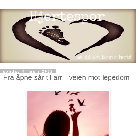
søndag 4. mars 2012
Fra åpne sår til arr - veien mot legedom