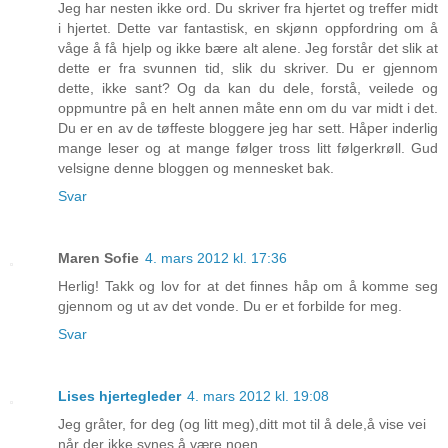
Jeg har nesten ikke ord. Du skriver fra hjertet og treffer midt
i hjertet. Dette var fantastisk, en skjønn oppfordring om å
våge å få hjelp og ikke bære alt alene. Jeg forstår det slik at
dette er fra svunnen tid, slik du skriver. Du er gjennom
dette, ikke sant? Og da kan du dele, forstå, veilede og
oppmuntre på en helt annen måte enn om du var midt i det.
Du er en av de tøffeste bloggere jeg har sett. Håper inderlig
mange leser og at mange følger tross litt følgerkrøll. Gud
velsigne denne bloggen og mennesket bak.
Svar
Maren Sofie
4. mars 2012 kl. 17:36
Herlig! Takk og lov for at det finnes håp om å komme seg
gjennom og ut av det vonde. Du er et forbilde for meg.
Svar
Lises hjertegleder
4. mars 2012 kl. 19:08
Jeg gråter, for deg (og litt meg),ditt mot til å dele,å vise vei
når der ikke synes å være noen....