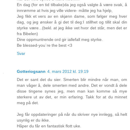
En dag (for en tid tilbake)da jeg også valgte å være svak, å
innrømme at hvis jeg ville videre- måtte jeg ha hjelp,
Jeg fikk et vers av en skjønn dame, som følger meg hver
dag, og jeg ønsker å gi det til deg:I stillhet og tillit skal din
styrke være...(bekl. at jeg ikke vet hvor det står, men det er
fra Bibelen)
Dine oppmuntrende ord gir iallefall meg styrke.
Be blessed-you`re the best <3
Svar
Gotteriogsann
4. mars 2012 kl. 19:19
Det er sant det du sier. Smerten blir mindre når man, om
man våger å, dele smerten med andre. Det er vondt å dele
disse tingene synes jeg, men man kan komme så mye
sterkere ut av det, er min erfaring. Takk for at du minnet
meg på det.
Jeg får oppdateringer på når du skriver nye innlegg, så helt
usynlig er du ikke.
Håper du får en fantastisk flott uke.