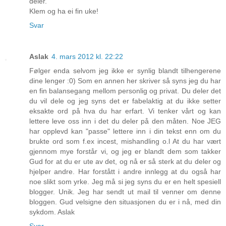
deler.
Klem og ha ei fin uke!
Svar
Aslak
4. mars 2012 kl. 22:22
Følger enda selvom jeg ikke er synlig blandt tilhengerene
dine lenger :0) Som en annen her skriver så syns jeg du har
en fin balansegang mellom personlig og privat. Du deler det
du vil dele og jeg syns det er fabelaktig at du ikke setter
eksakte ord på hva du har erfart. Vi tenker vårt og kan
lettere leve oss inn i det du deler på den måten. Noe JEG
har opplevd kan "passe" lettere inn i din tekst enn om du
brukte ord som f.ex incest, mishandling o.l At du har vært
gjennom mye forstår vi, og jeg er blandt dem som takker
Gud for at du er ute av det, og nå er så sterk at du deler og
hjelper andre. Har forstått i andre innlegg at du også har
noe slikt som yrke. Jeg må si jeg syns du er en helt spesiell
blogger. Unik. Jeg har sendt ut mail til venner om denne
bloggen. Gud velsigne den situasjonen du er i nå, med din
sykdom. Aslak