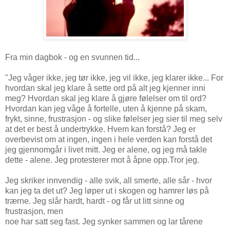
Fra min dagbok - og en svunnen tid...
"Jeg våger ikke, jeg tør ikke, jeg vil ikke, jeg klarer ikke... For
hvordan skal jeg klare å sette ord på alt jeg kjenner inni
meg? Hvordan skal jeg klare å gjøre følelser om til ord?
Hvordan kan jeg våge å fortelle, uten å kjenne på skam,
frykt, sinne, frustrasjon - og slike følelser jeg sier til meg selv
at det er best å undertrykke. Hvem kan forstå? Jeg er
overbevist om at ingen, ingen i hele verden kan forstå det
jeg gjennomgår i livet mitt. Jeg er alene, og jeg må takle
dette - alene. Jeg protesterer mot å åpne opp.Tror jeg.
Jeg skriker innvendig - alle svik, all smerte, alle sår - hvor
kan jeg ta det ut? Jeg løper ut i skogen og hamrer løs på
trærne. Jeg slår hardt, hardt - og får ut litt sinne og
frustrasjon, men
noe har satt seg fast. Jeg synker sammen og lar tårene