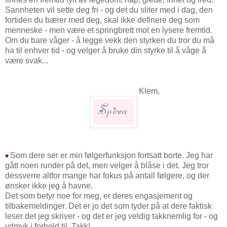
Sannheten vil sette deg fri - og det du sliter med i dag, den
fortiden du bærer med deg, skal ikke definere deg som
menneske - men være et springbrett mot en lysere fremtid.
Om du bare våger - å legge vekk den styrken du tror du må
ha til enhver tid - og velger å bruke din styrke til å våge å
være svak...
Klem,
Som dere ser er min følgerfunksjon fortsatt borte. Jeg har
♥
gått noen runder på det, men velger å blåse i det. Jeg tror
dessverre altfor mange har fokus på antall følgere, og der
ønsker ikke jeg å havne.
Det som betyr noe for meg, er deres engasjement og
tilbakemeldinger. Det er jo det som tyder på at dere faktisk
leser det jeg skriver - og det er jeg veldig takknemlig for - og
ydmyk i forhold til. Takk!