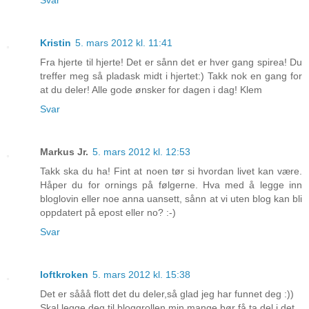
Svar
Kristin
5. mars 2012 kl. 11:41
Fra hjerte til hjerte! Det er sånn det er hver gang spirea! Du
treffer meg så pladask midt i hjertet:) Takk nok en gang for
at du deler! Alle gode ønsker for dagen i dag! Klem
Svar
Markus Jr.
5. mars 2012 kl. 12:53
Takk ska du ha! Fint at noen tør si hvordan livet kan være.
Håper du for ornings på følgerne. Hva med å legge inn
bloglovin eller noe anna uansett, sånn at vi uten blog kan bli
oppdatert på epost eller no? :-)
Svar
loftkroken
5. mars 2012 kl. 15:38
Det er sååå flott det du deler,så glad jeg har funnet deg :))
Skal legge deg til bloggrollen min,mange bør få ta del i det