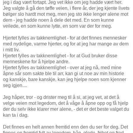
jeg i dag vært fortapt. Jeg vet ikke om jeg hadde vært her.
Jeg valgte å gå den tøffe veien, i flere år, der jeg kjente livets
bølger slo hardt mot meg, men jeg sto ikke lenger alene mot
dem - jeg hadde noen å dele det med. En som kunne
veilede, en som kunne lytte, en som var der for meg.
Hjertet fylles av takknemlighet - for at det finnes mennesker
med nydelige, varme hjerter, og for at jeg har mange av dem
i mitt liv.
Hjertet fylles av takknemlighet - for at Gud bruker disse
menneskene for å hjelpe andre.
Hjertet fylles av takknemlighet - over at jeg nå, med mine
åpne sår som sakte ble til arr, kan gi ut noe av min historie
og kanskje, bare kanskje, kan jeg hjelpe noen som kjenner
seg igjen....
Jeg håper, tror - og drister meg til å si, at jeg vet, at det å
velge veien mot legedom, det å våge å åpne opp og få hjelp
der du selv ikke klarer mer alene, - det er det beste valget du
kan ta i dag.
Det finnes en helt annen fremtid enn den du ser for deg. Det
finnes en fremtid fylt av legedom, håp, glede, frihet og fred.