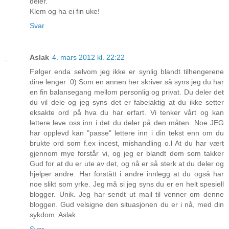
deler.
Klem og ha ei fin uke!
Svar
Aslak
4. mars 2012 kl. 22:22
Følger enda selvom jeg ikke er synlig blandt tilhengerene
dine lenger :0) Som en annen her skriver så syns jeg du har
en fin balansegang mellom personlig og privat. Du deler det
du vil dele og jeg syns det er fabelaktig at du ikke setter
eksakte ord på hva du har erfart. Vi tenker vårt og kan
lettere leve oss inn i det du deler på den måten. Noe JEG
har opplevd kan "passe" lettere inn i din tekst enn om du
brukte ord som f.ex incest, mishandling o.l At du har vært
gjennom mye forstår vi, og jeg er blandt dem som takker
Gud for at du er ute av det, og nå er så sterk at du deler og
hjelper andre. Har forstått i andre innlegg at du også har
noe slikt som yrke. Jeg må si jeg syns du er en helt spesiell
blogger. Unik. Jeg har sendt ut mail til venner om denne
bloggen. Gud velsigne den situasjonen du er i nå, med din
sykdom. Aslak