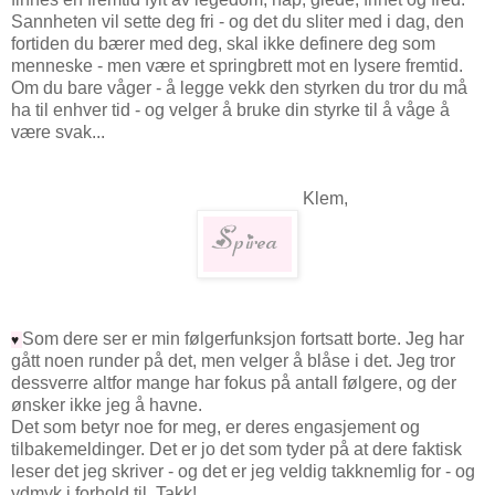
Sannheten vil sette deg fri - og det du sliter med i dag, den
fortiden du bærer med deg, skal ikke definere deg som
menneske - men være et springbrett mot en lysere fremtid.
Om du bare våger - å legge vekk den styrken du tror du må
ha til enhver tid - og velger å bruke din styrke til å våge å
være svak...
Klem,
Som dere ser er min følgerfunksjon fortsatt borte. Jeg har
♥
gått noen runder på det, men velger å blåse i det. Jeg tror
dessverre altfor mange har fokus på antall følgere, og der
ønsker ikke jeg å havne.
Det som betyr noe for meg, er deres engasjement og
tilbakemeldinger. Det er jo det som tyder på at dere faktisk
leser det jeg skriver - og det er jeg veldig takknemlig for - og
ydmyk i forhold til. Takk!