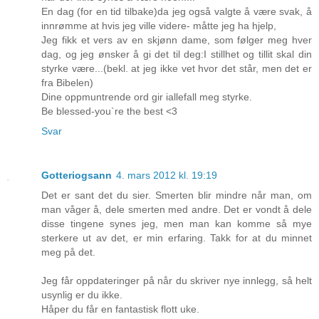
En dag (for en tid tilbake)da jeg også valgte å være svak, å
innrømme at hvis jeg ville videre- måtte jeg ha hjelp,
Jeg fikk et vers av en skjønn dame, som følger meg hver
dag, og jeg ønsker å gi det til deg:I stillhet og tillit skal din
styrke være...(bekl. at jeg ikke vet hvor det står, men det er
fra Bibelen)
Dine oppmuntrende ord gir iallefall meg styrke.
Be blessed-you`re the best <3
Svar
Gotteriogsann
4. mars 2012 kl. 19:19
Det er sant det du sier. Smerten blir mindre når man, om
man våger å, dele smerten med andre. Det er vondt å dele
disse tingene synes jeg, men man kan komme så mye
sterkere ut av det, er min erfaring. Takk for at du minnet
meg på det.
Jeg får oppdateringer på når du skriver nye innlegg, så helt
usynlig er du ikke.
Håper du får en fantastisk flott uke.