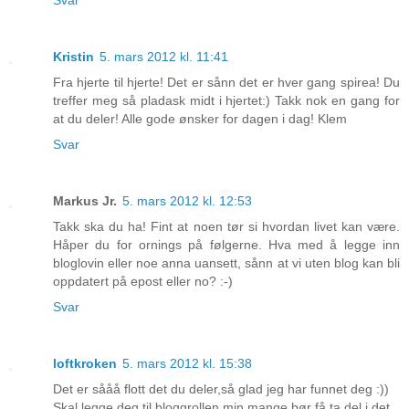
Svar
Kristin
5. mars 2012 kl. 11:41
Fra hjerte til hjerte! Det er sånn det er hver gang spirea! Du
treffer meg så pladask midt i hjertet:) Takk nok en gang for
at du deler! Alle gode ønsker for dagen i dag! Klem
Svar
Markus Jr.
5. mars 2012 kl. 12:53
Takk ska du ha! Fint at noen tør si hvordan livet kan være.
Håper du for ornings på følgerne. Hva med å legge inn
bloglovin eller noe anna uansett, sånn at vi uten blog kan bli
oppdatert på epost eller no? :-)
Svar
loftkroken
5. mars 2012 kl. 15:38
Det er sååå flott det du deler,så glad jeg har funnet deg :))
Skal legge deg til bloggrollen min,mange bør få ta del i det