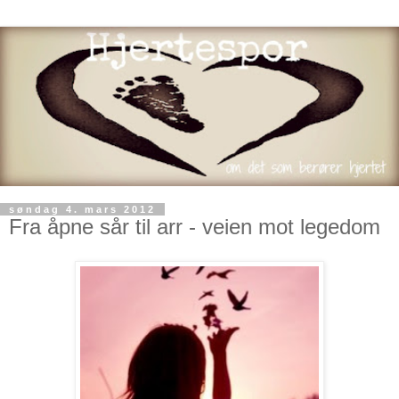
søndag 4. mars 2012
Fra åpne sår til arr - veien mot legedom