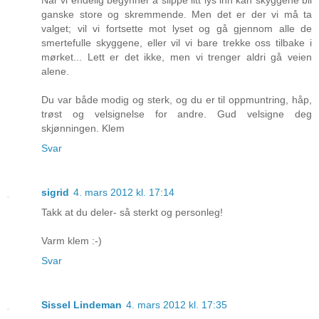
Når vi endelig begynner å slippe litt lys inn kan skyggene bli
ganske store og skremmende. Men det er der vi må ta
valget; vil vi fortsette mot lyset og gå gjennom alle de
smertefulle skyggene, eller vil vi bare trekke oss tilbake i
mørket... Lett er det ikke, men vi trenger aldri gå veien
alene.
Du var både modig og sterk, og du er til oppmuntring, håp,
trøst og velsignelse for andre. Gud velsigne deg
skjønningen. Klem
Svar
sigrid
4. mars 2012 kl. 17:14
Takk at du deler- så sterkt og personleg!
Varm klem :-)
Svar
Sissel Lindeman
4. mars 2012 kl. 17:35