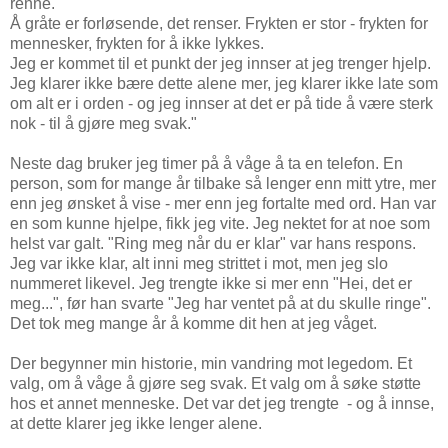
renne.
Å gråte er forløsende, det renser. Frykten er stor - frykten for
mennesker, frykten for å ikke lykkes.
Jeg er kommet til et punkt der jeg innser at jeg trenger hjelp.
Jeg klarer ikke bære dette alene mer, jeg klarer ikke late som
om alt er i orden - og jeg innser at det er på tide å være sterk
nok - til å gjøre meg svak."
Neste dag bruker jeg timer på å våge å ta en telefon. En
person, som for mange år tilbake så lenger enn mitt ytre, mer
enn jeg ønsket å vise - mer enn jeg fortalte med ord. Han var
en som kunne hjelpe, fikk jeg vite. Jeg nektet for at noe som
helst var galt. "Ring meg når du er klar" var hans respons.
Jeg var ikke klar, alt inni meg strittet i mot, men jeg slo
nummeret likevel. Jeg trengte ikke si mer enn "Hei, det er
meg...", før han svarte "Jeg har ventet på at du skulle ringe".
Det tok meg mange år å komme dit hen at jeg våget.
Der begynner min historie, min vandring mot legedom. Et
valg, om å våge å gjøre seg svak. Et valg om å søke støtte
hos et annet menneske. Det var det jeg trengte - og å innse,
at dette klarer jeg ikke lenger alene.