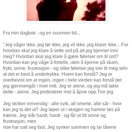
Fra min dagbok - og en svunnen tid...
"Jeg våger ikke, jeg tør ikke, jeg vil ikke, jeg klarer ikke... For
hvordan skal jeg klare å sette ord på alt jeg kjenner inni
meg? Hvordan skal jeg klare å gjøre følelser om til ord?
Hvordan kan jeg våge å fortelle, uten å kjenne på skam,
frykt, sinne, frustrasjon - og slike følelser jeg sier til meg selv
at det er best å undertrykke. Hvem kan forstå? Jeg er
overbevist om at ingen, ingen i hele verden kan forstå det
jeg gjennomgår i livet mitt. Jeg er alene, og jeg må takle
dette - alene. Jeg protesterer mot å åpne opp.Tror jeg.
Jeg skriker innvendig - alle svik, all smerte, alle sår - hvor
kan jeg ta det ut? Jeg løper ut i skogen og hamrer løs på
trærne. Jeg slår hardt, hardt - og får ut litt sinne og
frustrasjon, men
noe har satt seg fast. Jeg synker sammen og lar tårene