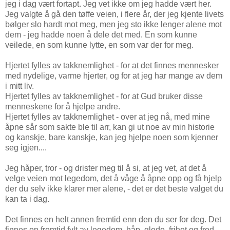
jeg i dag vært fortapt. Jeg vet ikke om jeg hadde vært her.
Jeg valgte å gå den tøffe veien, i flere år, der jeg kjente livets
bølger slo hardt mot meg, men jeg sto ikke lenger alene mot
dem - jeg hadde noen å dele det med. En som kunne
veilede, en som kunne lytte, en som var der for meg.
Hjertet fylles av takknemlighet - for at det finnes mennesker
med nydelige, varme hjerter, og for at jeg har mange av dem
i mitt liv.
Hjertet fylles av takknemlighet - for at Gud bruker disse
menneskene for å hjelpe andre.
Hjertet fylles av takknemlighet - over at jeg nå, med mine
åpne sår som sakte ble til arr, kan gi ut noe av min historie
og kanskje, bare kanskje, kan jeg hjelpe noen som kjenner
seg igjen....
Jeg håper, tror - og drister meg til å si, at jeg vet, at det å
velge veien mot legedom, det å våge å åpne opp og få hjelp
der du selv ikke klarer mer alene, - det er det beste valget du
kan ta i dag.
Det finnes en helt annen fremtid enn den du ser for deg. Det
finnes en fremtid fylt av legedom, håp, glede, frihet og fred.