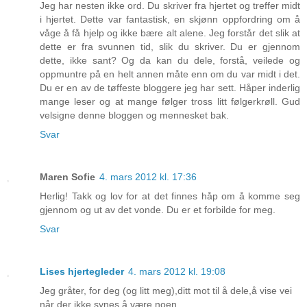
Jeg har nesten ikke ord. Du skriver fra hjertet og treffer midt
i hjertet. Dette var fantastisk, en skjønn oppfordring om å
våge å få hjelp og ikke bære alt alene. Jeg forstår det slik at
dette er fra svunnen tid, slik du skriver. Du er gjennom
dette, ikke sant? Og da kan du dele, forstå, veilede og
oppmuntre på en helt annen måte enn om du var midt i det.
Du er en av de tøffeste bloggere jeg har sett. Håper inderlig
mange leser og at mange følger tross litt følgerkrøll. Gud
velsigne denne bloggen og mennesket bak.
Svar
Maren Sofie
4. mars 2012 kl. 17:36
Herlig! Takk og lov for at det finnes håp om å komme seg
gjennom og ut av det vonde. Du er et forbilde for meg.
Svar
Lises hjertegleder
4. mars 2012 kl. 19:08
Jeg gråter, for deg (og litt meg),ditt mot til å dele,å vise vei
når der ikke synes å være noen....