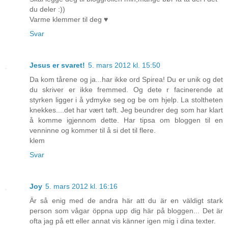
du deler :))
Varme klemmer til deg ♥
Svar
Jesus er svaret!
5. mars 2012 kl. 15:50
Da kom tårene og ja...har ikke ord Spirea! Du er unik og det
du skriver er ikke fremmed. Og dete r facinerende at
styrken ligger i å ydmyke seg og be om hjelp. La stoltheten
knekkes....det har vært tøft. Jeg beundrer deg som har klart
å komme igjennom dette. Har tipsa om bloggen til en
venninne og kommer til å si det til flere.
klem
Svar
Joy
5. mars 2012 kl. 16:16
Är så enig med de andra här att du är en väldigt stark
person som vågar öppna upp dig här på bloggen... Det är
ofta jag på ett eller annat vis känner igen mig i dina texter.