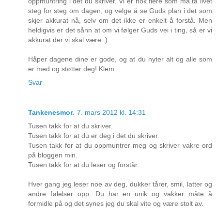
oppmuntring i det du skriver. Vi er nok flere som må ta livet
steg for steg om dagen, og velge å se Guds plan i det som
skjer akkurat nå, selv om det ikke er enkelt å forstå. Men
heldigvis er det sånn at om vi følger Guds vei i ting, så er vi
akkurat der vi skal være :)
Håper dagene dine er gode, og at du nyter alt og alle som
er med og støtter deg! Klem
Svar
Tankenesmor.
7. mars 2012 kl. 14:31
Tusen takk for at du skriver.
Tusen takk for at du er deg i det du skriver.
Tusen takk for at du oppmuntrer meg og skriver vakre ord
på bloggen min.
Tusen takk for at du leser og forstår.
Hver gang jeg leser noe av deg, dukker tårer, smil, latter og
andre følelser opp. Du har en unik og vakker måte å
formidle på og det synes jeg du skal vite og være stolt av.