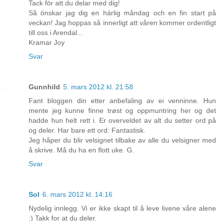
Tack för att du delar med dig!
Så önskar jag dig en härlig måndag och en fin start på
veckan! Jag hoppas så innerligt att våren kommer ordentligt
till oss i Arendal...
Kramar Joy
Svar
Gunnhild
5. mars 2012 kl. 21:58
Fant bloggen din etter anbefaling av ei venninne. Hun
mente jeg kunne finne trøst og oppmuntring her og det
hadde hun helt rett i. Er overveldet av alt du setter ord på
og deler. Har bare ett ord: Fantastisk.
Jeg håper du blir velsignet tilbake av alle du velsigner med
å skrive. Må du ha en flott uke. G.
Svar
Sol
6. mars 2012 kl. 14:16
Nydelig innlegg. Vi er ikke skapt til å leve livene våre alene
:) Takk for at du deler.