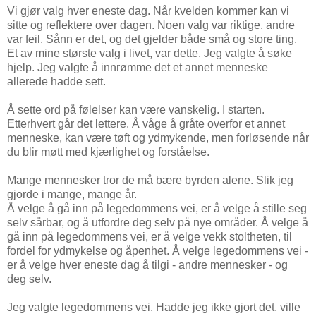
Vi gjør valg hver eneste dag. Når kvelden kommer kan vi
sitte og reflektere over dagen. Noen valg var riktige, andre
var feil. Sånn er det, og det gjelder både små og store ting.
Et av mine største valg i livet, var dette. Jeg valgte å søke
hjelp. Jeg valgte å innrømme det et annet menneske
allerede hadde sett.
Å sette ord på følelser kan være vanskelig. I starten.
Etterhvert går det lettere. Å våge å gråte overfor et annet
menneske, kan være tøft og ydmykende, men forløsende når
du blir møtt med kjærlighet og forståelse.
Mange mennesker tror de må bære byrden alene. Slik jeg
gjorde i mange, mange år.
Å velge å gå inn på legedommens vei, er å velge å stille seg
selv sårbar, og å utfordre deg selv på nye områder. Å velge å
gå inn på legedommens vei, er å velge vekk stoltheten, til
fordel for ydmykelse og åpenhet. Å velge legedommens vei -
er å velge hver eneste dag å tilgi - andre mennesker - og
deg selv.
Jeg valgte legedommens vei. Hadde jeg ikke gjort det, ville