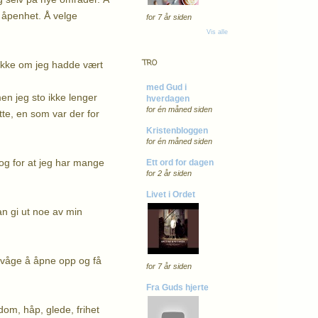
g åpenhet. Å velge
for 7 år siden
Vis alle
TRO
t ikke om jeg hadde vært
med Gud i
men jeg sto ikke lenger
hverdagen
for én måned siden
te, en som var der for
Kristenbloggen
for én måned siden
 og for at jeg har mange
Ett ord for dagen
for 2 år siden
Livet i Ordet
an gi ut noe av min
 å våge å åpne opp og få
for 7 år siden
Fra Guds hjerte
dom, håp, glede, frihet