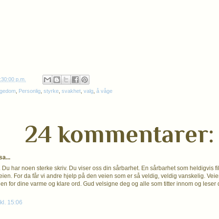
:30:00 p.m.
egedom
,
Personlig
,
styrke
,
svakhet
,
valg
,
å våge
24 kommentarer:
a...
 Du har noen sterke skriv. Du viser oss din sårbarhet. En sårbarhet som heldigvis 
ien. For da får vi andre hjelp på den veien som er så veldig, veldig vanskelig. Veien
jen for dine varme og klare ord. Gud velsigne deg og alle som titter innom og leser 
kl. 15:06