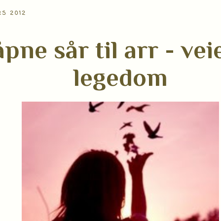
RS 2012
åpne sår til arr - ve
legedom