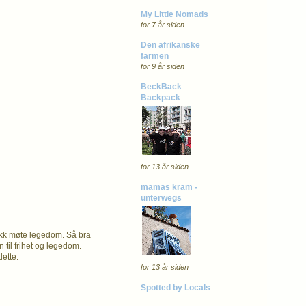
My Little Nomads
for 7 år siden
Den afrikanske
farmen
for 9 år siden
BeckBack
Backpack
for 13 år siden
mamas kram -
unterwegs
fikk møte legedom. Så bra
 til frihet og legedom.
dette.
for 13 år siden
Spotted by Locals