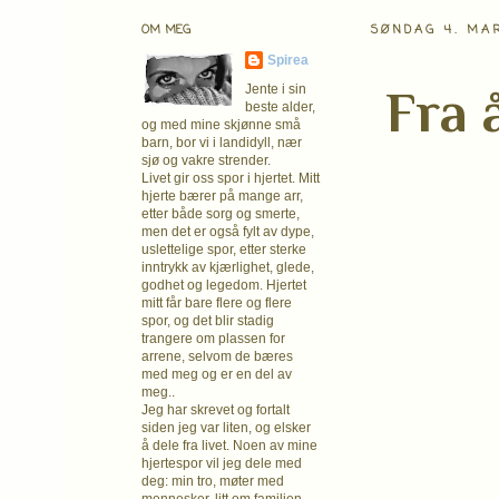
OM MEG
SØNDAG 4. MA
Spirea
Fra 
Jente i sin
beste alder,
og med mine skjønne små
barn, bor vi i landidyll, nær
sjø og vakre strender.
Livet gir oss spor i hjertet. Mitt
hjerte bærer på mange arr,
etter både sorg og smerte,
men det er også fylt av dype,
uslettelige spor, etter sterke
inntrykk av kjærlighet, glede,
godhet og legedom. Hjertet
mitt får bare flere og flere
spor, og det blir stadig
trangere om plassen for
arrene, selvom de bæres
med meg og er en del av
meg..
Jeg har skrevet og fortalt
siden jeg var liten, og elsker
å dele fra livet. Noen av mine
hjertespor vil jeg dele med
deg: min tro, møter med