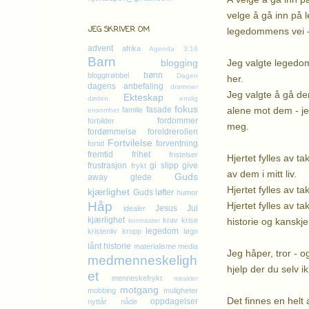
velge å gå inn på 
JEG SKRIVER OM
legedommens vei - 
advent
afrika
Agenda 3:16
Barn
Jeg valgte legedomm
blogging
bønn
bloggtrøbbel
Dagen
her.
dagens anbefaling
drømmer
Jeg valgte å gå den
Ekteskap
døden
enslig
fokus
alene mot dem - je
fasade
familie
ensomhet
fordommer
forbilder
meg.
fordømmelse
foreldrerollen
Fortvilelse
forventning
fortid
fremtid
frihet
fristelser
Hjertet fylles av t
frustrasjon
gi slipp
give
frykt
av dem i mitt liv.
Guds
away
glede
Hjertet fylles av 
kjærlighet
Guds løfter
humor
Håp
Hjertet fylles av t
Jesus
Jul
idealer
kjærlighet
historie og kanskje
krav
krise
kontraster
legedom
kristenliv
kropp
løgn
lånt historie
materialisme
media
Jeg håper, tror - o
medmenneskeligh
hjelp der du selv i
et
menneskefrykt
mirakler
motgang
mobbing
muligheter
Det finnes en helt 
oppdagelser
nyttår
nåde