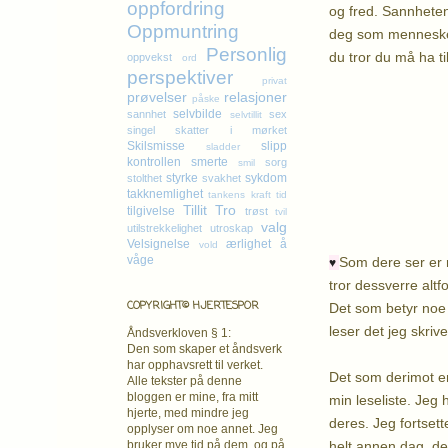
oppfordring
og fred. Sannheten 
Oppmuntring
deg som menneske 
Personlig
du tror du må ha ti
oppvekst
ord
perspektiver
privat
prøvelser
relasjoner
påske
selvbilde
sannhet
sex
selvtillit
K
singel
skatter i mørket
Skilsmisse
slipp
sladder
kontrollen
smerte
sorg
smil
styrke
sykdom
stolthet
svakhet
takknemlighet
tankens kraft
tid
Tillit
Tro
tilgivelse
trøst
tvil
valg
utilstrekkelighet
utroskap
Velsignelse
ærlighet
å
vold
våge
Som dere ser er m
♥
tror dessverre altf
COPYRIGHT© HJERTESPOR
Det som betyr noe 
leser det jeg skrive
Åndsverkloven § 1:
Den som skaper et åndsverk
har opphavsrett
til verket.
Det som derimot er 
Alle tekster på denne
bloggen er mine, fra mitt
min leseliste. Jeg 
hjerte, med mindre jeg
deres. Jeg fortset
opplyser om noe annet. Jeg
helt annen dag, d
bruker mye tid på dem, og på