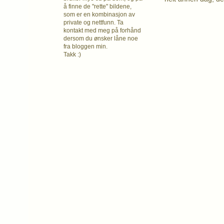
å finne de "rette" bildene,
som er en kombinasjon av
private og nettfunn. Ta
kontakt med meg på forhånd
dersom du ønsker låne noe
fra bloggen min.
Takk :)