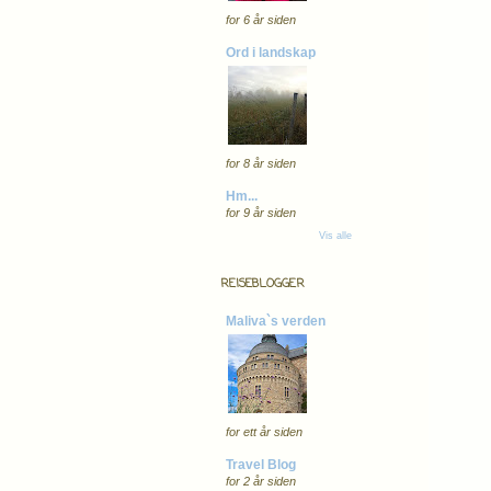
for 6 år siden
Ord i landskap
for 8 år siden
Hm...
for 9 år siden
Vis alle
REISEBLOGGER
Maliva`s verden
for ett år siden
Travel Blog
for 2 år siden