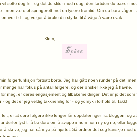
vil sette deg fri - og det du sliter med i dag, den fortiden du bærer me
- men være et springbrett mot en lysere fremtid. Om du bare våger - 
l enhver tid - og velger å bruke din styrke til å våge å være svak...
lem,
in følgerfunksjon fortsatt borte. Jeg har gått noen runder på det, men 
or mange har fokus på antall følgere, og der ønsker ikke jeg å havne.
for meg, er deres engasjement og tilbakemeldinger. Det er jo det som t
r - og det er jeg veldig takknemlig for - og ydmyk i forhold til. Takk!
leit, er at dere følgere ikke lenger får oppdateringer fra bloggen, og at
har derfor lyst til å be dere om å svippe innom her i ny og ne, eller legge
ter å skrive, jeg har så mye på hjertet. Så ordner det seg kanskje med e
er fremme.