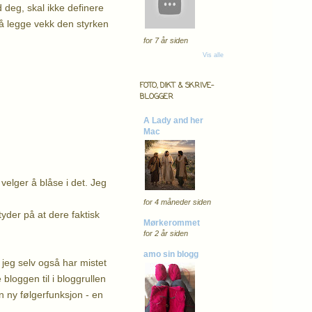
d deg, skal ikke definere
å legge vekk den styrken
for 7 år siden
Vis alle
FOTO, DIKT & SKRIVE-
BLOGGER
A Lady and her
Mac
velger å blåse i det. Jeg
for 4 måneder siden
yder på at dere faktisk
Mørkerommet
for 2 år siden
amo sin blogg
 jeg selv også har mistet
 bloggen til i bloggrullen
n ny følgerfunksjon - en