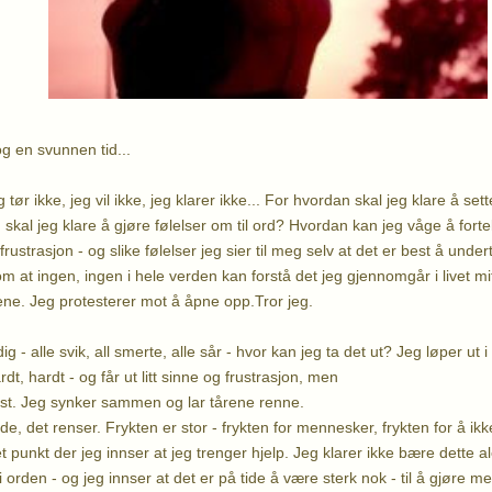
g en svunnen tid...
 tør ikke, jeg vil ikke, jeg klarer ikke... For hvordan skal jeg klare å set
kal jeg klare å gjøre følelser om til ord? Hvordan kan jeg våge å forte
 frustrasjon - og slike følelser jeg sier til meg selv at det er best å und
m at ingen, ingen i hele verden kan forstå det jeg gjennomgår i livet mit
lene. Jeg protesterer mot å åpne opp.Tror jeg.
ig - alle svik, all smerte, alle sår - hvor kan jeg ta det ut? Jeg løper u
dt, hardt - og får ut litt sinne og frustrasjon, men
ast. Jeg synker sammen og lar tårene renne.
de, det renser. Frykten er stor - frykten for mennesker, frykten for å ikk
t punkt der jeg innser at jeg trenger hjelp. Jeg klarer ikke bære dette a
i orden - og jeg innser at det er på tide å være sterk nok - til å gjøre m