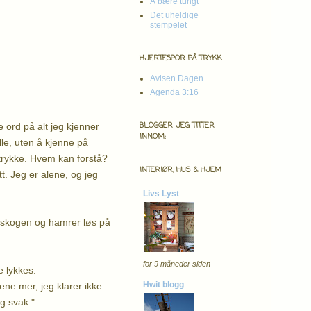
Å bære tungt
Det uheldige
stempelet
HJERTESPOR PÅ TRYKK
Avisen Dagen
Agenda 3:16
BLOGGER JEG TITTER
te ord på alt jeg kjenner
INNOM:
lle, uten å kjenne på
ertrykke. Hvem kan forstå?
INTERIØR, HUS & HJEM
t. Jeg er alene, og jeg
Livs Lyst
t i skogen og hamrer løs på
for 9 måneder siden
e lykkes.
Hwit blogg
lene mer, jeg klarer ikke
eg svak."