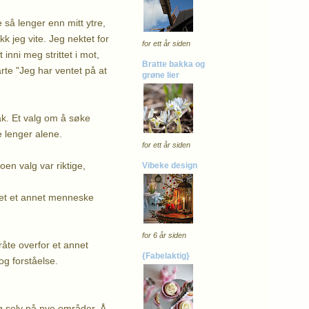
 så lenger enn mitt ytre,
k jeg vite. Jeg nektet for
for ett år siden
inni meg strittet i mot,
Bratte bakka og
rte "Jeg har ventet på at
grøne lier
ak. Et valg om å søke
e lenger alene.
for ett år siden
en valg var riktige,
Vibeke design
 det et annet menneske
for 6 år siden
råte overfor et annet
{Fabelaktig}
g forståelse.
eg selv på nye områder. Å