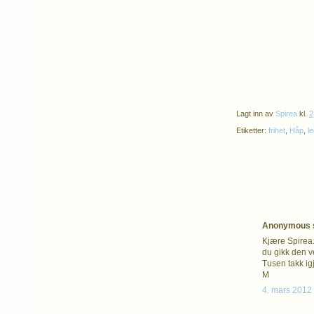
Lagt inn av
Spirea
kl.
2
Etiketter:
frihet
,
Håp
,
l
Anonymous s
Kjære Spirea.
du gikk den ve
Tusen takk ig
M
4. mars 2012 