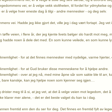
legedommens vei, er å velge vekk stoltheten, til fordel for ydmykelse o
er å velge hver eneste dag å tilgi - andre mennesker - og deg selv.
ens vei. Hadde jeg ikke gjort det, ville jeg i dag vært fortapt. Jeg ve
 tøffe veien, i flere år, der jeg kjente livets bølger slo hardt mot meg, 
g hadde noen å dele det med. En som kunne veilede, en som kunne lyt
akknemlighet - for at det finnes mennesker med nydelige, varme hjerter,
takknemlighet - for at Gud bruker disse menneskene for å hjelpe andre.
akknemlighet - over at jeg nå, med mine åpne sår som sakte ble til arr, k
, bare kanskje, kan jeg hjelpe noen som kjenner seg igjen....
g drister meg til å si, at jeg vet, at det å velge veien mot legedom, det
kke klarer mer alene, - det er det beste valget du kan ta i dag.
annen fremtid enn den du ser for deg. Det finnes en fremtid fylt av lege