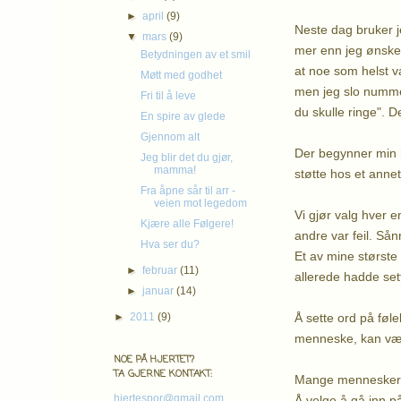
►
april
(9)
Neste dag bruker j
▼
mars
(9)
mer enn jeg ønsket 
Betydningen av et smil
at noe som helst va
Møtt med godhet
men jeg slo nummere
Fri til å leve
du skulle ringe". 
En spire av glede
Gjennom alt
Der begynner min h
Jeg blir det du gjør,
mamma!
støtte hos et annet
Fra åpne sår til arr -
veien mot legedom
Vi gjør valg hver 
Kjære alle Følgere!
andre var feil. Sån
Hva ser du?
Et av mine største
►
februar
(11)
allerede hadde set
►
januar
(14)
Å sette ord på føle
►
2011
(9)
menneske, kan være
NOE PÅ HJERTET?
TA GJERNE KONTAKT:
Mange mennesker t
hjertespor@gmail.com
Å velge å gå inn p