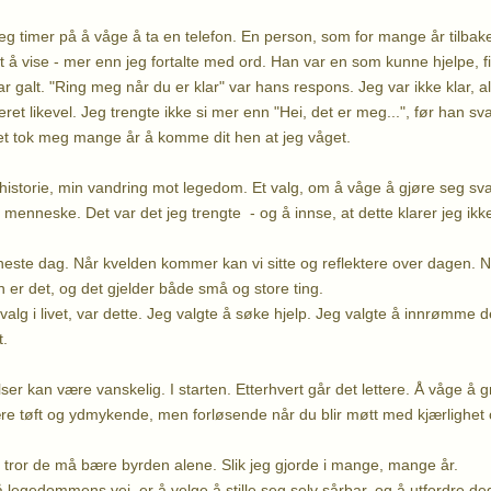
eg timer på å våge å ta en telefon. En person, som for mange år tilbake
å vise - mer enn jeg fortalte med ord. Han var en som kunne hjelpe, fik
r galt. "Ring meg når du er klar" var hans respons. Jeg var ikke klar, alt 
t likevel. Jeg trengte ikke si mer enn "Hei, det er meg...", før han sva
Det tok meg mange år å komme dit hen at jeg våget.
istorie, min vandring mot legedom. Et valg, om å våge å gjøre seg sv
 menneske. Det var det jeg trengte - og å innse, at dette klarer jeg ikk
eneste dag. Når kvelden kommer kan vi sitte og reflektere over dagen. No
n er det, og det gjelder både små og store ting.
 valg i livet, var dette. Jeg valgte å søke hjelp. Jeg valgte å innrømme
t.
lser kan være vanskelig. I starten. Etterhvert går det lettere. Å våge å g
 tøft og ydmykende, men forløsende når du blir møtt med kjærlighet o
ror de må bære byrden alene. Slik jeg gjorde i mange, mange år.
å legedommens vei, er å velge å stille seg selv sårbar, og å utfordre d