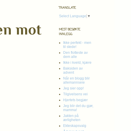
TRANSLATE
Select Language
▼
ien mot
MEST BESØKTE
INNLEGG
Ikke perfekt - men
til stede!
Den flotteste av
dem alle
Ikke i kveld, kjære
Baksiden av
advent
Når en blogg blir
allemannseie
Jeg sier opp!
Tilgivelsens vei
Hjertets begjær
Jeg blir det du gjør,
mamma!
Jakten på
ærligheten
Ekteskapsvalg