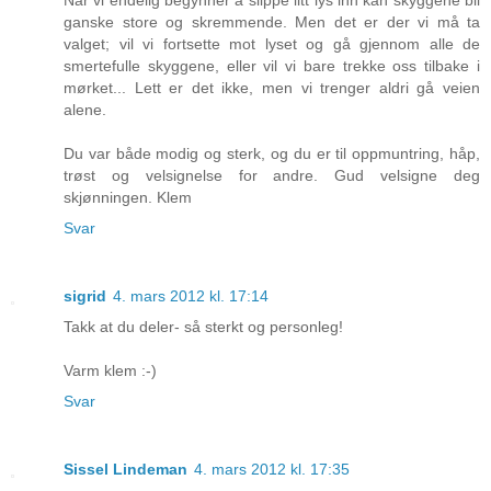
Når vi endelig begynner å slippe litt lys inn kan skyggene bli
ganske store og skremmende. Men det er der vi må ta
valget; vil vi fortsette mot lyset og gå gjennom alle de
smertefulle skyggene, eller vil vi bare trekke oss tilbake i
mørket... Lett er det ikke, men vi trenger aldri gå veien
alene.
Du var både modig og sterk, og du er til oppmuntring, håp,
trøst og velsignelse for andre. Gud velsigne deg
skjønningen. Klem
Svar
sigrid
4. mars 2012 kl. 17:14
Takk at du deler- så sterkt og personleg!
Varm klem :-)
Svar
Sissel Lindeman
4. mars 2012 kl. 17:35