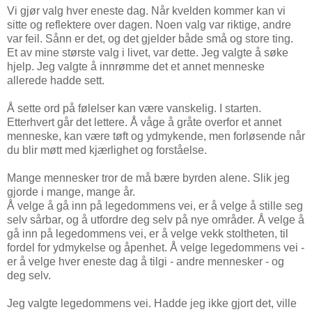
Vi gjør valg hver eneste dag. Når kvelden kommer kan vi
sitte og reflektere over dagen. Noen valg var riktige, andre
var feil. Sånn er det, og det gjelder både små og store ting.
Et av mine største valg i livet, var dette. Jeg valgte å søke
hjelp. Jeg valgte å innrømme det et annet menneske
allerede hadde sett.
Å sette ord på følelser kan være vanskelig. I starten.
Etterhvert går det lettere. Å våge å gråte overfor et annet
menneske, kan være tøft og ydmykende, men forløsende når
du blir møtt med kjærlighet og forståelse.
Mange mennesker tror de må bære byrden alene. Slik jeg
gjorde i mange, mange år.
Å velge å gå inn på legedommens vei, er å velge å stille seg
selv sårbar, og å utfordre deg selv på nye områder. Å velge å
gå inn på legedommens vei, er å velge vekk stoltheten, til
fordel for ydmykelse og åpenhet. Å velge legedommens vei -
er å velge hver eneste dag å tilgi - andre mennesker - og
deg selv.
Jeg valgte legedommens vei. Hadde jeg ikke gjort det, ville