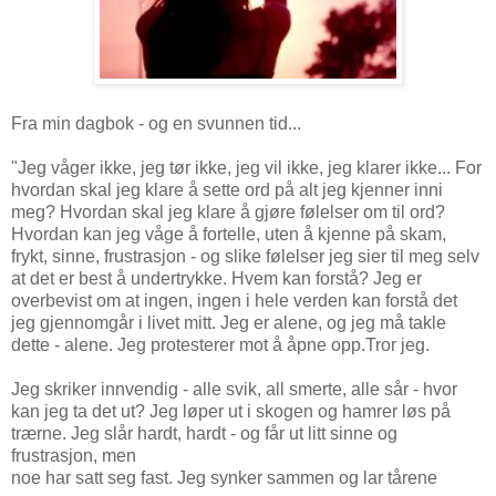
Fra min dagbok - og en svunnen tid...
"Jeg våger ikke, jeg tør ikke, jeg vil ikke, jeg klarer ikke... For
hvordan skal jeg klare å sette ord på alt jeg kjenner inni
meg? Hvordan skal jeg klare å gjøre følelser om til ord?
Hvordan kan jeg våge å fortelle, uten å kjenne på skam,
frykt, sinne, frustrasjon - og slike følelser jeg sier til meg selv
at det er best å undertrykke. Hvem kan forstå? Jeg er
overbevist om at ingen, ingen i hele verden kan forstå det
jeg gjennomgår i livet mitt. Jeg er alene, og jeg må takle
dette - alene. Jeg protesterer mot å åpne opp.Tror jeg.
Jeg skriker innvendig - alle svik, all smerte, alle sår - hvor
kan jeg ta det ut? Jeg løper ut i skogen og hamrer løs på
trærne. Jeg slår hardt, hardt - og får ut litt sinne og
frustrasjon, men
noe har satt seg fast. Jeg synker sammen og lar tårene