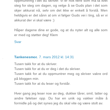
oppmuntring i det du skriver. Vi er nok flere som må ta livet
steg for steg om dagen, og velge å se Guds plan i det som
skjer akkurat nå, selv om det ikke er enkelt å forstå. Men
heldigvis er det sånn at om vi følger Guds vei i ting, så er vi
akkurat der vi skal være :)
Håper dagene dine er gode, og at du nyter alt og alle som
er med og støtter deg! Klem
Svar
Tankenesmor.
7. mars 2012 kl. 14:31
Tusen takk for at du skriver.
Tusen takk for at du er deg i det du skriver.
Tusen takk for at du oppmuntrer meg og skriver vakre ord
på bloggen min.
Tusen takk for at du leser og forstår.
Hver gang jeg leser noe av deg, dukker tårer, smil, latter og
andre følelser opp. Du har en unik og vakker måte å
formidle på og det synes jeg du skal vite og være stolt av.