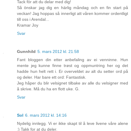
Tack för att du delar med dig!
Så önskar jag dig en härlig måndag och en fin start på
veckan! Jag hoppas så innerligt att våren kommer ordentligt
till oss i Arendal...
Kramar Joy
Svar
Gunnhild
5. mars 2012 kl. 21:58
Fant bloggen din etter anbefaling av ei venninne. Hun
mente jeg kunne finne trøst og oppmuntring her og det
hadde hun helt rett i. Er overveldet av alt du setter ord på
og deler. Har bare ett ord: Fantastisk.
Jeg håper du blir velsignet tilbake av alle du velsigner med
å skrive. Må du ha en flott uke. G.
Svar
Sol
6. mars 2012 kl. 14:16
Nydelig innlegg. Vi er ikke skapt til å leve livene våre alene
:) Takk for at du deler.