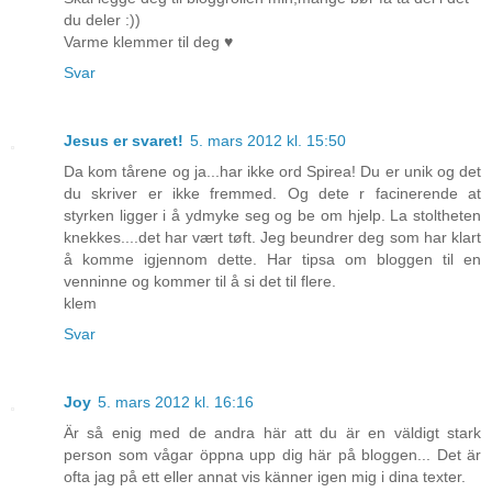
du deler :))
Varme klemmer til deg ♥
Svar
Jesus er svaret!
5. mars 2012 kl. 15:50
Da kom tårene og ja...har ikke ord Spirea! Du er unik og det
du skriver er ikke fremmed. Og dete r facinerende at
styrken ligger i å ydmyke seg og be om hjelp. La stoltheten
knekkes....det har vært tøft. Jeg beundrer deg som har klart
å komme igjennom dette. Har tipsa om bloggen til en
venninne og kommer til å si det til flere.
klem
Svar
Joy
5. mars 2012 kl. 16:16
Är så enig med de andra här att du är en väldigt stark
person som vågar öppna upp dig här på bloggen... Det är
ofta jag på ett eller annat vis känner igen mig i dina texter.