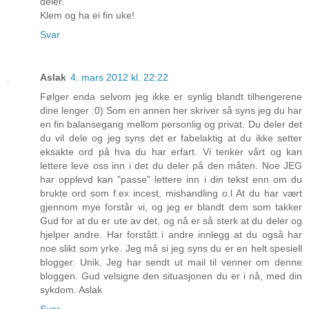
deler.
Klem og ha ei fin uke!
Svar
Aslak
4. mars 2012 kl. 22:22
Følger enda selvom jeg ikke er synlig blandt tilhengerene
dine lenger :0) Som en annen her skriver så syns jeg du har
en fin balansegang mellom personlig og privat. Du deler det
du vil dele og jeg syns det er fabelaktig at du ikke setter
eksakte ord på hva du har erfart. Vi tenker vårt og kan
lettere leve oss inn i det du deler på den måten. Noe JEG
har opplevd kan "passe" lettere inn i din tekst enn om du
brukte ord som f.ex incest, mishandling o.l At du har vært
gjennom mye forstår vi, og jeg er blandt dem som takker
Gud for at du er ute av det, og nå er så sterk at du deler og
hjelper andre. Har forstått i andre innlegg at du også har
noe slikt som yrke. Jeg må si jeg syns du er en helt spesiell
blogger. Unik. Jeg har sendt ut mail til venner om denne
bloggen. Gud velsigne den situasjonen du er i nå, med din
sykdom. Aslak