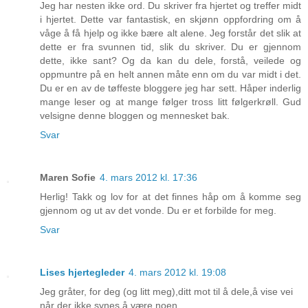
Jeg har nesten ikke ord. Du skriver fra hjertet og treffer midt
i hjertet. Dette var fantastisk, en skjønn oppfordring om å
våge å få hjelp og ikke bære alt alene. Jeg forstår det slik at
dette er fra svunnen tid, slik du skriver. Du er gjennom
dette, ikke sant? Og da kan du dele, forstå, veilede og
oppmuntre på en helt annen måte enn om du var midt i det.
Du er en av de tøffeste bloggere jeg har sett. Håper inderlig
mange leser og at mange følger tross litt følgerkrøll. Gud
velsigne denne bloggen og mennesket bak.
Svar
Maren Sofie
4. mars 2012 kl. 17:36
Herlig! Takk og lov for at det finnes håp om å komme seg
gjennom og ut av det vonde. Du er et forbilde for meg.
Svar
Lises hjertegleder
4. mars 2012 kl. 19:08
Jeg gråter, for deg (og litt meg),ditt mot til å dele,å vise vei
når der ikke synes å være noen....