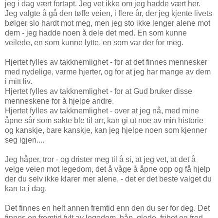
jeg i dag vært fortapt. Jeg vet ikke om jeg hadde vært her.
Jeg valgte å gå den tøffe veien, i flere år, der jeg kjente livets
bølger slo hardt mot meg, men jeg sto ikke lenger alene mot
dem - jeg hadde noen å dele det med. En som kunne
veilede, en som kunne lytte, en som var der for meg.
Hjertet fylles av takknemlighet - for at det finnes mennesker
med nydelige, varme hjerter, og for at jeg har mange av dem
i mitt liv.
Hjertet fylles av takknemlighet - for at Gud bruker disse
menneskene for å hjelpe andre.
Hjertet fylles av takknemlighet - over at jeg nå, med mine
åpne sår som sakte ble til arr, kan gi ut noe av min historie
og kanskje, bare kanskje, kan jeg hjelpe noen som kjenner
seg igjen....
Jeg håper, tror - og drister meg til å si, at jeg vet, at det å
velge veien mot legedom, det å våge å åpne opp og få hjelp
der du selv ikke klarer mer alene, - det er det beste valget du
kan ta i dag.
Det finnes en helt annen fremtid enn den du ser for deg. Det
finnes en fremtid fylt av legedom, håp, glede, frihet og fred.