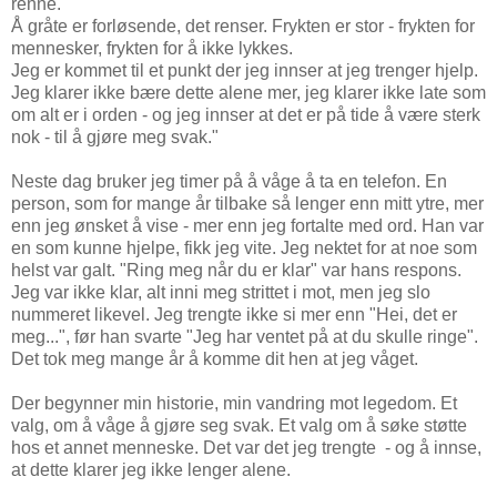
renne.
Å gråte er forløsende, det renser. Frykten er stor - frykten for
mennesker, frykten for å ikke lykkes.
Jeg er kommet til et punkt der jeg innser at jeg trenger hjelp.
Jeg klarer ikke bære dette alene mer, jeg klarer ikke late som
om alt er i orden - og jeg innser at det er på tide å være sterk
nok - til å gjøre meg svak."
Neste dag bruker jeg timer på å våge å ta en telefon. En
person, som for mange år tilbake så lenger enn mitt ytre, mer
enn jeg ønsket å vise - mer enn jeg fortalte med ord. Han var
en som kunne hjelpe, fikk jeg vite. Jeg nektet for at noe som
helst var galt. "Ring meg når du er klar" var hans respons.
Jeg var ikke klar, alt inni meg strittet i mot, men jeg slo
nummeret likevel. Jeg trengte ikke si mer enn "Hei, det er
meg...", før han svarte "Jeg har ventet på at du skulle ringe".
Det tok meg mange år å komme dit hen at jeg våget.
Der begynner min historie, min vandring mot legedom. Et
valg, om å våge å gjøre seg svak. Et valg om å søke støtte
hos et annet menneske. Det var det jeg trengte - og å innse,
at dette klarer jeg ikke lenger alene.