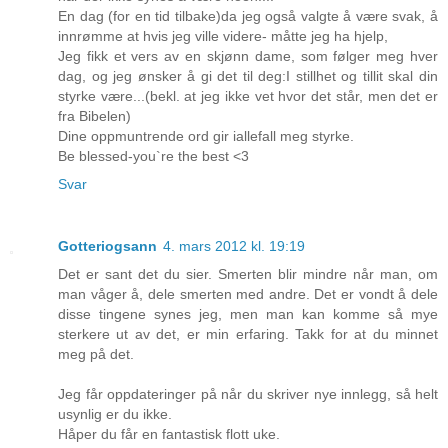
En dag (for en tid tilbake)da jeg også valgte å være svak, å
innrømme at hvis jeg ville videre- måtte jeg ha hjelp,
Jeg fikk et vers av en skjønn dame, som følger meg hver
dag, og jeg ønsker å gi det til deg:I stillhet og tillit skal din
styrke være...(bekl. at jeg ikke vet hvor det står, men det er
fra Bibelen)
Dine oppmuntrende ord gir iallefall meg styrke.
Be blessed-you`re the best <3
Svar
Gotteriogsann
4. mars 2012 kl. 19:19
Det er sant det du sier. Smerten blir mindre når man, om
man våger å, dele smerten med andre. Det er vondt å dele
disse tingene synes jeg, men man kan komme så mye
sterkere ut av det, er min erfaring. Takk for at du minnet
meg på det.
Jeg får oppdateringer på når du skriver nye innlegg, så helt
usynlig er du ikke.
Håper du får en fantastisk flott uke.