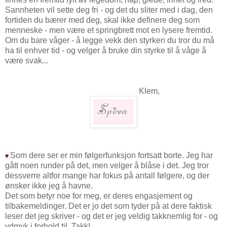
Sannheten vil sette deg fri - og det du sliter med i dag, den
fortiden du bærer med deg, skal ikke definere deg som
menneske - men være et springbrett mot en lysere fremtid.
Om du bare våger - å legge vekk den styrken du tror du må
ha til enhver tid - og velger å bruke din styrke til å våge å
være svak...
Klem,
Som dere ser er min følgerfunksjon fortsatt borte. Jeg har
♥
gått noen runder på det, men velger å blåse i det. Jeg tror
dessverre altfor mange har fokus på antall følgere, og der
ønsker ikke jeg å havne.
Det som betyr noe for meg, er deres engasjement og
tilbakemeldinger. Det er jo det som tyder på at dere faktisk
leser det jeg skriver - og det er jeg veldig takknemlig for - og
ydmyk i forhold til. Takk!