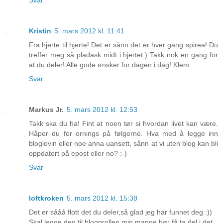
Svar
Kristin
5. mars 2012 kl. 11:41
Fra hjerte til hjerte! Det er sånn det er hver gang spirea! Du
treffer meg så pladask midt i hjertet:) Takk nok en gang for
at du deler! Alle gode ønsker for dagen i dag! Klem
Svar
Markus Jr.
5. mars 2012 kl. 12:53
Takk ska du ha! Fint at noen tør si hvordan livet kan være.
Håper du for ornings på følgerne. Hva med å legge inn
bloglovin eller noe anna uansett, sånn at vi uten blog kan bli
oppdatert på epost eller no? :-)
Svar
loftkroken
5. mars 2012 kl. 15:38
Det er sååå flott det du deler,så glad jeg har funnet deg :))
Skal legge deg til bloggrollen min,mange bør få ta del i det