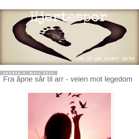
søndag 4. mars 2012
Fra åpne sår til arr - veien mot legedom