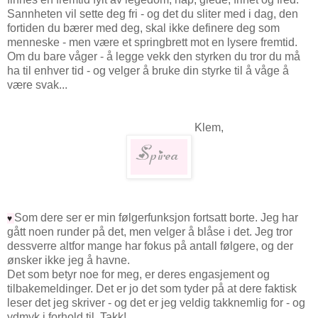
Sannheten vil sette deg fri - og det du sliter med i dag, den
fortiden du bærer med deg, skal ikke definere deg som
menneske - men være et springbrett mot en lysere fremtid.
Om du bare våger - å legge vekk den styrken du tror du må
ha til enhver tid - og velger å bruke din styrke til å våge å
være svak...
Klem,
Som dere ser er min følgerfunksjon fortsatt borte. Jeg har
♥
gått noen runder på det, men velger å blåse i det. Jeg tror
dessverre altfor mange har fokus på antall følgere, og der
ønsker ikke jeg å havne.
Det som betyr noe for meg, er deres engasjement og
tilbakemeldinger. Det er jo det som tyder på at dere faktisk
leser det jeg skriver - og det er jeg veldig takknemlig for - og
ydmyk i forhold til. Takk!