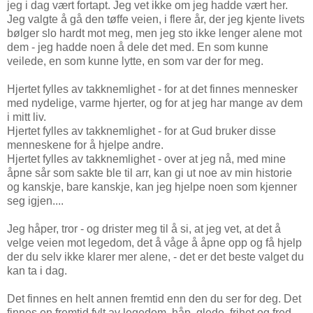
jeg i dag vært fortapt. Jeg vet ikke om jeg hadde vært her.
Jeg valgte å gå den tøffe veien, i flere år, der jeg kjente livets
bølger slo hardt mot meg, men jeg sto ikke lenger alene mot
dem - jeg hadde noen å dele det med. En som kunne
veilede, en som kunne lytte, en som var der for meg.
Hjertet fylles av takknemlighet - for at det finnes mennesker
med nydelige, varme hjerter, og for at jeg har mange av dem
i mitt liv.
Hjertet fylles av takknemlighet - for at Gud bruker disse
menneskene for å hjelpe andre.
Hjertet fylles av takknemlighet - over at jeg nå, med mine
åpne sår som sakte ble til arr, kan gi ut noe av min historie
og kanskje, bare kanskje, kan jeg hjelpe noen som kjenner
seg igjen....
Jeg håper, tror - og drister meg til å si, at jeg vet, at det å
velge veien mot legedom, det å våge å åpne opp og få hjelp
der du selv ikke klarer mer alene, - det er det beste valget du
kan ta i dag.
Det finnes en helt annen fremtid enn den du ser for deg. Det
finnes en fremtid fylt av legedom, håp, glede, frihet og fred.