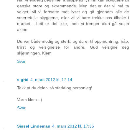
Når vi endelig begynner å slippe litt lys inn kan skyggene bli
ganske store og skremmende. Men det er der vi må ta
valget; vil vi fortsette mot lyset og gå gjennom alle de
smertefulle skyggene, eller vil vi bare trekke oss tilbake i
mørket... Lett er det ikke, men vi trenger aldri gå veien
alene.
Du var både modig og sterk, og du er til oppmuntring, håp,
trøst og velsignelse for andre. Gud velsigne deg
skjønningen. Klem
Svar
sigrid
4. mars 2012 kl. 17:14
Takk at du deler- så sterkt og personleg!
Varm klem :-)
Svar
Sissel Lindeman
4. mars 2012 kl. 17:35