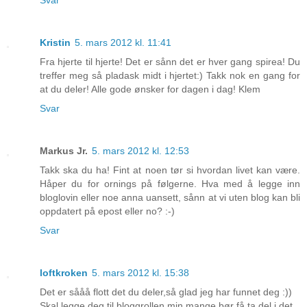
Svar
Kristin
5. mars 2012 kl. 11:41
Fra hjerte til hjerte! Det er sånn det er hver gang spirea! Du
treffer meg så pladask midt i hjertet:) Takk nok en gang for
at du deler! Alle gode ønsker for dagen i dag! Klem
Svar
Markus Jr.
5. mars 2012 kl. 12:53
Takk ska du ha! Fint at noen tør si hvordan livet kan være.
Håper du for ornings på følgerne. Hva med å legge inn
bloglovin eller noe anna uansett, sånn at vi uten blog kan bli
oppdatert på epost eller no? :-)
Svar
loftkroken
5. mars 2012 kl. 15:38
Det er sååå flott det du deler,så glad jeg har funnet deg :))
Skal legge deg til bloggrollen min,mange bør få ta del i det