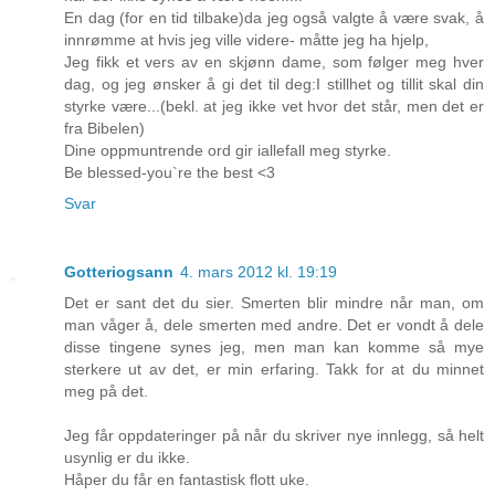
En dag (for en tid tilbake)da jeg også valgte å være svak, å
innrømme at hvis jeg ville videre- måtte jeg ha hjelp,
Jeg fikk et vers av en skjønn dame, som følger meg hver
dag, og jeg ønsker å gi det til deg:I stillhet og tillit skal din
styrke være...(bekl. at jeg ikke vet hvor det står, men det er
fra Bibelen)
Dine oppmuntrende ord gir iallefall meg styrke.
Be blessed-you`re the best <3
Svar
Gotteriogsann
4. mars 2012 kl. 19:19
Det er sant det du sier. Smerten blir mindre når man, om
man våger å, dele smerten med andre. Det er vondt å dele
disse tingene synes jeg, men man kan komme så mye
sterkere ut av det, er min erfaring. Takk for at du minnet
meg på det.
Jeg får oppdateringer på når du skriver nye innlegg, så helt
usynlig er du ikke.
Håper du får en fantastisk flott uke.