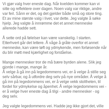
Vi gjør valg hver eneste dag. Når kvelden kommer kan vi
sitte og reflektere over dagen. Noen valg var riktige, andre
var feil. Sånn er det, og det gjelder både små og store ting.
Et av mine største valg i livet, var dette. Jeg valgte å søke
hjelp. Jeg valgte å innrømme det et annet menneske
allerede hadde sett.
Å sette ord på følelser kan være vanskelig. I starten.
Etterhvert går det lettere. Å våge å gråte overfor et annet
menneske, kan være tøft og ydmykende, men forløsende når
du blir møtt med kjærlighet og forståelse.
Mange mennesker tror de må bære byrden alene. Slik jeg
gjorde i mange, mange år.
Å velge å gå inn på legedommens vei, er å velge å stille seg
selv sårbar, og å utfordre deg selv på nye områder. Å velge å
gå inn på legedommens vei, er å velge vekk stoltheten, til
fordel for ydmykelse og åpenhet. Å velge legedommens vei -
er å velge hver eneste dag å tilgi - andre mennesker - og
deg selv.
Jeg valgte legedommens vei. Hadde jeg ikke gjort det, ville