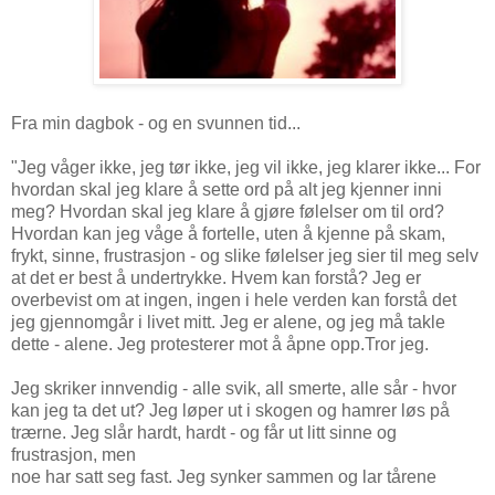
Fra min dagbok - og en svunnen tid...
"Jeg våger ikke, jeg tør ikke, jeg vil ikke, jeg klarer ikke... For
hvordan skal jeg klare å sette ord på alt jeg kjenner inni
meg? Hvordan skal jeg klare å gjøre følelser om til ord?
Hvordan kan jeg våge å fortelle, uten å kjenne på skam,
frykt, sinne, frustrasjon - og slike følelser jeg sier til meg selv
at det er best å undertrykke. Hvem kan forstå? Jeg er
overbevist om at ingen, ingen i hele verden kan forstå det
jeg gjennomgår i livet mitt. Jeg er alene, og jeg må takle
dette - alene. Jeg protesterer mot å åpne opp.Tror jeg.
Jeg skriker innvendig - alle svik, all smerte, alle sår - hvor
kan jeg ta det ut? Jeg løper ut i skogen og hamrer løs på
trærne. Jeg slår hardt, hardt - og får ut litt sinne og
frustrasjon, men
noe har satt seg fast. Jeg synker sammen og lar tårene