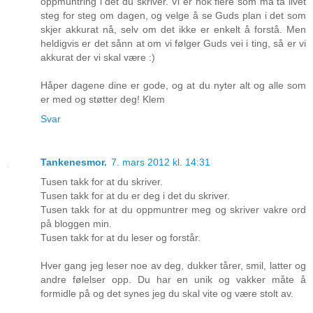
oppmuntring i det du skriver. Vi er nok flere som må ta livet
steg for steg om dagen, og velge å se Guds plan i det som
skjer akkurat nå, selv om det ikke er enkelt å forstå. Men
heldigvis er det sånn at om vi følger Guds vei i ting, så er vi
akkurat der vi skal være :)
Håper dagene dine er gode, og at du nyter alt og alle som
er med og støtter deg! Klem
Svar
Tankenesmor.
7. mars 2012 kl. 14:31
Tusen takk for at du skriver.
Tusen takk for at du er deg i det du skriver.
Tusen takk for at du oppmuntrer meg og skriver vakre ord
på bloggen min.
Tusen takk for at du leser og forstår.
Hver gang jeg leser noe av deg, dukker tårer, smil, latter og
andre følelser opp. Du har en unik og vakker måte å
formidle på og det synes jeg du skal vite og være stolt av.