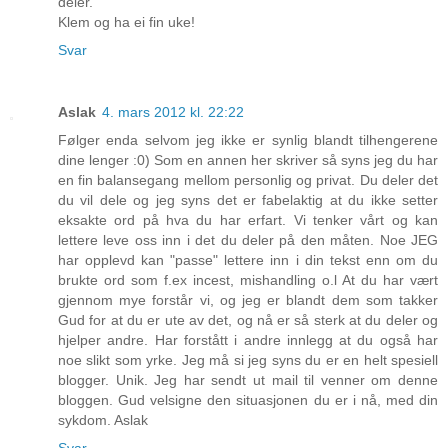
deler.
Klem og ha ei fin uke!
Svar
Aslak
4. mars 2012 kl. 22:22
Følger enda selvom jeg ikke er synlig blandt tilhengerene
dine lenger :0) Som en annen her skriver så syns jeg du har
en fin balansegang mellom personlig og privat. Du deler det
du vil dele og jeg syns det er fabelaktig at du ikke setter
eksakte ord på hva du har erfart. Vi tenker vårt og kan
lettere leve oss inn i det du deler på den måten. Noe JEG
har opplevd kan "passe" lettere inn i din tekst enn om du
brukte ord som f.ex incest, mishandling o.l At du har vært
gjennom mye forstår vi, og jeg er blandt dem som takker
Gud for at du er ute av det, og nå er så sterk at du deler og
hjelper andre. Har forstått i andre innlegg at du også har
noe slikt som yrke. Jeg må si jeg syns du er en helt spesiell
blogger. Unik. Jeg har sendt ut mail til venner om denne
bloggen. Gud velsigne den situasjonen du er i nå, med din
sykdom. Aslak