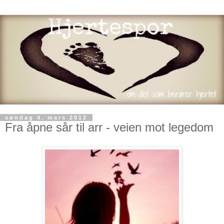
søndag 4. mars 2012
Fra åpne sår til arr - veien mot legedom