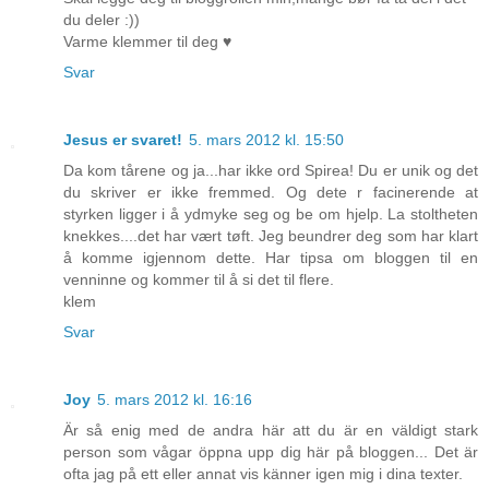
du deler :))
Varme klemmer til deg ♥
Svar
Jesus er svaret!
5. mars 2012 kl. 15:50
Da kom tårene og ja...har ikke ord Spirea! Du er unik og det
du skriver er ikke fremmed. Og dete r facinerende at
styrken ligger i å ydmyke seg og be om hjelp. La stoltheten
knekkes....det har vært tøft. Jeg beundrer deg som har klart
å komme igjennom dette. Har tipsa om bloggen til en
venninne og kommer til å si det til flere.
klem
Svar
Joy
5. mars 2012 kl. 16:16
Är så enig med de andra här att du är en väldigt stark
person som vågar öppna upp dig här på bloggen... Det är
ofta jag på ett eller annat vis känner igen mig i dina texter.