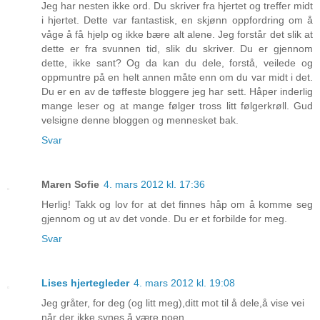
Jeg har nesten ikke ord. Du skriver fra hjertet og treffer midt
i hjertet. Dette var fantastisk, en skjønn oppfordring om å
våge å få hjelp og ikke bære alt alene. Jeg forstår det slik at
dette er fra svunnen tid, slik du skriver. Du er gjennom
dette, ikke sant? Og da kan du dele, forstå, veilede og
oppmuntre på en helt annen måte enn om du var midt i det.
Du er en av de tøffeste bloggere jeg har sett. Håper inderlig
mange leser og at mange følger tross litt følgerkrøll. Gud
velsigne denne bloggen og mennesket bak.
Svar
Maren Sofie
4. mars 2012 kl. 17:36
Herlig! Takk og lov for at det finnes håp om å komme seg
gjennom og ut av det vonde. Du er et forbilde for meg.
Svar
Lises hjertegleder
4. mars 2012 kl. 19:08
Jeg gråter, for deg (og litt meg),ditt mot til å dele,å vise vei
når der ikke synes å være noen....