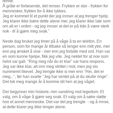
renne.
Å gråte er forløsende, det renser. Frykten er stor - frykten for
mennesker, frykten for å ikke lykkes.
Jeg er kommet til et punkt der jeg innser at jeg trenger hjelp.
Jeg klarer ikke bære dette alene mer, jeg klarer ikke late som
om alt er i orden - og jeg innser at det er på tide å være sterk
nok - til å gjøre meg svak."
Neste dag bruker jeg timer på å våge å ta en telefon. En
person, som for mange år tilbake så lenger enn mitt ytre, mer
enn jeg ønsket å vise - mer enn jeg fortalte med ord. Han var
en som kunne hjelpe, fikk jeg vite. Jeg nektet for at noe som
helst var galt. "Ring meg når du er klar" var hans respons.
Jeg var ikke klar, alt inni meg strittet i mot, men jeg slo
nummeret likevel. Jeg trengte ikke si mer enn "Hei, det er
meg...", før han svarte "Jeg har ventet på at du skulle ringe".
Det tok meg mange år å komme dit hen at jeg våget.
Der begynner min historie, min vandring mot legedom. Et
valg, om å våge å gjøre seg svak. Et valg om å søke støtte
hos et annet menneske. Det var det jeg trengte - og å innse,
at dette klarer jeg ikke lenger alene.