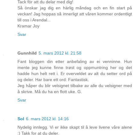
Tack för att du delar med dig!
Så önskar jag dig en härlig måndag och en fin start på
veckan! Jag hoppas så innerligt att våren kommer ordentligt
till oss i Arendal...
Kramar Joy
Svar
Gunnhild
5. mars 2012 kl. 21:58
Fant bloggen din etter anbefaling av ei venninne. Hun
mente jeg kunne finne trøst og oppmuntring her og det
hadde hun helt rett i. Er overveldet av alt du setter ord på
og deler. Har bare ett ord: Fantastisk.
Jeg håper du blir velsignet tilbake av alle du velsigner med
å skrive. Må du ha en flott uke. G.
Svar
Sol
6. mars 2012 kl. 14:16
Nydelig innlegg. Vi er ikke skapt til å leve livene våre alene
:) Takk for at du deler.