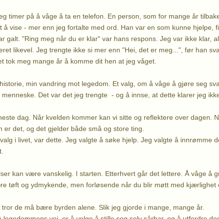
eg timer på å våge å ta en telefon. En person, som for mange år tilbake
å vise - mer enn jeg fortalte med ord. Han var en som kunne hjelpe, fik
r galt. "Ring meg når du er klar" var hans respons. Jeg var ikke klar, alt 
t likevel. Jeg trengte ikke si mer enn "Hei, det er meg...", før han sva
Det tok meg mange år å komme dit hen at jeg våget.
istorie, min vandring mot legedom. Et valg, om å våge å gjøre seg sv
 menneske. Det var det jeg trengte - og å innse, at dette klarer jeg ikk
eneste dag. Når kvelden kommer kan vi sitte og reflektere over dagen. No
n er det, og det gjelder både små og store ting.
 valg i livet, var dette. Jeg valgte å søke hjelp. Jeg valgte å innrømme
t.
lser kan være vanskelig. I starten. Etterhvert går det lettere. Å våge å g
 tøft og ydmykende, men forløsende når du blir møtt med kjærlighet o
ror de må bære byrden alene. Slik jeg gjorde i mange, mange år.
å legedommens vei, er å velge å stille seg selv sårbar, og å utfordre d