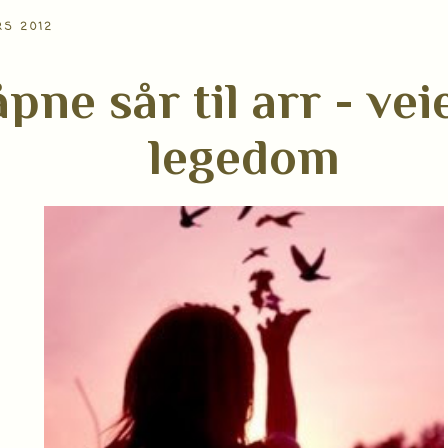
RS 2012
åpne sår til arr - ve
legedom