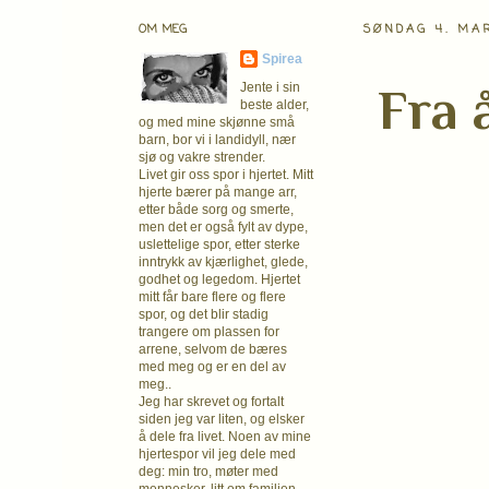
OM MEG
SØNDAG 4. MA
Spirea
Fra 
Jente i sin
beste alder,
og med mine skjønne små
barn, bor vi i landidyll, nær
sjø og vakre strender.
Livet gir oss spor i hjertet. Mitt
hjerte bærer på mange arr,
etter både sorg og smerte,
men det er også fylt av dype,
uslettelige spor, etter sterke
inntrykk av kjærlighet, glede,
godhet og legedom. Hjertet
mitt får bare flere og flere
spor, og det blir stadig
trangere om plassen for
arrene, selvom de bæres
med meg og er en del av
meg..
Jeg har skrevet og fortalt
siden jeg var liten, og elsker
å dele fra livet. Noen av mine
hjertespor vil jeg dele med
deg: min tro, møter med