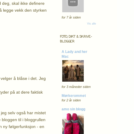
d deg, skal ikke definere
å legge vekk den styrken
for 7 år siden
Vis alle
FOTO, DIKT & SKRIVE-
BLOGGER
A Lady and her
Mac
velger å blåse i det. Jeg
for 3 måneder siden
yder på at dere faktisk
Mørkerommet
for 2 år siden
amo sin blogg
 jeg selv også har mistet
 bloggen til i bloggrullen
n ny følgerfunksjon - en