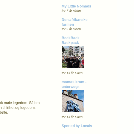
My Little Nomads
for 7 år siden
Den afrikanske
farmen
for 9 år siden
BeckBack
Backpack
for 13 år siden
mamas kram -
unterwegs
fikk møte legedom. Så bra
 til frihet og legedom.
dette.
for 13 år siden
Spotted by Locals