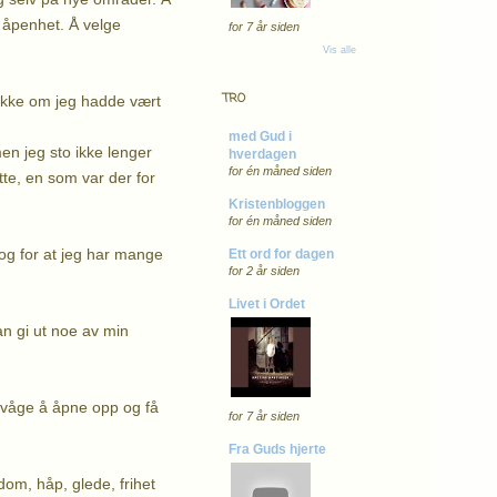
g åpenhet. Å velge
for 7 år siden
Vis alle
TRO
t ikke om jeg hadde vært
med Gud i
men jeg sto ikke lenger
hverdagen
for én måned siden
te, en som var der for
Kristenbloggen
for én måned siden
 og for at jeg har mange
Ett ord for dagen
for 2 år siden
Livet i Ordet
an gi ut noe av min
 å våge å åpne opp og få
for 7 år siden
Fra Guds hjerte
dom, håp, glede, frihet