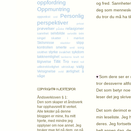
oppfordring
og fred. Sannheten 
Oppmuntring
deg som menneske 
Personlig
du tror du må ha ti
oppvekst
ord
perspektiver
privat
prøvelser
relasjoner
påske
selvbilde
sannhet
sex
selvtillit
K
singel
skatter i mørket
Skilsmisse
slipp
sladder
kontrollen
smerte
sorg
smil
styrke
sykdom
stolthet
svakhet
takknemlighet
tankens kraft
tid
Tillit
Tro
tilgivelse
trøst
tvil
valg
utilstrekkelighet
utroskap
Velsignelse
ærlighet
å
vold
våge
Som dere ser er m
♥
tror dessverre altf
COPYRIGHT© HJERTESPOR
Det som betyr noe 
leser det jeg skrive
Åndsverkloven § 1:
Den som skaper et åndsverk
har opphavsrett
til verket.
Det som derimot er 
Alle tekster på denne
bloggen er mine, fra mitt
min leseliste. Jeg 
hjerte, med mindre jeg
deres. Jeg fortset
opplyser om noe annet. Jeg
helt annen dag, d
bruker mye tid på dem, og på