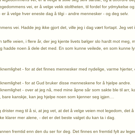
legedommens vei, er å velge vekk stoltheten, til fordel for ydmykelse o
er å velge hver eneste dag å tilgi - andre mennesker - og deg selv.
ens vei. Hadde jeg ikke gjort det, ville jeg i dag vært fortapt. Jeg ve
 tøffe veien, i flere år, der jeg kjente livets bølger slo hardt mot meg, 
g hadde noen å dele det med. En som kunne veilede, en som kunne lyt
akknemlighet - for at det finnes mennesker med nydelige, varme hjerter,
takknemlighet - for at Gud bruker disse menneskene for å hjelpe andre.
akknemlighet - over at jeg nå, med mine åpne sår som sakte ble til arr, k
, bare kanskje, kan jeg hjelpe noen som kjenner seg igjen....
g drister meg til å si, at jeg vet, at det å velge veien mot legedom, det
kke klarer mer alene, - det er det beste valget du kan ta i dag.
annen fremtid enn den du ser for deg. Det finnes en fremtid fylt av lege