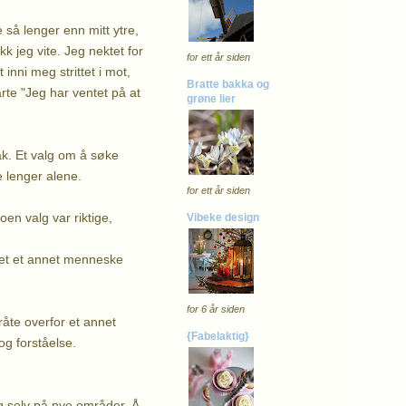
 så lenger enn mitt ytre,
k jeg vite. Jeg nektet for
for ett år siden
inni meg strittet i mot,
Bratte bakka og
rte "Jeg har ventet på at
grøne lier
ak. Et valg om å søke
e lenger alene.
for ett år siden
en valg var riktige,
Vibeke design
 det et annet menneske
for 6 år siden
råte overfor et annet
{Fabelaktig}
g forståelse.
eg selv på nye områder. Å