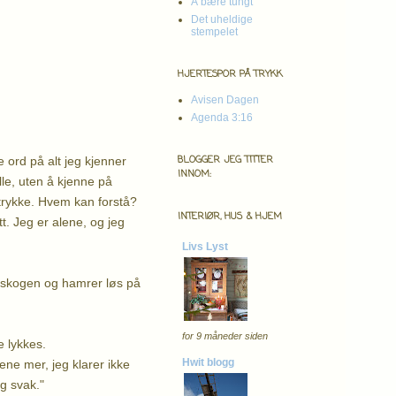
Å bære tungt
Det uheldige
stempelet
HJERTESPOR PÅ TRYKK
Avisen Dagen
Agenda 3:16
BLOGGER JEG TITTER
te ord på alt jeg kjenner
INNOM:
lle, uten å kjenne på
ertrykke. Hvem kan forstå?
INTERIØR, HUS & HJEM
t. Jeg er alene, og jeg
Livs Lyst
t i skogen og hamrer løs på
for 9 måneder siden
e lykkes.
Hwit blogg
lene mer, jeg klarer ikke
eg svak."