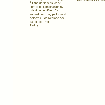
å finne de "rette" bildene,
som er en kombinasjon av
private og nettfunn. Ta
kontakt med meg på forhånd
dersom du ønsker låne noe
fra bloggen min.
Takk :)