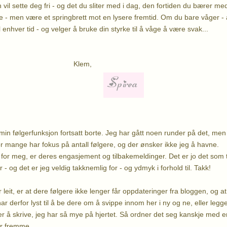
vil sette deg fri - og det du sliter med i dag, den fortiden du bærer me
- men være et springbrett mot en lysere fremtid. Om du bare våger - 
l enhver tid - og velger å bruke din styrke til å våge å være svak...
lem,
in følgerfunksjon fortsatt borte. Jeg har gått noen runder på det, men 
or mange har fokus på antall følgere, og der ønsker ikke jeg å havne.
for meg, er deres engasjement og tilbakemeldinger. Det er jo det som t
r - og det er jeg veldig takknemlig for - og ydmyk i forhold til. Takk!
leit, er at dere følgere ikke lenger får oppdateringer fra bloggen, og at
har derfor lyst til å be dere om å svippe innom her i ny og ne, eller legge
ter å skrive, jeg har så mye på hjertet. Så ordner det seg kanskje med e
er fremme.