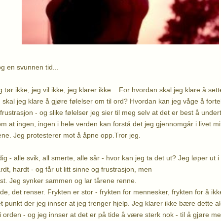
g en svunnen tid...
 tør ikke, jeg vil ikke, jeg klarer ikke... For hvordan skal jeg klare å set
kal jeg klare å gjøre følelser om til ord? Hvordan kan jeg våge å forte
 frustrasjon - og slike følelser jeg sier til meg selv at det er best å und
m at ingen, ingen i hele verden kan forstå det jeg gjennomgår i livet mit
lene. Jeg protesterer mot å åpne opp.Tror jeg.
ig - alle svik, all smerte, alle sår - hvor kan jeg ta det ut? Jeg løper u
dt, hardt - og får ut litt sinne og frustrasjon, men
ast. Jeg synker sammen og lar tårene renne.
de, det renser. Frykten er stor - frykten for mennesker, frykten for å ikk
t punkt der jeg innser at jeg trenger hjelp. Jeg klarer ikke bære dette a
i orden - og jeg innser at det er på tide å være sterk nok - til å gjøre m