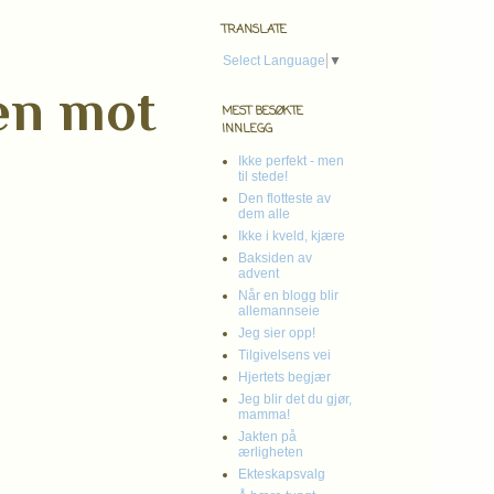
TRANSLATE
Select Language
▼
ien mot
MEST BESØKTE
INNLEGG
Ikke perfekt - men
til stede!
Den flotteste av
dem alle
Ikke i kveld, kjære
Baksiden av
advent
Når en blogg blir
allemannseie
Jeg sier opp!
Tilgivelsens vei
Hjertets begjær
Jeg blir det du gjør,
mamma!
Jakten på
ærligheten
Ekteskapsvalg