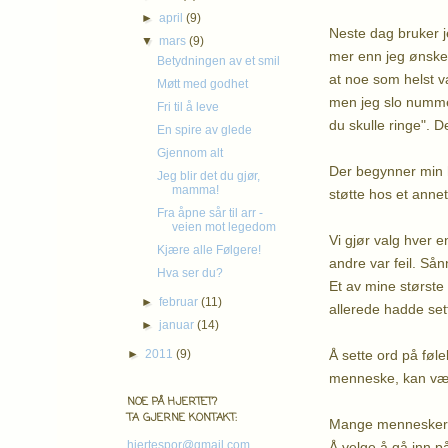
►
april
(9)
Neste dag bruker j
▼
mars
(9)
mer enn jeg ønsket 
Betydningen av et smil
at noe som helst va
Møtt med godhet
men jeg slo nummere
Fri til å leve
du skulle ringe". 
En spire av glede
Gjennom alt
Der begynner min h
Jeg blir det du gjør,
mamma!
støtte hos et annet
Fra åpne sår til arr -
veien mot legedom
Vi gjør valg hver 
Kjære alle Følgere!
andre var feil. Sån
Hva ser du?
Et av mine største
►
februar
(11)
allerede hadde set
►
januar
(14)
Å sette ord på føle
►
2011
(9)
menneske, kan være
NOE PÅ HJERTET?
TA GJERNE KONTAKT:
Mange mennesker t
hjertespor@gmail.com
Å velge å gå inn p