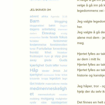
velge å gå inn på 
JEG SKRIVER OM
legedommens vei - 
advent
afrika
Agenda 3:16
Barn
Jeg valgte legedomm
blogging
bønn
bloggtrøbbel
Dagen
her.
dagens anbefaling
drømmer
Jeg valgte å gå den
Ekteskap
døden
enslig
fokus
alene mot dem - je
fasade
familie
ensomhet
fordommer
forbilder
meg.
fordømmelse
foreldrerollen
Fortvilelse
forventning
fortid
fremtid
frihet
fristelser
Hjertet fylles av t
frustrasjon
gi slipp
give
frykt
av dem i mitt liv.
Guds
away
glede
Hjertet fylles av 
kjærlighet
Guds løfter
humor
Håp
Hjertet fylles av t
Jesus
Jul
idealer
kjærlighet
historie og kanskje
krav
krise
kontraster
legedom
kristenliv
kropp
løgn
lånt historie
materialisme
media
Jeg håper, tror - o
medmenneskeligh
hjelp der du selv i
et
menneskefrykt
mirakler
motgang
mobbing
muligheter
Det finnes en helt 
oppdagelser
nyttår
nåde