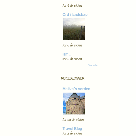
for 6 år siden
Ord i landskap
for 8 år siden
Hm...
for 9 år siden
Vis alle
REISEBLOGGER
Maliva`s verden
for ett år siden
Travel Blog
for 2 år siden