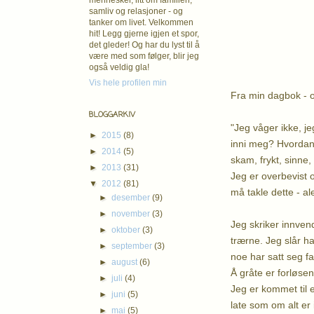
mennesker, litt om familien,
samliv og relasjoner - og
tanker om livet. Velkommen
hit! Legg gjerne igjen et spor,
det gleder! Og har du lyst til å
være med som følger, blir jeg
også veldig gla!
Vis hele profilen min
Fra min dagbok - o
BLOGGARKIV
"Jeg våger ikke, jeg
►
2015
(8)
inni meg? Hvordan s
►
2014
(5)
skam, frykt, sinne,
►
2013
(31)
Jeg er overbevist o
▼
2012
(81)
må takle dette - a
►
desember
(9)
►
november
(3)
Jeg skriker innvend
►
oktober
(3)
trærne. Jeg slår har
►
september
(3)
noe har satt seg f
►
august
(6)
Å gråte er forløsen
►
juli
(4)
Jeg er kommet til e
►
juni
(5)
late som om alt er 
►
mai
(5)