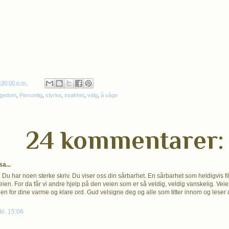
:30:00 p.m.
egedom
,
Personlig
,
styrke
,
svakhet
,
valg
,
å våge
24 kommentarer:
a...
 Du har noen sterke skriv. Du viser oss din sårbarhet. En sårbarhet som heldigvis 
ien. For da får vi andre hjelp på den veien som er så veldig, veldig vanskelig. Veien
jen for dine varme og klare ord. Gud velsigne deg og alle som titter innom og leser 
kl. 15:06