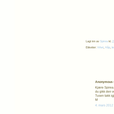
Lagt inn av
Spirea
kl.
2
Etiketter:
frihet
,
Håp
,
l
Anonymous s
Kjære Spirea.
du gikk den ve
Tusen takk ig
M
4. mars 2012 