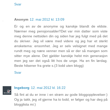
Svar
Anonym
12. mai 2012 kl. 13:09
Er og en av de anonyme og kanskje blandt de eldste.
Nærmer meg pensjonsalder!!Det var min datter som viste
meg denne nettsiden din og siden har jeg fulgt med på det
du skriver. Jeg vil være med videre og jeg har et sterkt
ønsketema: ensomhet. Jeg er selv velsignet med mange
rundt meg og nære venner men så er der så mangen som
sitter mye alene. Det gjelder kanskje helst min generasjon
men jeg ser det også litt hos de unge. Ha en fin lørdag.
Beste hilsener fra grete s.(3 lodd uten blogg)
Svar
Ingeborg
12. mai 2012 kl. 16:22
Så fint at du er inne i en strøm av gode bloggopplevelser:)
Og ja takk, jeg vil gjerne ha to lodd, er følger og har deg på
blogglista mi:)