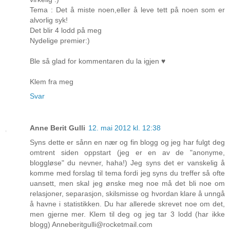
Tema : Det å miste noen,eller å leve tett på noen som er
alvorlig syk!
Det blir 4 lodd på meg
Nydelige premier:)
Ble så glad for kommentaren du la igjen ♥
Klem fra meg
Svar
Anne Berit Gulli
12. mai 2012 kl. 12:38
Syns dette er sånn en nær og fin blogg og jeg har fulgt deg
omtrent siden oppstart (jeg er en av de "anonyme,
bloggløse" du nevner, haha!) Jeg syns det er vanskelig å
komme med forslag til tema fordi jeg syns du treffer så ofte
uansett, men skal jeg ønske meg noe må det bli noe om
relasjoner, separasjon, skilsmisse og hvordan klare å unngå
å havne i statistikken. Du har allerede skrevet noe om det,
men gjerne mer. Klem til deg og jeg tar 3 lodd (har ikke
blogg) Anneberitgulli@rocketmail.com