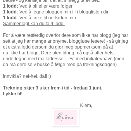
bedre - og kanskje blir det ett innlegg ut av det...
1 lodd:
Ved å bli eller være følger
1 lodd:
Ved å legge bloggen min til i blogglisten din
1 lodd:
Ved å linke til nettsiden min
Sammenlagt kan du ta 4 lodd.
For å være rettferdig overfor dere som ikke har blogg (jeg har
sett at jeg har mange anonyme, bloggløse lesere) - så gir jeg
et ekstra lodd dersom du gjør meg oppmerksom på at
du
ikke
har blogg. Dere uten blogg må også aller helst
undertegne med mailadresse - evt med initialer/navn (men
da må dere selv huske å følge med på trekningsdagen)
Innvikla? nei-hei, da!! :)
Trekning skjer 3 uker frem i tid - fredag 1 juni.
Lykke til!
Klem,