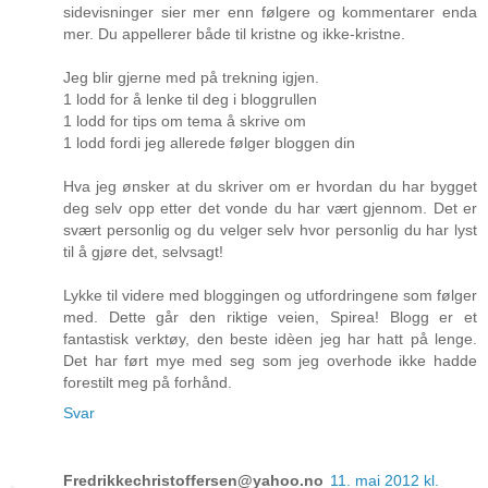
sidevisninger sier mer enn følgere og kommentarer enda
mer. Du appellerer både til kristne og ikke-kristne.
Jeg blir gjerne med på trekning igjen.
1 lodd for å lenke til deg i bloggrullen
1 lodd for tips om tema å skrive om
1 lodd fordi jeg allerede følger bloggen din
Hva jeg ønsker at du skriver om er hvordan du har bygget
deg selv opp etter det vonde du har vært gjennom. Det er
svært personlig og du velger selv hvor personlig du har lyst
til å gjøre det, selvsagt!
Lykke til videre med bloggingen og utfordringene som følger
med. Dette går den riktige veien, Spirea! Blogg er et
fantastisk verktøy, den beste idèen jeg har hatt på lenge.
Det har ført mye med seg som jeg overhode ikke hadde
forestilt meg på forhånd.
Svar
Fredrikkechristoffersen@yahoo.no
11. mai 2012 kl.