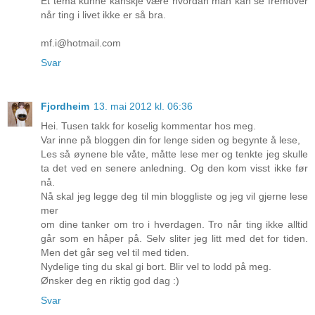
Et tema kunne kanskje være hvordan man kan se fremover
når ting i livet ikke er så bra.
mf.i@hotmail.com
Svar
Fjordheim
13. mai 2012 kl. 06:36
Hei. Tusen takk for koselig kommentar hos meg.
Var inne på bloggen din for lenge siden og begynte å lese,
Les så øynene ble våte, måtte lese mer og tenkte jeg skulle
ta det ved en senere anledning. Og den kom visst ikke før
nå.
Nå skal jeg legge deg til min bloggliste og jeg vil gjerne lese
mer
om dine tanker om tro i hverdagen. Tro når ting ikke alltid
går som en håper på. Selv sliter jeg litt med det for tiden.
Men det går seg vel til med tiden.
Nydelige ting du skal gi bort. Blir vel to lodd på meg.
Ønsker deg en riktig god dag :)
Svar