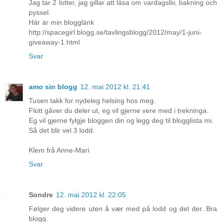
Jag tar 2 lotter, jag gillar att läsa om vardagsliv, bakning och
pyssel.
Här är min blogglänk
http://spacegirl.blogg.se/tavlingsblogg/2012/may/1-juni-
giveaway-1.html
Svar
amo sin blogg
12. mai 2012 kl. 21:41
Tusen takk for nydeleg helsing hos meg.
Flott gåver du deler ut, eg vil gjerne vere med i trekninga.
Eg vil gjerne fylgje bloggen din og legg deg til blogglista mi.
Så det blir vel 3 lodd.
Klem frå Anne-Mari
Svar
Sondre
12. mai 2012 kl. 22:05
Følger deg videre uten å vær med på lodd og det der. Bra
blogg.