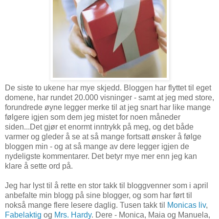
De siste to ukene har mye skjedd. Bloggen har flyttet til eget
domene, har rundet 20.000 visninger - samt at jeg med store,
forundrede øyne legger merke til at jeg snart har like mange
følgere igjen som dem jeg mistet for noen måneder
siden...Det gjør et enormt inntrykk på meg, og det både
varmer og gleder å se at så mange fortsatt ønsker å følge
bloggen min - og at så mange av dere legger igjen de
nydeligste kommentarer. Det betyr mye mer enn jeg kan
klare å sette ord på.
Jeg har lyst til å rette en stor takk til bloggvenner som i april
anbefalte min blogg på sine blogger, og som har ført til
nokså mange flere lesere daglig. Tusen takk til
Monicas liv
,
Fabelaktig
og
Mrs. Hardy
. Dere - Monica, Maia og Manuela,