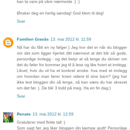
kan ta vare på våre nærmeste :) :)
Ønsker deg en herlig søndag! God klem til deg!
Svar
Familien Gravås
13. mai 2012 kl. 11:59
Nå har du fått en ny følger:) Jeg tror det er når du blogger
om det som ligger hjertet ditt nærmest at det blir så gode,
personlige innlegg - og det betyr at så lenge du skriver om
det du føler for kommer jeg til å lese og like hvert et innlegg.
Likvel, hvis du vil ha et konkret ønske: hva med et innlegg
om hvordan man fører troen videre til sine barn? (jeg har
ikke lest bloggen din så lenge, så kan være du har skrevet
om det før..). De blir 3 lodd på meg. Ha en fin dag:)
Svar
Renate
13. mai 2012 kl. 12:59
Gratulerer med flotte tall :)
Som sagt før, jeg liker bloggen din kjempe godt! Personlige