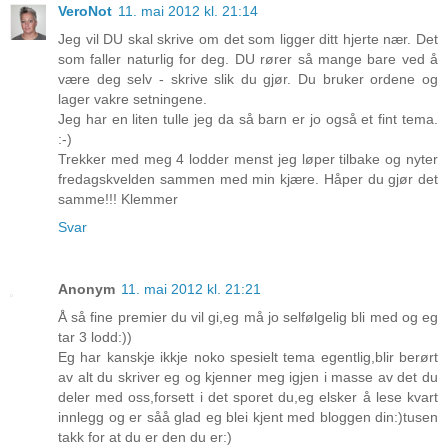
VeroNot
11. mai 2012 kl. 21:14
Jeg vil DU skal skrive om det som ligger ditt hjerte nær. Det
som faller naturlig for deg. DU rører så mange bare ved å
være deg selv - skrive slik du gjør. Du bruker ordene og
lager vakre setningene.
Jeg har en liten tulle jeg da så barn er jo også et fint tema.
:-)
Trekker med meg 4 lodder menst jeg løper tilbake og nyter
fredagskvelden sammen med min kjære. Håper du gjør det
samme!!! Klemmer
Svar
Anonym
11. mai 2012 kl. 21:21
Å så fine premier du vil gi,eg må jo selfølgelig bli med og eg
tar 3 lodd:))
Eg har kanskje ikkje noko spesielt tema egentlig,blir berørt
av alt du skriver eg og kjenner meg igjen i masse av det du
deler med oss,forsett i det sporet du,eg elsker å lese kvart
innlegg og er såå glad eg blei kjent med bloggen din:)tusen
takk for at du er den du er:)