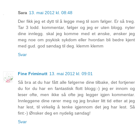
Sara
13. mai 2012 kl. 08:48
Der fikk jeg et dytt til å legge meg til som følger. Er så treg.
Tar 3 lodd. kommentar, følger og jeg er uten blogg. nyter
dine innlegg. skal jeg komme med et ønske, ønsker jeg
meg noe om psykisk sykdom eller hvordan bli bedre kjent
med gud. god søndag til deg. klemm klemm
Svar
Fine Friminutt
13. mai 2012 kl. 09:01
Så bra at du har fått alle følgerne dine tilbake, det fortjener
du for du har en fantastisk flott blogg:-) jeg er innom og
leser ofte, men ikke så ofte jeg legger igjen kommentar.
Innleggene dine rører meg og jeg bruker litt tid etter at jeg
har lest, til virkelig å tenke igjennom det jeg har lest. Så
fint:-) Ønsker deg en nydelig søndag!
Svar