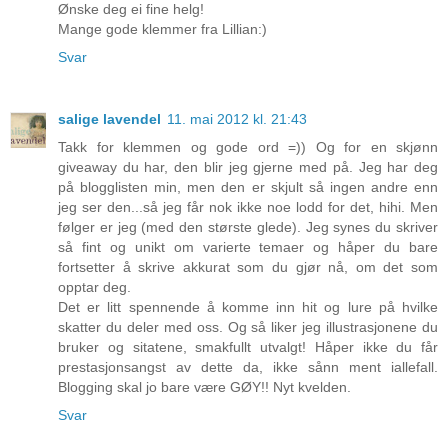
Ønske deg ei fine helg!
Mange gode klemmer fra Lillian:)
Svar
salige lavendel
11. mai 2012 kl. 21:43
Takk for klemmen og gode ord =)) Og for en skjønn
giveaway du har, den blir jeg gjerne med på. Jeg har deg
på blogglisten min, men den er skjult så ingen andre enn
jeg ser den...så jeg får nok ikke noe lodd for det, hihi. Men
følger er jeg (med den største glede). Jeg synes du skriver
så fint og unikt om varierte temaer og håper du bare
fortsetter å skrive akkurat som du gjør nå, om det som
opptar deg.
Det er litt spennende å komme inn hit og lure på hvilke
skatter du deler med oss. Og så liker jeg illustrasjonene du
bruker og sitatene, smakfullt utvalgt! Håper ikke du får
prestasjonsangst av dette da, ikke sånn ment iallefall.
Blogging skal jo bare være GØY!! Nyt kvelden.
Svar