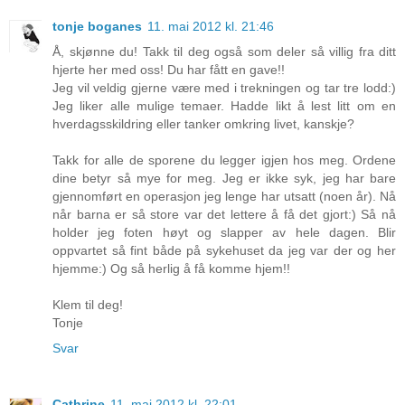
tonje boganes
11. mai 2012 kl. 21:46
Å, skjønne du! Takk til deg også som deler så villig fra ditt
hjerte her med oss! Du har fått en gave!!
Jeg vil veldig gjerne være med i trekningen og tar tre lodd:)
Jeg liker alle mulige temaer. Hadde likt å lest litt om en
hverdagsskildring eller tanker omkring livet, kanskje?
Takk for alle de sporene du legger igjen hos meg. Ordene
dine betyr så mye for meg. Jeg er ikke syk, jeg har bare
gjennomført en operasjon jeg lenge har utsatt (noen år). Nå
når barna er så store var det lettere å få det gjort:) Så nå
holder jeg foten høyt og slapper av hele dagen. Blir
oppvartet så fint både på sykehuset da jeg var der og her
hjemme:) Og så herlig å få komme hjem!!
Klem til deg!
Tonje
Svar
Cathrine
11. mai 2012 kl. 22:01