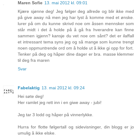
Maren Sofie
13. mai 2012 kl. 09:01
Kjære sjønne deg! Jeg følger deg allrede og blir ikke med
på give away nå men jeg har lyst å komme med et ønske.
lurer på om du kunne skrivd noe om åssen mennsker som
står midt i det å holde på å gå fra hverandre kan finne
sammen igjenn? kansje du vet noe om sånt? det er ilaffall
et intressant tema syns jeg og så mange som kunne trengt
noen oppmuntrende ord om å holde ut å ikke gi opp for fort.
Tenker på deg og håper dine dager er bra. masse klemmer
til deg fra maren
Svar
Fabelaktig
13. mai 2012 kl. 09:24
Hei søte deg!
Her ramlet jeg rett inn i en giwe away - jubi!
Jeg tar 3 lodd og håper på vinnerlykke.
Hurra for flotte følgertall og sidevisninger, din blogg er jo
umulig å ikke elske.