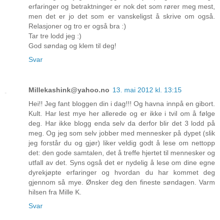
erfaringer og betraktninger er nok det som rører meg mest,
men det er jo det som er vanskeligst å skrive om også.
Relasjoner og tro er også bra :)
Tar tre lodd jeg :)
God søndag og klem til deg!
Svar
Millekashink@yahoo.no
13. mai 2012 kl. 13:15
Hei!! Jeg fant bloggen din i dag!!! Og havna innpå en gibort.
Kult. Har lest mye her allerede og er ikke i tvil om å følge
deg. Har ikke blogg enda selv da derfor blir det 3 lodd på
meg. Og jeg som selv jobber med mennesker på dypet (slik
jeg forstår du og gjør) liker veldig godt å lese om nettopp
det: den gode samtalen, det å treffe hjertet til mennesker og
utfall av det. Syns også det er nydelig å lese om dine egne
dyrekjøpte erfaringer og hvordan du har kommet deg
gjennom så mye. Ønsker deg den fineste søndagen. Varm
hilsen fra Mille K.
Svar