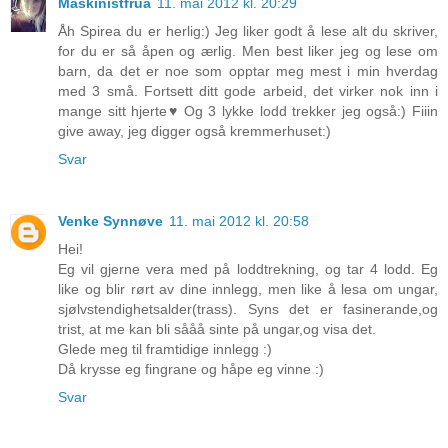
Maskinistfrua
11. mai 2012 kl. 20:29
Åh Spirea du er herlig:) Jeg liker godt å lese alt du skriver,
for du er så åpen og ærlig. Men best liker jeg og lese om
barn, da det er noe som opptar meg mest i min hverdag
med 3 små. Fortsett ditt gode arbeid, det virker nok inn i
mange sitt hjerte♥ Og 3 lykke lodd trekker jeg også:) Fiiin
give away, jeg digger også kremmerhuset:)
Svar
Venke Synnøve
11. mai 2012 kl. 20:58
Hei!
Eg vil gjerne vera med på loddtrekning, og tar 4 lodd. Eg
like og blir rørt av dine innlegg, men like å lesa om ungar,
sjølvstendighetsalder(trass). Syns det er fasinerande,og
trist, at me kan bli sååå sinte på ungar,og visa det.
Glede meg til framtidige innlegg :)
Då krysse eg fingrane og håpe eg vinne :)
Svar