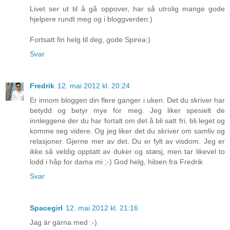
Livet ser ut til å gå oppover, har så utrolig mange gode
hjelpere rundt meg og i bloggverden:)
Fortsatt fin helg til deg, gode Spirea:)
Svar
Fredrik
12. mai 2012 kl. 20:24
Er innom bloggen din flere ganger i uken. Det du skriver har
betydd og betyr mye for meg. Jeg liker spesielt de
innleggene der du har fortalt om det å bli satt fri, bli leget og
komme seg videre. Og jeg liker det du skriver om samliv og
relasjoner. Gjerne mer av det. Du er fylt av visdom. Jeg er
ikke så veldig opptatt av duker og stæsj, men tar likevel to
lodd i håp for dama mi ;-) God helg, hilsen fra Fredrik
Svar
Spacegirl
12. mai 2012 kl. 21:16
Jag är gärna med :-)