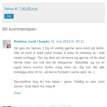
Spirea
kl.
7:43:00 p.m.
Del
90 kommentarer:
Kristina, nord i bygdo
11. mai 2012 kl. 20:11
Så gøy da Spirea :) Eg vil veldig gjerne vere med på dette.
Slår til med 4 lodd (skal huske å linke til nettsida di i mitt
neste innlegg). Om eg skal sei eit tema eg gjerne vil du skal
skrive meir om må det bli relasjoner. Selvbilde og tro er
også tema kunne tenke meg meir av. Eg har likt alle
innlegga dine til no, så berre fortsett i same spor du ;)
Kjempefine ting du har kjøpt i gave. Heldig er den som
vinner. God klem fra meg ♥
Svar