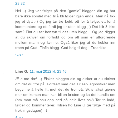
23:32
Hei :-) Jeg var følger på den "gamle" bloggen din og har
bare ikke somlet meg til å bli følger igjen enda. Men nå fikk
jeg et dytt ;-) Og jeg tar tre lodd: ett for å følge, ett for å
kommentere og ett fordi jeg er uten blogg ;-) Det blir 3 ikke
sant? Fint du tar hensyn til oss uten blogg!!! Og jeg digger
at du skriver om forhold og om alt som er utfordrende
mellom mann og kvinne. Også liker jeg at du kobler inn
troen på Gud. Finfin blogg. God helg til deg!! Fredrikke
Svar
Line G.
11. mai 2012 kl. 23:46
Æ e me dæ! :-) Elsker bloggen din og elsker at du skriver
om det du tror på. Fortsett med det. Er selv agnostiker men
begynne å helle litt mot det du tror på. Skriv altså gjerne
mer om korsen man kan bli en kristen og ka det handla om
(om man må snu opp ned på hele livet osv) Tar to lodd,
følger og kommenterer. Hilsen ho Line G (æ følge med på
trekningsdagen) :-)
Svar