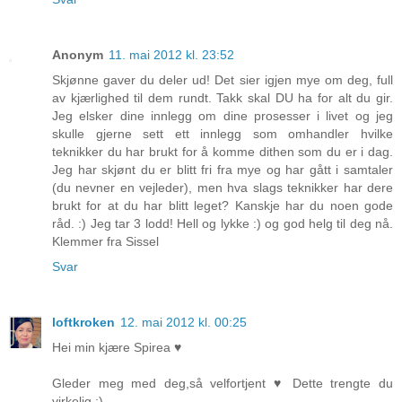
Anonym
11. mai 2012 kl. 23:52
Skjønne gaver du deler ud! Det sier igjen mye om deg, full
av kjærlighed til dem rundt. Takk skal DU ha for alt du gir.
Jeg elsker dine innlegg om dine prosesser i livet og jeg
skulle gjerne sett ett innlegg som omhandler hvilke
teknikker du har brukt for å komme dithen som du er i dag.
Jeg har skjønt du er blitt fri fra mye og har gått i samtaler
(du nevner en vejleder), men hva slags teknikker har dere
brukt for at du har blitt leget? Kanskje har du noen gode
råd. :) Jeg tar 3 lodd! Hell og lykke :) og god helg til deg nå.
Klemmer fra Sissel
Svar
loftkroken
12. mai 2012 kl. 00:25
Hei min kjære Spirea ♥
Gleder meg med deg,så velfortjent ♥ Dette trengte du
virkelig :)