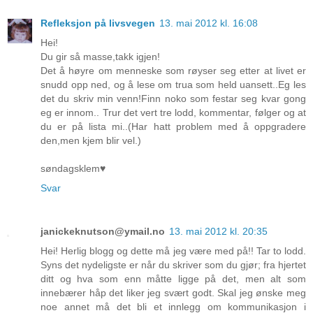
Refleksjon på livsvegen
13. mai 2012 kl. 16:08
Hei!
Du gir så masse,takk igjen!
Det å høyre om menneske som røyser seg etter at livet er
snudd opp ned, og å lese om trua som held uansett..Eg les
det du skriv min venn!Finn noko som festar seg kvar gong
eg er innom.. Trur det vert tre lodd, kommentar, følger og at
du er på lista mi..(Har hatt problem med å oppgradere
den,men kjem blir vel.)
søndagsklem♥
Svar
janickeknutson@ymail.no
13. mai 2012 kl. 20:35
Hei! Herlig blogg og dette må jeg være med på!! Tar to lodd.
Syns det nydeligste er når du skriver som du gjør; fra hjertet
ditt og hva som enn måtte ligge på det, men alt som
innebærer håp det liker jeg svært godt. Skal jeg ønske meg
noe annet må det bli et innlegg om kommunikasjon i