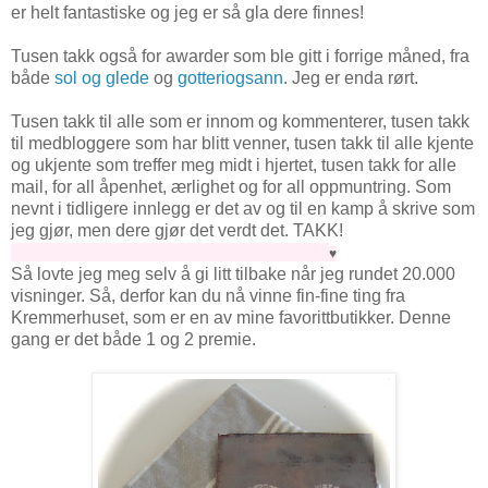
er helt fantastiske og jeg er så gla dere finnes!
Tusen takk også for awarder som ble gitt i forrige måned, fra
både
sol og glede
og
gotteriogsann
. Jeg er enda rørt.
Tusen takk til alle som er innom og kommenterer, tusen takk
til medbloggere som har blitt venner, tusen takk til alle kjente
og ukjente som treffer meg midt i hjertet, tusen takk for alle
mail, for all åpenhet, ærlighet og for all oppmuntring. Som
nevnt i tidligere innlegg er det av og til en kamp å skrive som
jeg gjør, men dere gjør det verdt det. TAKK!
♥
Så lovte jeg meg selv å gi litt tilbake når jeg rundet 20.000
visninger. Så, derfor kan du nå vinne fin-fine ting fra
Kremmerhuset, som er en av mine favorittbutikker. Denne
gang er det både 1 og 2 premie.