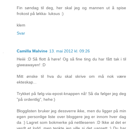
Fin søndag til deg, her skal jeg og mannen ut å spise
frokost på løkka- luksus :)
klem
Svar
Camilla Malvine
13. mai 2012 kl. 09:26
Heiiii :D Så flott å høre! Og så fine ting du har fått tak i til
giweawayen! :D
Mitt ønske til hva du skal skrive om må nok være
ekteskap...
Trykket på følg-via-epost-knappen nå! Så da følger jeg deg
"på ordentlig", hehe:)
Blogglisten bruker jeg dessverre ikke, men du ligger på min
egen personlige liste over bloggere jeg er innom hver dag
da :) Lagret som bokmerke på nettleseren :D Ikke at det er
verdt et lodd, men tenkte jeg ville si det uansett :) Du har