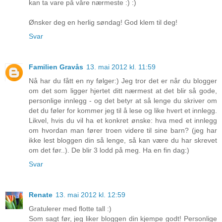
kan ta vare på våre nærmeste :) :)
Ønsker deg en herlig søndag! God klem til deg!
Svar
Familien Gravås
13. mai 2012 kl. 11:59
Nå har du fått en ny følger:) Jeg tror det er når du blogger
om det som ligger hjertet ditt nærmest at det blir så gode,
personlige innlegg - og det betyr at så lenge du skriver om
det du føler for kommer jeg til å lese og like hvert et innlegg.
Likvel, hvis du vil ha et konkret ønske: hva med et innlegg
om hvordan man fører troen videre til sine barn? (jeg har
ikke lest bloggen din så lenge, så kan være du har skrevet
om det før..). De blir 3 lodd på meg. Ha en fin dag:)
Svar
Renate
13. mai 2012 kl. 12:59
Gratulerer med flotte tall :)
Som sagt før, jeg liker bloggen din kjempe godt! Personlige