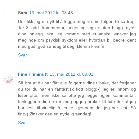
Sara
13. mai 2012 kl. 08:48
Der fikk jeg et dytt til å legge meg til som følger. Er så treg.
Tar 3 lodd. kommentar, følger og jeg er uten blogg. nyter
dine innlegg. skal jeg komme med et ønske, ønsker jeg
meg noe om psykisk sykdom eller hvordan bli bedre kjent
med gud. god søndag til deg. klemm klemm
Svar
Fine Friminutt
13. mai 2012 kl. 09:01
Så bra at du har fått alle følgerne dine tilbake, det fortjener
du for du har en fantastisk flott blogg:-) jeg er innom og
leser ofte, men ikke så ofte jeg legger igjen kommentar.
Innleggene dine rører meg og jeg bruker litt tid etter at jeg
har lest, til virkelig å tenke igjennom det jeg har lest. Så
fint:-) Ønsker deg en nydelig søndag!
Svar