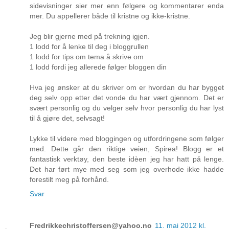
sidevisninger sier mer enn følgere og kommentarer enda
mer. Du appellerer både til kristne og ikke-kristne.
Jeg blir gjerne med på trekning igjen.
1 lodd for å lenke til deg i bloggrullen
1 lodd for tips om tema å skrive om
1 lodd fordi jeg allerede følger bloggen din
Hva jeg ønsker at du skriver om er hvordan du har bygget
deg selv opp etter det vonde du har vært gjennom. Det er
svært personlig og du velger selv hvor personlig du har lyst
til å gjøre det, selvsagt!
Lykke til videre med bloggingen og utfordringene som følger
med. Dette går den riktige veien, Spirea! Blogg er et
fantastisk verktøy, den beste idèen jeg har hatt på lenge.
Det har ført mye med seg som jeg overhode ikke hadde
forestilt meg på forhånd.
Svar
Fredrikkechristoffersen@yahoo.no
11. mai 2012 kl.