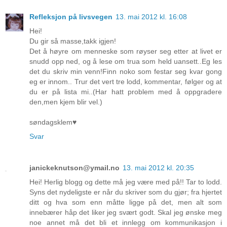
Refleksjon på livsvegen
13. mai 2012 kl. 16:08
Hei!
Du gir så masse,takk igjen!
Det å høyre om menneske som røyser seg etter at livet er
snudd opp ned, og å lese om trua som held uansett..Eg les
det du skriv min venn!Finn noko som festar seg kvar gong
eg er innom.. Trur det vert tre lodd, kommentar, følger og at
du er på lista mi..(Har hatt problem med å oppgradere
den,men kjem blir vel.)
søndagsklem♥
Svar
janickeknutson@ymail.no
13. mai 2012 kl. 20:35
Hei! Herlig blogg og dette må jeg være med på!! Tar to lodd.
Syns det nydeligste er når du skriver som du gjør; fra hjertet
ditt og hva som enn måtte ligge på det, men alt som
innebærer håp det liker jeg svært godt. Skal jeg ønske meg
noe annet må det bli et innlegg om kommunikasjon i