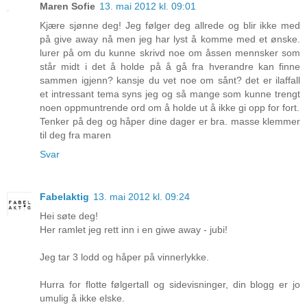
Maren Sofie
13. mai 2012 kl. 09:01
Kjære sjønne deg! Jeg følger deg allrede og blir ikke med
på give away nå men jeg har lyst å komme med et ønske.
lurer på om du kunne skrivd noe om åssen mennsker som
står midt i det å holde på å gå fra hverandre kan finne
sammen igjenn? kansje du vet noe om sånt? det er ilaffall
et intressant tema syns jeg og så mange som kunne trengt
noen oppmuntrende ord om å holde ut å ikke gi opp for fort.
Tenker på deg og håper dine dager er bra. masse klemmer
til deg fra maren
Svar
Fabelaktig
13. mai 2012 kl. 09:24
Hei søte deg!
Her ramlet jeg rett inn i en giwe away - jubi!
Jeg tar 3 lodd og håper på vinnerlykke.
Hurra for flotte følgertall og sidevisninger, din blogg er jo
umulig å ikke elske.