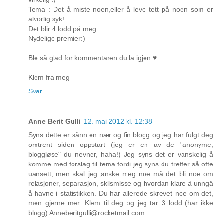
Tema : Det å miste noen,eller å leve tett på noen som er
alvorlig syk!
Det blir 4 lodd på meg
Nydelige premier:)
Ble så glad for kommentaren du la igjen ♥
Klem fra meg
Svar
Anne Berit Gulli
12. mai 2012 kl. 12:38
Syns dette er sånn en nær og fin blogg og jeg har fulgt deg
omtrent siden oppstart (jeg er en av de "anonyme,
bloggløse" du nevner, haha!) Jeg syns det er vanskelig å
komme med forslag til tema fordi jeg syns du treffer så ofte
uansett, men skal jeg ønske meg noe må det bli noe om
relasjoner, separasjon, skilsmisse og hvordan klare å unngå
å havne i statistikken. Du har allerede skrevet noe om det,
men gjerne mer. Klem til deg og jeg tar 3 lodd (har ikke
blogg) Anneberitgulli@rocketmail.com