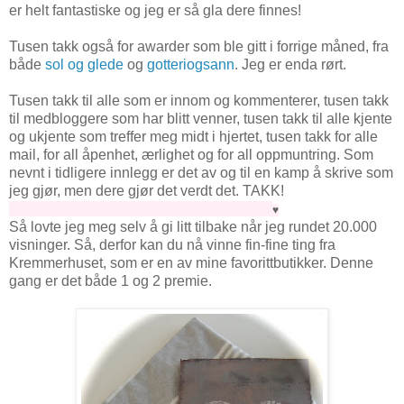
er helt fantastiske og jeg er så gla dere finnes!
Tusen takk også for awarder som ble gitt i forrige måned, fra
både
sol og glede
og
gotteriogsann
. Jeg er enda rørt.
Tusen takk til alle som er innom og kommenterer, tusen takk
til medbloggere som har blitt venner, tusen takk til alle kjente
og ukjente som treffer meg midt i hjertet, tusen takk for alle
mail, for all åpenhet, ærlighet og for all oppmuntring. Som
nevnt i tidligere innlegg er det av og til en kamp å skrive som
jeg gjør, men dere gjør det verdt det. TAKK!
♥
Så lovte jeg meg selv å gi litt tilbake når jeg rundet 20.000
visninger. Så, derfor kan du nå vinne fin-fine ting fra
Kremmerhuset, som er en av mine favorittbutikker. Denne
gang er det både 1 og 2 premie.