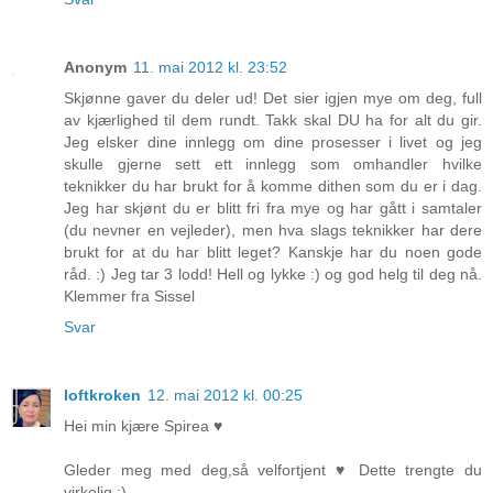
Anonym
11. mai 2012 kl. 23:52
Skjønne gaver du deler ud! Det sier igjen mye om deg, full
av kjærlighed til dem rundt. Takk skal DU ha for alt du gir.
Jeg elsker dine innlegg om dine prosesser i livet og jeg
skulle gjerne sett ett innlegg som omhandler hvilke
teknikker du har brukt for å komme dithen som du er i dag.
Jeg har skjønt du er blitt fri fra mye og har gått i samtaler
(du nevner en vejleder), men hva slags teknikker har dere
brukt for at du har blitt leget? Kanskje har du noen gode
råd. :) Jeg tar 3 lodd! Hell og lykke :) og god helg til deg nå.
Klemmer fra Sissel
Svar
loftkroken
12. mai 2012 kl. 00:25
Hei min kjære Spirea ♥
Gleder meg med deg,så velfortjent ♥ Dette trengte du
virkelig :)