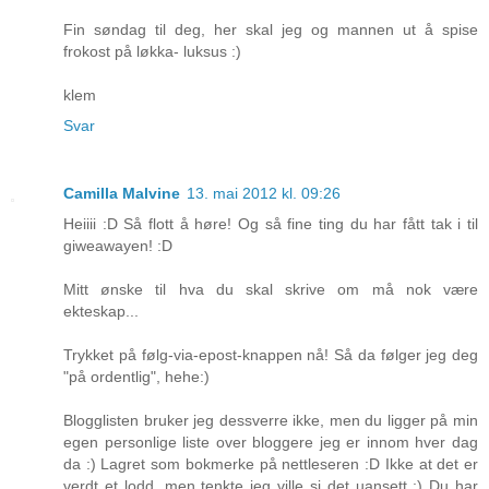
Fin søndag til deg, her skal jeg og mannen ut å spise
frokost på løkka- luksus :)
klem
Svar
Camilla Malvine
13. mai 2012 kl. 09:26
Heiiii :D Så flott å høre! Og så fine ting du har fått tak i til
giweawayen! :D
Mitt ønske til hva du skal skrive om må nok være
ekteskap...
Trykket på følg-via-epost-knappen nå! Så da følger jeg deg
"på ordentlig", hehe:)
Blogglisten bruker jeg dessverre ikke, men du ligger på min
egen personlige liste over bloggere jeg er innom hver dag
da :) Lagret som bokmerke på nettleseren :D Ikke at det er
verdt et lodd, men tenkte jeg ville si det uansett :) Du har