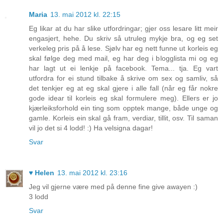
Maria
13. mai 2012 kl. 22:15
Eg likar at du har slike utfordringar; gjer oss lesare litt meir
engasjert, hehe. Du skriv så utruleg mykje bra, og eg set
verkeleg pris på å lese. Sjølv har eg nett funne ut korleis eg
skal følge deg med mail, eg har deg i blogglista mi og eg
har lagt ut ei lenkje på facebook. Tema... tja. Eg vart
utfordra for ei stund tilbake å skrive om sex og samliv, så
det tenkjer eg at eg skal gjere i alle fall (når eg får nokre
gode idear til korleis eg skal formulere meg). Ellers er jo
kjærleiksforhold ein ting som opptek mange, både unge og
gamle. Korleis ein skal gå fram, verdiar, tillit, osv. Til saman
vil jo det si 4 lodd! :) Ha velsigna dagar!
Svar
♥ Helen
13. mai 2012 kl. 23:16
Jeg vil gjerne være med på denne fine give awayen :)
3 lodd
Svar