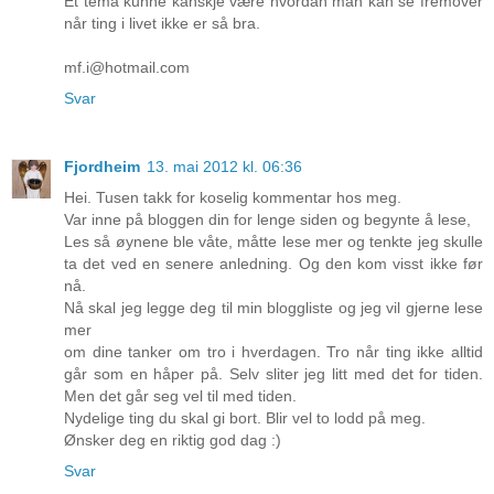
Et tema kunne kanskje være hvordan man kan se fremover
når ting i livet ikke er så bra.
mf.i@hotmail.com
Svar
Fjordheim
13. mai 2012 kl. 06:36
Hei. Tusen takk for koselig kommentar hos meg.
Var inne på bloggen din for lenge siden og begynte å lese,
Les så øynene ble våte, måtte lese mer og tenkte jeg skulle
ta det ved en senere anledning. Og den kom visst ikke før
nå.
Nå skal jeg legge deg til min bloggliste og jeg vil gjerne lese
mer
om dine tanker om tro i hverdagen. Tro når ting ikke alltid
går som en håper på. Selv sliter jeg litt med det for tiden.
Men det går seg vel til med tiden.
Nydelige ting du skal gi bort. Blir vel to lodd på meg.
Ønsker deg en riktig god dag :)
Svar