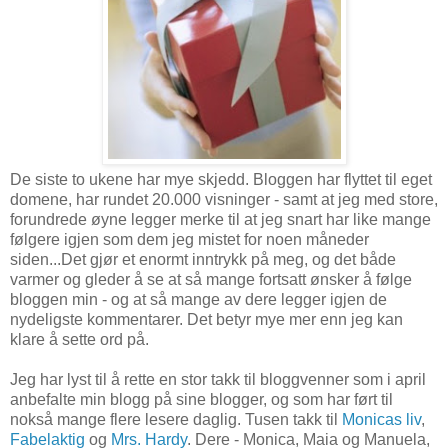
De siste to ukene har mye skjedd. Bloggen har flyttet til eget
domene, har rundet 20.000 visninger - samt at jeg med store,
forundrede øyne legger merke til at jeg snart har like mange
følgere igjen som dem jeg mistet for noen måneder
siden...Det gjør et enormt inntrykk på meg, og det både
varmer og gleder å se at så mange fortsatt ønsker å følge
bloggen min - og at så mange av dere legger igjen de
nydeligste kommentarer. Det betyr mye mer enn jeg kan
klare å sette ord på.
Jeg har lyst til å rette en stor takk til bloggvenner som i april
anbefalte min blogg på sine blogger, og som har ført til
nokså mange flere lesere daglig. Tusen takk til
Monicas liv
,
Fabelaktig
og
Mrs. Hardy
. Dere - Monica, Maia og Manuela,