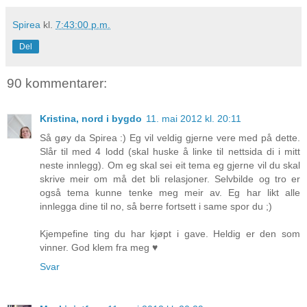
Spirea
kl.
7:43:00 p.m.
Del
90 kommentarer:
Kristina, nord i bygdo
11. mai 2012 kl. 20:11
Så gøy da Spirea :) Eg vil veldig gjerne vere med på dette.
Slår til med 4 lodd (skal huske å linke til nettsida di i mitt
neste innlegg). Om eg skal sei eit tema eg gjerne vil du skal
skrive meir om må det bli relasjoner. Selvbilde og tro er
også tema kunne tenke meg meir av. Eg har likt alle
innlegga dine til no, så berre fortsett i same spor du ;)
Kjempefine ting du har kjøpt i gave. Heldig er den som
vinner. God klem fra meg ♥
Svar