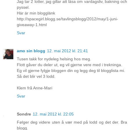
Jag tar 2 lotter, jag gillar att läsa om vardagsliv, bakning och
pyssel.
Här är min blogglänk
http://spacegirl.blogg.se/tavlingsblogg/2012/may/1-juni-
giveaway-1.html
Svar
amo sin blogg
12. mai 2012 kl. 21:41
Tusen takk for nydeleg helsing hos meg.
Flott gåver du deler ut, eg vil gjerne vere med i trekninga.
Eg vil gjerne fylgje bloggen din og legg deg til blogglista mi.
Så det blir vel 3 lodd.
Klem frå Anne-Mari
Svar
Sondre
12. mai 2012 kl. 22:05
Følger deg videre uten å vær med på lodd og det der. Bra
blogg.