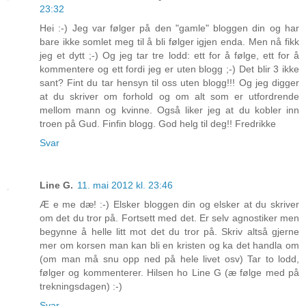
23:32
Hei :-) Jeg var følger på den "gamle" bloggen din og har
bare ikke somlet meg til å bli følger igjen enda. Men nå fikk
jeg et dytt ;-) Og jeg tar tre lodd: ett for å følge, ett for å
kommentere og ett fordi jeg er uten blogg ;-) Det blir 3 ikke
sant? Fint du tar hensyn til oss uten blogg!!! Og jeg digger
at du skriver om forhold og om alt som er utfordrende
mellom mann og kvinne. Også liker jeg at du kobler inn
troen på Gud. Finfin blogg. God helg til deg!! Fredrikke
Svar
Line G.
11. mai 2012 kl. 23:46
Æ e me dæ! :-) Elsker bloggen din og elsker at du skriver
om det du tror på. Fortsett med det. Er selv agnostiker men
begynne å helle litt mot det du tror på. Skriv altså gjerne
mer om korsen man kan bli en kristen og ka det handla om
(om man må snu opp ned på hele livet osv) Tar to lodd,
følger og kommenterer. Hilsen ho Line G (æ følge med på
trekningsdagen) :-)
Svar