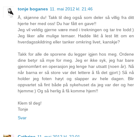
tonje boganes
11. mai 2012 kl. 21:46
Å, skjønne du! Takk til deg også som deler så villig fra ditt
hjerte her med oss! Du har fått en gave!!
Jeg vil veldig gjerne være med i trekningen og tar tre lodd:)
Jeg liker alle mulige temaer. Hadde likt å lest litt om en
hverdagsskildring eller tanker omkring livet, kanskje?
Takk for alle de sporene du legger igjen hos meg. Ordene
dine betyr så mye for meg. Jeg er ikke syk, jeg har bare
gjennomført en operasjon jeg lenge har utsatt (noen år). Nå
når barna er så store var det lettere å få det gjort:) Så nå
holder jeg foten høyt og slapper av hele dagen. Blir
oppvartet så fint både på sykehuset da jeg var der og her
hjemme:) Og så herlig å få komme hjem!!
Klem til deg!
Tonje
Svar
Cathrine
11. mai 2012 kl. 22:01