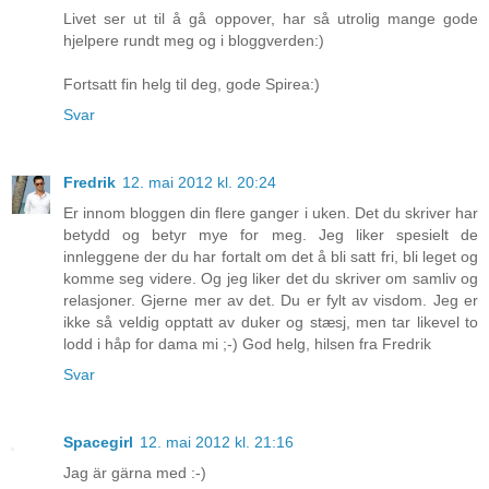
Livet ser ut til å gå oppover, har så utrolig mange gode
hjelpere rundt meg og i bloggverden:)
Fortsatt fin helg til deg, gode Spirea:)
Svar
Fredrik
12. mai 2012 kl. 20:24
Er innom bloggen din flere ganger i uken. Det du skriver har
betydd og betyr mye for meg. Jeg liker spesielt de
innleggene der du har fortalt om det å bli satt fri, bli leget og
komme seg videre. Og jeg liker det du skriver om samliv og
relasjoner. Gjerne mer av det. Du er fylt av visdom. Jeg er
ikke så veldig opptatt av duker og stæsj, men tar likevel to
lodd i håp for dama mi ;-) God helg, hilsen fra Fredrik
Svar
Spacegirl
12. mai 2012 kl. 21:16
Jag är gärna med :-)