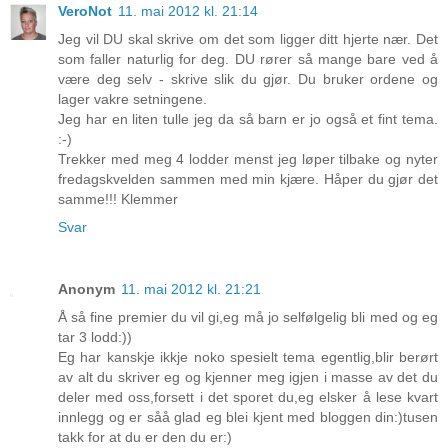
VeroNot
11. mai 2012 kl. 21:14
Jeg vil DU skal skrive om det som ligger ditt hjerte nær. Det
som faller naturlig for deg. DU rører så mange bare ved å
være deg selv - skrive slik du gjør. Du bruker ordene og
lager vakre setningene.
Jeg har en liten tulle jeg da så barn er jo også et fint tema.
:-)
Trekker med meg 4 lodder menst jeg løper tilbake og nyter
fredagskvelden sammen med min kjære. Håper du gjør det
samme!!! Klemmer
Svar
Anonym
11. mai 2012 kl. 21:21
Å så fine premier du vil gi,eg må jo selfølgelig bli med og eg
tar 3 lodd:))
Eg har kanskje ikkje noko spesielt tema egentlig,blir berørt
av alt du skriver eg og kjenner meg igjen i masse av det du
deler med oss,forsett i det sporet du,eg elsker å lese kvart
innlegg og er såå glad eg blei kjent med bloggen din:)tusen
takk for at du er den du er:)