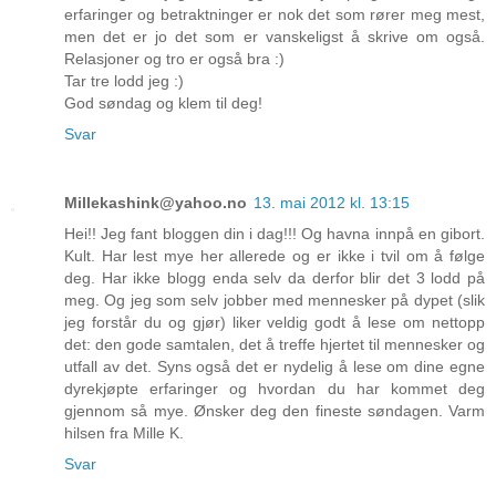
erfaringer og betraktninger er nok det som rører meg mest,
men det er jo det som er vanskeligst å skrive om også.
Relasjoner og tro er også bra :)
Tar tre lodd jeg :)
God søndag og klem til deg!
Svar
Millekashink@yahoo.no
13. mai 2012 kl. 13:15
Hei!! Jeg fant bloggen din i dag!!! Og havna innpå en gibort.
Kult. Har lest mye her allerede og er ikke i tvil om å følge
deg. Har ikke blogg enda selv da derfor blir det 3 lodd på
meg. Og jeg som selv jobber med mennesker på dypet (slik
jeg forstår du og gjør) liker veldig godt å lese om nettopp
det: den gode samtalen, det å treffe hjertet til mennesker og
utfall av det. Syns også det er nydelig å lese om dine egne
dyrekjøpte erfaringer og hvordan du har kommet deg
gjennom så mye. Ønsker deg den fineste søndagen. Varm
hilsen fra Mille K.
Svar