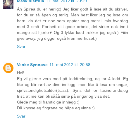
Maskinistfrua
11. mai 2012 kl. 20:29
Åh Spirea du er herlig:) Jeg liker godt å lese alt du skriver,
for du er så åpen og ærlig. Men best liker jeg og lese om
barn, da det er noe som opptar meg mest i min hverdag
med 3 små. Fortsett ditt gode arbeid, det virker nok inn i
mange sitt hjerte♥ Og 3 lykke lodd trekker jeg også:) Fiiin
give away, jeg digger også kremmerhuset:)
Svar
Venke Synnøve
11. mai 2012 kl. 20:58
Hei!
Eg vil gjerne vera med på loddtrekning, og tar 4 lodd. Eg
like og blir rørt av dine innlegg, men like å lesa om ungar,
sjølvstendighetsalder(trass). Syns det er fasinerande,og
trist, at me kan bli sååå sinte på ungar,og visa det.
Glede meg til framtidige innlegg :)
Då krysse eg fingrane og håpe eg vinne :)
Svar