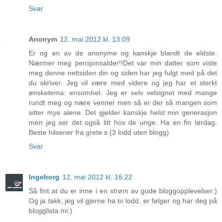
Svar
Anonym
12. mai 2012 kl. 13:09
Er og en av de anonyme og kanskje blandt de eldste.
Nærmer meg pensjonsalder!!Det var min datter som viste
meg denne nettsiden din og siden har jeg fulgt med på det
du skriver. Jeg vil være med videre og jeg har et sterkt
ønsketema: ensomhet. Jeg er selv velsignet med mange
rundt meg og nære venner men så er der så mangen som
sitter mye alene. Det gjelder kanskje helst min generasjon
men jeg ser det også litt hos de unge. Ha en fin lørdag.
Beste hilsener fra grete s.(3 lodd uten blogg)
Svar
Ingeborg
12. mai 2012 kl. 16:22
Så fint at du er inne i en strøm av gode bloggopplevelser:)
Og ja takk, jeg vil gjerne ha to lodd, er følger og har deg på
blogglista mi:)