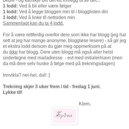
bedre - og kanskje blir det ett innlegg ut av det...
1 lodd:
Ved å bli eller være følger
1 lodd:
Ved å legge bloggen min til i blogglisten din
1 lodd:
Ved å linke til nettsiden min
Sammenlagt kan du ta 4 lodd.
For å være rettferdig overfor dere som ikke har blogg (jeg har
sett at jeg har mange anonyme, bloggløse lesere) - så gir jeg
et ekstra lodd dersom du gjør meg oppmerksom på at
du
ikke
har blogg. Dere uten blogg må også aller helst
undertegne med mailadresse - evt med initialer/navn (men
da må dere selv huske å følge med på trekningsdagen)
Innvikla? nei-hei, da!! :)
Trekning skjer 3 uker frem i tid - fredag 1 juni.
Lykke til!
Klem,