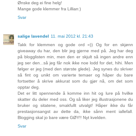
Ønske deg ei fine helg!
Mange gode klemmer fra Lillian:)
Svar
salige lavendel
11. mai 2012 kl. 21:43
Takk for klemmen og gode ord =)) Og for en skjønn
giveaway du har, den blir jeg gjerne med på. Jeg har deg
på blogglisten min, men den er skjult så ingen andre enn
jeg ser den...så jeg får nok ikke noe lodd for det, hihi. Men
følger er jeg (med den største glede). Jeg synes du skriver
så fint og unikt om varierte temaer og håper du bare
fortsetter å skrive akkurat som du gjør nå, om det som
opptar deg.
Det er litt spennende å komme inn hit og lure på hvilke
skatter du deler med oss. Og så liker jeg illustrasjonene du
bruker og sitatene, smakfullt utvalgt! Håper ikke du får
prestasjonsangst av dette da, ikke sånn ment iallefall.
Blogging skal jo bare være GØY!! Nyt kvelden.
Svar