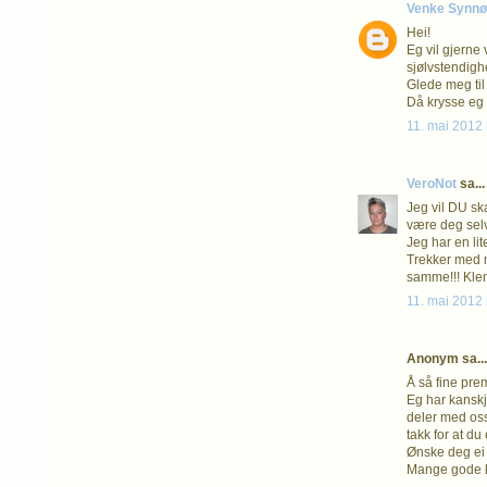
Venke Synn
Hei!
Eg vil gjerne 
sjølvstendighe
Glede meg til 
Då krysse eg 
11. mai 2012 
VeroNot
sa...
Jeg vil DU sk
være deg selv
Jeg har en lit
Trekker med 
samme!!! Kl
11. mai 2012 
Anonym sa...
Å så fine prem
Eg har kanskj
deler med oss
takk for at du
Ønske deg ei 
Mange gode kl