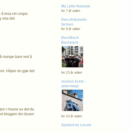
My Little Nomads
for 7 år siden
ke å lesa om ungar,
 visa det.
Den afrikanske
farmen
for 9 år siden
BeckBack
Backpack
r så mange bare ved å
re. Håper du gjør det
for 13 år siden
mamas kram -
unterwegs
gjen i masse av det du
med bloggen din:)tusen
for 13 år siden
Spotted by Locals