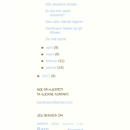
Når idealene brister....
Er det min skyld,
mamma?
Den aller største løgnen
Hjertespor takker og gir
tilbake...
Se mitt hjerte
►
april
(9)
►
mars
(9)
►
februar
(11)
Førs
►
januar
(14)
Cookies & 
►
2011
(9)
- og et gråt
NOE PÅ HJERTET?
TA GJERNE KONTAKT:
hjertespor@gmail.com
JEG SKRIVER OM
advent
afrika
Agenda 3:16
Barn
blogging