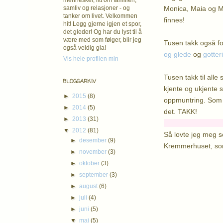
mennesker, litt om familien,
Monica, Maia og Ma
samliv og relasjoner - og
tanker om livet. Velkommen
finnes!
hit! Legg gjerne igjen et spor,
det gleder! Og har du lyst til å
være med som følger, blir jeg
Tusen takk også fo
også veldig gla!
og glede
og
gotte
Vis hele profilen min
Tusen takk til alle
BLOGGARKIV
kjente og ukjente so
►
2015
(8)
oppmuntring. Som ne
►
2014
(5)
det. TAKK!
►
2013
(31)
▼
2012
(81)
Så lovte jeg meg se
►
desember
(9)
Kremmerhuset, som 
►
november
(3)
►
oktober
(3)
►
september
(3)
►
august
(6)
►
juli
(4)
►
juni
(5)
▼
mai
(5)