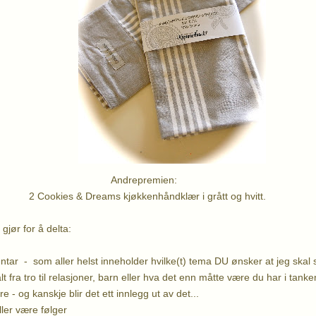
epremien:
Dreams kjøkkenhåndklær i grått og hvitt.
gjør for å delta:
ar - som aller helst inneholder hvilke(t) tema DU ønsker at jeg skal 
 fra tro til relasjoner, barn eller hva det enn måtte være du har i tankene
e - og kanskje blir det ett innlegg ut av det...
ller være følger