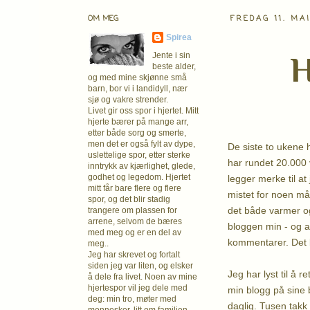
OM MEG
FREDAG 11. MA
Spirea
H
Jente i sin
beste alder,
og med mine skjønne små
barn, bor vi i landidyll, nær
sjø og vakre strender.
Livet gir oss spor i hjertet. Mitt
hjerte bærer på mange arr,
etter både sorg og smerte,
men det er også fylt av dype,
De siste to ukene 
uslettelige spor, etter sterke
har rundet 20.000 
inntrykk av kjærlighet, glede,
godhet og legedom. Hjertet
legger merke til a
mitt får bare flere og flere
mistet for noen må
spor, og det blir stadig
det både varmer og
trangere om plassen for
arrene, selvom de bæres
bloggen min - og a
med meg og er en del av
kommentarer. Det b
meg..
Jeg har skrevet og fortalt
siden jeg var liten, og elsker
Jeg har lyst til å r
å dele fra livet. Noen av mine
hjertespor vil jeg dele med
min blogg på sine 
deg: min tro, møter med
daglig. Tusen takk 