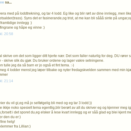
øve
sa...
vera med på loddtrekning, og tar 4 lodd. Eg like og blir rørt av dine innlegg, men li
tsalder(trass). Syns det er fasinerande,og trist, at me kan bli sååå sinte på ungar,og
framtidige innlegg :)
fingrane og håpe eg vinne :)
kl. 20:58
al skrive om det som ligger ditt hjerte nær. Det som faller naturlig for deg. DU røre
 - skrive slik du gjør. Du bruker ordene og lager vakre setningene.
en tulle jeg da så barn er jo også et fint tema. :-)
meg 4 lodder menst jeg løper tilbake og nyter fredagskvelden sammen med min kjæ
emmer
kl. 21:14
ier du vil gi,eg må jo selfølgelig bli med og eg tar 3 lodd:))
e ikkje noko spesielt tema egentlig,blir berørt av alt du skriver eg og kjenner meg i
,forsett i det sporet du,eg elsker å lese kvart innlegg og er såå glad eg blei kjent 
 er den du er:)
fine helg!
emmer fra Lillian:)