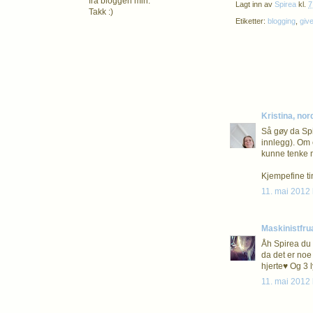
fra bloggen min.
Lagt inn av
Spirea
kl.
7
Takk :)
Etiketter:
blogging
,
giv
Kristina, nor
Så gøy da Spir
innlegg). Om e
kunne tenke me
Kjempefine ti
11. mai 2012 
Maskinistfru
Åh Spirea du e
da det er noe
hjerte♥ Og 3 
11. mai 2012 