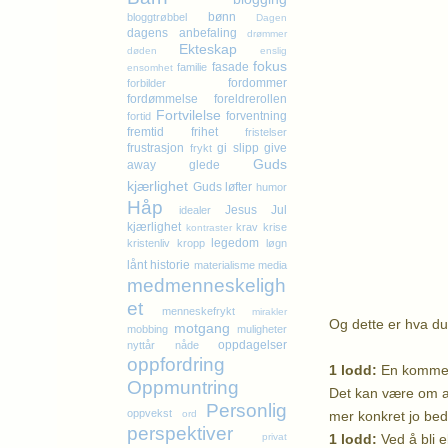
bønn
bloggtrøbbel
Dagen
dagens anbefaling
drømmer
Ekteskap
døden
enslig
fokus
fasade
familie
ensomhet
fordommer
forbilder
fordømmelse
foreldrerollen
Fortvilelse
forventning
fortid
fremtid
frihet
fristelser
frustrasjon
gi slipp
give
frykt
Guds
away
glede
kjærlighet
Guds løfter
humor
Håp
Jesus
Jul
idealer
kjærlighet
krav
krise
kontraster
legedom
kristenliv
kropp
løgn
Andr
lånt historie
materialisme
media
2 Cookies & 
medmenneskeligh
et
menneskefrykt
mirakler
Og dette er hva du 
motgang
mobbing
muligheter
oppdagelser
nyttår
nåde
oppfordring
1 lodd:
En komment
Oppmuntring
Det kan være om alt
Personlig
oppvekst
mer konkret jo bedr
ord
perspektiver
1 lodd:
Ved å bli e
privat