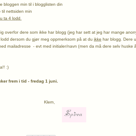
 bloggen min til i blogglisten din
 til nettsiden min
 ta 4 lodd.
dig overfor dere som ikke har blogg (jeg har sett at jeg har mange anon
tra lodd dersom du gjør meg oppmerksom på at du
ikke
har blogg. Dere u
med mailadresse - evt med initialer/navn (men da må dere selv huske 
a!! :)
ker frem i tid - fredag 1 juni.
lem,