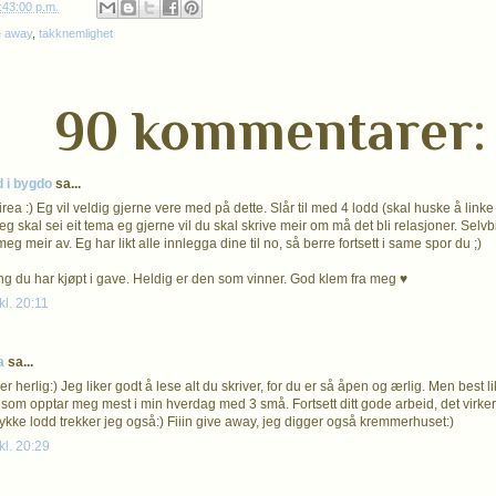
:43:00 p.m.
e away
,
takknemlighet
90 kommentarer:
d i bygdo
sa...
ea :) Eg vil veldig gjerne vere med på dette. Slår til med 4 lodd (skal huske å linke ti
g skal sei eit tema eg gjerne vil du skal skrive meir om må det bli relasjoner. Selv
g meir av. Eg har likt alle innlegga dine til no, så berre fortsett i same spor du ;)
ng du har kjøpt i gave. Heldig er den som vinner. God klem fra meg ♥
kl. 20:11
a
sa...
r herlig:) Jeg liker godt å lese alt du skriver, for du er så åpen og ærlig. Men best l
 som opptar meg mest i min hverdag med 3 små. Fortsett ditt gode arbeid, det virker
lykke lodd trekker jeg også:) Fiiin give away, jeg digger også kremmerhuset:)
kl. 20:29