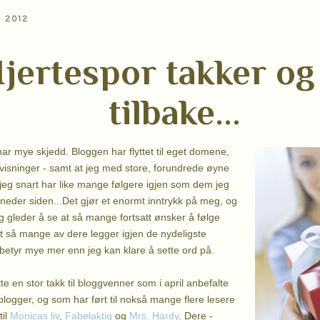
I 2012
jertespor takker og
tilbake...
har mye skjedd. Bloggen har flyttet til eget domene,
visninger - samt at jeg med store, forundrede øyne
t jeg snart har like mange følgere igjen som dem jeg
neder siden...Det gjør et enormt inntrykk på meg, og
 gleder å se at så mange fortsatt ønsker å følge
t så mange av dere legger igjen de nydeligste
etyr mye mer enn jeg kan klare å sette ord på.
ette en stor takk til bloggvenner som i april anbefalte
blogger, og som har ført til nokså mange flere lesere
til
Monicas liv
,
Fabelaktig
og
Mrs. Hardy
. Dere -