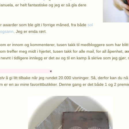
nuela, er helt fantastiske og jeg er så gla dere
r awarder som ble gitt i forrige måned, fra både
sol
riogsann
. Jeg er enda rørt.
 som er innom og kommenterer, tusen takk til medbloggere som har blitt v
m treffer meg midt i hjertet, tusen takk for alle mail, for all åpenhet, ær
vnt i tidligere innlegg er det av og til en kamp å skrive som jeg gjør,
♥
lv å gi litt tilbake når jeg rundet 20.000 visninger. Så, derfor kan du nå v
er en av mine favorittbutikker. Denne gang er det både 1 og 2 premi