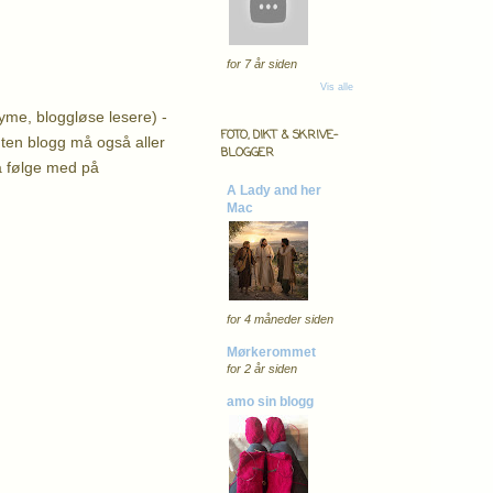
for 7 år siden
Vis alle
yme, bloggløse lesere) -
FOTO, DIKT & SKRIVE-
ten blogg må også aller
BLOGGER
å følge med på
A Lady and her
Mac
for 4 måneder siden
Mørkerommet
for 2 år siden
amo sin blogg