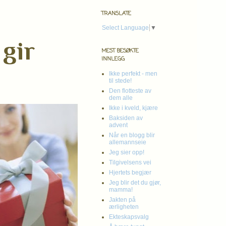
TRANSLATE
Select Language
▼
 gir
MEST BESØKTE
INNLEGG
Ikke perfekt - men
til stede!
Den flotteste av
dem alle
Ikke i kveld, kjære
Baksiden av
advent
Når en blogg blir
allemannseie
Jeg sier opp!
Tilgivelsens vei
Hjertets begjær
Jeg blir det du gjør,
mamma!
Jakten på
ærligheten
Ekteskapsvalg