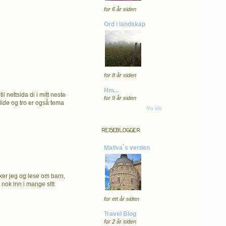
for 6 år siden
Ord i landskap
for 8 år siden
Hm...
l nettsida di i mitt neste
for 9 år siden
bilde og tro er også tema
Vis alle
REISEBLOGGER
Maliva`s verden
iker jeg og lese om barn,
 nok inn i mange sitt
for ett år siden
Travel Blog
for 2 år siden