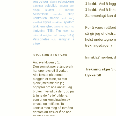
prøvelser
relasjoner
påske
1 lodd:
Ved å legge
selvbilde
sannhet
sex
selvtillit
1 lodd:
Ved å linke
singel
skatter i mørket
Skilsmisse
slipp
sladder
Sammenlagt kan du
kontrollen
smerte
sorg
smil
styrke
sykdom
stolthet
svakhet
takknemlighet
tankens kraft
tid
For å være rettfer
Tillit
Tro
tilgivelse
trøst
tvil
så gir jeg et eks
valg
utilstrekkelighet
utroskap
helst undertegne 
Velsignelse
ærlighet
å
vold
våge
trekningsdagen)
COPYRIGHT© HJERTESPOR
Innvikla? nei-hei, d
Åndsverkloven § 1:
Den som skaper et åndsverk
Trekning skjer 3 u
har opphavsrett
til verket.
Lykke til!
Alle tekster på denne
bloggen er mine, fra mitt
hjerte, med mindre jeg
K
opplyser om noe annet. Jeg
bruker mye tid på dem, og på
å finne de "rette" bildene,
som er en kombinasjon av
private og nettfunn. Ta
kontakt med meg på forhånd
dersom du ønsker låne noe