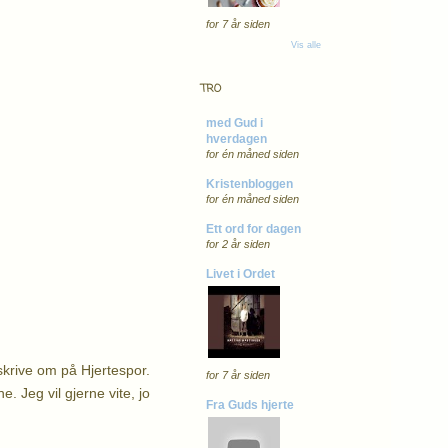
for 7 år siden
Vis alle
TRO
med Gud i
hverdagen
for én måned siden
Kristenbloggen
for én måned siden
Ett ord for dagen
for 2 år siden
Livet i Ordet
skrive om på Hjertespor.
for 7 år siden
. Jeg vil gjerne vite, jo
Fra Guds hjerte