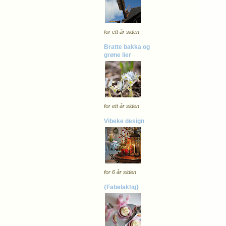
for ett år siden
Bratte bakka og
grøne lier
for ett år siden
Vibeke design
for 6 år siden
{Fabelaktig}