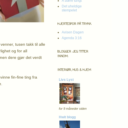
Å bære tungt
Det uheldige
stempelet
HJERTESPOR PÅ TRYKK
Avisen Dagen
Agenda 3:16
enner, tusen takk til alle
lighet og for all
BLOGGER JEG TITTER
INNOM:
 men dere gjør det verdt
INTERIØR, HUS & HJEM
inne fin-fine ting fra
Livs Lyst
e.
for 9 måneder siden
Hwit blogg