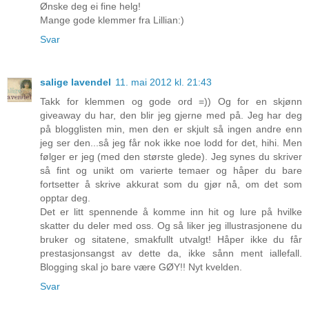
Ønske deg ei fine helg!
Mange gode klemmer fra Lillian:)
Svar
salige lavendel
11. mai 2012 kl. 21:43
Takk for klemmen og gode ord =)) Og for en skjønn
giveaway du har, den blir jeg gjerne med på. Jeg har deg
på blogglisten min, men den er skjult så ingen andre enn
jeg ser den...så jeg får nok ikke noe lodd for det, hihi. Men
følger er jeg (med den største glede). Jeg synes du skriver
så fint og unikt om varierte temaer og håper du bare
fortsetter å skrive akkurat som du gjør nå, om det som
opptar deg.
Det er litt spennende å komme inn hit og lure på hvilke
skatter du deler med oss. Og så liker jeg illustrasjonene du
bruker og sitatene, smakfullt utvalgt! Håper ikke du får
prestasjonsangst av dette da, ikke sånn ment iallefall.
Blogging skal jo bare være GØY!! Nyt kvelden.
Svar