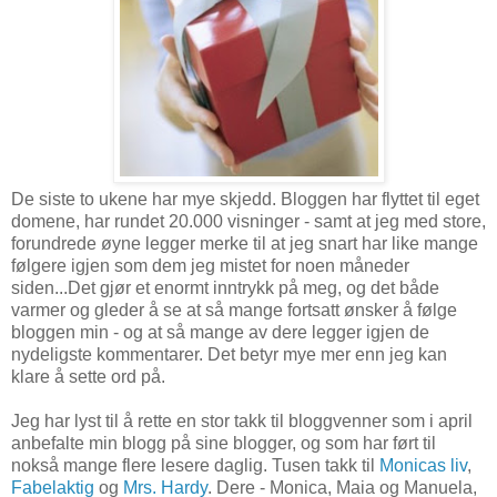
De siste to ukene har mye skjedd. Bloggen har flyttet til eget
domene, har rundet 20.000 visninger - samt at jeg med store,
forundrede øyne legger merke til at jeg snart har like mange
følgere igjen som dem jeg mistet for noen måneder
siden...Det gjør et enormt inntrykk på meg, og det både
varmer og gleder å se at så mange fortsatt ønsker å følge
bloggen min - og at så mange av dere legger igjen de
nydeligste kommentarer. Det betyr mye mer enn jeg kan
klare å sette ord på.
Jeg har lyst til å rette en stor takk til bloggvenner som i april
anbefalte min blogg på sine blogger, og som har ført til
nokså mange flere lesere daglig. Tusen takk til
Monicas liv
,
Fabelaktig
og
Mrs. Hardy
. Dere - Monica, Maia og Manuela,