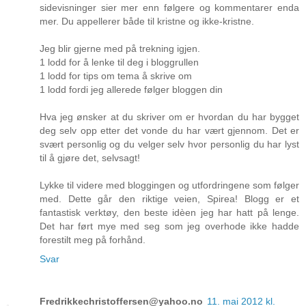
sidevisninger sier mer enn følgere og kommentarer enda
mer. Du appellerer både til kristne og ikke-kristne.
Jeg blir gjerne med på trekning igjen.
1 lodd for å lenke til deg i bloggrullen
1 lodd for tips om tema å skrive om
1 lodd fordi jeg allerede følger bloggen din
Hva jeg ønsker at du skriver om er hvordan du har bygget
deg selv opp etter det vonde du har vært gjennom. Det er
svært personlig og du velger selv hvor personlig du har lyst
til å gjøre det, selvsagt!
Lykke til videre med bloggingen og utfordringene som følger
med. Dette går den riktige veien, Spirea! Blogg er et
fantastisk verktøy, den beste idèen jeg har hatt på lenge.
Det har ført mye med seg som jeg overhode ikke hadde
forestilt meg på forhånd.
Svar
Fredrikkechristoffersen@yahoo.no
11. mai 2012 kl.