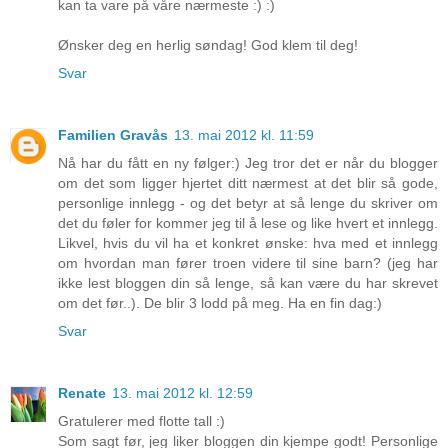
kan ta vare på våre nærmeste :) :)
Ønsker deg en herlig søndag! God klem til deg!
Svar
Familien Gravås
13. mai 2012 kl. 11:59
Nå har du fått en ny følger:) Jeg tror det er når du blogger
om det som ligger hjertet ditt nærmest at det blir så gode,
personlige innlegg - og det betyr at så lenge du skriver om
det du føler for kommer jeg til å lese og like hvert et innlegg.
Likvel, hvis du vil ha et konkret ønske: hva med et innlegg
om hvordan man fører troen videre til sine barn? (jeg har
ikke lest bloggen din så lenge, så kan være du har skrevet
om det før..). De blir 3 lodd på meg. Ha en fin dag:)
Svar
Renate
13. mai 2012 kl. 12:59
Gratulerer med flotte tall :)
Som sagt før, jeg liker bloggen din kjempe godt! Personlige