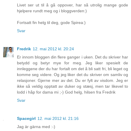
Livet ser ut til å gå oppover, har så utrolig mange gode
hjelpere rundt meg og i bloggverden:)
Fortsatt fin helg til deg, gode Spirea:)
Svar
Fredrik
12. mai 2012 kl. 20:24
Er innom bloggen din flere ganger i uken. Det du skriver har
betydd og betyr mye for meg. Jeg liker spesielt de
innleggene der du har fortalt om det å bli satt fri, bli leget og
komme seg videre. Og jeg liker det du skriver om samliv og
relasjoner. Gjerne mer av det. Du er fylt av visdom. Jeg er
ikke så veldig opptatt av duker og stæsj, men tar likevel to
lodd i håp for dama mi ;-) God helg, hilsen fra Fredrik
Svar
Spacegirl
12. mai 2012 kl. 21:16
Jag är gärna med :-)