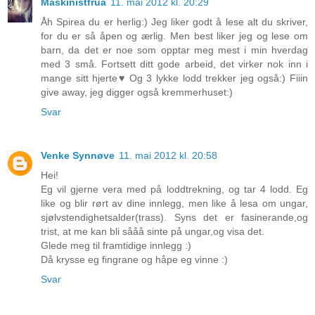
Maskinistfrua
11. mai 2012 kl. 20:29
Åh Spirea du er herlig:) Jeg liker godt å lese alt du skriver,
for du er så åpen og ærlig. Men best liker jeg og lese om
barn, da det er noe som opptar meg mest i min hverdag
med 3 små. Fortsett ditt gode arbeid, det virker nok inn i
mange sitt hjerte♥ Og 3 lykke lodd trekker jeg også:) Fiiin
give away, jeg digger også kremmerhuset:)
Svar
Venke Synnøve
11. mai 2012 kl. 20:58
Hei!
Eg vil gjerne vera med på loddtrekning, og tar 4 lodd. Eg
like og blir rørt av dine innlegg, men like å lesa om ungar,
sjølvstendighetsalder(trass). Syns det er fasinerande,og
trist, at me kan bli sååå sinte på ungar,og visa det.
Glede meg til framtidige innlegg :)
Då krysse eg fingrane og håpe eg vinne :)
Svar