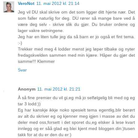
VeroNot
11. mai 2012 kl. 21:14
Jeg vil DU skal skrive om det som ligger ditt hjerte nær. Det
som faller naturlig for deg. DU rører så mange bare ved å
være deg selv - skrive slik du gjør. Du bruker ordene og
lager vakre setningene.
Jeg har en liten tulle jeg da så barn er jo også et fint tema.
:-)
Trekker med meg 4 lodder menst jeg løper tilbake og nyter
fredagskvelden sammen med min kjære. Håper du gjør det
samme!!! Klemmer
Svar
Anonym
11. mai 2012 kl. 21:21
Å så fine premier du vil gi,eg må jo selfølgelig bli med og eg
tar 3 lodd:))
Eg har kanskje ikkje noko spesielt tema egentlig,blir berørt
av alt du skriver eg og kjenner meg igjen i masse av det du
deler med oss,forsett i det sporet du,eg elsker å lese kvart
innlegg og er såå glad eg blei kjent med bloggen din:)tusen
takk for at du er den du er:)