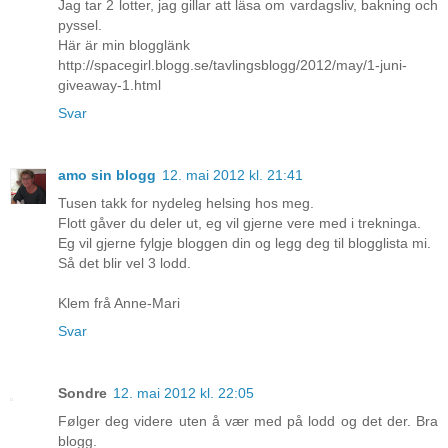
Jag tar 2 lotter, jag gillar att läsa om vardagsliv, bakning och
pyssel.
Här är min blogglänk
http://spacegirl.blogg.se/tavlingsblogg/2012/may/1-juni-
giveaway-1.html
Svar
amo sin blogg
12. mai 2012 kl. 21:41
Tusen takk for nydeleg helsing hos meg.
Flott gåver du deler ut, eg vil gjerne vere med i trekninga.
Eg vil gjerne fylgje bloggen din og legg deg til blogglista mi.
Så det blir vel 3 lodd.
Klem frå Anne-Mari
Svar
Sondre
12. mai 2012 kl. 22:05
Følger deg videre uten å vær med på lodd og det der. Bra
blogg.