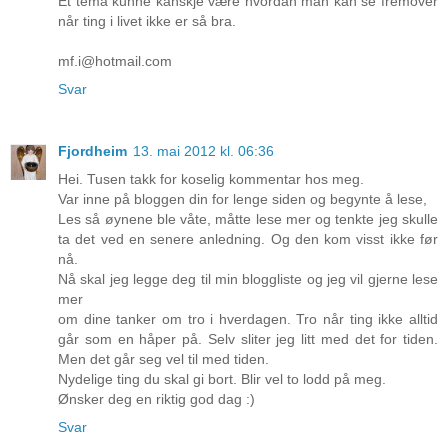
Et tema kunne kanskje være hvordan man kan se fremover
når ting i livet ikke er så bra.
mf.i@hotmail.com
Svar
Fjordheim
13. mai 2012 kl. 06:36
Hei. Tusen takk for koselig kommentar hos meg.
Var inne på bloggen din for lenge siden og begynte å lese,
Les så øynene ble våte, måtte lese mer og tenkte jeg skulle
ta det ved en senere anledning. Og den kom visst ikke før
nå.
Nå skal jeg legge deg til min bloggliste og jeg vil gjerne lese
mer
om dine tanker om tro i hverdagen. Tro når ting ikke alltid
går som en håper på. Selv sliter jeg litt med det for tiden.
Men det går seg vel til med tiden.
Nydelige ting du skal gi bort. Blir vel to lodd på meg.
Ønsker deg en riktig god dag :)
Svar