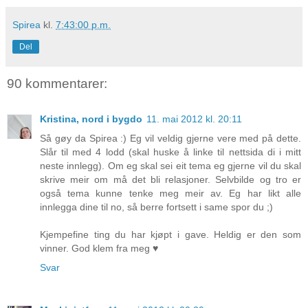
Spirea
kl.
7:43:00 p.m.
Del
90 kommentarer:
Kristina, nord i bygdo
11. mai 2012 kl. 20:11
Så gøy da Spirea :) Eg vil veldig gjerne vere med på dette.
Slår til med 4 lodd (skal huske å linke til nettsida di i mitt
neste innlegg). Om eg skal sei eit tema eg gjerne vil du skal
skrive meir om må det bli relasjoner. Selvbilde og tro er
også tema kunne tenke meg meir av. Eg har likt alle
innlegga dine til no, så berre fortsett i same spor du ;)
Kjempefine ting du har kjøpt i gave. Heldig er den som
vinner. God klem fra meg ♥
Svar