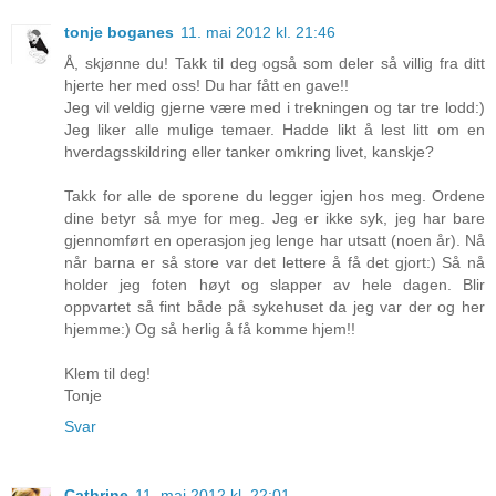
tonje boganes
11. mai 2012 kl. 21:46
Å, skjønne du! Takk til deg også som deler så villig fra ditt
hjerte her med oss! Du har fått en gave!!
Jeg vil veldig gjerne være med i trekningen og tar tre lodd:)
Jeg liker alle mulige temaer. Hadde likt å lest litt om en
hverdagsskildring eller tanker omkring livet, kanskje?
Takk for alle de sporene du legger igjen hos meg. Ordene
dine betyr så mye for meg. Jeg er ikke syk, jeg har bare
gjennomført en operasjon jeg lenge har utsatt (noen år). Nå
når barna er så store var det lettere å få det gjort:) Så nå
holder jeg foten høyt og slapper av hele dagen. Blir
oppvartet så fint både på sykehuset da jeg var der og her
hjemme:) Og så herlig å få komme hjem!!
Klem til deg!
Tonje
Svar
Cathrine
11. mai 2012 kl. 22:01