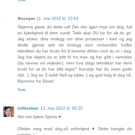
Anonym
11. mai 2012 kl. 23:52
Skjønne gaver du deler ud! Det sier igjen mye om deg, full
av kjærlighed til dem rundt. Takk skal DU ha for alt du gir.
Jeg elsker dine innlegg om dine prosesser i livet og jeg
skulle gjerne sett ett innlegg som omhandler hvilke
teknikker du har brukt for å komme dithen som du er i dag.
Jeg har skjønt du er blitt fri fra mye og har gått i samtaler
(du nevner en vejleder), men hva slags teknikker har dere
brukt for at du har blitt leget? Kanskje har du noen gode
råd. :) Jeg tar 3 lodd! Hell og lykke :) og god helg til deg nå.
Klemmer fra Sissel
Svar
loftkroken
12. mai 2012 kl. 00:25
Hei min kjære Spirea ♥
Gleder meg med deg,så velfortjent ♥ Dette trengte du
virkelig :)