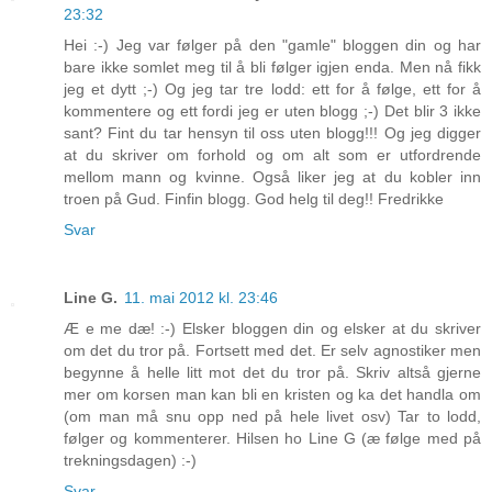
23:32
Hei :-) Jeg var følger på den "gamle" bloggen din og har
bare ikke somlet meg til å bli følger igjen enda. Men nå fikk
jeg et dytt ;-) Og jeg tar tre lodd: ett for å følge, ett for å
kommentere og ett fordi jeg er uten blogg ;-) Det blir 3 ikke
sant? Fint du tar hensyn til oss uten blogg!!! Og jeg digger
at du skriver om forhold og om alt som er utfordrende
mellom mann og kvinne. Også liker jeg at du kobler inn
troen på Gud. Finfin blogg. God helg til deg!! Fredrikke
Svar
Line G.
11. mai 2012 kl. 23:46
Æ e me dæ! :-) Elsker bloggen din og elsker at du skriver
om det du tror på. Fortsett med det. Er selv agnostiker men
begynne å helle litt mot det du tror på. Skriv altså gjerne
mer om korsen man kan bli en kristen og ka det handla om
(om man må snu opp ned på hele livet osv) Tar to lodd,
følger og kommenterer. Hilsen ho Line G (æ følge med på
trekningsdagen) :-)
Svar