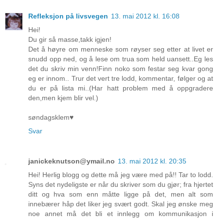
Refleksjon på livsvegen
13. mai 2012 kl. 16:08
Hei!
Du gir så masse,takk igjen!
Det å høyre om menneske som røyser seg etter at livet er
snudd opp ned, og å lese om trua som held uansett..Eg les
det du skriv min venn!Finn noko som festar seg kvar gong
eg er innom.. Trur det vert tre lodd, kommentar, følger og at
du er på lista mi..(Har hatt problem med å oppgradere
den,men kjem blir vel.)
søndagsklem♥
Svar
janickeknutson@ymail.no
13. mai 2012 kl. 20:35
Hei! Herlig blogg og dette må jeg være med på!! Tar to lodd.
Syns det nydeligste er når du skriver som du gjør; fra hjertet
ditt og hva som enn måtte ligge på det, men alt som
innebærer håp det liker jeg svært godt. Skal jeg ønske meg
noe annet må det bli et innlegg om kommunikasjon i