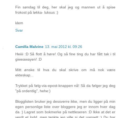
Fin søndag til deg, her skal jeg og mannen ut å spise
frokost på løkka- luksus :)
klem
Svar
Camilla Malvine
13. mai 2012 kl. 09:26
Heiiii :D Så flott å høre! Og så fine ting du har fått tak i til
giweawayen! :D
Mitt ønske til hva du skal skrive om må nok være
ekteskap...
Trykket på følg-via-epost-knappen nå! Så da følger jeg deg
"på ordentlig", hehe:)
Blogglisten bruker jeg dessverre ikke, men du ligger på min
egen personlige liste over bloggere jeg er innom hver dag
da :) Lagret som bokmerke på nettleseren :D Ikke at det er
verdt et lodd, men tenkte jeg ville si det uansett :) Du har