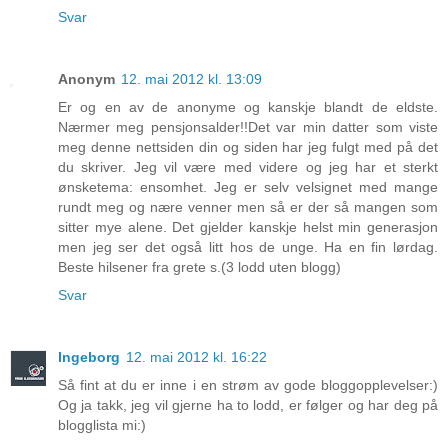
Svar
Anonym
12. mai 2012 kl. 13:09
Er og en av de anonyme og kanskje blandt de eldste.
Nærmer meg pensjonsalder!!Det var min datter som viste
meg denne nettsiden din og siden har jeg fulgt med på det
du skriver. Jeg vil være med videre og jeg har et sterkt
ønsketema: ensomhet. Jeg er selv velsignet med mange
rundt meg og nære venner men så er der så mangen som
sitter mye alene. Det gjelder kanskje helst min generasjon
men jeg ser det også litt hos de unge. Ha en fin lørdag.
Beste hilsener fra grete s.(3 lodd uten blogg)
Svar
Ingeborg
12. mai 2012 kl. 16:22
Så fint at du er inne i en strøm av gode bloggopplevelser:)
Og ja takk, jeg vil gjerne ha to lodd, er følger og har deg på
blogglista mi:)