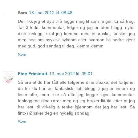
Sara
13. mai 2012 kl. 08:48
Der fikk jeg et dytt til å legge meg til som følger. Er så treg.
Tar 3 lodd. kommentar, følger og jeg er uten blogg. nyter
dine innlegg. skal jeg komme med et ønske, ønsker jeg
meg noe om psykisk sykdom eller hvordan bli bedre kjent
med gud. god søndag til deg. klemm klemm
Svar
Fine Friminutt
13. mai 2012 kl. 09:01
Så bra at du har fått alle følgerne dine tilbake, det fortjener
du for du har en fantastisk flott blogg:-) jeg er innom og
leser ofte, men ikke så ofte jeg legger igjen kommentar.
Innleggene dine rører meg og jeg bruker litt tid etter at jeg
har lest, til virkelig å tenke igjennom det jeg har lest. Så
fint:-) Ønsker deg en nydelig søndag!
Svar