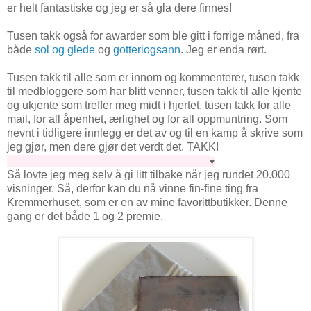
er helt fantastiske og jeg er så gla dere finnes!
Tusen takk også for awarder som ble gitt i forrige måned, fra
både
sol og glede
og
gotteriogsann
. Jeg er enda rørt.
Tusen takk til alle som er innom og kommenterer, tusen takk
til medbloggere som har blitt venner, tusen takk til alle kjente
og ukjente som treffer meg midt i hjertet, tusen takk for alle
mail, for all åpenhet, ærlighet og for all oppmuntring. Som
nevnt i tidligere innlegg er det av og til en kamp å skrive som
jeg gjør, men dere gjør det verdt det. TAKK!
♥
Så lovte jeg meg selv å gi litt tilbake når jeg rundet 20.000
visninger. Så, derfor kan du nå vinne fin-fine ting fra
Kremmerhuset, som er en av mine favorittbutikker. Denne
gang er det både 1 og 2 premie.