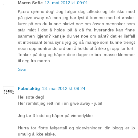
Maren Sofie
13. mai 2012 kl. 09:01
Kjære sjønne deg! Jeg følger deg allrede og blir ikke med
på give away nå men jeg har lyst å komme med et ønske.
lurer på om du kunne skrivd noe om åssen mennsker som
står midt i det å holde på å gå fra hverandre kan finne
sammen igjenn? kansje du vet noe om sånt? det er ilaffall
et intressant tema syns jeg og så mange som kunne trengt
noen oppmuntrende ord om å holde ut å ikke gi opp for fort.
Tenker på deg og håper dine dager er bra. masse klemmer
til deg fra maren
Svar
Fabelaktig
13. mai 2012 kl. 09:24
Hei søte deg!
Her ramlet jeg rett inn i en giwe away - jubi!
Jeg tar 3 lodd og håper på vinnerlykke.
Hurra for flotte følgertall og sidevisninger, din blogg er jo
umulig å ikke elske.