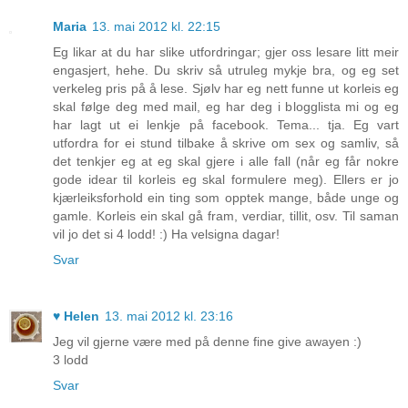
Maria
13. mai 2012 kl. 22:15
Eg likar at du har slike utfordringar; gjer oss lesare litt meir
engasjert, hehe. Du skriv så utruleg mykje bra, og eg set
verkeleg pris på å lese. Sjølv har eg nett funne ut korleis eg
skal følge deg med mail, eg har deg i blogglista mi og eg
har lagt ut ei lenkje på facebook. Tema... tja. Eg vart
utfordra for ei stund tilbake å skrive om sex og samliv, så
det tenkjer eg at eg skal gjere i alle fall (når eg får nokre
gode idear til korleis eg skal formulere meg). Ellers er jo
kjærleiksforhold ein ting som opptek mange, både unge og
gamle. Korleis ein skal gå fram, verdiar, tillit, osv. Til saman
vil jo det si 4 lodd! :) Ha velsigna dagar!
Svar
♥ Helen
13. mai 2012 kl. 23:16
Jeg vil gjerne være med på denne fine give awayen :)
3 lodd
Svar