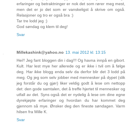
erfaringer og betraktninger er nok det som rører meg mest,
men det er jo det som er vanskeligst å skrive om også.
Relasjoner og tro er også bra :)
Tar tre lodd jeg :)
God søndag og klem til deg!
Svar
Millekashink@yahoo.no
13. mai 2012 kl. 13:15
Hei!! Jeg fant bloggen din i dag!!! Og havna innpå en gibort.
Kult. Har lest mye her allerede og er ikke i tvil om å følge
deg. Har ikke blogg enda selv da derfor blir det 3 lodd på
meg. Og jeg som selv jobber med mennesker på dypet (slik
jeg forstår du og gjør) liker veldig godt å lese om nettopp
det: den gode samtalen, det å treffe hjertet til mennesker og
utfall av det. Syns også det er nydelig å lese om dine egne
dyrekjøpte erfaringer og hvordan du har kommet deg
gjennom så mye. Ønsker deg den fineste søndagen. Varm
hilsen fra Mille K.
Svar