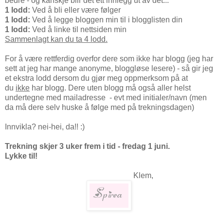
bedre - og kanskje blir det ett innlegg ut av det...
1 lodd:
Ved å bli eller være følger
1 lodd:
Ved å legge bloggen min til i blogglisten din
1 lodd:
Ved å linke til nettsiden min
Sammenlagt kan du ta 4 lodd.
For å være rettferdig overfor dere som ikke har blogg (jeg har
sett at jeg har mange anonyme, bloggløse lesere) - så gir jeg
et ekstra lodd dersom du gjør meg oppmerksom på at
du
ikke
har blogg. Dere uten blogg må også aller helst
undertegne med mailadresse - evt med initialer/navn (men
da må dere selv huske å følge med på trekningsdagen)
Innvikla? nei-hei, da!! :)
Trekning skjer 3 uker frem i tid - fredag 1 juni.
Lykke til!
Klem,