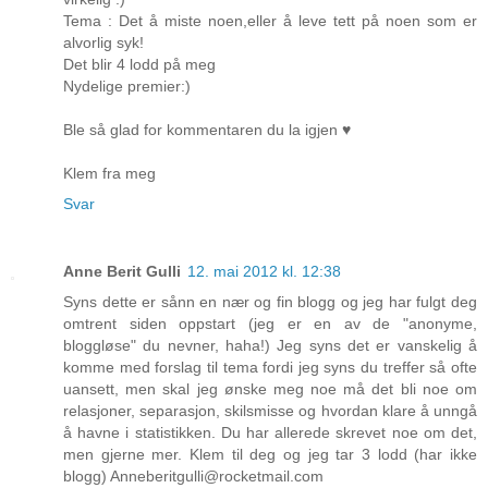
Tema : Det å miste noen,eller å leve tett på noen som er
alvorlig syk!
Det blir 4 lodd på meg
Nydelige premier:)
Ble så glad for kommentaren du la igjen ♥
Klem fra meg
Svar
Anne Berit Gulli
12. mai 2012 kl. 12:38
Syns dette er sånn en nær og fin blogg og jeg har fulgt deg
omtrent siden oppstart (jeg er en av de "anonyme,
bloggløse" du nevner, haha!) Jeg syns det er vanskelig å
komme med forslag til tema fordi jeg syns du treffer så ofte
uansett, men skal jeg ønske meg noe må det bli noe om
relasjoner, separasjon, skilsmisse og hvordan klare å unngå
å havne i statistikken. Du har allerede skrevet noe om det,
men gjerne mer. Klem til deg og jeg tar 3 lodd (har ikke
blogg) Anneberitgulli@rocketmail.com