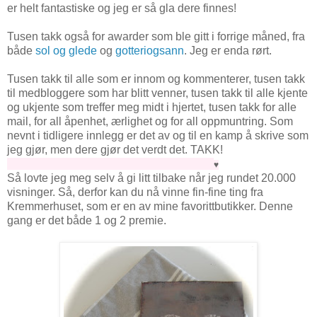
er helt fantastiske og jeg er så gla dere finnes!
Tusen takk også for awarder som ble gitt i forrige måned, fra
både
sol og glede
og
gotteriogsann
. Jeg er enda rørt.
Tusen takk til alle som er innom og kommenterer, tusen takk
til medbloggere som har blitt venner, tusen takk til alle kjente
og ukjente som treffer meg midt i hjertet, tusen takk for alle
mail, for all åpenhet, ærlighet og for all oppmuntring. Som
nevnt i tidligere innlegg er det av og til en kamp å skrive som
jeg gjør, men dere gjør det verdt det. TAKK!
♥
Så lovte jeg meg selv å gi litt tilbake når jeg rundet 20.000
visninger. Så, derfor kan du nå vinne fin-fine ting fra
Kremmerhuset, som er en av mine favorittbutikker. Denne
gang er det både 1 og 2 premie.