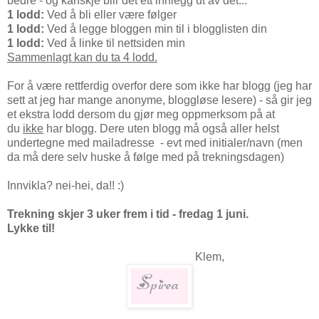
bedre - og kanskje blir det ett innlegg ut av det...
1 lodd:
Ved å bli eller være følger
1 lodd:
Ved å legge bloggen min til i blogglisten din
1 lodd:
Ved å linke til nettsiden min
Sammenlagt kan du ta 4 lodd.
For å være rettferdig overfor dere som ikke har blogg (jeg har
sett at jeg har mange anonyme, bloggløse lesere) - så gir jeg
et ekstra lodd dersom du gjør meg oppmerksom på at
du
ikke
har blogg. Dere uten blogg må også aller helst
undertegne med mailadresse - evt med initialer/navn (men
da må dere selv huske å følge med på trekningsdagen)
Innvikla? nei-hei, da!! :)
Trekning skjer 3 uker frem i tid - fredag 1 juni.
Lykke til!
Klem,