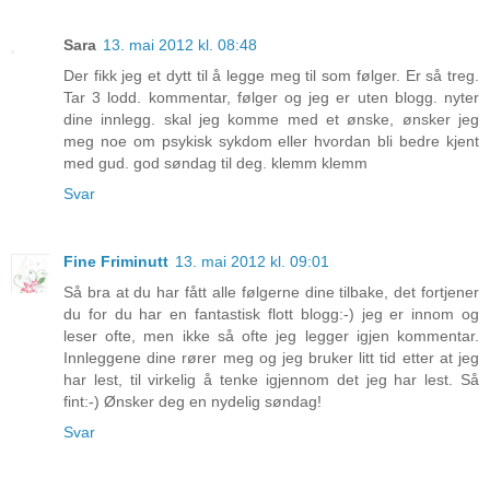
Sara
13. mai 2012 kl. 08:48
Der fikk jeg et dytt til å legge meg til som følger. Er så treg.
Tar 3 lodd. kommentar, følger og jeg er uten blogg. nyter
dine innlegg. skal jeg komme med et ønske, ønsker jeg
meg noe om psykisk sykdom eller hvordan bli bedre kjent
med gud. god søndag til deg. klemm klemm
Svar
Fine Friminutt
13. mai 2012 kl. 09:01
Så bra at du har fått alle følgerne dine tilbake, det fortjener
du for du har en fantastisk flott blogg:-) jeg er innom og
leser ofte, men ikke så ofte jeg legger igjen kommentar.
Innleggene dine rører meg og jeg bruker litt tid etter at jeg
har lest, til virkelig å tenke igjennom det jeg har lest. Så
fint:-) Ønsker deg en nydelig søndag!
Svar