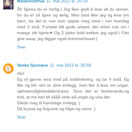
Maskinistfrua
11. mai 2012 kl. 20:29
Åh Spirea du er herlig:) Jeg liker godt å lese alt du skriver,
for du er så åpen og ærlig. Men best liker jeg og lese om
barn, da det er noe som opptar meg mest i min hverdag
med 3 små. Fortsett ditt gode arbeid, det virker nok inn i
mange sitt hjerte♥ Og 3 lykke lodd trekker jeg også:) Fiiin
give away, jeg digger også kremmerhuset:)
Svar
Venke Synnøve
11. mai 2012 kl. 20:58
Hei!
Eg vil gjerne vera med på loddtrekning, og tar 4 lodd. Eg
like og blir rørt av dine innlegg, men like å lesa om ungar,
sjølvstendighetsalder(trass). Syns det er fasinerande,og
trist, at me kan bli sååå sinte på ungar,og visa det.
Glede meg til framtidige innlegg :)
Då krysse eg fingrane og håpe eg vinne :)
Svar