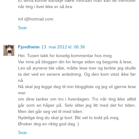
Et tema kunne kanskje være hvordan man kan se fremover
når ting i livet ikke er så bra.
mf.i@hotmail.com
Svar
Fjordheim
13. mai 2012 kl. 06:36
Hei. Tusen takk for koselig kommentar hos meg.
Var inne på bloggen din for lenge siden og begynte å lese,
Les så øynene ble våte, måtte lese mer og tenkte jeg skulle
ta det ved en senere anledning. Og den kom visst ikke før
nå.
Nå skal jeg legge deg til min bloggliste og jeg vil gjerne lese
mer
om dine tanker om tro i hverdagen. Tro når ting ikke alltid
går som en håper på. Selv sliter jeg litt med det for tiden.
Men det går seg vel til med tiden.
Nydelige ting du skal gi bort. Blir vel to lodd på meg.
Ønsker deg en riktig god dag :)
Svar