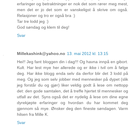
erfaringer og betraktninger er nok det som rører meg mest,
men det er jo det som er vanskeligst å skrive om også.
Relasjoner og tro er også bra :)
Tar tre lodd jeg :)
God søndag og klem til deg!
Svar
Millekashink@yahoo.no
13. mai 2012 kl. 13:15
Hei!! Jeg fant bloggen din i dag!!! Og havna innpå en gibort.
Kult. Har lest mye her allerede og er ikke i tvil om å følge
deg. Har ikke blogg enda selv da derfor blir det 3 lodd på
meg. Og jeg som selv jobber med mennesker på dypet (slik
jeg forstår du og gjør) liker veldig godt å lese om nettopp
det: den gode samtalen, det å treffe hjertet til mennesker og
utfall av det. Syns også det er nydelig å lese om dine egne
dyrekjøpte erfaringer og hvordan du har kommet deg
gjennom så mye. Ønsker deg den fineste søndagen. Varm
hilsen fra Mille K.
Svar