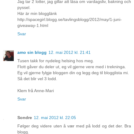
Jag tar 2 lotter, jag gillar att läsa om vardagsliv, bakning och
pyssel.
Här är min blogglänk
http://spacegirl.blogg.se/tavlingsblogg/2012/may/1-juni-
giveaway-1.html
Svar
amo sin blogg
12. mai 2012 kl. 21:41
Tusen takk for nydeleg helsing hos meg.
Flott gåver du deler ut, eg vil gjerne vere med i trekninga.
Eg vil gjerne fylgje bloggen din og legg deg til blogglista mi.
Så det blir vel 3 lodd.
Klem frå Anne-Mari
Svar
Sondre
12. mai 2012 kl. 22:05
Følger deg videre uten å vær med på lodd og det der. Bra
blogg.