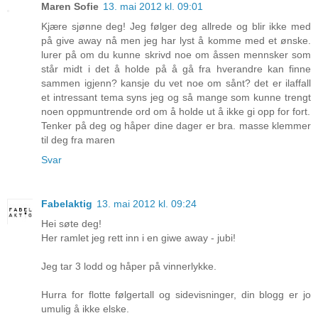
Maren Sofie
13. mai 2012 kl. 09:01
Kjære sjønne deg! Jeg følger deg allrede og blir ikke med
på give away nå men jeg har lyst å komme med et ønske.
lurer på om du kunne skrivd noe om åssen mennsker som
står midt i det å holde på å gå fra hverandre kan finne
sammen igjenn? kansje du vet noe om sånt? det er ilaffall
et intressant tema syns jeg og så mange som kunne trengt
noen oppmuntrende ord om å holde ut å ikke gi opp for fort.
Tenker på deg og håper dine dager er bra. masse klemmer
til deg fra maren
Svar
Fabelaktig
13. mai 2012 kl. 09:24
Hei søte deg!
Her ramlet jeg rett inn i en giwe away - jubi!
Jeg tar 3 lodd og håper på vinnerlykke.
Hurra for flotte følgertall og sidevisninger, din blogg er jo
umulig å ikke elske.