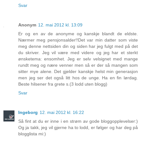
Svar
Anonym
12. mai 2012 kl. 13:09
Er og en av de anonyme og kanskje blandt de eldste.
Nærmer meg pensjonsalder!!Det var min datter som viste
meg denne nettsiden din og siden har jeg fulgt med på det
du skriver. Jeg vil være med videre og jeg har et sterkt
ønsketema: ensomhet. Jeg er selv velsignet med mange
rundt meg og nære venner men så er der så mangen som
sitter mye alene. Det gjelder kanskje helst min generasjon
men jeg ser det også litt hos de unge. Ha en fin lørdag.
Beste hilsener fra grete s.(3 lodd uten blogg)
Svar
Ingeborg
12. mai 2012 kl. 16:22
Så fint at du er inne i en strøm av gode bloggopplevelser:)
Og ja takk, jeg vil gjerne ha to lodd, er følger og har deg på
blogglista mi:)