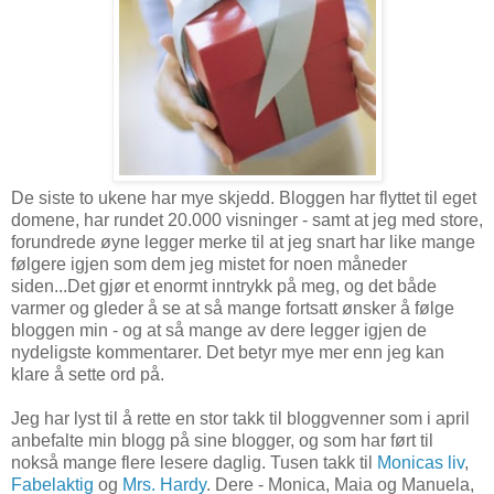
De siste to ukene har mye skjedd. Bloggen har flyttet til eget
domene, har rundet 20.000 visninger - samt at jeg med store,
forundrede øyne legger merke til at jeg snart har like mange
følgere igjen som dem jeg mistet for noen måneder
siden...Det gjør et enormt inntrykk på meg, og det både
varmer og gleder å se at så mange fortsatt ønsker å følge
bloggen min - og at så mange av dere legger igjen de
nydeligste kommentarer. Det betyr mye mer enn jeg kan
klare å sette ord på.
Jeg har lyst til å rette en stor takk til bloggvenner som i april
anbefalte min blogg på sine blogger, og som har ført til
nokså mange flere lesere daglig. Tusen takk til
Monicas liv
,
Fabelaktig
og
Mrs. Hardy
. Dere - Monica, Maia og Manuela,