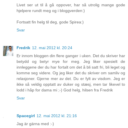
Livet ser ut til å gå oppover, har så utrolig mange gode
hjelpere rundt meg og i bloggverden:)
Fortsatt fin helg til deg, gode Spirea:)
Svar
Fredrik
12. mai 2012 kl. 20:24
Er innom bloggen din flere ganger i uken. Det du skriver har
betydd og betyr mye for meg. Jeg liker spesielt de
innleggene der du har fortalt om det å bli satt fri, bli leget og
komme seg videre. Og jeg liker det du skriver om samliv og
relasjoner. Gjerne mer av det. Du er fylt av visdom. Jeg er
ikke så veldig opptatt av duker og stæsj, men tar likevel to
lodd i håp for dama mi ;-) God helg, hilsen fra Fredrik
Svar
Spacegirl
12. mai 2012 kl. 21:16
Jag är gärna med :-)