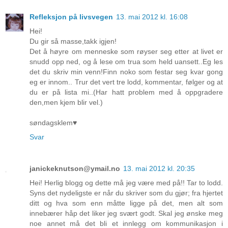
Refleksjon på livsvegen
13. mai 2012 kl. 16:08
Hei!
Du gir så masse,takk igjen!
Det å høyre om menneske som røyser seg etter at livet er
snudd opp ned, og å lese om trua som held uansett..Eg les
det du skriv min venn!Finn noko som festar seg kvar gong
eg er innom.. Trur det vert tre lodd, kommentar, følger og at
du er på lista mi..(Har hatt problem med å oppgradere
den,men kjem blir vel.)
søndagsklem♥
Svar
janickeknutson@ymail.no
13. mai 2012 kl. 20:35
Hei! Herlig blogg og dette må jeg være med på!! Tar to lodd.
Syns det nydeligste er når du skriver som du gjør; fra hjertet
ditt og hva som enn måtte ligge på det, men alt som
innebærer håp det liker jeg svært godt. Skal jeg ønske meg
noe annet må det bli et innlegg om kommunikasjon i