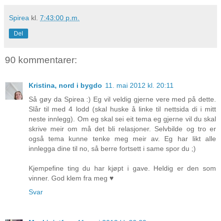
Spirea
kl.
7:43:00 p.m.
Del
90 kommentarer:
Kristina, nord i bygdo
11. mai 2012 kl. 20:11
Så gøy da Spirea :) Eg vil veldig gjerne vere med på dette.
Slår til med 4 lodd (skal huske å linke til nettsida di i mitt
neste innlegg). Om eg skal sei eit tema eg gjerne vil du skal
skrive meir om må det bli relasjoner. Selvbilde og tro er
også tema kunne tenke meg meir av. Eg har likt alle
innlegga dine til no, så berre fortsett i same spor du ;)
Kjempefine ting du har kjøpt i gave. Heldig er den som
vinner. God klem fra meg ♥
Svar