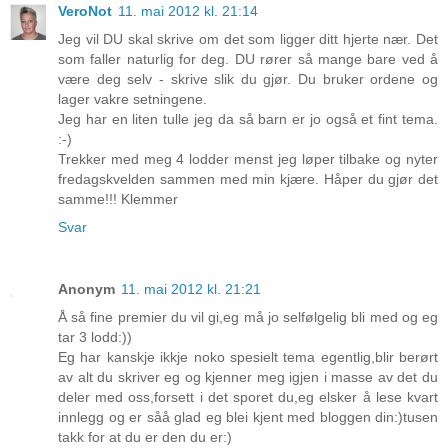
VeroNot
11. mai 2012 kl. 21:14
Jeg vil DU skal skrive om det som ligger ditt hjerte nær. Det
som faller naturlig for deg. DU rører så mange bare ved å
være deg selv - skrive slik du gjør. Du bruker ordene og
lager vakre setningene.
Jeg har en liten tulle jeg da så barn er jo også et fint tema.
:-)
Trekker med meg 4 lodder menst jeg løper tilbake og nyter
fredagskvelden sammen med min kjære. Håper du gjør det
samme!!! Klemmer
Svar
Anonym
11. mai 2012 kl. 21:21
Å så fine premier du vil gi,eg må jo selfølgelig bli med og eg
tar 3 lodd:))
Eg har kanskje ikkje noko spesielt tema egentlig,blir berørt
av alt du skriver eg og kjenner meg igjen i masse av det du
deler med oss,forsett i det sporet du,eg elsker å lese kvart
innlegg og er såå glad eg blei kjent med bloggen din:)tusen
takk for at du er den du er:)