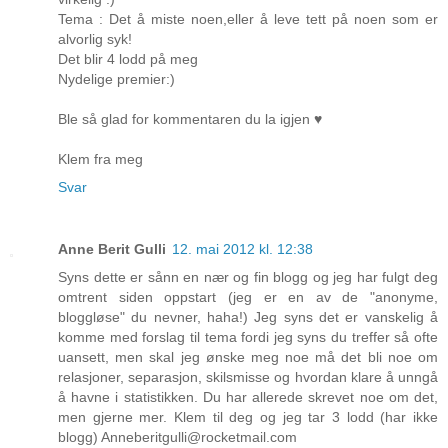
Tema : Det å miste noen,eller å leve tett på noen som er
alvorlig syk!
Det blir 4 lodd på meg
Nydelige premier:)
Ble så glad for kommentaren du la igjen ♥
Klem fra meg
Svar
Anne Berit Gulli
12. mai 2012 kl. 12:38
Syns dette er sånn en nær og fin blogg og jeg har fulgt deg
omtrent siden oppstart (jeg er en av de "anonyme,
bloggløse" du nevner, haha!) Jeg syns det er vanskelig å
komme med forslag til tema fordi jeg syns du treffer så ofte
uansett, men skal jeg ønske meg noe må det bli noe om
relasjoner, separasjon, skilsmisse og hvordan klare å unngå
å havne i statistikken. Du har allerede skrevet noe om det,
men gjerne mer. Klem til deg og jeg tar 3 lodd (har ikke
blogg) Anneberitgulli@rocketmail.com