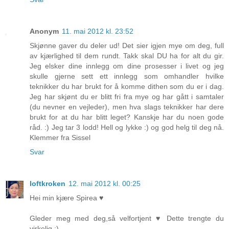
Anonym
11. mai 2012 kl. 23:52
Skjønne gaver du deler ud! Det sier igjen mye om deg, full
av kjærlighed til dem rundt. Takk skal DU ha for alt du gir.
Jeg elsker dine innlegg om dine prosesser i livet og jeg
skulle gjerne sett ett innlegg som omhandler hvilke
teknikker du har brukt for å komme dithen som du er i dag.
Jeg har skjønt du er blitt fri fra mye og har gått i samtaler
(du nevner en vejleder), men hva slags teknikker har dere
brukt for at du har blitt leget? Kanskje har du noen gode
råd. :) Jeg tar 3 lodd! Hell og lykke :) og god helg til deg nå.
Klemmer fra Sissel
Svar
loftkroken
12. mai 2012 kl. 00:25
Hei min kjære Spirea ♥
Gleder meg med deg,så velfortjent ♥ Dette trengte du
virkelig :)