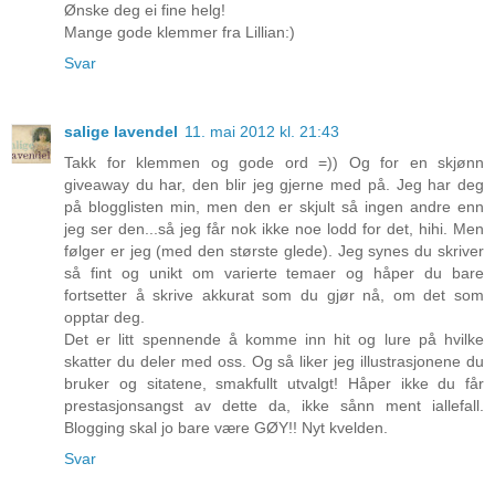
Ønske deg ei fine helg!
Mange gode klemmer fra Lillian:)
Svar
salige lavendel
11. mai 2012 kl. 21:43
Takk for klemmen og gode ord =)) Og for en skjønn
giveaway du har, den blir jeg gjerne med på. Jeg har deg
på blogglisten min, men den er skjult så ingen andre enn
jeg ser den...så jeg får nok ikke noe lodd for det, hihi. Men
følger er jeg (med den største glede). Jeg synes du skriver
så fint og unikt om varierte temaer og håper du bare
fortsetter å skrive akkurat som du gjør nå, om det som
opptar deg.
Det er litt spennende å komme inn hit og lure på hvilke
skatter du deler med oss. Og så liker jeg illustrasjonene du
bruker og sitatene, smakfullt utvalgt! Håper ikke du får
prestasjonsangst av dette da, ikke sånn ment iallefall.
Blogging skal jo bare være GØY!! Nyt kvelden.
Svar