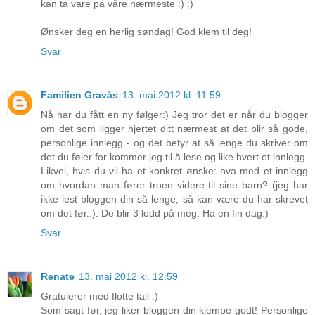
kan ta vare på våre nærmeste :) :)
Ønsker deg en herlig søndag! God klem til deg!
Svar
Familien Gravås
13. mai 2012 kl. 11:59
Nå har du fått en ny følger:) Jeg tror det er når du blogger
om det som ligger hjertet ditt nærmest at det blir så gode,
personlige innlegg - og det betyr at så lenge du skriver om
det du føler for kommer jeg til å lese og like hvert et innlegg.
Likvel, hvis du vil ha et konkret ønske: hva med et innlegg
om hvordan man fører troen videre til sine barn? (jeg har
ikke lest bloggen din så lenge, så kan være du har skrevet
om det før..). De blir 3 lodd på meg. Ha en fin dag:)
Svar
Renate
13. mai 2012 kl. 12:59
Gratulerer med flotte tall :)
Som sagt før, jeg liker bloggen din kjempe godt! Personlige