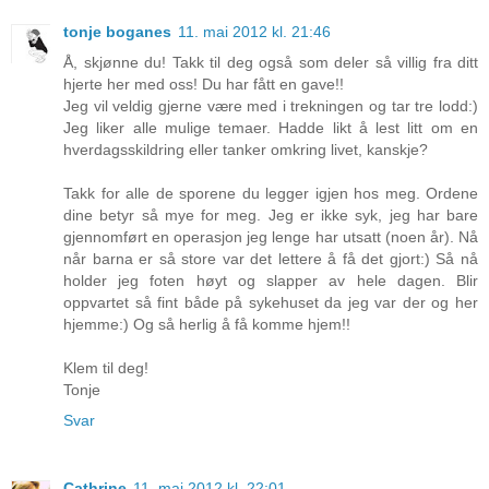
tonje boganes
11. mai 2012 kl. 21:46
Å, skjønne du! Takk til deg også som deler så villig fra ditt
hjerte her med oss! Du har fått en gave!!
Jeg vil veldig gjerne være med i trekningen og tar tre lodd:)
Jeg liker alle mulige temaer. Hadde likt å lest litt om en
hverdagsskildring eller tanker omkring livet, kanskje?
Takk for alle de sporene du legger igjen hos meg. Ordene
dine betyr så mye for meg. Jeg er ikke syk, jeg har bare
gjennomført en operasjon jeg lenge har utsatt (noen år). Nå
når barna er så store var det lettere å få det gjort:) Så nå
holder jeg foten høyt og slapper av hele dagen. Blir
oppvartet så fint både på sykehuset da jeg var der og her
hjemme:) Og så herlig å få komme hjem!!
Klem til deg!
Tonje
Svar
Cathrine
11. mai 2012 kl. 22:01