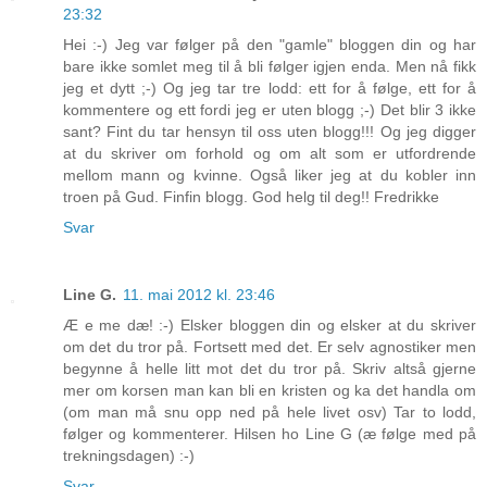
23:32
Hei :-) Jeg var følger på den "gamle" bloggen din og har
bare ikke somlet meg til å bli følger igjen enda. Men nå fikk
jeg et dytt ;-) Og jeg tar tre lodd: ett for å følge, ett for å
kommentere og ett fordi jeg er uten blogg ;-) Det blir 3 ikke
sant? Fint du tar hensyn til oss uten blogg!!! Og jeg digger
at du skriver om forhold og om alt som er utfordrende
mellom mann og kvinne. Også liker jeg at du kobler inn
troen på Gud. Finfin blogg. God helg til deg!! Fredrikke
Svar
Line G.
11. mai 2012 kl. 23:46
Æ e me dæ! :-) Elsker bloggen din og elsker at du skriver
om det du tror på. Fortsett med det. Er selv agnostiker men
begynne å helle litt mot det du tror på. Skriv altså gjerne
mer om korsen man kan bli en kristen og ka det handla om
(om man må snu opp ned på hele livet osv) Tar to lodd,
følger og kommenterer. Hilsen ho Line G (æ følge med på
trekningsdagen) :-)
Svar