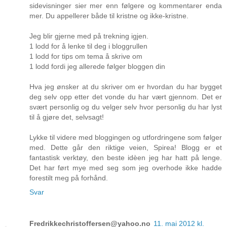
sidevisninger sier mer enn følgere og kommentarer enda
mer. Du appellerer både til kristne og ikke-kristne.
Jeg blir gjerne med på trekning igjen.
1 lodd for å lenke til deg i bloggrullen
1 lodd for tips om tema å skrive om
1 lodd fordi jeg allerede følger bloggen din
Hva jeg ønsker at du skriver om er hvordan du har bygget
deg selv opp etter det vonde du har vært gjennom. Det er
svært personlig og du velger selv hvor personlig du har lyst
til å gjøre det, selvsagt!
Lykke til videre med bloggingen og utfordringene som følger
med. Dette går den riktige veien, Spirea! Blogg er et
fantastisk verktøy, den beste idèen jeg har hatt på lenge.
Det har ført mye med seg som jeg overhode ikke hadde
forestilt meg på forhånd.
Svar
Fredrikkechristoffersen@yahoo.no
11. mai 2012 kl.