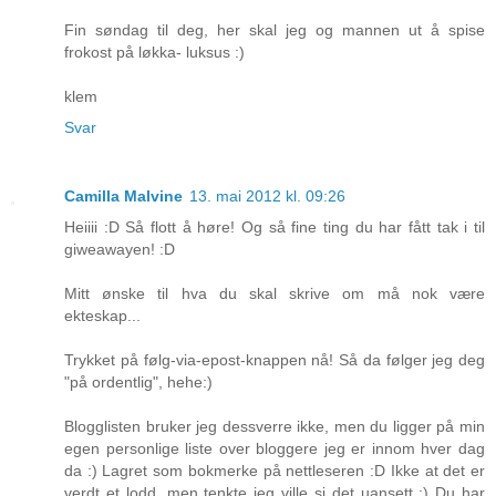
Fin søndag til deg, her skal jeg og mannen ut å spise
frokost på løkka- luksus :)
klem
Svar
Camilla Malvine
13. mai 2012 kl. 09:26
Heiiii :D Så flott å høre! Og så fine ting du har fått tak i til
giweawayen! :D
Mitt ønske til hva du skal skrive om må nok være
ekteskap...
Trykket på følg-via-epost-knappen nå! Så da følger jeg deg
"på ordentlig", hehe:)
Blogglisten bruker jeg dessverre ikke, men du ligger på min
egen personlige liste over bloggere jeg er innom hver dag
da :) Lagret som bokmerke på nettleseren :D Ikke at det er
verdt et lodd, men tenkte jeg ville si det uansett :) Du har