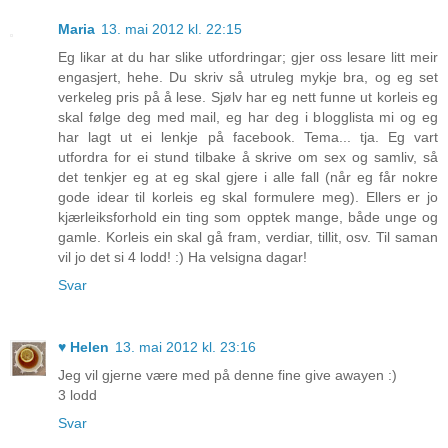
Maria
13. mai 2012 kl. 22:15
Eg likar at du har slike utfordringar; gjer oss lesare litt meir
engasjert, hehe. Du skriv så utruleg mykje bra, og eg set
verkeleg pris på å lese. Sjølv har eg nett funne ut korleis eg
skal følge deg med mail, eg har deg i blogglista mi og eg
har lagt ut ei lenkje på facebook. Tema... tja. Eg vart
utfordra for ei stund tilbake å skrive om sex og samliv, så
det tenkjer eg at eg skal gjere i alle fall (når eg får nokre
gode idear til korleis eg skal formulere meg). Ellers er jo
kjærleiksforhold ein ting som opptek mange, både unge og
gamle. Korleis ein skal gå fram, verdiar, tillit, osv. Til saman
vil jo det si 4 lodd! :) Ha velsigna dagar!
Svar
♥ Helen
13. mai 2012 kl. 23:16
Jeg vil gjerne være med på denne fine give awayen :)
3 lodd
Svar