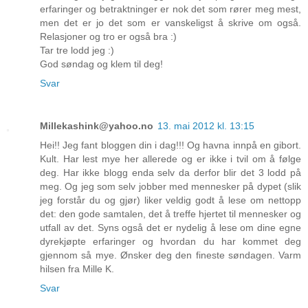
erfaringer og betraktninger er nok det som rører meg mest,
men det er jo det som er vanskeligst å skrive om også.
Relasjoner og tro er også bra :)
Tar tre lodd jeg :)
God søndag og klem til deg!
Svar
Millekashink@yahoo.no
13. mai 2012 kl. 13:15
Hei!! Jeg fant bloggen din i dag!!! Og havna innpå en gibort.
Kult. Har lest mye her allerede og er ikke i tvil om å følge
deg. Har ikke blogg enda selv da derfor blir det 3 lodd på
meg. Og jeg som selv jobber med mennesker på dypet (slik
jeg forstår du og gjør) liker veldig godt å lese om nettopp
det: den gode samtalen, det å treffe hjertet til mennesker og
utfall av det. Syns også det er nydelig å lese om dine egne
dyrekjøpte erfaringer og hvordan du har kommet deg
gjennom så mye. Ønsker deg den fineste søndagen. Varm
hilsen fra Mille K.
Svar