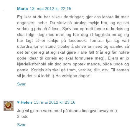
Maria
13. mai 2012 kl. 22:15
Eg likar at du har slike utfordringar; gjer oss lesare litt meir
engasjert, hehe. Du skriv så utruleg mykje bra, og eg set
verkeleg pris på å lese. Sjølv har eg nett funne ut korleis eg
skal følge deg med mail, eg har deg i blogglista mi og eg
har lagt ut ei lenkje på facebook. Tema... tja. Eg vart
utfordra for ei stund tilbake å skrive om sex og samliv, så
det tenkjer eg at eg skal gjere i alle fall (når eg får nokre
gode idear til korleis eg skal formulere meg). Ellers er jo
kjærleiksforhold ein ting som opptek mange, både unge og
gamle. Korleis ein skal gå fram, verdiar, tillit, osv. Til saman
vil jo det si 4 lodd! :) Ha velsigna dagar!
Svar
♥ Helen
13. mai 2012 kl. 23:16
Jeg vil gjerne være med på denne fine give awayen :)
3 lodd
Svar