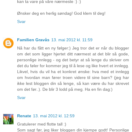
kan ta vare på våre nærmeste :) :)
Ønsker deg en herlig søndag! God klem til deg!
Svar
Familien Gravås
13. mai 2012 kl. 11:59
Nå har du fått en ny følger:) Jeg tror det er når du blogger
om det som ligger hjertet ditt nærmest at det blir så gode,
personlige innlegg - og det betyr at så lenge du skriver om
det du føler for kommer jeg til å lese og like hvert et innlegg.
Likvel, hvis du vil ha et konkret ønske: hva med et innlegg
om hvordan man fører troen videre til sine barn? (jeg har
ikke lest bloggen din så lenge, så kan være du har skrevet
om det før..). De blir 3 lodd på meg. Ha en fin dag:)
Svar
Renate
13. mai 2012 kl. 12:59
Gratulerer med flotte tall :)
Som sagt før, jeg liker bloggen din kjempe godt! Personlige