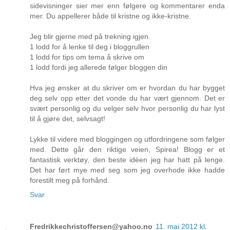
sidevisninger sier mer enn følgere og kommentarer enda
mer. Du appellerer både til kristne og ikke-kristne.
Jeg blir gjerne med på trekning igjen.
1 lodd for å lenke til deg i bloggrullen
1 lodd for tips om tema å skrive om
1 lodd fordi jeg allerede følger bloggen din
Hva jeg ønsker at du skriver om er hvordan du har bygget
deg selv opp etter det vonde du har vært gjennom. Det er
svært personlig og du velger selv hvor personlig du har lyst
til å gjøre det, selvsagt!
Lykke til videre med bloggingen og utfordringene som følger
med. Dette går den riktige veien, Spirea! Blogg er et
fantastisk verktøy, den beste idèen jeg har hatt på lenge.
Det har ført mye med seg som jeg overhode ikke hadde
forestilt meg på forhånd.
Svar
Fredrikkechristoffersen@yahoo.no
11. mai 2012 kl.