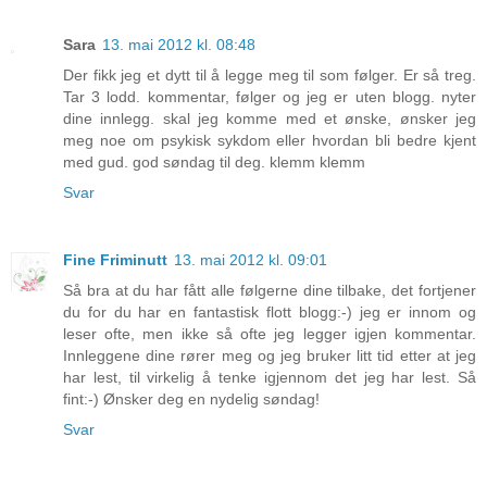
Sara
13. mai 2012 kl. 08:48
Der fikk jeg et dytt til å legge meg til som følger. Er så treg.
Tar 3 lodd. kommentar, følger og jeg er uten blogg. nyter
dine innlegg. skal jeg komme med et ønske, ønsker jeg
meg noe om psykisk sykdom eller hvordan bli bedre kjent
med gud. god søndag til deg. klemm klemm
Svar
Fine Friminutt
13. mai 2012 kl. 09:01
Så bra at du har fått alle følgerne dine tilbake, det fortjener
du for du har en fantastisk flott blogg:-) jeg er innom og
leser ofte, men ikke så ofte jeg legger igjen kommentar.
Innleggene dine rører meg og jeg bruker litt tid etter at jeg
har lest, til virkelig å tenke igjennom det jeg har lest. Så
fint:-) Ønsker deg en nydelig søndag!
Svar