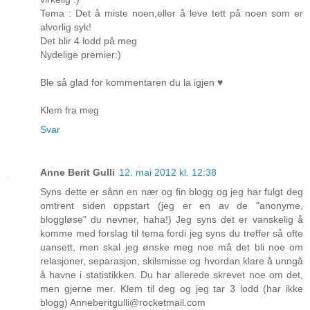
Tema : Det å miste noen,eller å leve tett på noen som er
alvorlig syk!
Det blir 4 lodd på meg
Nydelige premier:)
Ble så glad for kommentaren du la igjen ♥
Klem fra meg
Svar
Anne Berit Gulli
12. mai 2012 kl. 12:38
Syns dette er sånn en nær og fin blogg og jeg har fulgt deg
omtrent siden oppstart (jeg er en av de "anonyme,
bloggløse" du nevner, haha!) Jeg syns det er vanskelig å
komme med forslag til tema fordi jeg syns du treffer så ofte
uansett, men skal jeg ønske meg noe må det bli noe om
relasjoner, separasjon, skilsmisse og hvordan klare å unngå
å havne i statistikken. Du har allerede skrevet noe om det,
men gjerne mer. Klem til deg og jeg tar 3 lodd (har ikke
blogg) Anneberitgulli@rocketmail.com