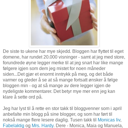
De siste to ukene har mye skjedd. Bloggen har flyttet til eget
domene, har rundet 20.000 visninger - samt at jeg med store,
forundrede øyne legger merke til at jeg snart har like mange
følgere igjen som dem jeg mistet for noen måneder
siden...Det gjør et enormt inntrykk på meg, og det både
varmer og gleder å se at så mange fortsatt ønsker å følge
bloggen min - og at så mange av dere legger igjen de
nydeligste kommentarer. Det betyr mye mer enn jeg kan
klare å sette ord på.
Jeg har lyst til å rette en stor takk til bloggvenner som i april
anbefalte min blogg på sine blogger, og som har ført til
nokså mange flere lesere daglig. Tusen takk til
Monicas liv
,
Fabelaktig
og
Mrs. Hardy
. Dere - Monica, Maia og Manuela,