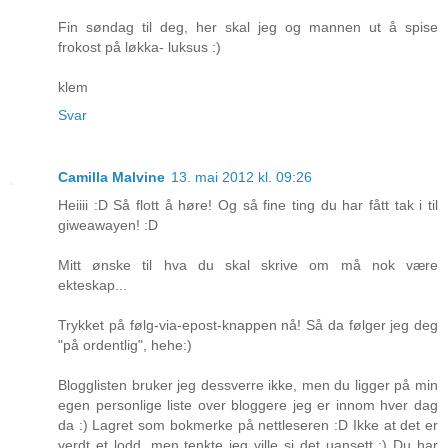
Fin søndag til deg, her skal jeg og mannen ut å spise
frokost på løkka- luksus :)
klem
Svar
Camilla Malvine
13. mai 2012 kl. 09:26
Heiiii :D Så flott å høre! Og så fine ting du har fått tak i til
giweawayen! :D
Mitt ønske til hva du skal skrive om må nok være
ekteskap...
Trykket på følg-via-epost-knappen nå! Så da følger jeg deg
"på ordentlig", hehe:)
Blogglisten bruker jeg dessverre ikke, men du ligger på min
egen personlige liste over bloggere jeg er innom hver dag
da :) Lagret som bokmerke på nettleseren :D Ikke at det er
verdt et lodd, men tenkte jeg ville si det uansett :) Du har