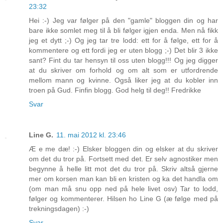
23:32
Hei :-) Jeg var følger på den "gamle" bloggen din og har
bare ikke somlet meg til å bli følger igjen enda. Men nå fikk
jeg et dytt ;-) Og jeg tar tre lodd: ett for å følge, ett for å
kommentere og ett fordi jeg er uten blogg ;-) Det blir 3 ikke
sant? Fint du tar hensyn til oss uten blogg!!! Og jeg digger
at du skriver om forhold og om alt som er utfordrende
mellom mann og kvinne. Også liker jeg at du kobler inn
troen på Gud. Finfin blogg. God helg til deg!! Fredrikke
Svar
Line G.
11. mai 2012 kl. 23:46
Æ e me dæ! :-) Elsker bloggen din og elsker at du skriver
om det du tror på. Fortsett med det. Er selv agnostiker men
begynne å helle litt mot det du tror på. Skriv altså gjerne
mer om korsen man kan bli en kristen og ka det handla om
(om man må snu opp ned på hele livet osv) Tar to lodd,
følger og kommenterer. Hilsen ho Line G (æ følge med på
trekningsdagen) :-)
Svar