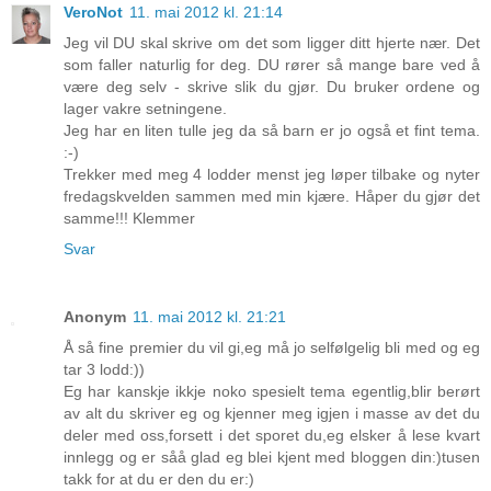
VeroNot
11. mai 2012 kl. 21:14
Jeg vil DU skal skrive om det som ligger ditt hjerte nær. Det
som faller naturlig for deg. DU rører så mange bare ved å
være deg selv - skrive slik du gjør. Du bruker ordene og
lager vakre setningene.
Jeg har en liten tulle jeg da så barn er jo også et fint tema.
:-)
Trekker med meg 4 lodder menst jeg løper tilbake og nyter
fredagskvelden sammen med min kjære. Håper du gjør det
samme!!! Klemmer
Svar
Anonym
11. mai 2012 kl. 21:21
Å så fine premier du vil gi,eg må jo selfølgelig bli med og eg
tar 3 lodd:))
Eg har kanskje ikkje noko spesielt tema egentlig,blir berørt
av alt du skriver eg og kjenner meg igjen i masse av det du
deler med oss,forsett i det sporet du,eg elsker å lese kvart
innlegg og er såå glad eg blei kjent med bloggen din:)tusen
takk for at du er den du er:)