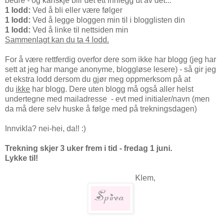
bedre - og kanskje blir det ett innlegg ut av det...
1 lodd:
Ved å bli eller være følger
1 lodd:
Ved å legge bloggen min til i blogglisten din
1 lodd:
Ved å linke til nettsiden min
Sammenlagt kan du ta 4 lodd.
For å være rettferdig overfor dere som ikke har blogg (jeg har
sett at jeg har mange anonyme, bloggløse lesere) - så gir jeg
et ekstra lodd dersom du gjør meg oppmerksom på at
du
ikke
har blogg. Dere uten blogg må også aller helst
undertegne med mailadresse - evt med initialer/navn (men
da må dere selv huske å følge med på trekningsdagen)
Innvikla? nei-hei, da!! :)
Trekning skjer 3 uker frem i tid - fredag 1 juni.
Lykke til!
Klem,