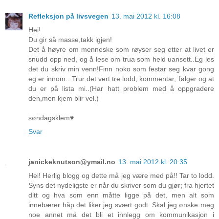
Refleksjon på livsvegen
13. mai 2012 kl. 16:08
Hei!
Du gir så masse,takk igjen!
Det å høyre om menneske som røyser seg etter at livet er
snudd opp ned, og å lese om trua som held uansett..Eg les
det du skriv min venn!Finn noko som festar seg kvar gong
eg er innom.. Trur det vert tre lodd, kommentar, følger og at
du er på lista mi..(Har hatt problem med å oppgradere
den,men kjem blir vel.)
søndagsklem♥
Svar
janickeknutson@ymail.no
13. mai 2012 kl. 20:35
Hei! Herlig blogg og dette må jeg være med på!! Tar to lodd.
Syns det nydeligste er når du skriver som du gjør; fra hjertet
ditt og hva som enn måtte ligge på det, men alt som
innebærer håp det liker jeg svært godt. Skal jeg ønske meg
noe annet må det bli et innlegg om kommunikasjon i