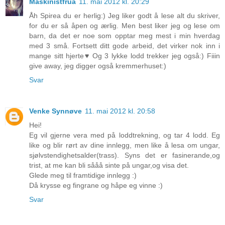
Maskinistfrua
11. mai 2012 kl. 20:29
Åh Spirea du er herlig:) Jeg liker godt å lese alt du skriver,
for du er så åpen og ærlig. Men best liker jeg og lese om
barn, da det er noe som opptar meg mest i min hverdag
med 3 små. Fortsett ditt gode arbeid, det virker nok inn i
mange sitt hjerte♥ Og 3 lykke lodd trekker jeg også:) Fiiin
give away, jeg digger også kremmerhuset:)
Svar
Venke Synnøve
11. mai 2012 kl. 20:58
Hei!
Eg vil gjerne vera med på loddtrekning, og tar 4 lodd. Eg
like og blir rørt av dine innlegg, men like å lesa om ungar,
sjølvstendighetsalder(trass). Syns det er fasinerande,og
trist, at me kan bli sååå sinte på ungar,og visa det.
Glede meg til framtidige innlegg :)
Då krysse eg fingrane og håpe eg vinne :)
Svar