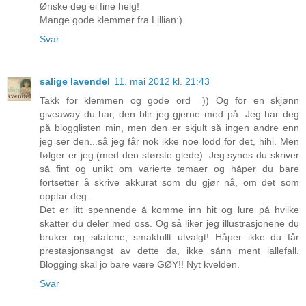
Ønske deg ei fine helg!
Mange gode klemmer fra Lillian:)
Svar
salige lavendel
11. mai 2012 kl. 21:43
Takk for klemmen og gode ord =)) Og for en skjønn
giveaway du har, den blir jeg gjerne med på. Jeg har deg
på blogglisten min, men den er skjult så ingen andre enn
jeg ser den...så jeg får nok ikke noe lodd for det, hihi. Men
følger er jeg (med den største glede). Jeg synes du skriver
så fint og unikt om varierte temaer og håper du bare
fortsetter å skrive akkurat som du gjør nå, om det som
opptar deg.
Det er litt spennende å komme inn hit og lure på hvilke
skatter du deler med oss. Og så liker jeg illustrasjonene du
bruker og sitatene, smakfullt utvalgt! Håper ikke du får
prestasjonsangst av dette da, ikke sånn ment iallefall.
Blogging skal jo bare være GØY!! Nyt kvelden.
Svar