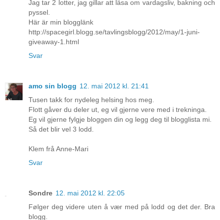
Jag tar 2 lotter, jag gillar att läsa om vardagsliv, bakning och
pyssel.
Här är min blogglänk
http://spacegirl.blogg.se/tavlingsblogg/2012/may/1-juni-
giveaway-1.html
Svar
amo sin blogg
12. mai 2012 kl. 21:41
Tusen takk for nydeleg helsing hos meg.
Flott gåver du deler ut, eg vil gjerne vere med i trekninga.
Eg vil gjerne fylgje bloggen din og legg deg til blogglista mi.
Så det blir vel 3 lodd.
Klem frå Anne-Mari
Svar
Sondre
12. mai 2012 kl. 22:05
Følger deg videre uten å vær med på lodd og det der. Bra
blogg.