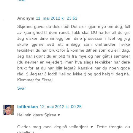
Anonym
11. mai 2012 kl. 23:52
Skjønne gaver du deler ud! Det sier igjen mye om deg, full
av kjærlighed til dem rundt. Takk skal DU ha for alt du gir.
Jeg elsker dine innlegg om dine prosesser i livet og jeg
skulle gjerne sett ett innlegg som omhandler hvilke
teknikker du har brukt for å komme dithen som du er i dag.
Jeg har skjønt du er blitt fri fra mye og har gått i samtaler
(du nevner en vejleder), men hva slags teknikker har dere
brukt for at du har blitt leget? Kanskje har du noen gode
råd. :) Jeg tar 3 lodd! Hell og lykke :) og god helg til deg nå.
Klemmer fra Sissel
Svar
loftkroken
12. mai 2012 kl. 00:25
Hei min kjære Spirea ♥
Gleder meg med deg,så velfortjent ♥ Dette trengte du
virkelig :)