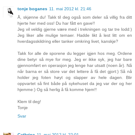
tonje boganes
11. mai 2012 kl. 21:46
Å, skjønne du! Takk til deg også som deler så villig fra ditt
hjerte her med oss! Du har fått en gave!!
Jeg vil veldig gjerne være med i trekningen og tar tre lodd:)
Jeg liker alle mulige temaer. Hadde likt å lest litt om en
hverdagsskildring eller tanker omkring livet, kanskje?
Takk for alle de sporene du legger igjen hos meg. Ordene
dine betyr så mye for meg. Jeg er ikke syk, jeg har bare
gjennomført en operasjon jeg lenge har utsatt (noen år). Nå
når barna er så store var det lettere å få det gjort:) Så nå
holder jeg foten høyt og slapper av hele dagen. Blir
oppvartet så fint både på sykehuset da jeg var der og her
hjemme:) Og så herlig å få komme hjem!!
Klem til deg!
Tonje
Svar
Cathrine
11. mai 2012 kl. 22:01