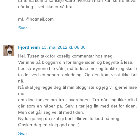
Et tema kunne kanskje være hvordan man kan se fremover
når ting i livet ikke er så bra.
mf.i@hotmail.com
Svar
Fjordheim
13. mai 2012 kl. 06:36
Hei. Tusen takk for koselig kommentar hos meg.
Var inne på bloggen din for lenge siden og begynte å lese,
Les så øynene ble våte, måtte lese mer og tenkte jeg skulle
ta det ved en senere anledning. Og den kom visst ikke før
nå.
Nå skal jeg legge deg til min bloggliste og jeg vil gjerne lese
mer
om dine tanker om tro i hverdagen. Tro når ting ikke alltid
går som en håper på. Selv sliter jeg litt med det for tiden.
Men det går seg vel til med tiden.
Nydelige ting du skal gi bort. Blir vel to lodd på meg.
Ønsker deg en riktig god dag :)
Svar