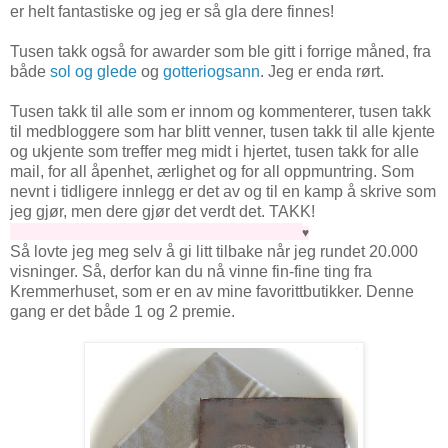
er helt fantastiske og jeg er så gla dere finnes!
Tusen takk også for awarder som ble gitt i forrige måned, fra
både
sol og glede
og
gotteriogsann
. Jeg er enda rørt.
Tusen takk til alle som er innom og kommenterer, tusen takk
til medbloggere som har blitt venner, tusen takk til alle kjente
og ukjente som treffer meg midt i hjertet, tusen takk for alle
mail, for all åpenhet, ærlighet og for all oppmuntring. Som
nevnt i tidligere innlegg er det av og til en kamp å skrive som
jeg gjør, men dere gjør det verdt det. TAKK!
♥
Så lovte jeg meg selv å gi litt tilbake når jeg rundet 20.000
visninger. Så, derfor kan du nå vinne fin-fine ting fra
Kremmerhuset, som er en av mine favorittbutikker. Denne
gang er det både 1 og 2 premie.