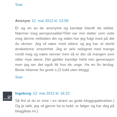
Svar
Anonym
12. mai 2012 kl. 13:09
Er og en av de anonyme og kanskje blandt de eldste.
Nærmer meg pensjonsalder!!Det var min datter som viste
meg denne nettsiden din og siden har jeg fulgt med på det
du skriver. Jeg vil være med videre og jeg har et sterkt
ønsketema: ensomhet. Jeg er selv velsignet med mange
rundt meg og nære venner men så er der så mangen som
sitter mye alene. Det gjelder kanskje helst min generasjon
men jeg ser det også litt hos de unge. Ha en fin lørdag.
Beste hilsener fra grete s.(3 lodd uten blogg)
Svar
Ingeborg
12. mai 2012 kl. 16:22
Så fint at du er inne i en strøm av gode bloggopplevelser:)
Og ja takk, jeg vil gjerne ha to lodd, er følger og har deg på
blogglista mi:)