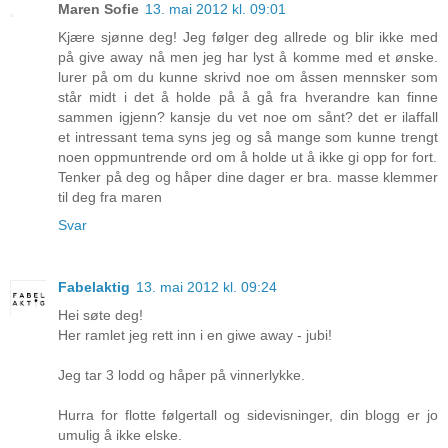
Maren Sofie
13. mai 2012 kl. 09:01
Kjære sjønne deg! Jeg følger deg allrede og blir ikke med
på give away nå men jeg har lyst å komme med et ønske.
lurer på om du kunne skrivd noe om åssen mennsker som
står midt i det å holde på å gå fra hverandre kan finne
sammen igjenn? kansje du vet noe om sånt? det er ilaffall
et intressant tema syns jeg og så mange som kunne trengt
noen oppmuntrende ord om å holde ut å ikke gi opp for fort.
Tenker på deg og håper dine dager er bra. masse klemmer
til deg fra maren
Svar
Fabelaktig
13. mai 2012 kl. 09:24
Hei søte deg!
Her ramlet jeg rett inn i en giwe away - jubi!
Jeg tar 3 lodd og håper på vinnerlykke.
Hurra for flotte følgertall og sidevisninger, din blogg er jo
umulig å ikke elske.