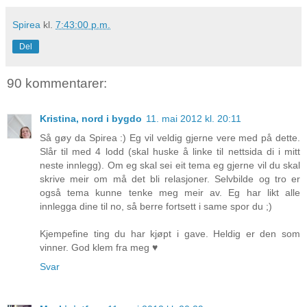
Spirea
kl.
7:43:00 p.m.
Del
90 kommentarer:
Kristina, nord i bygdo
11. mai 2012 kl. 20:11
Så gøy da Spirea :) Eg vil veldig gjerne vere med på dette.
Slår til med 4 lodd (skal huske å linke til nettsida di i mitt
neste innlegg). Om eg skal sei eit tema eg gjerne vil du skal
skrive meir om må det bli relasjoner. Selvbilde og tro er
også tema kunne tenke meg meir av. Eg har likt alle
innlegga dine til no, så berre fortsett i same spor du ;)
Kjempefine ting du har kjøpt i gave. Heldig er den som
vinner. God klem fra meg ♥
Svar