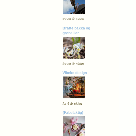
for ett år siden
Bratte bakka og
grøne lier
for ett år siden
Vibeke design
for 6 år siden
{Fabelaktig}