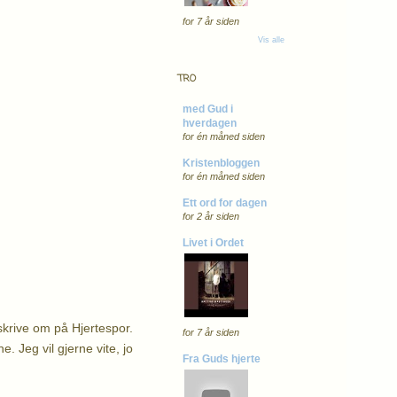
for 7 år siden
Vis alle
TRO
med Gud i
hverdagen
for én måned siden
Kristenbloggen
for én måned siden
Ett ord for dagen
for 2 år siden
Livet i Ordet
skrive om på Hjertespor.
for 7 år siden
. Jeg vil gjerne vite, jo
Fra Guds hjerte