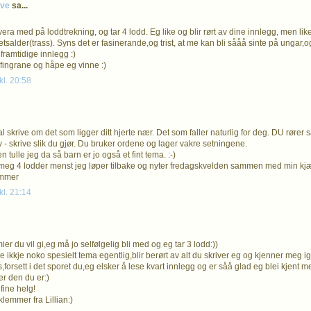
øve
sa...
vera med på loddtrekning, og tar 4 lodd. Eg like og blir rørt av dine innlegg, men li
tsalder(trass). Syns det er fasinerande,og trist, at me kan bli sååå sinte på ungar,og
framtidige innlegg :)
fingrane og håpe eg vinne :)
kl. 20:58
al skrive om det som ligger ditt hjerte nær. Det som faller naturlig for deg. DU røre
 - skrive slik du gjør. Du bruker ordene og lager vakre setningene.
en tulle jeg da så barn er jo også et fint tema. :-)
meg 4 lodder menst jeg løper tilbake og nyter fredagskvelden sammen med min kjæ
emmer
kl. 21:14
ier du vil gi,eg må jo selfølgelig bli med og eg tar 3 lodd:))
e ikkje noko spesielt tema egentlig,blir berørt av alt du skriver eg og kjenner meg i
,forsett i det sporet du,eg elsker å lese kvart innlegg og er såå glad eg blei kjent 
 er den du er:)
fine helg!
emmer fra Lillian:)