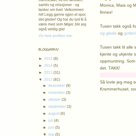
mennesker, litt om familien,
Monica, Maia og Ma
samliv og relasjoner - og
tanker om livet. Velkommen
finnes!
hit! Legg gjerne igjen et spor,
det gleder! Og har du lyst til å
være med som følger, blir jeg
Tusen takk også fo
også veldig gla!
og glede
og
gotte
Vis hele profilen min
Tusen takk til alle
BLOGGARKIV
kjente og ukjente so
►
2015
(8)
oppmuntring. Som ne
►
2014
(5)
det. TAKK!
►
2013
(31)
▼
2012
(81)
Så lovte jeg meg se
►
desember
(9)
Kremmerhuset, som 
►
november
(3)
►
oktober
(3)
►
september
(3)
►
august
(6)
►
juli
(4)
►
juni
(5)
▼
mai
(5)