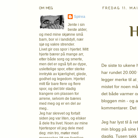
OM MEG
FREDAG 11. MA
Spirea
H
Jente i sin
beste alder,
og med mine skjønne små
barn, bor vi i landidyll, nær
sjø og vakre strender.
Livet gir oss spor i hjertet. Mitt
hjerte bærer på mange arr,
etter både sorg og smerte,
men det er også fylt av dype,
De siste to ukene 
uslettelige spor, etter sterke
har rundet 20.000 
inntrykk av kjærlighet, glede,
godhet og legedom. Hjertet
legger merke til a
mitt får bare flere og flere
mistet for noen må
spor, og det blir stadig
det både varmer og
trangere om plassen for
arrene, selvom de bæres
bloggen min - og a
med meg og er en del av
kommentarer. Det b
meg..
Jeg har skrevet og fortalt
siden jeg var liten, og elsker
Jeg har lyst til å r
å dele fra livet. Noen av mine
hjertespor vil jeg dele med
min blogg på sine 
deg: min tro, møter med
daglig. Tusen takk 