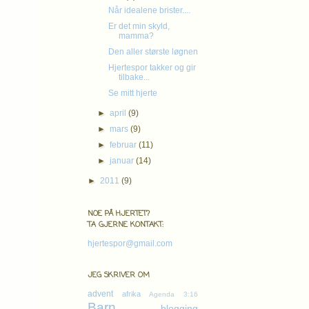
Når idealene brister....
Er det min skyld,
mamma?
Den aller største løgnen
Hjertespor takker og gir
tilbake...
Se mitt hjerte
►
april
(9)
►
mars
(9)
►
februar
(11)
Førs
►
januar
(14)
Cookies & 
►
2011
(9)
- og et gråt
NOE PÅ HJERTET?
TA GJERNE KONTAKT:
hjertespor@gmail.com
JEG SKRIVER OM
advent
afrika
Agenda 3:16
Barn
blogging