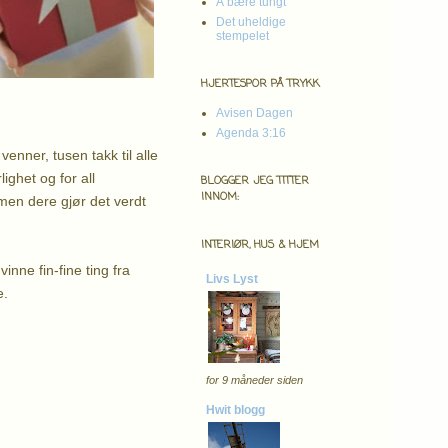
Å bære tungt
Det uheldige
stempelet
HJERTESPOR PÅ TRYKK
Avisen Dagen
Agenda 3:16
enner, tusen takk til alle
lighet og for all
BLOGGER JEG TITTER
INNOM:
 men dere gjør det verdt
INTERIØR, HUS & HJEM
inne fin-fine ting fra
Livs Lyst
e.
for 9 måneder siden
Hwit blogg