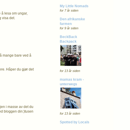
My Little Nomads
for 7 år siden
ke å lesa om ungar,
 visa det.
Den afrikanske
farmen
for 9 år siden
BeckBack
Backpack
r så mange bare ved å
re. Håper du gjør det
for 13 år siden
mamas kram -
unterwegs
gjen i masse av det du
med bloggen din:)tusen
for 13 år siden
Spotted by Locals