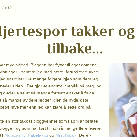
I 2012
jertespor takker og
tilbake...
har mye skjedd. Bloggen har flyttet til eget domene,
visninger - samt at jeg med store, forundrede øyne
t jeg snart har like mange følgere igjen som dem jeg
neder siden...Det gjør et enormt inntrykk på meg, og
 gleder å se at så mange fortsatt ønsker å følge
t så mange av dere legger igjen de nydeligste
etyr mye mer enn jeg kan klare å sette ord på.
ette en stor takk til bloggvenner som i april anbefalte
blogger, og som har ført til nokså mange flere lesere
til
Monicas liv
,
Fabelaktig
og
Mrs. Hardy
. Dere -