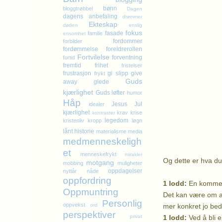
bønn
bloggtrøbbel
Dagen
dagens anbefaling
drømmer
Ekteskap
døden
enslig
fokus
fasade
familie
ensomhet
fordommer
forbilder
fordømmelse
foreldrerollen
Fortvilelse
forventning
fortid
fremtid
frihet
fristelser
frustrasjon
gi slipp
give
frykt
Guds
away
glede
kjærlighet
Guds løfter
humor
Håp
Jesus
Jul
idealer
kjærlighet
krav
krise
kontraster
legedom
kristenliv
kropp
løgn
Andr
lånt historie
materialisme
media
2 Cookies & 
medmenneskeligh
et
menneskefrykt
mirakler
Og dette er hva du 
motgang
mobbing
muligheter
oppdagelser
nyttår
nåde
oppfordring
1 lodd:
En komment
Oppmuntring
Det kan være om alt
Personlig
oppvekst
mer konkret jo bedr
ord
perspektiver
1 lodd:
Ved å bli e
privat