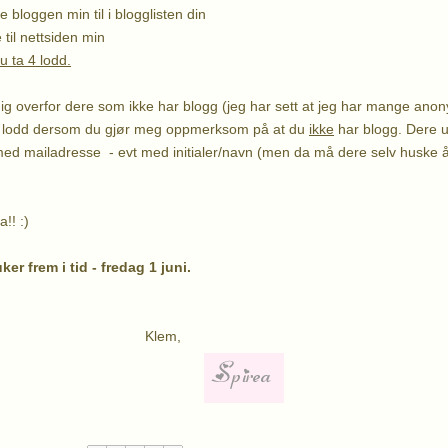
 bloggen min til i blogglisten din
 til nettsiden min
 ta 4 lodd.
dig overfor dere som ikke har blogg (jeg har sett at jeg har mange anon
tra lodd dersom du gjør meg oppmerksom på at du
ikke
har blogg. Dere u
med mailadresse - evt med initialer/navn (men da må dere selv huske 
a!! :)
ker frem i tid - fredag 1 juni.
lem,