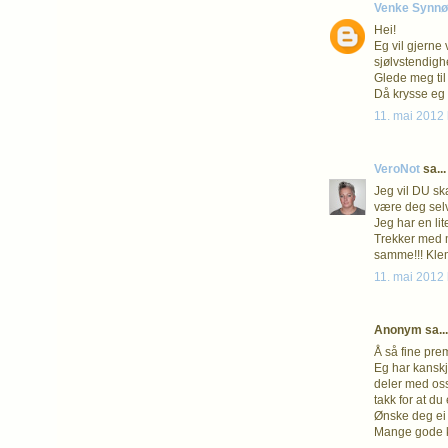
Venke Synn
Hei!
Eg vil gjerne 
sjølvstendighe
Glede meg til 
Då krysse eg 
11. mai 2012 
VeroNot
sa...
Jeg vil DU sk
være deg selv
Jeg har en lit
Trekker med 
samme!!! Kl
11. mai 2012 
Anonym sa...
Å så fine prem
Eg har kanskj
deler med oss
takk for at du
Ønske deg ei 
Mange gode kl