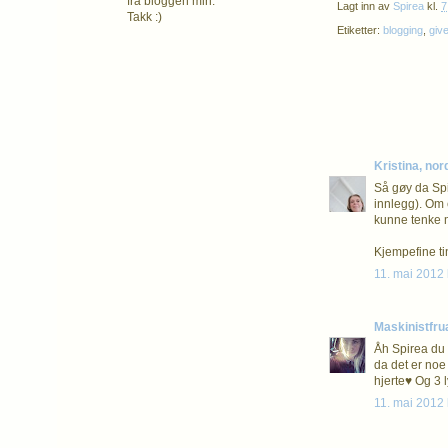
fra bloggen min.
Lagt inn av
Spirea
kl.
7
Takk :)
Etiketter:
blogging
,
giv
Kristina, nor
Så gøy da Spir
innlegg). Om e
kunne tenke me
Kjempefine ti
11. mai 2012 
Maskinistfru
Åh Spirea du e
da det er noe
hjerte♥ Og 3 
11. mai 2012 