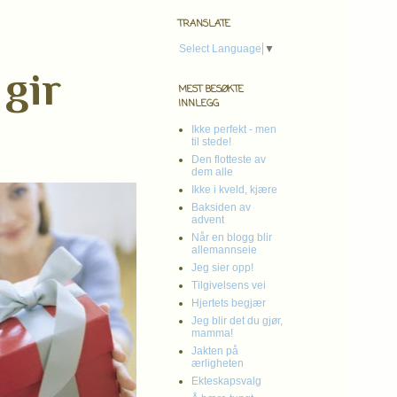
TRANSLATE
Select Language
▼
 gir
MEST BESØKTE
INNLEGG
Ikke perfekt - men
til stede!
Den flotteste av
dem alle
Ikke i kveld, kjære
Baksiden av
advent
Når en blogg blir
allemannseie
Jeg sier opp!
Tilgivelsens vei
Hjertets begjær
Jeg blir det du gjør,
mamma!
Jakten på
ærligheten
Ekteskapsvalg