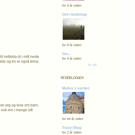
for 6 år siden
Ord i landskap
for 8 år siden
Hm...
l nettsida di i mitt neste
for 9 år siden
bilde og tro er også tema
Vis alle
REISEBLOGGER
Maliva`s verden
iker jeg og lese om barn,
 nok inn i mange sitt
for ett år siden
Travel Blog
for 2 år siden