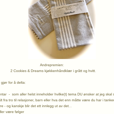
epremien:
Dreams kjøkkenhåndklær i grått og hvitt.
gjør for å delta:
ar - som aller helst inneholder hvilke(t) tema DU ønsker at jeg skal 
 fra tro til relasjoner, barn eller hva det enn måtte være du har i tankene
e - og kanskje blir det ett innlegg ut av det...
ller være følger