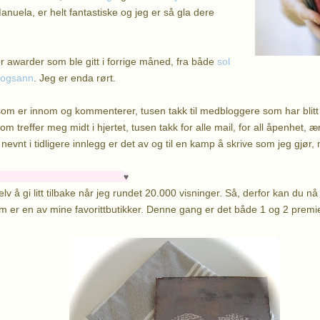
nuela, er helt fantastiske og jeg er så gla dere
r awarder som ble gitt i forrige måned, fra både
sol
riogsann
. Jeg er enda rørt.
 som er innom og kommenterer, tusen takk til medbloggere som har blitt v
m treffer meg midt i hjertet, tusen takk for alle mail, for all åpenhet, ær
vnt i tidligere innlegg er det av og til en kamp å skrive som jeg gjør,
♥
lv å gi litt tilbake når jeg rundet 20.000 visninger. Så, derfor kan du nå v
er en av mine favorittbutikker. Denne gang er det både 1 og 2 premi