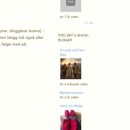
for 7 år siden
Vis alle
yme, bloggløse lesere) -
FOTO, DIKT & SKRIVE-
ten blogg må også aller
BLOGGER
å følge med på
A Lady and her
Mac
for 4 måneder siden
Mørkerommet
for 2 år siden
amo sin blogg