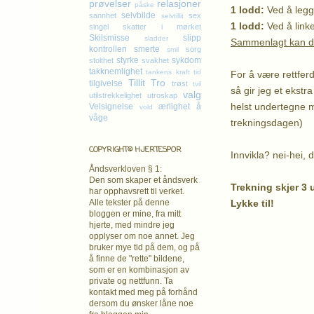
prøvelser
relasjoner
påske
1 lodd:
Ved å legge
selvbilde
sannhet
sex
selvtillit
1 lodd:
Ved å linke
singel
skatter i mørket
Skilsmisse
slipp
sladder
Sammenlagt kan du
kontrollen
smerte
sorg
smil
styrke
sykdom
stolthet
svakhet
takknemlighet
tankens kraft
tid
For å være rettfer
Tillit
Tro
tilgivelse
trøst
tvil
så gir jeg et eks
valg
utilstrekkelighet
utroskap
helst undertegne 
Velsignelse
ærlighet
å
vold
våge
trekningsdagen)
COPYRIGHT© HJERTESPOR
Innvikla? nei-hei, d
Åndsverkloven § 1:
Den som skaper et åndsverk
Trekning skjer 3 u
har opphavsrett
til verket.
Lykke til!
Alle tekster på denne
bloggen er mine, fra mitt
hjerte, med mindre jeg
K
opplyser om noe annet. Jeg
bruker mye tid på dem, og på
å finne de "rette" bildene,
som er en kombinasjon av
private og nettfunn. Ta
kontakt med meg på forhånd
dersom du ønsker låne noe