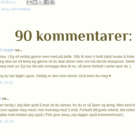
:43:00 p.m.
e away
,
takknemlighet
90 kommentarer:
d i bygdo
sa...
ea :) Eg vil veldig gjerne vere med på dette. Slår til med 4 lodd (skal huske å linke ti
g skal sei eit tema eg gjerne vil du skal skrive meir om må det bli relasjoner. Selv
g meir av. Eg har likt alle innlegga dine til no, så berre fortsett i same spor du ;)
ng du har kjøpt i gave. Heldig er den som vinner. God klem fra meg ♥
kl. 20:11
a
sa...
r herlig:) Jeg liker godt å lese alt du skriver, for du er så åpen og ærlig. Men best l
 som opptar meg mest i min hverdag med 3 små. Fortsett ditt gode arbeid, det virker
lykke lodd trekker jeg også:) Fiiin give away, jeg digger også kremmerhuset:)
kl. 20:29