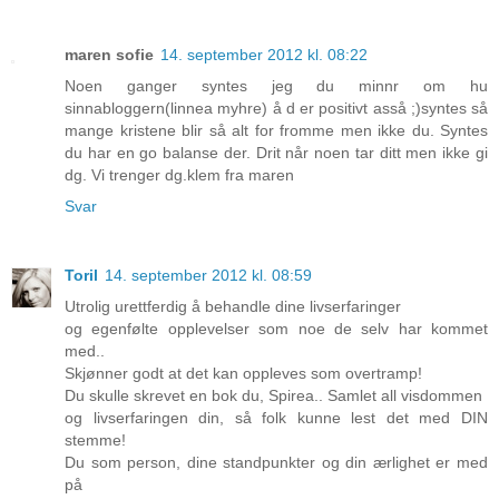
maren sofie
14. september 2012 kl. 08:22
Noen ganger syntes jeg du minnr om hu
sinnabloggern(linnea myhre) å d er positivt asså ;)syntes så
mange kristene blir så alt for fromme men ikke du. Syntes
du har en go balanse der. Drit når noen tar ditt men ikke gi
dg. Vi trenger dg.klem fra maren
Svar
Toril
14. september 2012 kl. 08:59
Utrolig urettferdig å behandle dine livserfaringer
og egenfølte opplevelser som noe de selv har kommet
med..
Skjønner godt at det kan oppleves som overtramp!
Du skulle skrevet en bok du, Spirea.. Samlet all visdommen
og livserfaringen din, så folk kunne lest det med DIN
stemme!
Du som person, dine standpunkter og din ærlighet er med
på