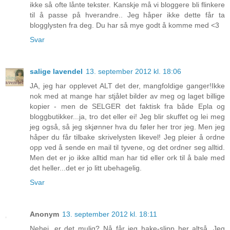
ikke så ofte lånte tekster. Kanskje må vi bloggere bli flinkere
til å passe på hverandre.. Jeg håper ikke dette får ta
blogglysten fra deg. Du har så mye godt å komme med <3
Svar
salige lavendel
13. september 2012 kl. 18:06
JA, jeg har opplevet ALT det der, mangfoldige ganger!Ikke
nok med at mange har stjålet bilder av meg og laget billige
kopier - men de SELGER det faktisk fra både Epla og
bloggbutikker...ja, tro det eller ei! Jeg blir skuffet og lei meg
jeg også, så jeg skjønner hva du føler her tror jeg. Men jeg
håper du får tilbake skrivelysten likevel! Jeg pleier å ordne
opp ved å sende en mail til tyvene, og det ordner seg alltid.
Men det er jo ikke alltid man har tid eller ork til å bale med
det heller...det er jo litt ubehagelig.
Svar
Anonym
13. september 2012 kl. 18:11
Nehei, er det mulig? Nå får jeg hake-slipp her altså. Jeg