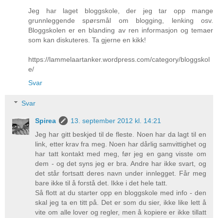
Jeg har laget bloggskole, der jeg tar opp mange
grunnleggende spørsmål om blogging, lenking osv.
Bloggskolen er en blanding av ren informasjon og temaer
som kan diskuteres. Ta gjerne en kikk!
https://lammelaartanker.wordpress.com/category/bloggskol
e/
Svar
Svar
Spirea
13. september 2012 kl. 14:21
Jeg har gitt beskjed til de fleste. Noen har da lagt til en
link, etter krav fra meg. Noen har dårlig samvittighet og
har tatt kontakt med meg, før jeg en gang visste om
dem - og det syns jeg er bra. Andre har ikke svart, og
det står fortsatt deres navn under innlegget. Får meg
bare ikke til å forstå det. Ikke i det hele tatt.
Så flott at du starter opp en bloggskole med info - den
skal jeg ta en titt på. Det er som du sier, ikke like lett å
vite om alle lover og regler, men å kopiere er ikke tillatt