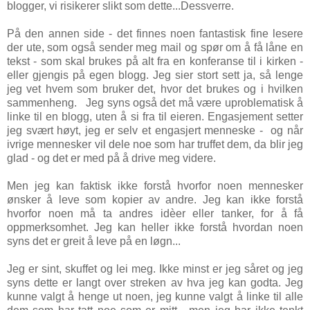
blogger, vi risikerer slikt som dette...Dessverre.
På den annen side - det finnes noen fantastisk fine lesere
der ute, som også sender meg mail og spør om å få låne en
tekst - som skal brukes på alt fra en konferanse til i kirken -
eller gjengis på egen blogg. Jeg sier stort sett ja, så lenge
jeg vet hvem som bruker det, hvor det brukes og i hvilken
sammenheng. Jeg syns også det må være uproblematisk å
linke til en blogg, uten å si fra til eieren. Engasjement setter
jeg svært høyt, jeg er selv et engasjert menneske - og når
ivrige mennesker vil dele noe som har truffet dem, da blir jeg
glad - og det er med på å drive meg videre.
Men jeg kan faktisk ikke forstå hvorfor noen mennesker
ønsker å leve som kopier av andre. Jeg kan ikke forstå
hvorfor noen må ta andres idèer eller tanker, for å få
oppmerksomhet. Jeg kan heller ikke forstå hvordan noen
syns det er greit å leve på en løgn...
Jeg er sint, skuffet og lei meg. Ikke minst er jeg såret og jeg
syns dette er langt over streken av hva jeg kan godta. Jeg
kunne valgt å henge ut noen, jeg kunne valgt å linke til alle