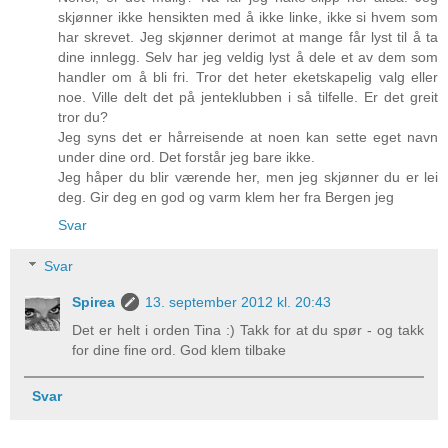
skjønner ikke hensikten med å ikke linke, ikke si hvem som
har skrevet. Jeg skjønner derimot at mange får lyst til å ta
dine innlegg. Selv har jeg veldig lyst å dele et av dem som
handler om å bli fri. Tror det heter eketskapelig valg eller
noe. Ville delt det på jenteklubben i så tilfelle. Er det greit
tror du?
Jeg syns det er hårreisende at noen kan sette eget navn
under dine ord. Det forstår jeg bare ikke.
Jeg håper du blir værende her, men jeg skjønner du er lei
deg. Gir deg en god og varm klem her fra Bergen jeg
Svar
Svar
Spirea
13. september 2012 kl. 20:43
Det er helt i orden Tina :) Takk for at du spør - og takk
for dine fine ord. God klem tilbake
Svar