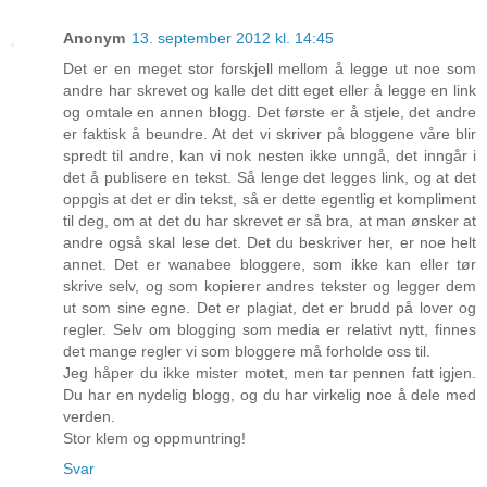
Anonym
13. september 2012 kl. 14:45
Det er en meget stor forskjell mellom å legge ut noe som
andre har skrevet og kalle det ditt eget eller å legge en link
og omtale en annen blogg. Det første er å stjele, det andre
er faktisk å beundre. At det vi skriver på bloggene våre blir
spredt til andre, kan vi nok nesten ikke unngå, det inngår i
det å publisere en tekst. Så lenge det legges link, og at det
oppgis at det er din tekst, så er dette egentlig et kompliment
til deg, om at det du har skrevet er så bra, at man ønsker at
andre også skal lese det. Det du beskriver her, er noe helt
annet. Det er wanabee bloggere, som ikke kan eller tør
skrive selv, og som kopierer andres tekster og legger dem
ut som sine egne. Det er plagiat, det er brudd på lover og
regler. Selv om blogging som media er relativt nytt, finnes
det mange regler vi som bloggere må forholde oss til.
Jeg håper du ikke mister motet, men tar pennen fatt igjen.
Du har en nydelig blogg, og du har virkelig noe å dele med
verden.
Stor klem og oppmuntring!
Svar