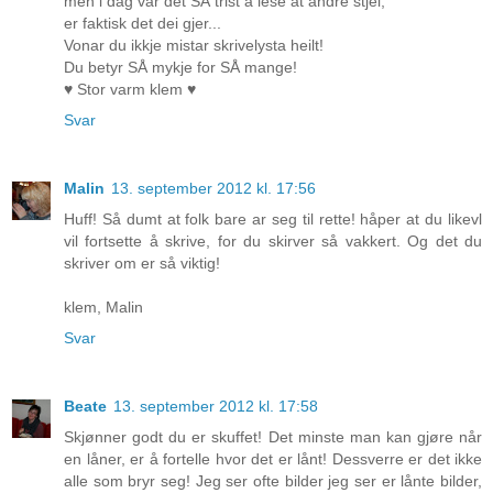
men i dag var det SÅ trist å lese at andre stjel,
er faktisk det dei gjer...
Vonar du ikkje mistar skrivelysta heilt!
Du betyr SÅ mykje for SÅ mange!
♥ Stor varm klem ♥
Svar
Malin
13. september 2012 kl. 17:56
Huff! Så dumt at folk bare ar seg til rette! håper at du likevl
vil fortsette å skrive, for du skirver så vakkert. Og det du
skriver om er så viktig!
klem, Malin
Svar
Beate
13. september 2012 kl. 17:58
Skjønner godt du er skuffet! Det minste man kan gjøre når
en låner, er å fortelle hvor det er lånt! Dessverre er det ikke
alle som bryr seg! Jeg ser ofte bilder jeg ser er lånte bilder,