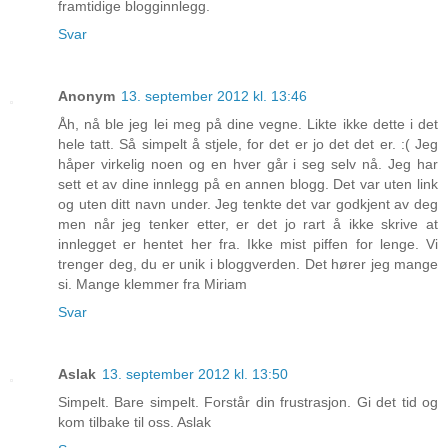
framtidige blogginnlegg.
Svar
Anonym
13. september 2012 kl. 13:46
Åh, nå ble jeg lei meg på dine vegne. Likte ikke dette i det
hele tatt. Så simpelt å stjele, for det er jo det det er. :( Jeg
håper virkelig noen og en hver går i seg selv nå. Jeg har
sett et av dine innlegg på en annen blogg. Det var uten link
og uten ditt navn under. Jeg tenkte det var godkjent av deg
men når jeg tenker etter, er det jo rart å ikke skrive at
innlegget er hentet her fra. Ikke mist piffen for lenge. Vi
trenger deg, du er unik i bloggverden. Det hører jeg mange
si. Mange klemmer fra Miriam
Svar
Aslak
13. september 2012 kl. 13:50
Simpelt. Bare simpelt. Forstår din frustrasjon. Gi det tid og
kom tilbake til oss. Aslak