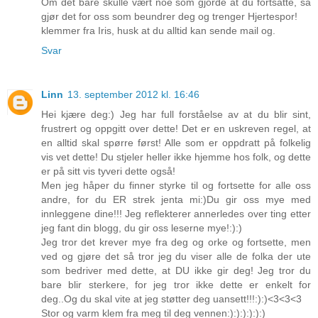
Om det bare skulle vært noe som gjorde at du fortsatte, så
gjør det for oss som beundrer deg og trenger Hjertespor!
klemmer fra Iris, husk at du alltid kan sende mail og.
Svar
Linn
13. september 2012 kl. 16:46
Hei kjære deg:) Jeg har full forståelse av at du blir sint,
frustrert og oppgitt over dette! Det er en uskreven regel, at
en alltid skal spørre først! Alle som er oppdratt på folkelig
vis vet dette! Du stjeler heller ikke hjemme hos folk, og dette
er på sitt vis tyveri dette også!
Men jeg håper du finner styrke til og fortsette for alle oss
andre, for du ER strek jenta mi:)Du gir oss mye med
innleggene dine!!! Jeg reflekterer annerledes over ting etter
jeg fant din blogg, du gir oss leserne mye!:):)
Jeg tror det krever mye fra deg og orke og fortsette, men
ved og gjøre det så tror jeg du viser alle de folka der ute
som bedriver med dette, at DU ikke gir deg! Jeg tror du
bare blir sterkere, for jeg tror ikke dette er enkelt for
deg..Og du skal vite at jeg støtter deg uansett!!!:):)<3<3<3
Stor og varm klem fra meg til deg vennen:):):):):):)