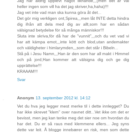
Jag har aldrig upplevt något liknande,,,(men det är väl
heller ingen som vill ha det jag skriver,ha,haha)!!!
Jag vet inte vad man ska kunna göra åt det...
Det gör mig verkligen ont,Spirea,,,men låt INTE detta hindra
dig ifrån att dela med dig av allt,som har en sådan
välsignad betydelse för så många människor!!!
Sluta inte skriva,för då har de "vunnit",,,och du vet vad vi
har att kämpa emot,,,inte kött och blod,utan andemakter
och väldigheter i himlarymden,,,som det står i Bibeln...
Stå på i Jesu Namn,,,Han är den som har all makt i Himmel
och på jord,Han kommer att välsigna dig och ge dig
upprättelse!!!
KRAAAM!!!
Svar
Anonym
13. september 2012 kl. 14:12
Vet du hva jeg legger mest merke til i dette innlegget? Du
har ikke skrevet "klem" over navnet ditt...Vet ikke om det er
bevisst, men jeg kan tenke meg det sier noe om hvordan du
har det. Du er så raus med klemmene ellers... Jeg syns
dette var leit. Å blogge innebærer en risk, men som dette