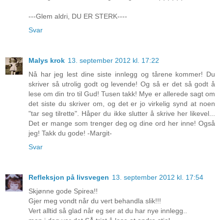
---Glem aldri, DU ER STERK----
Svar
Malys krok
13. september 2012 kl. 17:22
Nå har jeg lest dine siste innlegg og tårene kommer! Du
skriver så utrolig godt og levende! Og så er det så godt å
lese om din tro til Gud! Tusen takk! Mye er allerede sagt om
det siste du skriver om, og det er jo virkelig synd at noen
"tar seg tilrette". Håper du ikke slutter å skrive her likevel...
Det er mange som trenger deg og dine ord her inne! Også
jeg! Takk du gode! -Margit-
Svar
Refleksjon på livsvegen
13. september 2012 kl. 17:54
Skjønne gode Spirea!!
Gjer meg vondt når du vert behandla slik!!!
Vert alltid så glad når eg ser at du har nye innlegg..