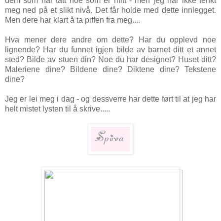
dem som har tatt noe som er mitt - men jeg har ikke tenkt
meg ned på et slikt nivå. Det får holde med dette innlegget.
Men dere har klart å ta piffen fra meg....
Hva mener dere andre om dette? Har du opplevd noe
lignende? Har du funnet igjen bilde av barnet ditt et annet
sted? Bilde av stuen din? Noe du har designet? Huset ditt?
Maleriene dine? Bildene dine? Diktene dine? Tekstene
dine?
Jeg er lei meg i dag - og dessverre har dette ført til at jeg har
helt mistet lysten til å skrive.....