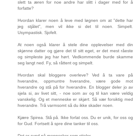
slett ta æren for noe andre har slitt i dager med for å
forfatte?
Hvordan klarer noen å leve med løgnen om at "dette har
jeg stjålet", men vil ikke si det til noen. Simpelt.
Usympastisk. Sjofelt.
At noen også klarer å stele dine opplevelser med din
skjønne datter og gjøre det til sitt eget, er det mest råeste
og simpleste jeg har hørt. Vedkommende burde skamme
seg langt ned. Fy, så råttent og simpelt.
Hvordan skal bloggere overleve? Ved å ta vare på
hverandre, oppmuntre hverandre, være gode mot
hverandre og stå på for hverandre. En blogger deler jo av
sjela si, av livet sitt, - noe som av og til kan være veldig
vanskelig. Og et menneske er skjørt. Så vær forsiktig med
hverandre. Trå varmsomt så du ikke skader noen.
Kjære Spirea. Stå på. Ikke forlat oss. Du er unik, for oss og
for Gud. Fortsett å spre dine tanker til oss.
Det er synd på mennesker som stjeler.