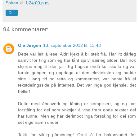
Spirea
kl.
1:24:00 p.m.
Del
94 kommentarer:
Ole Jørgen
13. september 2012 kl. 13:43
Dette var leit å lese. Aldri kjekt å bli stelt frå. Har litt dårleg
samvit for ting som eg har lånt sjølv, særleg bilder. Bør nok
skjerpe meg litt der, ja... Eg hugsar endå kor skuffa eg var
første gongen eg oppdaga at den elevteksten eg hadde
sitte i lang tid og retta og kommentert, var henta frå ei
tekstdelingsside på internett. Det var inga god kjensle, det
heller!
Dette med åndsverk og låning er komplisert, og eg har
forståing for dei som ynksjer å vise fram gode tekstar dei
har funne. Men eg har derimoot inga forståing for dei som
set eige namn under.
Takk for viktig påminning! Greit å ha bakhovudet for