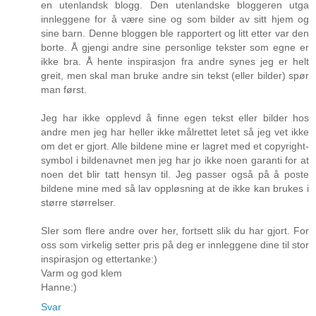
en utenlandsk blogg. Den utenlandske bloggeren utga
innleggene for å være sine og som bilder av sitt hjem og
sine barn. Denne bloggen ble rapportert og litt etter var den
borte. Å gjengi andre sine personlige tekster som egne er
ikke bra. Å hente inspirasjon fra andre synes jeg er helt
greit, men skal man bruke andre sin tekst (eller bilder) spør
man først.
Jeg har ikke opplevd å finne egen tekst eller bilder hos
andre men jeg har heller ikke målrettet letet så jeg vet ikke
om det er gjort. Alle bildene mine er lagret med et copyright-
symbol i bildenavnet men jeg har jo ikke noen garanti for at
noen det blir tatt hensyn til. Jeg passer også på å poste
bildene mine med så lav oppløsning at de ikke kan brukes i
større størrelser.
SIer som flere andre over her, fortsett slik du har gjort. For
oss som virkelig setter pris på deg er innleggene dine til stor
inspirasjon og ettertanke:)
Varm og god klem
Hanne:)
Svar