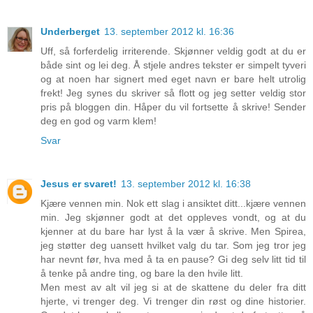
Underberget
13. september 2012 kl. 16:36
Uff, så forferdelig irriterende. Skjønner veldig godt at du er
både sint og lei deg. Å stjele andres tekster er simpelt tyveri
og at noen har signert med eget navn er bare helt utrolig
frekt! Jeg synes du skriver så flott og jeg setter veldig stor
pris på bloggen din. Håper du vil fortsette å skrive! Sender
deg en god og varm klem!
Svar
Jesus er svaret!
13. september 2012 kl. 16:38
Kjære vennen min. Nok ett slag i ansiktet ditt...kjære vennen
min. Jeg skjønner godt at det oppleves vondt, og at du
kjenner at du bare har lyst å la vær å skrive. Men Spirea,
jeg støtter deg uansett hvilket valg du tar. Som jeg tror jeg
har nevnt før, hva med å ta en pause? Gi deg selv litt tid til
å tenke på andre ting, og bare la den hvile litt.
Men mest av alt vil jeg si at de skattene du deler fra ditt
hjerte, vi trenger deg. Vi trenger din røst og dine historier.