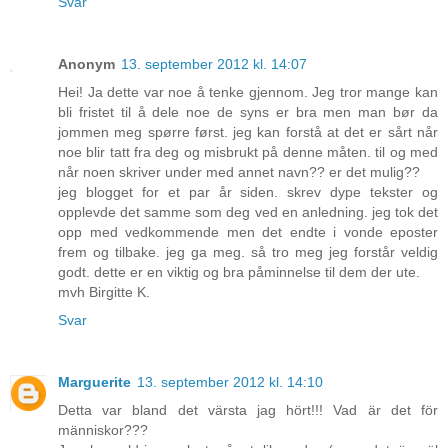
Svar
Anonym
13. september 2012 kl. 14:07
Hei! Ja dette var noe å tenke gjennom. Jeg tror mange kan
bli fristet til å dele noe de syns er bra men man bør da
jommen meg spørre først. jeg kan forstå at det er sårt når
noe blir tatt fra deg og misbrukt på denne måten. til og med
når noen skriver under med annet navn?? er det mulig??
jeg blogget for et par år siden. skrev dype tekster og
opplevde det samme som deg ved en anledning. jeg tok det
opp med vedkommende men det endte i vonde eposter
frem og tilbake. jeg ga meg. så tro meg jeg forstår veldig
godt. dette er en viktig og bra påminnelse til dem der ute.
mvh Birgitte K.
Svar
Marguerite
13. september 2012 kl. 14:10
Detta var bland det värsta jag hört!!! Vad är det för
människor???