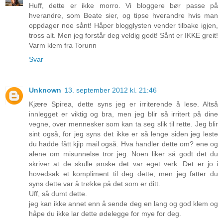
Huff, dette er ikke morro. Vi bloggere bør passe på
hverandre, som Beate sier, og tipse hverandre hvis man
oppdager noe sånt! Håper blogglysten vender tilbake igjen,
tross alt. Men jeg forstår deg veldig godt! Sånt er IKKE greit!
Varm klem fra Torunn
Svar
Unknown
13. september 2012 kl. 21:46
Kjære Spirea, dette syns jeg er irriterende å lese. Altså
innlegget er viktig og bra, men jeg blir så irritert på dine
vegne, over mennesker som kan ta seg slik til rette. Jeg blir
sint også, for jeg syns det ikke er så lenge siden jeg leste
du hadde fått kjip mail også. Hva handler dette om? ene og
alene om misunnelse tror jeg. Noen liker så godt det du
skriver at de skulle ønske det var eget verk. Det er jo i
hovedsak et kompliment til deg dette, men jeg fatter du
syns dette var å trøkke på det som er ditt.
Uff, så dumt dette.
jeg kan ikke annet enn å sende deg en lang og god klem og
håpe du ikke lar dette ødelegge for mye for deg.