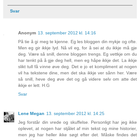
Svar
Anonym
13. september 2012 kl. 14:16
På tie å gi meg te kjenne. Eg les bloggen din mykje og ofte.
Men eg gir ikkje lyd. Nå vil eg, for å sei at du ikkje må gje
deg. Være så snill, denne bloggen trengs. Eg vettkje om du
har tenkt på å gje deg hell, men eg håpe ikkje det. La ikkje
slikt tull få vinne øve deg. Det e jo et kompliment at nogen
vil ha tekstene dine, men det ska ikkje ver sånn her. Være
så snill, heve deg øve det og gå videre selv om atte det
ikkje er lett. H.G
Svar
Lene Megan
13. september 2012 kl. 14:25
Jeg forstår din vrede og skuffelse. Personligt har jeg ikke
oplevet, at nogen har stjålet af min tekst og mine historier,
men jeg har heller ikke søgt efter det. Måske findes det