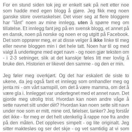
For en stund siden tok jeg er enkelt søk på nett etter noe
som hadde med egen blogg å gjøre. Jeg fikk meg noen
ganske store overraskelser. Det viser seg at flere bloggere
har "lånt" noen av mine innlegg,
uten
å spørre meg om
tillatelse. Et innlegg fant jeg på en svensk blogg, et annet på
en dansk, noen på norske og noen er og utgitt på Facebook.
Det som opprører meg, er at disse velger å
ikke
linke til meg
eller nevne bloggen min i det hele tatt. Noen har til og med
valgt å undertegne med eget navn - og noen gjør teksten om
- i 2-3 setninger, slik at det kanskje føles litt mer lovlig å
bruke den. Historien er likevel den samme - og den er min.
Jeg føler meg overkjørt. Og det har eskalert de siste to
ukene, da jeg også fant et innlegg som omhandler meg og
jenta mi - om vårt samspill, om det å være mamma, om det å
være gla i. Innlegget var undertegnet med et annet navn. Det
gjorde meg utrolig trist. Hvordan kan noen andre våge å
sette navnet sitt under dèt? Hvordan kan noen sette sitt navn
under noe som er mitt, mine ord, følelser, tanker? Jeg forstår
det ikke - for meg er det helt utenkelig å rappe noe fra andre
på den måten. Det oppleves simpelt - og lite originalt. Jeg
sitter maktesløs og ser det skje - og vet samtidig at vi som