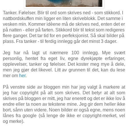
Tanker. Følelser. Blir til ord som skrives ned - som stikkord. I
nattbordskuffen min ligger en liten skriveblokk. Det samme i
vesken min. Kommer idèene må de skrives ned, enten det er
på natten - eller på farten.
Stikkord blir til tekst som redigeres
flere ganger. Det tar tid for en perfeksjonist. Så skal bilder på
plass.
Fra tanker - til ferdig innlegg går det minst 3 dager.
Jeg har nå lagt ut nærmere 100 innlegg. Mye svært
personlig, hentet fra eget liv, egne dyrekjøpte erfaringer,
opplevelser, tanker og følelser. Det koster meg mye å dele,
men jeg gjør det likevel. Litt av grunnen til det, kan du lese
mer om
her
.
På venstre side av bloggen min har jeg valgt å markere at
jeg har copyright på alt som skrives. Det betyr at alt som
skrives på bloggen er mitt, jeg har enerett og det er ikke lov å
endre eller ta noen av tekstene mine. Jeg gir dem heller ikke
bort, sånn uten videre. Noen bilder er også egne, mens noen
lånes fra google (så lenge de ikke er copyright-merket, vel
og merke).