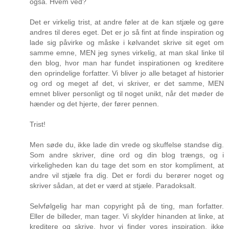
også. Hvem ved?
Det er virkelig trist, at andre føler at de kan stjæle og gøre
andres til deres eget. Det er jo så fint at finde inspiration og
lade sig påvirke og måske i kølvandet skrive sit eget om
samme emne, MEN jeg synes virkelig, at man skal linke til
den blog, hvor man har fundet inspirationen og kreditere
den oprindelige forfatter. Vi bliver jo alle betaget af historier
og ord og meget af det, vi skriver, er det samme, MEN
emnet bliver personligt og til noget unikt, når det møder de
hænder og det hjerte, der fører pennen.
Trist!
Men søde du, ikke lade din vrede og skuffelse standse dig.
Som andre skriver, dine ord og din blog trængs, og i
virkeligheden kan du tage det som en stor kompliment, at
andre vil stjæle fra dig. Det er fordi du berører noget og
skriver sådan, at det er værd at stjæle. Paradoksalt.
Selvfølgelig har man copyright på de ting, man forfatter.
Eller de billeder, man tager. Vi skylder hinanden at linke, at
kreditere og skrive, hvor vi finder vores inspiration, ikke