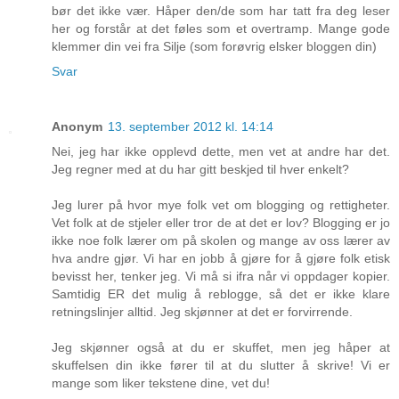
bør det ikke vær. Håper den/de som har tatt fra deg leser
her og forstår at det føles som et overtramp. Mange gode
klemmer din vei fra Silje (som forøvrig elsker bloggen din)
Svar
Anonym
13. september 2012 kl. 14:14
Nei, jeg har ikke opplevd dette, men vet at andre har det.
Jeg regner med at du har gitt beskjed til hver enkelt?
Jeg lurer på hvor mye folk vet om blogging og rettigheter.
Vet folk at de stjeler eller tror de at det er lov? Blogging er jo
ikke noe folk lærer om på skolen og mange av oss lærer av
hva andre gjør. Vi har en jobb å gjøre for å gjøre folk etisk
bevisst her, tenker jeg. Vi må si ifra når vi oppdager kopier.
Samtidig ER det mulig å reblogge, så det er ikke klare
retningslinjer alltid. Jeg skjønner at det er forvirrende.
Jeg skjønner også at du er skuffet, men jeg håper at
skuffelsen din ikke fører til at du slutter å skrive! Vi er
mange som liker tekstene dine, vet du!