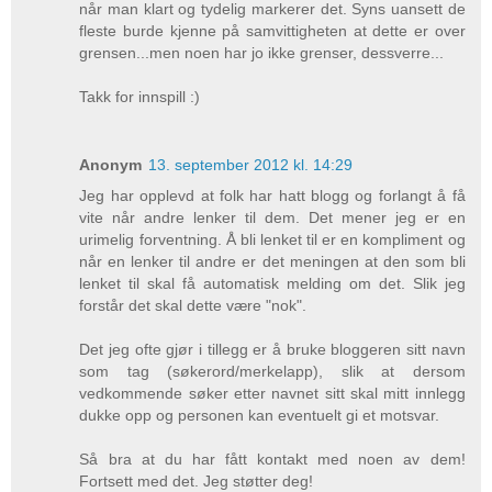
når man klart og tydelig markerer det. Syns uansett de
fleste burde kjenne på samvittigheten at dette er over
grensen...men noen har jo ikke grenser, dessverre...
Takk for innspill :)
Anonym
13. september 2012 kl. 14:29
Jeg har opplevd at folk har hatt blogg og forlangt å få
vite når andre lenker til dem. Det mener jeg er en
urimelig forventning. Å bli lenket til er en kompliment og
når en lenker til andre er det meningen at den som bli
lenket til skal få automatisk melding om det. Slik jeg
forstår det skal dette være "nok".
Det jeg ofte gjør i tillegg er å bruke bloggeren sitt navn
som tag (søkerord/merkelapp), slik at dersom
vedkommende søker etter navnet sitt skal mitt innlegg
dukke opp og personen kan eventuelt gi et motsvar.
Så bra at du har fått kontakt med noen av dem!
Fortsett med det. Jeg støtter deg!