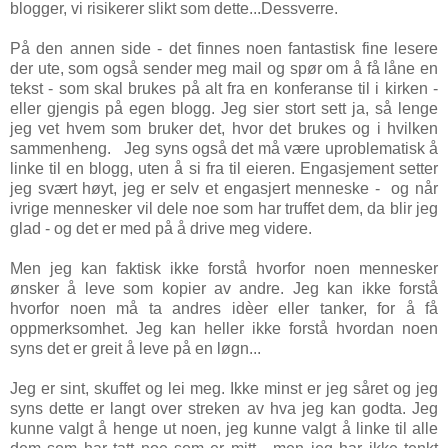
blogger, vi risikerer slikt som dette...Dessverre.
På den annen side - det finnes noen fantastisk fine lesere
der ute, som også sender meg mail og spør om å få låne en
tekst - som skal brukes på alt fra en konferanse til i kirken -
eller gjengis på egen blogg. Jeg sier stort sett ja, så lenge
jeg vet hvem som bruker det, hvor det brukes og i hvilken
sammenheng. Jeg syns også det må være uproblematisk å
linke til en blogg, uten å si fra til eieren. Engasjement setter
jeg svært høyt, jeg er selv et engasjert menneske - og når
ivrige mennesker vil dele noe som har truffet dem, da blir jeg
glad - og det er med på å drive meg videre.
Men jeg kan faktisk ikke forstå hvorfor noen mennesker
ønsker å leve som kopier av andre. Jeg kan ikke forstå
hvorfor noen må ta andres idèer eller tanker, for å få
oppmerksomhet. Jeg kan heller ikke forstå hvordan noen
syns det er greit å leve på en løgn...
Jeg er sint, skuffet og lei meg. Ikke minst er jeg såret og jeg
syns dette er langt over streken av hva jeg kan godta. Jeg
kunne valgt å henge ut noen, jeg kunne valgt å linke til alle