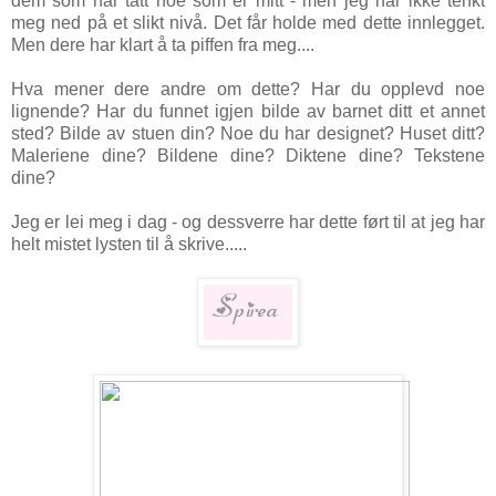
dem som har tatt noe som er mitt - men jeg har ikke tenkt
meg ned på et slikt nivå. Det får holde med dette innlegget.
Men dere har klart å ta piffen fra meg....
Hva mener dere andre om dette? Har du opplevd noe
lignende? Har du funnet igjen bilde av barnet ditt et annet
sted? Bilde av stuen din? Noe du har designet? Huset ditt?
Maleriene dine? Bildene dine? Diktene dine? Tekstene
dine?
Jeg er lei meg i dag - og dessverre har dette ført til at jeg har
helt mistet lysten til å skrive.....