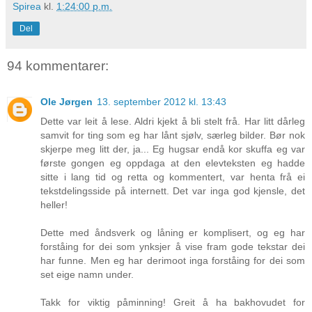
Spirea
kl.
1:24:00 p.m.
Del
94 kommentarer:
Ole Jørgen
13. september 2012 kl. 13:43
Dette var leit å lese. Aldri kjekt å bli stelt frå. Har litt dårleg
samvit for ting som eg har lånt sjølv, særleg bilder. Bør nok
skjerpe meg litt der, ja... Eg hugsar endå kor skuffa eg var
første gongen eg oppdaga at den elevteksten eg hadde
sitte i lang tid og retta og kommentert, var henta frå ei
tekstdelingsside på internett. Det var inga god kjensle, det
heller!
Dette med åndsverk og låning er komplisert, og eg har
forståing for dei som ynksjer å vise fram gode tekstar dei
har funne. Men eg har derimoot inga forståing for dei som
set eige namn under.
Takk for viktig påminning! Greit å ha bakhovudet for