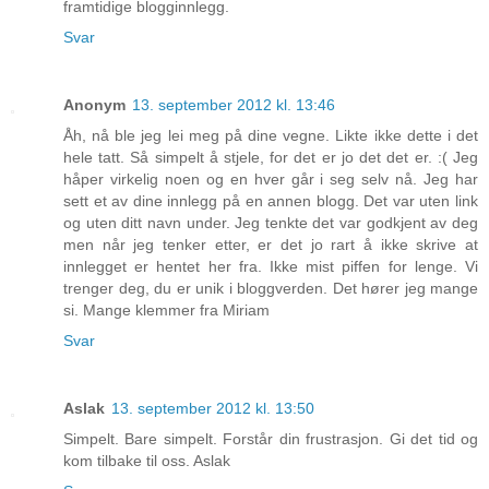
framtidige blogginnlegg.
Svar
Anonym
13. september 2012 kl. 13:46
Åh, nå ble jeg lei meg på dine vegne. Likte ikke dette i det
hele tatt. Så simpelt å stjele, for det er jo det det er. :( Jeg
håper virkelig noen og en hver går i seg selv nå. Jeg har
sett et av dine innlegg på en annen blogg. Det var uten link
og uten ditt navn under. Jeg tenkte det var godkjent av deg
men når jeg tenker etter, er det jo rart å ikke skrive at
innlegget er hentet her fra. Ikke mist piffen for lenge. Vi
trenger deg, du er unik i bloggverden. Det hører jeg mange
si. Mange klemmer fra Miriam
Svar
Aslak
13. september 2012 kl. 13:50
Simpelt. Bare simpelt. Forstår din frustrasjon. Gi det tid og
kom tilbake til oss. Aslak