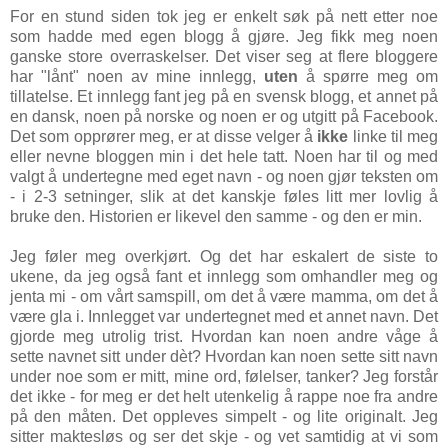
For en stund siden tok jeg er enkelt søk på nett etter noe
som hadde med egen blogg å gjøre. Jeg fikk meg noen
ganske store overraskelser. Det viser seg at flere bloggere
har "lånt" noen av mine innlegg,
uten
å spørre meg om
tillatelse. Et innlegg fant jeg på en svensk blogg, et annet på
en dansk, noen på norske og noen er og utgitt på Facebook.
Det som opprører meg, er at disse velger å
ikke
linke til meg
eller nevne bloggen min i det hele tatt. Noen har til og med
valgt å undertegne med eget navn - og noen gjør teksten om
- i 2-3 setninger, slik at det kanskje føles litt mer lovlig å
bruke den. Historien er likevel den samme - og den er min.
Jeg føler meg overkjørt. Og det har eskalert de siste to
ukene, da jeg også fant et innlegg som omhandler meg og
jenta mi - om vårt samspill, om det å være mamma, om det å
være gla i. Innlegget var undertegnet med et annet navn. Det
gjorde meg utrolig trist. Hvordan kan noen andre våge å
sette navnet sitt under dèt? Hvordan kan noen sette sitt navn
under noe som er mitt, mine ord, følelser, tanker? Jeg forstår
det ikke - for meg er det helt utenkelig å rappe noe fra andre
på den måten. Det oppleves simpelt - og lite originalt. Jeg
sitter maktesløs og ser det skje - og vet samtidig at vi som