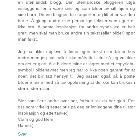
en utenlandsk blogg. Den utenlandske bloggeren utga
innleggene for å være sine og som bilder av sitt hjem og
sine barn. Denne bloggen ble rapportert og litt etter var den
borte. Å gjengi andre sine personlige tekster som egne er
ikke bra. Å hente inspirasjon fra andre synes jeg er helt
greit, men skal man bruke andre sin tekst (eller bilder) spør
man først.
Jeg har ikke opplevd å finne egen tekst eller bilder hos
andre men jeg har heller ikke målrettet letet så jeg vet ikke
om det er gjort. Alle bildene mine er lagret med et copyright-
symbol i bildenavnet men jeg har jo ikke noen garanti for at
noen det blir tatt hensyn til. Jeg passer også på å poste
bildene mine med så lav oppløsning at de ikke kan brukes i
større størrelser.
SIer som flere andre over her, fortsett slik du har gjort. For
oss som virkelig setter pris på deg er innleggene dine til stor
inspirasjon og ettertanke:)
Varm og god klem
Hanne:)
Svar