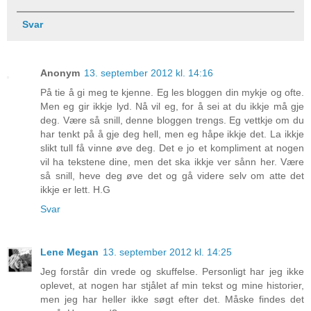
Svar
Anonym
13. september 2012 kl. 14:16
På tie å gi meg te kjenne. Eg les bloggen din mykje og ofte.
Men eg gir ikkje lyd. Nå vil eg, for å sei at du ikkje må gje
deg. Være så snill, denne bloggen trengs. Eg vettkje om du
har tenkt på å gje deg hell, men eg håpe ikkje det. La ikkje
slikt tull få vinne øve deg. Det e jo et kompliment at nogen
vil ha tekstene dine, men det ska ikkje ver sånn her. Være
så snill, heve deg øve det og gå videre selv om atte det
ikkje er lett. H.G
Svar
Lene Megan
13. september 2012 kl. 14:25
Jeg forstår din vrede og skuffelse. Personligt har jeg ikke
oplevet, at nogen har stjålet af min tekst og mine historier,
men jeg har heller ikke søgt efter det. Måske findes det