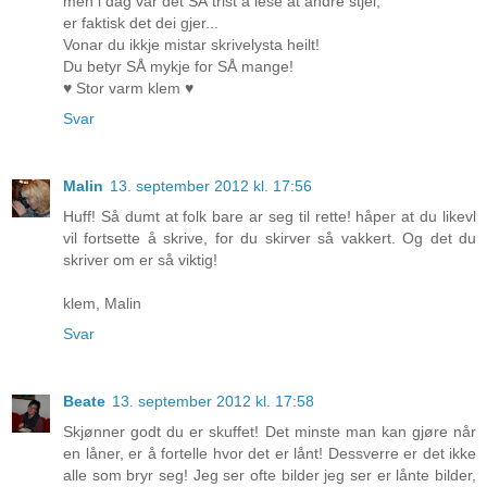
men i dag var det SÅ trist å lese at andre stjel,
er faktisk det dei gjer...
Vonar du ikkje mistar skrivelysta heilt!
Du betyr SÅ mykje for SÅ mange!
♥ Stor varm klem ♥
Svar
Malin
13. september 2012 kl. 17:56
Huff! Så dumt at folk bare ar seg til rette! håper at du likevl
vil fortsette å skrive, for du skirver så vakkert. Og det du
skriver om er så viktig!
klem, Malin
Svar
Beate
13. september 2012 kl. 17:58
Skjønner godt du er skuffet! Det minste man kan gjøre når
en låner, er å fortelle hvor det er lånt! Dessverre er det ikke
alle som bryr seg! Jeg ser ofte bilder jeg ser er lånte bilder,