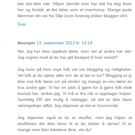
bør det ikke vær. Håper den/de som har tatt fra deg leser
her og forstår at det føles som et overtramp. Mange gode
klemmer din vei fra Silje (som forøvrig elsker bloggen din)
Svar
Anonym
13. september 2012 kl. 14:14
Nei, jeg har ikke opplevd dette, men vet at andre har det.
Jeg regner med at du har gitt beskjed til hver enkelt?
Jeg lurer på hvor mye folk vet om blogging og rettigheter.
Vet folk at de stjeler eller tror de at det er lov? Blogging er jo
ikke noe folk lærer om på skolen og mange av oss lærer av
hva andre gjør. Vi har en jobb å gjøre for å gjøre folk etisk
bevisst her, tenker jeg. Vi må si ifra når vi oppdager kopier.
Samtidig ER det mulig å reblogge, så det er ikke klare
retningslinjer alltid. Jeg skjønner at det er forvirrende.
Jeg skjønner også at du er skuffet, men jeg håper at
skuffelsen din ikke fører til at du slutter å skrive! Vi er
mange som liker tekstene dine, vet du!