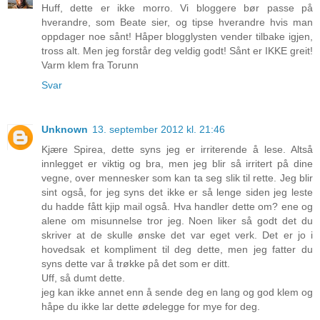
Huff, dette er ikke morro. Vi bloggere bør passe på
hverandre, som Beate sier, og tipse hverandre hvis man
oppdager noe sånt! Håper blogglysten vender tilbake igjen,
tross alt. Men jeg forstår deg veldig godt! Sånt er IKKE greit!
Varm klem fra Torunn
Svar
Unknown
13. september 2012 kl. 21:46
Kjære Spirea, dette syns jeg er irriterende å lese. Altså
innlegget er viktig og bra, men jeg blir så irritert på dine
vegne, over mennesker som kan ta seg slik til rette. Jeg blir
sint også, for jeg syns det ikke er så lenge siden jeg leste
du hadde fått kjip mail også. Hva handler dette om? ene og
alene om misunnelse tror jeg. Noen liker så godt det du
skriver at de skulle ønske det var eget verk. Det er jo i
hovedsak et kompliment til deg dette, men jeg fatter du
syns dette var å trøkke på det som er ditt.
Uff, så dumt dette.
jeg kan ikke annet enn å sende deg en lang og god klem og
håpe du ikke lar dette ødelegge for mye for deg.