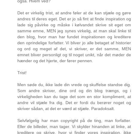
også. Hvem ved?
Det er virkelig trist, at andre føler at de kan stjæle og gøre
andres til deres eget. Det er jo så fint at finde inspiration og
lade sig påvirke og måske i kølvandet skrive sit eget om
samme emne, MEN jeg synes virkelig, at man skal linke til
den blog, hvor man har fundet inspirationen og kreditere
den oprindelige forfatter. Vi bliver jo alle betaget af historier
og ord og meget af det, vi skriver, er det samme, MEN
emnet bliver personligt og til noget unikt, når det møder de
hænder og det hjerte, der fører pennen.
Trist!
Men søde du, ikke lade din vrede og skuffelse standse dig.
Som andre skriver, dine ord og din blog trængs, og i
virkeligheden kan du tage det som en stor kompliment, at
andre vil stjæle fra dig. Det er fordi du berører noget og
skriver sådan, at det er værd at stjæle. Paradoksalt.
Selvfølgelig har man copyright på de ting, man forfatter.
Eller de billeder, man tager. Vi skylder hinanden at linke, at
kreditere og skrive, hvor vi finder vores inspiration, ikke