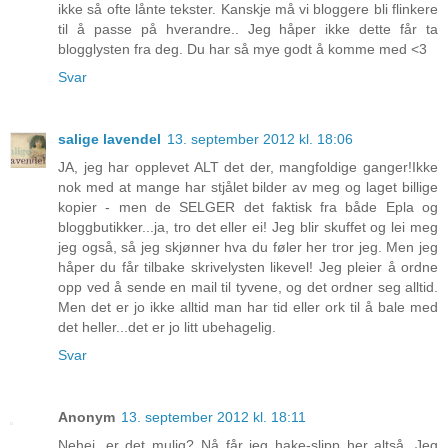
ikke så ofte lånte tekster. Kanskje må vi bloggere bli flinkere
til å passe på hverandre.. Jeg håper ikke dette får ta
blogglysten fra deg. Du har så mye godt å komme med <3
Svar
salige lavendel
13. september 2012 kl. 18:06
JA, jeg har opplevet ALT det der, mangfoldige ganger!Ikke
nok med at mange har stjålet bilder av meg og laget billige
kopier - men de SELGER det faktisk fra både Epla og
bloggbutikker...ja, tro det eller ei! Jeg blir skuffet og lei meg
jeg også, så jeg skjønner hva du føler her tror jeg. Men jeg
håper du får tilbake skrivelysten likevel! Jeg pleier å ordne
opp ved å sende en mail til tyvene, og det ordner seg alltid.
Men det er jo ikke alltid man har tid eller ork til å bale med
det heller...det er jo litt ubehagelig.
Svar
Anonym
13. september 2012 kl. 18:11
Nehei, er det mulig? Nå får jeg hake-slipp her altså. Jeg