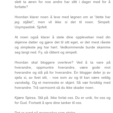
slett ta æren for noe andre har slitt i dager med for å
forfatte?
Hvordan klarer noen å leve med løgnen om at "dette har
jeg stjålet", men vil ikke si det til noen. Simpelt.
Usympastisk. Sjofelt.
At noen også klarer å stele dine opplevelser med din
skjønne datter og gjøre det til sitt eget, er det mest råeste
og simpleste jeg har hørt. Vedkommende burde skamme
seg langt ned. Fy, så råttent og simpelt.
Hvordan skal bloggere overleve? Ved å ta vare på
hverandre, oppmuntre hverandre, være gode mot
hverandre og stå på for hverandre. En blogger deler jo av
sjela si, av livet sitt, - noe som av og til kan være veldig
vanskelig. Og et menneske er skjørt. Så vær forsiktig med
hverandre. Trå varmsomt så du ikke skader noen.
Kjære Spirea. Stå på. Ikke forlat oss. Du er unik, for oss og
for Gud. Fortsett å spre dine tanker til oss.
Det er synd på mennesker som stjeler.