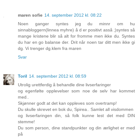
maren sofie
14. september 2012 kl. 08:22
Noen ganger syntes jeg du minnr om hu
sinnabloggern(linnea myhre) å d er positivt asså ;)syntes så
mange kristene blir så alt for fromme men ikke du. Syntes
du har en go balanse der. Drit når noen tar ditt men ikke gi
dg. Vi trenger dg.klem fra maren
Svar
Toril
14. september 2012 kl. 08:59
Utrolig urettferdig å behandle dine livserfaringer
og egenfølte opplevelser som noe de selv har kommet
med..
Skjønner godt at det kan oppleves som overtramp!
Du skulle skrevet en bok du, Spirea.. Samlet all visdommen
og livserfaringen din, så folk kunne lest det med DIN
stemme!
Du som person, dine standpunkter og din ærlighet er med
på