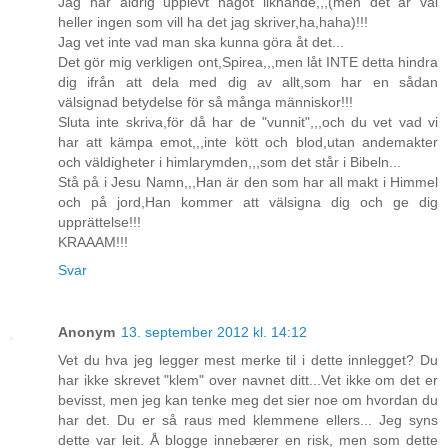
Jag har aldrig upplevt något liknande,,,(men det är väl
heller ingen som vill ha det jag skriver,ha,haha)!!!
Jag vet inte vad man ska kunna göra åt det...
Det gör mig verkligen ont,Spirea,,,men låt INTE detta hindra
dig ifrån att dela med dig av allt,som har en sådan
välsignad betydelse för så många människor!!!
Sluta inte skriva,för då har de "vunnit",,,och du vet vad vi
har att kämpa emot,,,inte kött och blod,utan andemakter
och väldigheter i himlarymden,,,som det står i Bibeln...
Stå på i Jesu Namn,,,Han är den som har all makt i Himmel
och på jord,Han kommer att välsigna dig och ge dig
upprättelse!!!
KRAAAM!!!
Svar
Anonym
13. september 2012 kl. 14:12
Vet du hva jeg legger mest merke til i dette innlegget? Du
har ikke skrevet "klem" over navnet ditt...Vet ikke om det er
bevisst, men jeg kan tenke meg det sier noe om hvordan du
har det. Du er så raus med klemmene ellers... Jeg syns
dette var leit. Å blogge innebærer en risk, men som dette