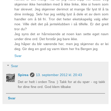
skjønner ikke hensikten med å ikke linke, ikke si hvem som
har skrevet. Jeg skjønner derimot at mange får lyst til å ta
dine innlegg. Selv har jeg veldig lyst å dele et av dem som
handler om å bli fri. Tror det heter eketskapelig valg eller
noe. Ville delt det på jenteklubben i så tilfelle. Er det greit
tror du?
Jeg syns det er hårreisende at noen kan sette eget navn
under dine ord. Det forstår jeg bare ikke.
Jeg håper du blir værende her, men jeg skjønner du er lei
deg. Gir deg en god og varm klem her fra Bergen jeg
Svar
Svar
Spirea
13. september 2012 kl. 20:43
Det er helt i orden Tina :) Takk for at du spør - og takk
for dine fine ord. God klem tilbake
Svar