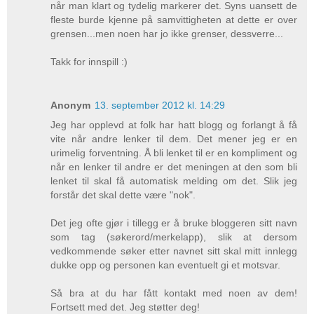
når man klart og tydelig markerer det. Syns uansett de
fleste burde kjenne på samvittigheten at dette er over
grensen...men noen har jo ikke grenser, dessverre...
Takk for innspill :)
Anonym
13. september 2012 kl. 14:29
Jeg har opplevd at folk har hatt blogg og forlangt å få
vite når andre lenker til dem. Det mener jeg er en
urimelig forventning. Å bli lenket til er en kompliment og
når en lenker til andre er det meningen at den som bli
lenket til skal få automatisk melding om det. Slik jeg
forstår det skal dette være "nok".
Det jeg ofte gjør i tillegg er å bruke bloggeren sitt navn
som tag (søkerord/merkelapp), slik at dersom
vedkommende søker etter navnet sitt skal mitt innlegg
dukke opp og personen kan eventuelt gi et motsvar.
Så bra at du har fått kontakt med noen av dem!
Fortsett med det. Jeg støtter deg!