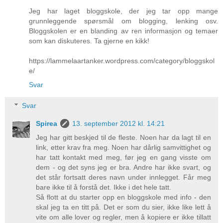
Jeg har laget bloggskole, der jeg tar opp mange
grunnleggende spørsmål om blogging, lenking osv.
Bloggskolen er en blanding av ren informasjon og temaer
som kan diskuteres. Ta gjerne en kikk!
https://lammelaartanker.wordpress.com/category/bloggskol
e/
Svar
Svar
Spirea
13. september 2012 kl. 14:21
Jeg har gitt beskjed til de fleste. Noen har da lagt til en
link, etter krav fra meg. Noen har dårlig samvittighet og
har tatt kontakt med meg, før jeg en gang visste om
dem - og det syns jeg er bra. Andre har ikke svart, og
det står fortsatt deres navn under innlegget. Får meg
bare ikke til å forstå det. Ikke i det hele tatt.
Så flott at du starter opp en bloggskole med info - den
skal jeg ta en titt på. Det er som du sier, ikke like lett å
vite om alle lover og regler, men å kopiere er ikke tillatt