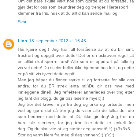
Om det bare skulle vært noe som gjorde at du fortsatte, så
gjør det for oss som beundrer deg og trenger Hjertespor!
klemmer fra Iris, husk at du alltid kan sende mail og.
Svar
Linn
13. september 2012 kl. 16:46
Hei kjære deg:) Jeg har full forståelse av at du blir sint,
frustrert og oppgitt over dette! Det er en uskreven regel, at
en alltid skal spørre først! Alle som er oppdratt på folkelig
vis vet dette! Du stjeler heller ikke hjemme hos folk, og dette
er på sitt vis tyveri dette også!
Men jeg håper du finner styrke til og fortsette for alle oss
andre, for du ER strek jenta mi:)Du gir oss mye med
innleggene dine!!! Jeg reflekterer annerledes over ting etter
jeg fant din blogg, du gir oss leserne mye!:):)
Jeg tror det krever mye fra deg og orke og fortsette, men
ved og gjøre det så tror jeg du viser alle de folka der ute
som bedriver med dette, at DU ikke gir deg! Jeg tror du
bare blir sterkere, for jeg tror ikke dette er enkelt for
deg..Og du skal vite at jeg støtter deg uansett!!!:):)<3<3<3
Stor og varm klem fra meg til deg vennen:):):):):):)