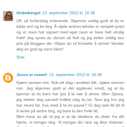
Underberget
13. september 2012 kl. 16:36
Uff, så forferdelig irriterende. Skjønner veldig godt at du er
både sint og lei deg. Å stjele andres tekster er simpelt tyveri
og at noen har signert med eget navn er bare helt utrolig
frekt! Jeg synes du skriver så flott og jeg setter veldig stor
pris på bloggen din. Håper du vil fortsette å skrive! Sender
deg en god og varm klem!
Svar
Jesus er svaret!
13. september 2012 kl. 16:38
Kjære vennen min. Nok ett slag i ansiktet ditt...kjære vennen
min. Jeg skjønner godt at det oppleves vondt, og at du
kjenner at du bare har lyst å la vær å skrive. Men Spirea,
jeg støtter deg uansett hvilket valg du tar. Som jeg tror jeg
har nevnt før, hva med å ta en pause? Gi deg selv litt tid til
å tenke på andre ting, og bare la den hvile litt.
Men mest av alt vil jeg si at de skattene du deler fra ditt
hjerte, vi trenger deg. Vi trenger din røst og dine historier.