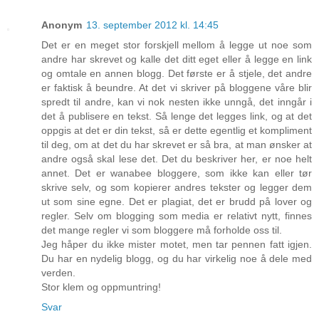
Anonym
13. september 2012 kl. 14:45
Det er en meget stor forskjell mellom å legge ut noe som
andre har skrevet og kalle det ditt eget eller å legge en link
og omtale en annen blogg. Det første er å stjele, det andre
er faktisk å beundre. At det vi skriver på bloggene våre blir
spredt til andre, kan vi nok nesten ikke unngå, det inngår i
det å publisere en tekst. Så lenge det legges link, og at det
oppgis at det er din tekst, så er dette egentlig et kompliment
til deg, om at det du har skrevet er så bra, at man ønsker at
andre også skal lese det. Det du beskriver her, er noe helt
annet. Det er wanabee bloggere, som ikke kan eller tør
skrive selv, og som kopierer andres tekster og legger dem
ut som sine egne. Det er plagiat, det er brudd på lover og
regler. Selv om blogging som media er relativt nytt, finnes
det mange regler vi som bloggere må forholde oss til.
Jeg håper du ikke mister motet, men tar pennen fatt igjen.
Du har en nydelig blogg, og du har virkelig noe å dele med
verden.
Stor klem og oppmuntring!
Svar