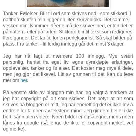
Tanker. Følelser. Blir til ord som skrives ned - som stikkord. I
nattbordskuffen min ligger en liten skriveblokk. Det samme i
vesken min. Kommer idèene må de skrives ned, enten det er
på natten - eller på farten.
Stikkord blir til tekst som redigeres
flere ganger. Det tar tid for en perfeksjonist. Så skal bilder på
plass.
Fra tanker - til ferdig innlegg går det minst 3 dager.
Jeg har nå lagt ut nærmere 100 innlegg. Mye svært
personlig, hentet fra eget liv, egne dyrekjøpte erfaringer,
opplevelser, tanker og følelser. Det koster meg mye å dele,
men jeg gjør det likevel. Litt av grunnen til det, kan du lese
mer om
her
.
På venstre side av bloggen min har jeg valgt å markere at
jeg har copyright på alt som skrives. Det betyr at alt som
skrives på bloggen er mitt, jeg har enerett og det er ikke lov å
endre eller ta noen av tekstene mine. Jeg gir dem heller ikke
bort, sånn uten videre. Noen bilder er også egne, mens noen
lånes fra google (så lenge de ikke er copyright-merket, vel
og merke).