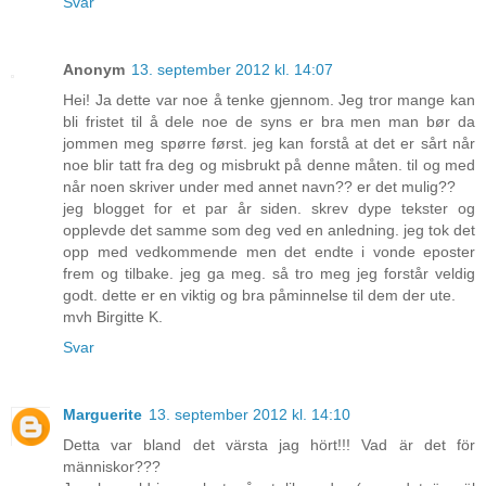
Svar
Anonym
13. september 2012 kl. 14:07
Hei! Ja dette var noe å tenke gjennom. Jeg tror mange kan
bli fristet til å dele noe de syns er bra men man bør da
jommen meg spørre først. jeg kan forstå at det er sårt når
noe blir tatt fra deg og misbrukt på denne måten. til og med
når noen skriver under med annet navn?? er det mulig??
jeg blogget for et par år siden. skrev dype tekster og
opplevde det samme som deg ved en anledning. jeg tok det
opp med vedkommende men det endte i vonde eposter
frem og tilbake. jeg ga meg. så tro meg jeg forstår veldig
godt. dette er en viktig og bra påminnelse til dem der ute.
mvh Birgitte K.
Svar
Marguerite
13. september 2012 kl. 14:10
Detta var bland det värsta jag hört!!! Vad är det för
människor???