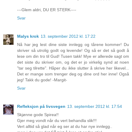
---Glem aldri, DU ER STERK----
Svar
Malys krok
13. september 2012 kl. 17:22
Nå har jeg lest dine siste innlegg og tårene kommer! Du
skriver så utrolig godt og levende! Og så er det så godt å
lese om din tro til Gud! Tusen takk! Mye er allerede sagt om
det siste du skriver om, og det er jo virkelig synd at noen
"tar seg tilrette". Håper du ikke slutter å skrive her likevel...
Det er mange som trenger deg og dine ord her inne! Også
jeg! Takk du gode! -Margit-
Svar
Refleksjon på livsvegen
13. september 2012 kl. 17:54
Skjønne gode Spirea!!
Gjer meg vondt når du vert behandla slik!!!
Vert alltid så glad når eg ser at du har nye innlegg..