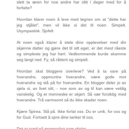
slett ta æren for noe andre har slitt i dager med for å
forfatte?
Hvordan klarer noen å leve med løgnen om at "dette har
jeg stjålet", men vil ikke si det til noen. Simpelt.
Usympastisk. Sjofelt.
At noen også klarer å stele dine opplevelser med din
skjønne datter og gjøre det til sitt eget, er det mest råeste
og simpleste jeg har hørt. Vedkommende burde skamme
seg langt ned. Fy, så råttent og simpelt.
Hvordan skal bloggere overleve? Ved å ta vare på
hverandre, oppmuntre hverandre, være gode mot
hverandre og stå på for hverandre. En blogger deler jo av
sjela si, av livet sitt, - noe som av og til kan være veldig
vanskelig. Og et menneske er skjørt. Så vær forsiktig med
hverandre. Trå varmsomt så du ikke skader noen.
Kjære Spirea. Stå på. Ikke forlat oss. Du er unik, for oss og
for Gud. Fortsett å spre dine tanker til oss.
Det er synd på mennesker som stjeler.