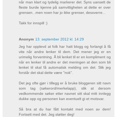
når man klart og tydelig markerer det. Syns uansett de
fleste burde kjenne på samvittigheten at dette er over
grensen...men noen har jo ikke grenser, dessverre...
Takk for innspill :)
Anonym
13. september 2012 kl. 14:29
Jeg har opplevd at folk har hatt blogg og forlangt å få
vite når andre lenker til dem. Det mener jeg er en
urimelig forventning. Å bli lenket til er en kompliment og
når en lenker til andre er det meningen at den som bli
lenket til skal få automatisk melding om det. Slik jeg
forstår det skal dette være "nok".
Det jeg ofte gjør i tillegg er å bruke bloggeren sitt navn
som tag (søkerord/merkelapp), slik at dersom
vedkommende søker etter navnet sitt skal mitt innlegg
dukke opp og personen kan eventuelt gi et motsvar.
Så bra at du har fått kontakt med noen av dem!
Fortsett med det. Jeg støtter deg!