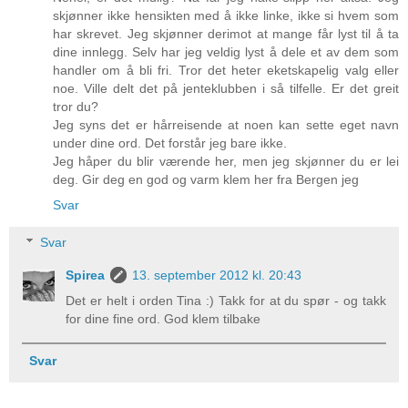
skjønner ikke hensikten med å ikke linke, ikke si hvem som
har skrevet. Jeg skjønner derimot at mange får lyst til å ta
dine innlegg. Selv har jeg veldig lyst å dele et av dem som
handler om å bli fri. Tror det heter eketskapelig valg eller
noe. Ville delt det på jenteklubben i så tilfelle. Er det greit
tror du?
Jeg syns det er hårreisende at noen kan sette eget navn
under dine ord. Det forstår jeg bare ikke.
Jeg håper du blir værende her, men jeg skjønner du er lei
deg. Gir deg en god og varm klem her fra Bergen jeg
Svar
Svar
Spirea
13. september 2012 kl. 20:43
Det er helt i orden Tina :) Takk for at du spør - og takk
for dine fine ord. God klem tilbake
Svar