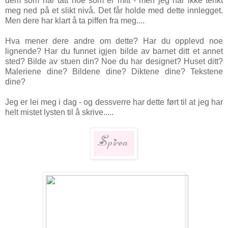
dem som har tatt noe som er mitt - men jeg har ikke tenkt
meg ned på et slikt nivå. Det får holde med dette innlegget.
Men dere har klart å ta piffen fra meg....
Hva mener dere andre om dette? Har du opplevd noe
lignende? Har du funnet igjen bilde av barnet ditt et annet
sted? Bilde av stuen din? Noe du har designet? Huset ditt?
Maleriene dine? Bildene dine? Diktene dine? Tekstene
dine?
Jeg er lei meg i dag - og dessverre har dette ført til at jeg har
helt mistet lysten til å skrive.....