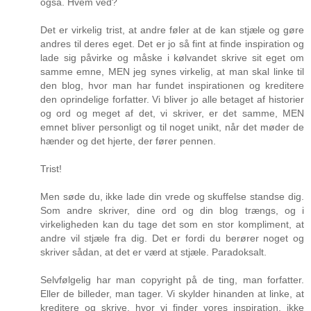
også. Hvem ved?
Det er virkelig trist, at andre føler at de kan stjæle og gøre
andres til deres eget. Det er jo så fint at finde inspiration og
lade sig påvirke og måske i kølvandet skrive sit eget om
samme emne, MEN jeg synes virkelig, at man skal linke til
den blog, hvor man har fundet inspirationen og kreditere
den oprindelige forfatter. Vi bliver jo alle betaget af historier
og ord og meget af det, vi skriver, er det samme, MEN
emnet bliver personligt og til noget unikt, når det møder de
hænder og det hjerte, der fører pennen.
Trist!
Men søde du, ikke lade din vrede og skuffelse standse dig.
Som andre skriver, dine ord og din blog trængs, og i
virkeligheden kan du tage det som en stor kompliment, at
andre vil stjæle fra dig. Det er fordi du berører noget og
skriver sådan, at det er værd at stjæle. Paradoksalt.
Selvfølgelig har man copyright på de ting, man forfatter.
Eller de billeder, man tager. Vi skylder hinanden at linke, at
kreditere og skrive, hvor vi finder vores inspiration, ikke