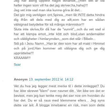
Jag har aldrig upplevt något liknande,,,(men det är väl
heller ingen som vill ha det jag skriver,ha,haha)!!!
Jag vet inte vad man ska kunna göra åt det...
Det gör mig verkligen ont,Spirea,,,men låt INTE detta hindra
dig ifrån att dela med dig av allt,som har en sådan
välsignad betydelse för så många människor!!!
Sluta inte skriva,för då har de "vunnit",,,och du vet vad vi
har att kämpa emot,,,inte kött och blod,utan andemakter
och väldigheter i himlarymden,,,som det står i Bibeln...
Stå på i Jesu Namn,,,Han är den som har all makt i Himmel
och på jord,Han kommer att välsigna dig och ge dig
upprättelse!!!
KRAAAM!!!
Svar
Anonym
13. september 2012 kl. 14:12
Vet du hva jeg legger mest merke til i dette innlegget? Du
har ikke skrevet "klem" over navnet ditt...Vet ikke om det er
bevisst, men jeg kan tenke meg det sier noe om hvordan du
har det. Du er så raus med klemmene ellers... Jeg syns
dette var leit. Å blogge innebærer en risk, men som dette