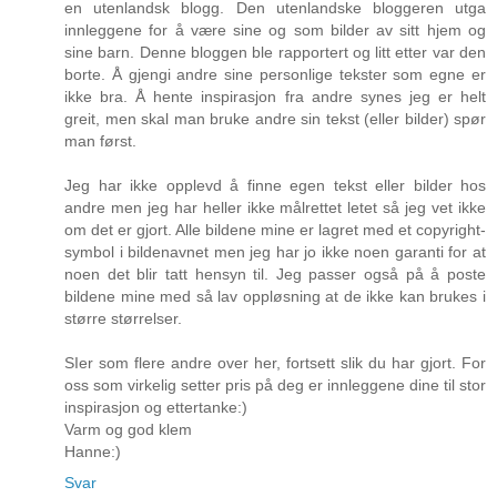
en utenlandsk blogg. Den utenlandske bloggeren utga
innleggene for å være sine og som bilder av sitt hjem og
sine barn. Denne bloggen ble rapportert og litt etter var den
borte. Å gjengi andre sine personlige tekster som egne er
ikke bra. Å hente inspirasjon fra andre synes jeg er helt
greit, men skal man bruke andre sin tekst (eller bilder) spør
man først.
Jeg har ikke opplevd å finne egen tekst eller bilder hos
andre men jeg har heller ikke målrettet letet så jeg vet ikke
om det er gjort. Alle bildene mine er lagret med et copyright-
symbol i bildenavnet men jeg har jo ikke noen garanti for at
noen det blir tatt hensyn til. Jeg passer også på å poste
bildene mine med så lav oppløsning at de ikke kan brukes i
større størrelser.
SIer som flere andre over her, fortsett slik du har gjort. For
oss som virkelig setter pris på deg er innleggene dine til stor
inspirasjon og ettertanke:)
Varm og god klem
Hanne:)
Svar