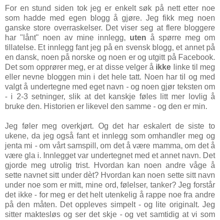
For en stund siden tok jeg er enkelt søk på nett etter noe
som hadde med egen blogg å gjøre. Jeg fikk meg noen
ganske store overraskelser. Det viser seg at flere bloggere
har "lånt" noen av mine innlegg,
uten
å spørre meg om
tillatelse. Et innlegg fant jeg på en svensk blogg, et annet på
en dansk, noen på norske og noen er og utgitt på Facebook.
Det som opprører meg, er at disse velger å
ikke
linke til meg
eller nevne bloggen min i det hele tatt. Noen har til og med
valgt å undertegne med eget navn - og noen gjør teksten om
- i 2-3 setninger, slik at det kanskje føles litt mer lovlig å
bruke den. Historien er likevel den samme - og den er min.
Jeg føler meg overkjørt. Og det har eskalert de siste to
ukene, da jeg også fant et innlegg som omhandler meg og
jenta mi - om vårt samspill, om det å være mamma, om det å
være gla i. Innlegget var undertegnet med et annet navn. Det
gjorde meg utrolig trist. Hvordan kan noen andre våge å
sette navnet sitt under dèt? Hvordan kan noen sette sitt navn
under noe som er mitt, mine ord, følelser, tanker? Jeg forstår
det ikke - for meg er det helt utenkelig å rappe noe fra andre
på den måten. Det oppleves simpelt - og lite originalt. Jeg
sitter maktesløs og ser det skje - og vet samtidig at vi som