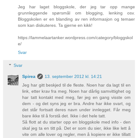
Jeg har laget bloggskole, der jeg tar opp mange
grunnleggende spørsmål om blogging, lenking osv.
Bloggskolen er en blanding av ren informasjon og temaer
som kan diskuteres. Ta gjerne en kikk!
https://lammelaartanker.wordpress.com/category/bloggskol
e/
Svar
Svar
Spirea
13. september 2012 kl. 14:21
Jeg har gitt beskjed til de fleste. Noen har da lagt til en
link, etter krav fra meg. Noen har dårlig samvittighet og
har tatt kontakt med meg, før jeg en gang visste om
dem - og det syns jeg er bra. Andre har ikke svart, og
det står fortsatt deres navn under innlegget. Får meg
bare ikke til å forstå det. Ikke i det hele tatt.
Så flott at du starter opp en bloggskole med info - den
skal jeg ta en titt på. Det er som du sier, ikke like lett å
vite om alle lover og regler, men å kopiere er ikke tillatt