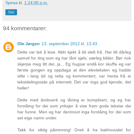
Spirea
kl.
1:24:00 p.m.
Del
94 kommentarer:
Ole Jørgen
13. september 2012 kl. 13:43
Dette var leit å lese. Aldri kjekt å bli stelt frå. Har litt dårleg
samvit for ting som eg har lånt sjølv, særleg bilder. Bør nok
skjerpe meg litt der, ja... Eg hugsar endå kor skuffa eg var
første gongen eg oppdaga at den elevteksten eg hadde
sitte i lang tid og retta og kommentert, var henta frå ei
tekstdelingsside på internett. Det var inga god kjensle, det
heller!
Dette med åndsverk og låning er komplisert, og eg har
forståing for dei som ynksjer å vise fram gode tekstar dei
har funne. Men eg har derimoot inga forståing for dei som
set eige namn under.
Takk for viktig påminning! Greit å ha bakhovudet for