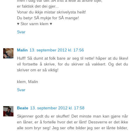
men i dag var det SÅ trist å lese at andre stjel,
er faktisk det dei gjer...
Vonar du ikkje mistar skrivelysta heilt!
Du betyr SÅ mykje for SÅ mange!
♥ Stor varm klem ♥
Svar
Malin
13. september 2012 kl. 17:56
Huff! Så dumt at folk bare ar seg til rette! håper at du likevl
vil fortsette å skrive, for du skirver så vakkert. Og det du
skriver om er så viktig!
klem, Malin
Svar
Beate
13. september 2012 kl. 17:58
Skjønner godt du er skuffet! Det minste man kan gjøre når
en låner, er å fortelle hvor det er lånt! Dessverre er det ikke
alle som bryr seg! Jeg ser ofte bilder jeg ser er lånte bilder,