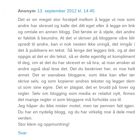
Anonym
13. september 2012 kl. 14:45
Det er en meget stor forskjell mellom å legge ut noe som
andre har skrevet og kalle det ditt eget eller å legge en link
og omtale en annen blogg. Det første er å stjele, det andre
er faktisk å beundre. At det vi skriver på bloggene våre blir
spredt til andre, kan vi nok nesten ikke unngå, det inngår i
det å publisere en tekst. Så lenge det legges link, og at det
oppgis at det er din tekst, så er dette egentlig et kompliment
til deg, om at det du har skrevet er så bra, at man ønsker at
andre også skal lese det. Det du beskriver her, er noe helt
annet. Det er wanabee bloggere, som ikke kan eller tør
skrive selv, og som kopierer andres tekster og legger dem
ut som sine egne. Det er plagiat, det er brudd på lover og
regler. Selv om blogging som media er relativt nytt, finnes
det mange regler vi som bloggere må forholde oss til.
Jeg håper du ikke mister motet, men tar pennen fatt igjen.
Du har en nydelig blogg, og du har virkelig noe å dele med
verden.
Stor klem og oppmuntring!
Svar