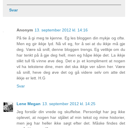
Svar
Anonym
13. september 2012 kl. 14:16
På tie å gi meg te kjenne. Eg les bloggen din mykje og ofte.
Men eg gir ikkje lyd. Nå vil eg, for å sei at du ikkje må gje
deg. Være så snill, denne bloggen trengs. Eg vettkje om du
har tenkt på å gje deg hell, men eg håpe ikkje det. La ikkje
slikt tull få vinne øve deg. Det e jo et kompliment at nogen
vil ha tekstene dine, men det ska ikkje ver sånn her. Være
så snill, heve deg øve det og gå videre selv om atte det
ikkje er lett. H.G
Svar
Lene Megan
13. september 2012 kl. 14:25
Jeg forstår din vrede og skuffelse. Personligt har jeg ikke
oplevet, at nogen har stjålet af min tekst og mine historier,
men jeg har heller ikke søgt efter det. Måske findes det