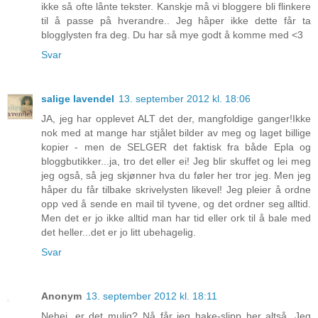
ikke så ofte lånte tekster. Kanskje må vi bloggere bli flinkere
til å passe på hverandre.. Jeg håper ikke dette får ta
blogglysten fra deg. Du har så mye godt å komme med <3
Svar
salige lavendel
13. september 2012 kl. 18:06
JA, jeg har opplevet ALT det der, mangfoldige ganger!Ikke
nok med at mange har stjålet bilder av meg og laget billige
kopier - men de SELGER det faktisk fra både Epla og
bloggbutikker...ja, tro det eller ei! Jeg blir skuffet og lei meg
jeg også, så jeg skjønner hva du føler her tror jeg. Men jeg
håper du får tilbake skrivelysten likevel! Jeg pleier å ordne
opp ved å sende en mail til tyvene, og det ordner seg alltid.
Men det er jo ikke alltid man har tid eller ork til å bale med
det heller...det er jo litt ubehagelig.
Svar
Anonym
13. september 2012 kl. 18:11
Nehei, er det mulig? Nå får jeg hake-slipp her altså. Jeg