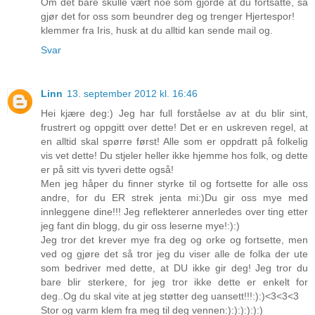
Om det bare skulle vært noe som gjorde at du fortsatte, så
gjør det for oss som beundrer deg og trenger Hjertespor!
klemmer fra Iris, husk at du alltid kan sende mail og.
Svar
Linn
13. september 2012 kl. 16:46
Hei kjære deg:) Jeg har full forståelse av at du blir sint,
frustrert og oppgitt over dette! Det er en uskreven regel, at
en alltid skal spørre først! Alle som er oppdratt på folkelig
vis vet dette! Du stjeler heller ikke hjemme hos folk, og dette
er på sitt vis tyveri dette også!
Men jeg håper du finner styrke til og fortsette for alle oss
andre, for du ER strek jenta mi:)Du gir oss mye med
innleggene dine!!! Jeg reflekterer annerledes over ting etter
jeg fant din blogg, du gir oss leserne mye!:):)
Jeg tror det krever mye fra deg og orke og fortsette, men
ved og gjøre det så tror jeg du viser alle de folka der ute
som bedriver med dette, at DU ikke gir deg! Jeg tror du
bare blir sterkere, for jeg tror ikke dette er enkelt for
deg..Og du skal vite at jeg støtter deg uansett!!!:):)<3<3<3
Stor og varm klem fra meg til deg vennen:):):):):):)