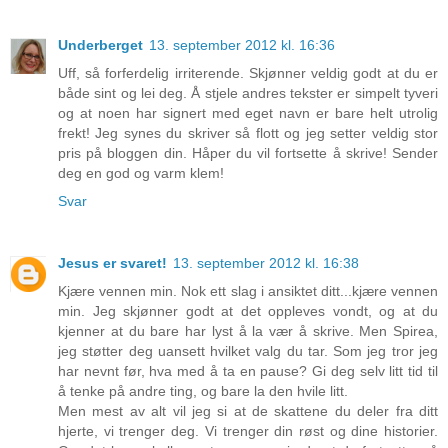
Underberget
13. september 2012 kl. 16:36
Uff, så forferdelig irriterende. Skjønner veldig godt at du er
både sint og lei deg. Å stjele andres tekster er simpelt tyveri
og at noen har signert med eget navn er bare helt utrolig
frekt! Jeg synes du skriver så flott og jeg setter veldig stor
pris på bloggen din. Håper du vil fortsette å skrive! Sender
deg en god og varm klem!
Svar
Jesus er svaret!
13. september 2012 kl. 16:38
Kjære vennen min. Nok ett slag i ansiktet ditt...kjære vennen
min. Jeg skjønner godt at det oppleves vondt, og at du
kjenner at du bare har lyst å la vær å skrive. Men Spirea,
jeg støtter deg uansett hvilket valg du tar. Som jeg tror jeg
har nevnt før, hva med å ta en pause? Gi deg selv litt tid til
å tenke på andre ting, og bare la den hvile litt.
Men mest av alt vil jeg si at de skattene du deler fra ditt
hjerte, vi trenger deg. Vi trenger din røst og dine historier.