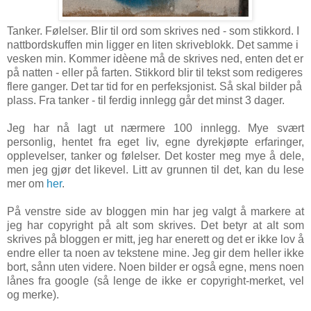
Tanker. Følelser. Blir til ord som skrives ned - som stikkord. I
nattbordskuffen min ligger en liten skriveblokk. Det samme i
vesken min. Kommer idèene må de skrives ned, enten det er
på natten - eller på farten.
Stikkord blir til tekst som redigeres
flere ganger. Det tar tid for en perfeksjonist. Så skal bilder på
plass.
Fra tanker - til ferdig innlegg går det minst 3 dager.
Jeg har nå lagt ut nærmere 100 innlegg. Mye svært
personlig, hentet fra eget liv, egne dyrekjøpte erfaringer,
opplevelser, tanker og følelser. Det koster meg mye å dele,
men jeg gjør det likevel. Litt av grunnen til det, kan du lese
mer om
her
.
På venstre side av bloggen min har jeg valgt å markere at
jeg har copyright på alt som skrives. Det betyr at alt som
skrives på bloggen er mitt, jeg har enerett og det er ikke lov å
endre eller ta noen av tekstene mine. Jeg gir dem heller ikke
bort, sånn uten videre. Noen bilder er også egne, mens noen
lånes fra google (så lenge de ikke er copyright-merket, vel
og merke).