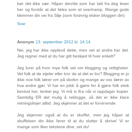
bør det ikke vær. Håper den/de som har tatt fra deg leser
her og forstår at det føles som et overtramp. Mange gode
klemmer din vei fra Silje (som forøvrig elsker bloggen din)
Svar
Anonym
13. september 2012 kl. 14:14
Nei, jeg har ikke opplevd dette, men vet at andre har det.
Jeg regner med at du har gitt beskjed til hver enkelt?
Jeg lurer på hvor mye folk vet om blogging og rettigheter.
Vet folk at de stjeler eller tror de at det er lov? Blogging er jo
ikke noe folk lærer om på skolen og mange av oss lærer av
hva andre gjør. Vi har en jobb å gjøre for å gjøre folk etisk
bevisst her, tenker jeg. Vi må si ifra når vi oppdager kopier.
Samtidig ER det mulig å reblogge, så det er ikke klare
retningslinjer alltid. Jeg skjønner at det er forvirrende.
Jeg skjønner også at du er skuffet, men jeg håper at
skuffelsen din ikke fører til at du slutter å skrive! Vi er
mange som liker tekstene dine, vet du!