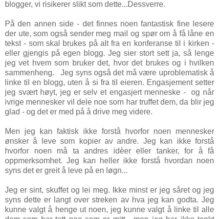
blogger, vi risikerer slikt som dette...Dessverre.
På den annen side - det finnes noen fantastisk fine lesere
der ute, som også sender meg mail og spør om å få låne en
tekst - som skal brukes på alt fra en konferanse til i kirken -
eller gjengis på egen blogg. Jeg sier stort sett ja, så lenge
jeg vet hvem som bruker det, hvor det brukes og i hvilken
sammenheng. Jeg syns også det må være uproblematisk å
linke til en blogg, uten å si fra til eieren. Engasjement setter
jeg svært høyt, jeg er selv et engasjert menneske - og når
ivrige mennesker vil dele noe som har truffet dem, da blir jeg
glad - og det er med på å drive meg videre.
Men jeg kan faktisk ikke forstå hvorfor noen mennesker
ønsker å leve som kopier av andre. Jeg kan ikke forstå
hvorfor noen må ta andres idèer eller tanker, for å få
oppmerksomhet. Jeg kan heller ikke forstå hvordan noen
syns det er greit å leve på en løgn...
Jeg er sint, skuffet og lei meg. Ikke minst er jeg såret og jeg
syns dette er langt over streken av hva jeg kan godta. Jeg
kunne valgt å henge ut noen, jeg kunne valgt å linke til alle