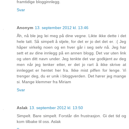
framtidige blogginnlegg.
Svar
Anonym
13. september 2012 kl. 13:46
Åh, nå ble jeg lei meg på dine vegne. Likte ikke dette i det
hele tatt. Så simpelt å stjele, for det er jo det det er. :( Jeg
håper virkelig noen og en hver går i seg selv nå. Jeg har
sett et av dine innlegg på en annen blogg. Det var uten link
og uten ditt navn under. Jeg tenkte det var godkjent av deg
men når jeg tenker etter, er det jo rart å ikke skrive at
innlegget er hentet her fra. Ikke mist piffen for lenge. Vi
trenger deg, du er unik i bloggverden. Det hører jeg mange
si. Mange klemmer fra Miriam
Svar
Aslak
13. september 2012 kl. 13:50
Simpelt. Bare simpelt. Forstår din frustrasjon. Gi det tid og
kom tilbake til oss. Aslak