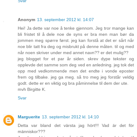
Svar
Anonym
13. september 2012 kl. 14:07
Hei! Ja dette var noe å tenke gjennom. Jeg tror mange kan
bli fristet til å dele noe de syns er bra men man bør da
jommen meg spørre først. jeg kan forstå at det er sårt når
noe blir tatt fra deg og misbrukt på denne måten. til og med
når noen skriver under med annet navn?? er det mulig??
jeg blogget for et par år siden. skrev dype tekster og
opplevde det samme som deg ved en anledning. jeg tok det
opp med vedkommende men det endte i vonde eposter
frem og tilbake. jeg ga meg. så tro meg jeg forstår veldig
godt. dette er en viktig og bra påminnelse til dem der ute.
mvh Birgitte K.
Svar
Marguerite
13. september 2012 kl. 14:10
Detta var bland det värsta jag hört!!! Vad är det för
människor???