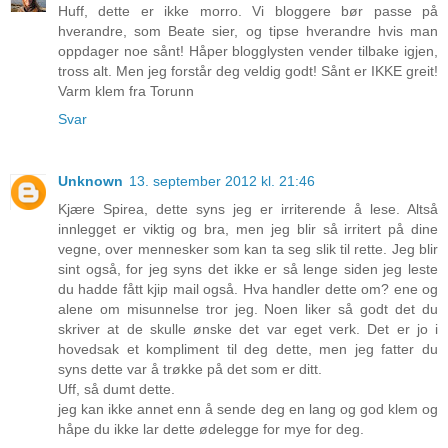
Huff, dette er ikke morro. Vi bloggere bør passe på
hverandre, som Beate sier, og tipse hverandre hvis man
oppdager noe sånt! Håper blogglysten vender tilbake igjen,
tross alt. Men jeg forstår deg veldig godt! Sånt er IKKE greit!
Varm klem fra Torunn
Svar
Unknown
13. september 2012 kl. 21:46
Kjære Spirea, dette syns jeg er irriterende å lese. Altså
innlegget er viktig og bra, men jeg blir så irritert på dine
vegne, over mennesker som kan ta seg slik til rette. Jeg blir
sint også, for jeg syns det ikke er så lenge siden jeg leste
du hadde fått kjip mail også. Hva handler dette om? ene og
alene om misunnelse tror jeg. Noen liker så godt det du
skriver at de skulle ønske det var eget verk. Det er jo i
hovedsak et kompliment til deg dette, men jeg fatter du
syns dette var å trøkke på det som er ditt.
Uff, så dumt dette.
jeg kan ikke annet enn å sende deg en lang og god klem og
håpe du ikke lar dette ødelegge for mye for deg.