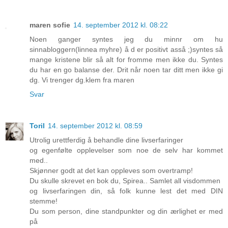
maren sofie
14. september 2012 kl. 08:22
Noen ganger syntes jeg du minnr om hu
sinnabloggern(linnea myhre) å d er positivt asså ;)syntes så
mange kristene blir så alt for fromme men ikke du. Syntes
du har en go balanse der. Drit når noen tar ditt men ikke gi
dg. Vi trenger dg.klem fra maren
Svar
Toril
14. september 2012 kl. 08:59
Utrolig urettferdig å behandle dine livserfaringer
og egenfølte opplevelser som noe de selv har kommet
med..
Skjønner godt at det kan oppleves som overtramp!
Du skulle skrevet en bok du, Spirea.. Samlet all visdommen
og livserfaringen din, så folk kunne lest det med DIN
stemme!
Du som person, dine standpunkter og din ærlighet er med
på