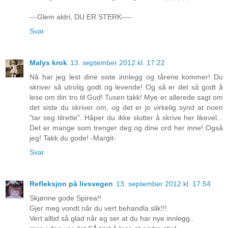
---Glem aldri, DU ER STERK----
Svar
Malys krok
13. september 2012 kl. 17:22
Nå har jeg lest dine siste innlegg og tårene kommer! Du
skriver så utrolig godt og levende! Og så er det så godt å
lese om din tro til Gud! Tusen takk! Mye er allerede sagt om
det siste du skriver om, og det er jo virkelig synd at noen
"tar seg tilrette". Håper du ikke slutter å skrive her likevel...
Det er mange som trenger deg og dine ord her inne! Også
jeg! Takk du gode! -Margit-
Svar
Refleksjon på livsvegen
13. september 2012 kl. 17:54
Skjønne gode Spirea!!
Gjer meg vondt når du vert behandla slik!!!
Vert alltid så glad når eg ser at du har nye innlegg..