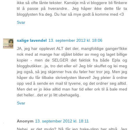
ikke så ofte lånte tekster. Kanskje må vi bloggere bli flinkere
til å passe på hverandre.. Jeg håper ikke dette får ta
blogglysten fra deg. Du har så mye godt å komme med <3
Svar
salige lavendel
13. september 2012 kl. 18:06
JA, jeg har opplevet ALT det der, mangfoldige ganger!Ikke
nok med at mange har stjålet bilder av meg og laget billige
kopier - men de SELGER det faktisk fra både Epla og
bloggbutikker...ja, tro det eller ei! Jeg blir skuffet og lei meg
jeg også, så jeg skjønner hva du føler her tror jeg. Men jeg
håper du får tilbake skrivelysten likevel! Jeg pleier å ordne
opp ved å sende en mail til tyvene, og det ordner seg alltid.
Men det er jo ikke alltid man har tid eller ork til å bale med
det heller...det er jo litt ubehagelig.
Svar
Anonym
13. september 2012 kl. 18:11
Nehei, er det mulig? Nå får jeg hake-slipp her altså. Jeg