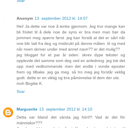
Svar
Anonym
13. september 2012 kl. 14:07
Hei! Ja dette var noe å tenke gjennom. Jeg tror mange kan
bli fristet til å dele noe de syns er bra men man bør da
jommen meg spørre først. jeg kan forstå at det er sårt når
noe blir tatt fra deg og misbrukt på denne måten. til og med
når noen skriver under med annet navn?? er det mulig??
jeg blogget for et par år siden. skrev dype tekster og
opplevde det samme som deg ved en anledning. jeg tok det
opp med vedkommende men det endte i vonde eposter
frem og tilbake. jeg ga meg. så tro meg jeg forstår veldig
godt. dette er en viktig og bra påminnelse til dem der ute.
mvh Birgitte K.
Svar
Marguerite
13. september 2012 kl. 14:10
Detta var bland det värsta jag hört!!! Vad är det för
människor???