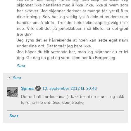
skjønner ikke hensikten med å ikke linke, ikke si hvem som
har skrevet. Jeg skjønner derimot at mange får lyst til å ta
dine innlegg. Selv har jeg veldig lyst å dele et av dem som
handler om å bli fri. Tror det heter eketskapelig valg eller
noe. Ville delt det på jenteklubben i så tilfelle. Er det greit
tror du?
Jeg syns det er hårreisende at noen kan sette eget navn
under dine ord. Det forstår jeg bare ikke.
Jeg håper du blir værende her, men jeg skjønner du er lei
deg. Gir deg en god og varm klem her fra Bergen jeg
Svar
Svar
Spirea
13. september 2012 kl. 20:43
Det er helt i orden Tina :) Takk for at du spør - og takk
for dine fine ord. God klem tilbake
Svar