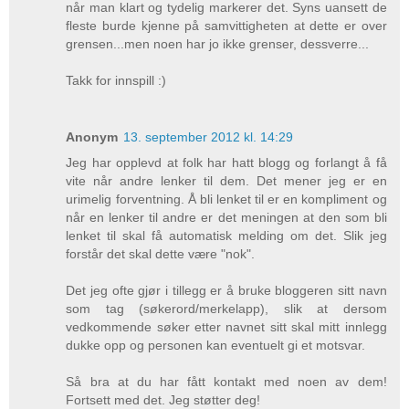
når man klart og tydelig markerer det. Syns uansett de
fleste burde kjenne på samvittigheten at dette er over
grensen...men noen har jo ikke grenser, dessverre...
Takk for innspill :)
Anonym
13. september 2012 kl. 14:29
Jeg har opplevd at folk har hatt blogg og forlangt å få
vite når andre lenker til dem. Det mener jeg er en
urimelig forventning. Å bli lenket til er en kompliment og
når en lenker til andre er det meningen at den som bli
lenket til skal få automatisk melding om det. Slik jeg
forstår det skal dette være "nok".
Det jeg ofte gjør i tillegg er å bruke bloggeren sitt navn
som tag (søkerord/merkelapp), slik at dersom
vedkommende søker etter navnet sitt skal mitt innlegg
dukke opp og personen kan eventuelt gi et motsvar.
Så bra at du har fått kontakt med noen av dem!
Fortsett med det. Jeg støtter deg!