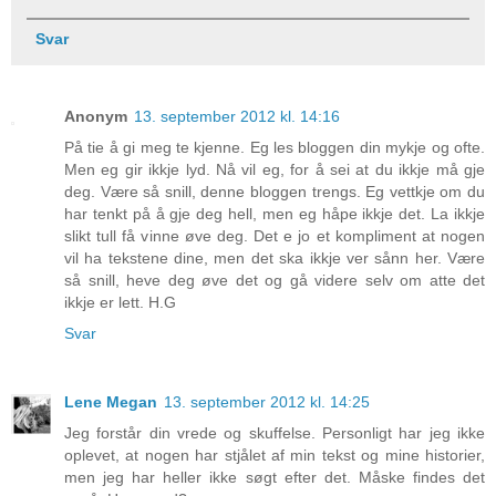
Svar
Anonym
13. september 2012 kl. 14:16
På tie å gi meg te kjenne. Eg les bloggen din mykje og ofte.
Men eg gir ikkje lyd. Nå vil eg, for å sei at du ikkje må gje
deg. Være så snill, denne bloggen trengs. Eg vettkje om du
har tenkt på å gje deg hell, men eg håpe ikkje det. La ikkje
slikt tull få vinne øve deg. Det e jo et kompliment at nogen
vil ha tekstene dine, men det ska ikkje ver sånn her. Være
så snill, heve deg øve det og gå videre selv om atte det
ikkje er lett. H.G
Svar
Lene Megan
13. september 2012 kl. 14:25
Jeg forstår din vrede og skuffelse. Personligt har jeg ikke
oplevet, at nogen har stjålet af min tekst og mine historier,
men jeg har heller ikke søgt efter det. Måske findes det