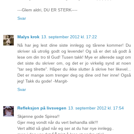
---Glem aldri, DU ER STERK----
Svar
Malys krok
13. september 2012 kl. 17:22
Nå har jeg lest dine siste innlegg og tårene kommer! Du
skriver så utrolig godt og levende! Og så er det så godt å
lese om din tro til Gud! Tusen takk! Mye er allerede sagt om
det siste du skriver om, og det er jo virkelig synd at noen
"tar seg tilrette". Håper du ikke slutter å skrive her likevel...
Det er mange som trenger deg og dine ord her inne! Også
jeg! Takk du gode! -Margit-
Svar
Refleksjon på livsvegen
13. september 2012 kl. 17:54
Skjønne gode Spirea!!
Gjer meg vondt når du vert behandla slik!!!
Vert alltid så glad når eg ser at du har nye innlegg..