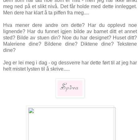
dem som har tatt noe som er mitt - men jeg har ikke tenkt
meg ned på et slikt nivå. Det får holde med dette innlegget.
Men dere har klart å ta piffen fra meg....
Hva mener dere andre om dette? Har du opplevd noe
lignende? Har du funnet igjen bilde av barnet ditt et annet
sted? Bilde av stuen din? Noe du har designet? Huset ditt?
Maleriene dine? Bildene dine? Diktene dine? Tekstene
dine?
Jeg er lei meg i dag - og dessverre har dette ført til at jeg har
helt mistet lysten til å skrive.....