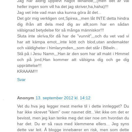
Jag har aldrig upplevt något liknande,,,(men det är väl
heller ingen som vill ha det jag skriver,ha,haha)!!!
Jag vet inte vad man ska kunna göra åt det...
Det gör mig verkligen ont,Spirea,,,men låt INTE detta hindra
dig ifrån att dela med dig av allt,som har en sådan
välsignad betydelse för så många människor!!!
Sluta inte skriva,för då har de "vunnit",,,och du vet vad vi
har att kämpa emot,,,inte kött och blod,utan andemakter
och väldigheter i himlarymden,,,som det står i Bibeln...
Stå på i Jesu Namn,,,Han är den som har all makt i Himmel
och på jord,Han kommer att välsigna dig och ge dig
upprättelse!!!
KRAAAM!!!
Svar
Anonym
13. september 2012 kl. 14:12
Vet du hva jeg legger mest merke til i dette innlegget? Du
har ikke skrevet "klem" over navnet ditt...Vet ikke om det er
bevisst, men jeg kan tenke meg det sier noe om hvordan du
har det. Du er så raus med klemmene ellers... Jeg syns
dette var leit. Å blogge innebærer en risk, men som dette