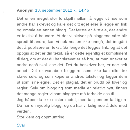
Anonym
13. september 2012 kl. 14:45
Det er en meget stor forskjell mellom å legge ut noe som
andre har skrevet og kalle det ditt eget eller å legge en link
og omtale en annen blogg. Det første er å stjele, det andre
er faktisk å beundre. At det vi skriver på bloggene våre blir
spredt til andre, kan vi nok nesten ikke unngå, det inngår i
det å publisere en tekst. Så lenge det legges link, og at det
oppgis at det er din tekst, så er dette egentlig et kompliment
til deg, om at det du har skrevet er så bra, at man ønsker at
andre også skal lese det. Det du beskriver her, er noe helt
annet. Det er wanabee bloggere, som ikke kan eller tør
skrive selv, og som kopierer andres tekster og legger dem
ut som sine egne. Det er plagiat, det er brudd på lover og
regler. Selv om blogging som media er relativt nytt, finnes
det mange regler vi som bloggere må forholde oss til.
Jeg håper du ikke mister motet, men tar pennen fatt igjen.
Du har en nydelig blogg, og du har virkelig noe å dele med
verden.
Stor klem og oppmuntring!
Svar