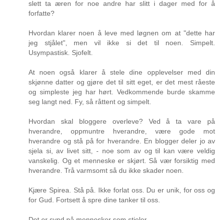
slett ta æren for noe andre har slitt i dager med for å
forfatte?
Hvordan klarer noen å leve med løgnen om at "dette har
jeg stjålet", men vil ikke si det til noen. Simpelt.
Usympastisk. Sjofelt.
At noen også klarer å stele dine opplevelser med din
skjønne datter og gjøre det til sitt eget, er det mest råeste
og simpleste jeg har hørt. Vedkommende burde skamme
seg langt ned. Fy, så råttent og simpelt.
Hvordan skal bloggere overleve? Ved å ta vare på
hverandre, oppmuntre hverandre, være gode mot
hverandre og stå på for hverandre. En blogger deler jo av
sjela si, av livet sitt, - noe som av og til kan være veldig
vanskelig. Og et menneske er skjørt. Så vær forsiktig med
hverandre. Trå varmsomt så du ikke skader noen.
Kjære Spirea. Stå på. Ikke forlat oss. Du er unik, for oss og
for Gud. Fortsett å spre dine tanker til oss.
Det er synd på mennesker som stjeler.