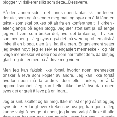
blogger, vi risikerer slikt som dette...Dessverre.
På den annen side - det finnes noen fantastisk fine lesere
der ute, som også sender meg mail og spør om å få låne en
tekst - som skal brukes på alt fra en konferanse til i kirken -
eller gjengis på egen blogg. Jeg sier stort sett ja, så lenge
jeg vet hvem som bruker det, hvor det brukes og i hvilken
sammenheng. Jeg syns også det må være uproblematisk å
linke til en blogg, uten å si fra til eieren. Engasjement setter
jeg svært høyt, jeg er selv et engasjert menneske - og når
ivrige mennesker vil dele noe som har truffet dem, da blir jeg
glad - og det er med på å drive meg videre.
Men jeg kan faktisk ikke forstå hvorfor noen mennesker
ønsker å leve som kopier av andre. Jeg kan ikke forstå
hvorfor noen må ta andres idèer eller tanker, for å få
oppmerksomhet. Jeg kan heller ikke forstå hvordan noen
syns det er greit å leve på en løgn...
Jeg er sint, skuffet og lei meg. Ikke minst er jeg såret og jeg
syns dette er langt over streken av hva jeg kan godta. Jeg
kunne valgt å henge ut noen, jeg kunne valgt å linke til alle