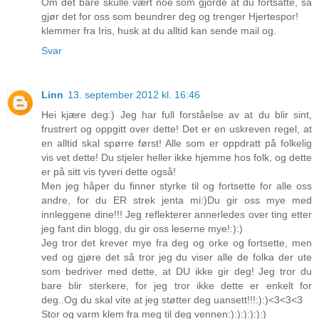
Om det bare skulle vært noe som gjorde at du fortsatte, så
gjør det for oss som beundrer deg og trenger Hjertespor!
klemmer fra Iris, husk at du alltid kan sende mail og.
Svar
Linn
13. september 2012 kl. 16:46
Hei kjære deg:) Jeg har full forståelse av at du blir sint,
frustrert og oppgitt over dette! Det er en uskreven regel, at
en alltid skal spørre først! Alle som er oppdratt på folkelig
vis vet dette! Du stjeler heller ikke hjemme hos folk, og dette
er på sitt vis tyveri dette også!
Men jeg håper du finner styrke til og fortsette for alle oss
andre, for du ER strek jenta mi:)Du gir oss mye med
innleggene dine!!! Jeg reflekterer annerledes over ting etter
jeg fant din blogg, du gir oss leserne mye!:):)
Jeg tror det krever mye fra deg og orke og fortsette, men
ved og gjøre det så tror jeg du viser alle de folka der ute
som bedriver med dette, at DU ikke gir deg! Jeg tror du
bare blir sterkere, for jeg tror ikke dette er enkelt for
deg..Og du skal vite at jeg støtter deg uansett!!!:):)<3<3<3
Stor og varm klem fra meg til deg vennen:):):):):):)