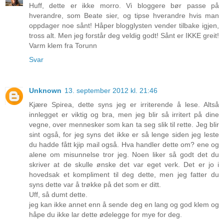
Huff, dette er ikke morro. Vi bloggere bør passe på
hverandre, som Beate sier, og tipse hverandre hvis man
oppdager noe sånt! Håper blogglysten vender tilbake igjen,
tross alt. Men jeg forstår deg veldig godt! Sånt er IKKE greit!
Varm klem fra Torunn
Svar
Unknown
13. september 2012 kl. 21:46
Kjære Spirea, dette syns jeg er irriterende å lese. Altså
innlegget er viktig og bra, men jeg blir så irritert på dine
vegne, over mennesker som kan ta seg slik til rette. Jeg blir
sint også, for jeg syns det ikke er så lenge siden jeg leste
du hadde fått kjip mail også. Hva handler dette om? ene og
alene om misunnelse tror jeg. Noen liker så godt det du
skriver at de skulle ønske det var eget verk. Det er jo i
hovedsak et kompliment til deg dette, men jeg fatter du
syns dette var å trøkke på det som er ditt.
Uff, så dumt dette.
jeg kan ikke annet enn å sende deg en lang og god klem og
håpe du ikke lar dette ødelegge for mye for deg.