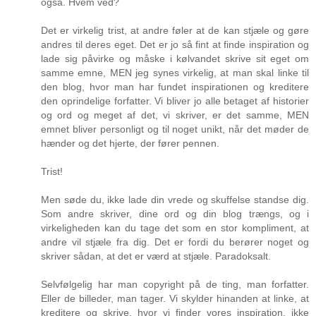
også. Hvem ved?
Det er virkelig trist, at andre føler at de kan stjæle og gøre
andres til deres eget. Det er jo så fint at finde inspiration og
lade sig påvirke og måske i kølvandet skrive sit eget om
samme emne, MEN jeg synes virkelig, at man skal linke til
den blog, hvor man har fundet inspirationen og kreditere
den oprindelige forfatter. Vi bliver jo alle betaget af historier
og ord og meget af det, vi skriver, er det samme, MEN
emnet bliver personligt og til noget unikt, når det møder de
hænder og det hjerte, der fører pennen.
Trist!
Men søde du, ikke lade din vrede og skuffelse standse dig.
Som andre skriver, dine ord og din blog trængs, og i
virkeligheden kan du tage det som en stor kompliment, at
andre vil stjæle fra dig. Det er fordi du berører noget og
skriver sådan, at det er værd at stjæle. Paradoksalt.
Selvfølgelig har man copyright på de ting, man forfatter.
Eller de billeder, man tager. Vi skylder hinanden at linke, at
kreditere og skrive, hvor vi finder vores inspiration, ikke