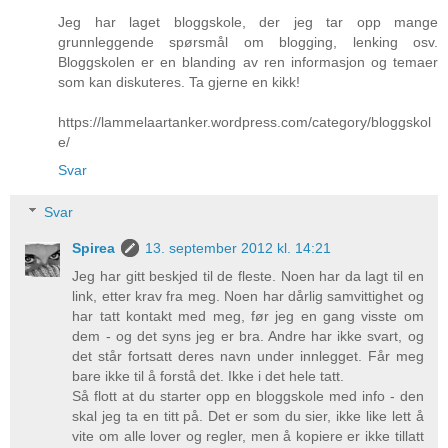
Jeg har laget bloggskole, der jeg tar opp mange
grunnleggende spørsmål om blogging, lenking osv.
Bloggskolen er en blanding av ren informasjon og temaer
som kan diskuteres. Ta gjerne en kikk!
https://lammelaartanker.wordpress.com/category/bloggskol
e/
Svar
Svar
Spirea
13. september 2012 kl. 14:21
Jeg har gitt beskjed til de fleste. Noen har da lagt til en
link, etter krav fra meg. Noen har dårlig samvittighet og
har tatt kontakt med meg, før jeg en gang visste om
dem - og det syns jeg er bra. Andre har ikke svart, og
det står fortsatt deres navn under innlegget. Får meg
bare ikke til å forstå det. Ikke i det hele tatt.
Så flott at du starter opp en bloggskole med info - den
skal jeg ta en titt på. Det er som du sier, ikke like lett å
vite om alle lover og regler, men å kopiere er ikke tillatt