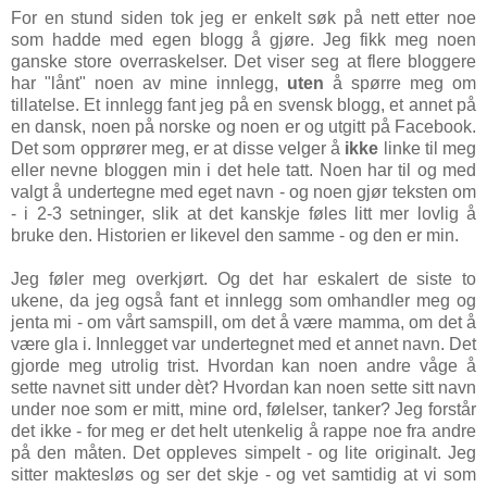
For en stund siden tok jeg er enkelt søk på nett etter noe
som hadde med egen blogg å gjøre. Jeg fikk meg noen
ganske store overraskelser. Det viser seg at flere bloggere
har "lånt" noen av mine innlegg,
uten
å spørre meg om
tillatelse. Et innlegg fant jeg på en svensk blogg, et annet på
en dansk, noen på norske og noen er og utgitt på Facebook.
Det som opprører meg, er at disse velger å
ikke
linke til meg
eller nevne bloggen min i det hele tatt. Noen har til og med
valgt å undertegne med eget navn - og noen gjør teksten om
- i 2-3 setninger, slik at det kanskje føles litt mer lovlig å
bruke den. Historien er likevel den samme - og den er min.
Jeg føler meg overkjørt. Og det har eskalert de siste to
ukene, da jeg også fant et innlegg som omhandler meg og
jenta mi - om vårt samspill, om det å være mamma, om det å
være gla i. Innlegget var undertegnet med et annet navn. Det
gjorde meg utrolig trist. Hvordan kan noen andre våge å
sette navnet sitt under dèt? Hvordan kan noen sette sitt navn
under noe som er mitt, mine ord, følelser, tanker? Jeg forstår
det ikke - for meg er det helt utenkelig å rappe noe fra andre
på den måten. Det oppleves simpelt - og lite originalt. Jeg
sitter maktesløs og ser det skje - og vet samtidig at vi som