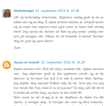
Underberget
13. september 2012 kl. 16:36
Uff, så forferdelig irriterende. Skjønner veldig godt at du er
både sint og lei deg. Å stjele andres tekster er simpelt tyveri
og at noen har signert med eget navn er bare helt utrolig
frekt! Jeg synes du skriver så flott og jeg setter veldig stor
pris på bloggen din. Håper du vil fortsette å skrive! Sender
deg en god og varm klem!
Svar
Jesus er svaret!
13. september 2012 kl. 16:38
Kjære vennen min. Nok ett slag i ansiktet ditt...kjære vennen
min. Jeg skjønner godt at det oppleves vondt, og at du
kjenner at du bare har lyst å la vær å skrive. Men Spirea,
jeg støtter deg uansett hvilket valg du tar. Som jeg tror jeg
har nevnt før, hva med å ta en pause? Gi deg selv litt tid til
å tenke på andre ting, og bare la den hvile litt.
Men mest av alt vil jeg si at de skattene du deler fra ditt
hjerte, vi trenger deg. Vi trenger din røst og dine historier.