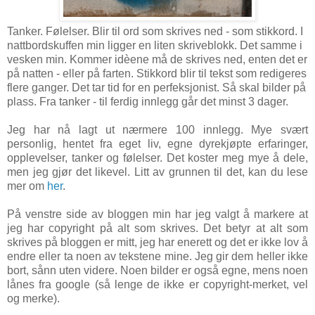
Tanker. Følelser. Blir til ord som skrives ned - som stikkord. I
nattbordskuffen min ligger en liten skriveblokk. Det samme i
vesken min. Kommer idèene må de skrives ned, enten det er
på natten - eller på farten.
Stikkord blir til tekst som redigeres
flere ganger. Det tar tid for en perfeksjonist. Så skal bilder på
plass.
Fra tanker - til ferdig innlegg går det minst 3 dager.
Jeg har nå lagt ut nærmere 100 innlegg. Mye svært
personlig, hentet fra eget liv, egne dyrekjøpte erfaringer,
opplevelser, tanker og følelser. Det koster meg mye å dele,
men jeg gjør det likevel. Litt av grunnen til det, kan du lese
mer om
her
.
På venstre side av bloggen min har jeg valgt å markere at
jeg har copyright på alt som skrives. Det betyr at alt som
skrives på bloggen er mitt, jeg har enerett og det er ikke lov å
endre eller ta noen av tekstene mine. Jeg gir dem heller ikke
bort, sånn uten videre. Noen bilder er også egne, mens noen
lånes fra google (så lenge de ikke er copyright-merket, vel
og merke).