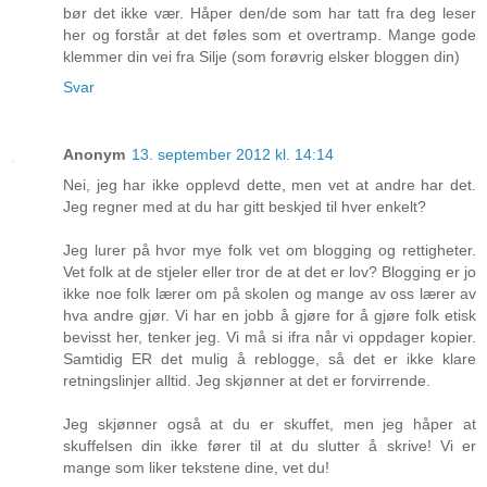
bør det ikke vær. Håper den/de som har tatt fra deg leser
her og forstår at det føles som et overtramp. Mange gode
klemmer din vei fra Silje (som forøvrig elsker bloggen din)
Svar
Anonym
13. september 2012 kl. 14:14
Nei, jeg har ikke opplevd dette, men vet at andre har det.
Jeg regner med at du har gitt beskjed til hver enkelt?
Jeg lurer på hvor mye folk vet om blogging og rettigheter.
Vet folk at de stjeler eller tror de at det er lov? Blogging er jo
ikke noe folk lærer om på skolen og mange av oss lærer av
hva andre gjør. Vi har en jobb å gjøre for å gjøre folk etisk
bevisst her, tenker jeg. Vi må si ifra når vi oppdager kopier.
Samtidig ER det mulig å reblogge, så det er ikke klare
retningslinjer alltid. Jeg skjønner at det er forvirrende.
Jeg skjønner også at du er skuffet, men jeg håper at
skuffelsen din ikke fører til at du slutter å skrive! Vi er
mange som liker tekstene dine, vet du!