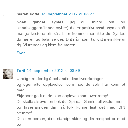
maren sofie
14. september 2012 kl. 08:22
Noen ganger syntes jeg du minnr om hu
sinnabloggern(linnea myhre) å d er positivt asså ;)syntes så
mange kristene blir så alt for fromme men ikke du. Syntes
du har en go balanse der. Drit når noen tar ditt men ikke gi
dg. Vi trenger dg.klem fra maren
Svar
Toril
14. september 2012 kl. 08:59
Utrolig urettferdig å behandle dine livserfaringer
og egenfølte opplevelser som noe de selv har kommet
med..
Skjønner godt at det kan oppleves som overtramp!
Du skulle skrevet en bok du, Spirea.. Samlet all visdommen
og livserfaringen din, så folk kunne lest det med DIN
stemme!
Du som person, dine standpunkter og din ærlighet er med
på