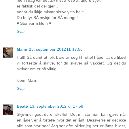
men i dag var det SÅ trist å lese at andre stjel,
er faktisk det dei gjer...
Vonar du ikkje mistar skrivelysta heilt!
Du betyr SÅ mykje for SÅ mange!
♥ Stor varm klem ♥
Svar
Malin
13. september 2012 kl. 17:56
Huff! Så dumt at folk bare ar seg til rette! håper at du likevl
vil fortsette å skrive, for du skirver så vakkert. Og det du
skriver om er så viktig!
klem, Malin
Svar
Beate
13. september 2012 kl. 17:58
Skjønner godt du er skuffet! Det minste man kan gjøre når
en låner, er å fortelle hvor det er lånt! Dessverre er det ikke
alle som bryr seg! Jeg ser ofte bilder jeg ser er lånte bilder,