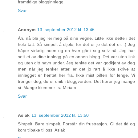
framtidige blogginnlegg.
Svar
Anonym
13. september 2012 kl. 13:46
Åh, nå ble jeg lei meg på dine vegne. Likte ikke dette i det
hele tatt. Så simpelt å stjele, for det er jo det det er. :( Jeg
håper virkelig noen og en hver går i seg selv nå. Jeg har
sett et av dine innlegg på en annen blogg. Det var uten link
og uten ditt navn under. Jeg tenkte det var godkjent av deg
men når jeg tenker etter, er det jo rart å ikke skrive at
innlegget er hentet her fra. Ikke mist piffen for lenge. Vi
trenger deg, du er unik i bloggverden. Det hører jeg mange
si. Mange klemmer fra Miriam
Svar
Aslak
13. september 2012 kl. 13:50
Simpelt. Bare simpelt. Forstår din frustrasjon. Gi det tid og
kom tilbake til oss. Aslak