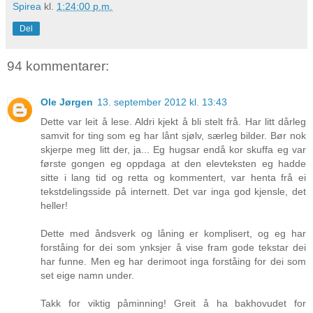
Spirea
kl.
1:24:00 p.m.
Del
94 kommentarer:
Ole Jørgen
13. september 2012 kl. 13:43
Dette var leit å lese. Aldri kjekt å bli stelt frå. Har litt dårleg
samvit for ting som eg har lånt sjølv, særleg bilder. Bør nok
skjerpe meg litt der, ja... Eg hugsar endå kor skuffa eg var
første gongen eg oppdaga at den elevteksten eg hadde
sitte i lang tid og retta og kommentert, var henta frå ei
tekstdelingsside på internett. Det var inga god kjensle, det
heller!
Dette med åndsverk og låning er komplisert, og eg har
forståing for dei som ynksjer å vise fram gode tekstar dei
har funne. Men eg har derimoot inga forståing for dei som
set eige namn under.
Takk for viktig påminning! Greit å ha bakhovudet for