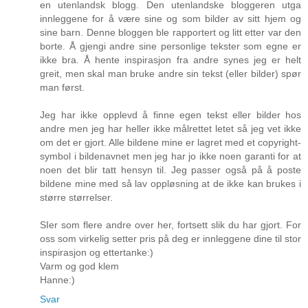
en utenlandsk blogg. Den utenlandske bloggeren utga
innleggene for å være sine og som bilder av sitt hjem og
sine barn. Denne bloggen ble rapportert og litt etter var den
borte. Å gjengi andre sine personlige tekster som egne er
ikke bra. Å hente inspirasjon fra andre synes jeg er helt
greit, men skal man bruke andre sin tekst (eller bilder) spør
man først.
Jeg har ikke opplevd å finne egen tekst eller bilder hos
andre men jeg har heller ikke målrettet letet så jeg vet ikke
om det er gjort. Alle bildene mine er lagret med et copyright-
symbol i bildenavnet men jeg har jo ikke noen garanti for at
noen det blir tatt hensyn til. Jeg passer også på å poste
bildene mine med så lav oppløsning at de ikke kan brukes i
større størrelser.
SIer som flere andre over her, fortsett slik du har gjort. For
oss som virkelig setter pris på deg er innleggene dine til stor
inspirasjon og ettertanke:)
Varm og god klem
Hanne:)
Svar