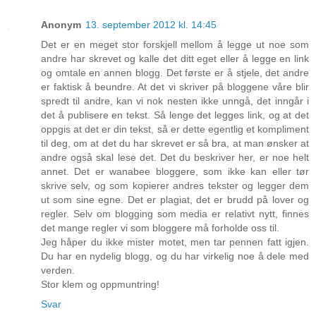
Anonym
13. september 2012 kl. 14:45
Det er en meget stor forskjell mellom å legge ut noe som
andre har skrevet og kalle det ditt eget eller å legge en link
og omtale en annen blogg. Det første er å stjele, det andre
er faktisk å beundre. At det vi skriver på bloggene våre blir
spredt til andre, kan vi nok nesten ikke unngå, det inngår i
det å publisere en tekst. Så lenge det legges link, og at det
oppgis at det er din tekst, så er dette egentlig et kompliment
til deg, om at det du har skrevet er så bra, at man ønsker at
andre også skal lese det. Det du beskriver her, er noe helt
annet. Det er wanabee bloggere, som ikke kan eller tør
skrive selv, og som kopierer andres tekster og legger dem
ut som sine egne. Det er plagiat, det er brudd på lover og
regler. Selv om blogging som media er relativt nytt, finnes
det mange regler vi som bloggere må forholde oss til.
Jeg håper du ikke mister motet, men tar pennen fatt igjen.
Du har en nydelig blogg, og du har virkelig noe å dele med
verden.
Stor klem og oppmuntring!
Svar