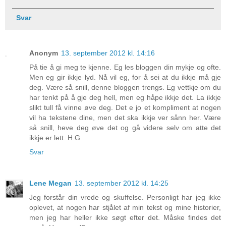
Svar
Anonym
13. september 2012 kl. 14:16
På tie å gi meg te kjenne. Eg les bloggen din mykje og ofte.
Men eg gir ikkje lyd. Nå vil eg, for å sei at du ikkje må gje
deg. Være så snill, denne bloggen trengs. Eg vettkje om du
har tenkt på å gje deg hell, men eg håpe ikkje det. La ikkje
slikt tull få vinne øve deg. Det e jo et kompliment at nogen
vil ha tekstene dine, men det ska ikkje ver sånn her. Være
så snill, heve deg øve det og gå videre selv om atte det
ikkje er lett. H.G
Svar
Lene Megan
13. september 2012 kl. 14:25
Jeg forstår din vrede og skuffelse. Personligt har jeg ikke
oplevet, at nogen har stjålet af min tekst og mine historier,
men jeg har heller ikke søgt efter det. Måske findes det