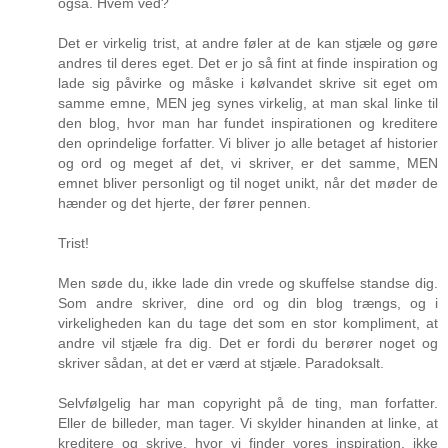
også. Hvem ved?
Det er virkelig trist, at andre føler at de kan stjæle og gøre
andres til deres eget. Det er jo så fint at finde inspiration og
lade sig påvirke og måske i kølvandet skrive sit eget om
samme emne, MEN jeg synes virkelig, at man skal linke til
den blog, hvor man har fundet inspirationen og kreditere
den oprindelige forfatter. Vi bliver jo alle betaget af historier
og ord og meget af det, vi skriver, er det samme, MEN
emnet bliver personligt og til noget unikt, når det møder de
hænder og det hjerte, der fører pennen.
Trist!
Men søde du, ikke lade din vrede og skuffelse standse dig.
Som andre skriver, dine ord og din blog trængs, og i
virkeligheden kan du tage det som en stor kompliment, at
andre vil stjæle fra dig. Det er fordi du berører noget og
skriver sådan, at det er værd at stjæle. Paradoksalt.
Selvfølgelig har man copyright på de ting, man forfatter.
Eller de billeder, man tager. Vi skylder hinanden at linke, at
kreditere og skrive, hvor vi finder vores inspiration, ikke