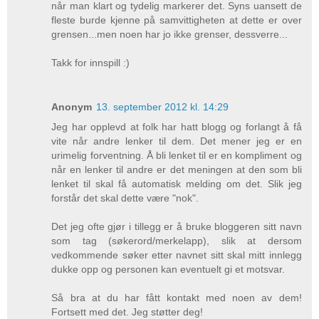
når man klart og tydelig markerer det. Syns uansett de
fleste burde kjenne på samvittigheten at dette er over
grensen...men noen har jo ikke grenser, dessverre...
Takk for innspill :)
Anonym
13. september 2012 kl. 14:29
Jeg har opplevd at folk har hatt blogg og forlangt å få
vite når andre lenker til dem. Det mener jeg er en
urimelig forventning. Å bli lenket til er en kompliment og
når en lenker til andre er det meningen at den som bli
lenket til skal få automatisk melding om det. Slik jeg
forstår det skal dette være "nok".
Det jeg ofte gjør i tillegg er å bruke bloggeren sitt navn
som tag (søkerord/merkelapp), slik at dersom
vedkommende søker etter navnet sitt skal mitt innlegg
dukke opp og personen kan eventuelt gi et motsvar.
Så bra at du har fått kontakt med noen av dem!
Fortsett med det. Jeg støtter deg!