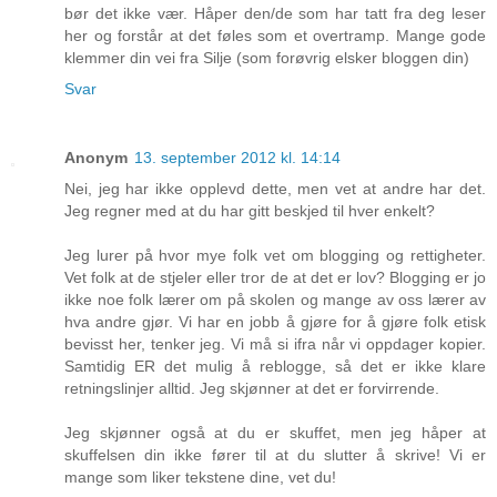
bør det ikke vær. Håper den/de som har tatt fra deg leser
her og forstår at det føles som et overtramp. Mange gode
klemmer din vei fra Silje (som forøvrig elsker bloggen din)
Svar
Anonym
13. september 2012 kl. 14:14
Nei, jeg har ikke opplevd dette, men vet at andre har det.
Jeg regner med at du har gitt beskjed til hver enkelt?
Jeg lurer på hvor mye folk vet om blogging og rettigheter.
Vet folk at de stjeler eller tror de at det er lov? Blogging er jo
ikke noe folk lærer om på skolen og mange av oss lærer av
hva andre gjør. Vi har en jobb å gjøre for å gjøre folk etisk
bevisst her, tenker jeg. Vi må si ifra når vi oppdager kopier.
Samtidig ER det mulig å reblogge, så det er ikke klare
retningslinjer alltid. Jeg skjønner at det er forvirrende.
Jeg skjønner også at du er skuffet, men jeg håper at
skuffelsen din ikke fører til at du slutter å skrive! Vi er
mange som liker tekstene dine, vet du!