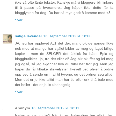
ikke så ofte lånte tekster. Kanskje må vi bloggere bli flinkere
til å passe på hverandre.. Jeg håper ikke dette får ta
blogglysten fra deg. Du har så mye godt å komme med <3
Svar
salige lavendel
13. september 2012 kl. 18:06
JA, jeg har opplevet ALT det der, mangfoldige ganger!Ikke
nok med at mange har stjålet bilder av meg og laget billige
kopier - men de SELGER det faktisk fra både Epla og
bloggbutikker...ja, tro det eller ei! Jeg blir skuffet og lei meg
jeg også, så jeg skjønner hva du føler her tror jeg. Men jeg
håper du får tilbake skrivelysten likevel! Jeg pleier å ordne
opp ved å sende en mail til tyvene, og det ordner seg alltid.
Men det er jo ikke alltid man har tid eller ork til å bale med
det heller...det er jo litt ubehagelig.
Svar
Anonym
13. september 2012 kl. 18:11
Nehei, er det mulig? Nå får jeg hake-slipp her altså. Jeg