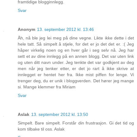
framtidige blogginnlegg.
Svar
Anonym
13. september 2012 kl. 13:46
Åh, nå ble jeg lei meg på dine vegne. Likte ikke dette i det
hele tatt. Så simpelt å stjele, for det er jo det det er. :( Jeg
håper virkelig noen og en hver går i seg selv nå. Jeg har
sett et av dine innlegg på en annen blogg. Det var uten link
og uten ditt navn under. Jeg tenkte det var godkjent av deg
men når jeg tenker etter, er det jo rart å ikke skrive at
innlegget er hentet her fra. Ikke mist piffen for lenge. Vi
trenger deg, du er unik i bloggverden. Det hører jeg mange
si. Mange klemmer fra Miriam
Svar
Aslak
13. september 2012 kl. 13:50
Simpelt. Bare simpelt. Forstår din frustrasjon. Gi det tid og
kom tilbake til oss. Aslak