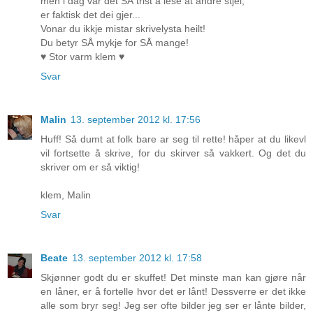
men i dag var det SÅ trist å lese at andre stjel,
er faktisk det dei gjer...
Vonar du ikkje mistar skrivelysta heilt!
Du betyr SÅ mykje for SÅ mange!
♥ Stor varm klem ♥
Svar
Malin
13. september 2012 kl. 17:56
Huff! Så dumt at folk bare ar seg til rette! håper at du likevl
vil fortsette å skrive, for du skirver så vakkert. Og det du
skriver om er så viktig!
klem, Malin
Svar
Beate
13. september 2012 kl. 17:58
Skjønner godt du er skuffet! Det minste man kan gjøre når
en låner, er å fortelle hvor det er lånt! Dessverre er det ikke
alle som bryr seg! Jeg ser ofte bilder jeg ser er lånte bilder,