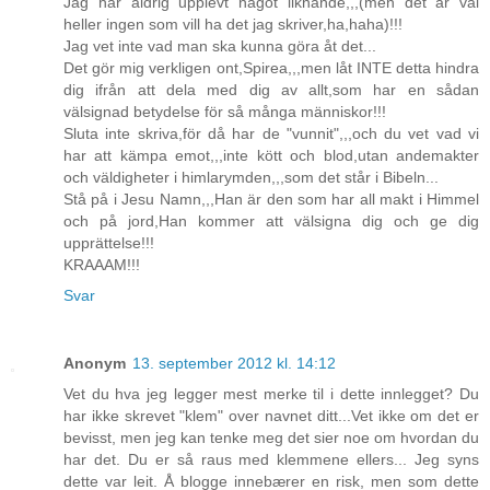
Jag har aldrig upplevt något liknande,,,(men det är väl
heller ingen som vill ha det jag skriver,ha,haha)!!!
Jag vet inte vad man ska kunna göra åt det...
Det gör mig verkligen ont,Spirea,,,men låt INTE detta hindra
dig ifrån att dela med dig av allt,som har en sådan
välsignad betydelse för så många människor!!!
Sluta inte skriva,för då har de "vunnit",,,och du vet vad vi
har att kämpa emot,,,inte kött och blod,utan andemakter
och väldigheter i himlarymden,,,som det står i Bibeln...
Stå på i Jesu Namn,,,Han är den som har all makt i Himmel
och på jord,Han kommer att välsigna dig och ge dig
upprättelse!!!
KRAAAM!!!
Svar
Anonym
13. september 2012 kl. 14:12
Vet du hva jeg legger mest merke til i dette innlegget? Du
har ikke skrevet "klem" over navnet ditt...Vet ikke om det er
bevisst, men jeg kan tenke meg det sier noe om hvordan du
har det. Du er så raus med klemmene ellers... Jeg syns
dette var leit. Å blogge innebærer en risk, men som dette