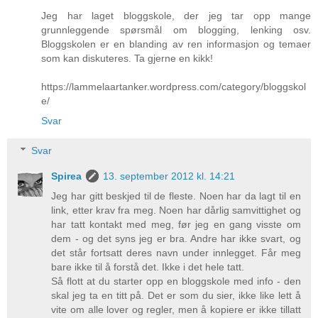
Jeg har laget bloggskole, der jeg tar opp mange
grunnleggende spørsmål om blogging, lenking osv.
Bloggskolen er en blanding av ren informasjon og temaer
som kan diskuteres. Ta gjerne en kikk!
https://lammelaartanker.wordpress.com/category/bloggskol
e/
Svar
Svar
Spirea
13. september 2012 kl. 14:21
Jeg har gitt beskjed til de fleste. Noen har da lagt til en
link, etter krav fra meg. Noen har dårlig samvittighet og
har tatt kontakt med meg, før jeg en gang visste om
dem - og det syns jeg er bra. Andre har ikke svart, og
det står fortsatt deres navn under innlegget. Får meg
bare ikke til å forstå det. Ikke i det hele tatt.
Så flott at du starter opp en bloggskole med info - den
skal jeg ta en titt på. Det er som du sier, ikke like lett å
vite om alle lover og regler, men å kopiere er ikke tillatt