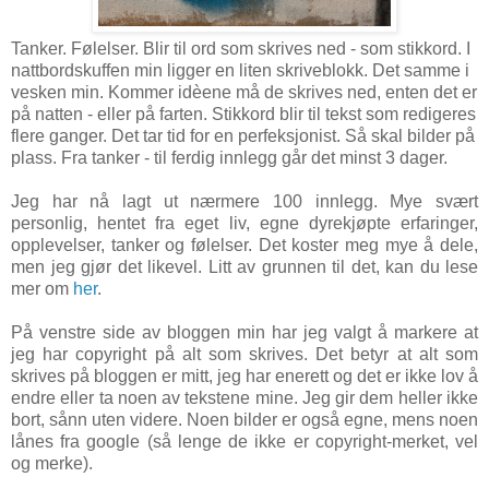
Tanker. Følelser. Blir til ord som skrives ned - som stikkord. I
nattbordskuffen min ligger en liten skriveblokk. Det samme i
vesken min. Kommer idèene må de skrives ned, enten det er
på natten - eller på farten.
Stikkord blir til tekst som redigeres
flere ganger. Det tar tid for en perfeksjonist. Så skal bilder på
plass.
Fra tanker - til ferdig innlegg går det minst 3 dager.
Jeg har nå lagt ut nærmere 100 innlegg. Mye svært
personlig, hentet fra eget liv, egne dyrekjøpte erfaringer,
opplevelser, tanker og følelser. Det koster meg mye å dele,
men jeg gjør det likevel. Litt av grunnen til det, kan du lese
mer om
her
.
På venstre side av bloggen min har jeg valgt å markere at
jeg har copyright på alt som skrives. Det betyr at alt som
skrives på bloggen er mitt, jeg har enerett og det er ikke lov å
endre eller ta noen av tekstene mine. Jeg gir dem heller ikke
bort, sånn uten videre. Noen bilder er også egne, mens noen
lånes fra google (så lenge de ikke er copyright-merket, vel
og merke).