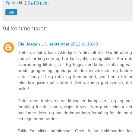
Spirea
kl.
1:24:00 p.m.
Del
94 kommentarer:
Ole Jørgen
13. september 2012 kl. 13:43
Dette var leit å lese. Aldri kjekt å bli stelt frå. Har litt dårleg
samvit for ting som eg har lånt sjølv, særleg bilder. Bør nok
skjerpe meg litt der, ja... Eg hugsar endå kor skuffa eg var
første gongen eg oppdaga at den elevteksten eg hadde
sitte i lang tid og retta og kommentert, var henta frå ei
tekstdelingsside på internett. Det var inga god kjensle, det
heller!
Dette med åndsverk og låning er komplisert, og eg har
forståing for dei som ynksjer å vise fram gode tekstar dei
har funne. Men eg har derimoot inga forståing for dei som
set eige namn under.
Takk for viktig påminning! Greit å ha bakhovudet for