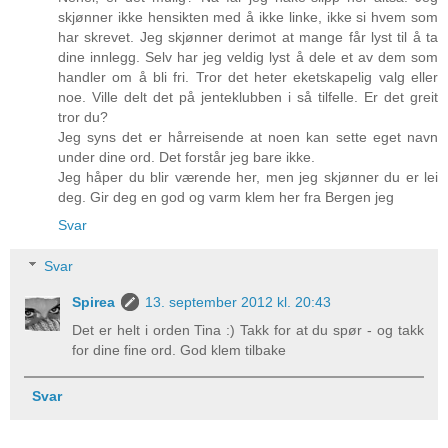
skjønner ikke hensikten med å ikke linke, ikke si hvem som
har skrevet. Jeg skjønner derimot at mange får lyst til å ta
dine innlegg. Selv har jeg veldig lyst å dele et av dem som
handler om å bli fri. Tror det heter eketskapelig valg eller
noe. Ville delt det på jenteklubben i så tilfelle. Er det greit
tror du?
Jeg syns det er hårreisende at noen kan sette eget navn
under dine ord. Det forstår jeg bare ikke.
Jeg håper du blir værende her, men jeg skjønner du er lei
deg. Gir deg en god og varm klem her fra Bergen jeg
Svar
Svar
Spirea
13. september 2012 kl. 20:43
Det er helt i orden Tina :) Takk for at du spør - og takk
for dine fine ord. God klem tilbake
Svar