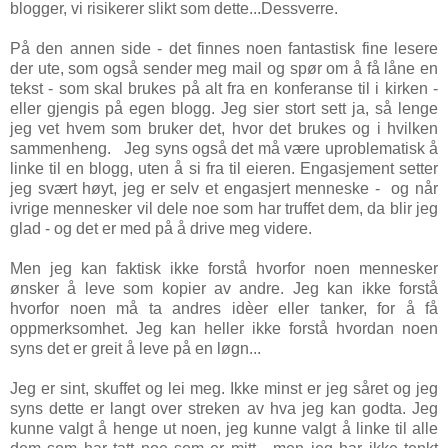
blogger, vi risikerer slikt som dette...Dessverre.
På den annen side - det finnes noen fantastisk fine lesere
der ute, som også sender meg mail og spør om å få låne en
tekst - som skal brukes på alt fra en konferanse til i kirken -
eller gjengis på egen blogg. Jeg sier stort sett ja, så lenge
jeg vet hvem som bruker det, hvor det brukes og i hvilken
sammenheng. Jeg syns også det må være uproblematisk å
linke til en blogg, uten å si fra til eieren. Engasjement setter
jeg svært høyt, jeg er selv et engasjert menneske - og når
ivrige mennesker vil dele noe som har truffet dem, da blir jeg
glad - og det er med på å drive meg videre.
Men jeg kan faktisk ikke forstå hvorfor noen mennesker
ønsker å leve som kopier av andre. Jeg kan ikke forstå
hvorfor noen må ta andres idèer eller tanker, for å få
oppmerksomhet. Jeg kan heller ikke forstå hvordan noen
syns det er greit å leve på en løgn...
Jeg er sint, skuffet og lei meg. Ikke minst er jeg såret og jeg
syns dette er langt over streken av hva jeg kan godta. Jeg
kunne valgt å henge ut noen, jeg kunne valgt å linke til alle