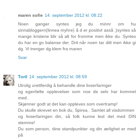
maren sofie
14. september 2012 kl. 08:22
Noen ganger syntes jeg du minnr om hu
sinnabloggern(linnea myhre) å d er positivt asså ;)syntes så
mange kristene blir så alt for fromme men ikke du. Syntes
du har en go balanse der. Drit når noen tar ditt men ikke gi
dg. Vi trenger dg.klem fra maren
Svar
Toril
14. september 2012 kl. 08:59
Utrolig urettferdig å behandle dine livserfaringer
og egenfølte opplevelser som noe de selv har kommet
med..
Skjønner godt at det kan oppleves som overtramp!
Du skulle skrevet en bok du, Spirea.. Samlet all visdommen
og livserfaringen din, så folk kunne lest det med DIN
stemme!
Du som person, dine standpunkter og din ærlighet er med
på