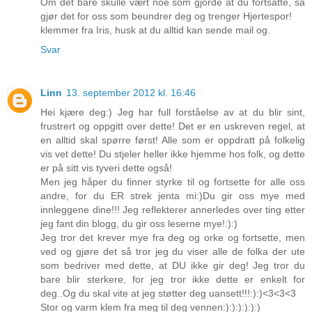
Om det bare skulle vært noe som gjorde at du fortsatte, så
gjør det for oss som beundrer deg og trenger Hjertespor!
klemmer fra Iris, husk at du alltid kan sende mail og.
Svar
Linn
13. september 2012 kl. 16:46
Hei kjære deg:) Jeg har full forståelse av at du blir sint,
frustrert og oppgitt over dette! Det er en uskreven regel, at
en alltid skal spørre først! Alle som er oppdratt på folkelig
vis vet dette! Du stjeler heller ikke hjemme hos folk, og dette
er på sitt vis tyveri dette også!
Men jeg håper du finner styrke til og fortsette for alle oss
andre, for du ER strek jenta mi:)Du gir oss mye med
innleggene dine!!! Jeg reflekterer annerledes over ting etter
jeg fant din blogg, du gir oss leserne mye!:):)
Jeg tror det krever mye fra deg og orke og fortsette, men
ved og gjøre det så tror jeg du viser alle de folka der ute
som bedriver med dette, at DU ikke gir deg! Jeg tror du
bare blir sterkere, for jeg tror ikke dette er enkelt for
deg..Og du skal vite at jeg støtter deg uansett!!!:):)<3<3<3
Stor og varm klem fra meg til deg vennen:):):):):):)