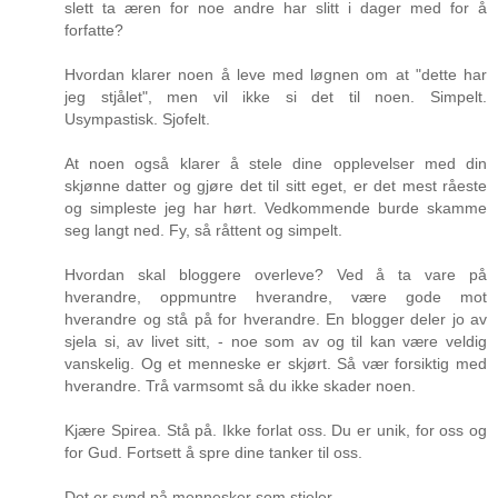
slett ta æren for noe andre har slitt i dager med for å
forfatte?
Hvordan klarer noen å leve med løgnen om at "dette har
jeg stjålet", men vil ikke si det til noen. Simpelt.
Usympastisk. Sjofelt.
At noen også klarer å stele dine opplevelser med din
skjønne datter og gjøre det til sitt eget, er det mest råeste
og simpleste jeg har hørt. Vedkommende burde skamme
seg langt ned. Fy, så råttent og simpelt.
Hvordan skal bloggere overleve? Ved å ta vare på
hverandre, oppmuntre hverandre, være gode mot
hverandre og stå på for hverandre. En blogger deler jo av
sjela si, av livet sitt, - noe som av og til kan være veldig
vanskelig. Og et menneske er skjørt. Så vær forsiktig med
hverandre. Trå varmsomt så du ikke skader noen.
Kjære Spirea. Stå på. Ikke forlat oss. Du er unik, for oss og
for Gud. Fortsett å spre dine tanker til oss.
Det er synd på mennesker som stjeler.