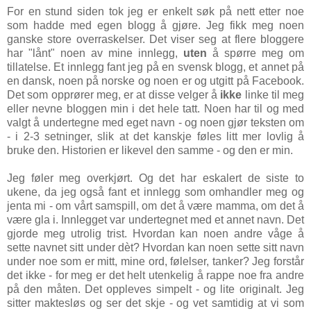
For en stund siden tok jeg er enkelt søk på nett etter noe
som hadde med egen blogg å gjøre. Jeg fikk meg noen
ganske store overraskelser. Det viser seg at flere bloggere
har "lånt" noen av mine innlegg,
uten
å spørre meg om
tillatelse. Et innlegg fant jeg på en svensk blogg, et annet på
en dansk, noen på norske og noen er og utgitt på Facebook.
Det som opprører meg, er at disse velger å
ikke
linke til meg
eller nevne bloggen min i det hele tatt. Noen har til og med
valgt å undertegne med eget navn - og noen gjør teksten om
- i 2-3 setninger, slik at det kanskje føles litt mer lovlig å
bruke den. Historien er likevel den samme - og den er min.
Jeg føler meg overkjørt. Og det har eskalert de siste to
ukene, da jeg også fant et innlegg som omhandler meg og
jenta mi - om vårt samspill, om det å være mamma, om det å
være gla i. Innlegget var undertegnet med et annet navn. Det
gjorde meg utrolig trist. Hvordan kan noen andre våge å
sette navnet sitt under dèt? Hvordan kan noen sette sitt navn
under noe som er mitt, mine ord, følelser, tanker? Jeg forstår
det ikke - for meg er det helt utenkelig å rappe noe fra andre
på den måten. Det oppleves simpelt - og lite originalt. Jeg
sitter maktesløs og ser det skje - og vet samtidig at vi som