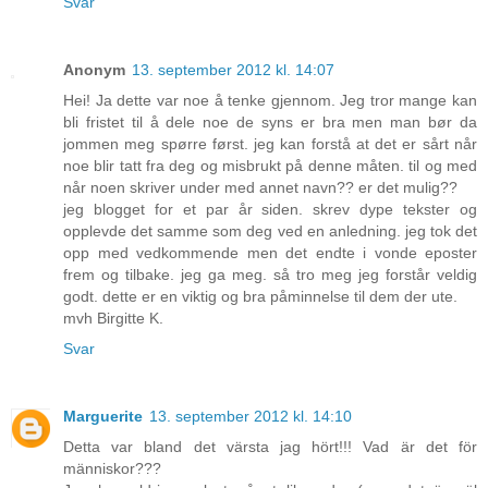
Svar
Anonym
13. september 2012 kl. 14:07
Hei! Ja dette var noe å tenke gjennom. Jeg tror mange kan
bli fristet til å dele noe de syns er bra men man bør da
jommen meg spørre først. jeg kan forstå at det er sårt når
noe blir tatt fra deg og misbrukt på denne måten. til og med
når noen skriver under med annet navn?? er det mulig??
jeg blogget for et par år siden. skrev dype tekster og
opplevde det samme som deg ved en anledning. jeg tok det
opp med vedkommende men det endte i vonde eposter
frem og tilbake. jeg ga meg. så tro meg jeg forstår veldig
godt. dette er en viktig og bra påminnelse til dem der ute.
mvh Birgitte K.
Svar
Marguerite
13. september 2012 kl. 14:10
Detta var bland det värsta jag hört!!! Vad är det för
människor???