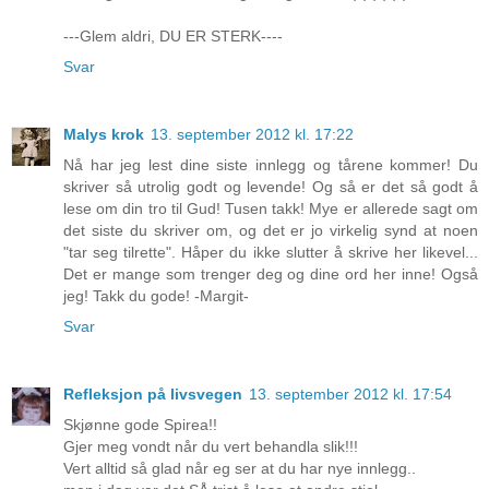
---Glem aldri, DU ER STERK----
Svar
Malys krok
13. september 2012 kl. 17:22
Nå har jeg lest dine siste innlegg og tårene kommer! Du
skriver så utrolig godt og levende! Og så er det så godt å
lese om din tro til Gud! Tusen takk! Mye er allerede sagt om
det siste du skriver om, og det er jo virkelig synd at noen
"tar seg tilrette". Håper du ikke slutter å skrive her likevel...
Det er mange som trenger deg og dine ord her inne! Også
jeg! Takk du gode! -Margit-
Svar
Refleksjon på livsvegen
13. september 2012 kl. 17:54
Skjønne gode Spirea!!
Gjer meg vondt når du vert behandla slik!!!
Vert alltid så glad når eg ser at du har nye innlegg..