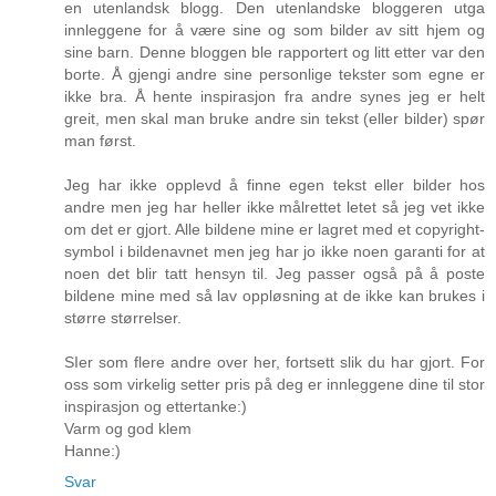
en utenlandsk blogg. Den utenlandske bloggeren utga
innleggene for å være sine og som bilder av sitt hjem og
sine barn. Denne bloggen ble rapportert og litt etter var den
borte. Å gjengi andre sine personlige tekster som egne er
ikke bra. Å hente inspirasjon fra andre synes jeg er helt
greit, men skal man bruke andre sin tekst (eller bilder) spør
man først.
Jeg har ikke opplevd å finne egen tekst eller bilder hos
andre men jeg har heller ikke målrettet letet så jeg vet ikke
om det er gjort. Alle bildene mine er lagret med et copyright-
symbol i bildenavnet men jeg har jo ikke noen garanti for at
noen det blir tatt hensyn til. Jeg passer også på å poste
bildene mine med så lav oppløsning at de ikke kan brukes i
større størrelser.
SIer som flere andre over her, fortsett slik du har gjort. For
oss som virkelig setter pris på deg er innleggene dine til stor
inspirasjon og ettertanke:)
Varm og god klem
Hanne:)
Svar