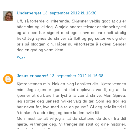
Underberget
13. september 2012 kl. 16:36
Uff, så forferdelig irriterende. Skjønner veldig godt at du er
både sint og lei deg. Å stjele andres tekster er simpelt tyveri
og at noen har signert med eget navn er bare helt utrolig
frekt! Jeg synes du skriver så flott og jeg setter veldig stor
pris på bloggen din. Håper du vil fortsette å skrive! Sender
deg en god og varm klem!
Svar
Jesus er svaret!
13. september 2012 kl. 16:38
Kjære vennen min. Nok ett slag i ansiktet ditt...kjære vennen
min. Jeg skjønner godt at det oppleves vondt, og at du
kjenner at du bare har lyst å la vær å skrive. Men Spirea,
jeg støtter deg uansett hvilket valg du tar. Som jeg tror jeg
har nevnt før, hva med å ta en pause? Gi deg selv litt tid til
å tenke på andre ting, og bare la den hvile litt.
Men mest av alt vil jeg si at de skattene du deler fra ditt
hjerte, vi trenger deg. Vi trenger din røst og dine historier.