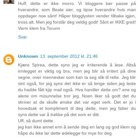
Huff, dette er ikke morro. Vi bloggere bør passe på
hverandre, som Beate sier, og tipse hverandre hvis man
oppdager noe sånt! Håper blogglysten vender tilbake igjen,
tross alt. Men jeg forstår deg veldig godt! Sånt er IKKE greit!
Varm klem fra Torunn
Svar
Unknown
13. september 2012 kl. 21:46
Kjære Spirea, dette syns jeg er irriterende å lese. Altså
innlegget er viktig og bra, men jeg blir så irritert på dine
vegne, over mennesker som kan ta seg slik til rette. Jeg blir
sint også, for jeg syns det ikke er så lenge siden jeg leste
du hadde fått kjip mail også. Hva handler dette om? ene og
alene om misunnelse tror jeg. Noen liker så godt det du
skriver at de skulle ønske det var eget verk. Det er jo i
hovedsak et kompliment til deg dette, men jeg fatter du
syns dette var å trøkke på det som er ditt.
Uff, så dumt dette.
jeg kan ikke annet enn å sende deg en lang og god klem og
håpe du ikke lar dette ødelegge for mye for deg.