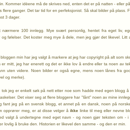
. Kommer idèene må de skrives ned, enten det er på natten - eller på
 flere ganger. Det tar tid for en perfeksjonist. Så skal bilder på plass.
F
nst 3 dager.
t nærmere 100 innlegg. Mye svært personlig, hentet fra eget liv, egn
 og følelser. Det koster meg mye å dele, men jeg gjør det likevel. Litt 
bloggen min har jeg valgt å markere at jeg har copyright på alt som skr
 er mitt, jeg har enerett og det er ikke lov å endre eller ta noen av t
 sånn uten videre. Noen bilder er også egne, mens noen lånes fra goo
vel og merke).
 tok jeg er enkelt søk på nett etter noe som hadde med egen blogg å
askelser. Det viser seg at flere bloggere har "lånt" noen av mine innle
legg fant jeg på en svensk blogg, et annet på en dansk, noen på norsk
 opprører meg, er at disse velger å
ikke
linke til meg eller nevne bl
ed valgt å undertegne med eget navn - og noen gjør teksten om - i 2-
mer lovlig å bruke den. Historien er likevel den samme - og den er min.