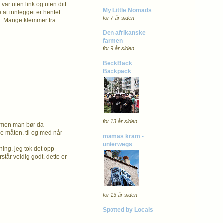
var uten link og uten ditt
My Little Nomads
e at innlegget er hentet
for 7 år siden
 si. Mange klemmer fra
Den afrikanske
farmen
for 9 år siden
BeckBack
Backpack
for 13 år siden
ra men man bør da
ne måten. til og med når
mamas kram -
unterwegs
ing. jeg tok det opp
tår veldig godt. dette er
for 13 år siden
Spotted by Locals