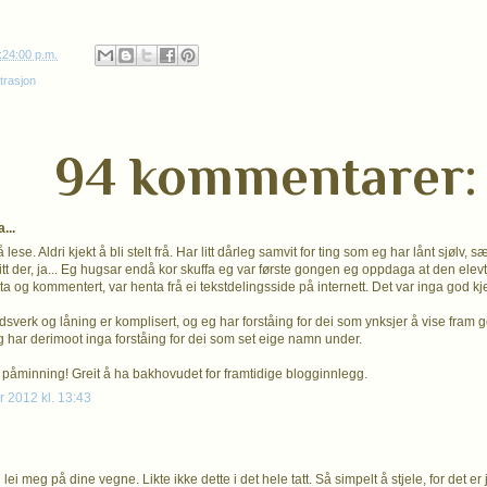
:24:00 p.m.
trasjon
94 kommentarer:
...
å lese. Aldri kjekt å bli stelt frå. Har litt dårleg samvit for ting som eg har lånt sjølv, 
itt der, ja... Eg hugsar endå kor skuffa eg var første gongen eg oppdaga at den elevt
tta og kommentert, var henta frå ei tekstdelingsside på internett. Det var inga god kje
sverk og låning er komplisert, og eg har forståing for dei som ynksjer å vise fram g
 har derimoot inga forståing for dei som set eige namn under.
ig påminning! Greit å ha bakhovudet for framtidige blogginnlegg.
 2012 kl. 13:43
 lei meg på dine vegne. Likte ikke dette i det hele tatt. Så simpelt å stjele, for det er 