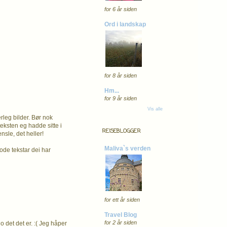
for 6 år siden
Ord i landskap
for 8 år siden
Hm...
for 9 år siden
Vis alle
særleg bilder. Bør nok
eksten eg hadde sitte i
REISEBLOGGER
nsle, det heller!
Maliva`s verden
ode tekstar dei har
for ett år siden
Travel Blog
for 2 år siden
jo det det er. :( Jeg håper