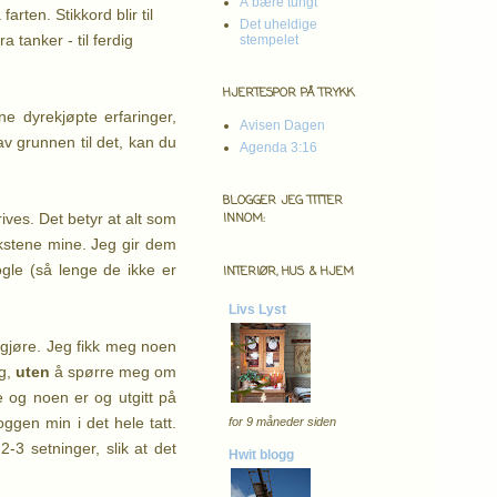
Å bære tungt
 farten.
Stikkord blir til
Det uheldige
ra tanker - til ferdig
stempelet
HJERTESPOR PÅ TRYKK
e dyrekjøpte erfaringer,
Avisen Dagen
av grunnen til det, kan du
Agenda 3:16
BLOGGER JEG TITTER
ives. Det betyr at alt som
INNOM:
ekstene mine. Jeg gir dem
gle (så lenge de ikke er
INTERIØR, HUS & HJEM
Livs Lyst
 gjøre. Jeg fikk meg noen
gg,
uten
å spørre meg om
e og noen er og utgitt på
oggen min i det hele tatt.
for 9 måneder siden
3 setninger, slik at det
Hwit blogg