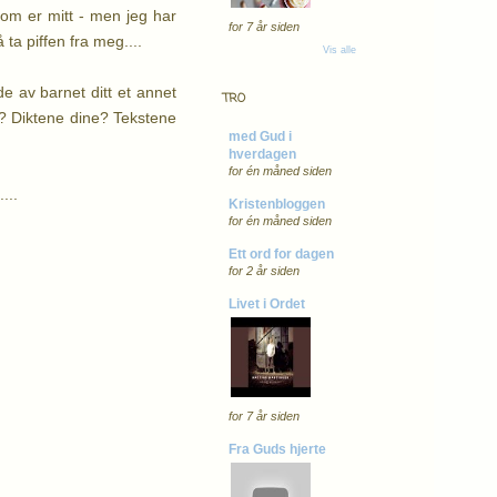
som er mitt - men jeg har
for 7 år siden
ta piffen fra meg....
Vis alle
 av barnet ditt et annet
TRO
e? Diktene dine? Tekstene
med Gud i
hverdagen
for én måned siden
...
Kristenbloggen
for én måned siden
Ett ord for dagen
for 2 år siden
Livet i Ordet
for 7 år siden
Fra Guds hjerte