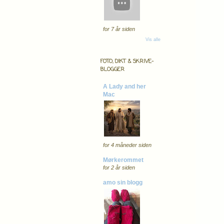
for 7 år siden
Vis alle
FOTO, DIKT & SKRIVE-
BLOGGER
A Lady and her
Mac
for 4 måneder siden
Mørkerommet
for 2 år siden
amo sin blogg