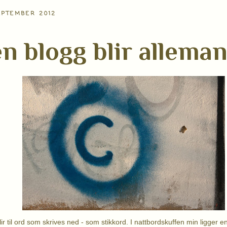
EPTEMBER 2012
n blogg blir alleman
lir til ord som skrives ned - som stikkord. I nattbordskuffen min ligger en