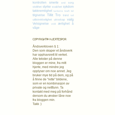
kontrollen
smerte
sorg
smil
styrke
sykdom
stolthet
svakhet
takknemlighet
tankens kraft
tid
Tillit
Tro
tilgivelse
trøst
tvil
valg
utilstrekkelighet
utroskap
Velsignelse
ærlighet
å
vold
våge
COPYRIGHT© HJERTESPOR
Åndsverkloven § 1:
Den som skaper et åndsverk
har opphavsrett
til verket.
Alle tekster på denne
bloggen er mine, fra mitt
hjerte, med mindre jeg
opplyser om noe annet. Jeg
bruker mye tid på dem, og på
å finne de "rette" bildene,
som er en kombinasjon av
private og nettfunn. Ta
kontakt med meg på forhånd
dersom du ønsker låne noe
fra bloggen min.
Takk :)