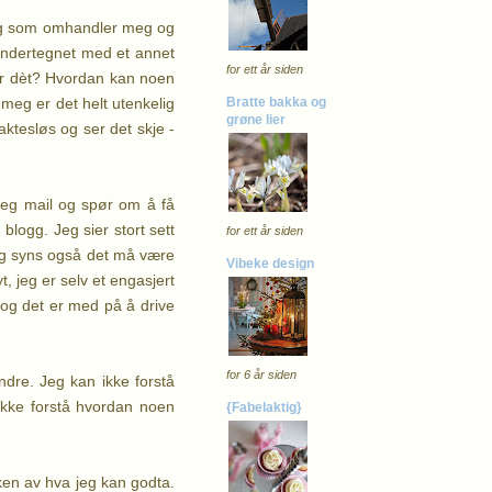
legg som omhandler meg og
undertegnet med et annet
for ett år siden
der dèt? Hvordan kan noen
r meg er det helt utenkelig
Bratte bakka og
grøne lier
aktesløs og ser det skje -
meg mail og spør om å få
 blogg. Jeg sier stort sett
for ett år siden
eg syns også det må være
Vibeke design
t, jeg er selv et engasjert
 og det er med på å drive
for 6 år siden
dre. Jeg kan ikke forstå
ikke forstå hvordan noen
{Fabelaktig}
eken av hva jeg kan godta.