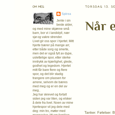
OM MEG
TORSDAG 13. S
Spirea
Når e
Jente i sin
beste alder,
og med mine skjønne små
barn, bor vi i landidyll, nær
sjø og vakre strender.
Livet gir oss spor i hjertet. Mitt
hjerte bærer på mange arr,
etter både sorg og smerte,
men det er også fylt av dype,
uslettelige spor, etter sterke
inntrykk av kjærlighet, glede,
godhet og legedom. Hjertet
mitt får bare flere og flere
spor, og det blir stadig
trangere om plassen for
arrene, selvom de bæres
med meg og er en del av
meg..
Jeg har skrevet og fortalt
siden jeg var liten, og elsker
å dele fra livet. Noen av mine
hjertespor vil jeg dele med
deg: min tro, møter med
Tanker. Følelser. B