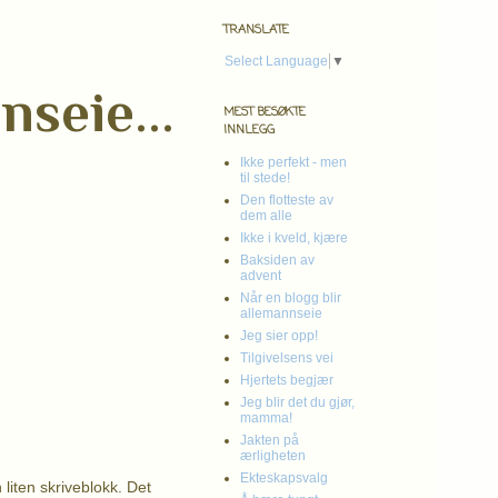
TRANSLATE
Select Language
▼
nseie...
MEST BESØKTE
INNLEGG
Ikke perfekt - men
til stede!
Den flotteste av
dem alle
Ikke i kveld, kjære
Baksiden av
advent
Når en blogg blir
allemannseie
Jeg sier opp!
Tilgivelsens vei
Hjertets begjær
Jeg blir det du gjør,
mamma!
Jakten på
ærligheten
Ekteskapsvalg
 liten skriveblokk. Det