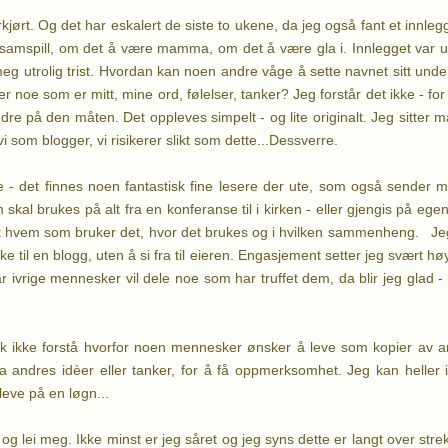
kjørt. Og det har eskalert de siste to ukene, da jeg også fant et inn
t samspill, om det å være mamma, om det å være gla i. Innlegget var 
eg utrolig trist. Hvordan kan noen andre våge å sette navnet sitt un
er noe som er mitt, mine ord, følelser, tanker? Jeg forstår det ikke - fo
re på den måten. Det oppleves simpelt - og lite originalt. Jeg sitter m
vi som blogger, vi risikerer slikt som dette...Dessverre.
 - det finnes noen fantastisk fine lesere der ute, som også sender 
 skal brukes på alt fra en konferanse til i kirken - eller gjengis på egen
vet hvem som bruker det, hvor det brukes og i hvilken sammenheng. J
ke til en blogg, uten å si fra til eieren. Engasjement setter jeg svært høy
ivrige mennesker vil dele noe som har truffet dem, da blir jeg glad -
sk ikke forstå hvorfor noen mennesker ønsker å leve som kopier av an
a andres idèer eller tanker, for å få oppmerksomhet. Jeg kan heller 
 leve på en løgn...
t og lei meg. Ikke minst er jeg såret og jeg syns dette er langt over str