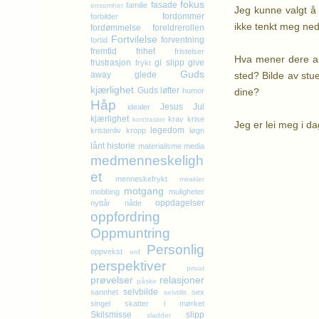
fokus
fasade
familie
ensomhet
Jeg kunne valgt å 
fordommer
forbilder
ikke tenkt meg ned 
fordømmelse
foreldrerollen
Fortvilelse
forventning
fortid
fremtid
frihet
fristelser
Hva mener dere an
frustrasjon
gi slipp
give
frykt
Guds
sted? Bilde av stu
away
glede
kjærlighet
Guds løfter
dine?
humor
Håp
Jesus
Jul
idealer
kjærlighet
krav
krise
kontraster
Jeg er lei meg i dag
legedom
kristenliv
kropp
løgn
lånt historie
materialisme
media
medmenneskeligh
et
menneskefrykt
mirakler
motgang
mobbing
muligheter
oppdagelser
nyttår
nåde
oppfordring
Oppmuntring
Personlig
oppvekst
ord
perspektiver
privat
prøvelser
relasjoner
påske
selvbilde
sannhet
sex
selvtillit
singel
skatter i mørket
Skilsmisse
slipp
sladder