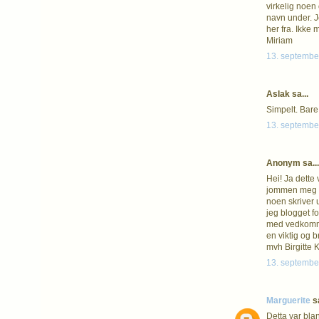
virkelig noen 
navn under. Je
her fra. Ikke 
Miriam
13. september
Aslak sa...
Simpelt. Bare 
13. september
Anonym sa...
Hei! Ja dette
jommen meg spø
noen skriver
jeg blogget f
med vedkommen
en viktig og 
mvh Birgitte K
13. september
Marguerite
sa
Detta var blan