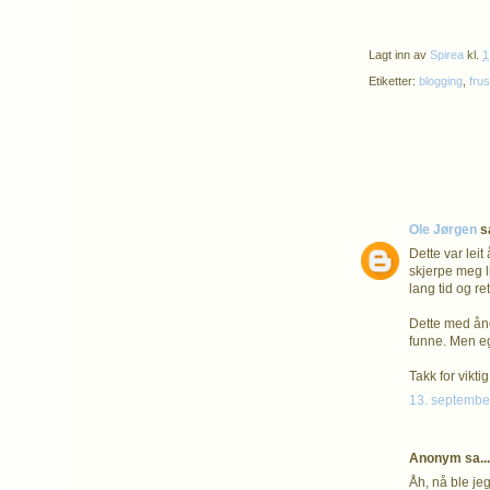
Lagt inn av
Spirea
kl.
1
Etiketter:
blogging
,
frus
Ole Jørgen
sa
Dette var leit 
skjerpe meg l
lang tid og re
Dette med ånd
funne. Men eg
Takk for vikt
13. september
Anonym sa...
Åh, nå ble jeg