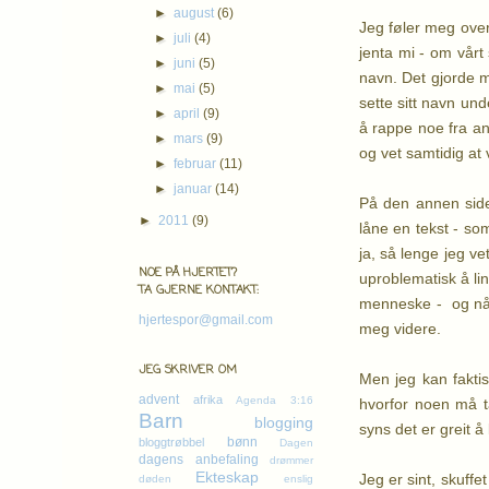
►
august
(6)
Jeg føler meg over
►
juli
(4)
jenta mi - om vår
►
juni
(5)
navn. Det gjorde m
►
mai
(5)
sette sitt navn und
►
april
(9)
å rappe noe fra and
►
mars
(9)
og vet samtidig at 
►
februar
(11)
►
januar
(14)
På den annen side
►
2011
(9)
låne en tekst - som
ja, så lenge jeg 
NOE PÅ HJERTET?
uproblematisk å lin
TA GJERNE KONTAKT:
menneske - og når 
hjertespor@gmail.com
meg videre.
JEG SKRIVER OM
Men jeg kan fakti
advent
afrika
Agenda 3:16
hvorfor noen må t
Barn
blogging
syns det er greit å
bønn
bloggtrøbbel
Dagen
dagens anbefaling
drømmer
Ekteskap
Jeg er sint, skuffe
døden
enslig