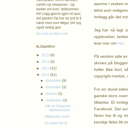
mennesker, litt om familien,
samme i vesken min
samliv og relasjoner - og
tanker om livet. Velkommen
tekst som redigeres
hit! Legg gjerne igjen et spor,
innlegg går det mi
det gleder! Og har du lyst til å
være med som følger, blir jeg
også veldig gla!
Jeg har nå lagt u
Vis hele profilen min
opplevelser, tanker
lese mer om
her
.
BLOGGARKIV
►
2015
(8)
På venstre side av 
►
2014
(5)
skrives på bloggen
►
2013
(31)
heller ikke bort,
▼
2012
(81)
copyright-merket, 
►
desember
(9)
►
november
(3)
For en stund siden
►
oktober
(3)
ganske store overr
▼
september
(3)
tillatelse. Et inn
Når en blogg blir
Facebook. Det som
allemannseie...
Noen har til og m
Mørkredd i lyset
kanskje føles litt 
En drøm blir til