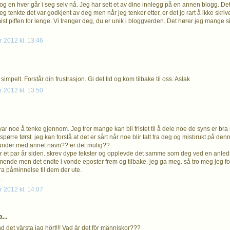
og en hver går i seg selv nå. Jeg har sett et av dine innlegg på en annen blogg. Det 
g tenkte det var godkjent av deg men når jeg tenker etter, er det jo rart å ikke skriv
mist piffen for lenge. Vi trenger deg, du er unik i bloggverden. Det hører jeg mange
 2012 kl. 13:46
simpelt. Forstår din frustrasjon. Gi det tid og kom tilbake til oss. Aslak
 2012 kl. 13:50
 var noe å tenke gjennom. Jeg tror mange kan bli fristet til å dele noe de syns er b
rre først. jeg kan forstå at det er sårt når noe blir tatt fra deg og misbrukt på den
 under med annet navn?? er det mulig??
or et par år siden. skrev dype tekster og opplevde det samme som deg ved en anledn
de men det endte i vonde eposter frem og tilbake. jeg ga meg. så tro meg jeg fors
bra påminnelse til dem der ute.
.
 2012 kl. 14:07
...
d det värsta jag hört!!! Vad är det för människor???