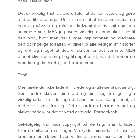
også. Hvem ved?
Det er virkelig trist, at andre føler at de kan stjæle og gøre
andres til deres eget. Det er jo så fint at finde inspiration og
lade sig påvirke og måske i kølvandet skrive sit eget om
samme emne, MEN jeg synes virkelig, at man skal linke til
den blog, hvor man har fundet inspirationen og kreditere
den oprindelige forfatter. Vi bliver jo alle betaget af historier
og ord og meget af det, vi skriver, er det samme, MEN
emnet bliver personligt og til noget unikt, når det møder de
hænder og det hjerte, der fører pennen.
Trist!
Men søde du, ikke lade din vrede og skuffelse standse dig.
Som andre skriver, dine ord og din blog trængs, og i
virkeligheden kan du tage det som en stor kompliment, at
andre vil stjæle fra dig. Det er fordi du berører noget og
skriver sådan, at det er værd at stjæle. Paradoksalt.
Selvfølgelig har man copyright på de ting, man forfatter.
Eller de billeder, man tager. Vi skylder hinanden at linke, at
kreditere og skrive, hvor vi finder vores inspiration, ikke