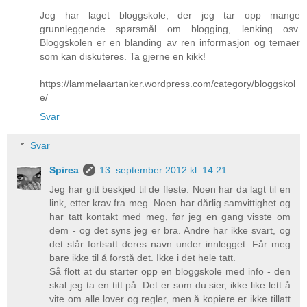
Jeg har laget bloggskole, der jeg tar opp mange
grunnleggende spørsmål om blogging, lenking osv.
Bloggskolen er en blanding av ren informasjon og temaer
som kan diskuteres. Ta gjerne en kikk!
https://lammelaartanker.wordpress.com/category/bloggskol
e/
Svar
Svar
Spirea
13. september 2012 kl. 14:21
Jeg har gitt beskjed til de fleste. Noen har da lagt til en
link, etter krav fra meg. Noen har dårlig samvittighet og
har tatt kontakt med meg, før jeg en gang visste om
dem - og det syns jeg er bra. Andre har ikke svart, og
det står fortsatt deres navn under innlegget. Får meg
bare ikke til å forstå det. Ikke i det hele tatt.
Så flott at du starter opp en bloggskole med info - den
skal jeg ta en titt på. Det er som du sier, ikke like lett å
vite om alle lover og regler, men å kopiere er ikke tillatt