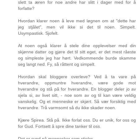
slett ta æren for noe andre har slitt i dager med for å
forfatte?
Hvordan klarer noen å leve med løgnen om at "dette har
jeg stjålet", men vil ikke si det til noen. Simpelt.
Usympastisk. Sjofelt.
At noen også klarer å stele dine opplevelser med din
skjønne datter og gjøre det til sitt eget, er det mest råeste
og simpleste jeg har hørt. Vedkommende burde skamme
seg langt ned. Fy, så råttent og simpelt.
Hvordan skal bloggere overleve? Ved å ta vare på
hverandre, oppmuntre hverandre, være gode mot
hverandre og stå på for hverandre. En blogger deler jo av
sjela si, av livet sitt, - noe som av og til kan være veldig
vanskelig. Og et menneske er skjørt. Så vær forsiktig med
hverandre. Trå varmsomt så du ikke skader noen.
Kjære Spirea. Stå på. Ikke forlat oss. Du er unik, for oss og
for Gud. Fortsett å spre dine tanker til oss.
Det er synd på mennesker som stjeler.