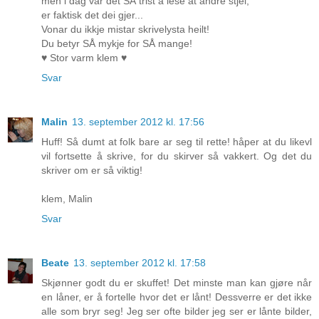
men i dag var det SÅ trist å lese at andre stjel,
er faktisk det dei gjer...
Vonar du ikkje mistar skrivelysta heilt!
Du betyr SÅ mykje for SÅ mange!
♥ Stor varm klem ♥
Svar
Malin
13. september 2012 kl. 17:56
Huff! Så dumt at folk bare ar seg til rette! håper at du likevl
vil fortsette å skrive, for du skirver så vakkert. Og det du
skriver om er så viktig!
klem, Malin
Svar
Beate
13. september 2012 kl. 17:58
Skjønner godt du er skuffet! Det minste man kan gjøre når
en låner, er å fortelle hvor det er lånt! Dessverre er det ikke
alle som bryr seg! Jeg ser ofte bilder jeg ser er lånte bilder,