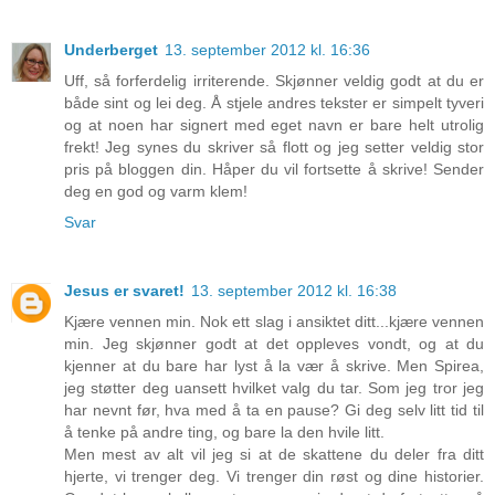
Underberget
13. september 2012 kl. 16:36
Uff, så forferdelig irriterende. Skjønner veldig godt at du er
både sint og lei deg. Å stjele andres tekster er simpelt tyveri
og at noen har signert med eget navn er bare helt utrolig
frekt! Jeg synes du skriver så flott og jeg setter veldig stor
pris på bloggen din. Håper du vil fortsette å skrive! Sender
deg en god og varm klem!
Svar
Jesus er svaret!
13. september 2012 kl. 16:38
Kjære vennen min. Nok ett slag i ansiktet ditt...kjære vennen
min. Jeg skjønner godt at det oppleves vondt, og at du
kjenner at du bare har lyst å la vær å skrive. Men Spirea,
jeg støtter deg uansett hvilket valg du tar. Som jeg tror jeg
har nevnt før, hva med å ta en pause? Gi deg selv litt tid til
å tenke på andre ting, og bare la den hvile litt.
Men mest av alt vil jeg si at de skattene du deler fra ditt
hjerte, vi trenger deg. Vi trenger din røst og dine historier.