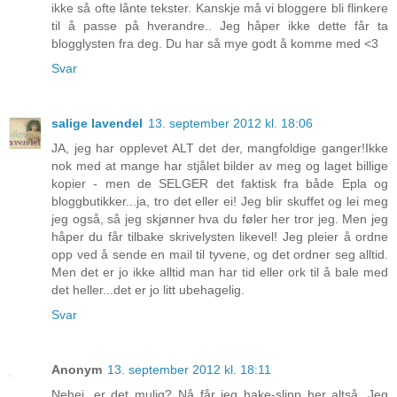
ikke så ofte lånte tekster. Kanskje må vi bloggere bli flinkere
til å passe på hverandre.. Jeg håper ikke dette får ta
blogglysten fra deg. Du har så mye godt å komme med <3
Svar
salige lavendel
13. september 2012 kl. 18:06
JA, jeg har opplevet ALT det der, mangfoldige ganger!Ikke
nok med at mange har stjålet bilder av meg og laget billige
kopier - men de SELGER det faktisk fra både Epla og
bloggbutikker...ja, tro det eller ei! Jeg blir skuffet og lei meg
jeg også, så jeg skjønner hva du føler her tror jeg. Men jeg
håper du får tilbake skrivelysten likevel! Jeg pleier å ordne
opp ved å sende en mail til tyvene, og det ordner seg alltid.
Men det er jo ikke alltid man har tid eller ork til å bale med
det heller...det er jo litt ubehagelig.
Svar
Anonym
13. september 2012 kl. 18:11
Nehei, er det mulig? Nå får jeg hake-slipp her altså. Jeg