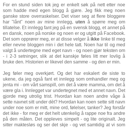
For en stund siden tok jeg er enkelt søk på nett etter noe
som hadde med egen blogg å gjøre. Jeg fikk meg noen
ganske store overraskelser. Det viser seg at flere bloggere
har "lånt" noen av mine innlegg,
uten
å spørre meg om
tillatelse. Et innlegg fant jeg på en svensk blogg, et annet på
en dansk, noen på norske og noen er og utgitt på Facebook.
Det som opprører meg, er at disse velger å
ikke
linke til meg
eller nevne bloggen min i det hele tatt. Noen har til og med
valgt å undertegne med eget navn - og noen gjør teksten om
- i 2-3 setninger, slik at det kanskje føles litt mer lovlig å
bruke den. Historien er likevel den samme - og den er min.
Jeg føler meg overkjørt. Og det har eskalert de siste to
ukene, da jeg også fant et innlegg som omhandler meg og
jenta mi - om vårt samspill, om det å være mamma, om det å
være gla i. Innlegget var undertegnet med et annet navn. Det
gjorde meg utrolig trist. Hvordan kan noen andre våge å
sette navnet sitt under dèt? Hvordan kan noen sette sitt navn
under noe som er mitt, mine ord, følelser, tanker? Jeg forstår
det ikke - for meg er det helt utenkelig å rappe noe fra andre
på den måten. Det oppleves simpelt - og lite originalt. Jeg
sitter maktesløs og ser det skje - og vet samtidig at vi som