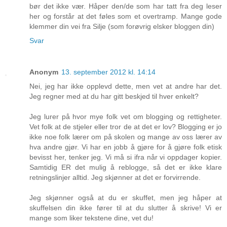
bør det ikke vær. Håper den/de som har tatt fra deg leser
her og forstår at det føles som et overtramp. Mange gode
klemmer din vei fra Silje (som forøvrig elsker bloggen din)
Svar
Anonym
13. september 2012 kl. 14:14
Nei, jeg har ikke opplevd dette, men vet at andre har det.
Jeg regner med at du har gitt beskjed til hver enkelt?
Jeg lurer på hvor mye folk vet om blogging og rettigheter.
Vet folk at de stjeler eller tror de at det er lov? Blogging er jo
ikke noe folk lærer om på skolen og mange av oss lærer av
hva andre gjør. Vi har en jobb å gjøre for å gjøre folk etisk
bevisst her, tenker jeg. Vi må si ifra når vi oppdager kopier.
Samtidig ER det mulig å reblogge, så det er ikke klare
retningslinjer alltid. Jeg skjønner at det er forvirrende.
Jeg skjønner også at du er skuffet, men jeg håper at
skuffelsen din ikke fører til at du slutter å skrive! Vi er
mange som liker tekstene dine, vet du!