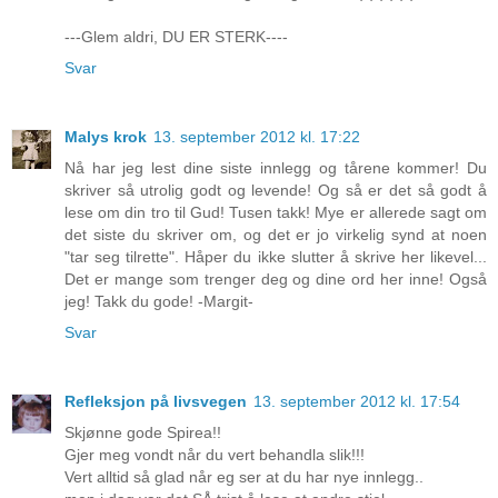
---Glem aldri, DU ER STERK----
Svar
Malys krok
13. september 2012 kl. 17:22
Nå har jeg lest dine siste innlegg og tårene kommer! Du
skriver så utrolig godt og levende! Og så er det så godt å
lese om din tro til Gud! Tusen takk! Mye er allerede sagt om
det siste du skriver om, og det er jo virkelig synd at noen
"tar seg tilrette". Håper du ikke slutter å skrive her likevel...
Det er mange som trenger deg og dine ord her inne! Også
jeg! Takk du gode! -Margit-
Svar
Refleksjon på livsvegen
13. september 2012 kl. 17:54
Skjønne gode Spirea!!
Gjer meg vondt når du vert behandla slik!!!
Vert alltid så glad når eg ser at du har nye innlegg..