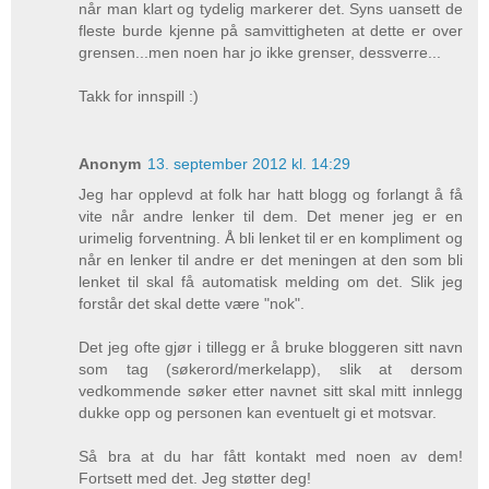
når man klart og tydelig markerer det. Syns uansett de
fleste burde kjenne på samvittigheten at dette er over
grensen...men noen har jo ikke grenser, dessverre...
Takk for innspill :)
Anonym
13. september 2012 kl. 14:29
Jeg har opplevd at folk har hatt blogg og forlangt å få
vite når andre lenker til dem. Det mener jeg er en
urimelig forventning. Å bli lenket til er en kompliment og
når en lenker til andre er det meningen at den som bli
lenket til skal få automatisk melding om det. Slik jeg
forstår det skal dette være "nok".
Det jeg ofte gjør i tillegg er å bruke bloggeren sitt navn
som tag (søkerord/merkelapp), slik at dersom
vedkommende søker etter navnet sitt skal mitt innlegg
dukke opp og personen kan eventuelt gi et motsvar.
Så bra at du har fått kontakt med noen av dem!
Fortsett med det. Jeg støtter deg!