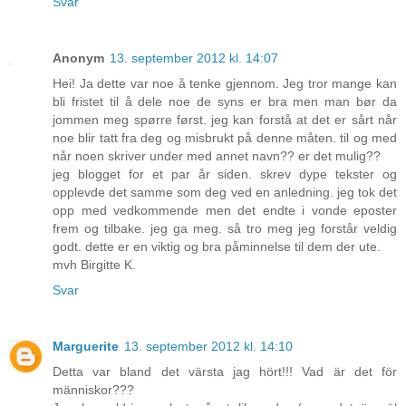
Svar
Anonym
13. september 2012 kl. 14:07
Hei! Ja dette var noe å tenke gjennom. Jeg tror mange kan
bli fristet til å dele noe de syns er bra men man bør da
jommen meg spørre først. jeg kan forstå at det er sårt når
noe blir tatt fra deg og misbrukt på denne måten. til og med
når noen skriver under med annet navn?? er det mulig??
jeg blogget for et par år siden. skrev dype tekster og
opplevde det samme som deg ved en anledning. jeg tok det
opp med vedkommende men det endte i vonde eposter
frem og tilbake. jeg ga meg. så tro meg jeg forstår veldig
godt. dette er en viktig og bra påminnelse til dem der ute.
mvh Birgitte K.
Svar
Marguerite
13. september 2012 kl. 14:10
Detta var bland det värsta jag hört!!! Vad är det för
människor???