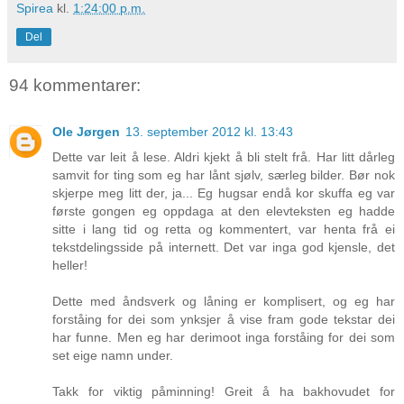
Spirea
kl.
1:24:00 p.m.
Del
94 kommentarer:
Ole Jørgen
13. september 2012 kl. 13:43
Dette var leit å lese. Aldri kjekt å bli stelt frå. Har litt dårleg
samvit for ting som eg har lånt sjølv, særleg bilder. Bør nok
skjerpe meg litt der, ja... Eg hugsar endå kor skuffa eg var
første gongen eg oppdaga at den elevteksten eg hadde
sitte i lang tid og retta og kommentert, var henta frå ei
tekstdelingsside på internett. Det var inga god kjensle, det
heller!
Dette med åndsverk og låning er komplisert, og eg har
forståing for dei som ynksjer å vise fram gode tekstar dei
har funne. Men eg har derimoot inga forståing for dei som
set eige namn under.
Takk for viktig påminning! Greit å ha bakhovudet for