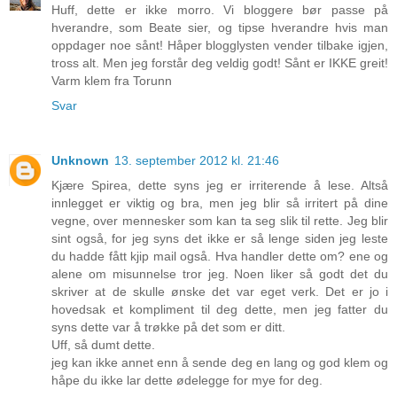
Huff, dette er ikke morro. Vi bloggere bør passe på
hverandre, som Beate sier, og tipse hverandre hvis man
oppdager noe sånt! Håper blogglysten vender tilbake igjen,
tross alt. Men jeg forstår deg veldig godt! Sånt er IKKE greit!
Varm klem fra Torunn
Svar
Unknown
13. september 2012 kl. 21:46
Kjære Spirea, dette syns jeg er irriterende å lese. Altså
innlegget er viktig og bra, men jeg blir så irritert på dine
vegne, over mennesker som kan ta seg slik til rette. Jeg blir
sint også, for jeg syns det ikke er så lenge siden jeg leste
du hadde fått kjip mail også. Hva handler dette om? ene og
alene om misunnelse tror jeg. Noen liker så godt det du
skriver at de skulle ønske det var eget verk. Det er jo i
hovedsak et kompliment til deg dette, men jeg fatter du
syns dette var å trøkke på det som er ditt.
Uff, så dumt dette.
jeg kan ikke annet enn å sende deg en lang og god klem og
håpe du ikke lar dette ødelegge for mye for deg.