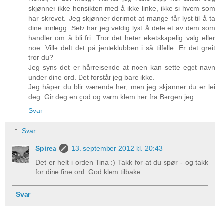
skjønner ikke hensikten med å ikke linke, ikke si hvem som
har skrevet. Jeg skjønner derimot at mange får lyst til å ta
dine innlegg. Selv har jeg veldig lyst å dele et av dem som
handler om å bli fri. Tror det heter eketskapelig valg eller
noe. Ville delt det på jenteklubben i så tilfelle. Er det greit
tror du?
Jeg syns det er hårreisende at noen kan sette eget navn
under dine ord. Det forstår jeg bare ikke.
Jeg håper du blir værende her, men jeg skjønner du er lei
deg. Gir deg en god og varm klem her fra Bergen jeg
Svar
Svar
Spirea
13. september 2012 kl. 20:43
Det er helt i orden Tina :) Takk for at du spør - og takk
for dine fine ord. God klem tilbake
Svar