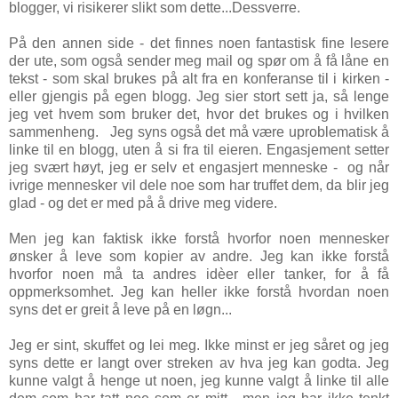
blogger, vi risikerer slikt som dette...Dessverre.
På den annen side - det finnes noen fantastisk fine lesere
der ute, som også sender meg mail og spør om å få låne en
tekst - som skal brukes på alt fra en konferanse til i kirken -
eller gjengis på egen blogg. Jeg sier stort sett ja, så lenge
jeg vet hvem som bruker det, hvor det brukes og i hvilken
sammenheng. Jeg syns også det må være uproblematisk å
linke til en blogg, uten å si fra til eieren. Engasjement setter
jeg svært høyt, jeg er selv et engasjert menneske - og når
ivrige mennesker vil dele noe som har truffet dem, da blir jeg
glad - og det er med på å drive meg videre.
Men jeg kan faktisk ikke forstå hvorfor noen mennesker
ønsker å leve som kopier av andre. Jeg kan ikke forstå
hvorfor noen må ta andres idèer eller tanker, for å få
oppmerksomhet. Jeg kan heller ikke forstå hvordan noen
syns det er greit å leve på en løgn...
Jeg er sint, skuffet og lei meg. Ikke minst er jeg såret og jeg
syns dette er langt over streken av hva jeg kan godta. Jeg
kunne valgt å henge ut noen, jeg kunne valgt å linke til alle