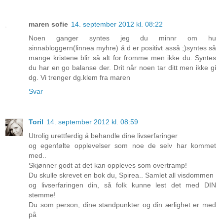
maren sofie
14. september 2012 kl. 08:22
Noen ganger syntes jeg du minnr om hu
sinnabloggern(linnea myhre) å d er positivt asså ;)syntes så
mange kristene blir så alt for fromme men ikke du. Syntes
du har en go balanse der. Drit når noen tar ditt men ikke gi
dg. Vi trenger dg.klem fra maren
Svar
Toril
14. september 2012 kl. 08:59
Utrolig urettferdig å behandle dine livserfaringer
og egenfølte opplevelser som noe de selv har kommet
med..
Skjønner godt at det kan oppleves som overtramp!
Du skulle skrevet en bok du, Spirea.. Samlet all visdommen
og livserfaringen din, så folk kunne lest det med DIN
stemme!
Du som person, dine standpunkter og din ærlighet er med
på