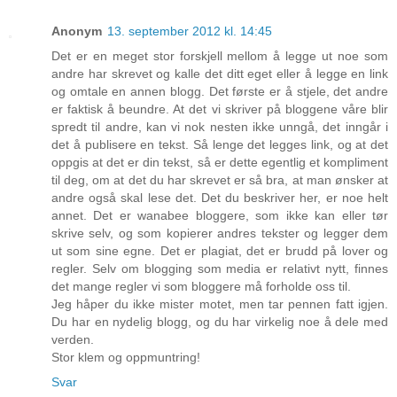
Anonym
13. september 2012 kl. 14:45
Det er en meget stor forskjell mellom å legge ut noe som
andre har skrevet og kalle det ditt eget eller å legge en link
og omtale en annen blogg. Det første er å stjele, det andre
er faktisk å beundre. At det vi skriver på bloggene våre blir
spredt til andre, kan vi nok nesten ikke unngå, det inngår i
det å publisere en tekst. Så lenge det legges link, og at det
oppgis at det er din tekst, så er dette egentlig et kompliment
til deg, om at det du har skrevet er så bra, at man ønsker at
andre også skal lese det. Det du beskriver her, er noe helt
annet. Det er wanabee bloggere, som ikke kan eller tør
skrive selv, og som kopierer andres tekster og legger dem
ut som sine egne. Det er plagiat, det er brudd på lover og
regler. Selv om blogging som media er relativt nytt, finnes
det mange regler vi som bloggere må forholde oss til.
Jeg håper du ikke mister motet, men tar pennen fatt igjen.
Du har en nydelig blogg, og du har virkelig noe å dele med
verden.
Stor klem og oppmuntring!
Svar