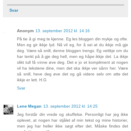
Svar
Anonym
13. september 2012 kl. 14:16
På tie å gi meg te kjenne. Eg les bloggen din mykje og ofte.
Men eg gir ikkje lyd. Nå vil eg, for å sei at du ikkje må gje
deg. Være så snill, denne bloggen trengs. Eg vettkje om du
har tenkt på å gje deg hell, men eg håpe ikkje det. La ikkje
slikt tull få vinne øve deg. Det e jo et kompliment at nogen
vil ha tekstene dine, men det ska ikkje ver sånn her. Være
så snill, heve deg øve det og gå videre selv om atte det
ikkje er lett. H.G
Svar
Lene Megan
13. september 2012 kl. 14:25
Jeg forstår din vrede og skuffelse. Personligt har jeg ikke
oplevet, at nogen har stjålet af min tekst og mine historier,
men jeg har heller ikke søgt efter det. Måske findes det