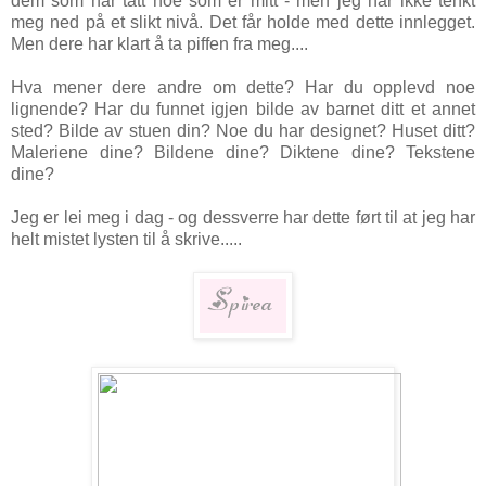
dem som har tatt noe som er mitt - men jeg har ikke tenkt
meg ned på et slikt nivå. Det får holde med dette innlegget.
Men dere har klart å ta piffen fra meg....
Hva mener dere andre om dette? Har du opplevd noe
lignende? Har du funnet igjen bilde av barnet ditt et annet
sted? Bilde av stuen din? Noe du har designet? Huset ditt?
Maleriene dine? Bildene dine? Diktene dine? Tekstene
dine?
Jeg er lei meg i dag - og dessverre har dette ført til at jeg har
helt mistet lysten til å skrive.....