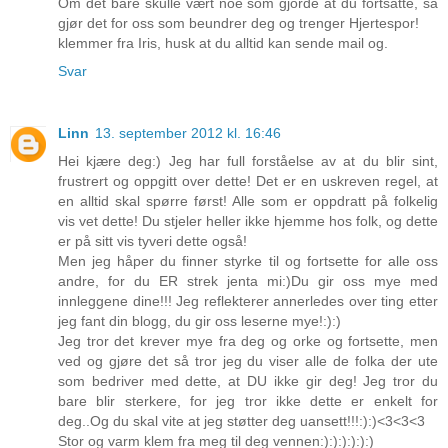
Om det bare skulle vært noe som gjorde at du fortsatte, så
gjør det for oss som beundrer deg og trenger Hjertespor!
klemmer fra Iris, husk at du alltid kan sende mail og.
Svar
Linn
13. september 2012 kl. 16:46
Hei kjære deg:) Jeg har full forståelse av at du blir sint,
frustrert og oppgitt over dette! Det er en uskreven regel, at
en alltid skal spørre først! Alle som er oppdratt på folkelig
vis vet dette! Du stjeler heller ikke hjemme hos folk, og dette
er på sitt vis tyveri dette også!
Men jeg håper du finner styrke til og fortsette for alle oss
andre, for du ER strek jenta mi:)Du gir oss mye med
innleggene dine!!! Jeg reflekterer annerledes over ting etter
jeg fant din blogg, du gir oss leserne mye!:):)
Jeg tror det krever mye fra deg og orke og fortsette, men
ved og gjøre det så tror jeg du viser alle de folka der ute
som bedriver med dette, at DU ikke gir deg! Jeg tror du
bare blir sterkere, for jeg tror ikke dette er enkelt for
deg..Og du skal vite at jeg støtter deg uansett!!!:):)<3<3<3
Stor og varm klem fra meg til deg vennen:):):):):):)