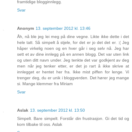
framtidige blogginnlegg.
Svar
Anonym
13. september 2012 kl. 13:46
Åh, nå ble jeg lei meg på dine vegne. Likte ikke dette i det
hele tatt. Så simpelt å stjele, for det er jo det det er. :( Jeg
håper virkelig noen og en hver går i seg selv nå. Jeg har
sett et av dine innlegg på en annen blogg. Det var uten link
og uten ditt navn under. Jeg tenkte det var godkjent av deg
men når jeg tenker etter, er det jo rart å ikke skrive at
innlegget er hentet her fra. Ikke mist piffen for lenge. Vi
trenger deg, du er unik i bloggverden. Det hører jeg mange
si. Mange klemmer fra Miriam
Svar
Aslak
13. september 2012 kl. 13:50
Simpelt. Bare simpelt. Forstår din frustrasjon. Gi det tid og
kom tilbake til oss. Aslak