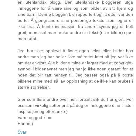
en utenlandsk blogg. Den utenlandske bloggeren utga
innleggene for å være sine og som bilder av sitt hjem og
sine barn. Denne bloggen ble rapportert og litt etter var den
borte. Å gjengi andre sine personlige tekster som egne er
ikke bra. Å hente inspirasjon fra andre synes jeg er helt
greit, men skal man bruke andre sin tekst (eller bilder) spør
man først.
Jeg har ikke opplevd å finne egen tekst eller bilder hos
andre men jeg har heller ikke målrettet letet så jeg vet ikke
om det er gjort. Alle bildene mine er lagret med et copyright-
symbol i bildenavnet men jeg har jo ikke noen garanti for at
noen det blir tatt hensyn til. Jeg passer også på å poste
bildene mine med så lav oppløsning at de ikke kan brukes i
større størrelser.
SIer som flere andre over her, fortsett slik du har gjort. For
oss som virkelig setter pris på deg er innleggene dine til stor
inspirasjon og ettertanke:)
Varm og god klem
Hanne:)
Svar