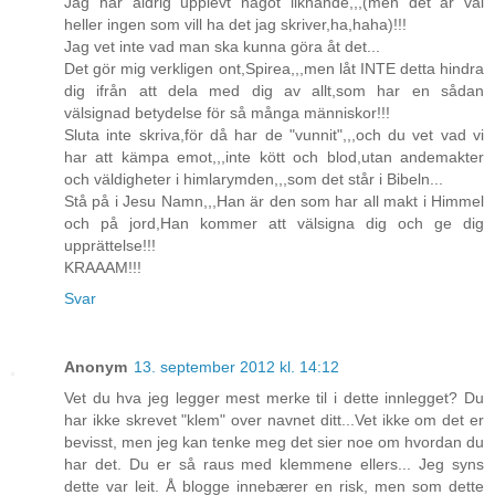
Jag har aldrig upplevt något liknande,,,(men det är väl
heller ingen som vill ha det jag skriver,ha,haha)!!!
Jag vet inte vad man ska kunna göra åt det...
Det gör mig verkligen ont,Spirea,,,men låt INTE detta hindra
dig ifrån att dela med dig av allt,som har en sådan
välsignad betydelse för så många människor!!!
Sluta inte skriva,för då har de "vunnit",,,och du vet vad vi
har att kämpa emot,,,inte kött och blod,utan andemakter
och väldigheter i himlarymden,,,som det står i Bibeln...
Stå på i Jesu Namn,,,Han är den som har all makt i Himmel
och på jord,Han kommer att välsigna dig och ge dig
upprättelse!!!
KRAAAM!!!
Svar
Anonym
13. september 2012 kl. 14:12
Vet du hva jeg legger mest merke til i dette innlegget? Du
har ikke skrevet "klem" over navnet ditt...Vet ikke om det er
bevisst, men jeg kan tenke meg det sier noe om hvordan du
har det. Du er så raus med klemmene ellers... Jeg syns
dette var leit. Å blogge innebærer en risk, men som dette