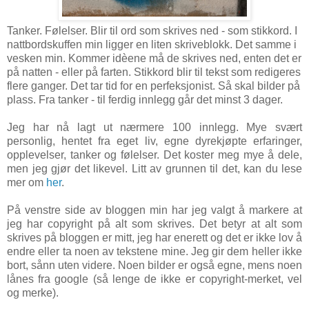
Tanker. Følelser. Blir til ord som skrives ned - som stikkord. I
nattbordskuffen min ligger en liten skriveblokk. Det samme i
vesken min. Kommer idèene må de skrives ned, enten det er
på natten - eller på farten.
Stikkord blir til tekst som redigeres
flere ganger. Det tar tid for en perfeksjonist. Så skal bilder på
plass.
Fra tanker - til ferdig innlegg går det minst 3 dager.
Jeg har nå lagt ut nærmere 100 innlegg. Mye svært
personlig, hentet fra eget liv, egne dyrekjøpte erfaringer,
opplevelser, tanker og følelser. Det koster meg mye å dele,
men jeg gjør det likevel. Litt av grunnen til det, kan du lese
mer om
her
.
På venstre side av bloggen min har jeg valgt å markere at
jeg har copyright på alt som skrives. Det betyr at alt som
skrives på bloggen er mitt, jeg har enerett og det er ikke lov å
endre eller ta noen av tekstene mine. Jeg gir dem heller ikke
bort, sånn uten videre. Noen bilder er også egne, mens noen
lånes fra google (så lenge de ikke er copyright-merket, vel
og merke).