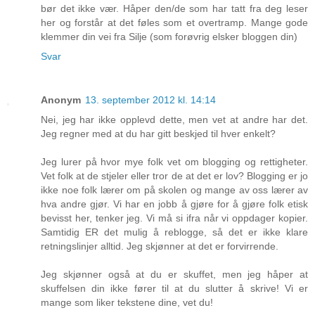
bør det ikke vær. Håper den/de som har tatt fra deg leser
her og forstår at det føles som et overtramp. Mange gode
klemmer din vei fra Silje (som forøvrig elsker bloggen din)
Svar
Anonym
13. september 2012 kl. 14:14
Nei, jeg har ikke opplevd dette, men vet at andre har det.
Jeg regner med at du har gitt beskjed til hver enkelt?
Jeg lurer på hvor mye folk vet om blogging og rettigheter.
Vet folk at de stjeler eller tror de at det er lov? Blogging er jo
ikke noe folk lærer om på skolen og mange av oss lærer av
hva andre gjør. Vi har en jobb å gjøre for å gjøre folk etisk
bevisst her, tenker jeg. Vi må si ifra når vi oppdager kopier.
Samtidig ER det mulig å reblogge, så det er ikke klare
retningslinjer alltid. Jeg skjønner at det er forvirrende.
Jeg skjønner også at du er skuffet, men jeg håper at
skuffelsen din ikke fører til at du slutter å skrive! Vi er
mange som liker tekstene dine, vet du!