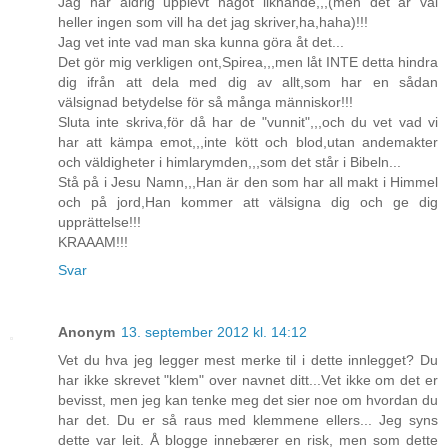
Jag har aldrig upplevt något liknande,,,(men det är väl
heller ingen som vill ha det jag skriver,ha,haha)!!!
Jag vet inte vad man ska kunna göra åt det...
Det gör mig verkligen ont,Spirea,,,men låt INTE detta hindra
dig ifrån att dela med dig av allt,som har en sådan
välsignad betydelse för så många människor!!!
Sluta inte skriva,för då har de "vunnit",,,och du vet vad vi
har att kämpa emot,,,inte kött och blod,utan andemakter
och väldigheter i himlarymden,,,som det står i Bibeln...
Stå på i Jesu Namn,,,Han är den som har all makt i Himmel
och på jord,Han kommer att välsigna dig och ge dig
upprättelse!!!
KRAAAM!!!
Svar
Anonym
13. september 2012 kl. 14:12
Vet du hva jeg legger mest merke til i dette innlegget? Du
har ikke skrevet "klem" over navnet ditt...Vet ikke om det er
bevisst, men jeg kan tenke meg det sier noe om hvordan du
har det. Du er så raus med klemmene ellers... Jeg syns
dette var leit. Å blogge innebærer en risk, men som dette