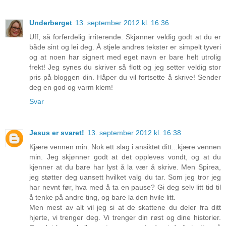
Underberget
13. september 2012 kl. 16:36
Uff, så forferdelig irriterende. Skjønner veldig godt at du er
både sint og lei deg. Å stjele andres tekster er simpelt tyveri
og at noen har signert med eget navn er bare helt utrolig
frekt! Jeg synes du skriver så flott og jeg setter veldig stor
pris på bloggen din. Håper du vil fortsette å skrive! Sender
deg en god og varm klem!
Svar
Jesus er svaret!
13. september 2012 kl. 16:38
Kjære vennen min. Nok ett slag i ansiktet ditt...kjære vennen
min. Jeg skjønner godt at det oppleves vondt, og at du
kjenner at du bare har lyst å la vær å skrive. Men Spirea,
jeg støtter deg uansett hvilket valg du tar. Som jeg tror jeg
har nevnt før, hva med å ta en pause? Gi deg selv litt tid til
å tenke på andre ting, og bare la den hvile litt.
Men mest av alt vil jeg si at de skattene du deler fra ditt
hjerte, vi trenger deg. Vi trenger din røst og dine historier.