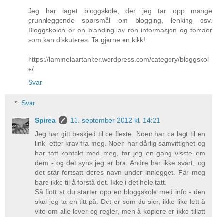
Jeg har laget bloggskole, der jeg tar opp mange
grunnleggende spørsmål om blogging, lenking osv.
Bloggskolen er en blanding av ren informasjon og temaer
som kan diskuteres. Ta gjerne en kikk!
https://lammelaartanker.wordpress.com/category/bloggskol
e/
Svar
Svar
Spirea
13. september 2012 kl. 14:21
Jeg har gitt beskjed til de fleste. Noen har da lagt til en
link, etter krav fra meg. Noen har dårlig samvittighet og
har tatt kontakt med meg, før jeg en gang visste om
dem - og det syns jeg er bra. Andre har ikke svart, og
det står fortsatt deres navn under innlegget. Får meg
bare ikke til å forstå det. Ikke i det hele tatt.
Så flott at du starter opp en bloggskole med info - den
skal jeg ta en titt på. Det er som du sier, ikke like lett å
vite om alle lover og regler, men å kopiere er ikke tillatt