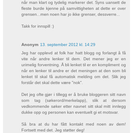
når man klart og tydelig markerer det. Syns uansett de
fleste burde kjenne på samvittigheten at dette er over
grensen...men noen har jo ikke grenser, dessverre...
Takk for innspill :)
Anonym
13. september 2012 kl. 14:29
Jeg har opplevd at folk har hatt blogg og forlangt å få
vite når andre lenker til dem. Det mener jeg er en
urimelig forventning. Å bli lenket til er en kompliment og
når en lenker til andre er det meningen at den som bli
lenket til skal få automatisk melding om det. Slik jeg
forstår det skal dette være "nok".
Det jeg ofte gjør i tillegg er å bruke bloggeren sitt navn
som tag (søkerord/merkelapp), slik at dersom
vedkommende søker etter navnet sitt skal mitt innlegg
dukke opp og personen kan eventuelt gi et motsvar.
Så bra at du har fått kontakt med noen av dem!
Fortsett med det. Jeg støtter deg!