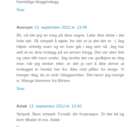
framtidige blogginnlegg.
Svar
Anonym
13. september 2012 kl. 13:46
Åh, nå ble jeg lei meg på dine vegne. Likte ikke dette i det
hele tatt. Så simpelt å stjele, for det er jo det det er. :( Jeg
håper virkelig noen og en hver går i seg selv nå. Jeg har
sett et av dine innlegg på en annen blogg. Det var uten link
og uten ditt navn under. Jeg tenkte det var godkjent av deg
men når jeg tenker etter, er det jo rart å ikke skrive at
innlegget er hentet her fra. Ikke mist piffen for lenge. Vi
trenger deg, du er unik i bloggverden. Det hører jeg mange
si. Mange klemmer fra Miriam
Svar
Aslak
13. september 2012 kl. 13:50
Simpelt. Bare simpelt. Forstår din frustrasjon. Gi det tid og
kom tilbake til oss. Aslak