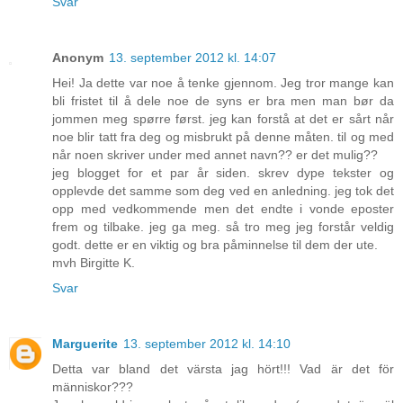
Svar
Anonym
13. september 2012 kl. 14:07
Hei! Ja dette var noe å tenke gjennom. Jeg tror mange kan
bli fristet til å dele noe de syns er bra men man bør da
jommen meg spørre først. jeg kan forstå at det er sårt når
noe blir tatt fra deg og misbrukt på denne måten. til og med
når noen skriver under med annet navn?? er det mulig??
jeg blogget for et par år siden. skrev dype tekster og
opplevde det samme som deg ved en anledning. jeg tok det
opp med vedkommende men det endte i vonde eposter
frem og tilbake. jeg ga meg. så tro meg jeg forstår veldig
godt. dette er en viktig og bra påminnelse til dem der ute.
mvh Birgitte K.
Svar
Marguerite
13. september 2012 kl. 14:10
Detta var bland det värsta jag hört!!! Vad är det för
människor???