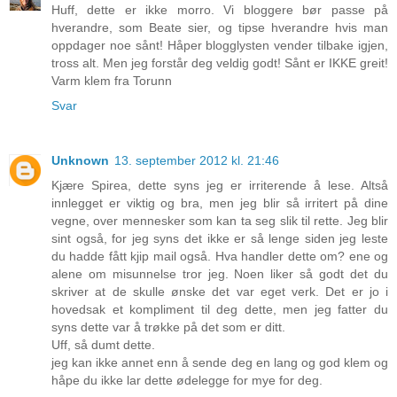
Huff, dette er ikke morro. Vi bloggere bør passe på
hverandre, som Beate sier, og tipse hverandre hvis man
oppdager noe sånt! Håper blogglysten vender tilbake igjen,
tross alt. Men jeg forstår deg veldig godt! Sånt er IKKE greit!
Varm klem fra Torunn
Svar
Unknown
13. september 2012 kl. 21:46
Kjære Spirea, dette syns jeg er irriterende å lese. Altså
innlegget er viktig og bra, men jeg blir så irritert på dine
vegne, over mennesker som kan ta seg slik til rette. Jeg blir
sint også, for jeg syns det ikke er så lenge siden jeg leste
du hadde fått kjip mail også. Hva handler dette om? ene og
alene om misunnelse tror jeg. Noen liker så godt det du
skriver at de skulle ønske det var eget verk. Det er jo i
hovedsak et kompliment til deg dette, men jeg fatter du
syns dette var å trøkke på det som er ditt.
Uff, så dumt dette.
jeg kan ikke annet enn å sende deg en lang og god klem og
håpe du ikke lar dette ødelegge for mye for deg.