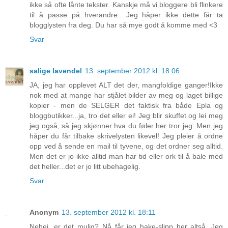
ikke så ofte lånte tekster. Kanskje må vi bloggere bli flinkere
til å passe på hverandre.. Jeg håper ikke dette får ta
blogglysten fra deg. Du har så mye godt å komme med <3
Svar
salige lavendel
13. september 2012 kl. 18:06
JA, jeg har opplevet ALT det der, mangfoldige ganger!Ikke
nok med at mange har stjålet bilder av meg og laget billige
kopier - men de SELGER det faktisk fra både Epla og
bloggbutikker...ja, tro det eller ei! Jeg blir skuffet og lei meg
jeg også, så jeg skjønner hva du føler her tror jeg. Men jeg
håper du får tilbake skrivelysten likevel! Jeg pleier å ordne
opp ved å sende en mail til tyvene, og det ordner seg alltid.
Men det er jo ikke alltid man har tid eller ork til å bale med
det heller...det er jo litt ubehagelig.
Svar
Anonym
13. september 2012 kl. 18:11
Nehei, er det mulig? Nå får jeg hake-slipp her altså. Jeg