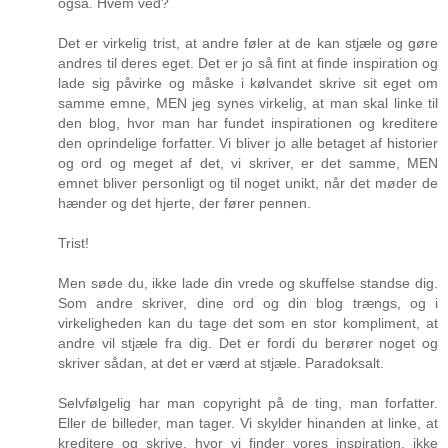
også. Hvem ved?
Det er virkelig trist, at andre føler at de kan stjæle og gøre
andres til deres eget. Det er jo så fint at finde inspiration og
lade sig påvirke og måske i kølvandet skrive sit eget om
samme emne, MEN jeg synes virkelig, at man skal linke til
den blog, hvor man har fundet inspirationen og kreditere
den oprindelige forfatter. Vi bliver jo alle betaget af historier
og ord og meget af det, vi skriver, er det samme, MEN
emnet bliver personligt og til noget unikt, når det møder de
hænder og det hjerte, der fører pennen.
Trist!
Men søde du, ikke lade din vrede og skuffelse standse dig.
Som andre skriver, dine ord og din blog trængs, og i
virkeligheden kan du tage det som en stor kompliment, at
andre vil stjæle fra dig. Det er fordi du berører noget og
skriver sådan, at det er værd at stjæle. Paradoksalt.
Selvfølgelig har man copyright på de ting, man forfatter.
Eller de billeder, man tager. Vi skylder hinanden at linke, at
kreditere og skrive, hvor vi finder vores inspiration, ikke