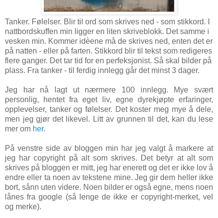
Tanker. Følelser. Blir til ord som skrives ned - som stikkord. I
nattbordskuffen min ligger en liten skriveblokk. Det samme i
vesken min. Kommer idèene må de skrives ned, enten det er
på natten - eller på farten.
Stikkord blir til tekst som redigeres
flere ganger. Det tar tid for en perfeksjonist. Så skal bilder på
plass.
Fra tanker - til ferdig innlegg går det minst 3 dager.
Jeg har nå lagt ut nærmere 100 innlegg. Mye svært
personlig, hentet fra eget liv, egne dyrekjøpte erfaringer,
opplevelser, tanker og følelser. Det koster meg mye å dele,
men jeg gjør det likevel. Litt av grunnen til det, kan du lese
mer om
her
.
På venstre side av bloggen min har jeg valgt å markere at
jeg har copyright på alt som skrives. Det betyr at alt som
skrives på bloggen er mitt, jeg har enerett og det er ikke lov å
endre eller ta noen av tekstene mine. Jeg gir dem heller ikke
bort, sånn uten videre. Noen bilder er også egne, mens noen
lånes fra google (så lenge de ikke er copyright-merket, vel
og merke).