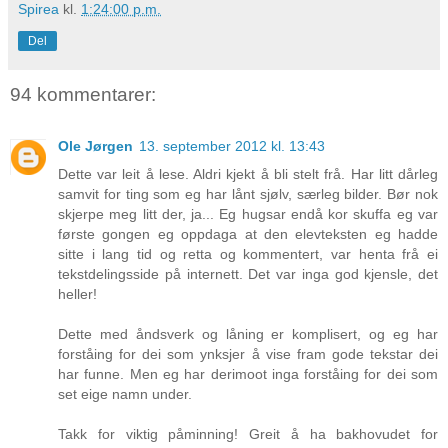
Spirea
kl.
1:24:00 p.m.
Del
94 kommentarer:
Ole Jørgen
13. september 2012 kl. 13:43
Dette var leit å lese. Aldri kjekt å bli stelt frå. Har litt dårleg
samvit for ting som eg har lånt sjølv, særleg bilder. Bør nok
skjerpe meg litt der, ja... Eg hugsar endå kor skuffa eg var
første gongen eg oppdaga at den elevteksten eg hadde
sitte i lang tid og retta og kommentert, var henta frå ei
tekstdelingsside på internett. Det var inga god kjensle, det
heller!
Dette med åndsverk og låning er komplisert, og eg har
forståing for dei som ynksjer å vise fram gode tekstar dei
har funne. Men eg har derimoot inga forståing for dei som
set eige namn under.
Takk for viktig påminning! Greit å ha bakhovudet for