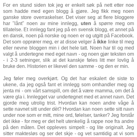
For en stund siden tok jeg er enkelt søk på nett etter noe
som hadde med egen blogg å gjøre. Jeg fikk meg noen
ganske store overraskelser. Det viser seg at flere bloggere
har "lånt" noen av mine innlegg,
uten
å spørre meg om
tillatelse. Et innlegg fant jeg på en svensk blogg, et annet på
en dansk, noen på norske og noen er og utgitt på Facebook.
Det som opprører meg, er at disse velger å
ikke
linke til meg
eller nevne bloggen min i det hele tatt. Noen har til og med
valgt å undertegne med eget navn - og noen gjør teksten om
- i 2-3 setninger, slik at det kanskje føles litt mer lovlig å
bruke den. Historien er likevel den samme - og den er min.
Jeg føler meg overkjørt. Og det har eskalert de siste to
ukene, da jeg også fant et innlegg som omhandler meg og
jenta mi - om vårt samspill, om det å være mamma, om det å
være gla i. Innlegget var undertegnet med et annet navn. Det
gjorde meg utrolig trist. Hvordan kan noen andre våge å
sette navnet sitt under dèt? Hvordan kan noen sette sitt navn
under noe som er mitt, mine ord, følelser, tanker? Jeg forstår
det ikke - for meg er det helt utenkelig å rappe noe fra andre
på den måten. Det oppleves simpelt - og lite originalt. Jeg
sitter maktesløs og ser det skje - og vet samtidig at vi som