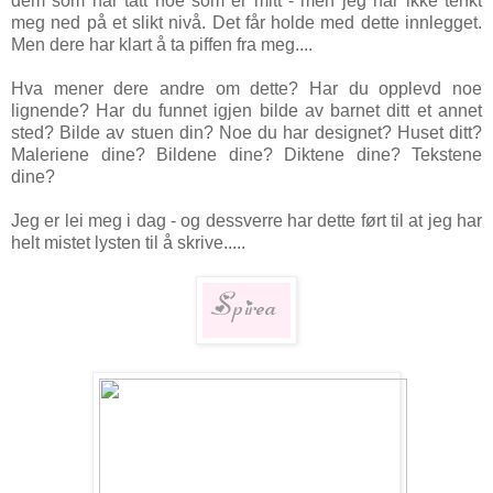
dem som har tatt noe som er mitt - men jeg har ikke tenkt
meg ned på et slikt nivå. Det får holde med dette innlegget.
Men dere har klart å ta piffen fra meg....
Hva mener dere andre om dette? Har du opplevd noe
lignende? Har du funnet igjen bilde av barnet ditt et annet
sted? Bilde av stuen din? Noe du har designet? Huset ditt?
Maleriene dine? Bildene dine? Diktene dine? Tekstene
dine?
Jeg er lei meg i dag - og dessverre har dette ført til at jeg har
helt mistet lysten til å skrive.....