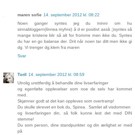
maren sofie
14. september 2012 kl. 08:22
Noen ganger syntes jeg du minnr om hu
sinnabloggern(linnea myhre) å d er positivt asså ;)syntes så
mange kristene blir så alt for fromme men ikke du. Syntes
du har en go balanse der. Drit når noen tar ditt men ikke gi
dg. Vi trenger dg.klem fra maren
Svar
Toril
14. september 2012 kl. 08:59
Utrolig urettferdig å behandle dine livserfaringer
og egenfølte opplevelser som noe de selv har kommet
med..
Skjønner godt at det kan oppleves som overtramp!
Du skulle skrevet en bok du, Spirea.. Samlet all visdommen
og livserfaringen din, så folk kunne lest det med DIN
stemme!
Du som person, dine standpunkter og din ærlighet er med
på