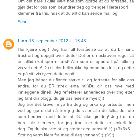
Om det bare skulle vært noe som gjorde at du fortsatte, så
gjør det for oss som beundrer deg og trenger Hjertespor!
klemmer fra Iris, husk at du alltid kan sende mail og.
Svar
Linn
13. september 2012 kl. 16:46
Hei kjære deg:) Jeg har full forståelse av at du blir sint,
frustrert og oppgitt over dette! Det er en uskreven regel, at
en alltid skal spørre først! Alle som er oppdratt på folkelig
vis vet dette! Du stjeler heller ikke hjemme hos folk, og dette
er på sitt vis tyveri dette også!
Men jeg håper du finner styrke til og fortsette for alle oss
andre, for du ER strek jenta mi:)Du gir oss mye med
innleggene dine!!! Jeg reflekterer annerledes over ting etter
jeg fant din blogg, du gir oss leserne mye!:):)
Jeg tror det krever mye fra deg og orke og fortsette, men
ved og gjøre det så tror jeg du viser alle de folka der ute
som bedriver med dette, at DU ikke gir deg! Jeg tror du
bare blir sterkere, for jeg tror ikke dette er enkelt for
deg..Og du skal vite at jeg støtter deg uansett!!!:):)<3<3<3
Stor og varm klem fra meg til deg vennen:):):):):):)