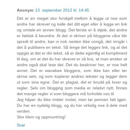
Anonym
13. september 2012 kl. 14:45
Det er en meget stor forskjell mellom å legge ut noe som
andre har skrevet og kalle det ditt eget eller å legge en link
og omtale en annen blogg. Det første er å stjele, det andre
er faktisk å beundre. At det vi skriver på bloggene våre blir
spredt til andre, kan vi nok nesten ikke unngå, det inngår i
det å publisere en tekst. Så lenge det legges link, og at det
oppgis at det er din tekst, så er dette egentlig et kompliment
til deg, om at det du har skrevet er så bra, at man ønsker at
andre også skal lese det. Det du beskriver her, er noe helt
annet. Det er wanabee bloggere, som ikke kan eller tør
skrive selv, og som kopierer andres tekster og legger dem
ut som sine egne. Det er plagiat, det er brudd på lover og
regler. Selv om blogging som media er relativt nytt, finnes
det mange regler vi som bloggere må forholde oss til.
Jeg håper du ikke mister motet, men tar pennen fatt igjen.
Du har en nydelig blogg, og du har virkelig noe å dele med
verden.
Stor klem og oppmuntring!
Svar