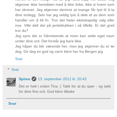
skjønner ikke hensikten med å ikke linke, ikke si hvem som
har skrevet. Jeg skjønner derimot at mange får lyst til å ta
dine innlegg. Selv har jeg veldig lyst å dele et av dem som
handler om å bli fri. Tror det heter eketskapelig valg eller
noe. Ville delt det på jenteklubben i så tilfelle. Er det greit
tror du?
Jeg syns det er hårreisende at noen kan sette eget navn
under dine ord. Det forstår jeg bare ikke.
Jeg håper du blir værende her, men jeg skjønner du er lei
deg. Gir deg en god og varm klem her fra Bergen jeg
Svar
Svar
Spirea
13. september 2012 kl. 20:43
Det er helt i orden Tina :) Takk for at du spør - og takk
for dine fine ord. God klem tilbake
Svar