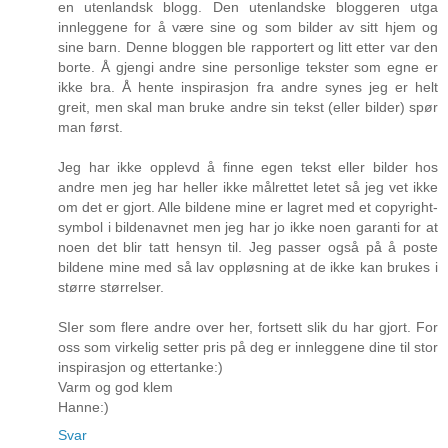
en utenlandsk blogg. Den utenlandske bloggeren utga
innleggene for å være sine og som bilder av sitt hjem og
sine barn. Denne bloggen ble rapportert og litt etter var den
borte. Å gjengi andre sine personlige tekster som egne er
ikke bra. Å hente inspirasjon fra andre synes jeg er helt
greit, men skal man bruke andre sin tekst (eller bilder) spør
man først.
Jeg har ikke opplevd å finne egen tekst eller bilder hos
andre men jeg har heller ikke målrettet letet så jeg vet ikke
om det er gjort. Alle bildene mine er lagret med et copyright-
symbol i bildenavnet men jeg har jo ikke noen garanti for at
noen det blir tatt hensyn til. Jeg passer også på å poste
bildene mine med så lav oppløsning at de ikke kan brukes i
større størrelser.
SIer som flere andre over her, fortsett slik du har gjort. For
oss som virkelig setter pris på deg er innleggene dine til stor
inspirasjon og ettertanke:)
Varm og god klem
Hanne:)
Svar