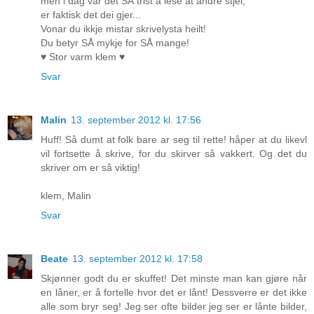
men i dag var det SÅ trist å lese at andre stjel,
er faktisk det dei gjer...
Vonar du ikkje mistar skrivelysta heilt!
Du betyr SÅ mykje for SÅ mange!
♥ Stor varm klem ♥
Svar
Malin
13. september 2012 kl. 17:56
Huff! Så dumt at folk bare ar seg til rette! håper at du likevl
vil fortsette å skrive, for du skirver så vakkert. Og det du
skriver om er så viktig!
klem, Malin
Svar
Beate
13. september 2012 kl. 17:58
Skjønner godt du er skuffet! Det minste man kan gjøre når
en låner, er å fortelle hvor det er lånt! Dessverre er det ikke
alle som bryr seg! Jeg ser ofte bilder jeg ser er lånte bilder,