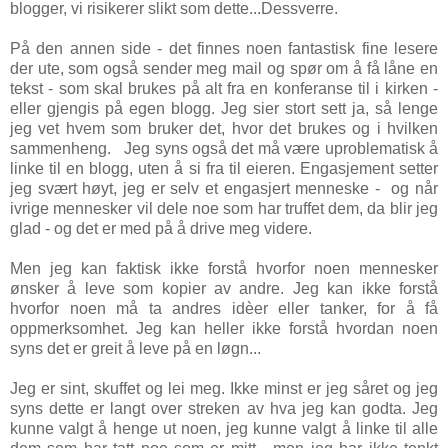
blogger, vi risikerer slikt som dette...Dessverre.
På den annen side - det finnes noen fantastisk fine lesere
der ute, som også sender meg mail og spør om å få låne en
tekst - som skal brukes på alt fra en konferanse til i kirken -
eller gjengis på egen blogg. Jeg sier stort sett ja, så lenge
jeg vet hvem som bruker det, hvor det brukes og i hvilken
sammenheng. Jeg syns også det må være uproblematisk å
linke til en blogg, uten å si fra til eieren. Engasjement setter
jeg svært høyt, jeg er selv et engasjert menneske - og når
ivrige mennesker vil dele noe som har truffet dem, da blir jeg
glad - og det er med på å drive meg videre.
Men jeg kan faktisk ikke forstå hvorfor noen mennesker
ønsker å leve som kopier av andre. Jeg kan ikke forstå
hvorfor noen må ta andres idèer eller tanker, for å få
oppmerksomhet. Jeg kan heller ikke forstå hvordan noen
syns det er greit å leve på en løgn...
Jeg er sint, skuffet og lei meg. Ikke minst er jeg såret og jeg
syns dette er langt over streken av hva jeg kan godta. Jeg
kunne valgt å henge ut noen, jeg kunne valgt å linke til alle