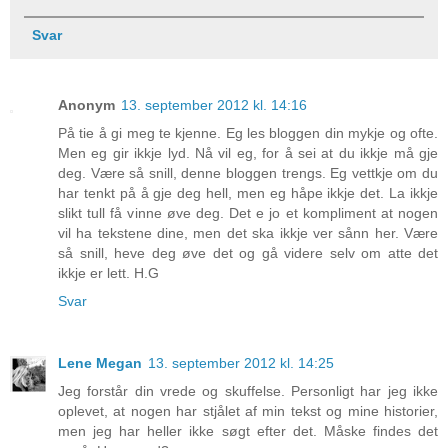
Svar
Anonym
13. september 2012 kl. 14:16
På tie å gi meg te kjenne. Eg les bloggen din mykje og ofte.
Men eg gir ikkje lyd. Nå vil eg, for å sei at du ikkje må gje
deg. Være så snill, denne bloggen trengs. Eg vettkje om du
har tenkt på å gje deg hell, men eg håpe ikkje det. La ikkje
slikt tull få vinne øve deg. Det e jo et kompliment at nogen
vil ha tekstene dine, men det ska ikkje ver sånn her. Være
så snill, heve deg øve det og gå videre selv om atte det
ikkje er lett. H.G
Svar
Lene Megan
13. september 2012 kl. 14:25
Jeg forstår din vrede og skuffelse. Personligt har jeg ikke
oplevet, at nogen har stjålet af min tekst og mine historier,
men jeg har heller ikke søgt efter det. Måske findes det