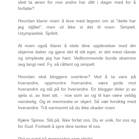
slett ta æren for noe andre har slitt i dager med for å
forfatte?
Hvordan klarer noen å leve med løgnen om at "dette har
jeg stjålet", men vil ikke si det til noen. Simpelt.
Usympastisk. Sjofelt.
At noen også klarer å stele dine opplevelser med din
skjønne datter og gjøre det til sitt eget, er det mest råeste
og simpleste jeg har hørt. Vedkommende burde skamme
seg langt ned. Fy, så råttent og simpelt.
Hvordan skal bloggere overleve? Ved å ta vare på
hverandre, oppmuntre hverandre, være gode mot
hverandre og stå på for hverandre. En blogger deler jo av
sjela si, av livet sitt, - noe som av og til kan være veldig
vanskelig. Og et menneske er skjørt. Så vær forsiktig med
hverandre. Trå varmsomt så du ikke skader noen.
Kjære Spirea. Stå på. Ikke forlat oss. Du er unik, for oss og
for Gud. Fortsett å spre dine tanker til oss.
Det er synd på mennesker som stjeler.