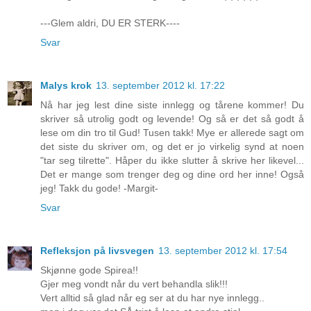
---Glem aldri, DU ER STERK----
Svar
Malys krok
13. september 2012 kl. 17:22
Nå har jeg lest dine siste innlegg og tårene kommer! Du
skriver så utrolig godt og levende! Og så er det så godt å
lese om din tro til Gud! Tusen takk! Mye er allerede sagt om
det siste du skriver om, og det er jo virkelig synd at noen
"tar seg tilrette". Håper du ikke slutter å skrive her likevel...
Det er mange som trenger deg og dine ord her inne! Også
jeg! Takk du gode! -Margit-
Svar
Refleksjon på livsvegen
13. september 2012 kl. 17:54
Skjønne gode Spirea!!
Gjer meg vondt når du vert behandla slik!!!
Vert alltid så glad når eg ser at du har nye innlegg..