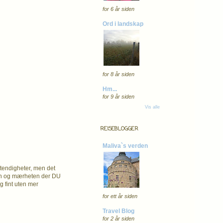
for 6 år siden
Ord i landskap
for 8 år siden
Hm...
for 9 år siden
Vis alle
REISEBLOGGER
Maliva`s verden
stendigheter, men det
eten og mærheten der DU
g fint uten mer
for ett år siden
Travel Blog
for 2 år siden