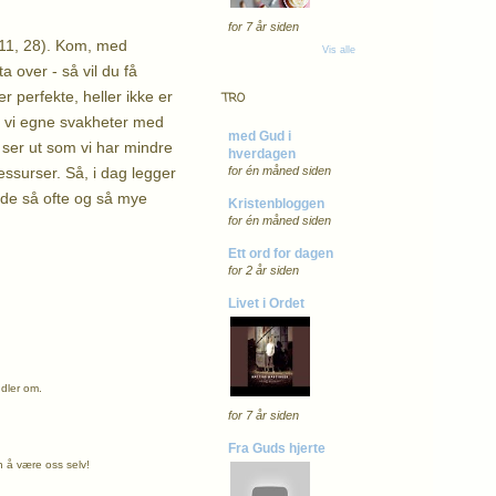
for 7 år siden
t.11, 28). Kom, med
Vis alle
 over - så vil du få
r perfekte, heller ikke er
TRO
r vi egne svakheter med
med Gud i
et ser ut som vi har mindre
hverdagen
ressurser. Så, i dag legger
for én måned siden
ede så ofte og så mye
Kristenbloggen
for én måned siden
Ett ord for dagen
for 2 år siden
Livet i Ordet
ndler om.
for 7 år siden
Fra Guds hjerte
n å være oss selv!