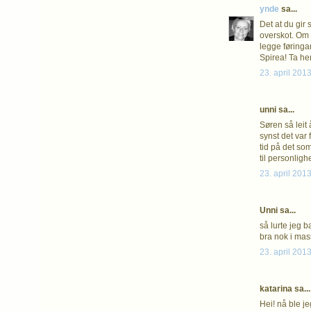
ynde
sa...
Det at du gir
overskot. Om 
legge føringar 
Spirea! Ta hens
23. april 2013
unni sa...
Søren så leit 
synst det var 
tid på det so
til personlighe
23. april 2013
Unni sa...
så lurte jeg b
bra nok i mass
23. april 2013
katarina sa...
Hei! nå ble je