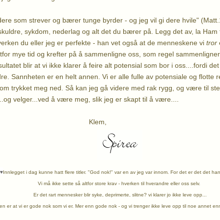
dere som strever og bærer tunge byrder - og jeg vil gi dere hvile" (Mat
uldre, sykdom, nederlag og alt det du bærer på. Legg det av, la Ham ta
hverken du eller jeg er perfekte - han vet også at de menneskene vi
tror
e
altfor mye tid og krefter på å sammenligne oss, som regel sammenligne
ltatet blir at vi ikke klarer å feire alt potensial som bor i oss....fordi d
re. Sannheten er en helt annen. Vi er alle fulle av potensiale og flotte 
 som trykket meg ned. Så kan jeg gå videre med rak rygg, og være til st
.og velger...ved å være meg, slik jeg er skapt til å være....
lem,
♥
Innlegget i dag kunne hatt flere titler. "God nok!" var en av jeg var innom. For det er det det ha
Vi må ikke sette så altfor store krav - hverken til hverandre eller oss selv.
Er det rart mennesker blir syke, deprimerte, slitne? vi klarer jo ikke leve opp...
n er at vi er gode nok som vi er. Mer enn gode nok - og vi trenger ikke leve opp til noe annet en