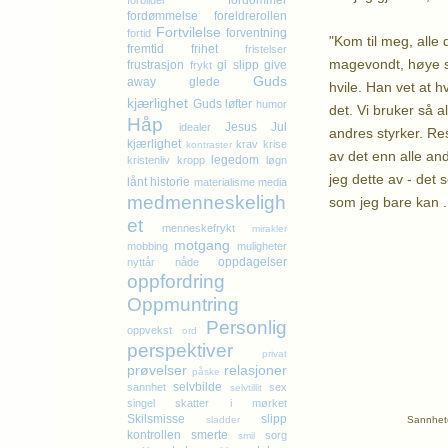
fordommer
forbilder
fordømmelse
foreldrerollen
Fortvilelse
forventning
fortid
"Kom til meg, alle 
fremtid
frihet
fristelser
magevondt, høye sk
frustrasjon
gi slipp
give
frykt
Guds
away
glede
hvile. Han vet at 
kjærlighet
Guds løfter
humor
det. Vi bruker så 
Håp
Jesus
Jul
idealer
andres styrker. Resu
kjærlighet
krav
krise
kontraster
av det enn alle and
legedom
kristenliv
kropp
løgn
jeg dette av - det
lånt historie
materialisme
media
medmenneskeligh
som jeg bare kan ..
et
menneskefrykt
mirakler
motgang
K
mobbing
muligheter
oppdagelser
nyttår
nåde
oppfordring
Oppmuntring
Personlig
oppvekst
ord
perspektiver
privat
prøvelser
relasjoner
påske
selvbilde
sannhet
sex
selvtillit
singel
skatter i mørket
Skilsmisse
slipp
Sannhete
sladder
kontrollen
smerte
sorg
smil