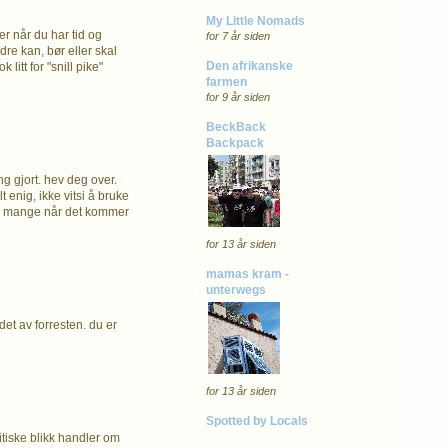
My Little Nomads
r når du har tid og
for 7 år siden
re kan, bør eller skal
Den afrikanske
litt for "snill pike"
farmen
for 9 år siden
BeckBack
Backpack
ng gjort. hev deg over.
t enig, ikke vitsi å bruke
 enn mange når det kommer
for 13 år siden
mamas kram -
unterwegs
det av forresten. du er
for 13 år siden
Spotted by Locals
ritiske blikk handler om