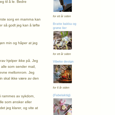
g til å le. Bedre
for ett år siden
tørste sorg en mamma kan
Bratte bakka og
r så godt jeg kan å løfte
grøne lier
gen min og håper at jeg
for ett år siden
rav hjelper ikke på. Jeg
Vibeke design
p alle som sender mail,
 jevne mellomrom. Jeg
in skal ikke være av den
for 6 år siden
{Fabelaktig}
n vi rammes av sykdom,
alle som ønsker eller
et jeg klarer, og vite at