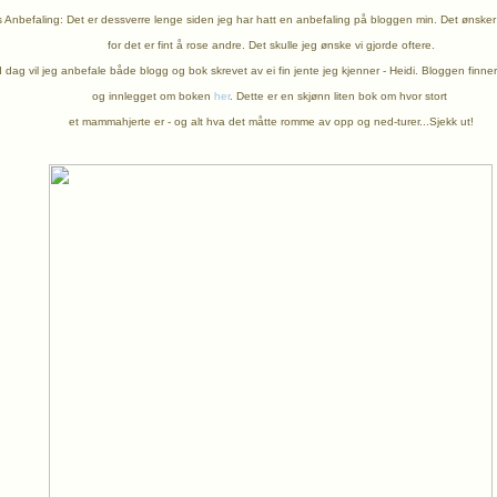
Anbefaling: Det er dessverre lenge siden jeg har hatt en anbefaling på bloggen min. Det ønsker 
for det er fint å rose andre. Det skulle jeg ønske vi gjorde oftere.
I dag vil jeg anbefale både blogg og bok skrevet av ei fin jente jeg kjenner - Heidi. Bloggen finne
og innlegget om boken
her
. Dette er en skjønn liten bok om
hvor stort
et mammahjerte er - og alt hva det måtte romme av opp og ned-turer...Sjekk ut!