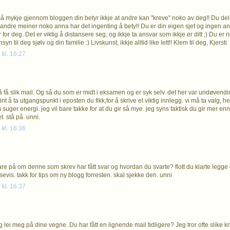
 så mykje gjennom bloggen din betyr ikkje at andre kan "kreve" noko av deg!! Du dele
andre meiner noko anna har det ingenting å bety!! Du er din eigen sjef og ingen and
for deg. Det er viktig å distansere seg, og ikkje ta ansvar som ikkje er ditt ;) Du er nok 
yn til deg sjølv og din familie :) Livskunst, ikkje alltid like lett!! Klem til deg, Kjersti
 kl. 16:27
å få slik mail. Og så du som er midt i eksamen og er syk selv. det her var undøvendi
fint å ta utgangspunkt i eposten du fikk,for å skrive et viktig innlegg. vi må ta valg, hel
m suger energi. jeg vil bare takke for at du gir så mye. jeg syns faktisk du gir mer
t. stå på. unni.
 kl. 16:36
are på om denne som skrev har fått svar og hvordan du svarte? flott du klarte legge 
evis. takk for tips om ny blogg forresten. skal sjekke den. unni
 kl. 16:37
g lei meg på dine vegne. Du har fått en lignende mail tidligere? Jeg tror ofte slike k