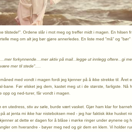
ke tilstede!". Ordene slår i mot meg og treffer midt i magen. En hilsen 
ortelle meg om alt jeg bør gjøre annerledes. En liste med "må" og "bør"
....mer forkynnende....mer aktiv på mail...legge ut innlegg oftere...gi m
være mer til stede".....
de måned med vondt i magen fordi jeg kjenner på å ikke strekke til. Året 
-bane. Før elsket jeg dem, kastet meg ut i de største, farligste. Nå h
lle opp og ned-turer, får vondt i magen.
 en utedress, stiv av søle, burde vært vasket. Gjør ham klar for barneh
 at jenta mi ikke har nisteboksen med - jeg har faktisk ikke husket niste
 kjenner at dette er dagen for å blåse i mørke ringer under øynene og hår
ngler om hverandre - bøyer meg ned og gir dem en klem. Vi holder run