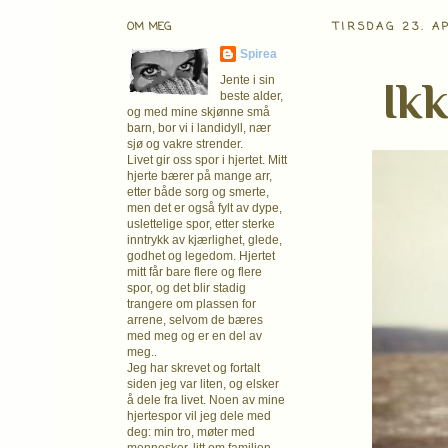
OM MEG
TIRSDAG 23. A
Spirea
Ikk
Jente i sin
beste alder,
og med mine skjønne små
barn, bor vi i landidyll, nær
sjø og vakre strender.
Livet gir oss spor i hjertet. Mitt
hjerte bærer på mange arr,
etter både sorg og smerte,
men det er også fylt av dype,
uslettelige spor, etter sterke
inntrykk av kjærlighet, glede,
godhet og legedom. Hjertet
mitt får bare flere og flere
spor, og det blir stadig
trangere om plassen for
arrene, selvom de bæres
med meg og er en del av
meg..
Jeg har skrevet og fortalt
siden jeg var liten, og elsker
å dele fra livet. Noen av mine
hjertespor vil jeg dele med
deg: min tro, møter med