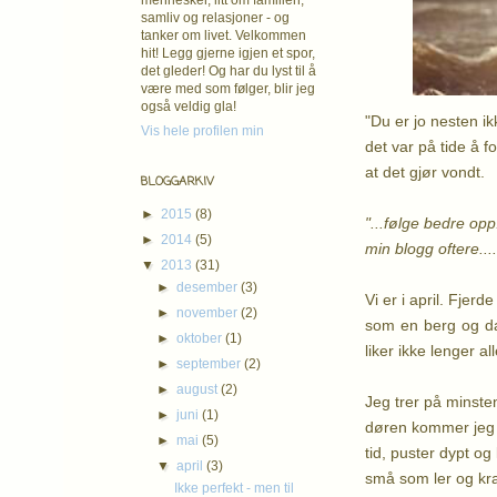
mennesker, litt om familien,
samliv og relasjoner - og
tanker om livet. Velkommen
hit! Legg gjerne igjen et spor,
det gleder! Og har du lyst til å
være med som følger, blir jeg
også veldig gla!
"Du er jo nesten ik
Vis hele profilen min
det var på tide å f
at det gjør vondt.
BLOGGARKIV
►
2015
(8)
"...følge bedre opp
►
2014
(5)
min blogg oftere....
▼
2013
(31)
►
desember
(3)
Vi er i april. Fjer
►
november
(2)
som en berg og dal
►
oktober
(1)
liker ikke lenger a
►
september
(2)
►
august
(2)
Jeg trer på minsten
►
juni
(1)
døren kommer jeg på
►
mai
(5)
tid, puster dypt og
▼
april
(3)
små som ler og kra
Ikke perfekt - men til