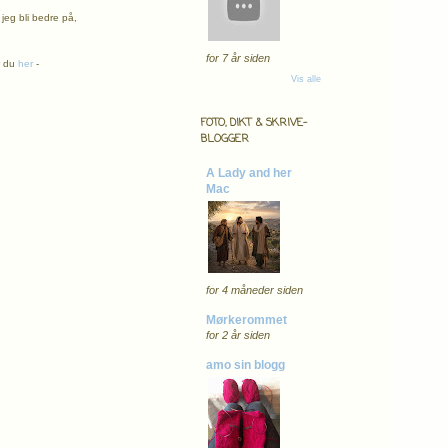
jeg bli bedre på,
for 7 år siden
r du
her
-
Vis alle
FOTO, DIKT & SKRIVE-
BLOGGER
A Lady and her
Mac
for 4 måneder siden
Mørkerommet
for 2 år siden
amo sin blogg