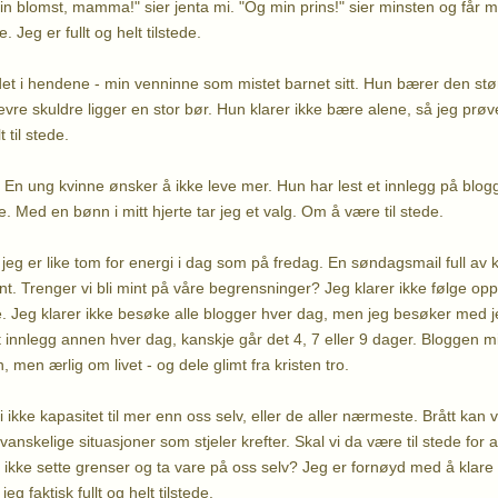
 blomst, mamma!" sier jenta mi. "Og min prins!" sier minsten og får me
 Jeg er fullt og helt tilstede.
det i hendene - min venninne som mistet barnet sitt. Hun bærer den s
vre skuldre ligger en stor bør. Hun klarer ikke bære alene, så jeg prøve
 til stede.
. En ung kvinne ønsker å ikke leve mer. Hun har lest et innlegg på blog
e. Med en bønn i mitt hjerte tar jeg et valg. Om å være til stede.
jeg er like tom for energi i dag som på fredag. En søndagsmail full av k
 sint. Trenger vi bli mint på våre begrensninger? Jeg klarer ikke følge op
e. Jeg klarer ikke besøke alle blogger hver dag, men jeg besøker med
ut innlegg annen hver dag, kanskje går det 4, 7 eller 9 dager. Bloggen m
 men ærlig om livet - og dele glimt fra kristen tro.
 ikke kapasitet til mer enn oss selv, eller de aller nærmeste. Brått ka
vanskelige situasjoner som stjeler krefter. Skal vi da være til stede for 
 ikke sette grenser og ta vare på oss selv? Jeg er fornøyd med å klare d
jeg faktisk fullt og helt tilstede.