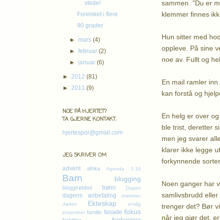
sammen. "Du er min
stede!
klemmer finnes ikke.
Forelsket i flere
90 grader
Hun sitter med ho
►
mars
(4)
oppleve. På sine ve
►
februar
(2)
noe av. Fullt og helt
►
januar
(6)
►
2012
(81)
En mail ramler inn
►
2011
(9)
kan forstå og hjelp
NOE PÅ HJERTET?
En helg er over og 
TA GJERNE KONTAKT:
ble trist, deretter
hjertespor@gmail.com
men jeg svarer all
klarer ikke legge 
JEG SKRIVER OM
forkynnende sorten,
advent
afrika
Agenda 3:16
Barn
blogging
Noen ganger har vi
bønn
bloggtrøbbel
Dagen
samlivsbrudd eller 
dagens anbefaling
drømmer
Ekteskap
døden
enslig
trenger det? Bør vi
fokus
fasade
familie
ensomhet
når jeg gjør det, er 