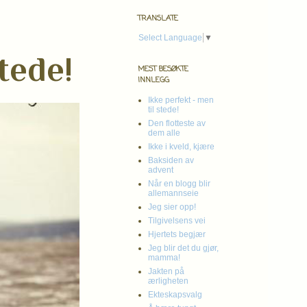
TRANSLATE
Select Language
▼
tede!
MEST BESØKTE
INNLEGG
Ikke perfekt - men
til stede!
Den flotteste av
dem alle
Ikke i kveld, kjære
Baksiden av
advent
Når en blogg blir
allemannseie
Jeg sier opp!
Tilgivelsens vei
Hjertets begjær
Jeg blir det du gjør,
mamma!
Jakten på
ærligheten
Ekteskapsvalg