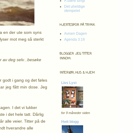
Å bære tungt
Det uheldige
stempelet
HJERTESPOR PÅ TRYKK
fra en der ute som syns
Avisen Dagen
 lyser mot meg så sterkt
Agenda 3:16
BLOGGER JEG TITTER
INNOM:
er av deg selv...besøke
INTERIØR, HUS & HJEM
er godt i gang og det føles
Livs Lyst
ar jeg fått min dose. Jeg
agen. I det vi lukker
for 9 måneder siden
 i det hele tatt. Dårlig
 alle veier. Titter på de
Hwit blogg
dt hverandre alle