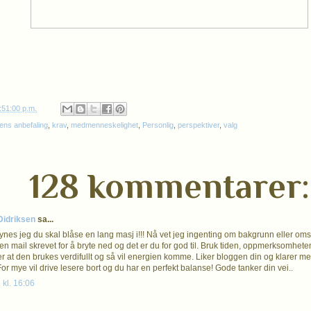
:51:00 p.m.
ens anbefaling
,
krav
,
medmenneskelighet
,
Personlig
,
perspektiver
,
valg
128 kommentarer:
 Didriksen
sa...
synes jeg du skal blåse en lang masj i!!! Nå vet jeg ingenting om bakgrunn eller om
en mail skrevet for å bryte ned og det er du for god til. Bruk tiden, oppmerksomh
er at den brukes verdifullt og så vil energien komme. Liker bloggen din og klarer me
or mye vil drive lesere bort og du har en perfekt balanse! Gode tanker din vei..
 kl. 16:06