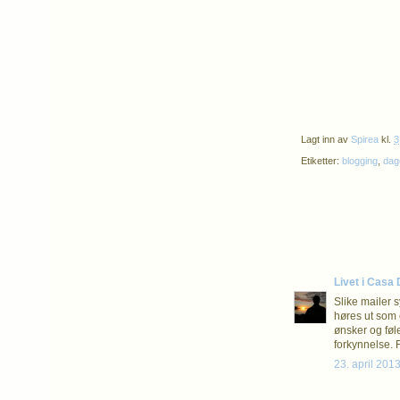
Lagt inn av
Spirea
kl.
3
Etiketter:
blogging
,
dag
Livet i Casa
Slike mailer 
høres ut som 
ønsker og føl
forkynnelse. F
23. april 2013