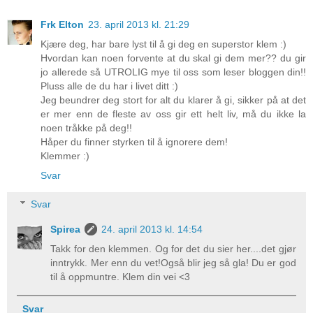
Frk Elton
23. april 2013 kl. 21:29
Kjære deg, har bare lyst til å gi deg en superstor klem :)
Hvordan kan noen forvente at du skal gi dem mer?? du gir
jo allerede så UTROLIG mye til oss som leser bloggen din!!
Pluss alle de du har i livet ditt :)
Jeg beundrer deg stort for alt du klarer å gi, sikker på at det
er mer enn de fleste av oss gir ett helt liv, må du ikke la
noen tråkke på deg!!
Håper du finner styrken til å ignorere dem!
Klemmer :)
Svar
Svar
Spirea
24. april 2013 kl. 14:54
Takk for den klemmen. Og for det du sier her....det gjør
inntrykk. Mer enn du vet!Også blir jeg så gla! Du er god
til å oppmuntre. Klem din vei <3
Svar