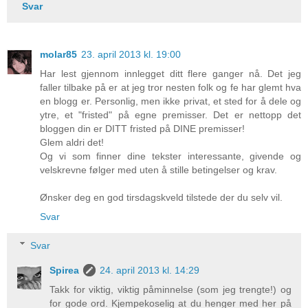
Svar
molar85
23. april 2013 kl. 19:00
Har lest gjennom innlegget ditt flere ganger nå. Det jeg
faller tilbake på er at jeg tror nesten folk og fe har glemt hva
en blogg er. Personlig, men ikke privat, et sted for å dele og
ytre, et "fristed" på egne premisser. Det er nettopp det
bloggen din er DITT fristed på DINE premisser!
Glem aldri det!
Og vi som finner dine tekster interessante, givende og
velskrevne følger med uten å stille betingelser og krav.
Ønsker deg en god tirsdagskveld tilstede der du selv vil.
Svar
Svar
Spirea
24. april 2013 kl. 14:29
Takk for viktig, viktig påminnelse (som jeg trengte!) og
for gode ord. Kjempekoselig at du henger med her på