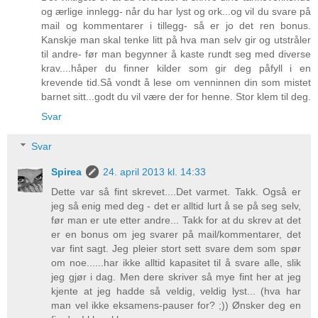
og ærlige innlegg- når du har lyst og ork...og vil du svare på
mail og kommentarer i tillegg- så er jo det ren bonus.
Kanskje man skal tenke litt på hva man selv gir og utstråler
til andre- før man begynner å kaste rundt seg med diverse
krav....håper du finner kilder som gir deg påfyll i en
krevende tid.Så vondt å lese om venninnen din som mistet
barnet sitt...godt du vil være der for henne. Stor klem til deg.
Svar
Svar
Spirea
24. april 2013 kl. 14:33
Dette var så fint skrevet....Det varmet. Takk. Også er
jeg så enig med deg - det er alltid lurt å se på seg selv,
før man er ute etter andre... Takk for at du skrev at det
er en bonus om jeg svarer på mail/kommentarer, det
var fint sagt. Jeg pleier stort sett svare dem som spør
om noe......har ikke alltid kapasitet til å svare alle, slik
jeg gjør i dag. Men dere skriver så mye fint her at jeg
kjente at jeg hadde så veldig, veldig lyst... (hva har
man vel ikke eksamens-pauser for? ;)) Ønsker deg en