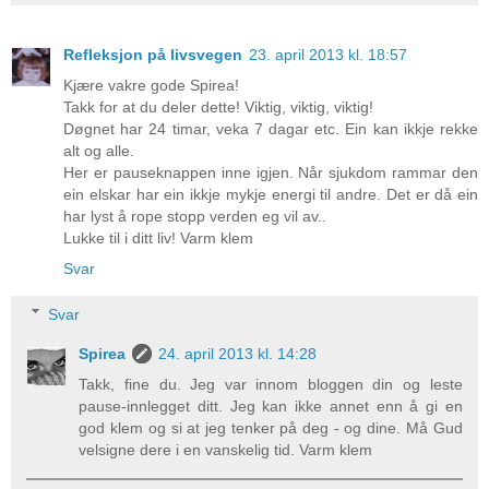
Refleksjon på livsvegen
23. april 2013 kl. 18:57
Kjære vakre gode Spirea!
Takk for at du deler dette! Viktig, viktig, viktig!
Døgnet har 24 timar, veka 7 dagar etc. Ein kan ikkje rekke
alt og alle.
Her er pauseknappen inne igjen. Når sjukdom rammar den
ein elskar har ein ikkje mykje energi til andre. Det er då ein
har lyst å rope stopp verden eg vil av..
Lukke til i ditt liv! Varm klem
Svar
Svar
Spirea
24. april 2013 kl. 14:28
Takk, fine du. Jeg var innom bloggen din og leste
pause-innlegget ditt. Jeg kan ikke annet enn å gi en
god klem og si at jeg tenker på deg - og dine. Må Gud
velsigne dere i en vanskelig tid. Varm klem