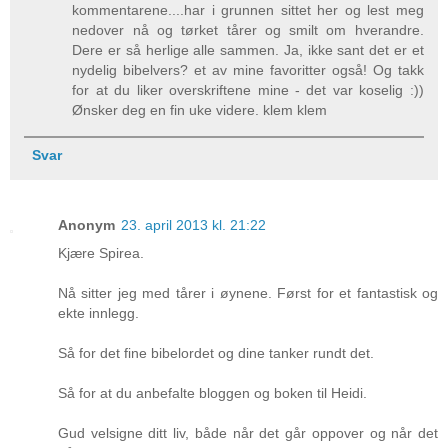
kommentarene....har i grunnen sittet her og lest meg
nedover nå og tørket tårer og smilt om hverandre.
Dere er så herlige alle sammen. Ja, ikke sant det er et
nydelig bibelvers? et av mine favoritter også! Og takk
for at du liker overskriftene mine - det var koselig :))
Ønsker deg en fin uke videre. klem klem
Svar
Anonym
23. april 2013 kl. 21:22
Kjære Spirea.
Nå sitter jeg med tårer i øynene. Først for et fantastisk og
ekte innlegg.
Så for det fine bibelordet og dine tanker rundt det.
Så for at du anbefalte bloggen og boken til Heidi.
Gud velsigne ditt liv, både når det går oppover og når det