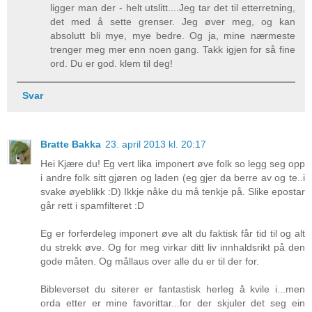
ligger man der - helt utslitt....Jeg tar det til etterretning,
det med å sette grenser. Jeg øver meg, og kan
absolutt bli mye, mye bedre. Og ja, mine nærmeste
trenger meg mer enn noen gang. Takk igjen for så fine
ord. Du er god. klem til deg!
Svar
Bratte Bakka
23. april 2013 kl. 20:17
Hei Kjære du! Eg vert lika imponert øve folk so legg seg opp
i andre folk sitt gjøren og laden (eg gjer da berre av og te..i
svake øyeblikk :D) Ikkje nåke du må tenkje på. Slike epostar
går rett i spamfilteret :D
Eg er forferdeleg imponert øve alt du faktisk får tid til og alt
du strekk øve. Og for meg virkar ditt liv innhaldsrikt på den
gode måten. Og mållaus over alle du er til der for.
Bibleverset du siterer er fantastisk herleg å kvile i...men
orda etter er mine favorittar...for der skjuler det seg ein