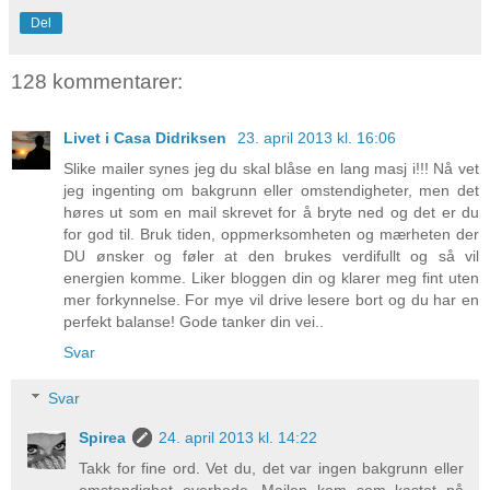
Del
128 kommentarer:
Livet i Casa Didriksen
23. april 2013 kl. 16:06
Slike mailer synes jeg du skal blåse en lang masj i!!! Nå vet
jeg ingenting om bakgrunn eller omstendigheter, men det
høres ut som en mail skrevet for å bryte ned og det er du
for god til. Bruk tiden, oppmerksomheten og mærheten der
DU ønsker og føler at den brukes verdifullt og så vil
energien komme. Liker bloggen din og klarer meg fint uten
mer forkynnelse. For mye vil drive lesere bort og du har en
perfekt balanse! Gode tanker din vei..
Svar
Svar
Spirea
24. april 2013 kl. 14:22
Takk for fine ord. Vet du, det var ingen bakgrunn eller
omstendighet overhode. Mailen kom som kastet på