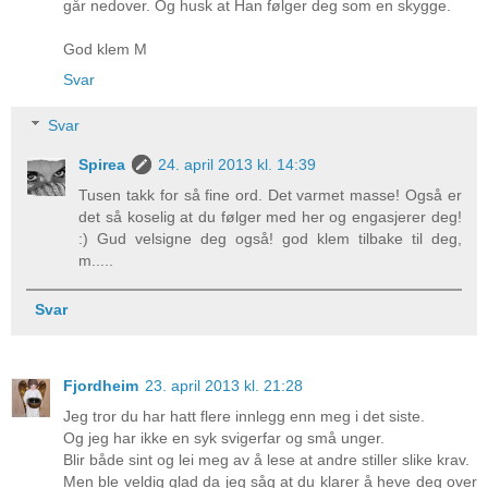
går nedover. Og husk at Han følger deg som en skygge.
God klem M
Svar
Svar
Spirea
24. april 2013 kl. 14:39
Tusen takk for så fine ord. Det varmet masse! Også er
det så koselig at du følger med her og engasjerer deg!
:) Gud velsigne deg også! god klem tilbake til deg,
m.....
Svar
Fjordheim
23. april 2013 kl. 21:28
Jeg tror du har hatt flere innlegg enn meg i det siste.
Og jeg har ikke en syk svigerfar og små unger.
Blir både sint og lei meg av å lese at andre stiller slike krav.
Men ble veldig glad da jeg såg at du klarer å heve deg over