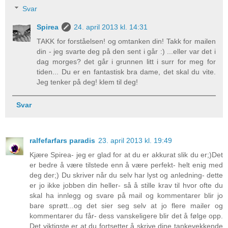
Svar
Spirea
24. april 2013 kl. 14:31
TAKK for forståelsen! og omtanken din! Takk for mailen
din - jeg svarte deg på den sent i går :) ...eller var det i
dag morges? det går i grunnen litt i surr for meg for
tiden... Du er en fantastisk bra dame, det skal du vite.
Jeg tenker på deg! klem til deg!
Svar
ralfefarfars paradis
23. april 2013 kl. 19:49
Kjære Spirea- jeg er glad for at du er akkurat slik du er;)Det
er bedre å være tilstede enn å være perfekt- helt enig med
deg der;) Du skriver når du selv har lyst og anledning- dette
er jo ikke jobben din heller- så å stille krav til hvor ofte du
skal ha innlegg og svare på mail og kommentarer blir jo
bare sprøtt...og det sier seg selv at jo flere mailer og
kommentarer du får- dess vanskeligere blir det å følge opp.
Det viktigste er at du fortsetter å skrive dine tankevekkende