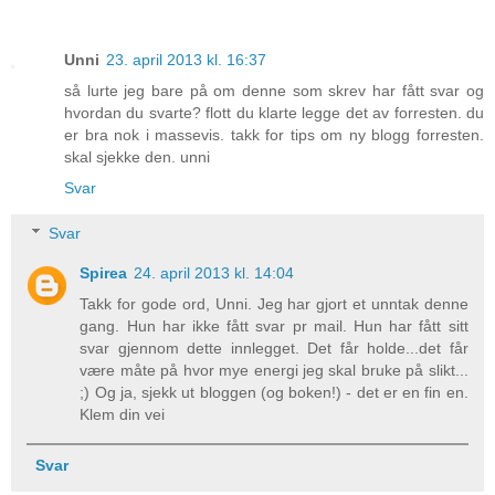
Unni
23. april 2013 kl. 16:37
så lurte jeg bare på om denne som skrev har fått svar og
hvordan du svarte? flott du klarte legge det av forresten. du
er bra nok i massevis. takk for tips om ny blogg forresten.
skal sjekke den. unni
Svar
Svar
Spirea
24. april 2013 kl. 14:04
Takk for gode ord, Unni. Jeg har gjort et unntak denne
gang. Hun har ikke fått svar pr mail. Hun har fått sitt
svar gjennom dette innlegget. Det får holde...det får
være måte på hvor mye energi jeg skal bruke på slikt...
;) Og ja, sjekk ut bloggen (og boken!) - det er en fin en.
Klem din vei
Svar