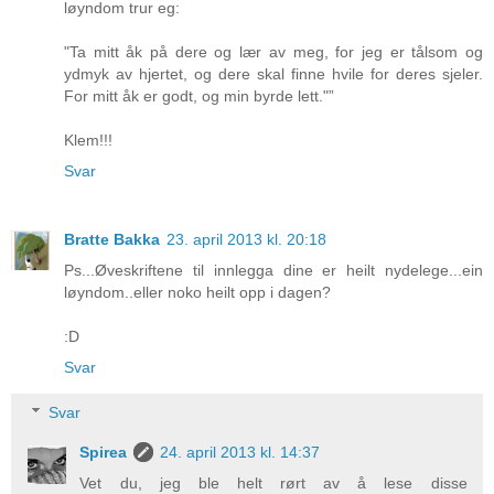
løyndom trur eg:
"Ta mitt åk på dere og lær av meg, for jeg er tålsom og
ydmyk av hjertet, og dere skal finne hvile for deres sjeler.
For mitt åk er godt, og min byrde lett."”
Klem!!!
Svar
Bratte Bakka
23. april 2013 kl. 20:18
Ps...Øveskriftene til innlegga dine er heilt nydelege...ein
løyndom..eller noko heilt opp i dagen?
:D
Svar
Svar
Spirea
24. april 2013 kl. 14:37
Vet du, jeg ble helt rørt av å lese disse