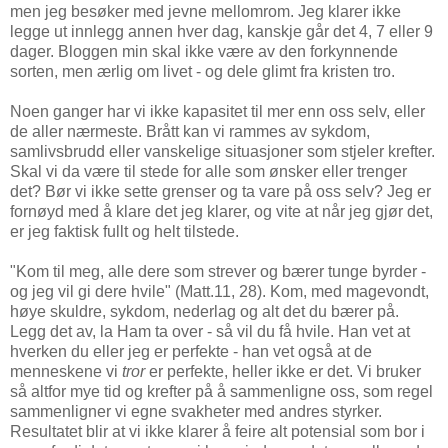
men jeg besøker med jevne mellomrom. Jeg klarer ikke
legge ut innlegg annen hver dag, kanskje går det 4, 7 eller 9
dager. Bloggen min skal ikke være av den forkynnende
sorten, men ærlig om livet - og dele glimt fra kristen tro.
Noen ganger har vi ikke kapasitet til mer enn oss selv, eller
de aller nærmeste. Brått kan vi rammes av sykdom,
samlivsbrudd eller vanskelige situasjoner som stjeler krefter.
Skal vi da være til stede for alle som ønsker eller trenger
det? Bør vi ikke sette grenser og ta vare på oss selv? Jeg er
fornøyd med å klare det jeg klarer, og vite at når jeg gjør det,
er jeg faktisk fullt og helt tilstede.
"Kom til meg, alle dere som strever og bærer tunge byrder -
og jeg vil gi dere hvile" (Matt.11, 28). Kom, med magevondt,
høye skuldre, sykdom, nederlag og alt det du bærer på.
Legg det av, la Ham ta over - så vil du få hvile. Han vet at
hverken du eller jeg er perfekte - han vet også at de
menneskene vi
tror
er perfekte, heller ikke er det. Vi bruker
så altfor mye tid og krefter på å sammenligne oss, som regel
sammenligner vi egne svakheter med andres styrker.
Resultatet blir at vi ikke klarer å feire alt potensial som bor i