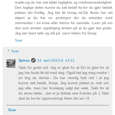
mailer,og du har vist både faglighet og medmenneskelighet.
Den faglige delen kunne du tatt betalt for,for du gjør faktisk
jobben din frivillig. Jeg ble litt hissig nå.De fleste har vel
skjønt at du har en profesjon der du arbeider med
mennesker i en krise eller behov for samtale. Lurer på om
den som ønsker oppfølging tenker på at du gjør det gratis.
Jeg sier bare takk og stå på. varm hilsen fra Sonja
Svar
Svar
Spirea
24. april 2013 kl. 14:12
Takk for gode ord. Jeg er glad for at DU er glad for at
jeg har brukt litt tid med deg. Også bet jeg meg merke i
en ting du skriver....Du har nemlig helt rett i at jeg
kunne tatt betalt, Sonja. Jeg kunne jobbet pr nett om
jeg ville, men har foreløpig valgt det vekk. Takk for at
du skrev dette....det er jo faktisk noe å tenke på :) Takk
skal du ha for oppmuntring! Klem din vei <3
Svar