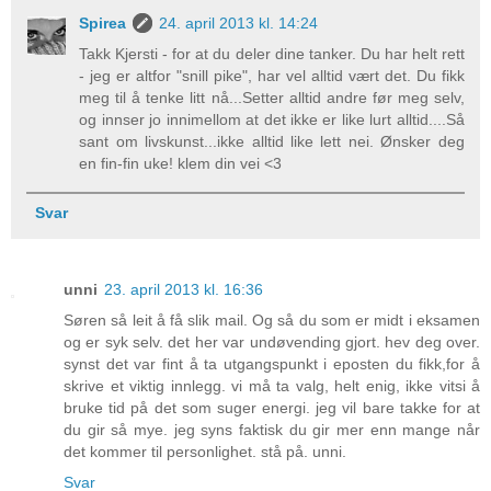
Spirea
24. april 2013 kl. 14:24
Takk Kjersti - for at du deler dine tanker. Du har helt rett
- jeg er altfor "snill pike", har vel alltid vært det. Du fikk
meg til å tenke litt nå...Setter alltid andre før meg selv,
og innser jo innimellom at det ikke er like lurt alltid....Så
sant om livskunst...ikke alltid like lett nei. Ønsker deg
en fin-fin uke! klem din vei <3
Svar
unni
23. april 2013 kl. 16:36
Søren så leit å få slik mail. Og så du som er midt i eksamen
og er syk selv. det her var undøvending gjort. hev deg over.
synst det var fint å ta utgangspunkt i eposten du fikk,for å
skrive et viktig innlegg. vi må ta valg, helt enig, ikke vitsi å
bruke tid på det som suger energi. jeg vil bare takke for at
du gir så mye. jeg syns faktisk du gir mer enn mange når
det kommer til personlighet. stå på. unni.
Svar