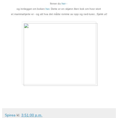
finner du
her
-
og innlegget om boken
her
. Dette er en skjønn liten bok om
hvor stort
et mammahjerte er - og alt hva det måtte romme av opp og ned-turer...Sjekk ut!
Spirea
kl.
3:51:00 p.m.