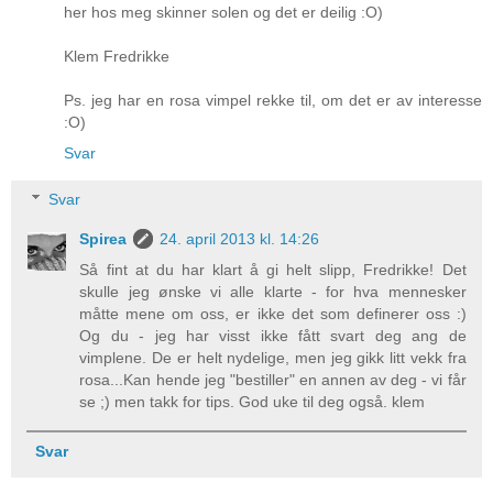
her hos meg skinner solen og det er deilig :O)
Klem Fredrikke
Ps. jeg har en rosa vimpel rekke til, om det er av interesse
:O)
Svar
Svar
Spirea
24. april 2013 kl. 14:26
Så fint at du har klart å gi helt slipp, Fredrikke! Det
skulle jeg ønske vi alle klarte - for hva mennesker
måtte mene om oss, er ikke det som definerer oss :)
Og du - jeg har visst ikke fått svart deg ang de
vimplene. De er helt nydelige, men jeg gikk litt vekk fra
rosa...Kan hende jeg "bestiller" en annen av deg - vi får
se ;) men takk for tips. God uke til deg også. klem
Svar