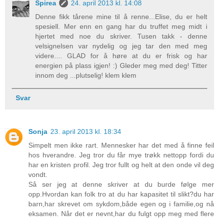
Spirea
24. april 2013 kl. 14:08
Denne fikk tårene mine til å renne...Elise, du er helt
spesiell. Mer enn en gang har du truffet meg midt i
hjertet med noe du skriver. Tusen takk - denne
velsignelsen var nydelig og jeg tar den med meg
videre.... GLAD for å høre at du er frisk og har
energien på plass igjen! :) Gleder meg med deg! Titter
innom deg ...plutselig! klem klem
Svar
Sonja
23. april 2013 kl. 18:34
Simpelt men ikke rart. Mennesker har det med å finne feil
hos hverandre. Jeg tror du får mye trøkk nettopp fordi du
har en kristen profil. Jeg tror fullt og helt at den onde vil deg
vondt.
Så ser jeg at denne skriver at du burde følge mer
opp.Hvordan kan folk tro at du har kapasitet til slikt?du har
barn,har skrevet om sykdom,både egen og i familie,og nå
eksamen. Når det er nevnt,har du fulgt opp meg med flere