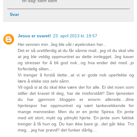
fin dag! klem klem
Svar
Jesus er svaret!
23. april 2013 kl. 19:57
Hei vennen min. Jeg ble våt i øyekroken her...
Det er så urettferdig at du får sånne mail...jeg vil du skal vite
at jeg ble veldig oppmuntret av dette innlegget. Jeg kaver
og stresser for å bli god nok...og hva ender det med...jo
forferdelig sliten...
Vi trenger å forstå dette...at vi er gode nok uperfekte og
lære å elske oss selv sånn.
Vil også si at du skal ikke være der for alle. Er det noen som
stiller det kravet til deg, har de misforstått!! Den tjenesten
du har gjennom bloggen er enorm allerede....dine
hjertespor har oppmuntret og vært tankevekkende for
mange mennesker. Men du er en jente Spirea. En jente
med ett stort, mykt og ydmykt hjerte. En jente som faktisk
trenger å få hun og. Du kan ikke bare gi...det går ikke. Tro
meg....jeg har prøvd!! det funker dårlig....