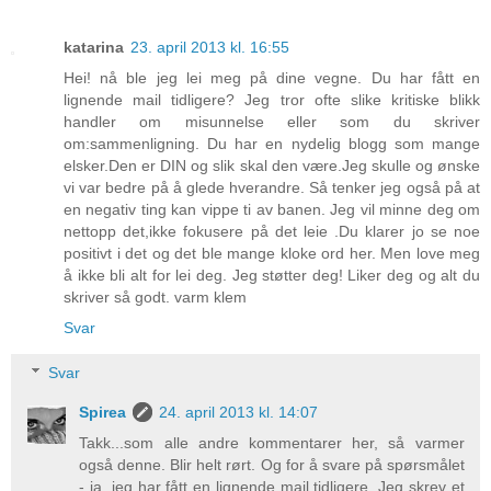
katarina
23. april 2013 kl. 16:55
Hei! nå ble jeg lei meg på dine vegne. Du har fått en
lignende mail tidligere? Jeg tror ofte slike kritiske blikk
handler om misunnelse eller som du skriver
om:sammenligning. Du har en nydelig blogg som mange
elsker.Den er DIN og slik skal den være.Jeg skulle og ønske
vi var bedre på å glede hverandre. Så tenker jeg også på at
en negativ ting kan vippe ti av banen. Jeg vil minne deg om
nettopp det,ikke fokusere på det leie .Du klarer jo se noe
positivt i det og det ble mange kloke ord her. Men love meg
å ikke bli alt for lei deg. Jeg støtter deg! Liker deg og alt du
skriver så godt. varm klem
Svar
Svar
Spirea
24. april 2013 kl. 14:07
Takk...som alle andre kommentarer her, så varmer
også denne. Blir helt rørt. Og for å svare på spørsmålet
- ja, jeg har fått en lignende mail tidligere. Jeg skrev et