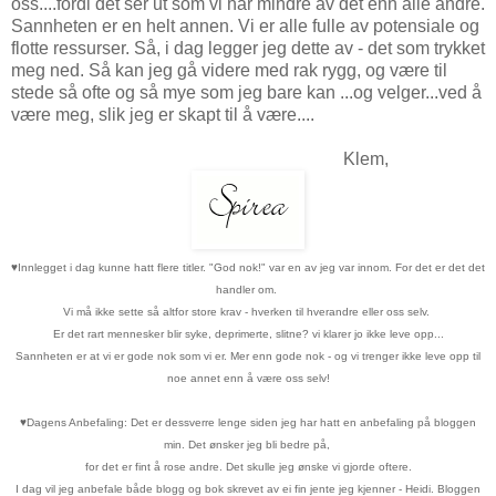
oss....fordi det ser ut som vi har mindre av det enn alle andre.
Sannheten er en helt annen. Vi er alle fulle av potensiale og
flotte ressurser. Så, i dag legger jeg dette av - det som trykket
meg ned. Så kan jeg gå videre med rak rygg, og være til
stede så ofte og så mye som jeg bare kan ...og velger...ved å
være meg, slik jeg er skapt til å være....
Klem,
♥
Innlegget i dag kunne hatt flere titler. "God nok!" var en av jeg var innom. For det er det det
handler om.
Vi må ikke sette så altfor store krav - hverken til hverandre eller oss selv.
Er det rart mennesker blir syke, deprimerte, slitne? vi klarer jo ikke leve opp...
Sannheten er at vi er gode nok som vi er. Mer enn gode nok - og vi trenger ikke leve opp til
noe annet enn å være oss selv!
♥
Dagens Anbefaling: Det er dessverre lenge siden jeg har hatt en anbefaling på bloggen
min. Det ønsker jeg bli bedre på,
for det er fint å rose andre. Det skulle jeg ønske vi gjorde oftere.
I dag vil jeg anbefale både blogg og bok skrevet av ei fin jente jeg kjenner - Heidi. Bloggen