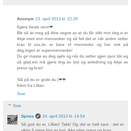
Anonym
23. april 2013 kl. 22:20
Kjære beste venn❤
Blir så lei meg på dine vegne av at du får slikt mot deg,vi er
ikkje meir enn mennesker og så feil det er når andre setter
krav til oss,du er bare et menneske og har nok på
deg,ingen er supermenneske!
Du gir masse av deg sjølv og når du setter igjen spor blir eg
så glad,ein må gjere ting av lyst og anledning og ikkje av
press og krav!
Stå på du er gode du:)❤❤
Klem fra Lillian
Svar
Svar
Spirea
24. april 2013 kl. 14:54
Så god du er, Lillian! Takk! Og det er helt sant - det er
viktig å gjøre ting av lyst, ikke etter press og krav...