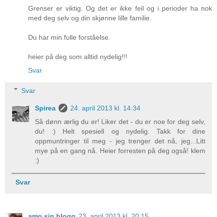
Grenser er viktig. Og det er ikke feil og i perioder ha nok
med deg selv og din skjønne lille familie.
Du har min fulle forståelse.
heier på deg som alltid nydelig!!!
Svar
Svar
Spirea
24. april 2013 kl. 14:34
Så dønn ærlig du er! Liker det - du er noe for deg selv,
du! :) Helt spesiell og nydelig. Takk for dine
oppmuntringer til meg - jeg trenger det nå, jeg...Litt
mye på en gang nå. Heier forresten på deg også! klem
:)
Svar
amo sin blogg
23. april 2013 kl. 20:15