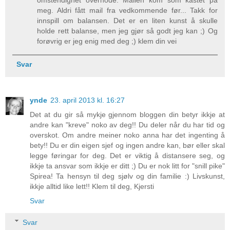
meg. Aldri fått mail fra vedkommende før... Takk for
innspill om balansen. Det er en liten kunst å skulle
holde rett balanse, men jeg gjør så godt jeg kan ;) Og
forøvrig er jeg enig med deg ;) klem din vei
Svar
ynde
23. april 2013 kl. 16:27
Det at du gir så mykje gjennom bloggen din betyr ikkje at
andre kan "kreve" noko av deg!! Du deler når du har tid og
overskot. Om andre meiner noko anna har det ingenting å
bety!! Du er din eigen sjef og ingen andre kan, bør eller skal
legge føringar for deg. Det er viktig å distansere seg, og
ikkje ta ansvar som ikkje er ditt ;) Du er nok litt for "snill pike"
Spirea! Ta hensyn til deg sjølv og din familie :) Livskunst,
ikkje alltid like lett!! Klem til deg, Kjersti
Svar
Svar