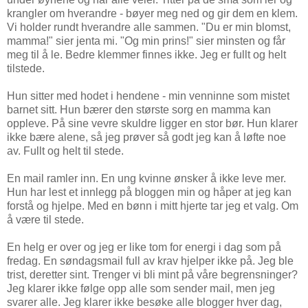
krangler om hverandre - bøyer meg ned og gir dem en klem.
Vi holder rundt hverandre alle sammen. "Du er min blomst,
mamma!" sier jenta mi. "Og min prins!" sier minsten og får
meg til å le. Bedre klemmer finnes ikke. Jeg er fullt og helt
tilstede.
Hun sitter med hodet i hendene - min venninne som mistet
barnet sitt. Hun bærer den største sorg en mamma kan
oppleve. På sine vevre skuldre ligger en stor bør. Hun klarer
ikke bære alene, så jeg prøver så godt jeg kan å løfte noe
av. Fullt og helt til stede.
En mail ramler inn. En ung kvinne ønsker å ikke leve mer.
Hun har lest et innlegg på bloggen min og håper at jeg kan
forstå og hjelpe. Med en bønn i mitt hjerte tar jeg et valg. Om
å være til stede.
En helg er over og jeg er like tom for energi i dag som på
fredag. En søndagsmail full av krav hjelper ikke på. Jeg ble
trist, deretter sint. Trenger vi bli mint på våre begrensninger?
Jeg klarer ikke følge opp alle som sender mail, men jeg
svarer alle. Jeg klarer ikke besøke alle blogger hver dag,