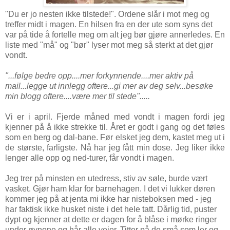
"Du er jo nesten ikke tilstede!". Ordene slår i mot meg og
treffer midt i magen. En hilsen fra en der ute som syns det
var på tide å fortelle meg om alt jeg bør gjøre annerledes. En
liste med "må" og "bør" lyser mot meg så sterkt at det gjør
vondt.
"...følge bedre opp....mer forkynnende....mer aktiv på
mail...legge ut innlegg oftere...gi mer av deg selv...besøke
min blogg oftere....være mer til stede".....
Vi er i april. Fjerde måned med vondt i magen fordi jeg
kjenner på å ikke strekke til. Året er godt i gang og det føles
som en berg og dal-bane. Før elsket jeg dem, kastet meg ut i
de største, farligste. Nå har jeg fått min dose. Jeg liker ikke
lenger alle opp og ned-turer, får vondt i magen.
Jeg trer på minsten en utedress, stiv av søle, burde vært
vasket. Gjør ham klar for barnehagen. I det vi lukker døren
kommer jeg på at jenta mi ikke har nisteboksen med - jeg
har faktisk ikke husket niste i det hele tatt. Dårlig tid, puster
dypt og kjenner at dette er dagen for å blåse i mørke ringer
under øynene og hår alle veier. Titter på de små som ler og