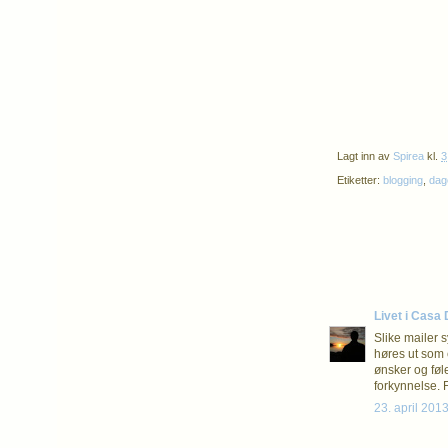
Lagt inn av
Spirea
kl.
3
Etiketter:
blogging
,
dag
Livet i Casa
Slike mailer 
høres ut som 
ønsker og føl
forkynnelse. F
23. april 2013