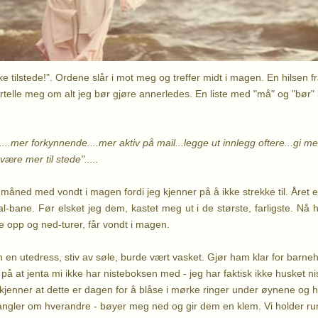
ke tilstede!". Ordene slår i mot meg og treffer midt i magen. En hilsen 
ortelle meg om alt jeg bør gjøre annerledes. En liste med "må" og "bør"
....mer forkynnende....mer aktiv på mail...legge ut innlegg oftere...gi m
være mer til stede".....
de måned med vondt i magen fordi jeg kjenner på å ikke strekke til. Året 
-bane. Før elsket jeg dem, kastet meg ut i de største, farligste. Nå h
lle opp og ned-turer, får vondt i magen.
 en utedress, stiv av søle, burde vært vasket. Gjør ham klar for barneh
 at jenta mi ikke har nisteboksen med - jeg har faktisk ikke husket niste
 kjenner at dette er dagen for å blåse i mørke ringer under øynene og hår
ngler om hverandre - bøyer meg ned og gir dem en klem. Vi holder run