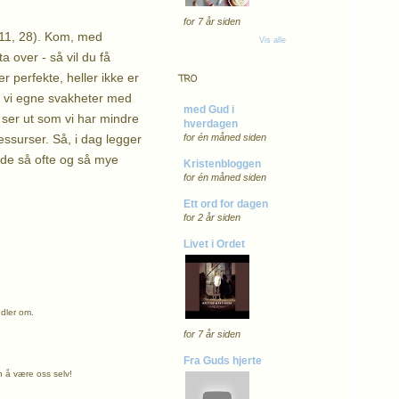
for 7 år siden
t.11, 28). Kom, med
Vis alle
 over - så vil du få
r perfekte, heller ikke er
TRO
r vi egne svakheter med
med Gud i
et ser ut som vi har mindre
hverdagen
ressurser. Så, i dag legger
for én måned siden
ede så ofte og så mye
Kristenbloggen
for én måned siden
Ett ord for dagen
for 2 år siden
Livet i Ordet
ndler om.
for 7 år siden
Fra Guds hjerte
n å være oss selv!