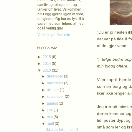
mennesker, litt om familien,
samliv og relasjoner - og
tanker om livet. Velkommen
hit! Legg gjerne igjen et spor,
det gleder! Og har du lyst til å
være med som følger, blir jeg
også veldig gla!
"Du er jo nesten ik
Vis hele profilen min
det var på tide å f
at det gjør vondt.
BLOGGARKIV
►
2015
(8)
"...følge bedre opp
►
2014
(5)
min blogg oftere....
▼
2013
(31)
►
desember
(3)
Vi er i april. Fjer
►
november
(2)
som en berg og dal
►
oktober
(1)
liker ikke lenger a
►
september
(2)
►
august
(2)
Jeg trer på minsten
►
juni
(1)
døren kommer jeg på
►
mai
(5)
tid, puster dypt og
▼
april
(3)
små som ler og kra
Ikke perfekt - men til