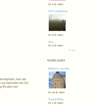
for 6 år siden
Ord i landskap
for 8 år siden
Hm...
for 9 år siden
Vis alle
REISEBLOGGER
Maliva`s verden
stendigheter, men det
eten og mærheten der DU
g fint uten mer
for ett år siden
Travel Blog
for 2 år siden