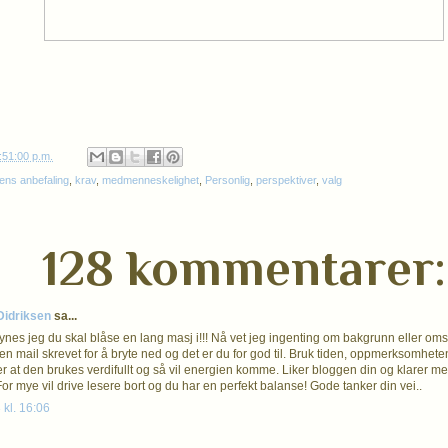
:51:00 p.m.
ens anbefaling
,
krav
,
medmenneskelighet
,
Personlig
,
perspektiver
,
valg
128 kommentarer:
 Didriksen
sa...
synes jeg du skal blåse en lang masj i!!! Nå vet jeg ingenting om bakgrunn eller om
en mail skrevet for å bryte ned og det er du for god til. Bruk tiden, oppmerksomh
er at den brukes verdifullt og så vil energien komme. Liker bloggen din og klarer me
or mye vil drive lesere bort og du har en perfekt balanse! Gode tanker din vei..
 kl. 16:06