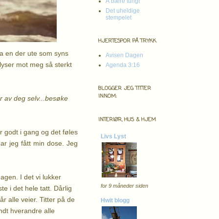
Å bære tungt
Det uheldige
stempelet
HJERTESPOR PÅ TRYKK
fra en der ute som syns
Avisen Dagen
 lyser mot meg så sterkt
Agenda 3:16
BLOGGER JEG TITTER
INNOM:
er av deg selv...besøke
INTERIØR, HUS & HJEM
er godt i gang og det føles
Livs Lyst
ar jeg fått min dose. Jeg
agen. I det vi lukker
for 9 måneder siden
 i det hele tatt. Dårlig
 alle veier. Titter på de
Hwit blogg
dt hverandre alle