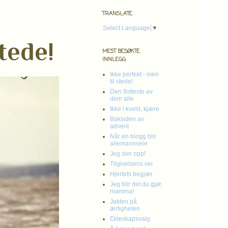
TRANSLATE
Select Language
▼
tede!
MEST BESØKTE
INNLEGG
Ikke perfekt - men
til stede!
Den flotteste av
dem alle
Ikke i kveld, kjære
Baksiden av
advent
Når en blogg blir
allemannseie
Jeg sier opp!
Tilgivelsens vei
Hjertets begjær
Jeg blir det du gjør,
mamma!
Jakten på
ærligheten
Ekteskapsvalg