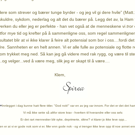
dere som strever og bærer tunge byrder - og jeg vil gi dere hvile" (Mat
uldre, sykdom, nederlag og alt det du bærer på. Legg det av, la Ham ta
hverken du eller jeg er perfekte - han vet også at de menneskene vi
tror
e
altfor mye tid og krefter på å sammenligne oss, som regel sammenligne
ltatet blir at vi ikke klarer å feire alt potensial som bor i oss....fordi d
re. Sannheten er en helt annen. Vi er alle fulle av potensiale og flotte 
 som trykket meg ned. Så kan jeg gå videre med rak rygg, og være til st
.og velger...ved å være meg, slik jeg er skapt til å være....
lem,
♥
Innlegget i dag kunne hatt flere titler. "God nok!" var en av jeg var innom. For det er det det ha
Vi må ikke sette så altfor store krav - hverken til hverandre eller oss selv.
Er det rart mennesker blir syke, deprimerte, slitne? vi klarer jo ikke leve opp...
n er at vi er gode nok som vi er. Mer enn gode nok - og vi trenger ikke leve opp til noe annet en