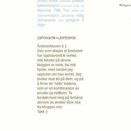
styrke
sykdom
stolthet
svakhet
♥
Dagens 
takknemlighet
tankens kraft
tid
Tillit
Tro
tilgivelse
trøst
tvil
valg
utilstrekkelighet
utroskap
Velsignelse
ærlighet
å
vold
våge
COPYRIGHT© HJERTESPOR
Åndsverkloven § 1:
Den som skaper et åndsverk
har opphavsrett
til verket.
Alle tekster på denne
bloggen er mine, fra mitt
hjerte, med mindre jeg
opplyser om noe annet. Jeg
bruker mye tid på dem, og på
å finne de "rette" bildene,
som er en kombinasjon av
private og nettfunn. Ta
kontakt med meg på forhånd
dersom du ønsker låne noe
fra bloggen min.
Takk :)