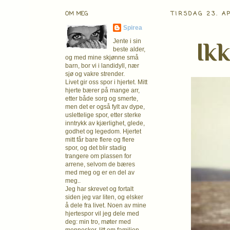
OM MEG
TIRSDAG 23. A
Spirea
Ikk
Jente i sin
beste alder,
og med mine skjønne små
barn, bor vi i landidyll, nær
sjø og vakre strender.
Livet gir oss spor i hjertet. Mitt
hjerte bærer på mange arr,
etter både sorg og smerte,
men det er også fylt av dype,
uslettelige spor, etter sterke
inntrykk av kjærlighet, glede,
godhet og legedom. Hjertet
mitt får bare flere og flere
spor, og det blir stadig
trangere om plassen for
arrene, selvom de bæres
med meg og er en del av
meg..
Jeg har skrevet og fortalt
siden jeg var liten, og elsker
å dele fra livet. Noen av mine
hjertespor vil jeg dele med
deg: min tro, møter med