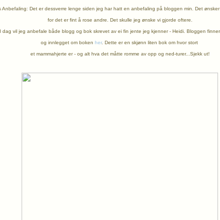
Anbefaling: Det er dessverre lenge siden jeg har hatt en anbefaling på bloggen min. Det ønsker 
for det er fint å rose andre. Det skulle jeg ønske vi gjorde oftere.
I dag vil jeg anbefale både blogg og bok skrevet av ei fin jente jeg kjenner - Heidi. Bloggen finne
og innlegget om boken
her
. Dette er en skjønn liten bok om
hvor stort
et mammahjerte er - og alt hva det måtte romme av opp og ned-turer...Sjekk ut!