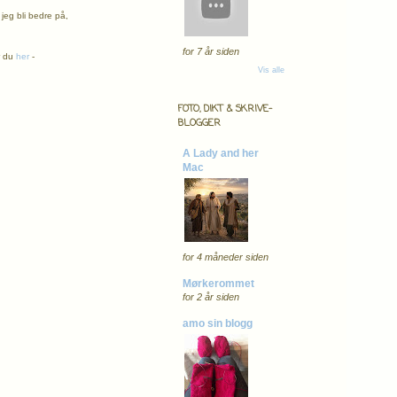
jeg bli bedre på,
for 7 år siden
r du
her
-
Vis alle
FOTO, DIKT & SKRIVE-
BLOGGER
A Lady and her
Mac
for 4 måneder siden
Mørkerommet
for 2 år siden
amo sin blogg