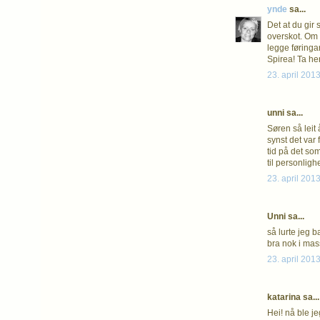
ynde
sa...
Det at du gir
overskot. Om 
legge føringar 
Spirea! Ta hens
23. april 2013
unni sa...
Søren så leit 
synst det var 
tid på det so
til personlighe
23. april 2013
Unni sa...
så lurte jeg b
bra nok i mass
23. april 2013
katarina sa...
Hei! nå ble je