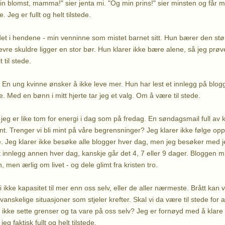
 blomst, mamma!" sier jenta mi. "Og min prins!" sier minsten og får me
 Jeg er fullt og helt tilstede.
det i hendene - min venninne som mistet barnet sitt. Hun bærer den s
vre skuldre ligger en stor bør. Hun klarer ikke bære alene, så jeg prøve
 til stede.
. En ung kvinne ønsker å ikke leve mer. Hun har lest et innlegg på blog
e. Med en bønn i mitt hjerte tar jeg et valg. Om å være til stede.
jeg er like tom for energi i dag som på fredag. En søndagsmail full av k
 sint. Trenger vi bli mint på våre begrensninger? Jeg klarer ikke følge op
e. Jeg klarer ikke besøke alle blogger hver dag, men jeg besøker med
ut innlegg annen hver dag, kanskje går det 4, 7 eller 9 dager. Bloggen m
 men ærlig om livet - og dele glimt fra kristen tro.
 ikke kapasitet til mer enn oss selv, eller de aller nærmeste. Brått ka
vanskelige situasjoner som stjeler krefter. Skal vi da være til stede for 
 ikke sette grenser og ta vare på oss selv? Jeg er fornøyd med å klare d
jeg faktisk fullt og helt tilstede.