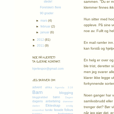
sammen. "Du er min
stede!
klemmer finnes ikke.
Forelsket i flere
90 grader
Hun sitter med ho
►
mars
(4)
oppleve. På sine ve
►
februar
(2)
noe av. Fullt og helt
►
januar
(6)
►
2012
(81)
En mail ramler inn
►
2011
(9)
kan forstå og hjelp
NOE PÅ HJERTET?
En helg er over og 
TA GJERNE KONTAKT:
ble trist, deretter
hjertespor@gmail.com
men jeg svarer all
klarer ikke legge 
JEG SKRIVER OM
forkynnende sorten,
advent
afrika
Agenda 3:16
Barn
blogging
Noen ganger har vi
bønn
bloggtrøbbel
Dagen
samlivsbrudd eller 
dagens anbefaling
drømmer
Ekteskap
døden
enslig
trenger det? Bør vi
fokus
fasade
familie
ensomhet
når jeg gjør det, er 