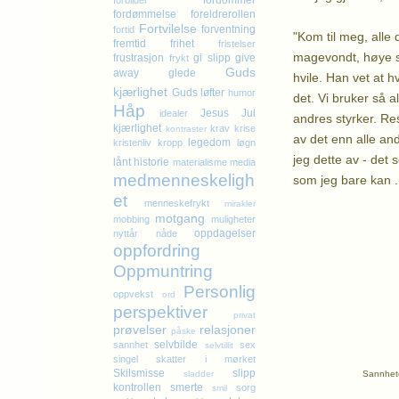
fordommer
forbilder
fordømmelse
foreldrerollen
Fortvilelse
forventning
fortid
"Kom til meg, alle 
fremtid
frihet
fristelser
magevondt, høye sk
frustrasjon
gi slipp
give
frykt
Guds
away
glede
hvile. Han vet at 
kjærlighet
Guds løfter
humor
det. Vi bruker så 
Håp
Jesus
Jul
idealer
andres styrker. Resu
kjærlighet
krav
krise
kontraster
av det enn alle and
legedom
kristenliv
kropp
løgn
jeg dette av - det
lånt historie
materialisme
media
medmenneskeligh
som jeg bare kan ..
et
menneskefrykt
mirakler
motgang
K
mobbing
muligheter
oppdagelser
nyttår
nåde
oppfordring
Oppmuntring
Personlig
oppvekst
ord
perspektiver
privat
prøvelser
relasjoner
påske
selvbilde
sannhet
sex
selvtillit
singel
skatter i mørket
Skilsmisse
slipp
Sannhete
sladder
kontrollen
smerte
sorg
smil