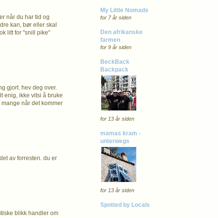
My Little Nomads
r når du har tid og
for 7 år siden
re kan, bør eller skal
Den afrikanske
litt for "snill pike"
farmen
for 9 år siden
BeckBack
Backpack
ng gjort. hev deg over.
t enig, ikke vitsi å bruke
 enn mange når det kommer
for 13 år siden
mamas kram -
unterwegs
det av forresten. du er
for 13 år siden
Spotted by Locals
ritiske blikk handler om