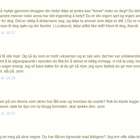
 så mykje gjennom bloggen din betyr ikkje at andre kan "kreve" noko av deg!! Du dele
andre meiner noko anna har det ingenting å bety!! Du er din eigen sjef og ingen and
for deg. Det er viktig å distansere seg, og ikkje ta ansvar som ikkje er ditt ;) Du er nok 
yn til deg sjølv og din familie :) Livskunst, ikkje alltid like lett!! Klem til deg, Kjersti
 kl. 16:27
å få slik mail. Og så du som er midt i eksamen og er syk selv. det her var undøvendi
fint å ta utgangspunkt i eposten du fikk,for å skrive et viktig innlegg. vi må ta valg, hel
m suger energi. jeg vil bare takke for at du gir så mye. jeg syns faktisk du gir mer
t. stå på. unni.
 kl. 16:36
are på om denne som skrev har fått svar og hvordan du svarte? flott du klarte legge 
evis. takk for tips om ny blogg forresten. skal sjekke den. unni
 kl. 16:37
g lei meg på dine vegne. Du har fått en lignende mail tidligere? Jeg tror ofte slike k