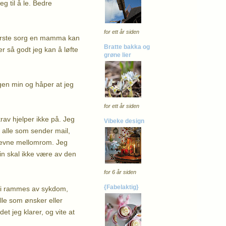
g til å le. Bedre
for ett år siden
tørste sorg en mamma kan
Bratte bakka og
r så godt jeg kan å løfte
grøne lier
gen min og håper at jeg
for ett år siden
rav hjelper ikke på. Jeg
Vibeke design
p alle som sender mail,
 jevne mellomrom. Jeg
in skal ikke være av den
for 6 år siden
{Fabelaktig}
n vi rammes av sykdom,
alle som ønsker eller
et jeg klarer, og vite at