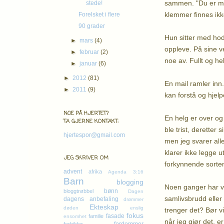
sammen. "Du er min
stede!
klemmer finnes ikke.
Forelsket i flere
90 grader
Hun sitter med ho
►
mars
(4)
oppleve. På sine ve
►
februar
(2)
noe av. Fullt og helt
►
januar
(6)
►
2012
(81)
En mail ramler inn
►
2011
(9)
kan forstå og hjelp
NOE PÅ HJERTET?
En helg er over og 
TA GJERNE KONTAKT:
ble trist, deretter
hjertespor@gmail.com
men jeg svarer all
klarer ikke legge 
JEG SKRIVER OM
forkynnende sorten,
advent
afrika
Agenda 3:16
Barn
blogging
Noen ganger har vi
bønn
bloggtrøbbel
Dagen
samlivsbrudd eller 
dagens anbefaling
drømmer
Ekteskap
døden
enslig
trenger det? Bør vi
fokus
fasade
familie
ensomhet
når jeg gjør det, er 