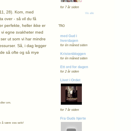
for 7 år siden
t.11, 28). Kom, med
Vis alle
 over - så vil du få
r perfekte, heller ikke er
TRO
r vi egne svakheter med
med Gud i
et ser ut som vi har mindre
hverdagen
ressurser. Så, i dag legger
for én måned siden
ede så ofte og så mye
Kristenbloggen
for én måned siden
Ett ord for dagen
for 2 år siden
Livet i Ordet
ndler om.
for 7 år siden
Fra Guds hjerte
n å være oss selv!