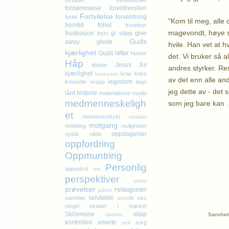
fordommer
forbilder
fordømmelse
foreldrerollen
Fortvilelse
forventning
fortid
"Kom til meg, alle 
fremtid
frihet
fristelser
magevondt, høye sk
frustrasjon
gi slipp
give
frykt
Guds
away
glede
hvile. Han vet at 
kjærlighet
Guds løfter
humor
det. Vi bruker så 
Håp
Jesus
Jul
idealer
andres styrker. Resu
kjærlighet
krav
krise
kontraster
av det enn alle and
legedom
kristenliv
kropp
løgn
jeg dette av - det
lånt historie
materialisme
media
medmenneskeligh
som jeg bare kan ..
et
menneskefrykt
mirakler
motgang
K
mobbing
muligheter
oppdagelser
nyttår
nåde
oppfordring
Oppmuntring
Personlig
oppvekst
ord
perspektiver
privat
prøvelser
relasjoner
påske
selvbilde
sannhet
sex
selvtillit
singel
skatter i mørket
Skilsmisse
slipp
Sannhete
sladder
kontrollen
smerte
sorg
smil