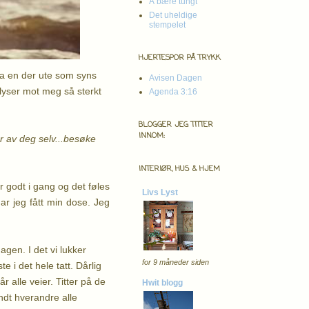
Å bære tungt
Det uheldige
stempelet
HJERTESPOR PÅ TRYKK
fra en der ute som syns
Avisen Dagen
 lyser mot meg så sterkt
Agenda 3:16
BLOGGER JEG TITTER
INNOM:
er av deg selv...besøke
INTERIØR, HUS & HJEM
er godt i gang og det føles
Livs Lyst
ar jeg fått min dose. Jeg
agen. I det vi lukker
for 9 måneder siden
 i det hele tatt. Dårlig
 alle veier. Titter på de
Hwit blogg
dt hverandre alle