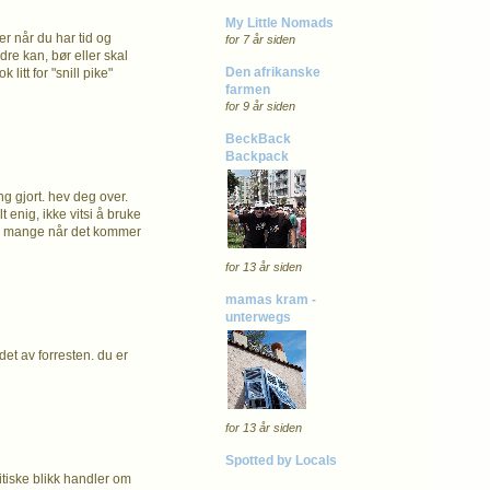
My Little Nomads
r når du har tid og
for 7 år siden
re kan, bør eller skal
Den afrikanske
litt for "snill pike"
farmen
for 9 år siden
BeckBack
Backpack
ng gjort. hev deg over.
t enig, ikke vitsi å bruke
 enn mange når det kommer
for 13 år siden
mamas kram -
unterwegs
det av forresten. du er
for 13 år siden
Spotted by Locals
ritiske blikk handler om