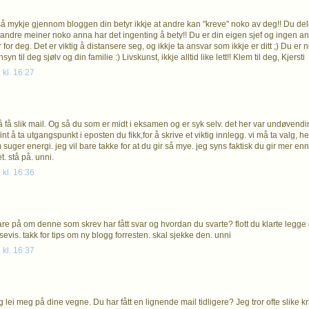
 så mykje gjennom bloggen din betyr ikkje at andre kan "kreve" noko av deg!! Du dele
andre meiner noko anna har det ingenting å bety!! Du er din eigen sjef og ingen and
for deg. Det er viktig å distansere seg, og ikkje ta ansvar som ikkje er ditt ;) Du er nok 
yn til deg sjølv og din familie :) Livskunst, ikkje alltid like lett!! Klem til deg, Kjersti
 kl. 16:27
å få slik mail. Og så du som er midt i eksamen og er syk selv. det her var undøvendi
fint å ta utgangspunkt i eposten du fikk,for å skrive et viktig innlegg. vi må ta valg, hel
m suger energi. jeg vil bare takke for at du gir så mye. jeg syns faktisk du gir mer
t. stå på. unni.
 kl. 16:36
are på om denne som skrev har fått svar og hvordan du svarte? flott du klarte legge 
evis. takk for tips om ny blogg forresten. skal sjekke den. unni
 kl. 16:37
g lei meg på dine vegne. Du har fått en lignende mail tidligere? Jeg tror ofte slike k