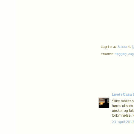
Lagt inn av
Spirea
kl.
3
Etiketter:
blogging
,
dag
Livet i Casa
Slike mailer 
høres ut som 
ønsker og føl
forkynnelse. F
23. april 2013