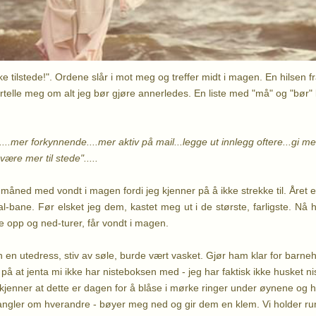
ke tilstede!". Ordene slår i mot meg og treffer midt i magen. En hilsen 
ortelle meg om alt jeg bør gjøre annerledes. En liste med "må" og "bør"
....mer forkynnende....mer aktiv på mail...legge ut innlegg oftere...gi m
være mer til stede".....
de måned med vondt i magen fordi jeg kjenner på å ikke strekke til. Året 
-bane. Før elsket jeg dem, kastet meg ut i de største, farligste. Nå h
lle opp og ned-turer, får vondt i magen.
 en utedress, stiv av søle, burde vært vasket. Gjør ham klar for barneh
 at jenta mi ikke har nisteboksen med - jeg har faktisk ikke husket niste
 kjenner at dette er dagen for å blåse i mørke ringer under øynene og hår
ngler om hverandre - bøyer meg ned og gir dem en klem. Vi holder run