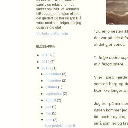
mennesker, litt om familien,
samliv og relasjoner - og
tanker om livet. Velkommen
hit! Legg gjerne igjen et spor,
det gleder! Og har du lyst til å
være med som følger, blir jeg
også veldig gla!
"Du er jo nesten ik
Vis hele profilen min
det var på tide å f
at det gjør vondt.
BLOGGARKIV
►
2015
(8)
"...følge bedre opp
►
2014
(5)
min blogg oftere....
▼
2013
(31)
►
desember
(3)
Vi er i april. Fjer
►
november
(2)
som en berg og dal
►
oktober
(1)
liker ikke lenger a
►
september
(2)
►
august
(2)
Jeg trer på minsten
►
juni
(1)
døren kommer jeg på
►
mai
(5)
tid, puster dypt og
▼
april
(3)
små som ler og kra
Ikke perfekt - men til