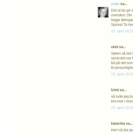
ynde
sa...
Det at du gir
overskot. Om 
legge føringar 
Spirea! Ta hens
23. april 2013
unni sa...
Søren så leit 
synst det var 
tid på det so
til personlighe
23. april 2013
Unni sa...
så lurte jeg b
bra nok i mass
23. april 2013
katarina sa...
Hei! nå ble je