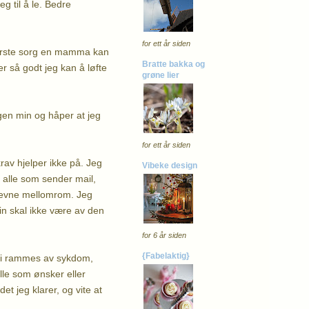
g til å le. Bedre
for ett år siden
tørste sorg en mamma kan
Bratte bakka og
r så godt jeg kan å løfte
grøne lier
gen min og håper at jeg
for ett år siden
rav hjelper ikke på. Jeg
Vibeke design
p alle som sender mail,
 jevne mellomrom. Jeg
in skal ikke være av den
for 6 år siden
{Fabelaktig}
n vi rammes av sykdom,
alle som ønsker eller
et jeg klarer, og vite at