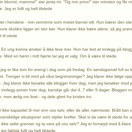
 blomst, mamma!" sier jenta mi. "Og min prins!" sier minsten og får me
 Jeg er fullt og helt tilstede.
det i hendene - min venninne som mistet barnet sitt. Hun bærer den s
vre skuldre ligger en stor bør. Hun klarer ikke bære alene, så jeg prøve
 til stede.
. En ung kvinne ønsker å ikke leve mer. Hun har lest et innlegg på blog
e. Med en bønn i mitt hjerte tar jeg et valg. Om å være til stede.
jeg er like tom for energi i dag som på fredag. En søndagsmail full av k
 sint. Trenger vi bli mint på våre begrensninger? Jeg klarer ikke følge op
e. Jeg klarer ikke besøke alle blogger hver dag, men jeg besøker med
ut innlegg annen hver dag, kanskje går det 4, 7 eller 9 dager. Bloggen m
 men ærlig om livet - og dele glimt fra kristen tro.
 ikke kapasitet til mer enn oss selv, eller de aller nærmeste. Brått ka
vanskelige situasjoner som stjeler krefter. Skal vi da være til stede for 
 ikke sette grenser og ta vare på oss selv? Jeg er fornøyd med å klare d
jeg faktisk fullt og helt tilstede.