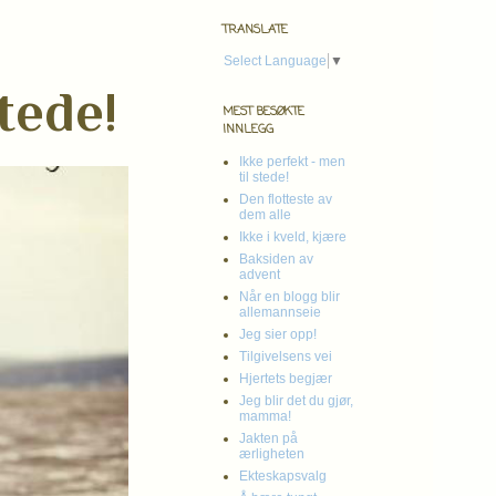
TRANSLATE
Select Language
▼
tede!
MEST BESØKTE
INNLEGG
Ikke perfekt - men
til stede!
Den flotteste av
dem alle
Ikke i kveld, kjære
Baksiden av
advent
Når en blogg blir
allemannseie
Jeg sier opp!
Tilgivelsens vei
Hjertets begjær
Jeg blir det du gjør,
mamma!
Jakten på
ærligheten
Ekteskapsvalg