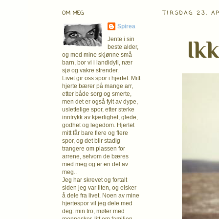
OM MEG
TIRSDAG 23. A
Spirea
Ikk
Jente i sin
beste alder,
og med mine skjønne små
barn, bor vi i landidyll, nær
sjø og vakre strender.
Livet gir oss spor i hjertet. Mitt
hjerte bærer på mange arr,
etter både sorg og smerte,
men det er også fylt av dype,
uslettelige spor, etter sterke
inntrykk av kjærlighet, glede,
godhet og legedom. Hjertet
mitt får bare flere og flere
spor, og det blir stadig
trangere om plassen for
arrene, selvom de bæres
med meg og er en del av
meg..
Jeg har skrevet og fortalt
siden jeg var liten, og elsker
å dele fra livet. Noen av mine
hjertespor vil jeg dele med
deg: min tro, møter med