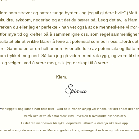
dere som strever og bærer tunge byrder - og jeg vil gi dere hvile" (Mat
uldre, sykdom, nederlag og alt det du bærer på. Legg det av, la Ham ta
hverken du eller jeg er perfekte - han vet også at de menneskene vi
tror
e
altfor mye tid og krefter på å sammenligne oss, som regel sammenligne
ltatet blir at vi ikke klarer å feire alt potensial som bor i oss....fordi d
re. Sannheten er en helt annen. Vi er alle fulle av potensiale og flotte 
 som trykket meg ned. Så kan jeg gå videre med rak rygg, og være til st
.og velger...ved å være meg, slik jeg er skapt til å være....
lem,
♥
Innlegget i dag kunne hatt flere titler. "God nok!" var en av jeg var innom. For det er det det ha
Vi må ikke sette så altfor store krav - hverken til hverandre eller oss selv.
Er det rart mennesker blir syke, deprimerte, slitne? vi klarer jo ikke leve opp...
n er at vi er gode nok som vi er. Mer enn gode nok - og vi trenger ikke leve opp til noe annet en