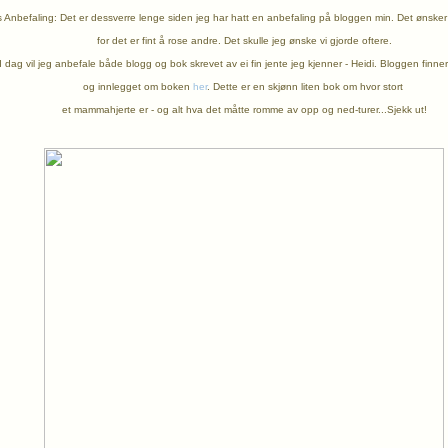
Anbefaling: Det er dessverre lenge siden jeg har hatt en anbefaling på bloggen min. Det ønsker 
for det er fint å rose andre. Det skulle jeg ønske vi gjorde oftere.
I dag vil jeg anbefale både blogg og bok skrevet av ei fin jente jeg kjenner - Heidi. Bloggen finne
og innlegget om boken
her
. Dette er en skjønn liten bok om
hvor stort
et mammahjerte er - og alt hva det måtte romme av opp og ned-turer...Sjekk ut!