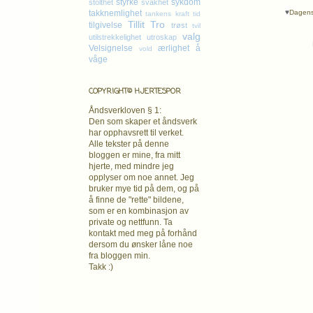
styrke
sykdom
stolthet
svakhet
♥
Dagens 
takknemlighet
tankens kraft
tid
Tillit
Tro
tilgivelse
trøst
tvil
valg
utilstrekkelighet
utroskap
Velsignelse
ærlighet
å
vold
våge
COPYRIGHT© HJERTESPOR
Åndsverkloven § 1:
Den som skaper et åndsverk
har opphavsrett
til verket.
Alle tekster på denne
bloggen er mine, fra mitt
hjerte, med mindre jeg
opplyser om noe annet. Jeg
bruker mye tid på dem, og på
å finne de "rette" bildene,
som er en kombinasjon av
private og nettfunn. Ta
kontakt med meg på forhånd
dersom du ønsker låne noe
fra bloggen min.
Takk :)