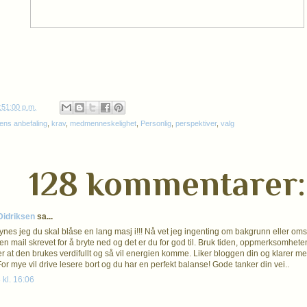
:51:00 p.m.
ens anbefaling
,
krav
,
medmenneskelighet
,
Personlig
,
perspektiver
,
valg
128 kommentarer:
 Didriksen
sa...
synes jeg du skal blåse en lang masj i!!! Nå vet jeg ingenting om bakgrunn eller om
en mail skrevet for å bryte ned og det er du for god til. Bruk tiden, oppmerksomh
er at den brukes verdifullt og så vil energien komme. Liker bloggen din og klarer me
or mye vil drive lesere bort og du har en perfekt balanse! Gode tanker din vei..
 kl. 16:06