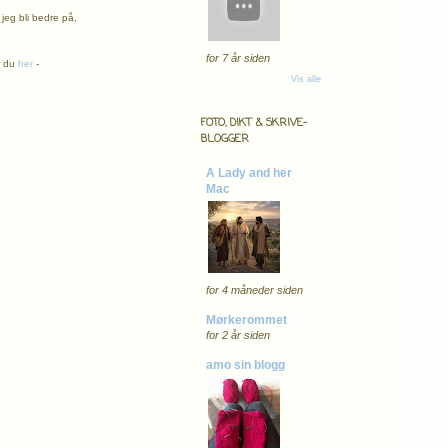
jeg bli bedre på,
for 7 år siden
r du
her
-
Vis alle
FOTO, DIKT & SKRIVE-
BLOGGER
A Lady and her
Mac
for 4 måneder siden
Mørkerommet
for 2 år siden
amo sin blogg