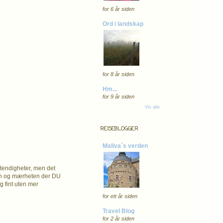
for 6 år siden
Ord i landskap
for 8 år siden
Hm...
for 9 år siden
Vis alle
REISEBLOGGER
Maliva`s verden
stendigheter, men det
eten og mærheten der DU
g fint uten mer
for ett år siden
Travel Blog
for 2 år siden