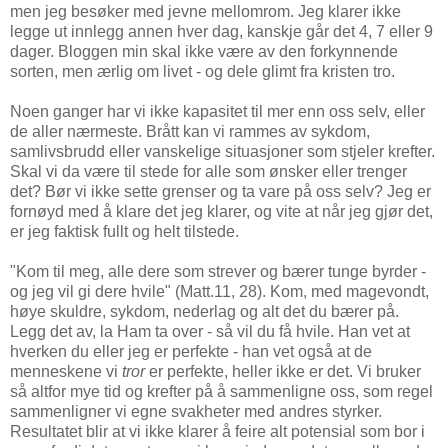
men jeg besøker med jevne mellomrom. Jeg klarer ikke
legge ut innlegg annen hver dag, kanskje går det 4, 7 eller 9
dager. Bloggen min skal ikke være av den forkynnende
sorten, men ærlig om livet - og dele glimt fra kristen tro.
Noen ganger har vi ikke kapasitet til mer enn oss selv, eller
de aller nærmeste. Brått kan vi rammes av sykdom,
samlivsbrudd eller vanskelige situasjoner som stjeler krefter.
Skal vi da være til stede for alle som ønsker eller trenger
det? Bør vi ikke sette grenser og ta vare på oss selv? Jeg er
fornøyd med å klare det jeg klarer, og vite at når jeg gjør det,
er jeg faktisk fullt og helt tilstede.
"Kom til meg, alle dere som strever og bærer tunge byrder -
og jeg vil gi dere hvile" (Matt.11, 28). Kom, med magevondt,
høye skuldre, sykdom, nederlag og alt det du bærer på.
Legg det av, la Ham ta over - så vil du få hvile. Han vet at
hverken du eller jeg er perfekte - han vet også at de
menneskene vi
tror
er perfekte, heller ikke er det. Vi bruker
så altfor mye tid og krefter på å sammenligne oss, som regel
sammenligner vi egne svakheter med andres styrker.
Resultatet blir at vi ikke klarer å feire alt potensial som bor i