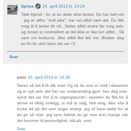
Spirea
24. april 2013 kl. 14:24
Takk Kjersti - for at du deler dine tanker. Du har helt rett
- jeg er altfor "snill pike", har vel alltid vært det. Du fikk
meg til å tenke litt nå...Setter alltid andre før meg selv,
og innser jo innimellom at det ikke er like lurt alltid....Så
sant om livskunst...ikke alltid like lett nei. Ønsker deg
en fin-fin uke! klem din vei <3
Svar
unni
23. april 2013 kl. 16:36
Søren så leit å få slik mail. Og så du som er midt i eksamen
og er syk selv. det her var undøvending gjort. hev deg over.
synst det var fint å ta utgangspunkt i eposten du fikk,for å
skrive et viktig innlegg. vi må ta valg, helt enig, ikke vitsi å
bruke tid på det som suger energi. jeg vil bare takke for at
du gir så mye. jeg syns faktisk du gir mer enn mange når
det kommer til personlighet. stå på. unni.
Svar