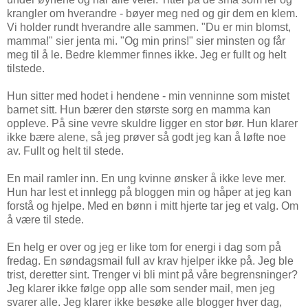
krangler om hverandre - bøyer meg ned og gir dem en klem.
Vi holder rundt hverandre alle sammen. "Du er min blomst,
mamma!" sier jenta mi. "Og min prins!" sier minsten og får
meg til å le. Bedre klemmer finnes ikke. Jeg er fullt og helt
tilstede.
Hun sitter med hodet i hendene - min venninne som mistet
barnet sitt. Hun bærer den største sorg en mamma kan
oppleve. På sine vevre skuldre ligger en stor bør. Hun klarer
ikke bære alene, så jeg prøver så godt jeg kan å løfte noe
av. Fullt og helt til stede.
En mail ramler inn. En ung kvinne ønsker å ikke leve mer.
Hun har lest et innlegg på bloggen min og håper at jeg kan
forstå og hjelpe. Med en bønn i mitt hjerte tar jeg et valg. Om
å være til stede.
En helg er over og jeg er like tom for energi i dag som på
fredag. En søndagsmail full av krav hjelper ikke på. Jeg ble
trist, deretter sint. Trenger vi bli mint på våre begrensninger?
Jeg klarer ikke følge opp alle som sender mail, men jeg
svarer alle. Jeg klarer ikke besøke alle blogger hver dag,