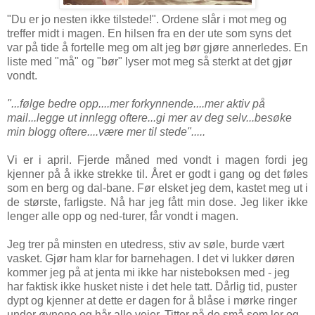
"Du er jo nesten ikke tilstede!". Ordene slår i mot meg og
treffer midt i magen. En hilsen fra en der ute som syns det
var på tide å fortelle meg om alt jeg bør gjøre annerledes. En
liste med "må" og "bør" lyser mot meg så sterkt at det gjør
vondt.
"...følge bedre opp....mer forkynnende....mer aktiv på
mail...legge ut innlegg oftere...gi mer av deg selv...besøke
min blogg oftere....være mer til stede".....
Vi er i april. Fjerde måned med vondt i magen fordi jeg
kjenner på å ikke strekke til. Året er godt i gang og det føles
som en berg og dal-bane. Før elsket jeg dem, kastet meg ut i
de største, farligste. Nå har jeg fått min dose. Jeg liker ikke
lenger alle opp og ned-turer, får vondt i magen.
Jeg trer på minsten en utedress, stiv av søle, burde vært
vasket. Gjør ham klar for barnehagen. I det vi lukker døren
kommer jeg på at jenta mi ikke har nisteboksen med - jeg
har faktisk ikke husket niste i det hele tatt. Dårlig tid, puster
dypt og kjenner at dette er dagen for å blåse i mørke ringer
under øynene og hår alle veier. Titter på de små som ler og