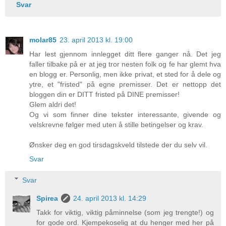
Svar
molar85
23. april 2013 kl. 19:00
Har lest gjennom innlegget ditt flere ganger nå. Det jeg
faller tilbake på er at jeg tror nesten folk og fe har glemt hva
en blogg er. Personlig, men ikke privat, et sted for å dele og
ytre, et "fristed" på egne premisser. Det er nettopp det
bloggen din er DITT fristed på DINE premisser!
Glem aldri det!
Og vi som finner dine tekster interessante, givende og
velskrevne følger med uten å stille betingelser og krav.
Ønsker deg en god tirsdagskveld tilstede der du selv vil.
Svar
Svar
Spirea
24. april 2013 kl. 14:29
Takk for viktig, viktig påminnelse (som jeg trengte!) og
for gode ord. Kjempekoselig at du henger med her på