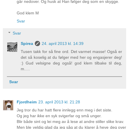
går nedover. Og husk at Han følger deg som en skygge.
God klem M
Svar
Svar
Spirea
24. april 2013 kl. 14:39
Tusen takk for så fine ord. Det varmet masse! Også er
det så koselig at du følger med her og engasjerer deg!
:) Gud velsigne deg også! god klem tilbake til deg,
m.....
Svar
Fjordheim
23. april 2013 kl. 21:28
Jeg tror du har hatt flere innlegg enn meg i det siste.
Og jeg har ikke en syk svigerfar og små unger.
Blir både sint og lei meg av å lese at andre stiller slike krav.
Men ble veldig glad da jeg såg at du klarer å heve deg over