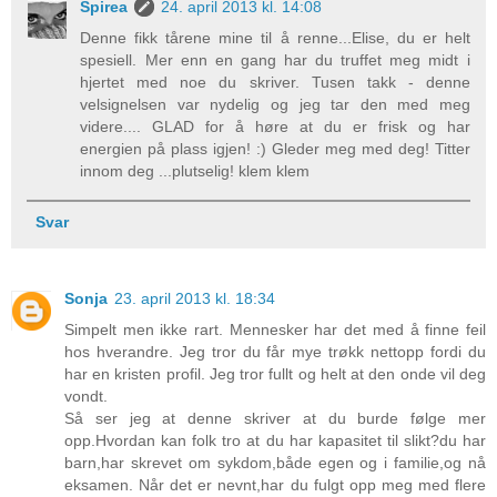
Spirea
24. april 2013 kl. 14:08
Denne fikk tårene mine til å renne...Elise, du er helt
spesiell. Mer enn en gang har du truffet meg midt i
hjertet med noe du skriver. Tusen takk - denne
velsignelsen var nydelig og jeg tar den med meg
videre.... GLAD for å høre at du er frisk og har
energien på plass igjen! :) Gleder meg med deg! Titter
innom deg ...plutselig! klem klem
Svar
Sonja
23. april 2013 kl. 18:34
Simpelt men ikke rart. Mennesker har det med å finne feil
hos hverandre. Jeg tror du får mye trøkk nettopp fordi du
har en kristen profil. Jeg tror fullt og helt at den onde vil deg
vondt.
Så ser jeg at denne skriver at du burde følge mer
opp.Hvordan kan folk tro at du har kapasitet til slikt?du har
barn,har skrevet om sykdom,både egen og i familie,og nå
eksamen. Når det er nevnt,har du fulgt opp meg med flere