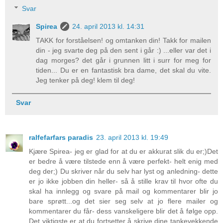
Svar
Spirea
24. april 2013 kl. 14:31
TAKK for forståelsen! og omtanken din! Takk for mailen
din - jeg svarte deg på den sent i går :) ...eller var det i
dag morges? det går i grunnen litt i surr for meg for
tiden... Du er en fantastisk bra dame, det skal du vite.
Jeg tenker på deg! klem til deg!
Svar
ralfefarfars paradis
23. april 2013 kl. 19:49
Kjære Spirea- jeg er glad for at du er akkurat slik du er;)Det
er bedre å være tilstede enn å være perfekt- helt enig med
deg der;) Du skriver når du selv har lyst og anledning- dette
er jo ikke jobben din heller- så å stille krav til hvor ofte du
skal ha innlegg og svare på mail og kommentarer blir jo
bare sprøtt...og det sier seg selv at jo flere mailer og
kommentarer du får- dess vanskeligere blir det å følge opp.
Det viktigste er at du fortsetter å skrive dine tankevekkende