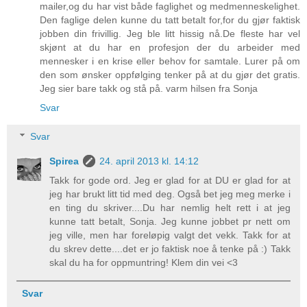
mailer,og du har vist både faglighet og medmenneskelighet.
Den faglige delen kunne du tatt betalt for,for du gjør faktisk
jobben din frivillig. Jeg ble litt hissig nå.De fleste har vel
skjønt at du har en profesjon der du arbeider med
mennesker i en krise eller behov for samtale. Lurer på om
den som ønsker oppfølging tenker på at du gjør det gratis.
Jeg sier bare takk og stå på. varm hilsen fra Sonja
Svar
Svar
Spirea
24. april 2013 kl. 14:12
Takk for gode ord. Jeg er glad for at DU er glad for at
jeg har brukt litt tid med deg. Også bet jeg meg merke i
en ting du skriver....Du har nemlig helt rett i at jeg
kunne tatt betalt, Sonja. Jeg kunne jobbet pr nett om
jeg ville, men har foreløpig valgt det vekk. Takk for at
du skrev dette....det er jo faktisk noe å tenke på :) Takk
skal du ha for oppmuntring! Klem din vei <3
Svar