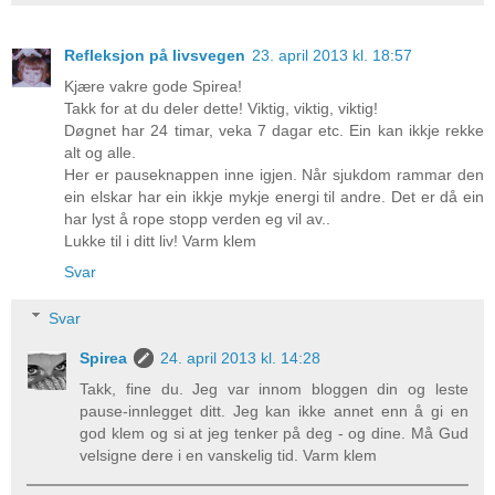
Refleksjon på livsvegen
23. april 2013 kl. 18:57
Kjære vakre gode Spirea!
Takk for at du deler dette! Viktig, viktig, viktig!
Døgnet har 24 timar, veka 7 dagar etc. Ein kan ikkje rekke
alt og alle.
Her er pauseknappen inne igjen. Når sjukdom rammar den
ein elskar har ein ikkje mykje energi til andre. Det er då ein
har lyst å rope stopp verden eg vil av..
Lukke til i ditt liv! Varm klem
Svar
Svar
Spirea
24. april 2013 kl. 14:28
Takk, fine du. Jeg var innom bloggen din og leste
pause-innlegget ditt. Jeg kan ikke annet enn å gi en
god klem og si at jeg tenker på deg - og dine. Må Gud
velsigne dere i en vanskelig tid. Varm klem