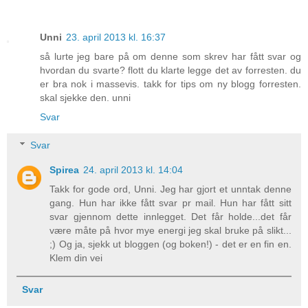
Unni
23. april 2013 kl. 16:37
så lurte jeg bare på om denne som skrev har fått svar og
hvordan du svarte? flott du klarte legge det av forresten. du
er bra nok i massevis. takk for tips om ny blogg forresten.
skal sjekke den. unni
Svar
Svar
Spirea
24. april 2013 kl. 14:04
Takk for gode ord, Unni. Jeg har gjort et unntak denne
gang. Hun har ikke fått svar pr mail. Hun har fått sitt
svar gjennom dette innlegget. Det får holde...det får
være måte på hvor mye energi jeg skal bruke på slikt...
;) Og ja, sjekk ut bloggen (og boken!) - det er en fin en.
Klem din vei
Svar