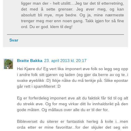
ligger man der - helt utslitt....Jeg tar det til etterretning,
det med å sette grenser. Jeg øver meg, og kan
absolutt bli mye, mye bedre. Og ja, mine nærmeste
trenger meg mer enn noen gang. Takk igjen for så fine
ord. Du er god. klem til deg!
Svar
Bratte Bakka
23. april 2013 kl. 20:17
Hei Kjære du! Eg vert lika imponert øve folk so legg seg opp
i andre folk sitt gjøren og laden (eg gjer da berre av og te..i
svake øyeblikk :D) Ikkje nåke du må tenkje på. Slike epostar
går rett i spamfilteret :D
Eg er forferdeleg imponert øve alt du faktisk får tid til og alt
du strekk øve. Og for meg virkar ditt liv innhaldsrikt på den
gode måten. Og mållaus over alle du er til der for.
Bibleverset du siterer er fantastisk herleg å kvile i...men
orda etter er mine favorittar...for der skjuler det seg ein