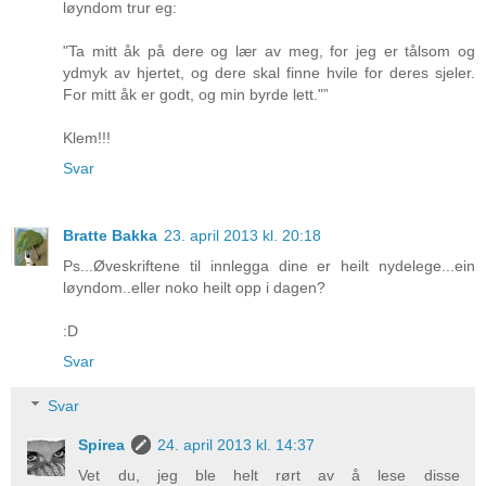
løyndom trur eg:
"Ta mitt åk på dere og lær av meg, for jeg er tålsom og
ydmyk av hjertet, og dere skal finne hvile for deres sjeler.
For mitt åk er godt, og min byrde lett."”
Klem!!!
Svar
Bratte Bakka
23. april 2013 kl. 20:18
Ps...Øveskriftene til innlegga dine er heilt nydelege...ein
løyndom..eller noko heilt opp i dagen?
:D
Svar
Svar
Spirea
24. april 2013 kl. 14:37
Vet du, jeg ble helt rørt av å lese disse