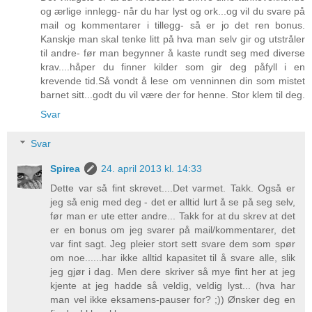
og ærlige innlegg- når du har lyst og ork...og vil du svare på
mail og kommentarer i tillegg- så er jo det ren bonus.
Kanskje man skal tenke litt på hva man selv gir og utstråler
til andre- før man begynner å kaste rundt seg med diverse
krav....håper du finner kilder som gir deg påfyll i en
krevende tid.Så vondt å lese om venninnen din som mistet
barnet sitt...godt du vil være der for henne. Stor klem til deg.
Svar
Svar
Spirea
24. april 2013 kl. 14:33
Dette var så fint skrevet....Det varmet. Takk. Også er
jeg så enig med deg - det er alltid lurt å se på seg selv,
før man er ute etter andre... Takk for at du skrev at det
er en bonus om jeg svarer på mail/kommentarer, det
var fint sagt. Jeg pleier stort sett svare dem som spør
om noe......har ikke alltid kapasitet til å svare alle, slik
jeg gjør i dag. Men dere skriver så mye fint her at jeg
kjente at jeg hadde så veldig, veldig lyst... (hva har
man vel ikke eksamens-pauser for? ;)) Ønsker deg en