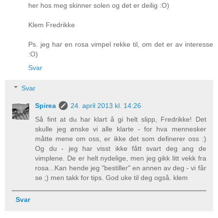
her hos meg skinner solen og det er deilig :O)
Klem Fredrikke
Ps. jeg har en rosa vimpel rekke til, om det er av interesse
:O)
Svar
Svar
Spirea
24. april 2013 kl. 14:26
Så fint at du har klart å gi helt slipp, Fredrikke! Det
skulle jeg ønske vi alle klarte - for hva mennesker
måtte mene om oss, er ikke det som definerer oss :)
Og du - jeg har visst ikke fått svart deg ang de
vimplene. De er helt nydelige, men jeg gikk litt vekk fra
rosa...Kan hende jeg "bestiller" en annen av deg - vi får
se ;) men takk for tips. God uke til deg også. klem
Svar