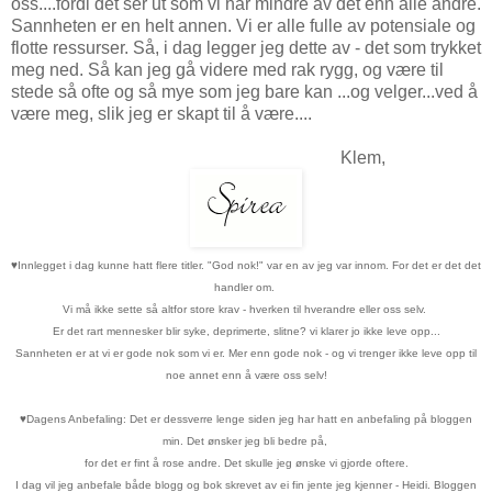
oss....fordi det ser ut som vi har mindre av det enn alle andre.
Sannheten er en helt annen. Vi er alle fulle av potensiale og
flotte ressurser. Så, i dag legger jeg dette av - det som trykket
meg ned. Så kan jeg gå videre med rak rygg, og være til
stede så ofte og så mye som jeg bare kan ...og velger...ved å
være meg, slik jeg er skapt til å være....
Klem,
♥
Innlegget i dag kunne hatt flere titler. "God nok!" var en av jeg var innom. For det er det det
handler om.
Vi må ikke sette så altfor store krav - hverken til hverandre eller oss selv.
Er det rart mennesker blir syke, deprimerte, slitne? vi klarer jo ikke leve opp...
Sannheten er at vi er gode nok som vi er. Mer enn gode nok - og vi trenger ikke leve opp til
noe annet enn å være oss selv!
♥
Dagens Anbefaling: Det er dessverre lenge siden jeg har hatt en anbefaling på bloggen
min. Det ønsker jeg bli bedre på,
for det er fint å rose andre. Det skulle jeg ønske vi gjorde oftere.
I dag vil jeg anbefale både blogg og bok skrevet av ei fin jente jeg kjenner - Heidi. Bloggen