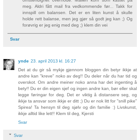
meg. Aldri fått mail fra vedkommende før... Takk for
innspill om balansen. Det er en liten kunst å skulle
holde rett balanse, men jeg gjør så godt jeg kan ;) Og
forøvrig er jeg enig med deg ;) klem din vei
Svar
ynde
23. april 2013 kl. 16:27
Det at du gir så mykje gjennom bloggen din betyr ikkje at
andre kan "kreve" noko av deg!! Du deler når du har tid og
overskot. Om andre meiner noko anna har det ingenting å
bety!! Du er din eigen sjef og ingen andre kan, bør eller skal
legge føringar for deg. Det er viktig å distansere seg, og
ikkje ta ansvar som ikkje er ditt ;) Du er nok litt for "snill pike"
Spirea! Ta hensyn til deg sjølv og din familie :) Livskunst,
ikkje alltid like lett!! Klem til deg, Kjersti
Svar
Svar