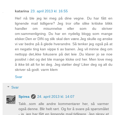
katarina
23. april 2013 kl. 16:55
Hei! nå ble jeg lei meg på dine vegne. Du har fått en
lignende mail tidligere? Jeg tror ofte slike kritiske blikk
handler om misunnelse eller som du skriver
om:sammenligning. Du har en nydelig blogg som mange
elsker.Den er DIN og slik skal den være.Jeg skulle og ønske
vi var bedre på å glede hverandre. Så tenker jeg også på at
en negativ ting kan vippe ti av banen. Jeg vil minne deg om
nettopp det,ikke fokusere på det leie .Du klarer jo se noe
positivt i det og det ble mange kloke ord her. Men love meg
å ikke bli alt for lei deg. Jeg støtter deg! Liker deg og alt du
skriver så godt. varm klem
Svar
Svar
Spirea
24. april 2013 kl. 14:07
Takk...som alle andre kommentarer her, så varmer
også denne. Blir helt rørt. Og for å svare på spørsmålet
- ja, jeg har fått en lignende mail tidligere. Jeg skrev et