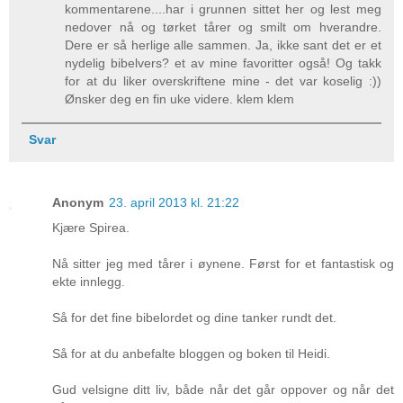
kommentarene....har i grunnen sittet her og lest meg
nedover nå og tørket tårer og smilt om hverandre.
Dere er så herlige alle sammen. Ja, ikke sant det er et
nydelig bibelvers? et av mine favoritter også! Og takk
for at du liker overskriftene mine - det var koselig :))
Ønsker deg en fin uke videre. klem klem
Svar
Anonym
23. april 2013 kl. 21:22
Kjære Spirea.
Nå sitter jeg med tårer i øynene. Først for et fantastisk og
ekte innlegg.
Så for det fine bibelordet og dine tanker rundt det.
Så for at du anbefalte bloggen og boken til Heidi.
Gud velsigne ditt liv, både når det går oppover og når det