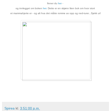
finner du
her
-
og innlegget om boken
her
. Dette er en skjønn liten bok om
hvor stort
et mammahjerte er - og alt hva det måtte romme av opp og ned-turer...Sjekk ut!
Spirea
kl.
3:51:00 p.m.