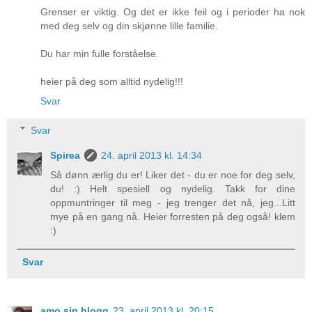
Grenser er viktig. Og det er ikke feil og i perioder ha nok
med deg selv og din skjønne lille familie.
Du har min fulle forståelse.
heier på deg som alltid nydelig!!!
Svar
Svar
Spirea
24. april 2013 kl. 14:34
Så dønn ærlig du er! Liker det - du er noe for deg selv,
du! :) Helt spesiell og nydelig. Takk for dine
oppmuntringer til meg - jeg trenger det nå, jeg...Litt
mye på en gang nå. Heier forresten på deg også! klem
:)
Svar
amo sin blogg
23. april 2013 kl. 20:15