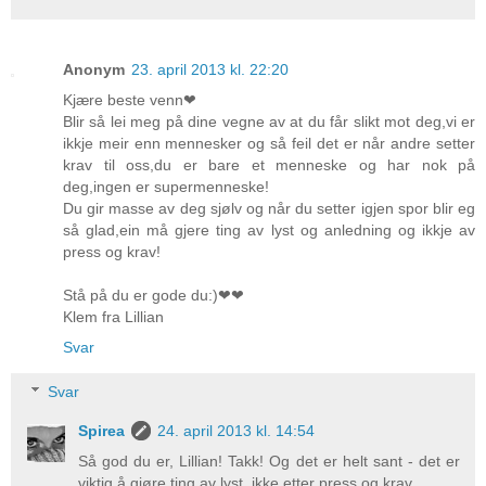
Anonym
23. april 2013 kl. 22:20
Kjære beste venn❤
Blir så lei meg på dine vegne av at du får slikt mot deg,vi er
ikkje meir enn mennesker og så feil det er når andre setter
krav til oss,du er bare et menneske og har nok på
deg,ingen er supermenneske!
Du gir masse av deg sjølv og når du setter igjen spor blir eg
så glad,ein må gjere ting av lyst og anledning og ikkje av
press og krav!
Stå på du er gode du:)❤❤
Klem fra Lillian
Svar
Svar
Spirea
24. april 2013 kl. 14:54
Så god du er, Lillian! Takk! Og det er helt sant - det er
viktig å gjøre ting av lyst, ikke etter press og krav...