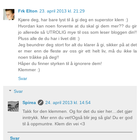
Frk Elton
23. april 2013 kl. 21:29
Kjære deg, har bare lyst til å gi deg en superstor klem :)
Hvordan kan noen forvente at du skal gi dem mer?? du gir
jo allerede så UTROLIG mye til oss som leser bloggen din!!
Pluss alle de du har i livet ditt :)
Jeg beundrer deg stort for alt du klarer å gi, sikker på at det
er mer enn de fleste av oss gir ett helt liv, må du ikke la
noen tråkke på deg!!
Håper du finner styrken til å ignorere dem!
Klemmer :)
Svar
Svar
Spirea
24. april 2013 kl. 14:54
Takk for den klemmen. Og for det du sier her....det gjør
inntrykk. Mer enn du vet!Også blir jeg så gla! Du er god
til å oppmuntre. Klem din vei <3
Svar