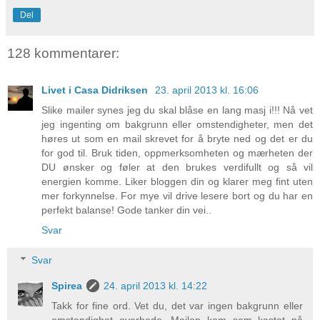
Del
128 kommentarer:
Livet i Casa Didriksen
23. april 2013 kl. 16:06
Slike mailer synes jeg du skal blåse en lang masj i!!! Nå vet
jeg ingenting om bakgrunn eller omstendigheter, men det
høres ut som en mail skrevet for å bryte ned og det er du
for god til. Bruk tiden, oppmerksomheten og mærheten der
DU ønsker og føler at den brukes verdifullt og så vil
energien komme. Liker bloggen din og klarer meg fint uten
mer forkynnelse. For mye vil drive lesere bort og du har en
perfekt balanse! Gode tanker din vei..
Svar
Svar
Spirea
24. april 2013 kl. 14:22
Takk for fine ord. Vet du, det var ingen bakgrunn eller
omstendighet overhode. Mailen kom som kastet på