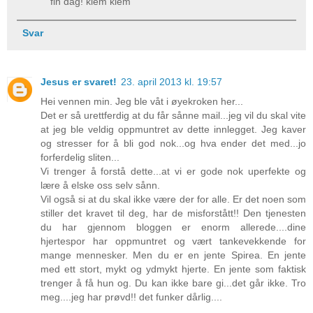
fin dag! klem klem
Svar
Jesus er svaret!
23. april 2013 kl. 19:57
Hei vennen min. Jeg ble våt i øyekroken her...
Det er så urettferdig at du får sånne mail...jeg vil du skal vite
at jeg ble veldig oppmuntret av dette innlegget. Jeg kaver
og stresser for å bli god nok...og hva ender det med...jo
forferdelig sliten...
Vi trenger å forstå dette...at vi er gode nok uperfekte og
lære å elske oss selv sånn.
Vil også si at du skal ikke være der for alle. Er det noen som
stiller det kravet til deg, har de misforstått!! Den tjenesten
du har gjennom bloggen er enorm allerede....dine
hjertespor har oppmuntret og vært tankevekkende for
mange mennesker. Men du er en jente Spirea. En jente
med ett stort, mykt og ydmykt hjerte. En jente som faktisk
trenger å få hun og. Du kan ikke bare gi...det går ikke. Tro
meg....jeg har prøvd!! det funker dårlig....