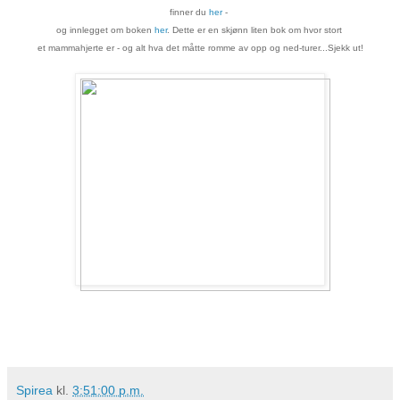
finner du
her
-
og innlegget om boken
her
. Dette er en skjønn liten bok om
hvor stort
et mammahjerte er - og alt hva det måtte romme av opp og ned-turer...Sjekk ut!
Spirea
kl.
3:51:00 p.m.