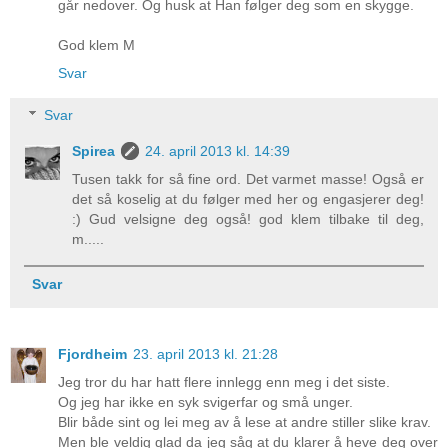
går nedover. Og husk at Han følger deg som en skygge.
God klem M
Svar
Svar
Spirea
24. april 2013 kl. 14:39
Tusen takk for så fine ord. Det varmet masse! Også er
det så koselig at du følger med her og engasjerer deg!
:) Gud velsigne deg også! god klem tilbake til deg,
m.....
Svar
Fjordheim
23. april 2013 kl. 21:28
Jeg tror du har hatt flere innlegg enn meg i det siste.
Og jeg har ikke en syk svigerfar og små unger.
Blir både sint og lei meg av å lese at andre stiller slike krav.
Men ble veldig glad da jeg såg at du klarer å heve deg over