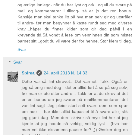
og ærlige innlegg- når du har lyst og ork...og vil du svare på
mail og kommentarer i tillegg- så er jo det ren bonus.
Kanskje man skal tenke litt på hva man selv gir og utstråler
til andre- før man begynner å kaste rundt seg med diverse
krav....håper du finner kilder som gir deg påfyll i en
krevende tid.Så vondt å lese om venninnen din som mistet
barnet sitt...godt du vil være der for henne. Stor klem til deg.
Svar
Svar
Spirea
24. april 2013 kl. 14:33
Dette var så fint skrevet....Det varmet. Takk. Også er
jeg så enig med deg - det er alltid lurt å se på seg selv,
før man er ute etter andre... Takk for at du skrev at det
er en bonus om jeg svarer på mail/kommentarer, det
var fint sagt. Jeg pleier stort sett svare dem som spør
om noe......har ikke alltid kapasitet til å svare alle, slik
jeg gjør i dag. Men dere skriver så mye fint her at jeg
kjente at jeg hadde så veldig, veldig lyst... (hva har
man vel ikke eksamens-pauser for? ;)) Ønsker deg en