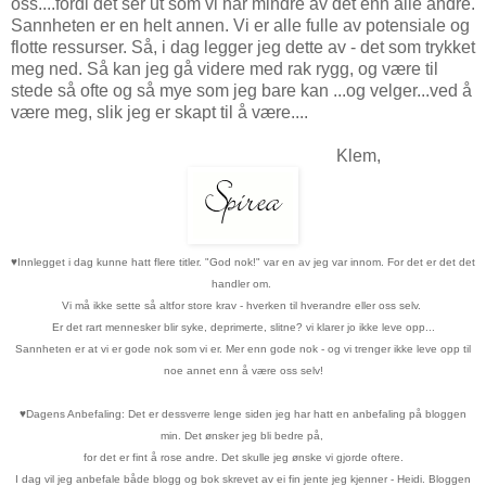
oss....fordi det ser ut som vi har mindre av det enn alle andre.
Sannheten er en helt annen. Vi er alle fulle av potensiale og
flotte ressurser. Så, i dag legger jeg dette av - det som trykket
meg ned. Så kan jeg gå videre med rak rygg, og være til
stede så ofte og så mye som jeg bare kan ...og velger...ved å
være meg, slik jeg er skapt til å være....
Klem,
♥
Innlegget i dag kunne hatt flere titler. "God nok!" var en av jeg var innom. For det er det det
handler om.
Vi må ikke sette så altfor store krav - hverken til hverandre eller oss selv.
Er det rart mennesker blir syke, deprimerte, slitne? vi klarer jo ikke leve opp...
Sannheten er at vi er gode nok som vi er. Mer enn gode nok - og vi trenger ikke leve opp til
noe annet enn å være oss selv!
♥
Dagens Anbefaling: Det er dessverre lenge siden jeg har hatt en anbefaling på bloggen
min. Det ønsker jeg bli bedre på,
for det er fint å rose andre. Det skulle jeg ønske vi gjorde oftere.
I dag vil jeg anbefale både blogg og bok skrevet av ei fin jente jeg kjenner - Heidi. Bloggen