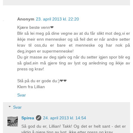
Anonym
23. april 2013 kl. 22:20
Kjære beste venn❤
Blir så lei meg på dine vegne av at du får slikt mot deg,vi er
ikkje meir enn mennesker og så feil det er når andre setter
krav til oss,du er bare et menneske og har nok på
deg,ingen er supermenneske!
Du gir masse av deg sjølv og når du setter igjen spor blir eg
så glad,ein må gjere ting av lyst og anledning og ikkje av
press og krav!
Stå på du er gode du:)❤❤
Klem fra Lillian
Svar
Svar
Spirea
24. april 2013 kl. 14:54
Så god du er, Lillian! Takk! Og det er helt sant - det er
viktig å gjøre ting av lyst, ikke etter press og krav...