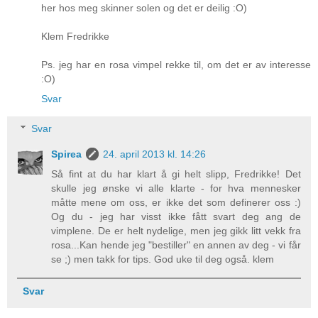
her hos meg skinner solen og det er deilig :O)
Klem Fredrikke
Ps. jeg har en rosa vimpel rekke til, om det er av interesse
:O)
Svar
Svar
Spirea
24. april 2013 kl. 14:26
Så fint at du har klart å gi helt slipp, Fredrikke! Det
skulle jeg ønske vi alle klarte - for hva mennesker
måtte mene om oss, er ikke det som definerer oss :)
Og du - jeg har visst ikke fått svart deg ang de
vimplene. De er helt nydelige, men jeg gikk litt vekk fra
rosa...Kan hende jeg "bestiller" en annen av deg - vi får
se ;) men takk for tips. God uke til deg også. klem
Svar