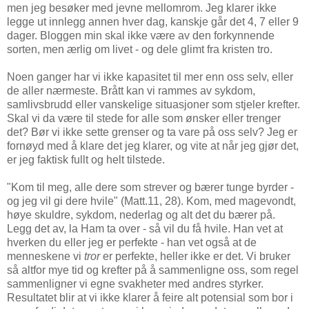
men jeg besøker med jevne mellomrom. Jeg klarer ikke
legge ut innlegg annen hver dag, kanskje går det 4, 7 eller 9
dager. Bloggen min skal ikke være av den forkynnende
sorten, men ærlig om livet - og dele glimt fra kristen tro.
Noen ganger har vi ikke kapasitet til mer enn oss selv, eller
de aller nærmeste. Brått kan vi rammes av sykdom,
samlivsbrudd eller vanskelige situasjoner som stjeler krefter.
Skal vi da være til stede for alle som ønsker eller trenger
det? Bør vi ikke sette grenser og ta vare på oss selv? Jeg er
fornøyd med å klare det jeg klarer, og vite at når jeg gjør det,
er jeg faktisk fullt og helt tilstede.
"Kom til meg, alle dere som strever og bærer tunge byrder -
og jeg vil gi dere hvile" (Matt.11, 28). Kom, med magevondt,
høye skuldre, sykdom, nederlag og alt det du bærer på.
Legg det av, la Ham ta over - så vil du få hvile. Han vet at
hverken du eller jeg er perfekte - han vet også at de
menneskene vi
tror
er perfekte, heller ikke er det. Vi bruker
så altfor mye tid og krefter på å sammenligne oss, som regel
sammenligner vi egne svakheter med andres styrker.
Resultatet blir at vi ikke klarer å feire alt potensial som bor i