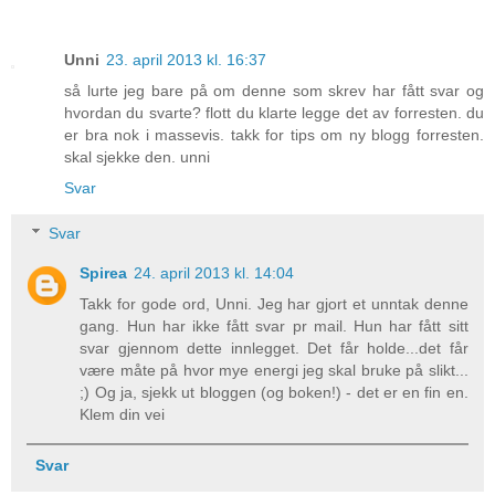
Unni
23. april 2013 kl. 16:37
så lurte jeg bare på om denne som skrev har fått svar og
hvordan du svarte? flott du klarte legge det av forresten. du
er bra nok i massevis. takk for tips om ny blogg forresten.
skal sjekke den. unni
Svar
Svar
Spirea
24. april 2013 kl. 14:04
Takk for gode ord, Unni. Jeg har gjort et unntak denne
gang. Hun har ikke fått svar pr mail. Hun har fått sitt
svar gjennom dette innlegget. Det får holde...det får
være måte på hvor mye energi jeg skal bruke på slikt...
;) Og ja, sjekk ut bloggen (og boken!) - det er en fin en.
Klem din vei
Svar