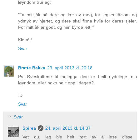
løyndom trur eg:
"Ta mitt åk på dere og lær av meg, for jeg er tålsom og
ydmyk av hjertet, og dere skal finne hvile for deres sjeler.
For mitt åk er godt, og min byrde lett."”
Klem!!!
Svar
Bratte Bakka
23. april 2013 kl. 20:18
Ps...Øveskriftene til innlegga dine er heilt nydelege...ein
løyndom..eller noko heilt opp i dagen?
:D
Svar
Svar
Spirea
24. april 2013 kl. 14:37
Vet du, jeg ble helt rørt av å lese disse