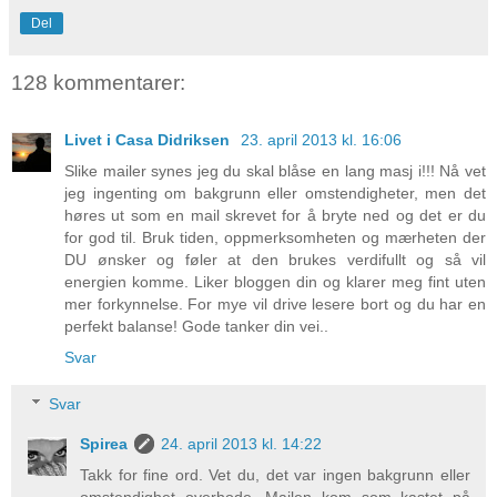
Del
128 kommentarer:
Livet i Casa Didriksen
23. april 2013 kl. 16:06
Slike mailer synes jeg du skal blåse en lang masj i!!! Nå vet
jeg ingenting om bakgrunn eller omstendigheter, men det
høres ut som en mail skrevet for å bryte ned og det er du
for god til. Bruk tiden, oppmerksomheten og mærheten der
DU ønsker og føler at den brukes verdifullt og så vil
energien komme. Liker bloggen din og klarer meg fint uten
mer forkynnelse. For mye vil drive lesere bort og du har en
perfekt balanse! Gode tanker din vei..
Svar
Svar
Spirea
24. april 2013 kl. 14:22
Takk for fine ord. Vet du, det var ingen bakgrunn eller
omstendighet overhode. Mailen kom som kastet på