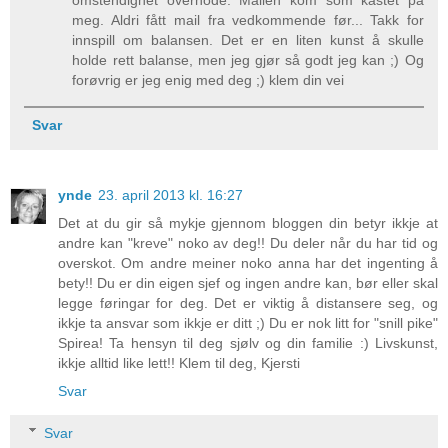
meg. Aldri fått mail fra vedkommende før... Takk for
innspill om balansen. Det er en liten kunst å skulle
holde rett balanse, men jeg gjør så godt jeg kan ;) Og
forøvrig er jeg enig med deg ;) klem din vei
Svar
ynde
23. april 2013 kl. 16:27
Det at du gir så mykje gjennom bloggen din betyr ikkje at
andre kan "kreve" noko av deg!! Du deler når du har tid og
overskot. Om andre meiner noko anna har det ingenting å
bety!! Du er din eigen sjef og ingen andre kan, bør eller skal
legge føringar for deg. Det er viktig å distansere seg, og
ikkje ta ansvar som ikkje er ditt ;) Du er nok litt for "snill pike"
Spirea! Ta hensyn til deg sjølv og din familie :) Livskunst,
ikkje alltid like lett!! Klem til deg, Kjersti
Svar
Svar