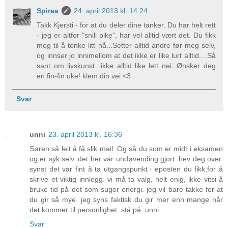
Spirea
24. april 2013 kl. 14:24
Takk Kjersti - for at du deler dine tanker. Du har helt rett
- jeg er altfor "snill pike", har vel alltid vært det. Du fikk
meg til å tenke litt nå...Setter alltid andre før meg selv,
og innser jo innimellom at det ikke er like lurt alltid....Så
sant om livskunst...ikke alltid like lett nei. Ønsker deg
en fin-fin uke! klem din vei <3
Svar
unni
23. april 2013 kl. 16:36
Søren så leit å få slik mail. Og så du som er midt i eksamen
og er syk selv. det her var undøvending gjort. hev deg over.
synst det var fint å ta utgangspunkt i eposten du fikk,for å
skrive et viktig innlegg. vi må ta valg, helt enig, ikke vitsi å
bruke tid på det som suger energi. jeg vil bare takke for at
du gir så mye. jeg syns faktisk du gir mer enn mange når
det kommer til personlighet. stå på. unni.
Svar