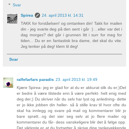
Svar
Spirea
24. april 2013 kl. 14:31
TAKK for forståelsen! og omtanken din! Takk for mailen
din - jeg svarte deg på den sent i går :) ...eller var det i
dag morges? det går i grunnen litt i surr for meg for
tiden... Du er en fantastisk bra dame, det skal du vite.
Jeg tenker på deg! klem til deg!
Svar
ralfefarfars paradis
23. april 2013 kl. 19:49
Kjære Spirea- jeg er glad for at du er akkurat slik du er;)Det
er bedre å være tilstede enn å være perfekt- helt enig med
deg der;) Du skriver når du selv har lyst og anledning- dette
er jo ikke jobben din heller- så å stille krav til hvor ofte du
skal ha innlegg og svare på mail og kommentarer blir jo
bare sprøtt...og det sier seg selv at jo flere mailer og
kommentarer du får- dess vanskeligere blir det å følge opp.
Det viktigste er at du fortsetter å skrive dine tankevekkende