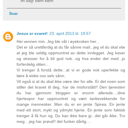
fin dag! klem klem
Svar
Jesus er svaret!
23. april 2013 kl. 19:57
Hei vennen min. Jeg ble våt i øyekroken her...
Det er så urettferdig at du får sånne mail...jeg vil du skal vite
at jeg ble veldig oppmuntret av dette innlegget. Jeg kaver
og stresser for å bli god nok...og hva ender det med...jo
forferdelig sliten...
Vi trenger å forstå dette...at vi er gode nok uperfekte og
lære å elske oss selv sånn.
Vil også si at du skal ikke være der for alle. Er det noen som
stiller det kravet til deg, har de misforstått!! Den tjenesten
du har gjennom bloggen er enorm allerede....dine
hjertespor har oppmuntret og vært tankevekkende for
mange mennesker. Men du er en jente Spirea. En jente
med ett stort, mykt og ydmykt hjerte. En jente som faktisk
trenger å få hun og. Du kan ikke bare gi...det går ikke. Tro
meg....jeg har prøvd!! det funker dårlig....