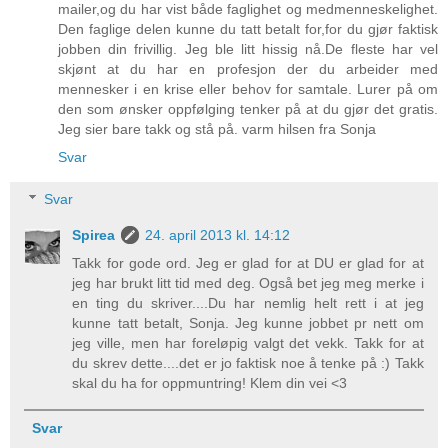
mailer,og du har vist både faglighet og medmenneskelighet.
Den faglige delen kunne du tatt betalt for,for du gjør faktisk
jobben din frivillig. Jeg ble litt hissig nå.De fleste har vel
skjønt at du har en profesjon der du arbeider med
mennesker i en krise eller behov for samtale. Lurer på om
den som ønsker oppfølging tenker på at du gjør det gratis.
Jeg sier bare takk og stå på. varm hilsen fra Sonja
Svar
Svar
Spirea
24. april 2013 kl. 14:12
Takk for gode ord. Jeg er glad for at DU er glad for at
jeg har brukt litt tid med deg. Også bet jeg meg merke i
en ting du skriver....Du har nemlig helt rett i at jeg
kunne tatt betalt, Sonja. Jeg kunne jobbet pr nett om
jeg ville, men har foreløpig valgt det vekk. Takk for at
du skrev dette....det er jo faktisk noe å tenke på :) Takk
skal du ha for oppmuntring! Klem din vei <3
Svar