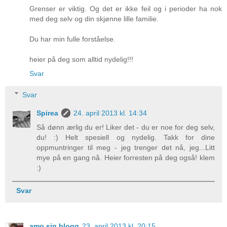
Grenser er viktig. Og det er ikke feil og i perioder ha nok
med deg selv og din skjønne lille familie.
Du har min fulle forståelse.
heier på deg som alltid nydelig!!!
Svar
Svar
Spirea
24. april 2013 kl. 14:34
Så dønn ærlig du er! Liker det - du er noe for deg selv,
du! :) Helt spesiell og nydelig. Takk for dine
oppmuntringer til meg - jeg trenger det nå, jeg...Litt
mye på en gang nå. Heier forresten på deg også! klem
:)
Svar
amo sin blogg
23. april 2013 kl. 20:15