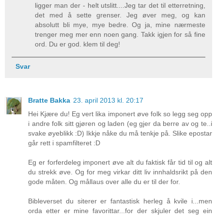
ligger man der - helt utslitt....Jeg tar det til etterretning,
det med å sette grenser. Jeg øver meg, og kan
absolutt bli mye, mye bedre. Og ja, mine nærmeste
trenger meg mer enn noen gang. Takk igjen for så fine
ord. Du er god. klem til deg!
Svar
Bratte Bakka
23. april 2013 kl. 20:17
Hei Kjære du! Eg vert lika imponert øve folk so legg seg opp
i andre folk sitt gjøren og laden (eg gjer da berre av og te..i
svake øyeblikk :D) Ikkje nåke du må tenkje på. Slike epostar
går rett i spamfilteret :D
Eg er forferdeleg imponert øve alt du faktisk får tid til og alt
du strekk øve. Og for meg virkar ditt liv innhaldsrikt på den
gode måten. Og mållaus over alle du er til der for.
Bibleverset du siterer er fantastisk herleg å kvile i...men
orda etter er mine favorittar...for der skjuler det seg ein