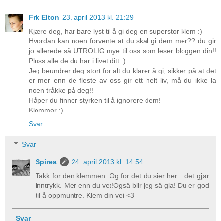
Frk Elton
23. april 2013 kl. 21:29
Kjære deg, har bare lyst til å gi deg en superstor klem :)
Hvordan kan noen forvente at du skal gi dem mer?? du gir
jo allerede så UTROLIG mye til oss som leser bloggen din!!
Pluss alle de du har i livet ditt :)
Jeg beundrer deg stort for alt du klarer å gi, sikker på at det
er mer enn de fleste av oss gir ett helt liv, må du ikke la
noen tråkke på deg!!
Håper du finner styrken til å ignorere dem!
Klemmer :)
Svar
Svar
Spirea
24. april 2013 kl. 14:54
Takk for den klemmen. Og for det du sier her....det gjør
inntrykk. Mer enn du vet!Også blir jeg så gla! Du er god
til å oppmuntre. Klem din vei <3
Svar