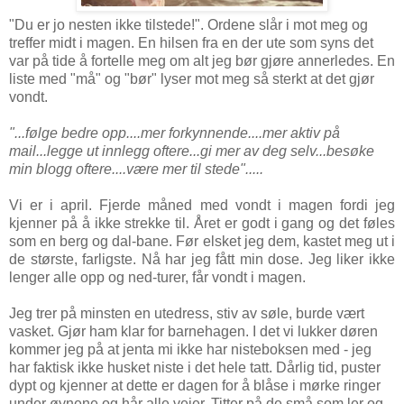
"Du er jo nesten ikke tilstede!". Ordene slår i mot meg og
treffer midt i magen. En hilsen fra en der ute som syns det
var på tide å fortelle meg om alt jeg bør gjøre annerledes. En
liste med "må" og "bør" lyser mot meg så sterkt at det gjør
vondt.
"...følge bedre opp....mer forkynnende....mer aktiv på
mail...legge ut innlegg oftere...gi mer av deg selv...besøke
min blogg oftere....være mer til stede".....
Vi er i april. Fjerde måned med vondt i magen fordi jeg
kjenner på å ikke strekke til. Året er godt i gang og det føles
som en berg og dal-bane. Før elsket jeg dem, kastet meg ut i
de største, farligste. Nå har jeg fått min dose. Jeg liker ikke
lenger alle opp og ned-turer, får vondt i magen.
Jeg trer på minsten en utedress, stiv av søle, burde vært
vasket. Gjør ham klar for barnehagen. I det vi lukker døren
kommer jeg på at jenta mi ikke har nisteboksen med - jeg
har faktisk ikke husket niste i det hele tatt. Dårlig tid, puster
dypt og kjenner at dette er dagen for å blåse i mørke ringer
under øynene og hår alle veier. Titter på de små som ler og