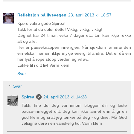
Refleksjon på livsvegen
23. april 2013 kl. 18:57
Kjære vakre gode Spirea!
Takk for at du deler dette! Viktig, viktig, viktig!
Døgnet har 24 timar, veka 7 dagar etc. Ein kan ikkje rekke
alt og alle.
Her er pauseknappen inne igjen. Når sjukdom rammar den
ein elskar har ein ikkje mykje energi til andre. Det er då ein
har lyst å rope stopp verden eg vil av..
Lukke til i ditt liv! Varm klem
Svar
Svar
Spirea
24. april 2013 kl. 14:28
Takk, fine du. Jeg var innom bloggen din og leste
pause-innlegget ditt. Jeg kan ikke annet enn å gi en
god klem og si at jeg tenker på deg - og dine. Må Gud
velsigne dere i en vanskelig tid. Varm klem