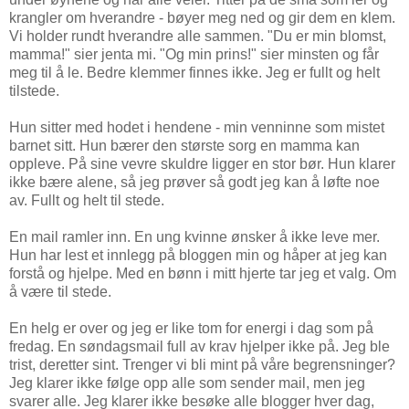
krangler om hverandre - bøyer meg ned og gir dem en klem.
Vi holder rundt hverandre alle sammen. "Du er min blomst,
mamma!" sier jenta mi. "Og min prins!" sier minsten og får
meg til å le. Bedre klemmer finnes ikke. Jeg er fullt og helt
tilstede.
Hun sitter med hodet i hendene - min venninne som mistet
barnet sitt. Hun bærer den største sorg en mamma kan
oppleve. På sine vevre skuldre ligger en stor bør. Hun klarer
ikke bære alene, så jeg prøver så godt jeg kan å løfte noe
av. Fullt og helt til stede.
En mail ramler inn. En ung kvinne ønsker å ikke leve mer.
Hun har lest et innlegg på bloggen min og håper at jeg kan
forstå og hjelpe. Med en bønn i mitt hjerte tar jeg et valg. Om
å være til stede.
En helg er over og jeg er like tom for energi i dag som på
fredag. En søndagsmail full av krav hjelper ikke på. Jeg ble
trist, deretter sint. Trenger vi bli mint på våre begrensninger?
Jeg klarer ikke følge opp alle som sender mail, men jeg
svarer alle. Jeg klarer ikke besøke alle blogger hver dag,