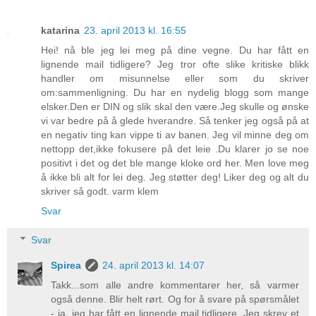
katarina
23. april 2013 kl. 16:55
Hei! nå ble jeg lei meg på dine vegne. Du har fått en
lignende mail tidligere? Jeg tror ofte slike kritiske blikk
handler om misunnelse eller som du skriver
om:sammenligning. Du har en nydelig blogg som mange
elsker.Den er DIN og slik skal den være.Jeg skulle og ønske
vi var bedre på å glede hverandre. Så tenker jeg også på at
en negativ ting kan vippe ti av banen. Jeg vil minne deg om
nettopp det,ikke fokusere på det leie .Du klarer jo se noe
positivt i det og det ble mange kloke ord her. Men love meg
å ikke bli alt for lei deg. Jeg støtter deg! Liker deg og alt du
skriver så godt. varm klem
Svar
Svar
Spirea
24. april 2013 kl. 14:07
Takk...som alle andre kommentarer her, så varmer
også denne. Blir helt rørt. Og for å svare på spørsmålet
- ja, jeg har fått en lignende mail tidligere. Jeg skrev et