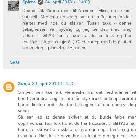
Spirea
24. april 2013 kl. 14:08
Denne fikk tårene mine til å renne...Elise, du er helt
spesiell. Mer enn en gang har du truffet meg midt i
hjertet med noe du skriver. Tusen takk - denne
velsignelsen var nydelig og jeg tar den med meg
videre.... GLAD for å høre at du er frisk og har
energien på plass igjen! :) Gleder meg med deg! Titter
innom deg ...plutselig! klem klem
Svar
Sonja
23. april 2013 kl. 18:34
Simpelt men ikke rart. Mennesker har det med å finne feil
hos hverandre. Jeg tror du får mye trøkk nettopp fordi du
har en kristen profil. Jeg tror fullt og helt at den onde vil deg
vondt.
Så ser jeg at denne skriver at du burde følge mer
opp.Hvordan kan folk tro at du har kapasitet til slikt?du har
barn,har skrevet om sykdom,både egen og i familie,og nå
eksamen. Når det er nevnt,har du fulgt opp meg med flere