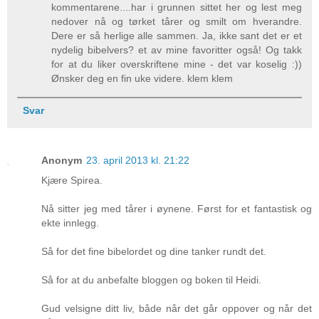
kommentarene....har i grunnen sittet her og lest meg
nedover nå og tørket tårer og smilt om hverandre.
Dere er så herlige alle sammen. Ja, ikke sant det er et
nydelig bibelvers? et av mine favoritter også! Og takk
for at du liker overskriftene mine - det var koselig :))
Ønsker deg en fin uke videre. klem klem
Svar
Anonym
23. april 2013 kl. 21:22
Kjære Spirea.
Nå sitter jeg med tårer i øynene. Først for et fantastisk og
ekte innlegg.
Så for det fine bibelordet og dine tanker rundt det.
Så for at du anbefalte bloggen og boken til Heidi.
Gud velsigne ditt liv, både når det går oppover og når det