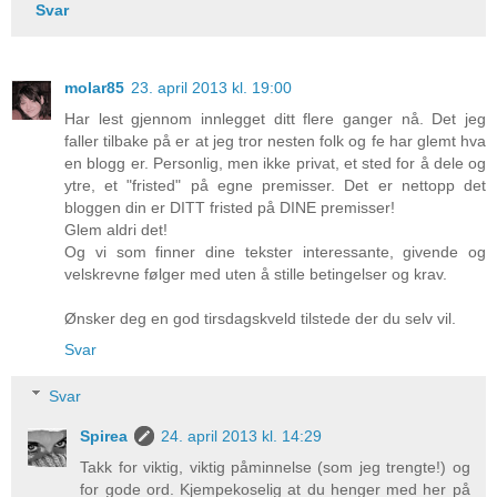
Svar
molar85
23. april 2013 kl. 19:00
Har lest gjennom innlegget ditt flere ganger nå. Det jeg
faller tilbake på er at jeg tror nesten folk og fe har glemt hva
en blogg er. Personlig, men ikke privat, et sted for å dele og
ytre, et "fristed" på egne premisser. Det er nettopp det
bloggen din er DITT fristed på DINE premisser!
Glem aldri det!
Og vi som finner dine tekster interessante, givende og
velskrevne følger med uten å stille betingelser og krav.
Ønsker deg en god tirsdagskveld tilstede der du selv vil.
Svar
Svar
Spirea
24. april 2013 kl. 14:29
Takk for viktig, viktig påminnelse (som jeg trengte!) og
for gode ord. Kjempekoselig at du henger med her på