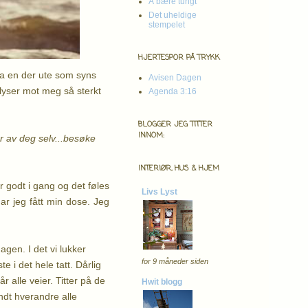
Å bære tungt
Det uheldige
stempelet
HJERTESPOR PÅ TRYKK
fra en der ute som syns
Avisen Dagen
 lyser mot meg så sterkt
Agenda 3:16
BLOGGER JEG TITTER
INNOM:
er av deg selv...besøke
INTERIØR, HUS & HJEM
er godt i gang og det føles
Livs Lyst
ar jeg fått min dose. Jeg
agen. I det vi lukker
for 9 måneder siden
 i det hele tatt. Dårlig
 alle veier. Titter på de
Hwit blogg
dt hverandre alle