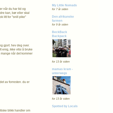
My Little Nomads
r når du har tid og
for 7 år siden
re kan, bør eller skal
Den afrikanske
litt for "snill pike"
farmen
for 9 år siden
BeckBack
Backpack
ng gjort. hev deg over.
t enig, ikke vitsi å bruke
 enn mange når det kommer
for 13 år siden
mamas kram -
unterwegs
det av forresten. du er
for 13 år siden
Spotted by Locals
ritiske blikk handler om