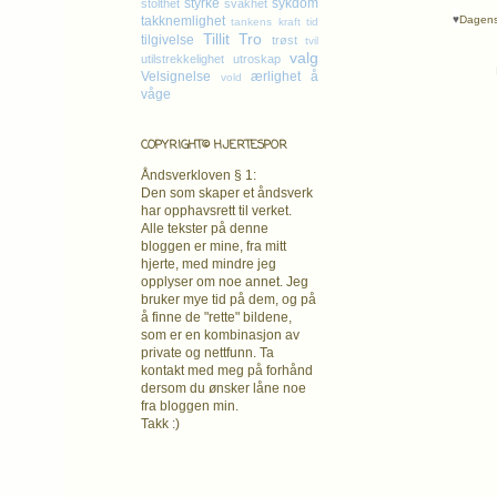
styrke
sykdom
stolthet
svakhet
♥
Dagens 
takknemlighet
tankens kraft
tid
Tillit
Tro
tilgivelse
trøst
tvil
valg
utilstrekkelighet
utroskap
Velsignelse
ærlighet
å
vold
våge
COPYRIGHT© HJERTESPOR
Åndsverkloven § 1:
Den som skaper et åndsverk
har opphavsrett
til verket.
Alle tekster på denne
bloggen er mine, fra mitt
hjerte, med mindre jeg
opplyser om noe annet. Jeg
bruker mye tid på dem, og på
å finne de "rette" bildene,
som er en kombinasjon av
private og nettfunn. Ta
kontakt med meg på forhånd
dersom du ønsker låne noe
fra bloggen min.
Takk :)