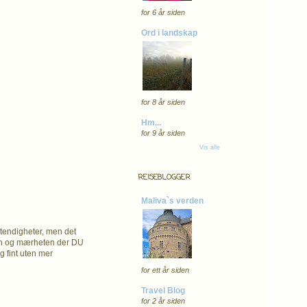
for 6 år siden
Ord i landskap
for 8 år siden
Hm...
for 9 år siden
Vis alle
REISEBLOGGER
Maliva`s verden
stendigheter, men det
eten og mærheten der DU
g fint uten mer
for ett år siden
Travel Blog
for 2 år siden