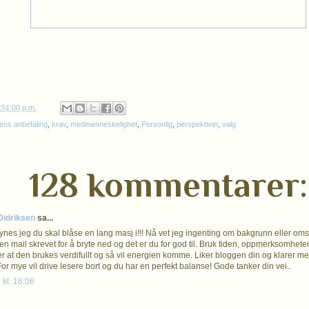
:51:00 p.m.
ens anbefaling
,
krav
,
medmenneskelighet
,
Personlig
,
perspektiver
,
valg
128 kommentarer:
 Didriksen
sa...
synes jeg du skal blåse en lang masj i!!! Nå vet jeg ingenting om bakgrunn eller om
en mail skrevet for å bryte ned og det er du for god til. Bruk tiden, oppmerksomh
er at den brukes verdifullt og så vil energien komme. Liker bloggen din og klarer me
or mye vil drive lesere bort og du har en perfekt balanse! Gode tanker din vei..
 kl. 16:06