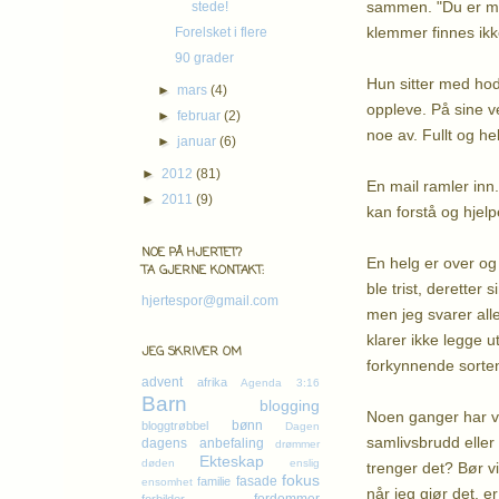
sammen. "Du er min
stede!
klemmer finnes ikke.
Forelsket i flere
90 grader
Hun sitter med ho
►
mars
(4)
oppleve. På sine ve
►
februar
(2)
noe av. Fullt og helt
►
januar
(6)
►
2012
(81)
En mail ramler inn
►
2011
(9)
kan forstå og hjelp
NOE PÅ HJERTET?
En helg er over og 
TA GJERNE KONTAKT:
ble trist, deretter
hjertespor@gmail.com
men jeg svarer all
klarer ikke legge 
JEG SKRIVER OM
forkynnende sorten,
advent
afrika
Agenda 3:16
Barn
blogging
Noen ganger har vi
bønn
bloggtrøbbel
Dagen
samlivsbrudd eller 
dagens anbefaling
drømmer
Ekteskap
døden
enslig
trenger det? Bør vi
fokus
fasade
familie
ensomhet
når jeg gjør det, er 