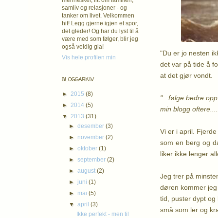
mennesker, litt om familien,
samliv og relasjoner - og
tanker om livet. Velkommen
hit! Legg gjerne igjen et spor,
det gleder! Og har du lyst til å
være med som følger, blir jeg
også veldig gla!
"Du er jo nesten ik
Vis hele profilen min
det var på tide å f
at det gjør vondt.
BLOGGARKIV
►
2015
(8)
"...følge bedre opp
►
2014
(5)
min blogg oftere....
▼
2013
(31)
►
desember
(3)
Vi er i april. Fjer
►
november
(2)
som en berg og dal
►
oktober
(1)
liker ikke lenger a
►
september
(2)
►
august
(2)
Jeg trer på minsten
►
juni
(1)
døren kommer jeg på
►
mai
(5)
tid, puster dypt og
▼
april
(3)
små som ler og kra
Ikke perfekt - men til