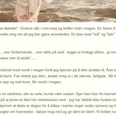
ke tilstede!". Ordene slår i mot meg og treffer midt i magen. En hilsen 
ortelle meg om alt jeg bør gjøre annerledes. En liste med "må" og "bør"
....mer forkynnende....mer aktiv på mail...legge ut innlegg oftere...gi m
være mer til stede".....
de måned med vondt i magen fordi jeg kjenner på å ikke strekke til. Året 
-bane. Før elsket jeg dem, kastet meg ut i de største, farligste. Nå h
lle opp og ned-turer, får vondt i magen.
 en utedress, stiv av søle, burde vært vasket. Gjør ham klar for barneh
 at jenta mi ikke har nisteboksen med - jeg har faktisk ikke husket niste
 kjenner at dette er dagen for å blåse i mørke ringer under øynene og hår
ngler om hverandre - bøyer meg ned og gir dem en klem. Vi holder run