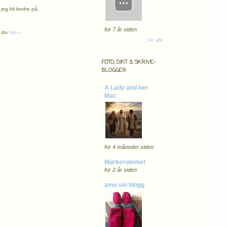
jeg bli bedre på,
for 7 år siden
r du
her
-
Vis alle
FOTO, DIKT & SKRIVE-
BLOGGER
A Lady and her
Mac
for 4 måneder siden
Mørkerommet
for 2 år siden
amo sin blogg