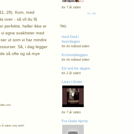
for 7 år siden
t.11, 28). Kom, med
Vis alle
 over - så vil du få
r perfekte, heller ikke er
TRO
r vi egne svakheter med
med Gud i
et ser ut som vi har mindre
hverdagen
ressurser. Så, i dag legger
for én måned siden
ede så ofte og så mye
Kristenbloggen
for én måned siden
Ett ord for dagen
for 2 år siden
Livet i Ordet
ndler om.
for 7 år siden
Fra Guds hjerte
n å være oss selv!