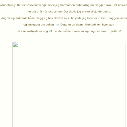
Anbefaling: Det er dessverre lenge siden jeg har hatt en anbefaling på bloggen min. Det ønsker 
for det er fint å rose andre. Det skulle jeg ønske vi gjorde oftere.
I dag vil jeg anbefale både blogg og bok skrevet av ei fin jente jeg kjenner - Heidi. Bloggen finne
og innlegget om boken
her
. Dette er en skjønn liten bok om
hvor stort
et mammahjerte er - og alt hva det måtte romme av opp og ned-turer...Sjekk ut!