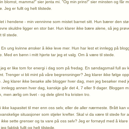
 blomst, mamma!" sier jenta mi. "Og min prins!" sier minsten og får me
 Jeg er fullt og helt tilstede.
det i hendene - min venninne som mistet barnet sitt. Hun bærer den s
vre skuldre ligger en stor bør. Hun klarer ikke bære alene, så jeg prøve
 til stede.
. En ung kvinne ønsker å ikke leve mer. Hun har lest et innlegg på blog
e. Med en bønn i mitt hjerte tar jeg et valg. Om å være til stede.
jeg er like tom for energi i dag som på fredag. En søndagsmail full av k
 sint. Trenger vi bli mint på våre begrensninger? Jeg klarer ikke følge op
e. Jeg klarer ikke besøke alle blogger hver dag, men jeg besøker med
ut innlegg annen hver dag, kanskje går det 4, 7 eller 9 dager. Bloggen m
 men ærlig om livet - og dele glimt fra kristen tro.
 ikke kapasitet til mer enn oss selv, eller de aller nærmeste. Brått ka
vanskelige situasjoner som stjeler krefter. Skal vi da være til stede for 
 ikke sette grenser og ta vare på oss selv? Jeg er fornøyd med å klare d
jeg faktisk fullt og helt tilstede.