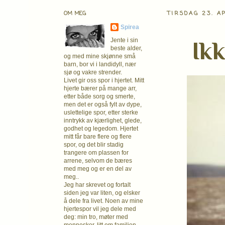
OM MEG
TIRSDAG 23. A
Spirea
Ikk
Jente i sin
beste alder,
og med mine skjønne små
barn, bor vi i landidyll, nær
sjø og vakre strender.
Livet gir oss spor i hjertet. Mitt
hjerte bærer på mange arr,
etter både sorg og smerte,
men det er også fylt av dype,
uslettelige spor, etter sterke
inntrykk av kjærlighet, glede,
godhet og legedom. Hjertet
mitt får bare flere og flere
spor, og det blir stadig
trangere om plassen for
arrene, selvom de bæres
med meg og er en del av
meg..
Jeg har skrevet og fortalt
siden jeg var liten, og elsker
å dele fra livet. Noen av mine
hjertespor vil jeg dele med
deg: min tro, møter med