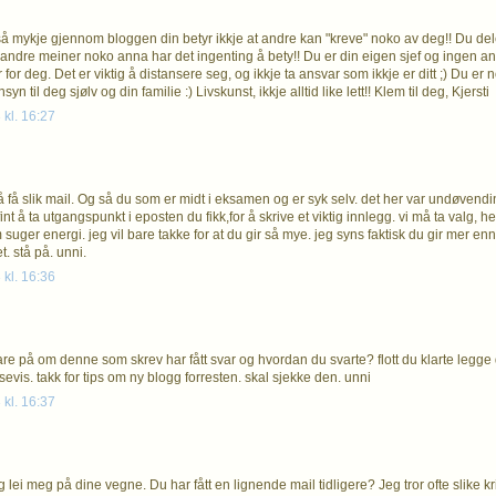
 så mykje gjennom bloggen din betyr ikkje at andre kan "kreve" noko av deg!! Du dele
andre meiner noko anna har det ingenting å bety!! Du er din eigen sjef og ingen and
for deg. Det er viktig å distansere seg, og ikkje ta ansvar som ikkje er ditt ;) Du er nok 
yn til deg sjølv og din familie :) Livskunst, ikkje alltid like lett!! Klem til deg, Kjersti
 kl. 16:27
å få slik mail. Og så du som er midt i eksamen og er syk selv. det her var undøvendi
fint å ta utgangspunkt i eposten du fikk,for å skrive et viktig innlegg. vi må ta valg, hel
m suger energi. jeg vil bare takke for at du gir så mye. jeg syns faktisk du gir mer
t. stå på. unni.
 kl. 16:36
are på om denne som skrev har fått svar og hvordan du svarte? flott du klarte legge 
evis. takk for tips om ny blogg forresten. skal sjekke den. unni
 kl. 16:37
g lei meg på dine vegne. Du har fått en lignende mail tidligere? Jeg tror ofte slike k