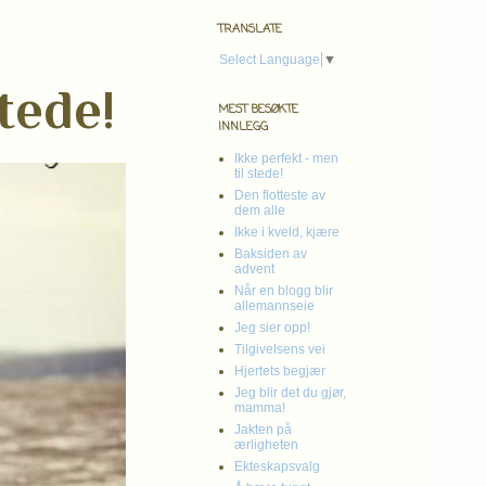
TRANSLATE
Select Language
▼
tede!
MEST BESØKTE
INNLEGG
Ikke perfekt - men
til stede!
Den flotteste av
dem alle
Ikke i kveld, kjære
Baksiden av
advent
Når en blogg blir
allemannseie
Jeg sier opp!
Tilgivelsens vei
Hjertets begjær
Jeg blir det du gjør,
mamma!
Jakten på
ærligheten
Ekteskapsvalg