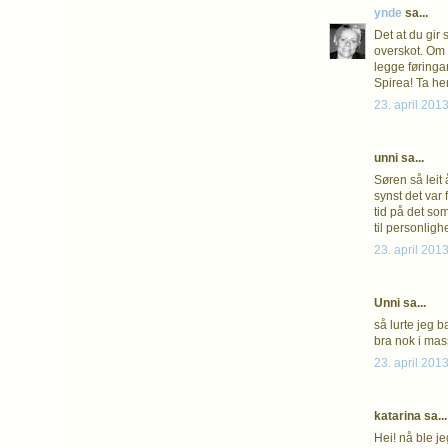
ynde
sa...
Det at du gir
overskot. Om 
legge føringar 
Spirea! Ta hens
23. april 2013
unni sa...
Søren så leit 
synst det var 
tid på det so
til personlighe
23. april 2013
Unni sa...
så lurte jeg b
bra nok i mass
23. april 2013
katarina sa...
Hei! nå ble je