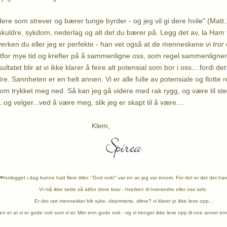
dere som strever og bærer tunge byrder - og jeg vil gi dere hvile" (Mat
uldre, sykdom, nederlag og alt det du bærer på. Legg det av, la Ham ta
hverken du eller jeg er perfekte - han vet også at de menneskene vi
tror
e
altfor mye tid og krefter på å sammenligne oss, som regel sammenligne
ltatet blir at vi ikke klarer å feire alt potensial som bor i oss....fordi d
re. Sannheten er en helt annen. Vi er alle fulle av potensiale og flotte 
 som trykket meg ned. Så kan jeg gå videre med rak rygg, og være til st
.og velger...ved å være meg, slik jeg er skapt til å være....
lem,
♥
Innlegget i dag kunne hatt flere titler. "God nok!" var en av jeg var innom. For det er det det ha
Vi må ikke sette så altfor store krav - hverken til hverandre eller oss selv.
Er det rart mennesker blir syke, deprimerte, slitne? vi klarer jo ikke leve opp...
n er at vi er gode nok som vi er. Mer enn gode nok - og vi trenger ikke leve opp til noe annet en