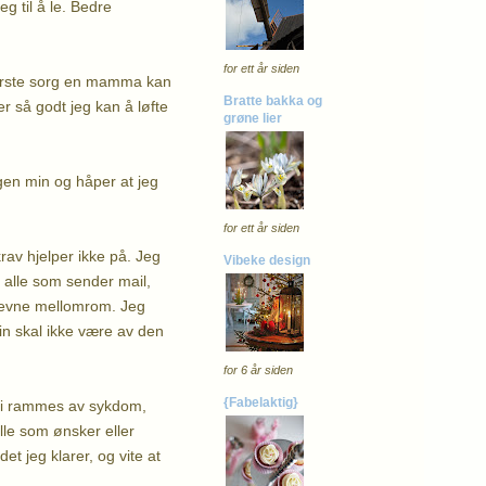
g til å le. Bedre
for ett år siden
tørste sorg en mamma kan
Bratte bakka og
r så godt jeg kan å løfte
grøne lier
gen min og håper at jeg
for ett år siden
rav hjelper ikke på. Jeg
Vibeke design
p alle som sender mail,
 jevne mellomrom. Jeg
in skal ikke være av den
for 6 år siden
{Fabelaktig}
n vi rammes av sykdom,
alle som ønsker eller
et jeg klarer, og vite at