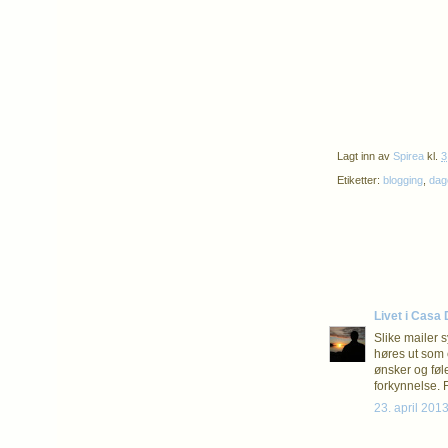
Lagt inn av
Spirea
kl.
3
Etiketter:
blogging
,
dag
Livet i Casa
Slike mailer 
høres ut som 
ønsker og føl
forkynnelse. F
23. april 2013