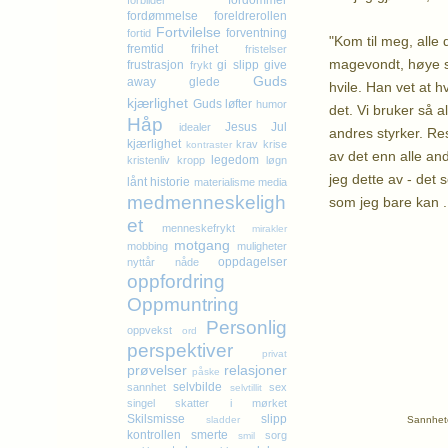
fordommer
forbilder
fordømmelse
foreldrerollen
Fortvilelse
forventning
fortid
"Kom til meg, alle 
fremtid
frihet
fristelser
magevondt, høye sk
frustrasjon
gi slipp
give
frykt
Guds
away
glede
hvile. Han vet at 
kjærlighet
Guds løfter
humor
det. Vi bruker så 
Håp
Jesus
Jul
idealer
andres styrker. Resu
kjærlighet
krav
krise
kontraster
av det enn alle and
legedom
kristenliv
kropp
løgn
jeg dette av - det
lånt historie
materialisme
media
medmenneskeligh
som jeg bare kan ..
et
menneskefrykt
mirakler
motgang
K
mobbing
muligheter
oppdagelser
nyttår
nåde
oppfordring
Oppmuntring
Personlig
oppvekst
ord
perspektiver
privat
prøvelser
relasjoner
påske
selvbilde
sannhet
sex
selvtillit
singel
skatter i mørket
Skilsmisse
slipp
Sannhete
sladder
kontrollen
smerte
sorg
smil