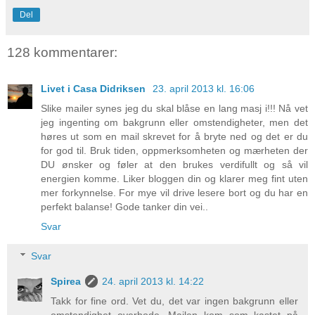
Del
128 kommentarer:
Livet i Casa Didriksen
23. april 2013 kl. 16:06
Slike mailer synes jeg du skal blåse en lang masj i!!! Nå vet
jeg ingenting om bakgrunn eller omstendigheter, men det
høres ut som en mail skrevet for å bryte ned og det er du
for god til. Bruk tiden, oppmerksomheten og mærheten der
DU ønsker og føler at den brukes verdifullt og så vil
energien komme. Liker bloggen din og klarer meg fint uten
mer forkynnelse. For mye vil drive lesere bort og du har en
perfekt balanse! Gode tanker din vei..
Svar
Svar
Spirea
24. april 2013 kl. 14:22
Takk for fine ord. Vet du, det var ingen bakgrunn eller
omstendighet overhode. Mailen kom som kastet på