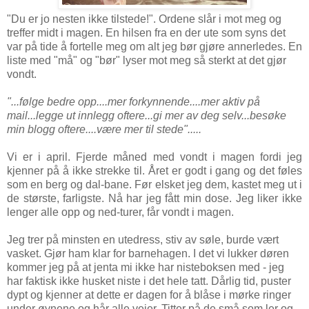
"Du er jo nesten ikke tilstede!". Ordene slår i mot meg og
treffer midt i magen. En hilsen fra en der ute som syns det
var på tide å fortelle meg om alt jeg bør gjøre annerledes. En
liste med "må" og "bør" lyser mot meg så sterkt at det gjør
vondt.
"...følge bedre opp....mer forkynnende....mer aktiv på
mail...legge ut innlegg oftere...gi mer av deg selv...besøke
min blogg oftere....være mer til stede".....
Vi er i april. Fjerde måned med vondt i magen fordi jeg
kjenner på å ikke strekke til. Året er godt i gang og det føles
som en berg og dal-bane. Før elsket jeg dem, kastet meg ut i
de største, farligste. Nå har jeg fått min dose. Jeg liker ikke
lenger alle opp og ned-turer, får vondt i magen.
Jeg trer på minsten en utedress, stiv av søle, burde vært
vasket. Gjør ham klar for barnehagen. I det vi lukker døren
kommer jeg på at jenta mi ikke har nisteboksen med - jeg
har faktisk ikke husket niste i det hele tatt. Dårlig tid, puster
dypt og kjenner at dette er dagen for å blåse i mørke ringer
under øynene og hår alle veier. Titter på de små som ler og