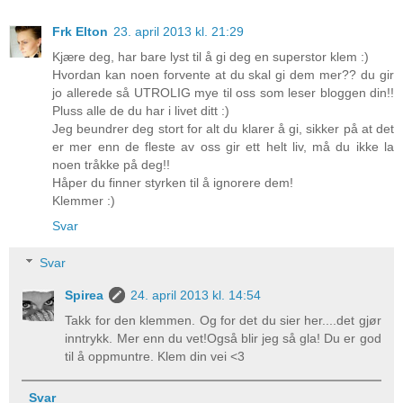
Frk Elton
23. april 2013 kl. 21:29
Kjære deg, har bare lyst til å gi deg en superstor klem :)
Hvordan kan noen forvente at du skal gi dem mer?? du gir
jo allerede så UTROLIG mye til oss som leser bloggen din!!
Pluss alle de du har i livet ditt :)
Jeg beundrer deg stort for alt du klarer å gi, sikker på at det
er mer enn de fleste av oss gir ett helt liv, må du ikke la
noen tråkke på deg!!
Håper du finner styrken til å ignorere dem!
Klemmer :)
Svar
Svar
Spirea
24. april 2013 kl. 14:54
Takk for den klemmen. Og for det du sier her....det gjør
inntrykk. Mer enn du vet!Også blir jeg så gla! Du er god
til å oppmuntre. Klem din vei <3
Svar