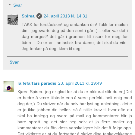
Svar
Spirea
24. april 2013 kl. 14:31
TAKK for forståelsen! og omtanken din! Takk for mailen
din - jeg svarte deg på den sent i går :) ...eller var det i
dag morges? det går i grunnen litt i surr for meg for
tiden... Du er en fantastisk bra dame, det skal du vite.
Jeg tenker på deg! klem til deg!
Svar
ralfefarfars paradis
23. april 2013 kl. 19:49
Kjære Spirea- jeg er glad for at du er akkurat slik du er;)Det
er bedre å være tilstede enn å være perfekt- helt enig med
deg der;) Du skriver når du selv har lyst og anledning- dette
er jo ikke jobben din heller- så å stille krav til hvor ofte du
skal ha innlegg og svare på mail og kommentarer blir jo
bare sprøtt...og det sier seg selv at jo flere mailer og
kommentarer du får- dess vanskeligere blir det å følge opp.
Det viktigste er at du fortsetter å skrive dine tankevekkende