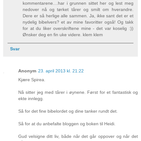
kommentarene....har i grunnen sittet her og lest meg
nedover nå og tørket tårer og smilt om hverandre.
Dere er så herlige alle sammen. Ja, ikke sant det er et
nydelig bibelvers? et av mine favoritter også! Og takk
for at du liker overskriftene mine - det var koselig :))
Ønsker deg en fin uke videre. klem klem
Svar
Anonym
23. april 2013 kl. 21:22
Kjære Spirea.
Nå sitter jeg med tårer i øynene. Først for et fantastisk og
ekte innlegg.
Så for det fine bibelordet og dine tanker rundt det.
Så for at du anbefalte bloggen og boken til Heidi.
Gud velsigne ditt liv, både når det går oppover og når det