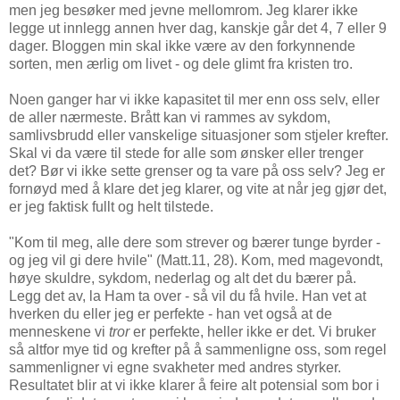
men jeg besøker med jevne mellomrom. Jeg klarer ikke
legge ut innlegg annen hver dag, kanskje går det 4, 7 eller 9
dager. Bloggen min skal ikke være av den forkynnende
sorten, men ærlig om livet - og dele glimt fra kristen tro.
Noen ganger har vi ikke kapasitet til mer enn oss selv, eller
de aller nærmeste. Brått kan vi rammes av sykdom,
samlivsbrudd eller vanskelige situasjoner som stjeler krefter.
Skal vi da være til stede for alle som ønsker eller trenger
det? Bør vi ikke sette grenser og ta vare på oss selv? Jeg er
fornøyd med å klare det jeg klarer, og vite at når jeg gjør det,
er jeg faktisk fullt og helt tilstede.
"Kom til meg, alle dere som strever og bærer tunge byrder -
og jeg vil gi dere hvile" (Matt.11, 28). Kom, med magevondt,
høye skuldre, sykdom, nederlag og alt det du bærer på.
Legg det av, la Ham ta over - så vil du få hvile. Han vet at
hverken du eller jeg er perfekte - han vet også at de
menneskene vi
tror
er perfekte, heller ikke er det. Vi bruker
så altfor mye tid og krefter på å sammenligne oss, som regel
sammenligner vi egne svakheter med andres styrker.
Resultatet blir at vi ikke klarer å feire alt potensial som bor i