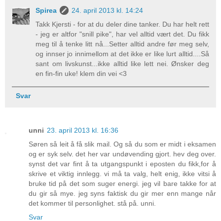
Spirea
24. april 2013 kl. 14:24
Takk Kjersti - for at du deler dine tanker. Du har helt rett
- jeg er altfor "snill pike", har vel alltid vært det. Du fikk
meg til å tenke litt nå...Setter alltid andre før meg selv,
og innser jo innimellom at det ikke er like lurt alltid....Så
sant om livskunst...ikke alltid like lett nei. Ønsker deg
en fin-fin uke! klem din vei <3
Svar
unni
23. april 2013 kl. 16:36
Søren så leit å få slik mail. Og så du som er midt i eksamen
og er syk selv. det her var undøvending gjort. hev deg over.
synst det var fint å ta utgangspunkt i eposten du fikk,for å
skrive et viktig innlegg. vi må ta valg, helt enig, ikke vitsi å
bruke tid på det som suger energi. jeg vil bare takke for at
du gir så mye. jeg syns faktisk du gir mer enn mange når
det kommer til personlighet. stå på. unni.
Svar