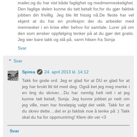
mailer,og du har vist både faglighet og medmenneskelighet.
Den faglige delen kunne du tatt betalt for,for du gjør faktisk
jobben din frivillig. Jeg ble litt hissig nå.De fleste har vel
skjønt at du har en profesjon der du arbeider med
mennesker i en krise eller behov for samtale. Lurer på om
den som ønsker oppfølging tenker på at du gjør det gratis.
Jeg sier bare takk og stå på. varm hilsen fra Sonja
Svar
Svar
Spirea
24. april 2013 kl. 14:12
Takk for gode ord. Jeg er glad for at DU er glad for at
jeg har brukt litt tid med deg. Også bet jeg meg merke i
en ting du skriver....Du har nemlig helt rett i at jeg
kunne tatt betalt, Sonja. Jeg kunne jobbet pr nett om
jeg ville, men har foreløpig valgt det vekk. Takk for at
du skrev dette....det er jo faktisk noe å tenke på :) Takk
skal du ha for oppmuntring! Klem din vei <3
Svar