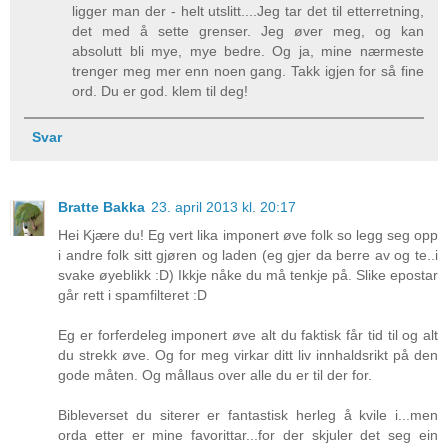
ligger man der - helt utslitt....Jeg tar det til etterretning,
det med å sette grenser. Jeg øver meg, og kan
absolutt bli mye, mye bedre. Og ja, mine nærmeste
trenger meg mer enn noen gang. Takk igjen for så fine
ord. Du er god. klem til deg!
Svar
Bratte Bakka
23. april 2013 kl. 20:17
Hei Kjære du! Eg vert lika imponert øve folk so legg seg opp
i andre folk sitt gjøren og laden (eg gjer da berre av og te..i
svake øyeblikk :D) Ikkje nåke du må tenkje på. Slike epostar
går rett i spamfilteret :D
Eg er forferdeleg imponert øve alt du faktisk får tid til og alt
du strekk øve. Og for meg virkar ditt liv innhaldsrikt på den
gode måten. Og mållaus over alle du er til der for.
Bibleverset du siterer er fantastisk herleg å kvile i...men
orda etter er mine favorittar...for der skjuler det seg ein