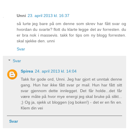
Unni
23. april 2013 kl. 16:37
så lurte jeg bare på om denne som skrev har fått svar og
hvordan du svarte? flott du klarte legge det av forresten. du
er bra nok i massevis. takk for tips om ny blogg forresten.
skal sjekke den. unni
Svar
Svar
Spirea
24. april 2013 kl. 14:04
Takk for gode ord, Unni. Jeg har gjort et unntak denne
gang. Hun har ikke fått svar pr mail. Hun har fått sitt
svar gjennom dette innlegget. Det får holde...det får
være måte på hvor mye energi jeg skal bruke på slikt...
;) Og ja, sjekk ut bloggen (og boken!) - det er en fin en.
Klem din vei
Svar