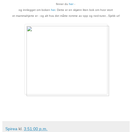
finner du
her
-
og innlegget om boken
her
. Dette er en skjønn liten bok om
hvor stort
et mammahjerte er - og alt hva det måtte romme av opp og ned-turer...Sjekk ut!
Spirea
kl.
3:51:00 p.m.