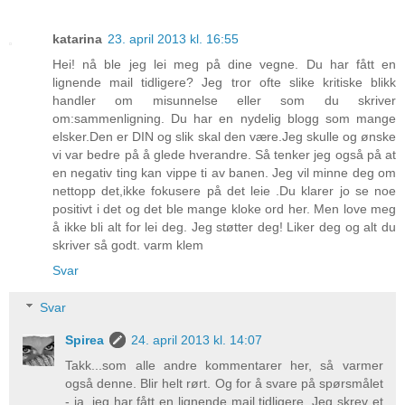
katarina
23. april 2013 kl. 16:55
Hei! nå ble jeg lei meg på dine vegne. Du har fått en
lignende mail tidligere? Jeg tror ofte slike kritiske blikk
handler om misunnelse eller som du skriver
om:sammenligning. Du har en nydelig blogg som mange
elsker.Den er DIN og slik skal den være.Jeg skulle og ønske
vi var bedre på å glede hverandre. Så tenker jeg også på at
en negativ ting kan vippe ti av banen. Jeg vil minne deg om
nettopp det,ikke fokusere på det leie .Du klarer jo se noe
positivt i det og det ble mange kloke ord her. Men love meg
å ikke bli alt for lei deg. Jeg støtter deg! Liker deg og alt du
skriver så godt. varm klem
Svar
Svar
Spirea
24. april 2013 kl. 14:07
Takk...som alle andre kommentarer her, så varmer
også denne. Blir helt rørt. Og for å svare på spørsmålet
- ja, jeg har fått en lignende mail tidligere. Jeg skrev et