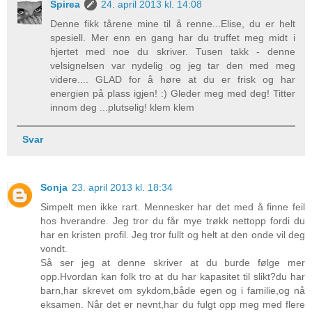
Spirea
24. april 2013 kl. 14:08
Denne fikk tårene mine til å renne...Elise, du er helt
spesiell. Mer enn en gang har du truffet meg midt i
hjertet med noe du skriver. Tusen takk - denne
velsignelsen var nydelig og jeg tar den med meg
videre.... GLAD for å høre at du er frisk og har
energien på plass igjen! :) Gleder meg med deg! Titter
innom deg ...plutselig! klem klem
Svar
Sonja
23. april 2013 kl. 18:34
Simpelt men ikke rart. Mennesker har det med å finne feil
hos hverandre. Jeg tror du får mye trøkk nettopp fordi du
har en kristen profil. Jeg tror fullt og helt at den onde vil deg
vondt.
Så ser jeg at denne skriver at du burde følge mer
opp.Hvordan kan folk tro at du har kapasitet til slikt?du har
barn,har skrevet om sykdom,både egen og i familie,og nå
eksamen. Når det er nevnt,har du fulgt opp meg med flere