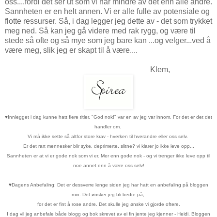
oss....fordi det ser ut som vi har mindre av det enn alle andre.
Sannheten er en helt annen. Vi er alle fulle av potensiale og
flotte ressurser. Så, i dag legger jeg dette av - det som trykket
meg ned. Så kan jeg gå videre med rak rygg, og være til
stede så ofte og så mye som jeg bare kan ...og velger...ved å
være meg, slik jeg er skapt til å være....
Klem,
♥
Innlegget i dag kunne hatt flere titler. "God nok!" var en av jeg var innom. For det er det det
handler om.
Vi må ikke sette så altfor store krav - hverken til hverandre eller oss selv.
Er det rart mennesker blir syke, deprimerte, slitne? vi klarer jo ikke leve opp...
Sannheten er at vi er gode nok som vi er. Mer enn gode nok - og vi trenger ikke leve opp til
noe annet enn å være oss selv!
♥
Dagens Anbefaling: Det er dessverre lenge siden jeg har hatt en anbefaling på bloggen
min. Det ønsker jeg bli bedre på,
for det er fint å rose andre. Det skulle jeg ønske vi gjorde oftere.
I dag vil jeg anbefale både blogg og bok skrevet av ei fin jente jeg kjenner - Heidi. Bloggen