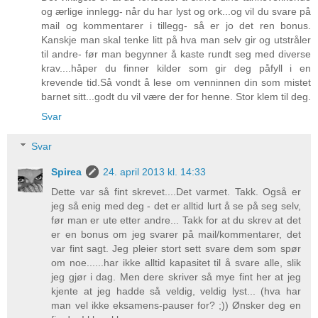
og ærlige innlegg- når du har lyst og ork...og vil du svare på
mail og kommentarer i tillegg- så er jo det ren bonus.
Kanskje man skal tenke litt på hva man selv gir og utstråler
til andre- før man begynner å kaste rundt seg med diverse
krav....håper du finner kilder som gir deg påfyll i en
krevende tid.Så vondt å lese om venninnen din som mistet
barnet sitt...godt du vil være der for henne. Stor klem til deg.
Svar
Svar
Spirea
24. april 2013 kl. 14:33
Dette var så fint skrevet....Det varmet. Takk. Også er
jeg så enig med deg - det er alltid lurt å se på seg selv,
før man er ute etter andre... Takk for at du skrev at det
er en bonus om jeg svarer på mail/kommentarer, det
var fint sagt. Jeg pleier stort sett svare dem som spør
om noe......har ikke alltid kapasitet til å svare alle, slik
jeg gjør i dag. Men dere skriver så mye fint her at jeg
kjente at jeg hadde så veldig, veldig lyst... (hva har
man vel ikke eksamens-pauser for? ;)) Ønsker deg en