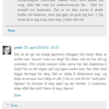
meg. Aldri fått mail fra vedkommende før... Takk for
innspill om balansen. Det er en liten kunst å skulle
holde rett balanse, men jeg gjør så godt jeg kan ;) Og
forøvrig er jeg enig med deg ;) klem din vei
Svar
ynde
23. april 2013 kl. 16:27
Det at du gir så mykje gjennom bloggen din betyr ikkje at
andre kan "kreve" noko av deg!! Du deler når du har tid og
overskot. Om andre meiner noko anna har det ingenting å
bety!! Du er din eigen sjef og ingen andre kan, bør eller skal
legge føringar for deg. Det er viktig å distansere seg, og
ikkje ta ansvar som ikkje er ditt ;) Du er nok litt for "snill pike"
Spirea! Ta hensyn til deg sjølv og din familie :) Livskunst,
ikkje alltid like lett!! Klem til deg, Kjersti
Svar
Svar