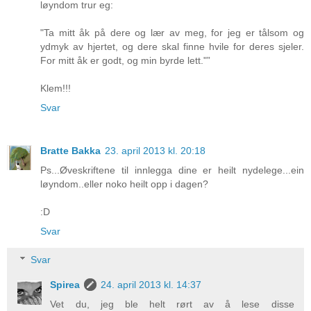
løyndom trur eg:
"Ta mitt åk på dere og lær av meg, for jeg er tålsom og
ydmyk av hjertet, og dere skal finne hvile for deres sjeler.
For mitt åk er godt, og min byrde lett."”
Klem!!!
Svar
Bratte Bakka
23. april 2013 kl. 20:18
Ps...Øveskriftene til innlegga dine er heilt nydelege...ein
løyndom..eller noko heilt opp i dagen?
:D
Svar
Svar
Spirea
24. april 2013 kl. 14:37
Vet du, jeg ble helt rørt av å lese disse