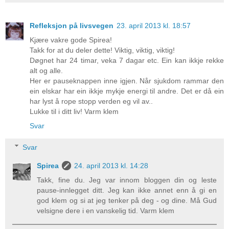
Refleksjon på livsvegen
23. april 2013 kl. 18:57
Kjære vakre gode Spirea!
Takk for at du deler dette! Viktig, viktig, viktig!
Døgnet har 24 timar, veka 7 dagar etc. Ein kan ikkje rekke
alt og alle.
Her er pauseknappen inne igjen. Når sjukdom rammar den
ein elskar har ein ikkje mykje energi til andre. Det er då ein
har lyst å rope stopp verden eg vil av..
Lukke til i ditt liv! Varm klem
Svar
Svar
Spirea
24. april 2013 kl. 14:28
Takk, fine du. Jeg var innom bloggen din og leste
pause-innlegget ditt. Jeg kan ikke annet enn å gi en
god klem og si at jeg tenker på deg - og dine. Må Gud
velsigne dere i en vanskelig tid. Varm klem