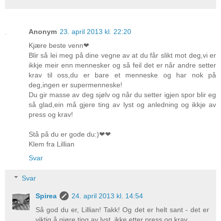
Anonym
23. april 2013 kl. 22:20
Kjære beste venn❤
Blir så lei meg på dine vegne av at du får slikt mot deg,vi er
ikkje meir enn mennesker og så feil det er når andre setter
krav til oss,du er bare et menneske og har nok på
deg,ingen er supermenneske!
Du gir masse av deg sjølv og når du setter igjen spor blir eg
så glad,ein må gjere ting av lyst og anledning og ikkje av
press og krav!
Stå på du er gode du:)❤❤
Klem fra Lillian
Svar
Svar
Spirea
24. april 2013 kl. 14:54
Så god du er, Lillian! Takk! Og det er helt sant - det er
viktig å gjøre ting av lyst, ikke etter press og krav...