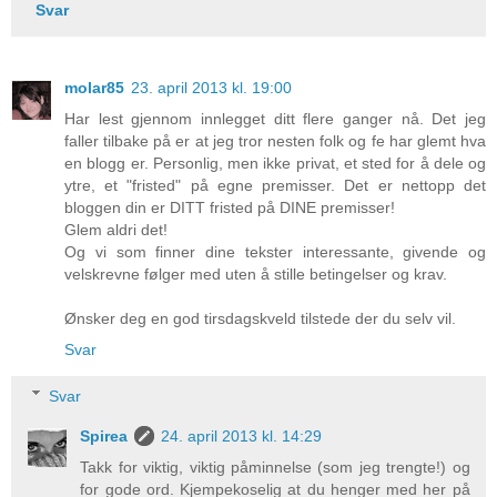
Svar
molar85
23. april 2013 kl. 19:00
Har lest gjennom innlegget ditt flere ganger nå. Det jeg
faller tilbake på er at jeg tror nesten folk og fe har glemt hva
en blogg er. Personlig, men ikke privat, et sted for å dele og
ytre, et "fristed" på egne premisser. Det er nettopp det
bloggen din er DITT fristed på DINE premisser!
Glem aldri det!
Og vi som finner dine tekster interessante, givende og
velskrevne følger med uten å stille betingelser og krav.
Ønsker deg en god tirsdagskveld tilstede der du selv vil.
Svar
Svar
Spirea
24. april 2013 kl. 14:29
Takk for viktig, viktig påminnelse (som jeg trengte!) og
for gode ord. Kjempekoselig at du henger med her på