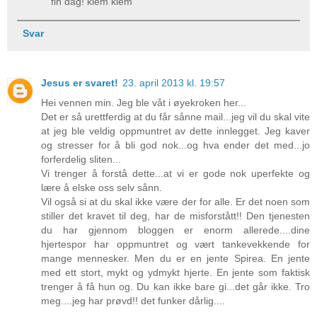
fin dag! klem klem
Svar
Jesus er svaret!
23. april 2013 kl. 19:57
Hei vennen min. Jeg ble våt i øyekroken her...
Det er så urettferdig at du får sånne mail...jeg vil du skal vite
at jeg ble veldig oppmuntret av dette innlegget. Jeg kaver
og stresser for å bli god nok...og hva ender det med...jo
forferdelig sliten...
Vi trenger å forstå dette...at vi er gode nok uperfekte og
lære å elske oss selv sånn.
Vil også si at du skal ikke være der for alle. Er det noen som
stiller det kravet til deg, har de misforstått!! Den tjenesten
du har gjennom bloggen er enorm allerede....dine
hjertespor har oppmuntret og vært tankevekkende for
mange mennesker. Men du er en jente Spirea. En jente
med ett stort, mykt og ydmykt hjerte. En jente som faktisk
trenger å få hun og. Du kan ikke bare gi...det går ikke. Tro
meg....jeg har prøvd!! det funker dårlig....