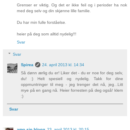
Grenser er viktig. Og det er ikke feil og i perioder ha nok
med deg selv og din skjønne lille familie.
Du har min fulle forståelse.
heier på deg som alltid nydelig!!!
Svar
Svar
Spirea
24. april 2013 kl. 14:34
Så dønn ærlig du er! Liker det - du er noe for deg selv,
du! :) Helt spesiell og nydelig. Takk for dine
oppmuntringer til meg - jeg trenger det nå, jeg...Litt
mye på en gang nå. Heier forresten på deg også! klem
:)
Svar
amo sin blogg
23. april 2013 kl. 20:15