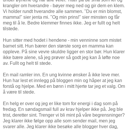
krangler om hverandre - bøyer meg ned og gir dem en klem.
Vi holder rundt hverandre alle sammen. "Du er min blomst,
mamma!" sier jenta mi. "Og min prins!" sier minsten og får
meg til å le. Bedre klemmer finnes ikke. Jeg er fullt og helt
tilstede.
Hun sitter med hodet i hendene - min venninne som mistet
barnet sitt. Hun bærer den største sorg en mamma kan
oppleve. På sine vevre skuldre ligger en stor bør. Hun klarer
ikke bære alene, så jeg prøver så godt jeg kan å løfte noe
av. Fullt og helt til stede.
En mail ramler inn. En ung kvinne ønsker å ikke leve mer.
Hun har lest et innlegg på bloggen min og håper at jeg kan
forstå og hjelpe. Med en bønn i mitt hjerte tar jeg et valg. Om
å være til stede.
En helg er over og jeg er like tom for energi i dag som på
fredag. En søndagsmail full av krav hjelper ikke på. Jeg ble
trist, deretter sint. Trenger vi bli mint på våre begrensninger?
Jeg klarer ikke følge opp alle som sender mail, men jeg
svarer alle. Jeg klarer ikke besøke alle blogger hver dag,