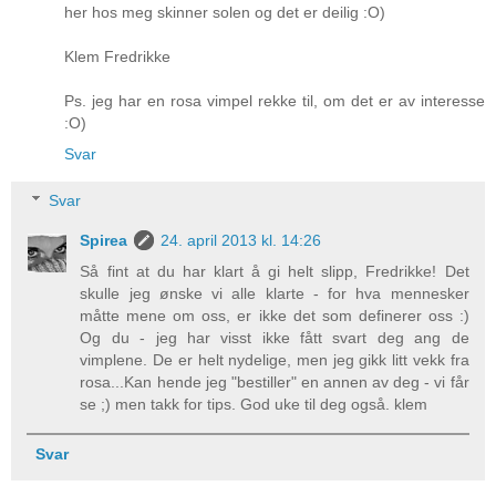
her hos meg skinner solen og det er deilig :O)
Klem Fredrikke
Ps. jeg har en rosa vimpel rekke til, om det er av interesse
:O)
Svar
Svar
Spirea
24. april 2013 kl. 14:26
Så fint at du har klart å gi helt slipp, Fredrikke! Det
skulle jeg ønske vi alle klarte - for hva mennesker
måtte mene om oss, er ikke det som definerer oss :)
Og du - jeg har visst ikke fått svart deg ang de
vimplene. De er helt nydelige, men jeg gikk litt vekk fra
rosa...Kan hende jeg "bestiller" en annen av deg - vi får
se ;) men takk for tips. God uke til deg også. klem
Svar