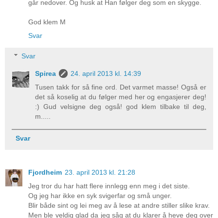
går nedover. Og husk at Han følger deg som en skygge.
God klem M
Svar
Svar
Spirea
24. april 2013 kl. 14:39
Tusen takk for så fine ord. Det varmet masse! Også er
det så koselig at du følger med her og engasjerer deg!
:) Gud velsigne deg også! god klem tilbake til deg,
m.....
Svar
Fjordheim
23. april 2013 kl. 21:28
Jeg tror du har hatt flere innlegg enn meg i det siste.
Og jeg har ikke en syk svigerfar og små unger.
Blir både sint og lei meg av å lese at andre stiller slike krav.
Men ble veldig glad da jeg såg at du klarer å heve deg over