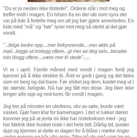
"Du er jo nesten ikke tilstede!". Ordene slår i mot meg og
treffer midt i magen. En hilsen fra en der ute som syns det
var på tide å fortelle meg om alt jeg bør gjøre annerledes. En
liste med "må" og "bør" lyser mot meg så sterkt at det gjør
vondt.
"...følge bedre opp....mer forkynnende....mer aktiv på
mail...legge ut innlegg oftere...gi mer av deg selv...besøke
min blogg oftere....være mer til stede".....
Vi er i april. Fjerde måned med vondt i magen fordi jeg
kjenner på å ikke strekke til. Året er godt i gang og det føles
som en berg og dal-bane. Før elsket jeg dem, kastet meg ut i
de største, farligste. Nå har jeg fått min dose. Jeg liker ikke
lenger alle opp og ned-turer, får vondt i magen.
Jeg trer på minsten en utedress, stiv av søle, burde vært
vasket. Gjør ham klar for barnehagen. I det vi lukker døren
kommer jeg på at jenta mi ikke har nisteboksen med - jeg
har faktisk ikke husket niste i det hele tatt. Dårlig tid, puster
dypt og kjenner at dette er dagen for å blåse i mørke ringer
under øynene og hår alle veier. Titter på de små som ler og