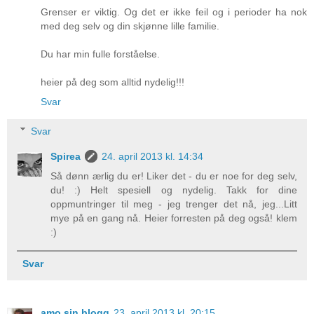
Grenser er viktig. Og det er ikke feil og i perioder ha nok
med deg selv og din skjønne lille familie.
Du har min fulle forståelse.
heier på deg som alltid nydelig!!!
Svar
Svar
Spirea
24. april 2013 kl. 14:34
Så dønn ærlig du er! Liker det - du er noe for deg selv,
du! :) Helt spesiell og nydelig. Takk for dine
oppmuntringer til meg - jeg trenger det nå, jeg...Litt
mye på en gang nå. Heier forresten på deg også! klem
:)
Svar
amo sin blogg
23. april 2013 kl. 20:15