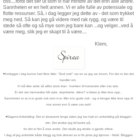
oss....fordi det ser ut som vi har mindre av det enn alle andre.
Sannheten er en helt annen. Vi er alle fulle av potensiale og
flotte ressurser. Så, i dag legger jeg dette av - det som trykket
meg ned. Så kan jeg gå videre med rak rygg, og være til
stede så ofte og så mye som jeg bare kan ...og velger...ved å
være meg, slik jeg er skapt til å være....
Klem,
♥
Innlegget i dag kunne hatt flere titler. "God nok!" var en av jeg var innom. For det er det det
handler om.
Vi må ikke sette så altfor store krav - hverken til hverandre eller oss selv.
Er det rart mennesker blir syke, deprimerte, slitne? vi klarer jo ikke leve opp...
Sannheten er at vi er gode nok som vi er. Mer enn gode nok - og vi trenger ikke leve opp til
noe annet enn å være oss selv!
♥
Dagens Anbefaling: Det er dessverre lenge siden jeg har hatt en anbefaling på bloggen
min. Det ønsker jeg bli bedre på,
for det er fint å rose andre. Det skulle jeg ønske vi gjorde oftere.
I dag vil jeg anbefale både blogg og bok skrevet av ei fin jente jeg kjenner - Heidi. Bloggen