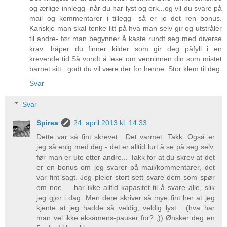
og ærlige innlegg- når du har lyst og ork...og vil du svare på
mail og kommentarer i tillegg- så er jo det ren bonus.
Kanskje man skal tenke litt på hva man selv gir og utstråler
til andre- før man begynner å kaste rundt seg med diverse
krav....håper du finner kilder som gir deg påfyll i en
krevende tid.Så vondt å lese om venninnen din som mistet
barnet sitt...godt du vil være der for henne. Stor klem til deg.
Svar
Svar
Spirea
24. april 2013 kl. 14:33
Dette var så fint skrevet....Det varmet. Takk. Også er
jeg så enig med deg - det er alltid lurt å se på seg selv,
før man er ute etter andre... Takk for at du skrev at det
er en bonus om jeg svarer på mail/kommentarer, det
var fint sagt. Jeg pleier stort sett svare dem som spør
om noe......har ikke alltid kapasitet til å svare alle, slik
jeg gjør i dag. Men dere skriver så mye fint her at jeg
kjente at jeg hadde så veldig, veldig lyst... (hva har
man vel ikke eksamens-pauser for? ;)) Ønsker deg en