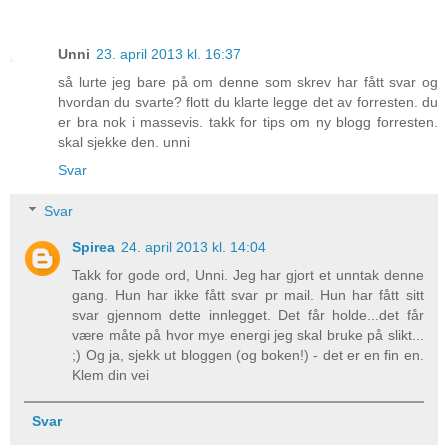
Unni
23. april 2013 kl. 16:37
så lurte jeg bare på om denne som skrev har fått svar og
hvordan du svarte? flott du klarte legge det av forresten. du
er bra nok i massevis. takk for tips om ny blogg forresten.
skal sjekke den. unni
Svar
Svar
Spirea
24. april 2013 kl. 14:04
Takk for gode ord, Unni. Jeg har gjort et unntak denne
gang. Hun har ikke fått svar pr mail. Hun har fått sitt
svar gjennom dette innlegget. Det får holde...det får
være måte på hvor mye energi jeg skal bruke på slikt...
;) Og ja, sjekk ut bloggen (og boken!) - det er en fin en.
Klem din vei
Svar