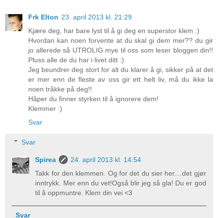
Frk Elton
23. april 2013 kl. 21:29
Kjære deg, har bare lyst til å gi deg en superstor klem :)
Hvordan kan noen forvente at du skal gi dem mer?? du gir
jo allerede så UTROLIG mye til oss som leser bloggen din!!
Pluss alle de du har i livet ditt :)
Jeg beundrer deg stort for alt du klarer å gi, sikker på at det
er mer enn de fleste av oss gir ett helt liv, må du ikke la
noen tråkke på deg!!
Håper du finner styrken til å ignorere dem!
Klemmer :)
Svar
Svar
Spirea
24. april 2013 kl. 14:54
Takk for den klemmen. Og for det du sier her....det gjør
inntrykk. Mer enn du vet!Også blir jeg så gla! Du er god
til å oppmuntre. Klem din vei <3
Svar