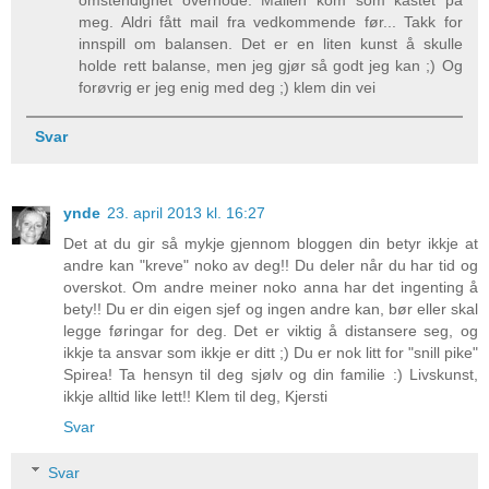
meg. Aldri fått mail fra vedkommende før... Takk for
innspill om balansen. Det er en liten kunst å skulle
holde rett balanse, men jeg gjør så godt jeg kan ;) Og
forøvrig er jeg enig med deg ;) klem din vei
Svar
ynde
23. april 2013 kl. 16:27
Det at du gir så mykje gjennom bloggen din betyr ikkje at
andre kan "kreve" noko av deg!! Du deler når du har tid og
overskot. Om andre meiner noko anna har det ingenting å
bety!! Du er din eigen sjef og ingen andre kan, bør eller skal
legge føringar for deg. Det er viktig å distansere seg, og
ikkje ta ansvar som ikkje er ditt ;) Du er nok litt for "snill pike"
Spirea! Ta hensyn til deg sjølv og din familie :) Livskunst,
ikkje alltid like lett!! Klem til deg, Kjersti
Svar
Svar