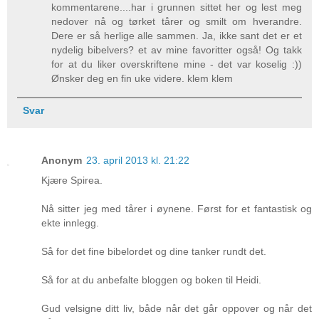
kommentarene....har i grunnen sittet her og lest meg
nedover nå og tørket tårer og smilt om hverandre.
Dere er så herlige alle sammen. Ja, ikke sant det er et
nydelig bibelvers? et av mine favoritter også! Og takk
for at du liker overskriftene mine - det var koselig :))
Ønsker deg en fin uke videre. klem klem
Svar
Anonym
23. april 2013 kl. 21:22
Kjære Spirea.
Nå sitter jeg med tårer i øynene. Først for et fantastisk og
ekte innlegg.
Så for det fine bibelordet og dine tanker rundt det.
Så for at du anbefalte bloggen og boken til Heidi.
Gud velsigne ditt liv, både når det går oppover og når det