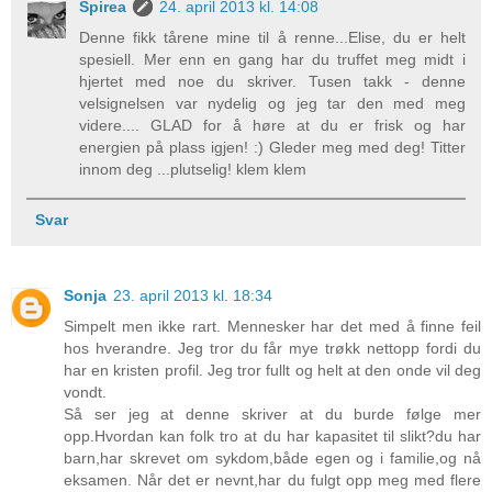
Spirea
24. april 2013 kl. 14:08
Denne fikk tårene mine til å renne...Elise, du er helt
spesiell. Mer enn en gang har du truffet meg midt i
hjertet med noe du skriver. Tusen takk - denne
velsignelsen var nydelig og jeg tar den med meg
videre.... GLAD for å høre at du er frisk og har
energien på plass igjen! :) Gleder meg med deg! Titter
innom deg ...plutselig! klem klem
Svar
Sonja
23. april 2013 kl. 18:34
Simpelt men ikke rart. Mennesker har det med å finne feil
hos hverandre. Jeg tror du får mye trøkk nettopp fordi du
har en kristen profil. Jeg tror fullt og helt at den onde vil deg
vondt.
Så ser jeg at denne skriver at du burde følge mer
opp.Hvordan kan folk tro at du har kapasitet til slikt?du har
barn,har skrevet om sykdom,både egen og i familie,og nå
eksamen. Når det er nevnt,har du fulgt opp meg med flere