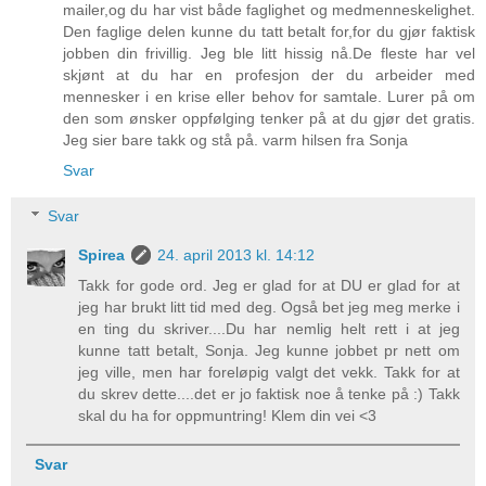
mailer,og du har vist både faglighet og medmenneskelighet.
Den faglige delen kunne du tatt betalt for,for du gjør faktisk
jobben din frivillig. Jeg ble litt hissig nå.De fleste har vel
skjønt at du har en profesjon der du arbeider med
mennesker i en krise eller behov for samtale. Lurer på om
den som ønsker oppfølging tenker på at du gjør det gratis.
Jeg sier bare takk og stå på. varm hilsen fra Sonja
Svar
Svar
Spirea
24. april 2013 kl. 14:12
Takk for gode ord. Jeg er glad for at DU er glad for at
jeg har brukt litt tid med deg. Også bet jeg meg merke i
en ting du skriver....Du har nemlig helt rett i at jeg
kunne tatt betalt, Sonja. Jeg kunne jobbet pr nett om
jeg ville, men har foreløpig valgt det vekk. Takk for at
du skrev dette....det er jo faktisk noe å tenke på :) Takk
skal du ha for oppmuntring! Klem din vei <3
Svar