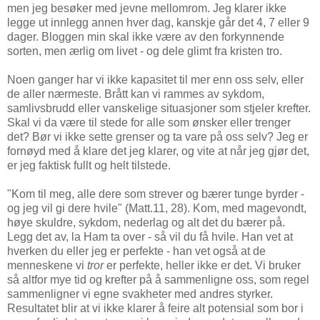
men jeg besøker med jevne mellomrom. Jeg klarer ikke
legge ut innlegg annen hver dag, kanskje går det 4, 7 eller 9
dager. Bloggen min skal ikke være av den forkynnende
sorten, men ærlig om livet - og dele glimt fra kristen tro.
Noen ganger har vi ikke kapasitet til mer enn oss selv, eller
de aller nærmeste. Brått kan vi rammes av sykdom,
samlivsbrudd eller vanskelige situasjoner som stjeler krefter.
Skal vi da være til stede for alle som ønsker eller trenger
det? Bør vi ikke sette grenser og ta vare på oss selv? Jeg er
fornøyd med å klare det jeg klarer, og vite at når jeg gjør det,
er jeg faktisk fullt og helt tilstede.
"Kom til meg, alle dere som strever og bærer tunge byrder -
og jeg vil gi dere hvile" (Matt.11, 28). Kom, med magevondt,
høye skuldre, sykdom, nederlag og alt det du bærer på.
Legg det av, la Ham ta over - så vil du få hvile. Han vet at
hverken du eller jeg er perfekte - han vet også at de
menneskene vi
tror
er perfekte, heller ikke er det. Vi bruker
så altfor mye tid og krefter på å sammenligne oss, som regel
sammenligner vi egne svakheter med andres styrker.
Resultatet blir at vi ikke klarer å feire alt potensial som bor i