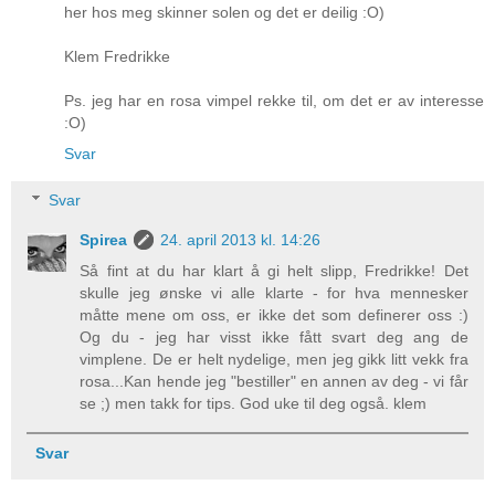
her hos meg skinner solen og det er deilig :O)
Klem Fredrikke
Ps. jeg har en rosa vimpel rekke til, om det er av interesse
:O)
Svar
Svar
Spirea
24. april 2013 kl. 14:26
Så fint at du har klart å gi helt slipp, Fredrikke! Det
skulle jeg ønske vi alle klarte - for hva mennesker
måtte mene om oss, er ikke det som definerer oss :)
Og du - jeg har visst ikke fått svart deg ang de
vimplene. De er helt nydelige, men jeg gikk litt vekk fra
rosa...Kan hende jeg "bestiller" en annen av deg - vi får
se ;) men takk for tips. God uke til deg også. klem
Svar