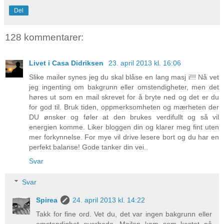
Del
128 kommentarer:
Livet i Casa Didriksen
23. april 2013 kl. 16:06
Slike mailer synes jeg du skal blåse en lang masj i!!! Nå vet
jeg ingenting om bakgrunn eller omstendigheter, men det
høres ut som en mail skrevet for å bryte ned og det er du
for god til. Bruk tiden, oppmerksomheten og mærheten der
DU ønsker og føler at den brukes verdifullt og så vil
energien komme. Liker bloggen din og klarer meg fint uten
mer forkynnelse. For mye vil drive lesere bort og du har en
perfekt balanse! Gode tanker din vei..
Svar
Svar
Spirea
24. april 2013 kl. 14:22
Takk for fine ord. Vet du, det var ingen bakgrunn eller
omstendighet overhode. Mailen kom som kastet på