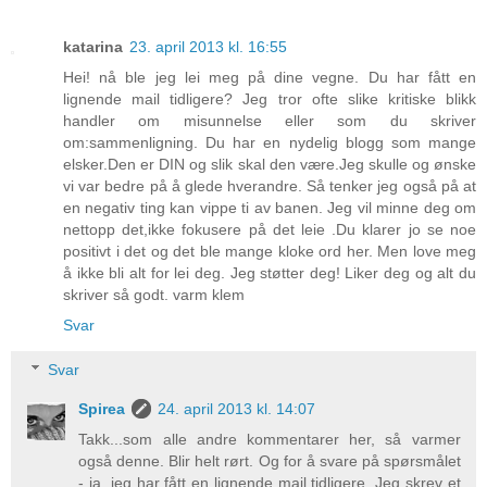
katarina
23. april 2013 kl. 16:55
Hei! nå ble jeg lei meg på dine vegne. Du har fått en
lignende mail tidligere? Jeg tror ofte slike kritiske blikk
handler om misunnelse eller som du skriver
om:sammenligning. Du har en nydelig blogg som mange
elsker.Den er DIN og slik skal den være.Jeg skulle og ønske
vi var bedre på å glede hverandre. Så tenker jeg også på at
en negativ ting kan vippe ti av banen. Jeg vil minne deg om
nettopp det,ikke fokusere på det leie .Du klarer jo se noe
positivt i det og det ble mange kloke ord her. Men love meg
å ikke bli alt for lei deg. Jeg støtter deg! Liker deg og alt du
skriver så godt. varm klem
Svar
Svar
Spirea
24. april 2013 kl. 14:07
Takk...som alle andre kommentarer her, så varmer
også denne. Blir helt rørt. Og for å svare på spørsmålet
- ja, jeg har fått en lignende mail tidligere. Jeg skrev et