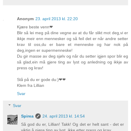
Anonym
23. april 2013 kl. 22:20
Kjære beste venn❤
Blir så lei meg på dine vegne av at du får slikt mot deg,vi er
ikkje meir enn mennesker og så feil det er når andre setter
krav til oss,du er bare et menneske og har nok på
deg,ingen er supermenneske!
Du gir masse av deg sjølv og når du setter igjen spor blir eg
så glad,ein må gjere ting av lyst og anledning og ikkje av
press og krav!
Stå på du er gode du:)❤❤
Klem fra Lillian
Svar
Svar
Spirea
24. april 2013 kl. 14:54
Så god du er, Lillian! Takk! Og det er helt sant - det er
viktig å gjøre ting av lyst, ikke etter press og krav...