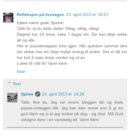
Refleksjon på livsvegen
23. april 2013 kl. 18:57
Kjære vakre gode Spirea!
Takk for at du deler dette! Viktig, viktig, viktig!
Døgnet har 24 timar, veka 7 dagar etc. Ein kan ikkje rekke
alt og alle.
Her er pauseknappen inne igjen. Når sjukdom rammar den
ein elskar har ein ikkje mykje energi til andre. Det er då ein
har lyst å rope stopp verden eg vil av..
Lukke til i ditt liv! Varm klem
Svar
Svar
Spirea
24. april 2013 kl. 14:28
Takk, fine du. Jeg var innom bloggen din og leste
pause-innlegget ditt. Jeg kan ikke annet enn å gi en
god klem og si at jeg tenker på deg - og dine. Må Gud
velsigne dere i en vanskelig tid. Varm klem