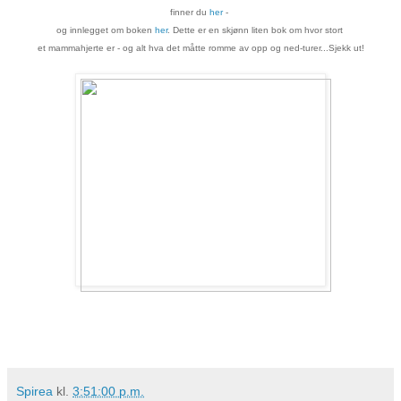
finner du
her
-
og innlegget om boken
her
. Dette er en skjønn liten bok om
hvor stort
et mammahjerte er - og alt hva det måtte romme av opp og ned-turer...Sjekk ut!
Spirea
kl.
3:51:00 p.m.