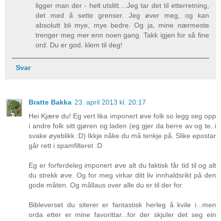
ligger man der - helt utslitt....Jeg tar det til etterretning,
det med å sette grenser. Jeg øver meg, og kan
absolutt bli mye, mye bedre. Og ja, mine nærmeste
trenger meg mer enn noen gang. Takk igjen for så fine
ord. Du er god. klem til deg!
Svar
Bratte Bakka
23. april 2013 kl. 20:17
Hei Kjære du! Eg vert lika imponert øve folk so legg seg opp
i andre folk sitt gjøren og laden (eg gjer da berre av og te..i
svake øyeblikk :D) Ikkje nåke du må tenkje på. Slike epostar
går rett i spamfilteret :D
Eg er forferdeleg imponert øve alt du faktisk får tid til og alt
du strekk øve. Og for meg virkar ditt liv innhaldsrikt på den
gode måten. Og mållaus over alle du er til der for.
Bibleverset du siterer er fantastisk herleg å kvile i...men
orda etter er mine favorittar...for der skjuler det seg ein