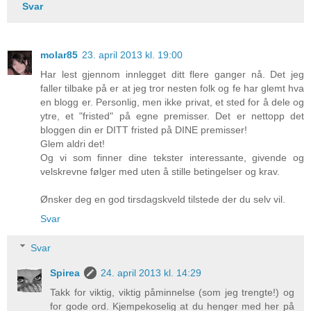
Svar
molar85
23. april 2013 kl. 19:00
Har lest gjennom innlegget ditt flere ganger nå. Det jeg
faller tilbake på er at jeg tror nesten folk og fe har glemt hva
en blogg er. Personlig, men ikke privat, et sted for å dele og
ytre, et "fristed" på egne premisser. Det er nettopp det
bloggen din er DITT fristed på DINE premisser!
Glem aldri det!
Og vi som finner dine tekster interessante, givende og
velskrevne følger med uten å stille betingelser og krav.
Ønsker deg en god tirsdagskveld tilstede der du selv vil.
Svar
Svar
Spirea
24. april 2013 kl. 14:29
Takk for viktig, viktig påminnelse (som jeg trengte!) og
for gode ord. Kjempekoselig at du henger med her på