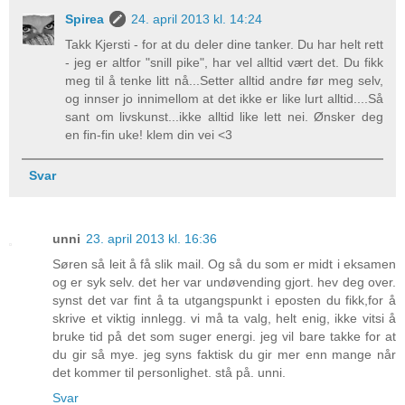
Spirea
24. april 2013 kl. 14:24
Takk Kjersti - for at du deler dine tanker. Du har helt rett
- jeg er altfor "snill pike", har vel alltid vært det. Du fikk
meg til å tenke litt nå...Setter alltid andre før meg selv,
og innser jo innimellom at det ikke er like lurt alltid....Så
sant om livskunst...ikke alltid like lett nei. Ønsker deg
en fin-fin uke! klem din vei <3
Svar
unni
23. april 2013 kl. 16:36
Søren så leit å få slik mail. Og så du som er midt i eksamen
og er syk selv. det her var undøvending gjort. hev deg over.
synst det var fint å ta utgangspunkt i eposten du fikk,for å
skrive et viktig innlegg. vi må ta valg, helt enig, ikke vitsi å
bruke tid på det som suger energi. jeg vil bare takke for at
du gir så mye. jeg syns faktisk du gir mer enn mange når
det kommer til personlighet. stå på. unni.
Svar