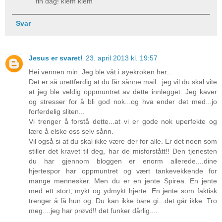
fin dag! klem klem
Svar
Jesus er svaret!
23. april 2013 kl. 19:57
Hei vennen min. Jeg ble våt i øyekroken her...
Det er så urettferdig at du får sånne mail...jeg vil du skal vite
at jeg ble veldig oppmuntret av dette innlegget. Jeg kaver
og stresser for å bli god nok...og hva ender det med...jo
forferdelig sliten...
Vi trenger å forstå dette...at vi er gode nok uperfekte og
lære å elske oss selv sånn.
Vil også si at du skal ikke være der for alle. Er det noen som
stiller det kravet til deg, har de misforstått!! Den tjenesten
du har gjennom bloggen er enorm allerede....dine
hjertespor har oppmuntret og vært tankevekkende for
mange mennesker. Men du er en jente Spirea. En jente
med ett stort, mykt og ydmykt hjerte. En jente som faktisk
trenger å få hun og. Du kan ikke bare gi...det går ikke. Tro
meg....jeg har prøvd!! det funker dårlig....