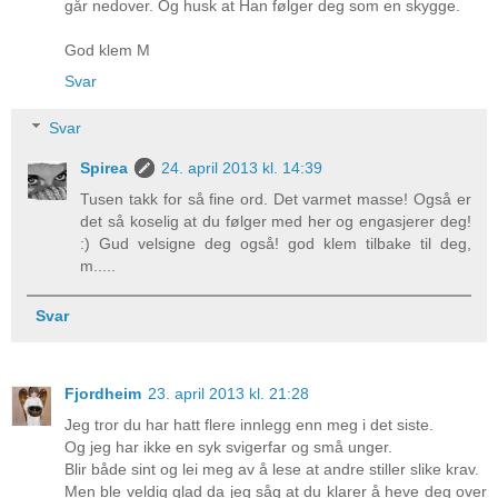
går nedover. Og husk at Han følger deg som en skygge.
God klem M
Svar
Svar
Spirea
24. april 2013 kl. 14:39
Tusen takk for så fine ord. Det varmet masse! Også er
det så koselig at du følger med her og engasjerer deg!
:) Gud velsigne deg også! god klem tilbake til deg,
m.....
Svar
Fjordheim
23. april 2013 kl. 21:28
Jeg tror du har hatt flere innlegg enn meg i det siste.
Og jeg har ikke en syk svigerfar og små unger.
Blir både sint og lei meg av å lese at andre stiller slike krav.
Men ble veldig glad da jeg såg at du klarer å heve deg over