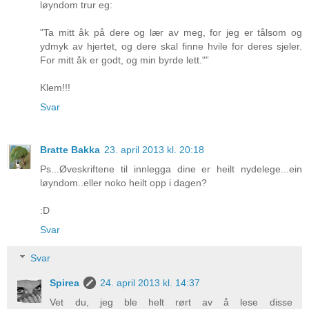
løyndom trur eg:
"Ta mitt åk på dere og lær av meg, for jeg er tålsom og
ydmyk av hjertet, og dere skal finne hvile for deres sjeler.
For mitt åk er godt, og min byrde lett."”
Klem!!!
Svar
Bratte Bakka
23. april 2013 kl. 20:18
Ps...Øveskriftene til innlegga dine er heilt nydelege...ein
løyndom..eller noko heilt opp i dagen?
:D
Svar
Svar
Spirea
24. april 2013 kl. 14:37
Vet du, jeg ble helt rørt av å lese disse