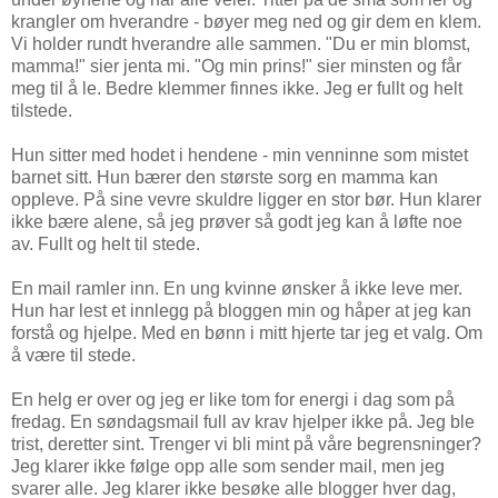
krangler om hverandre - bøyer meg ned og gir dem en klem.
Vi holder rundt hverandre alle sammen. "Du er min blomst,
mamma!" sier jenta mi. "Og min prins!" sier minsten og får
meg til å le. Bedre klemmer finnes ikke. Jeg er fullt og helt
tilstede.
Hun sitter med hodet i hendene - min venninne som mistet
barnet sitt. Hun bærer den største sorg en mamma kan
oppleve. På sine vevre skuldre ligger en stor bør. Hun klarer
ikke bære alene, så jeg prøver så godt jeg kan å løfte noe
av. Fullt og helt til stede.
En mail ramler inn. En ung kvinne ønsker å ikke leve mer.
Hun har lest et innlegg på bloggen min og håper at jeg kan
forstå og hjelpe. Med en bønn i mitt hjerte tar jeg et valg. Om
å være til stede.
En helg er over og jeg er like tom for energi i dag som på
fredag. En søndagsmail full av krav hjelper ikke på. Jeg ble
trist, deretter sint. Trenger vi bli mint på våre begrensninger?
Jeg klarer ikke følge opp alle som sender mail, men jeg
svarer alle. Jeg klarer ikke besøke alle blogger hver dag,