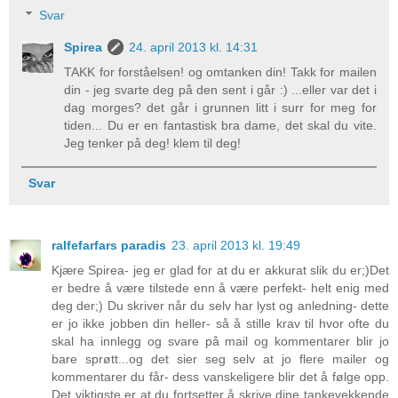
Svar
Spirea
24. april 2013 kl. 14:31
TAKK for forståelsen! og omtanken din! Takk for mailen
din - jeg svarte deg på den sent i går :) ...eller var det i
dag morges? det går i grunnen litt i surr for meg for
tiden... Du er en fantastisk bra dame, det skal du vite.
Jeg tenker på deg! klem til deg!
Svar
ralfefarfars paradis
23. april 2013 kl. 19:49
Kjære Spirea- jeg er glad for at du er akkurat slik du er;)Det
er bedre å være tilstede enn å være perfekt- helt enig med
deg der;) Du skriver når du selv har lyst og anledning- dette
er jo ikke jobben din heller- så å stille krav til hvor ofte du
skal ha innlegg og svare på mail og kommentarer blir jo
bare sprøtt...og det sier seg selv at jo flere mailer og
kommentarer du får- dess vanskeligere blir det å følge opp.
Det viktigste er at du fortsetter å skrive dine tankevekkende