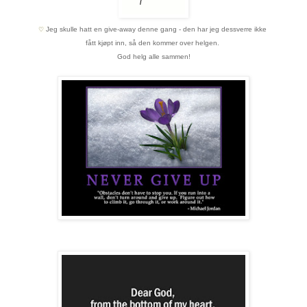
Jeg skulle hatt en give-away denne gang - den har jeg dessverre ikke
♡
fått kjøpt inn,
så den kommer over helgen.
God helg alle sammen!