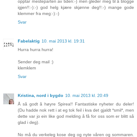
opptar mesteparten av tiden:-) men gleder meg til å blogge
igjen!!:-):-) god helg kjære skjønne deg!!:-) mange gode
klemmer fra meg:-):-)
Svar
Fabelaktig
10. mai 2013 kl. 19:31
Hurra hurra hurra!
Sender deg mail :)
klemklem
Svar
Kristina, nord i bygdo
10. mai 2013 kl. 20:49
Å så godt å høyre Spirea!! Fantastiske nyheter du deler!
(Du hadde nok rett i at eg tok feil i kva det gjaldt *smil*, men
dette var jo ein like god melding å få for oss som er blitt så
glad i deg).
No må du verkeleg kose deg og nyte våren og sommaren.