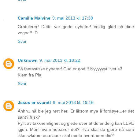
Camilla Malvine
9. mai 2013 kl. 17:38
Gratulerer! Dette var gode nyheter! Veldig glad på dine
vegne!! :D
Svar
Unknown
9. mai 2013 kl. 18:22
Så fantastiske nyheter! Gud er god!!! Nyyyyyyt livet <3
Klem fra Pia
Svar
Jesus er svaret!
9. mai 2013 kl. 19:16
Åhhh...nå ble jeg rørt her. Er liksom mye å fordøye...er det
sant? frisk?
Fyllt av takknemlighet og glede over at du endelig kan LEVE
igjen. Men hva innebærer det? Hva skal du gjøre nå som
ikke sykdom og plager skal oppta hverdagen din?