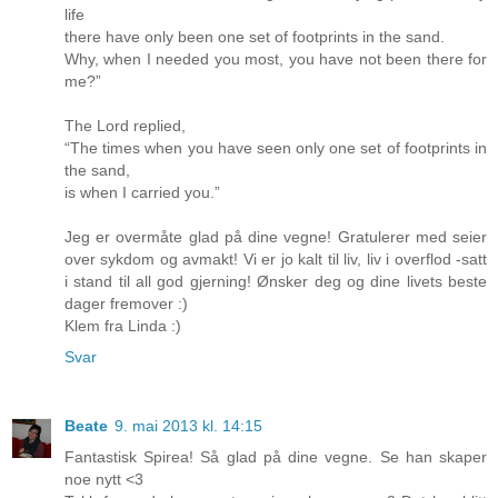
life
there have only been one set of footprints in the sand.
Why, when I needed you most, you have not been there for
me?”
The Lord replied,
“The times when you have seen only one set of footprints in
the sand,
is when I carried you.”
Jeg er overmåte glad på dine vegne! Gratulerer med seier
over sykdom og avmakt! Vi er jo kalt til liv, liv i overflod -satt
i stand til all god gjerning! Ønsker deg og dine livets beste
dager fremover :)
Klem fra Linda :)
Svar
Beate
9. mai 2013 kl. 14:15
Fantastisk Spirea! Så glad på dine vegne. Se han skaper
noe nytt <3