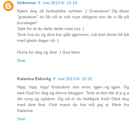
Unknown
9. mai 2013 kl. 15:18
Kjære deg så fantastiske nyheter :) Gratulerer! Og disse
"gratulerer" du får nå er nok mye viktigere enn de vi får på
bursdager!
Takk for at du delte dette med oss :)
Tenk hva du og dine har gått igjennom, må livet deres bli fylt
med glade dager nå :)
Hurra for deg og dine :) God klem
Svar
Katarina Eidsvåg
9. mai 2013 kl. 15:32
Hipp, hipp, hipp! Gratulerer min venn, igjen og igjen. Og
takk Gud for deg og denne bloggen. Tenk at den ble til p.g.a
din sorg og sykdom. Og nå er du heldigvis frisk! Gled deg
med dine fine. Flott mann du har må jeg si. Klem fra
Katarina
Svar