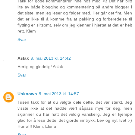
Takk for gode kommentarer inne hos meg <3 Det har blitt
lite av både blogging og kommentering på andre blogger i
det siste, men jeg leser og følger med. Her går det fint. Men
det er ikke til å komme fra at pakking og forberedelse til
flytting er slitsomt, selv om jeg kjenner i hjertet at det er helt
rett. Klem
Svar
Aslak
9. mai 2013 kl. 14:42
Herlig og gledelig! Aslak
Svar
Unknown
9. mai 2013 kl. 14:57
Tusen takk for at du valgte dele dette, det var sterkt. Jeg
visste ikke at det hadde vært såpass mye for deg, men
skjønner du har hatt det veldig vanskelig. Jeg er kjempe
glad for å lese dette, det gjorde inntrykk. Lev og nyt livet :-)
Hurra!!! Klem, Elena
Svar