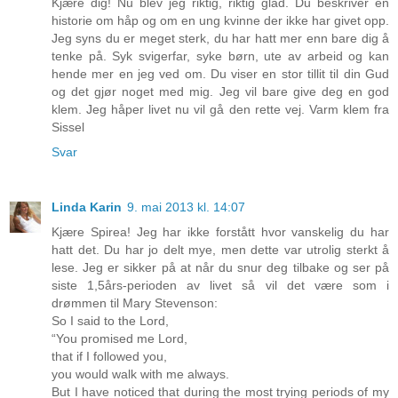
Kjære dig! Nu blev jeg riktig, riktig glad. Du beskriver en
historie om håp og om en ung kvinne der ikke har givet opp.
Jeg syns du er meget sterk, du har hatt mer enn bare dig å
tenke på. Syk svigerfar, syke børn, ute av arbeid og kan
hende mer en jeg ved om. Du viser en stor tillit til din Gud
og det gjør noget med mig. Jeg vil bare give deg en god
klem. Jeg håper livet nu vil gå den rette vej. Varm klem fra
Sissel
Svar
Linda Karin
9. mai 2013 kl. 14:07
Kjære Spirea! Jeg har ikke forstått hvor vanskelig du har
hatt det. Du har jo delt mye, men dette var utrolig sterkt å
lese. Jeg er sikker på at når du snur deg tilbake og ser på
siste 1,5års-perioden av livet så vil det være som i
drømmen til Mary Stevenson:
So I said to the Lord,
“You promised me Lord,
that if I followed you,
you would walk with me always.
But I have noticed that during the most trying periods of my