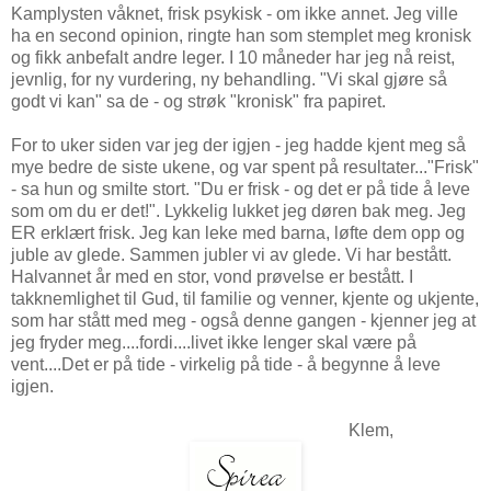
Kamplysten våknet, frisk psykisk - om ikke annet. Jeg ville
ha en second opinion, ringte han som stemplet meg kronisk
og fikk anbefalt andre leger. I 10 måneder har jeg nå reist,
jevnlig, for ny vurdering, ny behandling. "Vi skal gjøre så
godt vi kan" sa de - og strøk "kronisk" fra papiret.
For to uker siden var jeg der igjen - jeg hadde kjent meg så
mye bedre de siste ukene, og var spent på resultater..."Frisk"
- sa hun og smilte stort. "Du er frisk - og det er på tide å leve
som om du er det!". Lykkelig lukket jeg døren bak meg. Jeg
ER erklært frisk. Jeg kan leke med barna, løfte dem opp og
juble av glede. Sammen jubler vi av glede. Vi har bestått.
Halvannet år med en stor, vond prøvelse er bestått. I
takknemlighet til Gud, til familie og venner, kjente og ukjente,
som har stått med meg - også denne gangen - kjenner jeg at
jeg fryder meg....fordi....livet ikke lenger skal være på
vent....Det er på tide - virkelig på tide - å begynne å leve
igjen.
Klem,