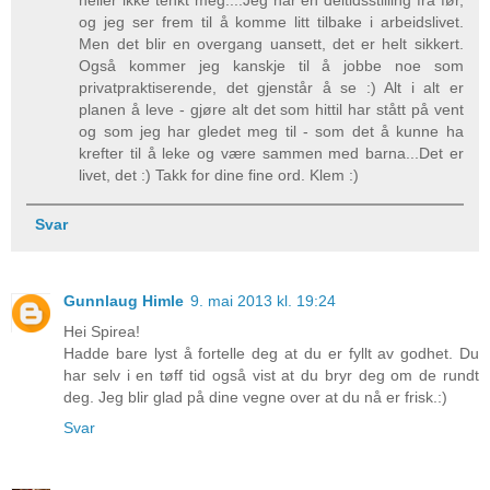
heller ikke tenkt meg....Jeg har en deltidsstilling fra før,
og jeg ser frem til å komme litt tilbake i arbeidslivet.
Men det blir en overgang uansett, det er helt sikkert.
Også kommer jeg kanskje til å jobbe noe som
privatpraktiserende, det gjenstår å se :) Alt i alt er
planen å leve - gjøre alt det som hittil har stått på vent
og som jeg har gledet meg til - som det å kunne ha
krefter til å leke og være sammen med barna...Det er
livet, det :) Takk for dine fine ord. Klem :)
Svar
Gunnlaug Himle
9. mai 2013 kl. 19:24
Hei Spirea!
Hadde bare lyst å fortelle deg at du er fyllt av godhet. Du
har selv i en tøff tid også vist at du bryr deg om de rundt
deg. Jeg blir glad på dine vegne over at du nå er frisk.:)
Svar