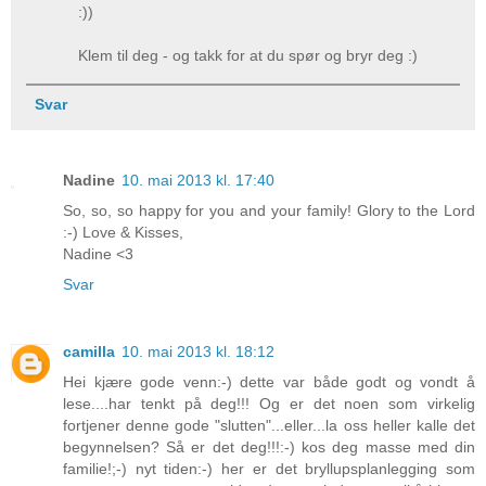
:))
Klem til deg - og takk for at du spør og bryr deg :)
Svar
Nadine
10. mai 2013 kl. 17:40
So, so, so happy for you and your family! Glory to the Lord
:-) Love & Kisses,
Nadine <3
Svar
camilla
10. mai 2013 kl. 18:12
Hei kjære gode venn:-) dette var både godt og vondt å
lese....har tenkt på deg!!! Og er det noen som virkelig
fortjener denne gode "slutten"...eller...la oss heller kalle det
begynnelsen? Så er det deg!!!:-) kos deg masse med din
familie!;-) nyt tiden:-) her er det bryllupsplanlegging som