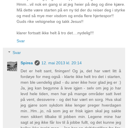
Hmm...vil nok en gang si at jeg heier på deg og dine kjære.
Må dette være starten på en ny tid der du reiser deg i styrke
og med så mye mer visdom og enda flere hjertespor!!
Guds rike velsignelse og takk Jesus!!
klarer fortsatt ikke helt å tro det....nydelig!!!
Svar
Svar
Spirea
12. mai 2013 kl. 20:14
Det er helt sant, finingen! Og ja, det har vært litt å
fordøye for meg også - klarte ikke helt tro det i starten,
men ble uendelig glad - du aner ikke hvor glad jeg er :)
Ja, jeg kan begynne å leve igjen - selv om jeg jo har
levd hele tiden, men har på mange områder satt livet
på vent, dessverre - og det har vært en sorg. Hva skal
jeg gjøre som sykdom ikke lenger preger hverdagen
min...Hm...jo, nå som jeg er frisk igjen skal jeg sakte
men sikkert tilbake til jobben min. Legene mine har
sagt at jeg ikke får lov til å jobbe fullt, og det kunne jeg