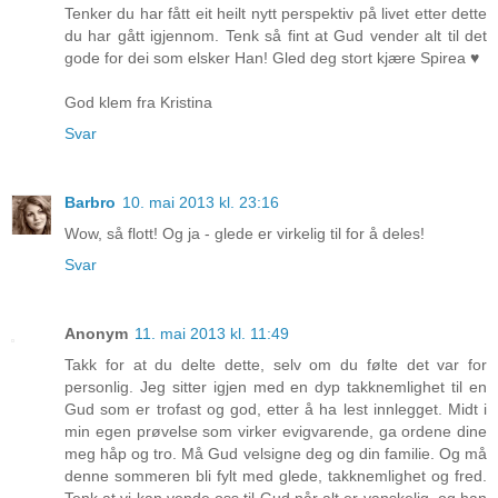
Tenker du har fått eit heilt nytt perspektiv på livet etter dette
du har gått igjennom. Tenk så fint at Gud vender alt til det
gode for dei som elsker Han! Gled deg stort kjære Spirea ♥
God klem fra Kristina
Svar
Barbro
10. mai 2013 kl. 23:16
Wow, så flott! Og ja - glede er virkelig til for å deles!
Svar
Anonym
11. mai 2013 kl. 11:49
Takk for at du delte dette, selv om du følte det var for
personlig. Jeg sitter igjen med en dyp takknemlighet til en
Gud som er trofast og god, etter å ha lest innlegget. Midt i
min egen prøvelse som virker evigvarende, ga ordene dine
meg håp og tro. Må Gud velsigne deg og din familie. Og må
denne sommeren bli fylt med glede, takknemlighet og fred.
Tenk at vi kan vende oss til Gud når alt er vanskelig, og han