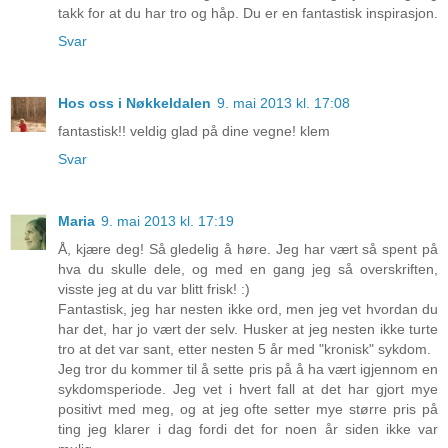
takk for at du har tro og håp. Du er en fantastisk inspirasjon.
Svar
Hos oss i Nøkkeldalen
9. mai 2013 kl. 17:08
fantastisk!! veldig glad på dine vegne! klem
Svar
Maria
9. mai 2013 kl. 17:19
Å, kjære deg! Så gledelig å høre. Jeg har vært så spent på
hva du skulle dele, og med en gang jeg så overskriften,
visste jeg at du var blitt frisk! :)
Fantastisk, jeg har nesten ikke ord, men jeg vet hvordan du
har det, har jo vært der selv. Husker at jeg nesten ikke turte
tro at det var sant, etter nesten 5 år med "kronisk" sykdom.
Jeg tror du kommer til å sette pris på å ha vært igjennom en
sykdomsperiode. Jeg vet i hvert fall at det har gjort mye
positivt med meg, og at jeg ofte setter mye større pris på
ting jeg klarer i dag fordi det for noen år siden ikke var