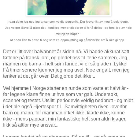
I dag deler jeg noe jeg anser som veldig personlig. Det krever litt av meg å dele dette.
Jeg velger likevel å gjøre det - fordi jeg mener gleder er til for å deles - og fordi jeg av hele
mitt hjerte håper -
at noen kan ta dette til seg som en oppmuntring og påminnelse om å ikke gi opp...
Det er litt over halvannet år siden nå. Vi hadde akkurat satt
føttene på fransk jord, og gledet oss til ferie sammen. Jeg,
mannen og barna - helt sør i landet vi er så glade i. Lykke!
Få timer senere kjenner jeg meg uvel. Noe er galt, men jeg
tenker at det går over. Det gjorde det ikke...
Vel hjemme i Norge starter en runde som varte et halvt år -
før legene klarte finne ut hva som var galt. Undersøkt,
scannet og testet. Utslitt, periodevis veldig nedbrutt - og midt
i det ble også Hjertespor til...Samvittigheten river - overfor
barn og mann, for mamman orket ikke, klarte ikke, kunne
ikke - mens pappan, min fantastiske helt som aldri klager,
fikk så altfor mye ansvar...