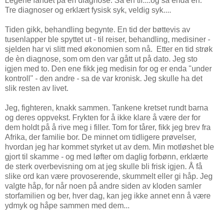
Legene landet på en diagnose. Så en til....og så enda en.
Tre diagnoser og erklært fysisk syk, veldig syk....
Tiden gikk, behandling begynte. En tid der bøttevis av
tusenlapper ble spyttet ut - til reiser, behandling, medisiner -
sjelden har vi slitt med økonomien som nå. Etter en tid strøk
de èn diagnose, som om den var gått ut på dato. Jeg sto
igjen med to. Den ene fikk jeg medisin for og er enda "under
kontroll" - den andre - sa de var kronisk. Jeg skulle ha det
slik resten av livet.
Jeg, fighteren, knakk sammen. Tankene kretset rundt barna
og deres oppvekst. Frykten for å ikke klare å være der for
dem holdt på å rive meg i filler. Tom for tårer, fikk jeg brev fra
Afrika, der familie bor. De minnet om tidligere prøvelser,
hvordan jeg har kommet styrket ut av dem. Min motløshet ble
gjort til skamme - og med løfter om daglig forbønn, erklærte
de sterk overbevisning om at jeg skulle bli frisk igjen. Å få
slike ord kan være provoserende, skummelt eller gi håp. Jeg
valgte håp, for når noen på andre siden av kloden samler
storfamilien og ber, hver dag, kan jeg ikke annet enn å være
ydmyk og håpe sammen med dem...