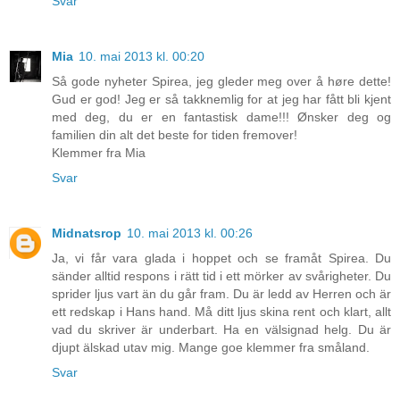
Svar
Mia
10. mai 2013 kl. 00:20
Så gode nyheter Spirea, jeg gleder meg over å høre dette!
Gud er god! Jeg er så takknemlig for at jeg har fått bli kjent
med deg, du er en fantastisk dame!!! Ønsker deg og
familien din alt det beste for tiden fremover!
Klemmer fra Mia
Svar
Midnatsrop
10. mai 2013 kl. 00:26
Ja, vi får vara glada i hoppet och se framåt Spirea. Du
sänder alltid respons i rätt tid i ett mörker av svårigheter. Du
sprider ljus vart än du går fram. Du är ledd av Herren och är
ett redskap i Hans hand. Må ditt ljus skina rent och klart, allt
vad du skriver är underbart. Ha en välsignad helg. Du är
djupt älskad utav mig. Mange goe klemmer fra småland.
Svar