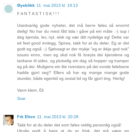
Øyeblikk
11. mai 2013 kl. 19:13
F A N T A S T I S K ! ! !
Usedvanlig gode nyheter, det må berre føles så enormt
deilig! No har du mest fått tida i gåve på ein måte :-) sup i
deg kjensla, lev, nyt, elsk og vær ditt nydelige eg! Dette var
eit feel good innlegg, Spirea, takk for at du deler. Eg ar det
godt eg også :-) Sjølvsagt er der mykje "eg er ikkje god nok"
issues enno, men eg skal nok få brøyta dei kjenslene og
tankane til sides, og plutselig ein dag så hopper og tramper
eg på dei. Muligens ein lite riverdans på dei vonde følelsene
hadde gjort seg? Ellers så har eg mange mange gode
stunder, både egentid og sosial tid og får gjort ting. Herlig!
Varm klem, Eli
Svar
Frk Elton
11. mai 2013 kl. 20:28
Takk for at du deler det som føles veldig personlig også!
Utrolig godt å høre at du er frisk, det må være en