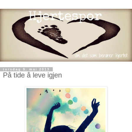
torsdag 9. mai 2013
På tide å leve igjen