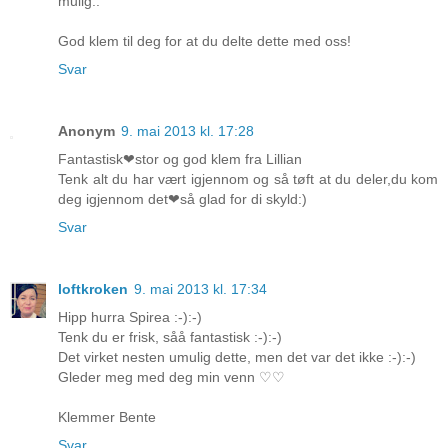
mulig..
God klem til deg for at du delte dette med oss!
Svar
Anonym
9. mai 2013 kl. 17:28
Fantastisk❤stor og god klem fra Lillian
Tenk alt du har vært igjennom og så tøft at du deler,du kom
deg igjennom det❤så glad for di skyld:)
Svar
loftkroken
9. mai 2013 kl. 17:34
Hipp hurra Spirea :-):-)
Tenk du er frisk, såå fantastisk :-):-)
Det virket nesten umulig dette, men det var det ikke :-):-)
Gleder meg med deg min venn ♡♡
Klemmer Bente
Svar