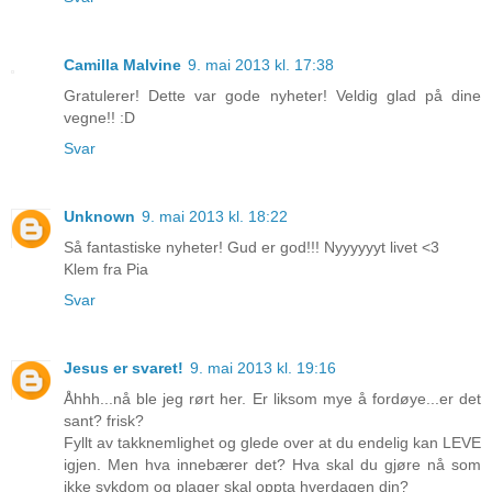
Camilla Malvine
9. mai 2013 kl. 17:38
Gratulerer! Dette var gode nyheter! Veldig glad på dine
vegne!! :D
Svar
Unknown
9. mai 2013 kl. 18:22
Så fantastiske nyheter! Gud er god!!! Nyyyyyyt livet <3
Klem fra Pia
Svar
Jesus er svaret!
9. mai 2013 kl. 19:16
Åhhh...nå ble jeg rørt her. Er liksom mye å fordøye...er det
sant? frisk?
Fyllt av takknemlighet og glede over at du endelig kan LEVE
igjen. Men hva innebærer det? Hva skal du gjøre nå som
ikke sykdom og plager skal oppta hverdagen din?