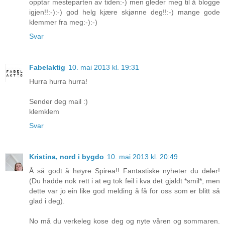
opptar mesteparten av tiden:-) men gleder meg til å blogge
igjen!!:-):-) god helg kjære skjønne deg!!:-) mange gode
klemmer fra meg:-):-)
Svar
Fabelaktig
10. mai 2013 kl. 19:31
Hurra hurra hurra!
Sender deg mail :)
klemklem
Svar
Kristina, nord i bygdo
10. mai 2013 kl. 20:49
Å så godt å høyre Spirea!! Fantastiske nyheter du deler!
(Du hadde nok rett i at eg tok feil i kva det gjaldt *smil*, men
dette var jo ein like god melding å få for oss som er blitt så
glad i deg).
No må du verkeleg kose deg og nyte våren og sommaren.