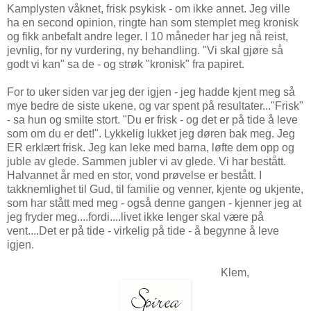
Kamplysten våknet, frisk psykisk - om ikke annet. Jeg ville
ha en second opinion, ringte han som stemplet meg kronisk
og fikk anbefalt andre leger. I 10 måneder har jeg nå reist,
jevnlig, for ny vurdering, ny behandling. "Vi skal gjøre så
godt vi kan" sa de - og strøk "kronisk" fra papiret.
For to uker siden var jeg der igjen - jeg hadde kjent meg så
mye bedre de siste ukene, og var spent på resultater..."Frisk"
- sa hun og smilte stort. "Du er frisk - og det er på tide å leve
som om du er det!". Lykkelig lukket jeg døren bak meg. Jeg
ER erklært frisk. Jeg kan leke med barna, løfte dem opp og
juble av glede. Sammen jubler vi av glede. Vi har bestått.
Halvannet år med en stor, vond prøvelse er bestått. I
takknemlighet til Gud, til familie og venner, kjente og ukjente,
som har stått med meg - også denne gangen - kjenner jeg at
jeg fryder meg....fordi....livet ikke lenger skal være på
vent....Det er på tide - virkelig på tide - å begynne å leve
igjen.
Klem,