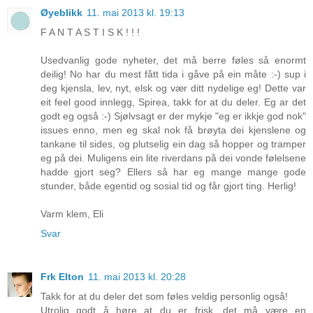
Øyeblikk
11. mai 2013 kl. 19:13
F A N T A S T I S K ! ! !
Usedvanlig gode nyheter, det må berre føles så enormt
deilig! No har du mest fått tida i gåve på ein måte :-) sup i
deg kjensla, lev, nyt, elsk og vær ditt nydelige eg! Dette var
eit feel good innlegg, Spirea, takk for at du deler. Eg ar det
godt eg også :-) Sjølvsagt er der mykje "eg er ikkje god nok"
issues enno, men eg skal nok få brøyta dei kjenslene og
tankane til sides, og plutselig ein dag så hopper og tramper
eg på dei. Muligens ein lite riverdans på dei vonde følelsene
hadde gjort seg? Ellers så har eg mange mange gode
stunder, både egentid og sosial tid og får gjort ting. Herlig!
Varm klem, Eli
Svar
Frk Elton
11. mai 2013 kl. 20:28
Takk for at du deler det som føles veldig personlig også!
Utrolig godt å høre at du er frisk, det må være en