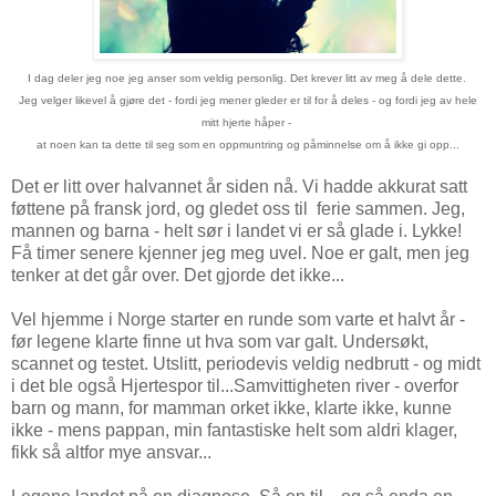
I dag deler jeg noe jeg anser som veldig personlig. Det krever litt av meg å dele dette.
Jeg velger likevel å gjøre det - fordi jeg mener gleder er til for å deles - og fordi jeg av hele
mitt hjerte håper -
at noen kan ta dette til seg som en oppmuntring og påminnelse om å ikke gi opp...
Det er litt over halvannet år siden nå. Vi hadde akkurat satt
føttene på fransk jord, og gledet oss til ferie sammen. Jeg,
mannen og barna - helt sør i landet vi er så glade i. Lykke!
Få timer senere kjenner jeg meg uvel. Noe er galt, men jeg
tenker at det går over. Det gjorde det ikke...
Vel hjemme i Norge starter en runde som varte et halvt år -
før legene klarte finne ut hva som var galt. Undersøkt,
scannet og testet. Utslitt, periodevis veldig nedbrutt - og midt
i det ble også Hjertespor til...Samvittigheten river - overfor
barn og mann, for mamman orket ikke, klarte ikke, kunne
ikke - mens pappan, min fantastiske helt som aldri klager,
fikk så altfor mye ansvar...