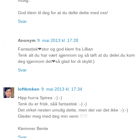
mulig..
God klem til deg for at du delte dette med oss!
Svar
Anonym
9. mai 2013 kl. 17:28
Fantastisk❤stor og god klem fra Lillian
Tenk alt du har vært igjennom og så tøft at du deler,du kom
deg igjennom det❤så glad for di skyld:)
Svar
loftkroken
9. mai 2013 kl. 17:34
Hipp hurra Spirea :-):-)
Tenk du er frisk, såå fantastisk :-):-)
Det virket nesten umulig dette, men det var det ikke :-):-)
Gleder meg med deg min venn ♡♡
Klemmer Bente
Svar