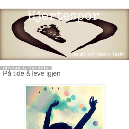
torsdag 9. mai 2013
På tide å leve igjen