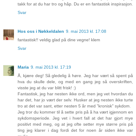
takk for at du har tro og håp. Du er en fantastisk inspirasjon.
Svar
Hos oss i Nøkkeldalen
9. mai 2013 kl. 17:08
fantastisk!! veldig glad på dine vegne! klem
Svar
Maria
9. mai 2013 kl. 17:19
Å, kjære deg! Så gledelig å høre. Jeg har vært så spent på
hva du skulle dele, og med en gang jeg så overskriften,
visste jeg at du var blitt frisk! :)
Fantastisk, jeg har nesten ikke ord, men jeg vet hvordan du
har det, har jo vært der selv. Husker at jeg nesten ikke turte
tro at det var sant, etter nesten 5 år med "kronisk" sykdom.
Jeg tror du kommer til å sette pris på å ha vært igjennom en
sykdomsperiode. Jeg vet i hvert fall at det har gjort mye
positivt med meg, og at jeg ofte setter mye større pris på
ting jeg klarer i dag fordi det for noen år siden ikke var