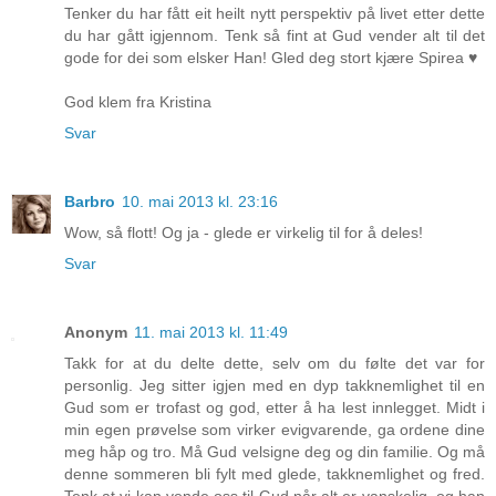
Tenker du har fått eit heilt nytt perspektiv på livet etter dette
du har gått igjennom. Tenk så fint at Gud vender alt til det
gode for dei som elsker Han! Gled deg stort kjære Spirea ♥
God klem fra Kristina
Svar
Barbro
10. mai 2013 kl. 23:16
Wow, så flott! Og ja - glede er virkelig til for å deles!
Svar
Anonym
11. mai 2013 kl. 11:49
Takk for at du delte dette, selv om du følte det var for
personlig. Jeg sitter igjen med en dyp takknemlighet til en
Gud som er trofast og god, etter å ha lest innlegget. Midt i
min egen prøvelse som virker evigvarende, ga ordene dine
meg håp og tro. Må Gud velsigne deg og din familie. Og må
denne sommeren bli fylt med glede, takknemlighet og fred.
Tenk at vi kan vende oss til Gud når alt er vanskelig, og han