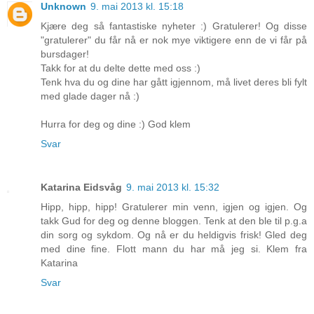
Unknown
9. mai 2013 kl. 15:18
Kjære deg så fantastiske nyheter :) Gratulerer! Og disse
"gratulerer" du får nå er nok mye viktigere enn de vi får på
bursdager!
Takk for at du delte dette med oss :)
Tenk hva du og dine har gått igjennom, må livet deres bli fylt
med glade dager nå :)
Hurra for deg og dine :) God klem
Svar
Katarina Eidsvåg
9. mai 2013 kl. 15:32
Hipp, hipp, hipp! Gratulerer min venn, igjen og igjen. Og
takk Gud for deg og denne bloggen. Tenk at den ble til p.g.a
din sorg og sykdom. Og nå er du heldigvis frisk! Gled deg
med dine fine. Flott mann du har må jeg si. Klem fra
Katarina
Svar