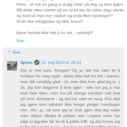
Hmm...vil nok en gang si at jeg heier på deg og dine kjære.
Må dette være starten på en ny tid der du reiser deg i styrke
og med så mye mer visdom og enda flere hjertespor!!
Guds rike velsignelse og takk Jesus!!
klarer fortsatt ikke helt å tro det....nydelig!!!
Svar
Svar
Spirea
12. mai 2013 kl. 20:14
Det er helt sant, finingen! Og ja, det har vært litt å
fordøye for meg også - klarte ikke helt tro det i starten,
men ble uendelig glad - du aner ikke hvor glad jeg er :)
Ja, jeg kan begynne å leve igjen - selv om jeg jo har
levd hele tiden, men har på mange områder satt livet
på vent, dessverre - og det har vært en sorg. Hva skal
jeg gjøre som sykdom ikke lenger preger hverdagen
min...Hm...jo, nå som jeg er frisk igjen skal jeg sakte
men sikkert tilbake til jobben min. Legene mine har
sagt at jeg ikke får lov til å jobbe fullt, og det kunne jeg