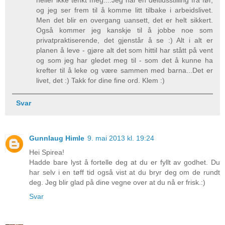
heller ikke tenkt meg....Jeg har en deltidsstilling fra før,
og jeg ser frem til å komme litt tilbake i arbeidslivet.
Men det blir en overgang uansett, det er helt sikkert.
Også kommer jeg kanskje til å jobbe noe som
privatpraktiserende, det gjenstår å se :) Alt i alt er
planen å leve - gjøre alt det som hittil har stått på vent
og som jeg har gledet meg til - som det å kunne ha
krefter til å leke og være sammen med barna...Det er
livet, det :) Takk for dine fine ord. Klem :)
Svar
Gunnlaug Himle
9. mai 2013 kl. 19:24
Hei Spirea!
Hadde bare lyst å fortelle deg at du er fyllt av godhet. Du
har selv i en tøff tid også vist at du bryr deg om de rundt
deg. Jeg blir glad på dine vegne over at du nå er frisk.:)
Svar