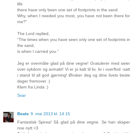
life
there have only been one set of footprints in the sand.
Why, when I needed you most, you have not been there for
me?”
The Lord replied,
“The times when you have seen only one set of footprints in
the sand,
is when I carried you.”
Jeg er overmåte glad på dine vegne! Gratulerer med seier
over sykdom og avmakt! Vi er jo kalt til liv, liv i overflod -satt
i stand til all god gjerning! Ønsker deg og dine livets beste
dager fremover :)
Klem fra Linda :)
Svar
Beate
9. mai 2013 kl. 14:15
Fantastisk Spirea! Så glad på dine vegne. Se han skaper
noe nytt <3