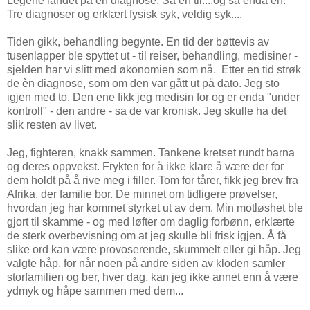
Legene landet på en diagnose. Så en til....og så enda en.
Tre diagnoser og erklært fysisk syk, veldig syk....
Tiden gikk, behandling begynte. En tid der bøttevis av
tusenlapper ble spyttet ut - til reiser, behandling, medisiner -
sjelden har vi slitt med økonomien som nå. Etter en tid strøk
de èn diagnose, som om den var gått ut på dato. Jeg sto
igjen med to. Den ene fikk jeg medisin for og er enda "under
kontroll" - den andre - sa de var kronisk. Jeg skulle ha det
slik resten av livet.
Jeg, fighteren, knakk sammen. Tankene kretset rundt barna
og deres oppvekst. Frykten for å ikke klare å være der for
dem holdt på å rive meg i filler. Tom for tårer, fikk jeg brev fra
Afrika, der familie bor. De minnet om tidligere prøvelser,
hvordan jeg har kommet styrket ut av dem. Min motløshet ble
gjort til skamme - og med løfter om daglig forbønn, erklærte
de sterk overbevisning om at jeg skulle bli frisk igjen. Å få
slike ord kan være provoserende, skummelt eller gi håp. Jeg
valgte håp, for når noen på andre siden av kloden samler
storfamilien og ber, hver dag, kan jeg ikke annet enn å være
ydmyk og håpe sammen med dem...