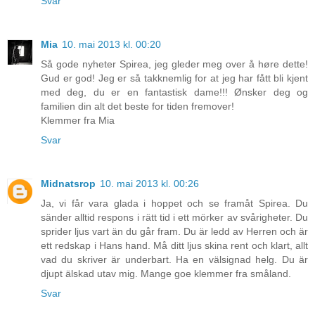
Svar
Mia
10. mai 2013 kl. 00:20
Så gode nyheter Spirea, jeg gleder meg over å høre dette!
Gud er god! Jeg er så takknemlig for at jeg har fått bli kjent
med deg, du er en fantastisk dame!!! Ønsker deg og
familien din alt det beste for tiden fremover!
Klemmer fra Mia
Svar
Midnatsrop
10. mai 2013 kl. 00:26
Ja, vi får vara glada i hoppet och se framåt Spirea. Du
sänder alltid respons i rätt tid i ett mörker av svårigheter. Du
sprider ljus vart än du går fram. Du är ledd av Herren och är
ett redskap i Hans hand. Må ditt ljus skina rent och klart, allt
vad du skriver är underbart. Ha en välsignad helg. Du är
djupt älskad utav mig. Mange goe klemmer fra småland.
Svar