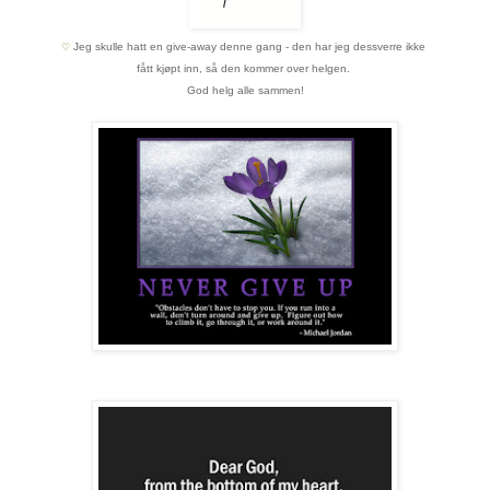
Jeg skulle hatt en give-away denne gang - den har jeg dessverre ikke
♡
fått kjøpt inn,
så den kommer over helgen.
God helg alle sammen!