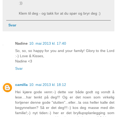
:))
Klem til deg - og takk for at du spør og bryr deg :)
Svar
Nadine
10. mai 2013 kl. 17:40
So, so, so happy for you and your family! Glory to the Lord
:-) Love & Kisses,
Nadine <3
Svar
camilla
10. mai 2013 kl. 18:12
Hei kjære gode venn:-) dette var både godt og vondt å
lese....har tenkt på deg!!! Og er det noen som virkelig
fortjener denne gode "slutten"...eller...la oss heller kalle det
begynnelsen? Så er det deg!!!:-) kos deg masse med din
familie!;-) nyt tiden:-) her er det bryllupsplanlegging som