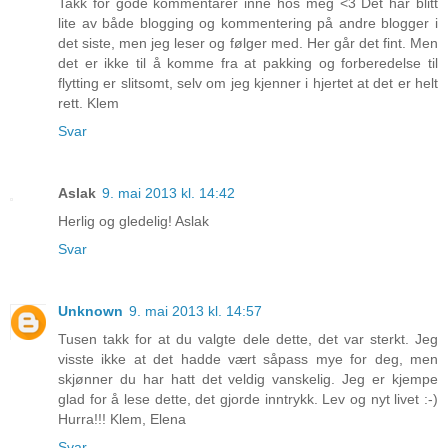
Takk for gode kommentarer inne hos meg <3 Det har blitt
lite av både blogging og kommentering på andre blogger i
det siste, men jeg leser og følger med. Her går det fint. Men
det er ikke til å komme fra at pakking og forberedelse til
flytting er slitsomt, selv om jeg kjenner i hjertet at det er helt
rett. Klem
Svar
Aslak
9. mai 2013 kl. 14:42
Herlig og gledelig! Aslak
Svar
Unknown
9. mai 2013 kl. 14:57
Tusen takk for at du valgte dele dette, det var sterkt. Jeg
visste ikke at det hadde vært såpass mye for deg, men
skjønner du har hatt det veldig vanskelig. Jeg er kjempe
glad for å lese dette, det gjorde inntrykk. Lev og nyt livet :-)
Hurra!!! Klem, Elena
Svar