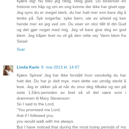
Kjære dig! Nu blev jeg riktig, riktig glad. Du beskriver en
historie om håp og om en ung kvinne der ikke har givet opp.
Jeg syns du er meget sterk, du har hatt mer enn bare dig å
tenke på. Syk svigerfar, syke børn, ute av arbeid og kan
hende mer en jeg ved om. Du viser en stor tillit til din Gud
og det gjør noget med mig. Jeg vil bare give deg en god
klem. Jeg håper livet nu vil gå den rette vej. Varm klem fra
Sissel
Svar
Linda Karin
9. mai 2013 kl. 14:07
Kjære Spirea! Jeg har ikke forstått hvor vanskelig du har
hatt det. Du har jo delt mye, men dette var utrolig sterkt å
lese. Jeg er sikker på at når du snur deg tilbake og ser på
siste 1,5års-perioden av livet så vil det være som i
drømmen til Mary Stevenson:
So I said to the Lord,
“You promised me Lord,
that if I followed you,
you would walk with me always.
But I have noticed that during the most trying periods of my