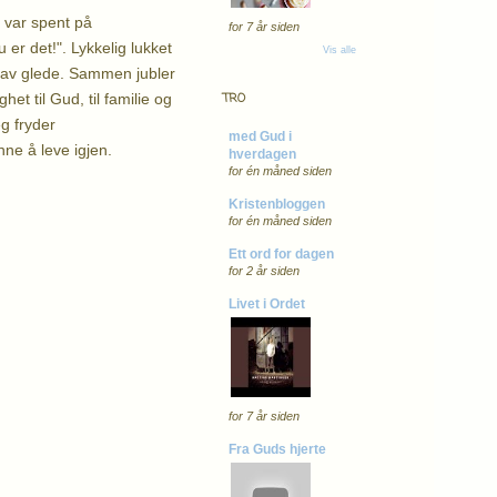
g var spent på
for 7 år siden
u er det!". Lykkelig lukket
Vis alle
e av glede. Sammen jubler
et til Gud, til familie og
TRO
g fryder
med Gud i
ynne å leve igjen.
hverdagen
for én måned siden
Kristenbloggen
for én måned siden
Ett ord for dagen
for 2 år siden
Livet i Ordet
for 7 år siden
Fra Guds hjerte