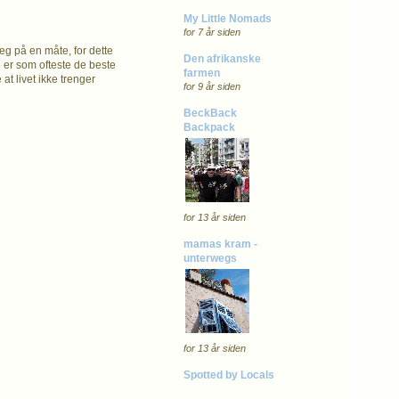
My Little Nomads
for 7 år siden
deg på en måte, for dette
Den afrikanske
e er som ofteste de beste
farmen
at livet ikke trenger
for 9 år siden
BeckBack
Backpack
for 13 år siden
mamas kram -
unterwegs
for 13 år siden
Spotted by Locals