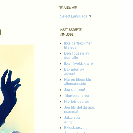
TRANSLATE
Select Language
▼
n
MEST BESØKTE
INNLEGG
Ikke perfekt - men
til stede!
Den flotteste av
dem alle
Ikke i kveld, kjære
Baksiden av
advent
Når en blogg blir
allemannseie
Jeg sier opp!
Tilgivelsens vei
Hjertets begjær
Jeg blir det du gjør,
mamma!
Jakten på
ærligheten
Ekteskapsvalg