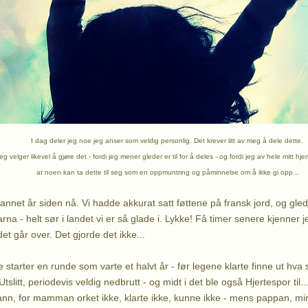
I dag deler jeg noe jeg anser som veldig personlig. Det krever litt av meg å dele dette.
eg velger likevel å gjøre det - fordi jeg mener gleder er til for å deles - og fordi jeg av hele mitt hje
at noen kan ta dette til seg som en oppmuntring og påminnelse om å ikke gi opp...
lvannet år siden nå. Vi hadde akkurat satt føttene på fransk jord, og gle
a - helt sør i landet vi er så glade i. Lykke! Få timer senere kjenner j
et går over. Det gjorde det ikke...
starter en runde som varte et halvt år - før legene klarte finne ut hva
tslitt, periodevis veldig nedbrutt - og midt i det ble også Hjertespor til.
nn, for mamman orket ikke, klarte ikke, kunne ikke - mens pappan, min