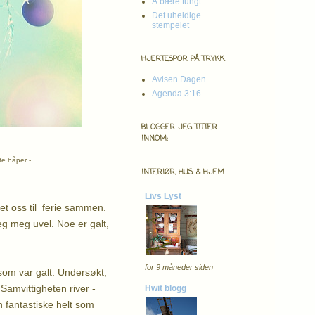
Å bære tungt
Det uheldige
stempelet
HJERTESPOR PÅ TRYKK
Avisen Dagen
Agenda 3:16
BLOGGER JEG TITTER
INNOM:
rte håper -
INTERIØR, HUS & HJEM
Livs Lyst
det oss til ferie sammen.
eg meg uvel. Noe er galt,
for 9 måneder siden
 som var galt. Undersøkt,
..Samvittigheten river -
Hwit blogg
 fantastiske helt som