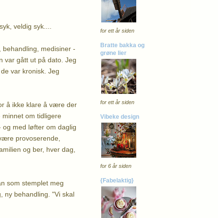
yk, veldig syk....
for ett år siden
Bratte bakka og
r, behandling, medisiner -
grøne lier
 var gått ut på dato. Jeg
 de var kronisk. Jeg
for ett år siden
r å ikke klare å være der
De minnet om tidligere
Vibeke design
- og med løfter om daglig
an være provoserende,
amilien og ber, hver dag,
for 6 år siden
{Fabelaktig}
 han som stemplet meg
g, ny behandling. "Vi skal