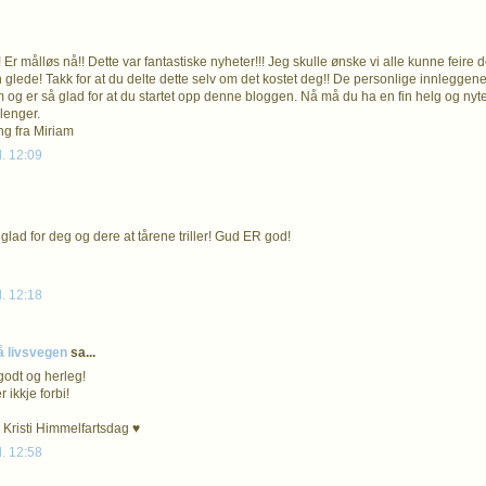
Er målløs nå!! Dette var fantastiske nyheter!!! Jeg skulle ønske vi alle kunne feire 
en glede! Takk for at du delte dette selv om det kostet deg!! De personlige innleggen
 og er så glad for at du startet opp denne bloggen. Nå må du ha en fin helg og nyte 
lenger.
ng fra Miriam
l. 12:09
glad for deg og dere at tårene triller! Gud ER god!
l. 12:18
å livsvegen
sa...
godt og herleg!
 ikkje forbi!
Kristi Himmelfartsdag ♥
l. 12:58