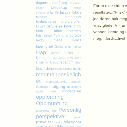
dagens anbefaling
drømmer
For to uker siden 
Ekteskap
døden
enslig
resultater..."Frisk"
fokus
fasade
familie
ensomhet
fordommer
forbilder
jeg døren bak meg.
fordømmelse
foreldrerollen
vi av glede. Vi har
Fortvilelse
forventning
fortid
fremtid
frihet
fristelser
venner, kjente og 
frustrasjon
gi slipp
give
frykt
meg....fordi....live
Guds
away
glede
kjærlighet
Guds løfter
humor
K
Håp
Jesus
Jul
idealer
kjærlighet
krav
krise
kontraster
legedom
kristenliv
kropp
løgn
lånt historie
materialisme
media
medmenneskeligh
et
menneskefrykt
mirakler
motgang
mobbing
muligheter
oppdagelser
nyttår
nåde
oppfordring
Oppmuntring
Personlig
oppvekst
ord
perspektiver
privat
prøvelser
relasjoner
påske
selvbilde
sannhet
sex
selvtillit