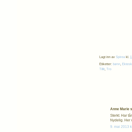
Lagt inn av
Spirea
kl.
1
Etiketter:
bønn
,
Ektes
Tillit
,
Tro
Anne Marie sa
Sterkt. Har t
Nydelig. Her v
9. mai 2013 k