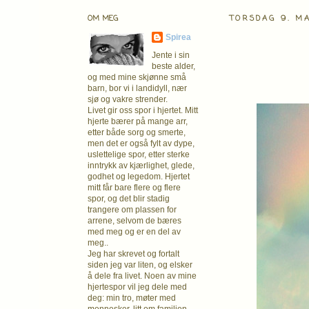
OM MEG
TORSDAG 9. MA
Spirea
Jente i sin
beste alder,
og med mine skjønne små
barn, bor vi i landidyll, nær
sjø og vakre strender.
Livet gir oss spor i hjertet. Mitt
hjerte bærer på mange arr,
etter både sorg og smerte,
men det er også fylt av dype,
uslettelige spor, etter sterke
inntrykk av kjærlighet, glede,
godhet og legedom. Hjertet
mitt får bare flere og flere
spor, og det blir stadig
trangere om plassen for
arrene, selvom de bæres
med meg og er en del av
meg..
Jeg har skrevet og fortalt
siden jeg var liten, og elsker
å dele fra livet. Noen av mine
hjertespor vil jeg dele med
deg: min tro, møter med