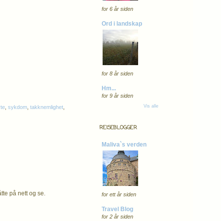
for 6 år siden
Ord i landskap
for 8 år siden
Hm...
for 9 år siden
Vis alle
te
,
sykdom
,
takknemlighet
,
REISEBLOGGER
Maliva`s verden
tte på nett og se.
for ett år siden
Travel Blog
for 2 år siden