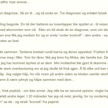
å altfor mye ansvar...
 diagnose. Så en til....og så enda en. Tre diagnoser og erklært fysisk s
ing begynte. En tid der bøttevis av tusenlapper ble spyttet ut - til reise
tt med økonomien som nå. Etter en tid strøk de èn diagnose, som om den
en ene fikk jeg medisin for og er enda "under kontroll" - den andre - sa
esten av livet.
akk sammen. Tankene kretset rundt barna og deres oppvekst. Frykten fo
ive meg i filler. Tom for tårer, fikk jeg brev fra Afrika, der familie bor. 
 jeg har kommet styrket ut av dem. Min motløshet ble gjort til skamme 
e sterk overbevisning om at jeg skulle bli frisk igjen. Å få slike ord k
håp. Jeg valgte håp, for når noen på andre siden av kloden samler storf
t enn å være ydmyk og håpe sammen med dem...
 frisk psykisk - om ikke annet. Jeg ville ha en second opinion, ringte
efalt andre leger. I 10 måneder har jeg nå reist, jevnlig, for ny vurderin
n" sa de - og strøk "kronisk" fra papiret.