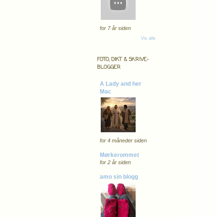
for 7 år siden
Vis alle
FOTO, DIKT & SKRIVE-
BLOGGER
A Lady and her
Mac
for 4 måneder siden
Mørkerommet
for 2 år siden
amo sin blogg