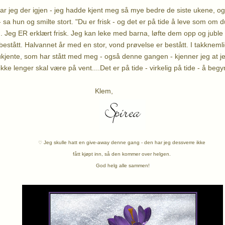
var jeg der igjen - jeg hadde kjent meg så mye bedre de siste ukene, o
 - sa hun og smilte stort. "Du er frisk - og det er på tide å leve som om d
 Jeg ER erklært frisk. Jeg kan leke med barna, løfte dem opp og jubl
 bestått. Halvannet år med en stor, vond prøvelse er bestått. I takknemligh
ukjente, som har stått med meg - også denne gangen - kjenner jeg at je
t ikke lenger skal være på vent....Det er på tide - virkelig på tide - å beg
lem,
Jeg skulle hatt en give-away denne gang - den har jeg dessverre ikke
♡
fått kjøpt inn,
så den kommer over helgen.
God helg alle sammen!