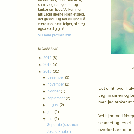
mennesker, litt om familien,
samliv og relasjoner - og
tanker om livet. Velkommen
hit! Legg gjerne igjen et spor,
det gleder! Og har du lyst til å
være med som følger, blir jeg
også veldig gla!
Vis hele profilen min
BLOGGARKIV
►
2015
(8)
►
2014
(5)
J
▼
2013
(31)
►
desember
(3)
►
november
(2)
Det er litt over ha
►
oktober
(1)
Jeg, mannen og barn
►
september
(2)
men jeg tenker at d
►
august
(2)
►
juni
(1)
Vel hjemme i Norge 
▼
mai
(5)
scannet og testet. U
Separate (sove)rom
overfor barn og ma
Jesus, Kaptein