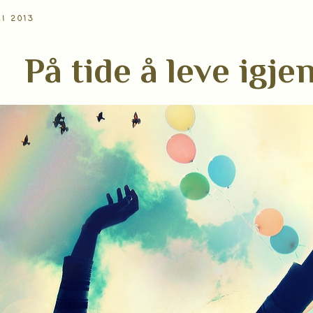
I 2013
På tide å leve igje