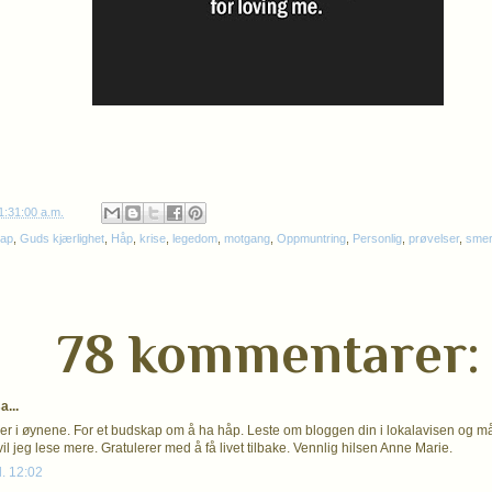
1:31:00 a.m.
kap
,
Guds kjærlighet
,
Håp
,
krise
,
legedom
,
motgang
,
Oppmuntring
,
Personlig
,
prøvelser
,
smer
78 kommentarer:
...
årer i øynene. For et budskap om å ha håp. Leste om bloggen din i lokalavisen og må
il jeg lese mere. Gratulerer med å få livet tilbake. Vennlig hilsen Anne Marie.
l. 12:02