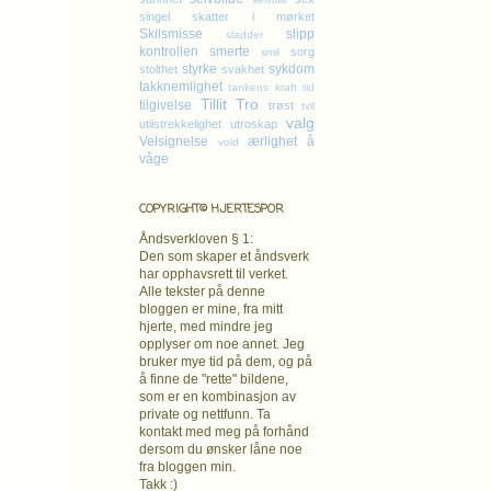
singel
skatter i mørket
Skilsmisse
slipp
sladder
kontrollen
smerte
sorg
smil
styrke
sykdom
stolthet
svakhet
takknemlighet
tankens kraft
tid
Tillit
Tro
tilgivelse
trøst
tvil
valg
utilstrekkelighet
utroskap
Velsignelse
ærlighet
å
vold
våge
COPYRIGHT© HJERTESPOR
Åndsverkloven § 1:
Den som skaper et åndsverk
har opphavsrett
til verket.
Alle tekster på denne
bloggen er mine, fra mitt
hjerte, med mindre jeg
opplyser om noe annet. Jeg
bruker mye tid på dem, og på
å finne de "rette" bildene,
som er en kombinasjon av
private og nettfunn. Ta
kontakt med meg på forhånd
dersom du ønsker låne noe
fra bloggen min.
Takk :)