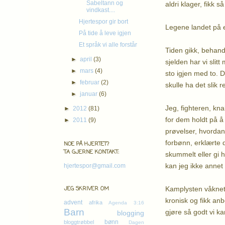
Sabeltann og
aldri klager, fikk s
vindkast....
Hjertespor gir bort
Legene landet på en
På tide å leve igjen
Et språk vi alle forstår
Tiden gikk, behandl
►
april
(3)
sjelden har vi sli
►
mars
(4)
sto igjen med to. D
►
februar
(2)
skulle ha det slik r
►
januar
(6)
Jeg, fighteren, kn
►
2012
(81)
for dem holdt på å r
►
2011
(9)
prøvelser, hvordan
forbønn, erklærte d
NOE PÅ HJERTET?
TA GJERNE KONTAKT:
skummelt eller gi 
kan jeg ikke anne
hjertespor@gmail.com
Kamplysten våknet,
JEG SKRIVER OM
kronisk og fikk anb
advent
afrika
Agenda 3:16
Barn
gjøre så godt vi ka
blogging
bønn
bloggtrøbbel
Dagen