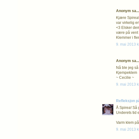
Anonym sa...
Kjære Spirea! 
var virkelig 
<3 Elsker dem
være på vent 
Klemmer i fle
9. mai 2013 k
Anonym sa...
Nå ble jeg så 
Kjempeklem
~ Cecilie ~
9. mai 2013 k
Refleksjon p
Å Spirea! Så 
Underets tid er
Varm klem på 
9. mai 2013 k