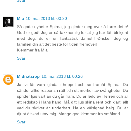
Svar
Mia
10. mai 2013 kl. 00:20
Så gode nyheter Spirea, jeg gleder meg over å høre dette!
Gud er god! Jeg er så takknemlig for at jeg har fått bli kjent
med deg, du er en fantastisk dame!!! Ønsker deg og
familien din alt det beste for tiden fremover!
Klemmer fra Mia
Svar
Midnatsrop
10. mai 2013 kl. 00:26
Ja, vi får vara glada i hoppet och se framåt Spirea. Du
sänder alltid respons i rätt tid i ett mörker av svårigheter. Du
sprider ljus vart än du går fram. Du är ledd av Herren och är
ett redskap i Hans hand. Må ditt ljus skina rent och klart, allt
vad du skriver är underbart. Ha en välsignad helg. Du är
djupt älskad utav mig. Mange goe klemmer fra småland.
Svar