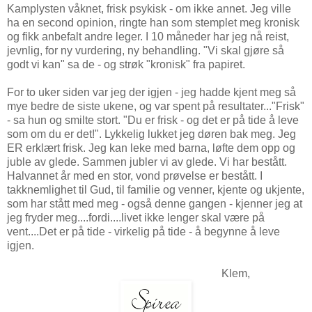
Kamplysten våknet, frisk psykisk - om ikke annet. Jeg ville
ha en second opinion, ringte han som stemplet meg kronisk
og fikk anbefalt andre leger. I 10 måneder har jeg nå reist,
jevnlig, for ny vurdering, ny behandling. "Vi skal gjøre så
godt vi kan" sa de - og strøk "kronisk" fra papiret.
For to uker siden var jeg der igjen - jeg hadde kjent meg så
mye bedre de siste ukene, og var spent på resultater..."Frisk"
- sa hun og smilte stort. "Du er frisk - og det er på tide å leve
som om du er det!". Lykkelig lukket jeg døren bak meg. Jeg
ER erklært frisk. Jeg kan leke med barna, løfte dem opp og
juble av glede. Sammen jubler vi av glede. Vi har bestått.
Halvannet år med en stor, vond prøvelse er bestått. I
takknemlighet til Gud, til familie og venner, kjente og ukjente,
som har stått med meg - også denne gangen - kjenner jeg at
jeg fryder meg....fordi....livet ikke lenger skal være på
vent....Det er på tide - virkelig på tide - å begynne å leve
igjen.
Klem,