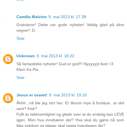
Camilla Malvine
9. mai 2013 kl. 17:38
Gratulerer! Dette var gode nyheter! Veldig glad på dine
vegne!! :D
Svar
Unknown
9. mai 2013 kl. 18:22
Så fantastiske nyheter! Gud er god!!! Nyyyyyyt livet <3
Klem fra Pia
Svar
Jesus er svaret!
9. mai 2013 kl. 19:16
Åhhh...nå ble jeg rørt her. Er liksom mye å fordøye...er det
sant? frisk?
Fyllt av takknemlighet og glede over at du endelig kan LEVE
igjen. Men hva innebærer det? Hva skal du gjøre nå som
ikke sykdom og plager skal oppta hverdagen din?