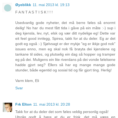
Øyeblikk
11. mai 2013 kl. 19:13
F A N T A S T I S K ! ! !
Usedvanlig gode nyheter, det må berre føles så enormt
deilig! No har du mest fått tida i gåve på ein måte :-) sup i
deg kjensla, lev, nyt, elsk og vær ditt nydelige eg! Dette var
eit feel good innlegg, Spirea, takk for at du deler. Eg ar det
godt eg også :-) Sjølvsagt er der mykje "eg er ikkje god nok"
issues enno, men eg skal nok få brøyta dei kjenslene og
tankane til sides, og plutselig ein dag så hopper og tramper
eg på dei. Muligens ein lite riverdans på dei vonde følelsene
hadde gjort seg? Ellers så har eg mange mange gode
stunder, både egentid og sosial tid og får gjort ting. Herlig!
Varm klem, Eli
Svar
Frk Elton
11. mai 2013 kl. 20:28
Takk for at du deler det som føles veldig personlig også!
Utrolig godt å høre at du er frisk, det må være en