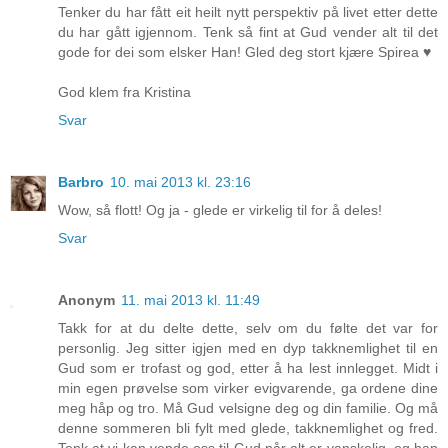
Tenker du har fått eit heilt nytt perspektiv på livet etter dette
du har gått igjennom. Tenk så fint at Gud vender alt til det
gode for dei som elsker Han! Gled deg stort kjære Spirea ♥
God klem fra Kristina
Svar
Barbro
10. mai 2013 kl. 23:16
Wow, så flott! Og ja - glede er virkelig til for å deles!
Svar
Anonym
11. mai 2013 kl. 11:49
Takk for at du delte dette, selv om du følte det var for
personlig. Jeg sitter igjen med en dyp takknemlighet til en
Gud som er trofast og god, etter å ha lest innlegget. Midt i
min egen prøvelse som virker evigvarende, ga ordene dine
meg håp og tro. Må Gud velsigne deg og din familie. Og må
denne sommeren bli fylt med glede, takknemlighet og fred.
Tenk at vi kan vende oss til Gud når alt er vanskelig, og han