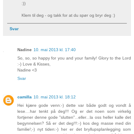
:))
Klem til deg - og takk for at du spør og bryr deg :)
Svar
Nadine
10. mai 2013 kl. 17:40
So, so, so happy for you and your family! Glory to the Lord
:-) Love & Kisses,
Nadine <3
Svar
camilla
10. mai 2013 kl. 18:12
Hei kjære gode venn:-) dette var både godt og vondt å
lese....har tenkt på deg!!! Og er det noen som virkelig
fortjener denne gode "slutten"...eller...la oss heller kalle det
begynnelsen? Så er det deg!!!:-) kos deg masse med din
familie!;-) nyt tiden:-) her er det bryllupsplanlegging som