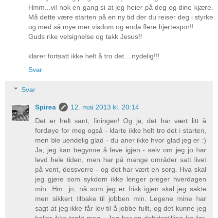
Hmm...vil nok en gang si at jeg heier på deg og dine kjære.
Må dette være starten på en ny tid der du reiser deg i styrke
og med så mye mer visdom og enda flere hjertespor!!
Guds rike velsignelse og takk Jesus!!
klarer fortsatt ikke helt å tro det....nydelig!!!
Svar
Svar
Spirea
12. mai 2013 kl. 20:14
Det er helt sant, finingen! Og ja, det har vært litt å
fordøye for meg også - klarte ikke helt tro det i starten,
men ble uendelig glad - du aner ikke hvor glad jeg er :)
Ja, jeg kan begynne å leve igjen - selv om jeg jo har
levd hele tiden, men har på mange områder satt livet
på vent, dessverre - og det har vært en sorg. Hva skal
jeg gjøre som sykdom ikke lenger preger hverdagen
min...Hm...jo, nå som jeg er frisk igjen skal jeg sakte
men sikkert tilbake til jobben min. Legene mine har
sagt at jeg ikke får lov til å jobbe fullt, og det kunne jeg