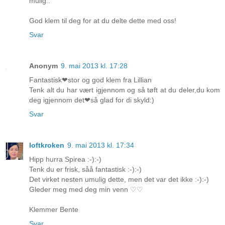
mulig..
God klem til deg for at du delte dette med oss!
Svar
Anonym
9. mai 2013 kl. 17:28
Fantastisk❤stor og god klem fra Lillian
Tenk alt du har vært igjennom og så tøft at du deler,du kom
deg igjennom det❤så glad for di skyld:)
Svar
loftkroken
9. mai 2013 kl. 17:34
Hipp hurra Spirea :-):-)
Tenk du er frisk, såå fantastisk :-):-)
Det virket nesten umulig dette, men det var det ikke :-):-)
Gleder meg med deg min venn ♡♡
Klemmer Bente
Svar