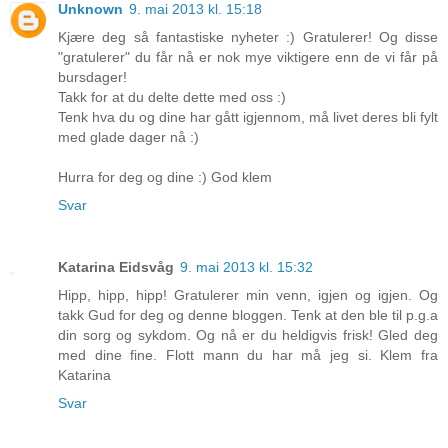
Unknown
9. mai 2013 kl. 15:18
Kjære deg så fantastiske nyheter :) Gratulerer! Og disse
"gratulerer" du får nå er nok mye viktigere enn de vi får på
bursdager!
Takk for at du delte dette med oss :)
Tenk hva du og dine har gått igjennom, må livet deres bli fylt
med glade dager nå :)
Hurra for deg og dine :) God klem
Svar
Katarina Eidsvåg
9. mai 2013 kl. 15:32
Hipp, hipp, hipp! Gratulerer min venn, igjen og igjen. Og
takk Gud for deg og denne bloggen. Tenk at den ble til p.g.a
din sorg og sykdom. Og nå er du heldigvis frisk! Gled deg
med dine fine. Flott mann du har må jeg si. Klem fra
Katarina
Svar