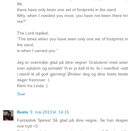
life
there have only been one set of footprints in the sand.
Why, when I needed you most, you have not been there for
me?”
The Lord replied,
“The times when you have seen only one set of footprints in
the sand,
is when I carried you.”
Jeg er overmåte glad på dine vegne! Gratulerer med seier
over sykdom og avmakt! Vi er jo kalt til liv, liv i overflod -satt
i stand til all god gjerning! Ønsker deg og dine livets beste
dager fremover :)
Klem fra Linda :)
Svar
Beate
9. mai 2013 kl. 14:15
Fantastisk Spirea! Så glad på dine vegne. Se han skaper
noe nytt <3