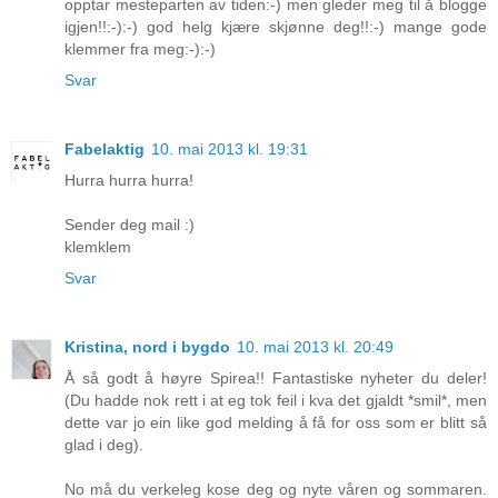
opptar mesteparten av tiden:-) men gleder meg til å blogge
igjen!!:-):-) god helg kjære skjønne deg!!:-) mange gode
klemmer fra meg:-):-)
Svar
Fabelaktig
10. mai 2013 kl. 19:31
Hurra hurra hurra!
Sender deg mail :)
klemklem
Svar
Kristina, nord i bygdo
10. mai 2013 kl. 20:49
Å så godt å høyre Spirea!! Fantastiske nyheter du deler!
(Du hadde nok rett i at eg tok feil i kva det gjaldt *smil*, men
dette var jo ein like god melding å få for oss som er blitt så
glad i deg).
No må du verkeleg kose deg og nyte våren og sommaren.