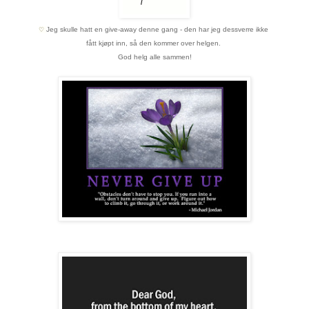
Jeg skulle hatt en give-away denne gang - den har jeg dessverre ikke
♡
fått kjøpt inn,
så den kommer over helgen.
God helg alle sammen!