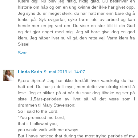
Kjære dig! Nu blev jeg riktig, riktig glad. Du beskriver en
historie om håp og om en ung kvinne der ikke har givet opp.
Jeg syns du er meget sterk, du har hatt mer enn bare dig å
tenke på. Syk svigerfar, syke børn, ute av arbeid og kan
hende mer en jeg ved om. Du viser en stor tillit til din Gud
og det gjør noget med mig. Jeg vil bare give deg en god
klem. Jeg håper livet nu vil gå den rette vej. Varm klem fra
Sissel
Svar
Linda Karin
9. mai 2013 kl. 14:07
Kjære Spirea! Jeg har ikke forstått hvor vanskelig du har
hatt det. Du har jo delt mye, men dette var utrolig sterkt å
lese. Jeg er sikker på at når du snur deg tilbake og ser på
siste 1,5års-perioden av livet så vil det være som i
drømmen til Mary Stevenson:
So I said to the Lord,
“You promised me Lord,
that if I followed you,
you would walk with me always.
But I have noticed that during the most trying periods of my