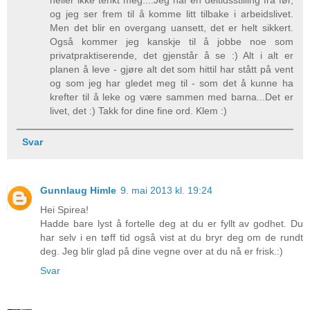
heller ikke tenkt meg....Jeg har en deltidsstilling fra før,
og jeg ser frem til å komme litt tilbake i arbeidslivet.
Men det blir en overgang uansett, det er helt sikkert.
Også kommer jeg kanskje til å jobbe noe som
privatpraktiserende, det gjenstår å se :) Alt i alt er
planen å leve - gjøre alt det som hittil har stått på vent
og som jeg har gledet meg til - som det å kunne ha
krefter til å leke og være sammen med barna...Det er
livet, det :) Takk for dine fine ord. Klem :)
Svar
Gunnlaug Himle
9. mai 2013 kl. 19:24
Hei Spirea!
Hadde bare lyst å fortelle deg at du er fyllt av godhet. Du
har selv i en tøff tid også vist at du bryr deg om de rundt
deg. Jeg blir glad på dine vegne over at du nå er frisk.:)
Svar