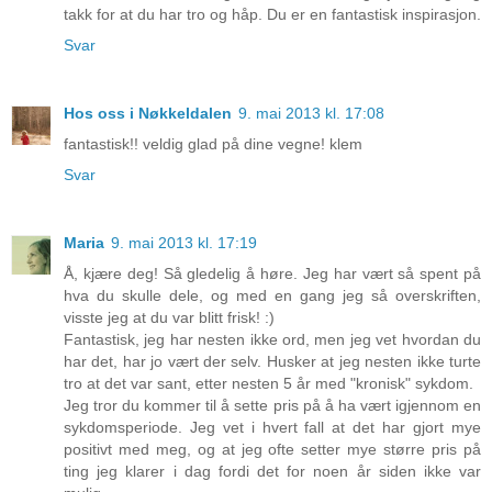
takk for at du har tro og håp. Du er en fantastisk inspirasjon.
Svar
Hos oss i Nøkkeldalen
9. mai 2013 kl. 17:08
fantastisk!! veldig glad på dine vegne! klem
Svar
Maria
9. mai 2013 kl. 17:19
Å, kjære deg! Så gledelig å høre. Jeg har vært så spent på
hva du skulle dele, og med en gang jeg så overskriften,
visste jeg at du var blitt frisk! :)
Fantastisk, jeg har nesten ikke ord, men jeg vet hvordan du
har det, har jo vært der selv. Husker at jeg nesten ikke turte
tro at det var sant, etter nesten 5 år med "kronisk" sykdom.
Jeg tror du kommer til å sette pris på å ha vært igjennom en
sykdomsperiode. Jeg vet i hvert fall at det har gjort mye
positivt med meg, og at jeg ofte setter mye større pris på
ting jeg klarer i dag fordi det for noen år siden ikke var