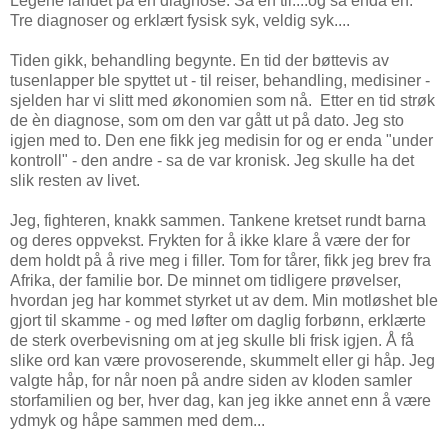
Legene landet på en diagnose. Så en til....og så enda en.
Tre diagnoser og erklært fysisk syk, veldig syk....
Tiden gikk, behandling begynte. En tid der bøttevis av
tusenlapper ble spyttet ut - til reiser, behandling, medisiner -
sjelden har vi slitt med økonomien som nå. Etter en tid strøk
de èn diagnose, som om den var gått ut på dato. Jeg sto
igjen med to. Den ene fikk jeg medisin for og er enda "under
kontroll" - den andre - sa de var kronisk. Jeg skulle ha det
slik resten av livet.
Jeg, fighteren, knakk sammen. Tankene kretset rundt barna
og deres oppvekst. Frykten for å ikke klare å være der for
dem holdt på å rive meg i filler. Tom for tårer, fikk jeg brev fra
Afrika, der familie bor. De minnet om tidligere prøvelser,
hvordan jeg har kommet styrket ut av dem. Min motløshet ble
gjort til skamme - og med løfter om daglig forbønn, erklærte
de sterk overbevisning om at jeg skulle bli frisk igjen. Å få
slike ord kan være provoserende, skummelt eller gi håp. Jeg
valgte håp, for når noen på andre siden av kloden samler
storfamilien og ber, hver dag, kan jeg ikke annet enn å være
ydmyk og håpe sammen med dem...