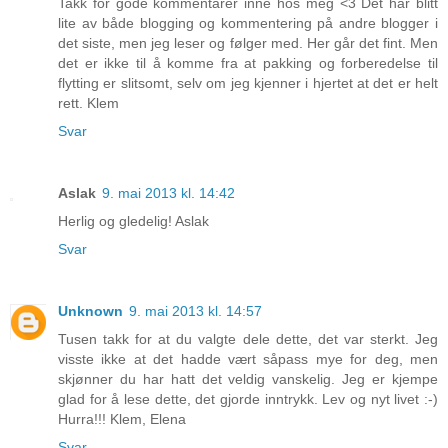
Takk for gode kommentarer inne hos meg <3 Det har blitt
lite av både blogging og kommentering på andre blogger i
det siste, men jeg leser og følger med. Her går det fint. Men
det er ikke til å komme fra at pakking og forberedelse til
flytting er slitsomt, selv om jeg kjenner i hjertet at det er helt
rett. Klem
Svar
Aslak
9. mai 2013 kl. 14:42
Herlig og gledelig! Aslak
Svar
Unknown
9. mai 2013 kl. 14:57
Tusen takk for at du valgte dele dette, det var sterkt. Jeg
visste ikke at det hadde vært såpass mye for deg, men
skjønner du har hatt det veldig vanskelig. Jeg er kjempe
glad for å lese dette, det gjorde inntrykk. Lev og nyt livet :-)
Hurra!!! Klem, Elena
Svar