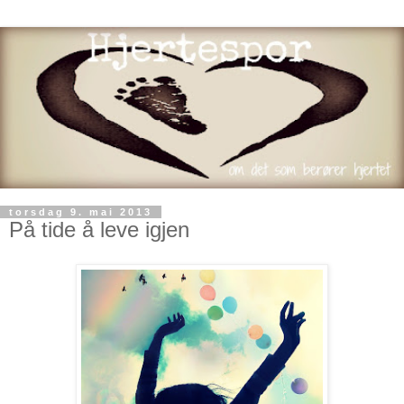
torsdag 9. mai 2013
På tide å leve igjen