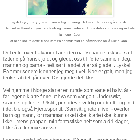
I dag deler jeg noe jeg anser som veldig personlig. Det krever litt av meg å dele dette.
Jeg velger likevel å gjøre det - fordi jeg mener gleder er til for å deles - og fordi jeg av hele
mitt hjerte håper -
at noen kan ta dette til seg som en oppmuntring og påminnelse om å ikke gi opp...
Det er litt over halvannet år siden nå. Vi hadde akkurat satt
føttene på fransk jord, og gledet oss til ferie sammen. Jeg,
mannen og barna - helt sør i landet vi er så glade i. Lykke!
Få timer senere kjenner jeg meg uvel. Noe er galt, men jeg
tenker at det går over. Det gjorde det ikke...
Vel hjemme i Norge starter en runde som varte et halvt år -
før legene klarte finne ut hva som var galt. Undersøkt,
scannet og testet. Utslitt, periodevis veldig nedbrutt - og midt
i det ble også Hjertespor til...Samvittigheten river - overfor
barn og mann, for mamman orket ikke, klarte ikke, kunne
ikke - mens pappan, min fantastiske helt som aldri klager,
fikk så altfor mye ansvar...