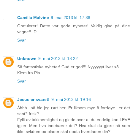
Camilla Malvine
9. mai 2013 kl. 17:38
Gratulerer! Dette var gode nyheter! Veldig glad på dine
vegne!! :D
Svar
Unknown
9. mai 2013 kl. 18:22
Så fantastiske nyheter! Gud er god!!! Nyyyyyyt livet <3
Klem fra Pia
Svar
Jesus er svaret!
9. mai 2013 kl. 19:16
Åhhh...nå ble jeg rørt her. Er liksom mye å fordøye...er det
sant? frisk?
Fyllt av takknemlighet og glede over at du endelig kan LEVE
igjen. Men hva innebærer det? Hva skal du gjøre nå som
ikke sykdom og plager skal oppta hverdagen din?