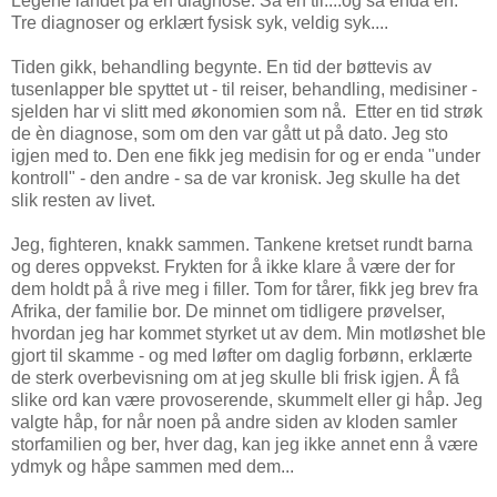
Legene landet på en diagnose. Så en til....og så enda en.
Tre diagnoser og erklært fysisk syk, veldig syk....
Tiden gikk, behandling begynte. En tid der bøttevis av
tusenlapper ble spyttet ut - til reiser, behandling, medisiner -
sjelden har vi slitt med økonomien som nå. Etter en tid strøk
de èn diagnose, som om den var gått ut på dato. Jeg sto
igjen med to. Den ene fikk jeg medisin for og er enda "under
kontroll" - den andre - sa de var kronisk. Jeg skulle ha det
slik resten av livet.
Jeg, fighteren, knakk sammen. Tankene kretset rundt barna
og deres oppvekst. Frykten for å ikke klare å være der for
dem holdt på å rive meg i filler. Tom for tårer, fikk jeg brev fra
Afrika, der familie bor. De minnet om tidligere prøvelser,
hvordan jeg har kommet styrket ut av dem. Min motløshet ble
gjort til skamme - og med løfter om daglig forbønn, erklærte
de sterk overbevisning om at jeg skulle bli frisk igjen. Å få
slike ord kan være provoserende, skummelt eller gi håp. Jeg
valgte håp, for når noen på andre siden av kloden samler
storfamilien og ber, hver dag, kan jeg ikke annet enn å være
ydmyk og håpe sammen med dem...