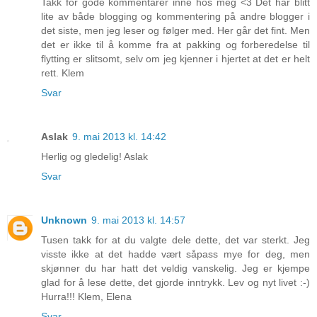
Takk for gode kommentarer inne hos meg <3 Det har blitt
lite av både blogging og kommentering på andre blogger i
det siste, men jeg leser og følger med. Her går det fint. Men
det er ikke til å komme fra at pakking og forberedelse til
flytting er slitsomt, selv om jeg kjenner i hjertet at det er helt
rett. Klem
Svar
Aslak
9. mai 2013 kl. 14:42
Herlig og gledelig! Aslak
Svar
Unknown
9. mai 2013 kl. 14:57
Tusen takk for at du valgte dele dette, det var sterkt. Jeg
visste ikke at det hadde vært såpass mye for deg, men
skjønner du har hatt det veldig vanskelig. Jeg er kjempe
glad for å lese dette, det gjorde inntrykk. Lev og nyt livet :-)
Hurra!!! Klem, Elena
Svar