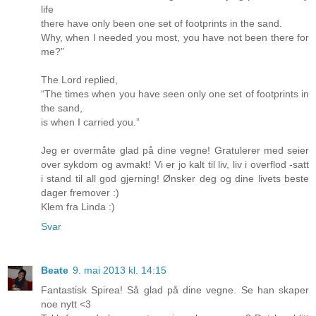
life
there have only been one set of footprints in the sand.
Why, when I needed you most, you have not been there for
me?”
The Lord replied,
“The times when you have seen only one set of footprints in
the sand,
is when I carried you.”
Jeg er overmåte glad på dine vegne! Gratulerer med seier
over sykdom og avmakt! Vi er jo kalt til liv, liv i overflod -satt
i stand til all god gjerning! Ønsker deg og dine livets beste
dager fremover :)
Klem fra Linda :)
Svar
Beate
9. mai 2013 kl. 14:15
Fantastisk Spirea! Så glad på dine vegne. Se han skaper
noe nytt <3