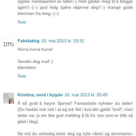
opptar mesteparten av tiden:-) men gleder meg til å blogge
igjen!!:-):-) god helg kjære skjønne deg!!:-) mange gode
klemmer fra meg:-):-)
Svar
Fabelaktig
10. mai 2013 kl. 19:31
Hurra hurra hurra!
Sender deg mail :)
klemklem
Svar
Kristina, nord i bygdo
10. mai 2013 kl. 20:49
Å så godt å høyre Spirea!! Fantastiske nyheter du deler!
(Du hadde nok rett i at eg tok feil i kva det gjaldt *smil*, men
dette var jo ein like god melding å få for oss som er blitt så
glad i deg).
No må du verkeleg kose deg og nyte våren og sommaren.