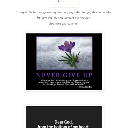
Jeg skulle hatt en give-away denne gang - den har jeg dessverre ikke
♡
fått kjøpt inn,
så den kommer over helgen.
God helg alle sammen!