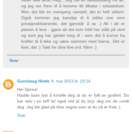
heller ikke tenkt meg....Jeg har en deltidsstilling fra før,
og jeg ser frem til å komme litt tilbake i arbeidslivet.
Men det blir en overgang uansett, det er helt sikkert.
Også kommer jeg kanskje til å jobbe noe som
privatpraktiserende, det gjenstår å se :) Alt i alt er
planen å leve - gjøre alt det som hittil har stått på vent
og som jeg har gledet meg til - som det å kunne ha
krefter til å leke og være sammen med barna...Det er
livet, det :) Takk for dine fine ord. Klem :)
Svar
Gunnlaug Himle
9. mai 2013 kl. 19:24
Hei Spirea!
Hadde bare lyst å fortelle deg at du er fyllt av godhet. Du
har selv i en tøff tid også vist at du bryr deg om de rundt
deg. Jeg blir glad på dine vegne over at du nå er frisk.:)
Svar