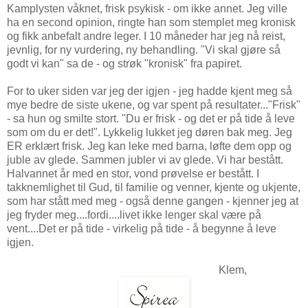
Kamplysten våknet, frisk psykisk - om ikke annet. Jeg ville
ha en second opinion, ringte han som stemplet meg kronisk
og fikk anbefalt andre leger. I 10 måneder har jeg nå reist,
jevnlig, for ny vurdering, ny behandling. "Vi skal gjøre så
godt vi kan" sa de - og strøk "kronisk" fra papiret.
For to uker siden var jeg der igjen - jeg hadde kjent meg så
mye bedre de siste ukene, og var spent på resultater..."Frisk"
- sa hun og smilte stort. "Du er frisk - og det er på tide å leve
som om du er det!". Lykkelig lukket jeg døren bak meg. Jeg
ER erklært frisk. Jeg kan leke med barna, løfte dem opp og
juble av glede. Sammen jubler vi av glede. Vi har bestått.
Halvannet år med en stor, vond prøvelse er bestått. I
takknemlighet til Gud, til familie og venner, kjente og ukjente,
som har stått med meg - også denne gangen - kjenner jeg at
jeg fryder meg....fordi....livet ikke lenger skal være på
vent....Det er på tide - virkelig på tide - å begynne å leve
igjen.
Klem,