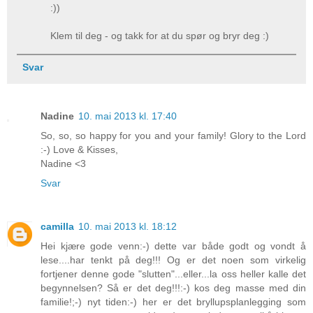
:))
Klem til deg - og takk for at du spør og bryr deg :)
Svar
Nadine
10. mai 2013 kl. 17:40
So, so, so happy for you and your family! Glory to the Lord
:-) Love & Kisses,
Nadine <3
Svar
camilla
10. mai 2013 kl. 18:12
Hei kjære gode venn:-) dette var både godt og vondt å
lese....har tenkt på deg!!! Og er det noen som virkelig
fortjener denne gode "slutten"...eller...la oss heller kalle det
begynnelsen? Så er det deg!!!:-) kos deg masse med din
familie!;-) nyt tiden:-) her er det bryllupsplanlegging som