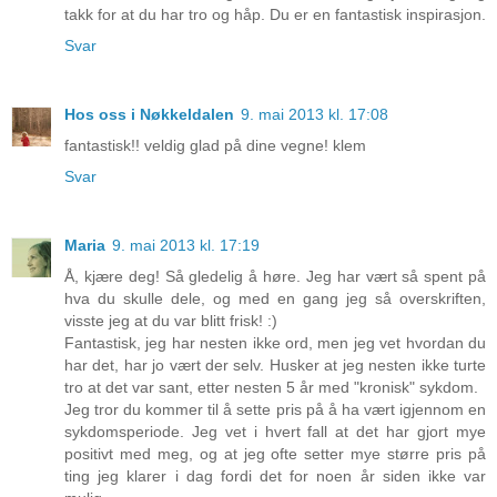
takk for at du har tro og håp. Du er en fantastisk inspirasjon.
Svar
Hos oss i Nøkkeldalen
9. mai 2013 kl. 17:08
fantastisk!! veldig glad på dine vegne! klem
Svar
Maria
9. mai 2013 kl. 17:19
Å, kjære deg! Så gledelig å høre. Jeg har vært så spent på
hva du skulle dele, og med en gang jeg så overskriften,
visste jeg at du var blitt frisk! :)
Fantastisk, jeg har nesten ikke ord, men jeg vet hvordan du
har det, har jo vært der selv. Husker at jeg nesten ikke turte
tro at det var sant, etter nesten 5 år med "kronisk" sykdom.
Jeg tror du kommer til å sette pris på å ha vært igjennom en
sykdomsperiode. Jeg vet i hvert fall at det har gjort mye
positivt med meg, og at jeg ofte setter mye større pris på
ting jeg klarer i dag fordi det for noen år siden ikke var