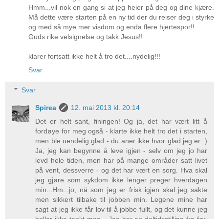
Hmm...vil nok en gang si at jeg heier på deg og dine kjære.
Må dette være starten på en ny tid der du reiser deg i styrke
og med så mye mer visdom og enda flere hjertespor!!
Guds rike velsignelse og takk Jesus!!
klarer fortsatt ikke helt å tro det....nydelig!!!
Svar
Svar
Spirea
12. mai 2013 kl. 20:14
Det er helt sant, finingen! Og ja, det har vært litt å
fordøye for meg også - klarte ikke helt tro det i starten,
men ble uendelig glad - du aner ikke hvor glad jeg er :)
Ja, jeg kan begynne å leve igjen - selv om jeg jo har
levd hele tiden, men har på mange områder satt livet
på vent, dessverre - og det har vært en sorg. Hva skal
jeg gjøre som sykdom ikke lenger preger hverdagen
min...Hm...jo, nå som jeg er frisk igjen skal jeg sakte
men sikkert tilbake til jobben min. Legene mine har
sagt at jeg ikke får lov til å jobbe fullt, og det kunne jeg