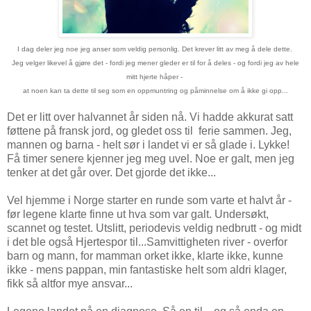
I dag deler jeg noe jeg anser som veldig personlig. Det krever litt av meg å dele dette.
Jeg velger likevel å gjøre det - fordi jeg mener gleder er til for å deles - og fordi jeg av hele
mitt hjerte håper -
at noen kan ta dette til seg som en oppmuntring og påminnelse om å ikke gi opp...
Det er litt over halvannet år siden nå. Vi hadde akkurat satt
føttene på fransk jord, og gledet oss til ferie sammen. Jeg,
mannen og barna - helt sør i landet vi er så glade i. Lykke!
Få timer senere kjenner jeg meg uvel. Noe er galt, men jeg
tenker at det går over. Det gjorde det ikke...
Vel hjemme i Norge starter en runde som varte et halvt år -
før legene klarte finne ut hva som var galt. Undersøkt,
scannet og testet. Utslitt, periodevis veldig nedbrutt - og midt
i det ble også Hjertespor til...Samvittigheten river - overfor
barn og mann, for mamman orket ikke, klarte ikke, kunne
ikke - mens pappan, min fantastiske helt som aldri klager,
fikk så altfor mye ansvar...