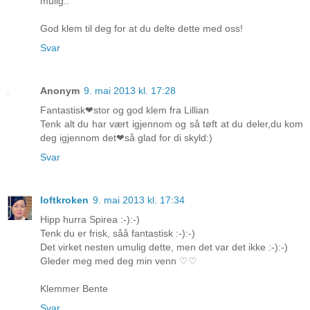
mulig..
God klem til deg for at du delte dette med oss!
Svar
Anonym
9. mai 2013 kl. 17:28
Fantastisk❤stor og god klem fra Lillian
Tenk alt du har vært igjennom og så tøft at du deler,du kom
deg igjennom det❤så glad for di skyld:)
Svar
loftkroken
9. mai 2013 kl. 17:34
Hipp hurra Spirea :-):-)
Tenk du er frisk, såå fantastisk :-):-)
Det virket nesten umulig dette, men det var det ikke :-):-)
Gleder meg med deg min venn ♡♡
Klemmer Bente
Svar