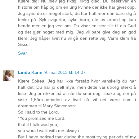
Kjære dig! Nu blev jeg riktig, riktig glad. Du beskriver en
historie om håp og om en ung kvinne der ikke har givet opp.
Jeg syns du er meget sterk, du har hatt mer enn bare dig å
tenke på. Syk svigerfar, syke børn, ute av arbeid og kan
hende mer en jeg ved om. Du viser en stor tillit til din Gud
og det gjør noget med mig. Jeg vil bare give deg en god
klem. Jeg håper livet nu vil gå den rette vej. Varm klem fra
Sissel
Svar
Linda Karin
9. mai 2013 kl. 14:07
Kjære Spirea! Jeg har ikke forstått hvor vanskelig du har
hatt det. Du har jo delt mye, men dette var utrolig sterkt å
lese. Jeg er sikker på at når du snur deg tilbake og ser på
siste 1,5års-perioden av livet så vil det være som i
drømmen til Mary Stevenson:
So I said to the Lord,
“You promised me Lord,
that if I followed you,
you would walk with me always.
But I have noticed that during the most trying periods of my