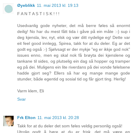
Øyeblikk
11. mai 2013 kl. 19:13
F A N T A S T I S K ! ! !
Usedvanlig gode nyheter, det må berre føles så enormt
deilig! No har du mest fått tida i gåve på ein måte :-) sup i
deg kjensla, lev, nyt, elsk og vær ditt nydelige eg! Dette var
eit feel good innlegg, Spirea, takk for at du deler. Eg ar det
godt eg også :-) Sjølvsagt er der mykje "eg er ikkje god nok"
issues enno, men eg skal nok få brøyta dei kjenslene og
tankane til sides, og plutselig ein dag så hopper og tramper
eg på dei. Muligens ein lite riverdans på dei vonde følelsene
hadde gjort seg? Ellers så har eg mange mange gode
stunder, både egentid og sosial tid og får gjort ting. Herlig!
Varm klem, Eli
Svar
Frk Elton
11. mai 2013 kl. 20:28
Takk for at du deler det som føles veldig personlig også!
Utrolig godt å høre at du er frisk, det må være en