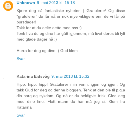
Unknown
9. mai 2013 kl. 15:18
Kjære deg så fantastiske nyheter :) Gratulerer! Og disse
"gratulerer" du får nå er nok mye viktigere enn de vi får på
bursdager!
Takk for at du delte dette med oss :)
Tenk hva du og dine har gått igjennom, må livet deres bli fylt
med glade dager nå :)
Hurra for deg og dine :) God klem
Svar
Katarina Eidsvåg
9. mai 2013 kl. 15:32
Hipp, hipp, hipp! Gratulerer min venn, igjen og igjen. Og
takk Gud for deg og denne bloggen. Tenk at den ble til p.g.a
din sorg og sykdom. Og nå er du heldigvis frisk! Gled deg
med dine fine. Flott mann du har må jeg si. Klem fra
Katarina
Svar