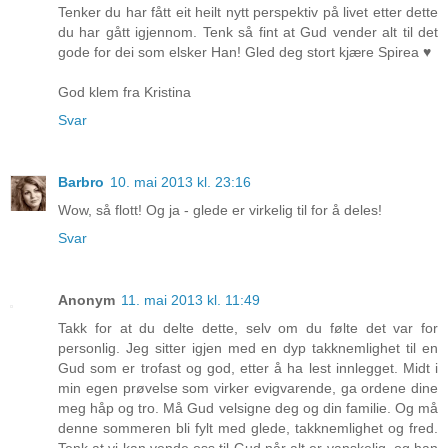
Tenker du har fått eit heilt nytt perspektiv på livet etter dette
du har gått igjennom. Tenk så fint at Gud vender alt til det
gode for dei som elsker Han! Gled deg stort kjære Spirea ♥
God klem fra Kristina
Svar
Barbro
10. mai 2013 kl. 23:16
Wow, så flott! Og ja - glede er virkelig til for å deles!
Svar
Anonym
11. mai 2013 kl. 11:49
Takk for at du delte dette, selv om du følte det var for
personlig. Jeg sitter igjen med en dyp takknemlighet til en
Gud som er trofast og god, etter å ha lest innlegget. Midt i
min egen prøvelse som virker evigvarende, ga ordene dine
meg håp og tro. Må Gud velsigne deg og din familie. Og må
denne sommeren bli fylt med glede, takknemlighet og fred.
Tenk at vi kan vende oss til Gud når alt er vanskelig, og han