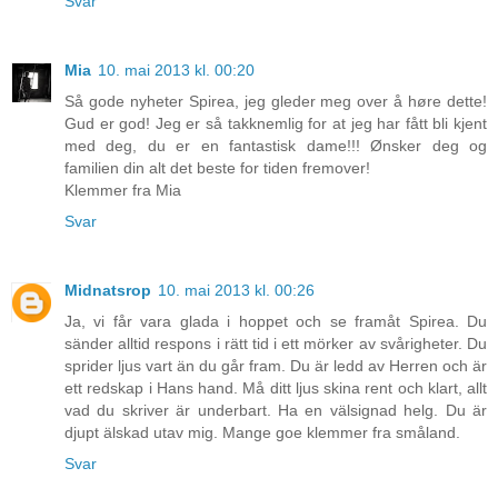
Svar
Mia
10. mai 2013 kl. 00:20
Så gode nyheter Spirea, jeg gleder meg over å høre dette!
Gud er god! Jeg er så takknemlig for at jeg har fått bli kjent
med deg, du er en fantastisk dame!!! Ønsker deg og
familien din alt det beste for tiden fremover!
Klemmer fra Mia
Svar
Midnatsrop
10. mai 2013 kl. 00:26
Ja, vi får vara glada i hoppet och se framåt Spirea. Du
sänder alltid respons i rätt tid i ett mörker av svårigheter. Du
sprider ljus vart än du går fram. Du är ledd av Herren och är
ett redskap i Hans hand. Må ditt ljus skina rent och klart, allt
vad du skriver är underbart. Ha en välsignad helg. Du är
djupt älskad utav mig. Mange goe klemmer fra småland.
Svar