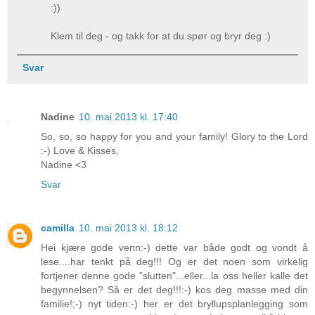
:))
Klem til deg - og takk for at du spør og bryr deg :)
Svar
Nadine
10. mai 2013 kl. 17:40
So, so, so happy for you and your family! Glory to the Lord
:-) Love & Kisses,
Nadine <3
Svar
camilla
10. mai 2013 kl. 18:12
Hei kjære gode venn:-) dette var både godt og vondt å
lese....har tenkt på deg!!! Og er det noen som virkelig
fortjener denne gode "slutten"...eller...la oss heller kalle det
begynnelsen? Så er det deg!!!:-) kos deg masse med din
familie!;-) nyt tiden:-) her er det bryllupsplanlegging som