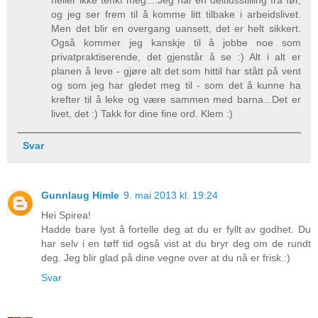
heller ikke tenkt meg....Jeg har en deltidsstilling fra før,
og jeg ser frem til å komme litt tilbake i arbeidslivet.
Men det blir en overgang uansett, det er helt sikkert.
Også kommer jeg kanskje til å jobbe noe som
privatpraktiserende, det gjenstår å se :) Alt i alt er
planen å leve - gjøre alt det som hittil har stått på vent
og som jeg har gledet meg til - som det å kunne ha
krefter til å leke og være sammen med barna...Det er
livet, det :) Takk for dine fine ord. Klem :)
Svar
Gunnlaug Himle
9. mai 2013 kl. 19:24
Hei Spirea!
Hadde bare lyst å fortelle deg at du er fyllt av godhet. Du
har selv i en tøff tid også vist at du bryr deg om de rundt
deg. Jeg blir glad på dine vegne over at du nå er frisk.:)
Svar