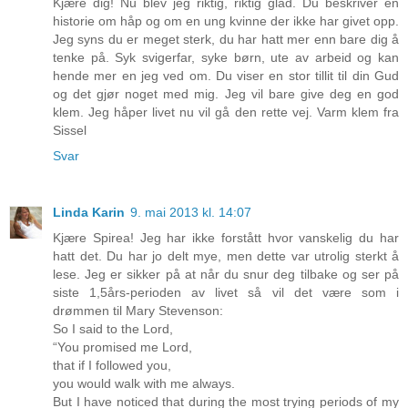
Kjære dig! Nu blev jeg riktig, riktig glad. Du beskriver en
historie om håp og om en ung kvinne der ikke har givet opp.
Jeg syns du er meget sterk, du har hatt mer enn bare dig å
tenke på. Syk svigerfar, syke børn, ute av arbeid og kan
hende mer en jeg ved om. Du viser en stor tillit til din Gud
og det gjør noget med mig. Jeg vil bare give deg en god
klem. Jeg håper livet nu vil gå den rette vej. Varm klem fra
Sissel
Svar
Linda Karin
9. mai 2013 kl. 14:07
Kjære Spirea! Jeg har ikke forstått hvor vanskelig du har
hatt det. Du har jo delt mye, men dette var utrolig sterkt å
lese. Jeg er sikker på at når du snur deg tilbake og ser på
siste 1,5års-perioden av livet så vil det være som i
drømmen til Mary Stevenson:
So I said to the Lord,
“You promised me Lord,
that if I followed you,
you would walk with me always.
But I have noticed that during the most trying periods of my