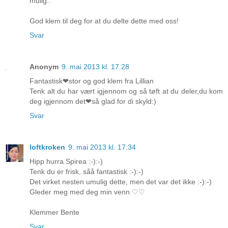
mulig..
God klem til deg for at du delte dette med oss!
Svar
Anonym
9. mai 2013 kl. 17:28
Fantastisk❤stor og god klem fra Lillian
Tenk alt du har vært igjennom og så tøft at du deler,du kom
deg igjennom det❤så glad for di skyld:)
Svar
loftkroken
9. mai 2013 kl. 17:34
Hipp hurra Spirea :-):-)
Tenk du er frisk, såå fantastisk :-):-)
Det virket nesten umulig dette, men det var det ikke :-):-)
Gleder meg med deg min venn ♡♡
Klemmer Bente
Svar