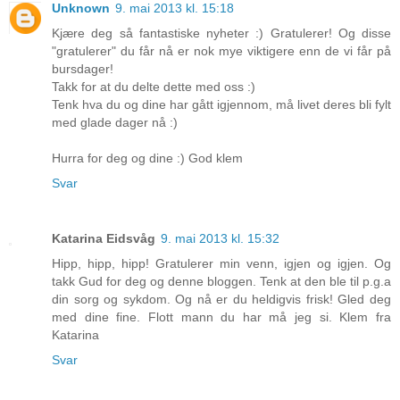
Unknown
9. mai 2013 kl. 15:18
Kjære deg så fantastiske nyheter :) Gratulerer! Og disse
"gratulerer" du får nå er nok mye viktigere enn de vi får på
bursdager!
Takk for at du delte dette med oss :)
Tenk hva du og dine har gått igjennom, må livet deres bli fylt
med glade dager nå :)
Hurra for deg og dine :) God klem
Svar
Katarina Eidsvåg
9. mai 2013 kl. 15:32
Hipp, hipp, hipp! Gratulerer min venn, igjen og igjen. Og
takk Gud for deg og denne bloggen. Tenk at den ble til p.g.a
din sorg og sykdom. Og nå er du heldigvis frisk! Gled deg
med dine fine. Flott mann du har må jeg si. Klem fra
Katarina
Svar