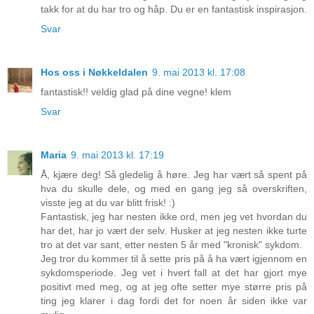
takk for at du har tro og håp. Du er en fantastisk inspirasjon.
Svar
Hos oss i Nøkkeldalen
9. mai 2013 kl. 17:08
fantastisk!! veldig glad på dine vegne! klem
Svar
Maria
9. mai 2013 kl. 17:19
Å, kjære deg! Så gledelig å høre. Jeg har vært så spent på
hva du skulle dele, og med en gang jeg så overskriften,
visste jeg at du var blitt frisk! :)
Fantastisk, jeg har nesten ikke ord, men jeg vet hvordan du
har det, har jo vært der selv. Husker at jeg nesten ikke turte
tro at det var sant, etter nesten 5 år med "kronisk" sykdom.
Jeg tror du kommer til å sette pris på å ha vært igjennom en
sykdomsperiode. Jeg vet i hvert fall at det har gjort mye
positivt med meg, og at jeg ofte setter mye større pris på
ting jeg klarer i dag fordi det for noen år siden ikke var