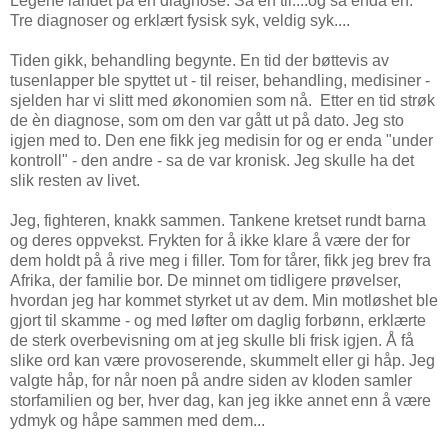
Legene landet på en diagnose. Så en til....og så enda en.
Tre diagnoser og erklært fysisk syk, veldig syk....
Tiden gikk, behandling begynte. En tid der bøttevis av
tusenlapper ble spyttet ut - til reiser, behandling, medisiner -
sjelden har vi slitt med økonomien som nå. Etter en tid strøk
de èn diagnose, som om den var gått ut på dato. Jeg sto
igjen med to. Den ene fikk jeg medisin for og er enda "under
kontroll" - den andre - sa de var kronisk. Jeg skulle ha det
slik resten av livet.
Jeg, fighteren, knakk sammen. Tankene kretset rundt barna
og deres oppvekst. Frykten for å ikke klare å være der for
dem holdt på å rive meg i filler. Tom for tårer, fikk jeg brev fra
Afrika, der familie bor. De minnet om tidligere prøvelser,
hvordan jeg har kommet styrket ut av dem. Min motløshet ble
gjort til skamme - og med løfter om daglig forbønn, erklærte
de sterk overbevisning om at jeg skulle bli frisk igjen. Å få
slike ord kan være provoserende, skummelt eller gi håp. Jeg
valgte håp, for når noen på andre siden av kloden samler
storfamilien og ber, hver dag, kan jeg ikke annet enn å være
ydmyk og håpe sammen med dem...