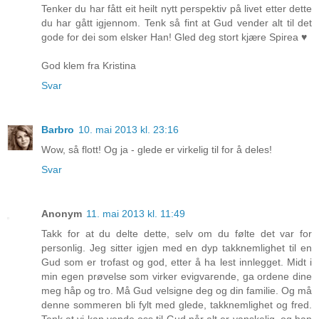
Tenker du har fått eit heilt nytt perspektiv på livet etter dette
du har gått igjennom. Tenk så fint at Gud vender alt til det
gode for dei som elsker Han! Gled deg stort kjære Spirea ♥
God klem fra Kristina
Svar
Barbro
10. mai 2013 kl. 23:16
Wow, så flott! Og ja - glede er virkelig til for å deles!
Svar
Anonym
11. mai 2013 kl. 11:49
Takk for at du delte dette, selv om du følte det var for
personlig. Jeg sitter igjen med en dyp takknemlighet til en
Gud som er trofast og god, etter å ha lest innlegget. Midt i
min egen prøvelse som virker evigvarende, ga ordene dine
meg håp og tro. Må Gud velsigne deg og din familie. Og må
denne sommeren bli fylt med glede, takknemlighet og fred.
Tenk at vi kan vende oss til Gud når alt er vanskelig, og han