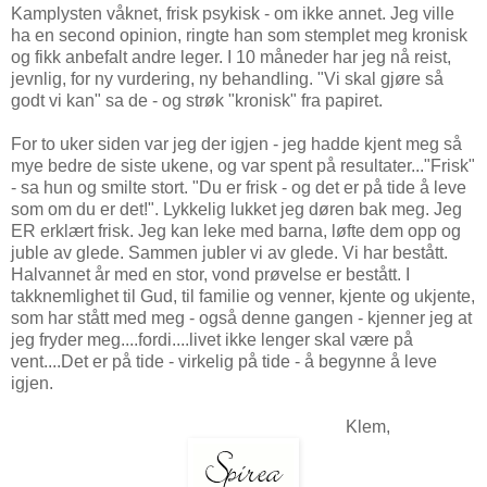
Kamplysten våknet, frisk psykisk - om ikke annet. Jeg ville
ha en second opinion, ringte han som stemplet meg kronisk
og fikk anbefalt andre leger. I 10 måneder har jeg nå reist,
jevnlig, for ny vurdering, ny behandling. "Vi skal gjøre så
godt vi kan" sa de - og strøk "kronisk" fra papiret.
For to uker siden var jeg der igjen - jeg hadde kjent meg så
mye bedre de siste ukene, og var spent på resultater..."Frisk"
- sa hun og smilte stort. "Du er frisk - og det er på tide å leve
som om du er det!". Lykkelig lukket jeg døren bak meg. Jeg
ER erklært frisk. Jeg kan leke med barna, løfte dem opp og
juble av glede. Sammen jubler vi av glede. Vi har bestått.
Halvannet år med en stor, vond prøvelse er bestått. I
takknemlighet til Gud, til familie og venner, kjente og ukjente,
som har stått med meg - også denne gangen - kjenner jeg at
jeg fryder meg....fordi....livet ikke lenger skal være på
vent....Det er på tide - virkelig på tide - å begynne å leve
igjen.
Klem,