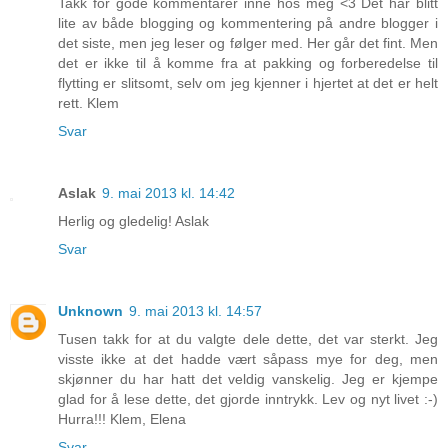
Takk for gode kommentarer inne hos meg <3 Det har blitt
lite av både blogging og kommentering på andre blogger i
det siste, men jeg leser og følger med. Her går det fint. Men
det er ikke til å komme fra at pakking og forberedelse til
flytting er slitsomt, selv om jeg kjenner i hjertet at det er helt
rett. Klem
Svar
Aslak
9. mai 2013 kl. 14:42
Herlig og gledelig! Aslak
Svar
Unknown
9. mai 2013 kl. 14:57
Tusen takk for at du valgte dele dette, det var sterkt. Jeg
visste ikke at det hadde vært såpass mye for deg, men
skjønner du har hatt det veldig vanskelig. Jeg er kjempe
glad for å lese dette, det gjorde inntrykk. Lev og nyt livet :-)
Hurra!!! Klem, Elena
Svar