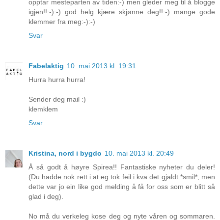
opptar mesteparten av tiden:-) men gleder meg til å blogge
igjen!!:-):-) god helg kjære skjønne deg!!:-) mange gode
klemmer fra meg:-):-)
Svar
Fabelaktig
10. mai 2013 kl. 19:31
Hurra hurra hurra!
Sender deg mail :)
klemklem
Svar
Kristina, nord i bygdo
10. mai 2013 kl. 20:49
Å så godt å høyre Spirea!! Fantastiske nyheter du deler!
(Du hadde nok rett i at eg tok feil i kva det gjaldt *smil*, men
dette var jo ein like god melding å få for oss som er blitt så
glad i deg).
No må du verkeleg kose deg og nyte våren og sommaren.