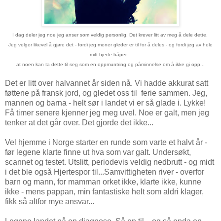
I dag deler jeg noe jeg anser som veldig personlig. Det krever litt av meg å dele dette.
Jeg velger likevel å gjøre det - fordi jeg mener gleder er til for å deles - og fordi jeg av hele
mitt hjerte håper -
at noen kan ta dette til seg som en oppmuntring og påminnelse om å ikke gi opp...
Det er litt over halvannet år siden nå. Vi hadde akkurat satt
føttene på fransk jord, og gledet oss til ferie sammen. Jeg,
mannen og barna - helt sør i landet vi er så glade i. Lykke!
Få timer senere kjenner jeg meg uvel. Noe er galt, men jeg
tenker at det går over. Det gjorde det ikke...
Vel hjemme i Norge starter en runde som varte et halvt år -
før legene klarte finne ut hva som var galt. Undersøkt,
scannet og testet. Utslitt, periodevis veldig nedbrutt - og midt
i det ble også Hjertespor til...Samvittigheten river - overfor
barn og mann, for mamman orket ikke, klarte ikke, kunne
ikke - mens pappan, min fantastiske helt som aldri klager,
fikk så altfor mye ansvar...