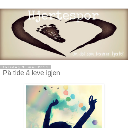
torsdag 9. mai 2013
På tide å leve igjen