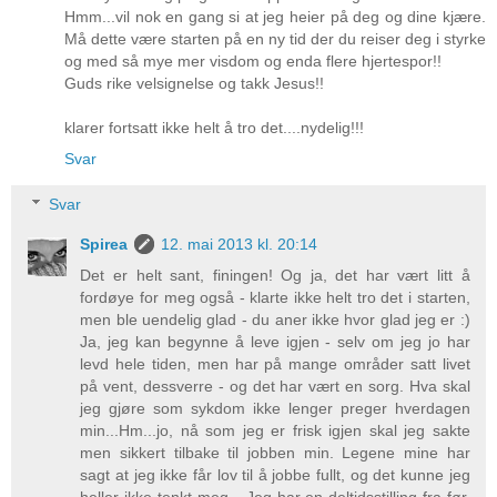
Hmm...vil nok en gang si at jeg heier på deg og dine kjære.
Må dette være starten på en ny tid der du reiser deg i styrke
og med så mye mer visdom og enda flere hjertespor!!
Guds rike velsignelse og takk Jesus!!
klarer fortsatt ikke helt å tro det....nydelig!!!
Svar
Svar
Spirea
12. mai 2013 kl. 20:14
Det er helt sant, finingen! Og ja, det har vært litt å
fordøye for meg også - klarte ikke helt tro det i starten,
men ble uendelig glad - du aner ikke hvor glad jeg er :)
Ja, jeg kan begynne å leve igjen - selv om jeg jo har
levd hele tiden, men har på mange områder satt livet
på vent, dessverre - og det har vært en sorg. Hva skal
jeg gjøre som sykdom ikke lenger preger hverdagen
min...Hm...jo, nå som jeg er frisk igjen skal jeg sakte
men sikkert tilbake til jobben min. Legene mine har
sagt at jeg ikke får lov til å jobbe fullt, og det kunne jeg