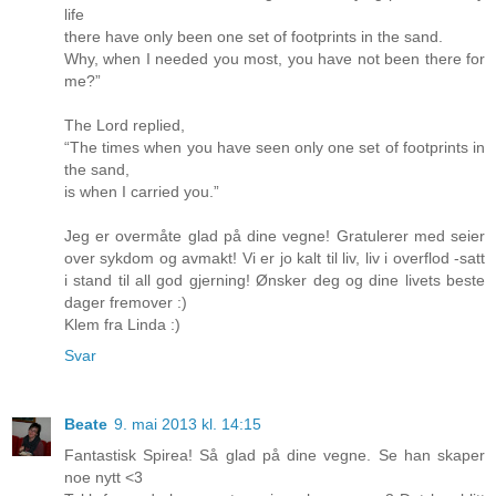
life
there have only been one set of footprints in the sand.
Why, when I needed you most, you have not been there for
me?”
The Lord replied,
“The times when you have seen only one set of footprints in
the sand,
is when I carried you.”
Jeg er overmåte glad på dine vegne! Gratulerer med seier
over sykdom og avmakt! Vi er jo kalt til liv, liv i overflod -satt
i stand til all god gjerning! Ønsker deg og dine livets beste
dager fremover :)
Klem fra Linda :)
Svar
Beate
9. mai 2013 kl. 14:15
Fantastisk Spirea! Så glad på dine vegne. Se han skaper
noe nytt <3