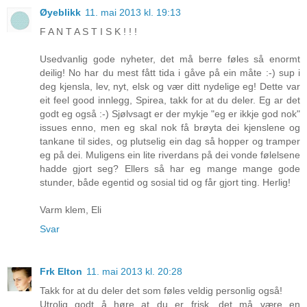
Øyeblikk
11. mai 2013 kl. 19:13
F A N T A S T I S K ! ! !
Usedvanlig gode nyheter, det må berre føles så enormt
deilig! No har du mest fått tida i gåve på ein måte :-) sup i
deg kjensla, lev, nyt, elsk og vær ditt nydelige eg! Dette var
eit feel good innlegg, Spirea, takk for at du deler. Eg ar det
godt eg også :-) Sjølvsagt er der mykje "eg er ikkje god nok"
issues enno, men eg skal nok få brøyta dei kjenslene og
tankane til sides, og plutselig ein dag så hopper og tramper
eg på dei. Muligens ein lite riverdans på dei vonde følelsene
hadde gjort seg? Ellers så har eg mange mange gode
stunder, både egentid og sosial tid og får gjort ting. Herlig!
Varm klem, Eli
Svar
Frk Elton
11. mai 2013 kl. 20:28
Takk for at du deler det som føles veldig personlig også!
Utrolig godt å høre at du er frisk, det må være en