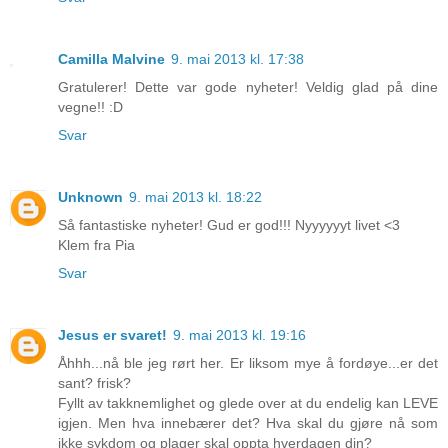
Camilla Malvine
9. mai 2013 kl. 17:38
Gratulerer! Dette var gode nyheter! Veldig glad på dine
vegne!! :D
Svar
Unknown
9. mai 2013 kl. 18:22
Så fantastiske nyheter! Gud er god!!! Nyyyyyyt livet <3
Klem fra Pia
Svar
Jesus er svaret!
9. mai 2013 kl. 19:16
Åhhh...nå ble jeg rørt her. Er liksom mye å fordøye...er det
sant? frisk?
Fyllt av takknemlighet og glede over at du endelig kan LEVE
igjen. Men hva innebærer det? Hva skal du gjøre nå som
ikke sykdom og plager skal oppta hverdagen din?