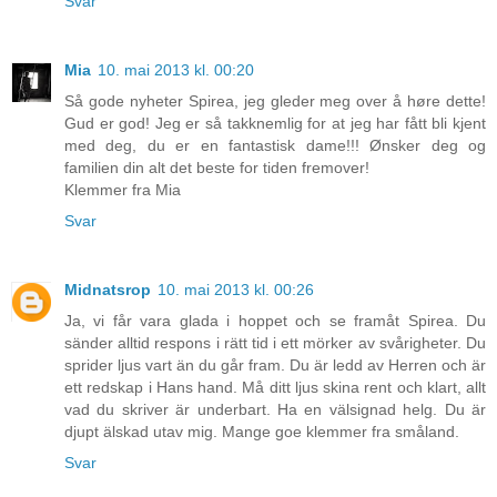
Svar
Mia
10. mai 2013 kl. 00:20
Så gode nyheter Spirea, jeg gleder meg over å høre dette!
Gud er god! Jeg er så takknemlig for at jeg har fått bli kjent
med deg, du er en fantastisk dame!!! Ønsker deg og
familien din alt det beste for tiden fremover!
Klemmer fra Mia
Svar
Midnatsrop
10. mai 2013 kl. 00:26
Ja, vi får vara glada i hoppet och se framåt Spirea. Du
sänder alltid respons i rätt tid i ett mörker av svårigheter. Du
sprider ljus vart än du går fram. Du är ledd av Herren och är
ett redskap i Hans hand. Må ditt ljus skina rent och klart, allt
vad du skriver är underbart. Ha en välsignad helg. Du är
djupt älskad utav mig. Mange goe klemmer fra småland.
Svar