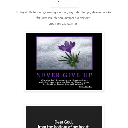
Jeg skulle hatt en give-away denne gang - den har jeg dessverre ikke
♡
fått kjøpt inn,
så den kommer over helgen.
God helg alle sammen!