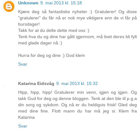
Unknown
9. mai 2013 kl. 15:18
Kjære deg så fantastiske nyheter :) Gratulerer! Og disse
"gratulerer" du får nå er nok mye viktigere enn de vi får på
bursdager!
Takk for at du delte dette med oss :)
Tenk hva du og dine har gått igjennom, må livet deres bli fylt
med glade dager nå :)
Hurra for deg og dine :) God klem
Svar
Katarina Eidsvåg
9. mai 2013 kl. 15:32
Hipp, hipp, hipp! Gratulerer min venn, igjen og igjen. Og
takk Gud for deg og denne bloggen. Tenk at den ble til p.g.a
din sorg og sykdom. Og nå er du heldigvis frisk! Gled deg
med dine fine. Flott mann du har må jeg si. Klem fra
Katarina
Svar