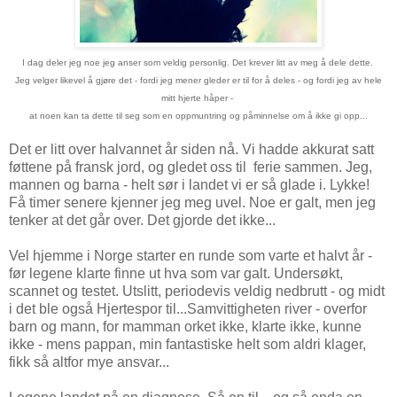
I dag deler jeg noe jeg anser som veldig personlig. Det krever litt av meg å dele dette.
Jeg velger likevel å gjøre det - fordi jeg mener gleder er til for å deles - og fordi jeg av hele
mitt hjerte håper -
at noen kan ta dette til seg som en oppmuntring og påminnelse om å ikke gi opp...
Det er litt over halvannet år siden nå. Vi hadde akkurat satt
føttene på fransk jord, og gledet oss til ferie sammen. Jeg,
mannen og barna - helt sør i landet vi er så glade i. Lykke!
Få timer senere kjenner jeg meg uvel. Noe er galt, men jeg
tenker at det går over. Det gjorde det ikke...
Vel hjemme i Norge starter en runde som varte et halvt år -
før legene klarte finne ut hva som var galt. Undersøkt,
scannet og testet. Utslitt, periodevis veldig nedbrutt - og midt
i det ble også Hjertespor til...Samvittigheten river - overfor
barn og mann, for mamman orket ikke, klarte ikke, kunne
ikke - mens pappan, min fantastiske helt som aldri klager,
fikk så altfor mye ansvar...