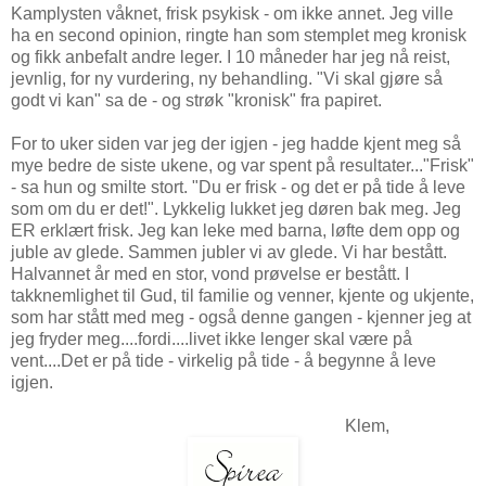
Kamplysten våknet, frisk psykisk - om ikke annet. Jeg ville
ha en second opinion, ringte han som stemplet meg kronisk
og fikk anbefalt andre leger. I 10 måneder har jeg nå reist,
jevnlig, for ny vurdering, ny behandling. "Vi skal gjøre så
godt vi kan" sa de - og strøk "kronisk" fra papiret.
For to uker siden var jeg der igjen - jeg hadde kjent meg så
mye bedre de siste ukene, og var spent på resultater..."Frisk"
- sa hun og smilte stort. "Du er frisk - og det er på tide å leve
som om du er det!". Lykkelig lukket jeg døren bak meg. Jeg
ER erklært frisk. Jeg kan leke med barna, løfte dem opp og
juble av glede. Sammen jubler vi av glede. Vi har bestått.
Halvannet år med en stor, vond prøvelse er bestått. I
takknemlighet til Gud, til familie og venner, kjente og ukjente,
som har stått med meg - også denne gangen - kjenner jeg at
jeg fryder meg....fordi....livet ikke lenger skal være på
vent....Det er på tide - virkelig på tide - å begynne å leve
igjen.
Klem,