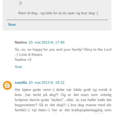
:))
Klem til deg - og takk for at du spør og bryr deg :)
Svar
Nadine
10. mai 2013 kl. 17:40
So, so, so happy for you and your family! Glory to the Lord
:-) Love & Kisses,
Nadine <3
Svar
camilla
10. mai 2013 kl. 18:12
Hei kjære gode venn:-) dette var både godt og vondt å
lese....har tenkt på deg!!! Og er det noen som virkelig
fortjener denne gode "slutten"...eller...la oss heller kalle det
begynnelsen? Så er det deg!!!:-) kos deg masse med din
familie!;-) nyt tiden:-) her er det bryllupsplanlegging som