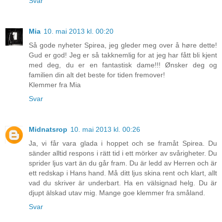
Svar
Mia
10. mai 2013 kl. 00:20
Så gode nyheter Spirea, jeg gleder meg over å høre dette!
Gud er god! Jeg er så takknemlig for at jeg har fått bli kjent
med deg, du er en fantastisk dame!!! Ønsker deg og
familien din alt det beste for tiden fremover!
Klemmer fra Mia
Svar
Midnatsrop
10. mai 2013 kl. 00:26
Ja, vi får vara glada i hoppet och se framåt Spirea. Du
sänder alltid respons i rätt tid i ett mörker av svårigheter. Du
sprider ljus vart än du går fram. Du är ledd av Herren och är
ett redskap i Hans hand. Må ditt ljus skina rent och klart, allt
vad du skriver är underbart. Ha en välsignad helg. Du är
djupt älskad utav mig. Mange goe klemmer fra småland.
Svar