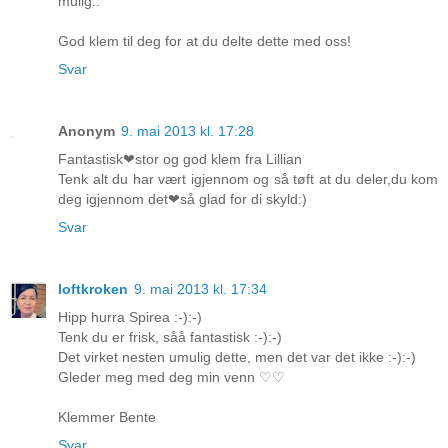
mulig..
God klem til deg for at du delte dette med oss!
Svar
Anonym
9. mai 2013 kl. 17:28
Fantastisk❤stor og god klem fra Lillian
Tenk alt du har vært igjennom og så tøft at du deler,du kom
deg igjennom det❤så glad for di skyld:)
Svar
loftkroken
9. mai 2013 kl. 17:34
Hipp hurra Spirea :-):-)
Tenk du er frisk, såå fantastisk :-):-)
Det virket nesten umulig dette, men det var det ikke :-):-)
Gleder meg med deg min venn ♡♡
Klemmer Bente
Svar