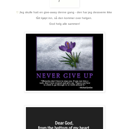
Jeg skulle hatt en give-away denne gang - den har jeg dessverre ikke
♡
fått kjøpt inn,
så den kommer over helgen.
God helg alle sammen!