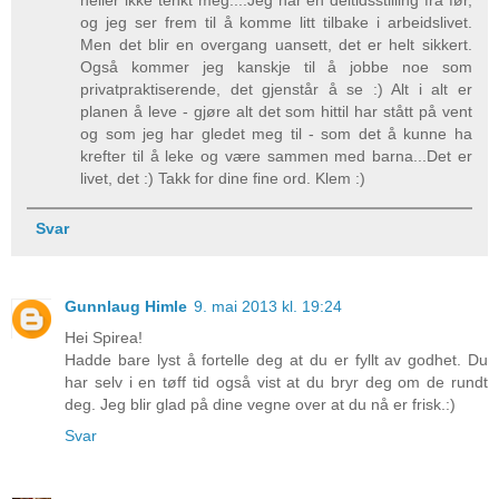
heller ikke tenkt meg....Jeg har en deltidsstilling fra før,
og jeg ser frem til å komme litt tilbake i arbeidslivet.
Men det blir en overgang uansett, det er helt sikkert.
Også kommer jeg kanskje til å jobbe noe som
privatpraktiserende, det gjenstår å se :) Alt i alt er
planen å leve - gjøre alt det som hittil har stått på vent
og som jeg har gledet meg til - som det å kunne ha
krefter til å leke og være sammen med barna...Det er
livet, det :) Takk for dine fine ord. Klem :)
Svar
Gunnlaug Himle
9. mai 2013 kl. 19:24
Hei Spirea!
Hadde bare lyst å fortelle deg at du er fyllt av godhet. Du
har selv i en tøff tid også vist at du bryr deg om de rundt
deg. Jeg blir glad på dine vegne over at du nå er frisk.:)
Svar