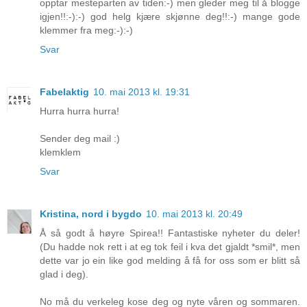
opptar mesteparten av tiden:-) men gleder meg til å blogge
igjen!!:-):-) god helg kjære skjønne deg!!:-) mange gode
klemmer fra meg:-):-)
Svar
Fabelaktig
10. mai 2013 kl. 19:31
Hurra hurra hurra!
Sender deg mail :)
klemklem
Svar
Kristina, nord i bygdo
10. mai 2013 kl. 20:49
Å så godt å høyre Spirea!! Fantastiske nyheter du deler!
(Du hadde nok rett i at eg tok feil i kva det gjaldt *smil*, men
dette var jo ein like god melding å få for oss som er blitt så
glad i deg).
No må du verkeleg kose deg og nyte våren og sommaren.