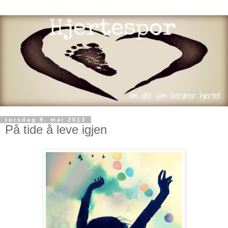
torsdag 9. mai 2013
På tide å leve igjen