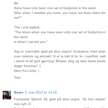
life
there have only been one set of footprints in the sand.
Why, when I needed you most, you have not been there for
me?”
The Lord replied,
“The times when you have seen only one set of footprints in
the sand,
is when I carried you.”
Jeg er overmåte glad på dine vegne! Gratulerer med seier
over sykdom og avmakt! Vi er jo kalt til liv, liv i overflod -satt
i stand til all god gjerning! Ønsker deg og dine livets beste
dager fremover :)
Klem fra Linda :)
Svar
Beate
9. mai 2013 kl. 14:15
Fantastisk Spirea! Så glad på dine vegne. Se han skaper
noe nytt <3