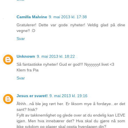
Camilla Malvine
9. mai 2013 kl. 17:38
Gratulerer! Dette var gode nyheter! Veldig glad på dine
vegne!! :D
Svar
Unknown
9. mai 2013 kl. 18:22
Så fantastiske nyheter! Gud er god!!! Nyyyyyyt livet <3
Klem fra Pia
Svar
Jesus er svaret!
9. mai 2013 kl. 19:16
Åhhh...nå ble jeg rørt her. Er liksom mye å fordøye...er det
sant? frisk?
Fyllt av takknemlighet og glede over at du endelig kan LEVE
igjen. Men hva innebærer det? Hva skal du gjøre nå som
ikke sykdom og plager skal oppta hverdagen din?