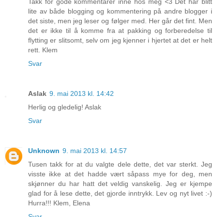
Takk for gode kommentarer inne hos meg <3 Det har blitt
lite av både blogging og kommentering på andre blogger i
det siste, men jeg leser og følger med. Her går det fint. Men
det er ikke til å komme fra at pakking og forberedelse til
flytting er slitsomt, selv om jeg kjenner i hjertet at det er helt
rett. Klem
Svar
Aslak
9. mai 2013 kl. 14:42
Herlig og gledelig! Aslak
Svar
Unknown
9. mai 2013 kl. 14:57
Tusen takk for at du valgte dele dette, det var sterkt. Jeg
visste ikke at det hadde vært såpass mye for deg, men
skjønner du har hatt det veldig vanskelig. Jeg er kjempe
glad for å lese dette, det gjorde inntrykk. Lev og nyt livet :-)
Hurra!!! Klem, Elena
Svar