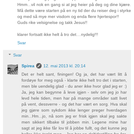
Hmm...vil nok en gang si at jeg heier på deg og dine kjære.
Må dette være starten på en ny tid der du reiser deg i styrke
og med så mye mer visdom og enda flere hjertespor!!
Guds rike velsignelse og takk Jesus!!
klarer fortsatt ikke helt å tro det....nydelig!!!
Svar
Svar
Spirea
12. mai 2013 kl. 20:14
Det er helt sant, finingen! Og ja, det har vært litt å
fordøye for meg også - klarte ikke helt tro det i starten,
men ble uendelig glad - du aner ikke hvor glad jeg er :)
Ja, jeg kan begynne å leve igjen - selv om jeg jo har
levd hele tiden, men har på mange områder satt livet
på vent, dessverre - og det har vært en sorg. Hva skal
jeg gjøre som sykdom ikke lenger preger hverdagen
min...Hm...jo, nå som jeg er frisk igjen skal jeg sakte
men sikkert tilbake til jobben min. Legene mine har
sagt at jeg ikke får lov til å jobbe fullt, og det kunne jeg