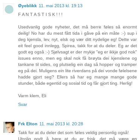
Øyeblikk
11. mai 2013 kl. 19:13
F A N T A S T I S K ! ! !
Usedvanlig gode nyheter, det må berre føles så enormt
deilig! No har du mest fått tida i gåve på ein måte :-) sup i
deg kjensla, lev, nyt, elsk og vær ditt nydelige eg! Dette var
eit feel good innlegg, Spirea, takk for at du deler. Eg ar det
godt eg også :-) Sjølvsagt er der mykje "eg er ikkje god nok"
issues enno, men eg skal nok få brøyta dei kjenslene og
tankane til sides, og plutselig ein dag så hopper og tramper
eg på dei. Muligens ein lite riverdans på dei vonde følelsene
hadde gjort seg? Ellers så har eg mange mange gode
stunder, både egentid og sosial tid og får gjort ting. Herlig!
Varm klem, Eli
Svar
Frk Elton
11. mai 2013 kl. 20:28
Takk for at du deler det som føles veldig personlig også!
Utrolig godt å høre at du er frisk, det må være en