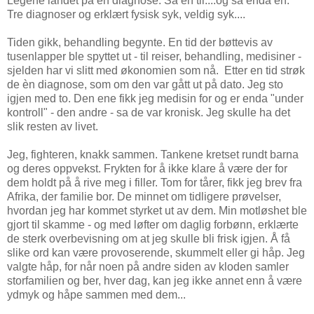
Legene landet på en diagnose. Så en til....og så enda en.
Tre diagnoser og erklært fysisk syk, veldig syk....
Tiden gikk, behandling begynte. En tid der bøttevis av
tusenlapper ble spyttet ut - til reiser, behandling, medisiner -
sjelden har vi slitt med økonomien som nå. Etter en tid strøk
de èn diagnose, som om den var gått ut på dato. Jeg sto
igjen med to. Den ene fikk jeg medisin for og er enda "under
kontroll" - den andre - sa de var kronisk. Jeg skulle ha det
slik resten av livet.
Jeg, fighteren, knakk sammen. Tankene kretset rundt barna
og deres oppvekst. Frykten for å ikke klare å være der for
dem holdt på å rive meg i filler. Tom for tårer, fikk jeg brev fra
Afrika, der familie bor. De minnet om tidligere prøvelser,
hvordan jeg har kommet styrket ut av dem. Min motløshet ble
gjort til skamme - og med løfter om daglig forbønn, erklærte
de sterk overbevisning om at jeg skulle bli frisk igjen. Å få
slike ord kan være provoserende, skummelt eller gi håp. Jeg
valgte håp, for når noen på andre siden av kloden samler
storfamilien og ber, hver dag, kan jeg ikke annet enn å være
ydmyk og håpe sammen med dem...