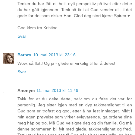
Tenker du har fått eit heilt nytt perspektiv på livet etter dette
du har gått igjennom. Tenk så fint at Gud vender alt til det
gode for dei som elsker Han! Gled deg stort kjære Spirea ♥
God klem fra Kristina
Svar
Barbro
10. mai 2013 kl. 23:16
Wow, så flott! Og ja - glede er virkelig til for å deles!
Svar
Anonym
11. mai 2013 kl. 11:49
Takk for at du delte dette, selv om du følte det var for
personlig. Jeg sitter igjen med en dyp takknemlighet til en
Gud som er trofast og god, etter å ha lest innlegget. Midt i
min egen prøvelse som virker evigvarende, ga ordene dine
meg håp og tro. Må Gud velsigne deg og din familie. Og må
denne sommeren bli fylt med glede, takknemlighet og fred.
Tenk at vi kan vende oss til Gud når alt er vanskelig, og han