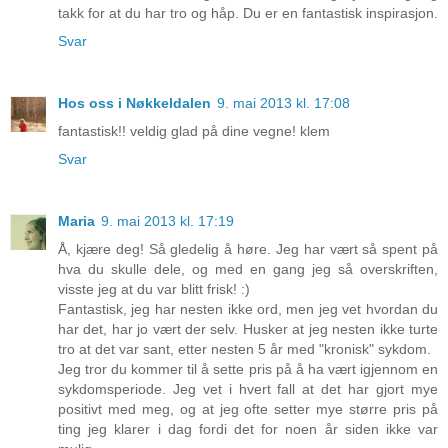
takk for at du har tro og håp. Du er en fantastisk inspirasjon.
Svar
Hos oss i Nøkkeldalen
9. mai 2013 kl. 17:08
fantastisk!! veldig glad på dine vegne! klem
Svar
Maria
9. mai 2013 kl. 17:19
Å, kjære deg! Så gledelig å høre. Jeg har vært så spent på
hva du skulle dele, og med en gang jeg så overskriften,
visste jeg at du var blitt frisk! :)
Fantastisk, jeg har nesten ikke ord, men jeg vet hvordan du
har det, har jo vært der selv. Husker at jeg nesten ikke turte
tro at det var sant, etter nesten 5 år med "kronisk" sykdom.
Jeg tror du kommer til å sette pris på å ha vært igjennom en
sykdomsperiode. Jeg vet i hvert fall at det har gjort mye
positivt med meg, og at jeg ofte setter mye større pris på
ting jeg klarer i dag fordi det for noen år siden ikke var