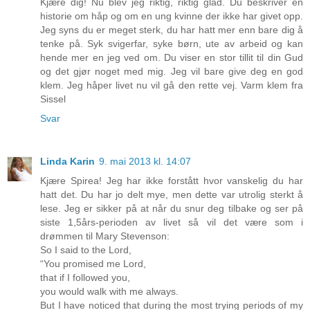
Kjære dig! Nu blev jeg riktig, riktig glad. Du beskriver en
historie om håp og om en ung kvinne der ikke har givet opp.
Jeg syns du er meget sterk, du har hatt mer enn bare dig å
tenke på. Syk svigerfar, syke børn, ute av arbeid og kan
hende mer en jeg ved om. Du viser en stor tillit til din Gud
og det gjør noget med mig. Jeg vil bare give deg en god
klem. Jeg håper livet nu vil gå den rette vej. Varm klem fra
Sissel
Svar
Linda Karin
9. mai 2013 kl. 14:07
Kjære Spirea! Jeg har ikke forstått hvor vanskelig du har
hatt det. Du har jo delt mye, men dette var utrolig sterkt å
lese. Jeg er sikker på at når du snur deg tilbake og ser på
siste 1,5års-perioden av livet så vil det være som i
drømmen til Mary Stevenson:
So I said to the Lord,
“You promised me Lord,
that if I followed you,
you would walk with me always.
But I have noticed that during the most trying periods of my