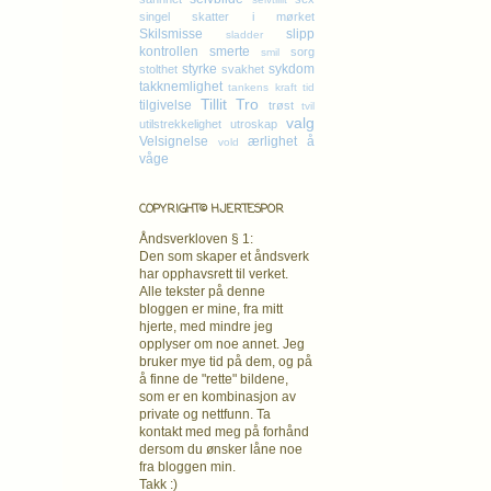
singel
skatter i mørket
Skilsmisse
slipp
sladder
kontrollen
smerte
sorg
smil
styrke
sykdom
stolthet
svakhet
takknemlighet
tankens kraft
tid
Tillit
Tro
tilgivelse
trøst
tvil
valg
utilstrekkelighet
utroskap
Velsignelse
ærlighet
å
vold
våge
COPYRIGHT© HJERTESPOR
Åndsverkloven § 1:
Den som skaper et åndsverk
har opphavsrett
til verket.
Alle tekster på denne
bloggen er mine, fra mitt
hjerte, med mindre jeg
opplyser om noe annet. Jeg
bruker mye tid på dem, og på
å finne de "rette" bildene,
som er en kombinasjon av
private og nettfunn. Ta
kontakt med meg på forhånd
dersom du ønsker låne noe
fra bloggen min.
Takk :)