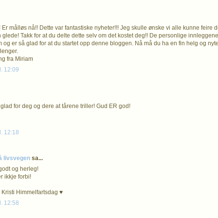
Er målløs nå!! Dette var fantastiske nyheter!!! Jeg skulle ønske vi alle kunne feire 
en glede! Takk for at du delte dette selv om det kostet deg!! De personlige innleggen
 og er så glad for at du startet opp denne bloggen. Nå må du ha en fin helg og nyte 
lenger.
ng fra Miriam
l. 12:09
glad for deg og dere at tårene triller! Gud ER god!
l. 12:18
å livsvegen
sa...
godt og herleg!
 ikkje forbi!
Kristi Himmelfartsdag ♥
l. 12:58