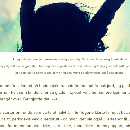
I dag deler jeg noe jeg anser som veldig personlig. Det krever litt av meg å dele dette.
eg velger likevel å gjøre det - fordi jeg mener gleder er til for å deles - og fordi jeg av hele mitt hje
at noen kan ta dette til seg som en oppmuntring og påminnelse om å ikke gi opp...
lvannet år siden nå. Vi hadde akkurat satt føttene på fransk jord, og gle
a - helt sør i landet vi er så glade i. Lykke! Få timer senere kjenner j
et går over. Det gjorde det ikke...
starter en runde som varte et halvt år - før legene klarte finne ut hva
tslitt, periodevis veldig nedbrutt - og midt i det ble også Hjertespor til.
nn, for mamman orket ikke, klarte ikke, kunne ikke - mens pappan, min