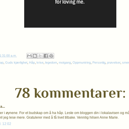
1:31:00 a.m.
kap
,
Guds kjærlighet
,
Håp
,
krise
,
legedom
,
motgang
,
Oppmuntring
,
Personlig
,
prøvelser
,
smer
78 kommentarer:
...
årer i øynene. For et budskap om å ha håp. Leste om bloggen din i lokalavisen og må
il jeg lese mere. Gratulerer med å få livet tilbake. Vennlig hilsen Anne Marie.
l. 12:02