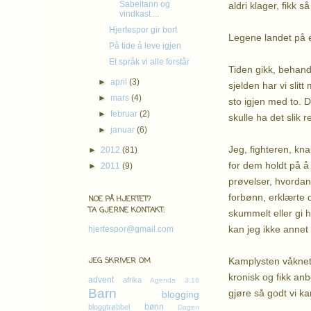
Sabeltann og
aldri klager, fikk s
vindkast....
Hjertespor gir bort
Legene landet på en
På tide å leve igjen
Et språk vi alle forstår
Tiden gikk, behandl
►
april
(3)
sjelden har vi sli
►
mars
(4)
sto igjen med to. D
►
februar
(2)
skulle ha det slik r
►
januar
(6)
Jeg, fighteren, kn
►
2012
(81)
for dem holdt på å r
►
2011
(9)
prøvelser, hvordan
forbønn, erklærte d
NOE PÅ HJERTET?
TA GJERNE KONTAKT:
skummelt eller gi 
kan jeg ikke anne
hjertespor@gmail.com
Kamplysten våknet,
JEG SKRIVER OM
kronisk og fikk anb
advent
afrika
Agenda 3:16
Barn
gjøre så godt vi ka
blogging
bønn
bloggtrøbbel
Dagen