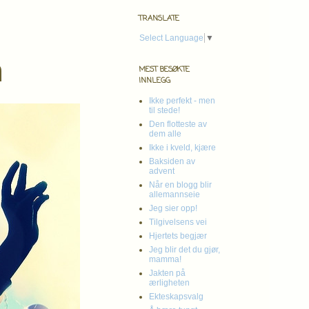
TRANSLATE
Select Language
▼
n
MEST BESØKTE
INNLEGG
Ikke perfekt - men
til stede!
Den flotteste av
dem alle
Ikke i kveld, kjære
Baksiden av
advent
Når en blogg blir
allemannseie
Jeg sier opp!
Tilgivelsens vei
Hjertets begjær
Jeg blir det du gjør,
mamma!
Jakten på
ærligheten
Ekteskapsvalg