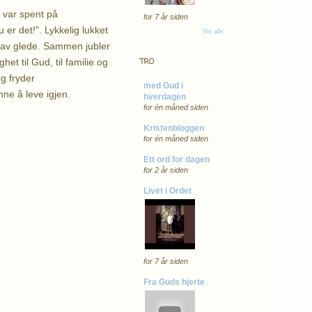
g var spent på
for 7 år siden
u er det!". Lykkelig lukket
Vis alle
e av glede. Sammen jubler
et til Gud, til familie og
TRO
g fryder
med Gud i
ynne å leve igjen.
hverdagen
for én måned siden
Kristenbloggen
for én måned siden
Ett ord for dagen
for 2 år siden
Livet i Ordet
for 7 år siden
Fra Guds hjerte