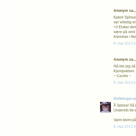
Anonym sa...
Kjære Spirea! 
var virkelig 
<3 Elsker dem
være på vent 
Klemmer i fle
9. mai 2013 k
Anonym sa...
Nå ble jeg så 
Kjempeklem
~ Cecilie ~
9. mai 2013 k
Refleksjon p
Å Spirea! Så 
Underets tid er
Varm klem på 
9. mai 2013 k