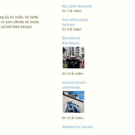
My Little Nomads
for 7 år siden
deg på en måte, for dette
Den afrikanske
e er som ofteste de beste
farmen
at livet ikke trenger
for 9 år siden
BeckBack
Backpack
for 13 år siden
mamas kram -
unterwegs
for 13 år siden
Spotted by Locals