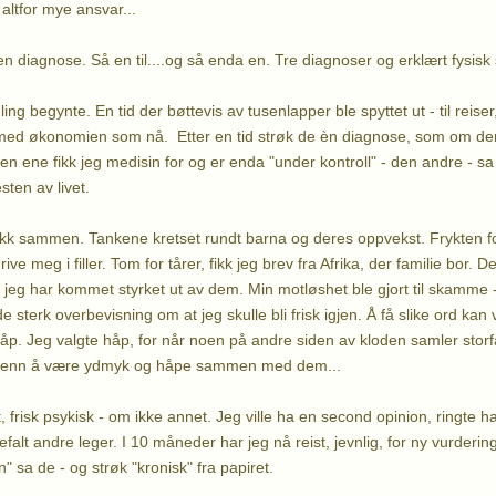
å altfor mye ansvar...
 diagnose. Så en til....og så enda en. Tre diagnoser og erklært fysisk s
ing begynte. En tid der bøttevis av tusenlapper ble spyttet ut - til reise
tt med økonomien som nå. Etter en tid strøk de èn diagnose, som om den
en ene fikk jeg medisin for og er enda "under kontroll" - den andre - sa
esten av livet.
akk sammen. Tankene kretset rundt barna og deres oppvekst. Frykten fo
ive meg i filler. Tom for tårer, fikk jeg brev fra Afrika, der familie bor. 
 jeg har kommet styrket ut av dem. Min motløshet ble gjort til skamme 
e sterk overbevisning om at jeg skulle bli frisk igjen. Å få slike ord k
håp. Jeg valgte håp, for når noen på andre siden av kloden samler storf
t enn å være ydmyk og håpe sammen med dem...
 frisk psykisk - om ikke annet. Jeg ville ha en second opinion, ringte
efalt andre leger. I 10 måneder har jeg nå reist, jevnlig, for ny vurderin
n" sa de - og strøk "kronisk" fra papiret.