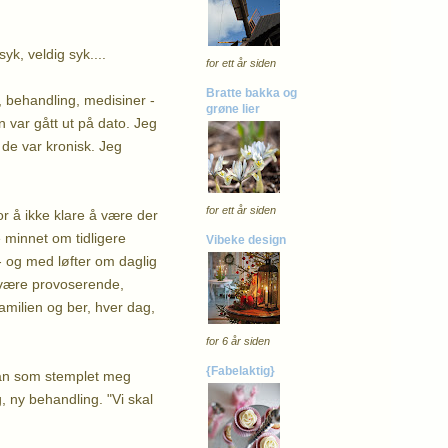
yk, veldig syk....
for ett år siden
Bratte bakka og
r, behandling, medisiner -
grøne lier
 var gått ut på dato. Jeg
 de var kronisk. Jeg
for ett år siden
r å ikke klare å være der
De minnet om tidligere
Vibeke design
- og med løfter om daglig
an være provoserende,
amilien og ber, hver dag,
for 6 år siden
{Fabelaktig}
 han som stemplet meg
g, ny behandling. "Vi skal