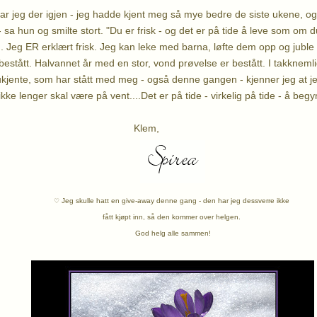
var jeg der igjen - jeg hadde kjent meg så mye bedre de siste ukene, o
 - sa hun og smilte stort. "Du er frisk - og det er på tide å leve som om d
 Jeg ER erklært frisk. Jeg kan leke med barna, løfte dem opp og jubl
 bestått. Halvannet år med en stor, vond prøvelse er bestått. I takknemligh
ukjente, som har stått med meg - også denne gangen - kjenner jeg at je
t ikke lenger skal være på vent....Det er på tide - virkelig på tide - å beg
lem,
Jeg skulle hatt en give-away denne gang - den har jeg dessverre ikke
♡
fått kjøpt inn,
så den kommer over helgen.
God helg alle sammen!