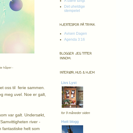
Å bære tungt
Det uheldige
stempelet
HJERTESPOR PÅ TRYKK
Avisen Dagen
Agenda 3:16
BLOGGER JEG TITTER
INNOM:
rte håper -
INTERIØR, HUS & HJEM
Livs Lyst
det oss til ferie sammen.
eg meg uvel. Noe er galt,
for 9 måneder siden
 som var galt. Undersøkt,
..Samvittigheten river -
Hwit blogg
 fantastiske helt som