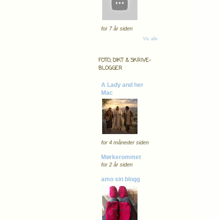
for 7 år siden
Vis alle
FOTO, DIKT & SKRIVE-
BLOGGER
A Lady and her
Mac
for 4 måneder siden
Mørkerommet
for 2 år siden
amo sin blogg