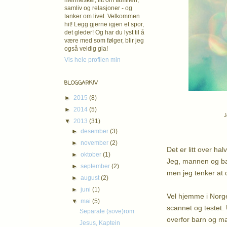
mennesker, litt om familien,
samliv og relasjoner - og
tanker om livet. Velkommen
hit! Legg gjerne igjen et spor,
det gleder! Og har du lyst til å
være med som følger, blir jeg
også veldig gla!
Vis hele profilen min
BLOGGARKIV
►
2015
(8)
►
2014
(5)
J
▼
2013
(31)
►
desember
(3)
►
november
(2)
Det er litt over ha
►
oktober
(1)
Jeg, mannen og barn
►
september
(2)
men jeg tenker at d
►
august
(2)
►
juni
(1)
Vel hjemme i Norge 
▼
mai
(5)
scannet og testet. U
Separate (sove)rom
overfor barn og ma
Jesus, Kaptein