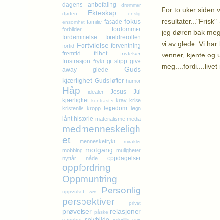
dagens anbefaling
drømmer
For to uker siden 
Ekteskap
døden
enslig
resultater..."Frisk"
fokus
fasade
familie
ensomhet
fordommer
forbilder
jeg døren bak meg.
fordømmelse
foreldrerollen
vi av glede. Vi har
Fortvilelse
forventning
fortid
fremtid
frihet
fristelser
venner, kjente og 
frustrasjon
gi slipp
give
frykt
meg....fordi....live
Guds
away
glede
kjærlighet
Guds løfter
humor
K
Håp
Jesus
Jul
idealer
kjærlighet
krav
krise
kontraster
legedom
kristenliv
kropp
løgn
lånt historie
materialisme
media
medmenneskeligh
et
menneskefrykt
mirakler
motgang
mobbing
muligheter
oppdagelser
nyttår
nåde
oppfordring
Oppmuntring
Personlig
oppvekst
ord
perspektiver
privat
prøvelser
relasjoner
påske
selvbilde
sannhet
sex
selvtillit