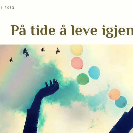
I 2013
På tide å leve igje