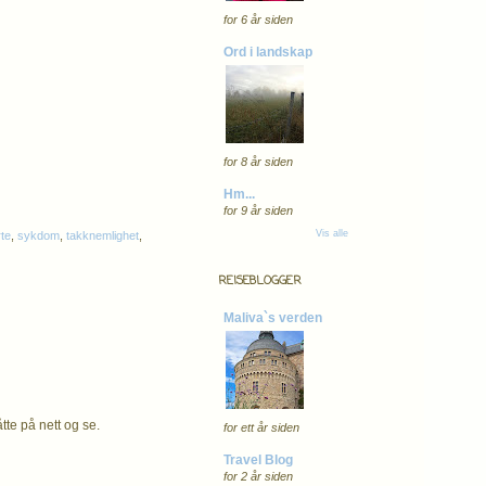
for 6 år siden
Ord i landskap
for 8 år siden
Hm...
for 9 år siden
Vis alle
te
,
sykdom
,
takknemlighet
,
REISEBLOGGER
Maliva`s verden
tte på nett og se.
for ett år siden
Travel Blog
for 2 år siden