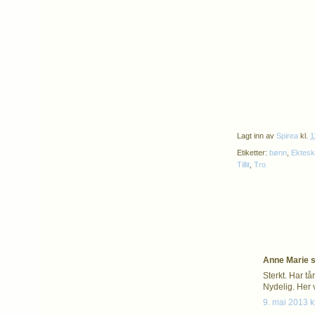
Lagt inn av
Spirea
kl.
1
Etiketter:
bønn
,
Ektes
Tillit
,
Tro
Anne Marie sa
Sterkt. Har t
Nydelig. Her v
9. mai 2013 k