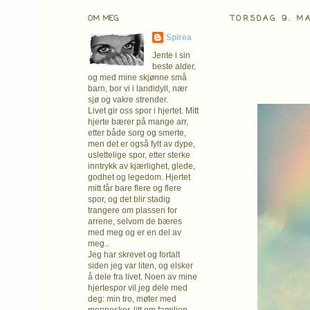
OM MEG
TORSDAG 9. MA
Spirea
Jente i sin
beste alder,
og med mine skjønne små
barn, bor vi i landidyll, nær
sjø og vakre strender.
Livet gir oss spor i hjertet. Mitt
hjerte bærer på mange arr,
etter både sorg og smerte,
men det er også fylt av dype,
uslettelige spor, etter sterke
inntrykk av kjærlighet, glede,
godhet og legedom. Hjertet
mitt får bare flere og flere
spor, og det blir stadig
trangere om plassen for
arrene, selvom de bæres
med meg og er en del av
meg..
Jeg har skrevet og fortalt
siden jeg var liten, og elsker
å dele fra livet. Noen av mine
hjertespor vil jeg dele med
deg: min tro, møter med