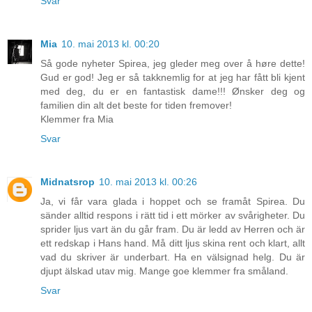
Svar
Mia
10. mai 2013 kl. 00:20
Så gode nyheter Spirea, jeg gleder meg over å høre dette!
Gud er god! Jeg er så takknemlig for at jeg har fått bli kjent
med deg, du er en fantastisk dame!!! Ønsker deg og
familien din alt det beste for tiden fremover!
Klemmer fra Mia
Svar
Midnatsrop
10. mai 2013 kl. 00:26
Ja, vi får vara glada i hoppet och se framåt Spirea. Du
sänder alltid respons i rätt tid i ett mörker av svårigheter. Du
sprider ljus vart än du går fram. Du är ledd av Herren och är
ett redskap i Hans hand. Må ditt ljus skina rent och klart, allt
vad du skriver är underbart. Ha en välsignad helg. Du är
djupt älskad utav mig. Mange goe klemmer fra småland.
Svar