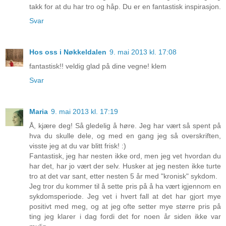
takk for at du har tro og håp. Du er en fantastisk inspirasjon.
Svar
Hos oss i Nøkkeldalen
9. mai 2013 kl. 17:08
fantastisk!! veldig glad på dine vegne! klem
Svar
Maria
9. mai 2013 kl. 17:19
Å, kjære deg! Så gledelig å høre. Jeg har vært så spent på
hva du skulle dele, og med en gang jeg så overskriften,
visste jeg at du var blitt frisk! :)
Fantastisk, jeg har nesten ikke ord, men jeg vet hvordan du
har det, har jo vært der selv. Husker at jeg nesten ikke turte
tro at det var sant, etter nesten 5 år med "kronisk" sykdom.
Jeg tror du kommer til å sette pris på å ha vært igjennom en
sykdomsperiode. Jeg vet i hvert fall at det har gjort mye
positivt med meg, og at jeg ofte setter mye større pris på
ting jeg klarer i dag fordi det for noen år siden ikke var