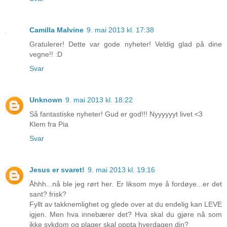
Camilla Malvine
9. mai 2013 kl. 17:38
Gratulerer! Dette var gode nyheter! Veldig glad på dine
vegne!! :D
Svar
Unknown
9. mai 2013 kl. 18:22
Så fantastiske nyheter! Gud er god!!! Nyyyyyyt livet <3
Klem fra Pia
Svar
Jesus er svaret!
9. mai 2013 kl. 19:16
Åhhh...nå ble jeg rørt her. Er liksom mye å fordøye...er det
sant? frisk?
Fyllt av takknemlighet og glede over at du endelig kan LEVE
igjen. Men hva innebærer det? Hva skal du gjøre nå som
ikke sykdom og plager skal oppta hverdagen din?