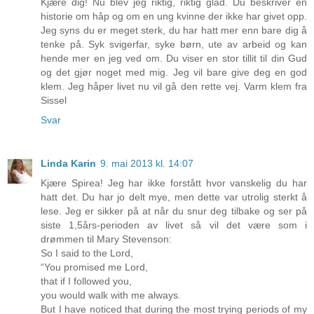
Kjære dig! Nu blev jeg riktig, riktig glad. Du beskriver en
historie om håp og om en ung kvinne der ikke har givet opp.
Jeg syns du er meget sterk, du har hatt mer enn bare dig å
tenke på. Syk svigerfar, syke børn, ute av arbeid og kan
hende mer en jeg ved om. Du viser en stor tillit til din Gud
og det gjør noget med mig. Jeg vil bare give deg en god
klem. Jeg håper livet nu vil gå den rette vej. Varm klem fra
Sissel
Svar
Linda Karin
9. mai 2013 kl. 14:07
Kjære Spirea! Jeg har ikke forstått hvor vanskelig du har
hatt det. Du har jo delt mye, men dette var utrolig sterkt å
lese. Jeg er sikker på at når du snur deg tilbake og ser på
siste 1,5års-perioden av livet så vil det være som i
drømmen til Mary Stevenson:
So I said to the Lord,
“You promised me Lord,
that if I followed you,
you would walk with me always.
But I have noticed that during the most trying periods of my