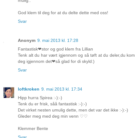
mulig..
God klem til deg for at du delte dette med oss!
Svar
Anonym
9. mai 2013 kl. 17:28
Fantastisk❤stor og god klem fra Lillian
Tenk alt du har vært igjennom og så tøft at du deler,du kom
deg igjennom det❤så glad for di skyld:)
Svar
loftkroken
9. mai 2013 kl. 17:34
Hipp hurra Spirea :-):-)
Tenk du er frisk, såå fantastisk :-):-)
Det virket nesten umulig dette, men det var det ikke :-):-)
Gleder meg med deg min venn ♡♡
Klemmer Bente
Svar