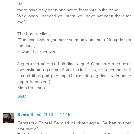
life
there have only been one set of footprints in the sand.
Why, when I needed you most, you have not been there for
me?”
The Lord replied,
“The times when you have seen only one set of footprints in
the sand,
is when I carried you.”
Jeg er overmåte glad på dine vegne! Gratulerer med seier
over sykdom og avmakt! Vi er jo kalt til liv, liv i overflod -satt
i stand til all god gjerning! Ønsker deg og dine livets beste
dager fremover :)
Klem fra Linda :)
Svar
Beate
9. mai 2013 kl. 14:15
Fantastisk Spirea! Så glad på dine vegne. Se han skaper
noe nytt <3