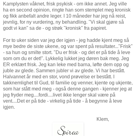
Kamplysten våknet, frisk psykisk - om ikke annet. Jeg ville
ha en second opinion, ringte han som stemplet meg kronisk
og fikk anbefalt andre leger. I 10 måneder har jeg nå reist,
jevnlig, for ny vurdering, ny behandling. "Vi skal gjøre så
godt vi kan" sa de - og strøk "kronisk" fra papiret.
For to uker siden var jeg der igjen - jeg hadde kjent meg så
mye bedre de siste ukene, og var spent på resultater..."Frisk"
- sa hun og smilte stort. "Du er frisk - og det er på tide å leve
som om du er det!". Lykkelig lukket jeg døren bak meg. Jeg
ER erklært frisk. Jeg kan leke med barna, løfte dem opp og
juble av glede. Sammen jubler vi av glede. Vi har bestått.
Halvannet år med en stor, vond prøvelse er bestått. I
takknemlighet til Gud, til familie og venner, kjente og ukjente,
som har stått med meg - også denne gangen - kjenner jeg at
jeg fryder meg....fordi....livet ikke lenger skal være på
vent....Det er på tide - virkelig på tide - å begynne å leve
igjen.
Klem,