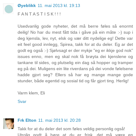
Øyeblikk
11. mai 2013 kl. 19:13
F A N T A S T I S K ! ! !
Usedvanlig gode nyheter, det må berre føles så enormt
deilig! No har du mest fått tida i gåve på ein måte :-) sup i
deg kjensla, lev, nyt, elsk og vær ditt nydelige eg! Dette var
eit feel good innlegg, Spirea, takk for at du deler. Eg ar det
godt eg også :-) Sjølvsagt er der mykje "eg er ikkje god nok"
issues enno, men eg skal nok få brøyta dei kjenslene og
tankane til sides, og plutselig ein dag så hopper og tramper
eg på dei. Muligens ein lite riverdans på dei vonde følelsene
hadde gjort seg? Ellers så har eg mange mange gode
stunder, både egentid og sosial tid og får gjort ting. Herlig!
Varm klem, Eli
Svar
Frk Elton
11. mai 2013 kl. 20:28
Takk for at du deler det som føles veldig personlig også!
Utrolig godt å høre at du er frisk, det må være en