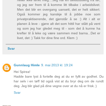
heller ikke tenkt meg....Jeg har en deltidsstilling fra før,
og jeg ser frem til å komme litt tilbake i arbeidslivet.
Men det blir en overgang uansett, det er helt sikkert.
Også kommer jeg kanskje til å jobbe noe som
privatpraktiserende, det gjenstår å se :) Alt i alt er
planen å leve - gjøre alt det som hittil har stått på vent
og som jeg har gledet meg til - som det å kunne ha
krefter til å leke og være sammen med barna...Det er
livet, det :) Takk for dine fine ord. Klem :)
Svar
Gunnlaug Himle
9. mai 2013 kl. 19:24
Hei Spirea!
Hadde bare lyst å fortelle deg at du er fyllt av godhet. Du
har selv i en tøff tid også vist at du bryr deg om de rundt
deg. Jeg blir glad på dine vegne over at du nå er frisk.:)
Svar