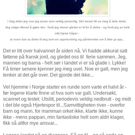
I dag deler jeg noe jeg anser som veldig personlig. Det krever litt av meg å dele dette.
Jeg velger likevel å gjøre det - fordi jeg mener gleder er til for å deles - og fordi jeg av hele
mitt hjerte håper -
at noen kan ta dette til seg som en oppmuntring og påminnelse om å ikke gi opp...
Det er litt over halvannet år siden nå. Vi hadde akkurat satt
føttene på fransk jord, og gledet oss til ferie sammen. Jeg,
mannen og barna - helt sør i landet vi er så glade i. Lykke!
Få timer senere kjenner jeg meg uvel. Noe er galt, men jeg
tenker at det går over. Det gjorde det ikke...
Vel hjemme i Norge starter en runde som varte et halvt år -
før legene klarte finne ut hva som var galt. Undersøkt,
scannet og testet. Utslitt, periodevis veldig nedbrutt - og midt
i det ble også Hjertespor til...Samvittigheten river - overfor
barn og mann, for mamman orket ikke, klarte ikke, kunne
ikke - mens pappan, min fantastiske helt som aldri klager,
fikk så altfor mye ansvar...