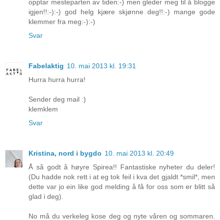
opptar mesteparten av tiden:-) men gleder meg til å blogge
igjen!!:-):-) god helg kjære skjønne deg!!:-) mange gode
klemmer fra meg:-):-)
Svar
Fabelaktig
10. mai 2013 kl. 19:31
Hurra hurra hurra!
Sender deg mail :)
klemklem
Svar
Kristina, nord i bygdo
10. mai 2013 kl. 20:49
Å så godt å høyre Spirea!! Fantastiske nyheter du deler!
(Du hadde nok rett i at eg tok feil i kva det gjaldt *smil*, men
dette var jo ein like god melding å få for oss som er blitt så
glad i deg).
No må du verkeleg kose deg og nyte våren og sommaren.