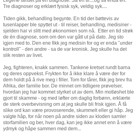
Legene landet på en diagnose. Så en til....og så enda en.
Tre diagnoser og erklært fysisk syk, veldig syk....
Tiden gikk, behandling begynte. En tid der bøttevis av
tusenlapper ble spyttet ut - til reiser, behandling, medisiner -
sjelden har vi slitt med økonomien som nå. Etter en tid strøk
de èn diagnose, som om den var gått ut på dato. Jeg sto
igjen med to. Den ene fikk jeg medisin for og er enda "under
kontroll" - den andre - sa de var kronisk. Jeg skulle ha det
slik resten av livet.
Jeg, fighteren, knakk sammen. Tankene kretset rundt barna
og deres oppvekst. Frykten for å ikke klare å være der for
dem holdt på å rive meg i filler. Tom for tårer, fikk jeg brev fra
Afrika, der familie bor. De minnet om tidligere prøvelser,
hvordan jeg har kommet styrket ut av dem. Min motløshet ble
gjort til skamme - og med løfter om daglig forbønn, erklærte
de sterk overbevisning om at jeg skulle bli frisk igjen. Å få
slike ord kan være provoserende, skummelt eller gi håp. Jeg
valgte håp, for når noen på andre siden av kloden samler
storfamilien og ber, hver dag, kan jeg ikke annet enn å være
ydmyk og håpe sammen med dem...