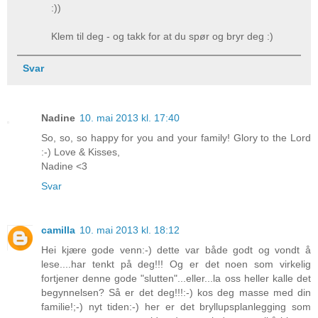
:))
Klem til deg - og takk for at du spør og bryr deg :)
Svar
Nadine
10. mai 2013 kl. 17:40
So, so, so happy for you and your family! Glory to the Lord
:-) Love & Kisses,
Nadine <3
Svar
camilla
10. mai 2013 kl. 18:12
Hei kjære gode venn:-) dette var både godt og vondt å
lese....har tenkt på deg!!! Og er det noen som virkelig
fortjener denne gode "slutten"...eller...la oss heller kalle det
begynnelsen? Så er det deg!!!:-) kos deg masse med din
familie!;-) nyt tiden:-) her er det bryllupsplanlegging som