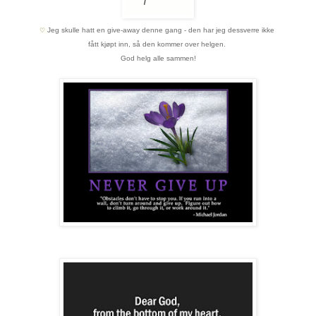
Jeg skulle hatt en give-away denne gang - den har jeg dessverre ikke
♡
fått kjøpt inn,
så den kommer over helgen.
God helg alle sammen!