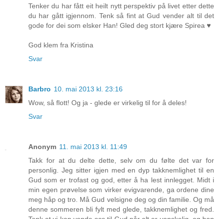
Tenker du har fått eit heilt nytt perspektiv på livet etter dette
du har gått igjennom. Tenk så fint at Gud vender alt til det
gode for dei som elsker Han! Gled deg stort kjære Spirea ♥
God klem fra Kristina
Svar
Barbro
10. mai 2013 kl. 23:16
Wow, så flott! Og ja - glede er virkelig til for å deles!
Svar
Anonym
11. mai 2013 kl. 11:49
Takk for at du delte dette, selv om du følte det var for
personlig. Jeg sitter igjen med en dyp takknemlighet til en
Gud som er trofast og god, etter å ha lest innlegget. Midt i
min egen prøvelse som virker evigvarende, ga ordene dine
meg håp og tro. Må Gud velsigne deg og din familie. Og må
denne sommeren bli fylt med glede, takknemlighet og fred.
Tenk at vi kan vende oss til Gud når alt er vanskelig, og han