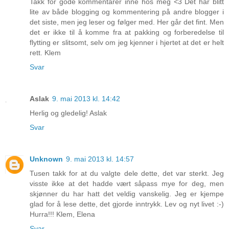
Takk for gode kommentarer inne hos meg <3 Det har blitt
lite av både blogging og kommentering på andre blogger i
det siste, men jeg leser og følger med. Her går det fint. Men
det er ikke til å komme fra at pakking og forberedelse til
flytting er slitsomt, selv om jeg kjenner i hjertet at det er helt
rett. Klem
Svar
Aslak
9. mai 2013 kl. 14:42
Herlig og gledelig! Aslak
Svar
Unknown
9. mai 2013 kl. 14:57
Tusen takk for at du valgte dele dette, det var sterkt. Jeg
visste ikke at det hadde vært såpass mye for deg, men
skjønner du har hatt det veldig vanskelig. Jeg er kjempe
glad for å lese dette, det gjorde inntrykk. Lev og nyt livet :-)
Hurra!!! Klem, Elena
Svar