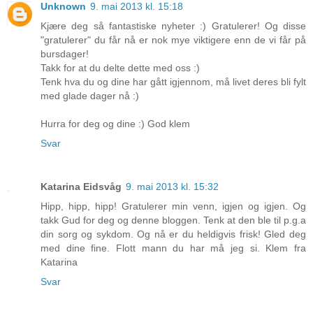
Unknown
9. mai 2013 kl. 15:18
Kjære deg så fantastiske nyheter :) Gratulerer! Og disse
"gratulerer" du får nå er nok mye viktigere enn de vi får på
bursdager!
Takk for at du delte dette med oss :)
Tenk hva du og dine har gått igjennom, må livet deres bli fylt
med glade dager nå :)
Hurra for deg og dine :) God klem
Svar
Katarina Eidsvåg
9. mai 2013 kl. 15:32
Hipp, hipp, hipp! Gratulerer min venn, igjen og igjen. Og
takk Gud for deg og denne bloggen. Tenk at den ble til p.g.a
din sorg og sykdom. Og nå er du heldigvis frisk! Gled deg
med dine fine. Flott mann du har må jeg si. Klem fra
Katarina
Svar