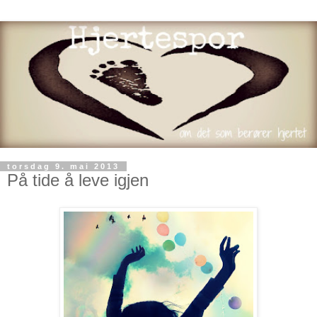
torsdag 9. mai 2013
På tide å leve igjen